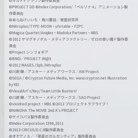
©ギルティクラウン製作委員会
©PROJECT DD ©Index Corporation/「ペルソナ４」アニメーション製
作委員会
©あらゐけいいち・角川書店／東雲研究所
©Nitroplus/TYPE-MOON・ufotable・FZPC
©Magica Quartet/Aniplex・Madoka Partners・MBS
©2012 ヤマグチノボル・メディアファクトリー／ゼロの使い魔Ｆ製作委
員会
©Project シンフォギア
©BNGI／PROJECT iM@S
©2012 MAGES./5pb./Nitroplus
©川原 礫／アスキー・メディアワークス／AW Project
©SEGA / ©Crypton Future Media, Inc. www.crypton.net Illustration
by KEI
©VisualArt's/Key/Team Little Busters!
©川原 礫／アスキー・メディアワークス／SAO Project
©vividred project・MBS ©2013 プロジェクトラブライブ！
©NANOHA The MOVIE 2nd A's PROJECT
©サイコパス製作委員会
©Index Corporation 1996,2011
©2013 CIRCUS/D.C.III製作委員会
©オケアノス／「翠星のガルガンティア」製作委員会