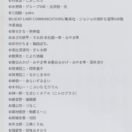
©月夜涙・しおこんぶ
©水野良・グループSNE・出渕裕・左
©三田誠・pako
©LUCKY LAND COMMUNICATIONS/集英社・ジョジョの奇妙な冒険GW製
作委員会
©葵せきな・狗神煌
©あざの耕平・すみ兵 ©石踏一榮・みやま零
©井中だちま・飯田ぽち。
©恵比須清司・ぎん太郎
©鏡貴也・とよた瑣織
©春日みかげ・みやま零 ©春日みかげ・みやま零・深井涼介
©賀東招二・四季童子
©賀東招二・なかじまゆか
©神坂一・あらいずみるい
©木村心一・こぶいち むりりん
©榊一郎・なまにくＡＴＫ（ニトロプラス）
©細音啓・猫鍋蒼
©橘公司・つなこ
©築地俊彦・駒都え～じ
©柳実冬貴・切符
©羊太郎・三嶋くろね
©諸星悠・甘味みきひろ