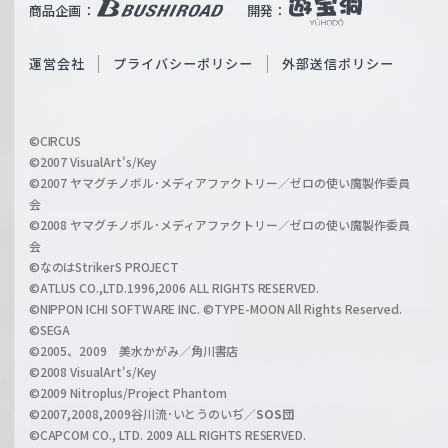
b
商品企画：
開発：
ß
e
S
O
運営会社
プライバシーポリシー
外部送信ポリシー
c
f
h
f
w
i
a
©CIRCUS
c
©2007 VisualArt's/Key
r
i
©2007 ヤマグチノボル･メディアファクトリー／ゼロの使い魔製作委員
z
会
a
©2008 ヤマグチノボル･メディアファクトリー／ゼロの使い魔製作委員
l
会
C
©なのはStrikerS PROJECT
h
©ATLUS CO.,LTD.1996,2006 ALL RIGHTS RESERVED.
a
©NIPPON ICHI SOFTWARE INC. ©TYPE-MOON All Rights Reserved.
n
©SEGA
©2005、2009 美水かがみ／角川書店
n
©2008 VisualArt's/Key
e
©2009 Nitroplus/Project Phantom
l
©2007,2008,2009谷川流･いとうのいぢ／
SOS団
©CAPCOM CO., LTD. 2009 ALL RIGHTS RESERVED.