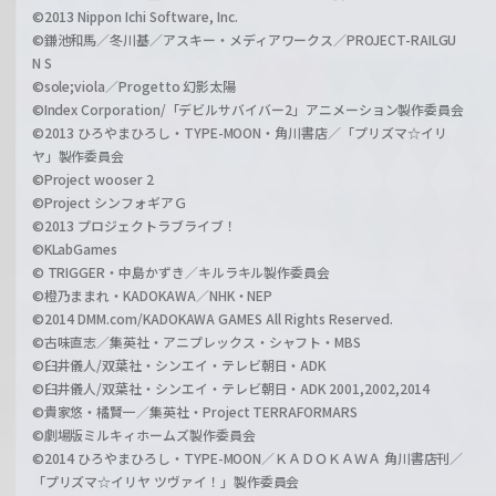
©2013 Nippon Ichi Software, Inc.
©鎌池和馬／冬川基／アスキー・メディアワークス／PROJECT-RAILGU
N S
©sole;viola／Progetto 幻影太陽
©Index Corporation/「デビルサバイバー2」アニメーション製作委員会
©2013 ひろやまひろし・TYPE-MOON・角川書店／「プリズマ☆イリ
ヤ」製作委員会
©Project wooser 2
©Project シンフォギアＧ
©2013 プロジェクトラブライブ！
©KLabGames
© TRIGGER・中島かずき／キルラキル製作委員会
©橙乃ままれ・KADOKAWA／NHK・NEP
©2014 DMM.com/KADOKAWA GAMES All Rights Reserved.
©古味直志／集英社・アニプレックス・シャフト・MBS
©臼井儀人/双葉社・シンエイ・テレビ朝日・ADK
©臼井儀人/双葉社・シンエイ・テレビ朝日・ADK 2001,2002,2014
©貴家悠・橘賢一／集英社・Project TERRAFORMARS
©劇場版ミルキィホームズ製作委員会
©2014 ひろやまひろし・TYPE-MOON／ＫＡＤＯＫＡＷＡ 角川書店刊／
「プリズマ☆イリヤ ツヴァイ！」製作委員会