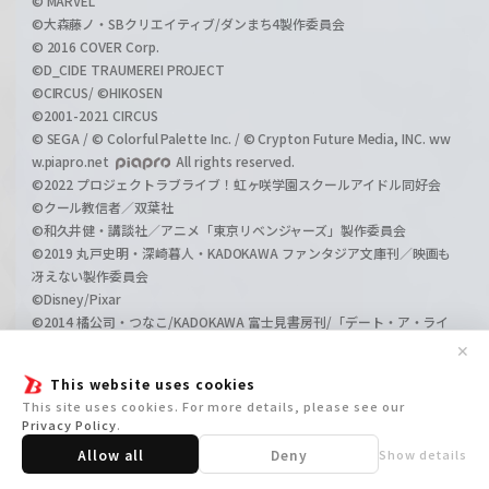
© MARVEL
©大森藤ノ・SBクリエイティブ/ダンまち4製作委員会
© 2016 COVER Corp.
©D_CIDE TRAUMEREI PROJECT
©CIRCUS/ ©HIKOSEN
©2001-2021 CIRCUS
© SEGA / © Colorful Palette Inc. / © Crypton Future Media, INC. ww
w.piapro.net
All rights reserved.
©2022 プロジェクトラブライブ！虹ヶ咲学園スクールアイドル同好会
©クール教信者／双葉社
©和久井健・講談社／アニメ「東京リベンジャーズ」製作委員会
©2019 丸戸史明・深崎暮人・KADOKAWA ファンタジア文庫刊／映画も
冴えない製作委員会
©Disney/Pixar
©2014 橘公司・つなこ/KADOKAWA 富士見書房刊/「デート・ア・ライ
ブⅡ」製作委員会
✕
©2019 橘公司・つなこ／KADOKAWA／「デート・ア・ライブⅢ」製作
This website uses cookies
委員会
This site uses cookies. For more details, please see our
©春場ねぎ・講談社／映画「五等分の花嫁」製作委員会 ®KODANSHA
Privacy Policy
.
©藤本タツキ／集英社・ＭＡＰＰＡ ©丸山くがね・KADOKAWA刊／オー
Allow all
Deny
Show details
バーロード4製作委員会
©2020 川原 礫/KADOKAWA/SAO-P Project