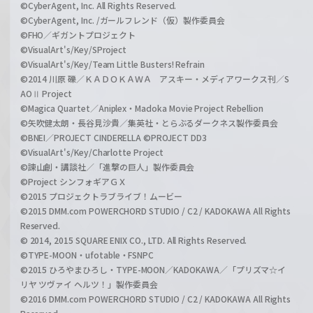
©CyberAgent, Inc. All Rights Reserved.
©CyberAgent, Inc. /ガールフレンド（仮）製作委員会
©FHO／ギガントプロジェクト
©VisualArt's/Key/SProject
©VisualArt's/Key/Team Little Busters! Refrain
©2014 川原 礫／ＫＡＤＯＫＡＷＡ アスキー・メディアワークス刊／S
AOⅡ Project
©Magica Quartet／Aniplex・Madoka Movie Project Rebellion
©矢吹健太朗・長谷見沙貴／集英社・とらぶるダークネス製作委員会
©BNEI／PROJECT CINDERELLA ©PROJECT DD3
©VisualArt's/Key/Charlotte Project
©諫山創・講談社／「進撃の巨人」製作委員会
©Project シンフォギアＧＸ
©2015 プロジェクトラブライブ！ムービー
©2015 DMM.com POWERCHORD STUDIO / C2 / KADOKAWA All Rights
Reserved.
© 2014, 2015 SQUARE ENIX CO., LTD. All Rights Reserved.
©TYPE-MOON・ufotable・FSNPC
©2015 ひろやまひろし・TYPE-MOON／KADOKAWA／「プリズマ☆イ
リヤ ツヴァイ ヘルツ！」製作委員会
©2016 DMM.com POWERCHORD STUDIO / C2 / KADOKAWA All Rights