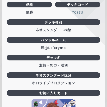
成績
デッキコード
w
a
優勝
7C78U
r
デッキ種別
z
ネオスタンダード構築
ハンドルネーム
鴉@La'cryma
デッキ名
友情・努力・勝利
ネオスタンダード区分
ホロライブプロダクション
お気に入りカード