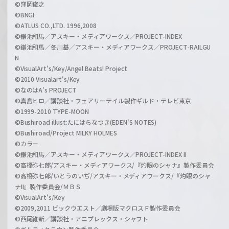
©窪岡俊之
©BNGI
©ATLUS CO.,LTD. 1996,2008
©鎌池和馬／アスキー・メディアワークス／PROJECT-INDEX
©鎌池和馬／冬川基／アスキー・メディアワークス／PROJECT-RAILGU
N
©VisualArt's/Key/Angel Beats! Project
©2010 Visualart's/Key
©なのはA's PROJECT
©真島ヒロ／講談社・フェアリーテイル製作ギルド・テレビ東京
©1999-2010 TYPE-MOON
©Bushiroad illust:たにはらなつき(EDEN'S NOTES)
©Bushiroad/Project MILKY HOLMES
©カラー
©鎌池和馬／アスキー・メディアワークス／PROJECT-INDEX II
©高橋弥七郎/アスキー・メディアワークス/『灼眼のシャナ』製作委員会
©高橋弥七郎/いとうのいぢ/アスキー・メディアワークス/『灼眼のシャ
ナII』製作委員会/ＭＢＳ
©VisualArt's/Key
©2009,2011 ビックウエスト／劇場版マクロスＦ製作委員会
©西尾維新／講談社・アニプレックス・シャフト