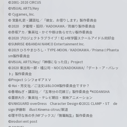
©2001-2020 CIRCUS
©VISUAL ARTS/Key
© Cygames, Inc.
© 宮島礼吏・講談社／「彼女、お借りします」製作委員会
©2020 夕蜜柑・狐印／KADOKAWA／防振り製作委員会
©赤坂アカ／集英社・かぐや様は告らせたい製作委員会
©2020 プロジェクトラブライブ！虹ヶ咲学園スクールアイドル同好会
©SUNRISE ©BANDAI NAMCO Entertainment Inc.
©2019 ひろやまひろし・TYPE-MOON／KADOKAWA／Prisma☆Phanta
sm製作委員会
©VISUAL ARTS/Key/「神様になった日」Project
©2020 東出祐一郎・橘公司・NOCO/KADOKAWA/「デート・ア・バレッ
ト」製作委員会
©Project シンフォギアＸＶ
© Koi・芳文社／ご注文はBLOOM製作委員会ですか？
©春場ねぎ・講談社／「五等分の花嫁∬」製作委員会 ®KODANSHA
©葦原大介／集英社・テレビ朝日・東映アニメーション
©VANGUARD overDress Character Design ©2021 CLAMP・ST de
sign:伊藤彰 illust:Kinema citrus/獣道
©理不尽な孫の手/MFブックス/「無職転生」製作委員会
©irodori ent post