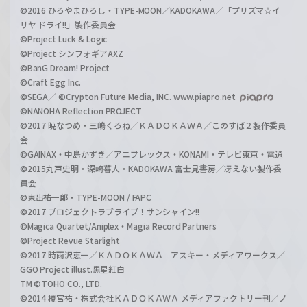
©2016 ひろやまひろし・TYPE-MOON／KADOKAWA／「プリズマ☆イ
リヤ ドライ!!」製作委員会
©Project Luck & Logic
©Project シンフォギアAXZ
©BanG Dream! Project
©Craft Egg Inc.
©SEGA／ ©Crypton Future Media, INC. www.piapro.net
©NANOHA Reflection PROJECT
©2017 暁なつめ・三嶋くろね／ＫＡＤＯＫＡＷＡ／このすば２製作委員
会
©GAINAX・中島かずき／アニプレックス・KONAMI・テレビ東京・電通
©2015丸戸史明・深崎暮人・KADOKAWA 富士見書房／冴えない製作委
員会
©東出祐一郎・TYPE-MOON / FAPC
©2017 プロジェクトラブライブ！サンシャイン!!
©Magica Quartet/Aniplex・Magia Record Partners
©Project Revue Starlight
©2017 時雨沢恵一／ＫＡＤＯＫＡＷＡ アスキー・メディアワークス／
GGO Project illust.黒星紅白
TM ©TOHO CO., LTD.
©2014 榎宮祐・株式会社ＫＡＤＯＫＡＷＡ メディアファクトリー刊／ノ