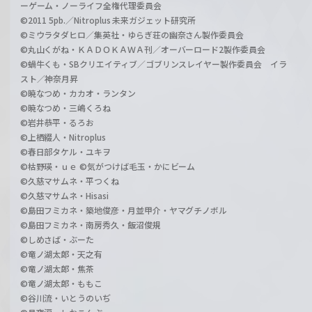
ーゲーム・ノーライフ全権代理委員会
©2011 5pb.／Nitroplus 未来ガジェット研究所
©ミウラタダヒロ／集英社・ゆらぎ荘の幽奈さん製作委員会
©丸山くがね・ＫＡＤＯＫＡＷＡ刊／オーバーロード2製作委員会
©蝸牛くも・SBクリエイティブ／ゴブリンスレイヤー製作委員会 イラ
スト／神奈月昇
©暁なつめ・カカオ・ランタン
©暁なつめ・三嶋くろね
©岩井恭平・るろお
©上栖綴人・Nitroplus
©春日部タケル・ユキヲ
©枯野瑛・ｕｅ ©気がつけば毛玉・かにビーム
©久慈マサムネ・平つくね
©久慈マサムネ・Hisasi
©島田フミカネ・築地俊彦・月並甲介・ヤマグチノボル
©島田フミカネ・南房秀久・飯沼俊規
©しめさば・ぶーた
©竜ノ湖太郎・天之有
©竜ノ湖太郎・焦茶
©竜ノ湖太郎・ももこ
©谷川流・いとうのいぢ