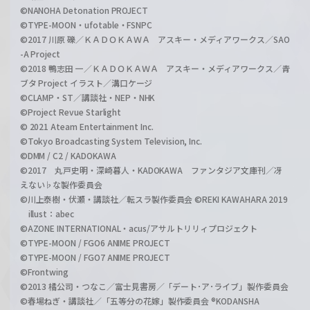
©NANOHA Detonation PROJECT
©TYPE-MOON・ufotable・FSNPC
©2017 川原 礫／ＫＡＤＯＫＡＷＡ アスキー・メディアワークス／SAO
-A Project
©2018 鴨志田 一／ＫＡＤＯＫＡＷＡ アスキー・メディアワークス／青
ブタ Project イラスト／溝口ケージ
©CLAMP・ST／講談社・NEP・NHK
©Project Revue Starlight
© 2021 Ateam Entertainment Inc.
©Tokyo Broadcasting System Television, Inc.
©DMM / C2 / KADOKAWA
©2017 丸戸史明・深崎暮人・KADOKAWA ファンタジア文庫刊／冴
えない♭な製作委員会
©川上泰樹・伏瀬・講談社／転スラ製作委員会 ©REKI KAWAHARA 2019
illust：abec
©AZONE INTERNATIONAL・acus/アサルトリリィプロジェクト
©TYPE-MOON / FGO6 ANIME PROJECT
©TYPE-MOON / FGO7 ANIME PROJECT
©Frontwing
©2013 橘公司・つなこ／富士見書房／「デート･ア･ライブ」製作委員会
©春場ねぎ・講談社／「五等分の花嫁」製作委員会 ®KODANSHA