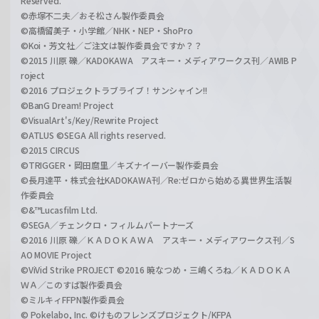
Reserved.
©赤塚不二夫／おそ松さん製作委員会
©高橋留美子・小学館／NHK・NEP・ShoPro
©Koi・芳文社／ご注文は製作委員会ですか？？
©2015 川原 礫／KADOKAWA アスキー・メディアワークス刊／AWIB P
roject
©2016 プロジェクトラブライブ！サンシャイン!!
©BanG Dream! Project
©VisualArt's/Key/Rewrite Project
©ATLUS ©SEGA All rights reserved.
©2015 CIRCUS
©TRIGGER・岡田麿里／キズナイーバー製作委員会
©長月達平・株式会社KADOKAWA刊／Re:ゼロから始める異世界生活製
作委員会
©&™Lucasfilm Ltd.
©SEGA／チェンクロ・フィルムパートナーズ
©2016 川原 礫／ＫＡＤＯＫＡＷＡ アスキー・メディアワークス刊／S
AO MOVIE Project
©ViVid Strike PROJECT ©2016 暁なつめ・三嶋くろね／ＫＡＤＯＫＡ
ＷＡ／このすば製作委員会
©ミルキィFFPN製作委員会
© Pokelabo, Inc. ©けものフレンズプロジェクト/KFPA