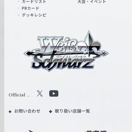
カードリスト
大会・イベント
PRカード
デッキレシピ
ヴ
ァ
イ
ス
シ
ュ
ヴ
ァ
ル
Official
X
Y
ツ
o
｜
お問い合わせ
取り扱い店舗一覧
u
W
T
e
u
i