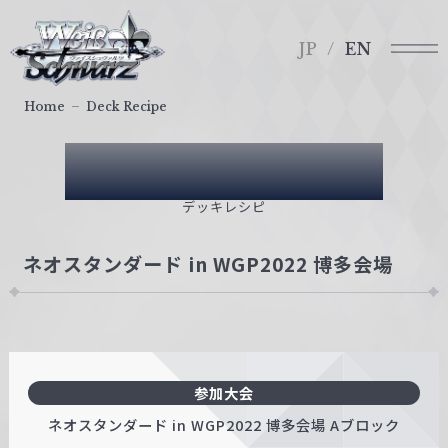
メ
ヴ
ニ
ァ
JP
EN
ュ
イ
ー
ス
Home
Deck Recipe
シ
ュ
Deck Recipe
ヴ
ァ
デッキレシピ
ル
ツ
ネオスタンダード in WGP2022 博多会場
｜
W
e
i
ß
参加大会
S
c
ネオスタンダード in WGP2022 博多会場 Aブロック
h