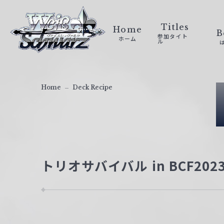
ヴ
ァ
Titles
Home
B
参加タイト
ホーム
イ
ル
ス
シ
ュ
Home
Deck Recipe
ヴ
ァ
ル
ツ
｜
トリオサバイバル in BCF20
W
e
i
ß
S