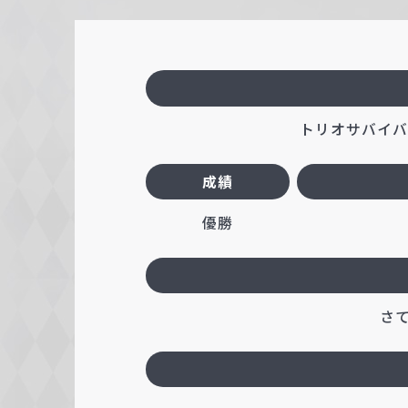
c
h
w
a
r
トリオサバイバル
z
成績
優勝
さ