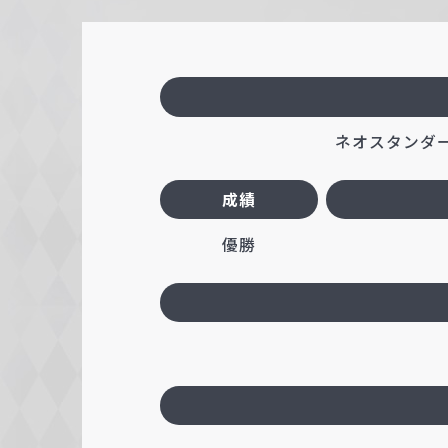
c
h
w
a
r
ネオスタンダード
z
成績
優勝