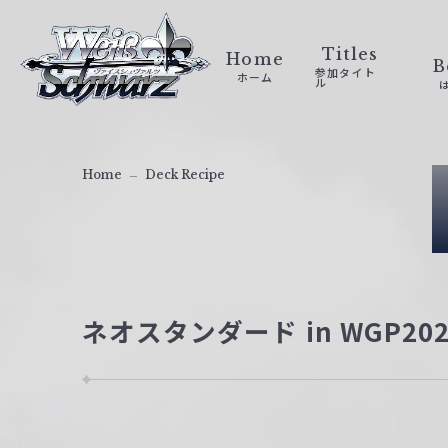
ヴ
ァ
Titles
Home
B
参加タイト
ホーム
イ
ル
ス
シ
ュ
Home
Deck Recipe
ヴ
ァ
ル
ツ
｜
ネオスタンダード in WGP20
W
e
i
ß
S