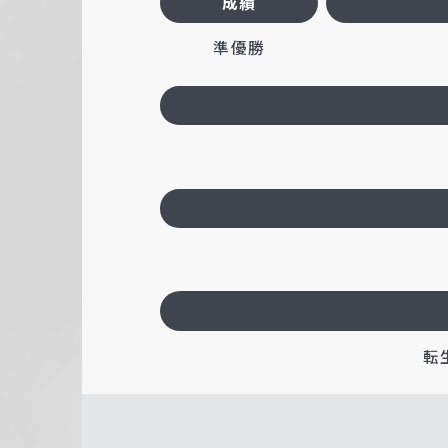
成績
準優勝
転