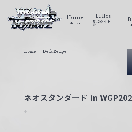
ヴ
ァ
Titles
Home
B
参加タイト
ホーム
イ
ル
ス
シ
ュ
Home
Deck Recipe
ヴ
ァ
ル
ツ
｜
ネオスタンダード in WGP20
W
e
i
ß
S