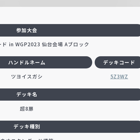
参加大会
 in WGP2023 仙台会場 Aブロック
ハンドルネーム
デッキコード
ツヨイスガシ
5Z3WZ
デッキ名
超8扉
デッキ種別