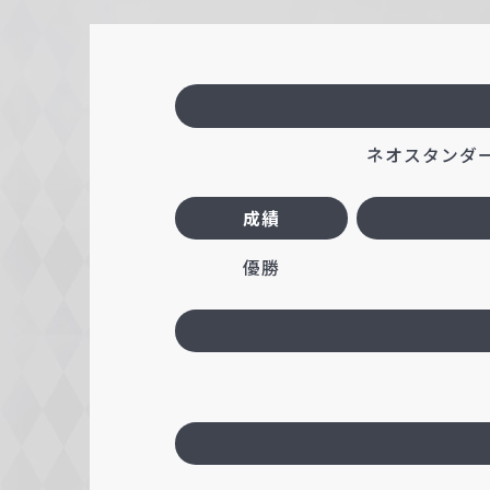
c
h
w
a
r
ネオスタンダード
z
成績
優勝