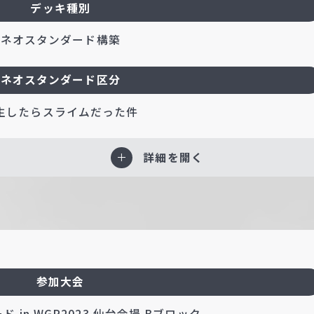
デッキ種別
ネオスタンダード構築
ネオスタンダード区分
生したらスライムだった件
詳細を開く
参加大会
 in WGP2023 仙台会場 Bブロック