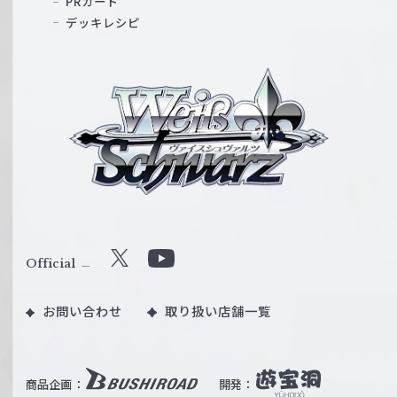
PRカード
デッキレシピ
ヴ
ァ
イ
ス
シ
ュ
ヴ
ァ
ル
Official
X
Y
ツ
o
｜
お問い合わせ
取り扱い店舗一覧
u
W
T
e
u
i
b
商品企画：
開発：
ß