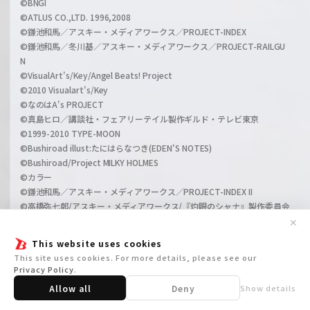
©BNGI
©ATLUS CO.,LTD. 1996,2008
©鎌池和馬／アスキー・メディアワークス／PROJECT-INDEX
©鎌池和馬／冬川基／アスキー・メディアワークス／PROJECT-RAILGU
N
©VisualArt's/Key/Angel Beats! Project
©2010 Visualart's/Key
©なのはA's PROJECT
©真島ヒロ／講談社・フェアリーテイル製作ギルド・テレビ東京
©1999-2010 TYPE-MOON
©Bushiroad illust:たにはらなつき(EDEN'S NOTES)
©Bushiroad/Project MILKY HOLMES
©カラー
©鎌池和馬／アスキー・メディアワークス／PROJECT-INDEX II
©高橋弥七郎/アスキー・メディアワークス/『灼眼のシャナ』製作委員会
©高橋弥七郎/いとうのいぢ/アスキー・メディアワークス/『灼眼のシャ
✕
ナII』製作委員会/ＭＢＳ
This website uses cookies
©VisualArt's/Key
This site uses cookies. For more details, please see our
©2009,2011 ビックウエスト／劇場版マクロスＦ製作委員会
Privacy Policy
.
©西尾維新／講談社・アニプレックス・シャフト
Allow all
Deny
Show details
©ギルティクラウン製作委員会
©PROJECT DD ©Index Corporation/「ペルソナ４」アニメーション製