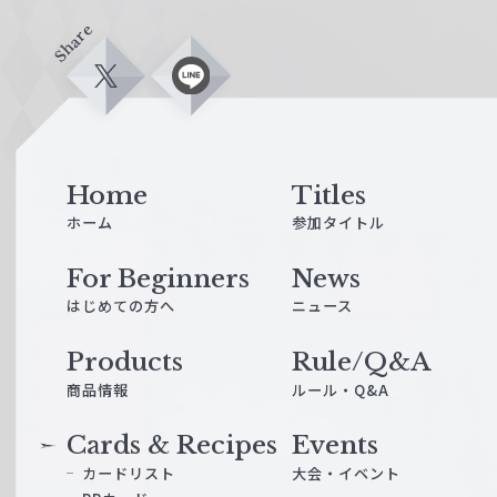
Share
X
L
i
n
e
Home
Titles
ホーム
参加タイトル
For Beginners
News
はじめての方へ
ニュース
Products
Rule/Q&A
商品情報
ルール・Q&A
Cards & Recipes
Events
カードリスト
大会・イベント