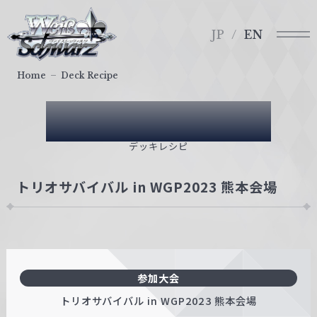
メ
ヴ
ニ
ァ
JP
EN
ュ
イ
ー
ス
Home
Deck Recipe
シ
ュ
Deck Recipe
ヴ
ァ
デッキレシピ
ル
ツ
トリオサバイバル in WGP2023 熊本会場
｜
W
e
i
ß
参加大会
S
c
トリオサバイバル in WGP2023 熊本会場
h