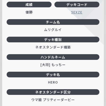
成績
デッキコード
w
a
優勝
5EXZE
r
チーム名
z
ムリグルイ
デッキ種別
ネオスタンダード構築
ハンドルネーム
[大将] もっちー
デッキ名
HERO
ネオスタンダード区分
ウマ娘 プリティーダービー