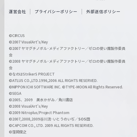
e
S
O
運営会社
プライバシーポリシー
外部送信ポリシー
c
f
h
f
w
i
a
©CIRCUS
c
©2007 VisualArt's/Key
r
i
©2007 ヤマグチノボル･メディアファクトリー／ゼロの使い魔製作委員
z
会
a
©2008 ヤマグチノボル･メディアファクトリー／ゼロの使い魔製作委員
l
会
C
©なのはStrikerS PROJECT
h
©ATLUS CO.,LTD.1996,2006 ALL RIGHTS RESERVED.
a
©NIPPON ICHI SOFTWARE INC. ©TYPE-MOON All Rights Reserved.
n
©SEGA
©2005、2009 美水かがみ／角川書店
n
©2008 VisualArt's/Key
e
©2009 Nitroplus/Project Phantom
l
©2007,2008,2009谷川流･いとうのいぢ／
SOS団
©CAPCOM CO., LTD. 2009 ALL RIGHTS RESERVED.
©窪岡俊之