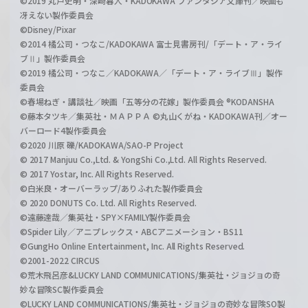
©2019 丸戸史明・深崎暮人・KADOKAWA ファンタジア文庫刊／映画も
冴えない製作委員会
©Disney/Pixar
©2014 橘公司・つなこ/KADOKAWA 富士見書房刊/「デート・ア・ライ
ブⅡ」製作委員会
©2019 橘公司・つなこ／KADOKAWA／「デート・ア・ライブⅢ」製作
委員会
©春場ねぎ・講談社／映画「五等分の花嫁」製作委員会 ®KODANSHA
©藤本タツキ／集英社・ＭＡＰＰＡ ©丸山くがね・KADOKAWA刊／オー
バーロード4製作委員会
©2020 川原 礫/KADOKAWA/SAO-P Project
© 2017 Manjuu Co.,Ltd. & YongShi Co.,Ltd. All Rights Reserved.
© 2017 Yostar, Inc. All Rights Reserved.
©白米良・オーバーラップ/ありふれた製作委員会
© 2020 DONUTS Co. Ltd. All Rights Reserved.
©遠藤達哉／集英社・SPY×FAMILY製作委員会
©Spider Lily／アニプレックス・ABCアニメーション・BS11
©GungHo Online Entertainment, Inc. All Rights Reserved.
©2001-2022 CIRCUS
©荒木飛呂彦&LUCKY LAND COMMUNICATIONS/集英社・ジョジョの奇
妙な冒険SC製作委員会
©LUCKY LAND COMMUNICATIONS/集英社・ジョジョの奇妙な冒険SO製