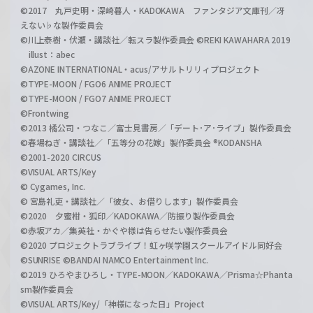
©2017 丸戸史明・深崎暮人・KADOKAWA ファンタジア文庫刊／冴
えない♭な製作委員会
©川上泰樹・伏瀬・講談社／転スラ製作委員会 ©REKI KAWAHARA 2019
illust：abec
©AZONE INTERNATIONAL・acus/アサルトリリィプロジェクト
©TYPE-MOON / FGO6 ANIME PROJECT
©TYPE-MOON / FGO7 ANIME PROJECT
©Frontwing
©2013 橘公司・つなこ／富士見書房／「デート･ア･ライブ」製作委員会
©春場ねぎ・講談社／「五等分の花嫁」製作委員会 ®KODANSHA
©2001-2020 CIRCUS
©VISUAL ARTS/Key
© Cygames, Inc.
© 宮島礼吏・講談社／「彼女、お借りします」製作委員会
©2020 夕蜜柑・狐印／KADOKAWA／防振り製作委員会
©赤坂アカ／集英社・かぐや様は告らせたい製作委員会
©2020 プロジェクトラブライブ！虹ヶ咲学園スクールアイドル同好会
©SUNRISE ©BANDAI NAMCO Entertainment Inc.
©2019 ひろやまひろし・TYPE-MOON／KADOKAWA／Prisma☆Phanta
sm製作委員会
©VISUAL ARTS/Key/「神様になった日」Project