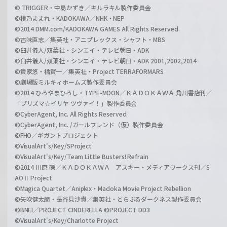
© TRIGGER・中島かずき／キルラキル製作委員会
©橙乃ままれ・KADOKAWA／NHK・NEP
©2014 DMM.com/KADOKAWA GAMES All Rights Reserved.
©古味直志／集英社・アニプレックス・シャフト・MBS
©臼井儀人/双葉社・シンエイ・テレビ朝日・ADK
©臼井儀人/双葉社・シンエイ・テレビ朝日・ADK 2001,2002,2014
©貴家悠・橘賢一／集英社・Project TERRAFORMARS
©劇場版ミルキィホームズ製作委員会
©2014 ひろやまひろし・TYPE-MOON／ＫＡＤＯＫＡＷＡ 角川書店刊／
「プリズマ☆イリヤ ツヴァイ！」製作委員会
©CyberAgent, Inc. All Rights Reserved.
©CyberAgent, Inc. /ガールフレンド（仮）製作委員会
©FHO／ギガントプロジェクト
©VisualArt's/Key/SProject
©VisualArt's/Key/Team Little Busters! Refrain
©2014 川原 礫／ＫＡＤＯＫＡＷＡ アスキー・メディアワークス刊／S
AOⅡ Project
©Magica Quartet／Aniplex・Madoka Movie Project Rebellion
©矢吹健太朗・長谷見沙貴／集英社・とらぶるダークネス製作委員会
©BNEI／PROJECT CINDERELLA ©PROJECT DD3
©VisualArt's/Key/Charlotte Project