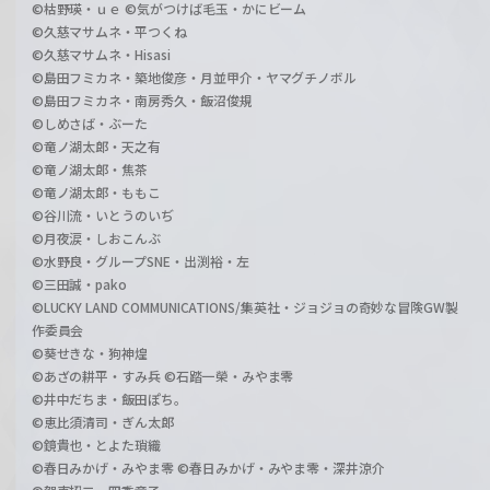
©枯野瑛・ｕｅ ©気がつけば毛玉・かにビーム
©久慈マサムネ・平つくね
©久慈マサムネ・Hisasi
©島田フミカネ・築地俊彦・月並甲介・ヤマグチノボル
©島田フミカネ・南房秀久・飯沼俊規
©しめさば・ぶーた
©竜ノ湖太郎・天之有
©竜ノ湖太郎・焦茶
©竜ノ湖太郎・ももこ
©谷川流・いとうのいぢ
©月夜涙・しおこんぶ
©水野良・グループSNE・出渕裕・左
©三田誠・pako
©LUCKY LAND COMMUNICATIONS/集英社・ジョジョの奇妙な冒険GW製
作委員会
©葵せきな・狗神煌
©あざの耕平・すみ兵 ©石踏一榮・みやま零
©井中だちま・飯田ぽち。
©恵比須清司・ぎん太郎
©鏡貴也・とよた瑣織
©春日みかげ・みやま零 ©春日みかげ・みやま零・深井涼介