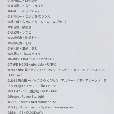
©賀東招二・四季童子
©賀東招二・なかじまゆか
©神坂一・あらいずみるい
©木村心一・こぶいち むりりん
©榊一郎・なまにくＡＴＫ（ニトロプラス）
©細音啓・猫鍋蒼
©橘公司・つなこ
©築地俊彦・駒都え～じ
©柳実冬貴・切符
©羊太郎・三嶋くろね
©諸星悠・甘味みきひろ
©NANOHA Detonation PROJECT
©TYPE-MOON・ufotable・FSNPC
©2017 川原 礫／ＫＡＤＯＫＡＷＡ アスキー・メディアワークス／SAO
-A Project
©2018 鴨志田 一／ＫＡＤＯＫＡＷＡ アスキー・メディアワークス／青
ブタ Project イラスト／溝口ケージ
©CLAMP・ST／講談社・NEP・NHK
©Project Revue Starlight
© 2021 Ateam Entertainment Inc.
©Tokyo Broadcasting System Television, Inc.
©DMM / C2 / KADOKAWA