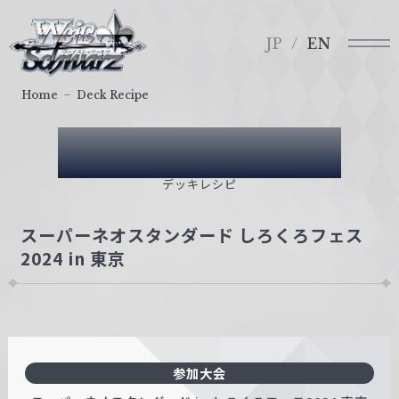
メ
ヴ
ニ
ァ
JP
EN
ュ
イ
ー
ス
Home
Deck Recipe
シ
ュ
Deck Recipe
ヴ
ァ
デッキレシピ
ル
ツ
スーパーネオスタンダード しろくろフェス
｜
2024 in 東京
W
e
i
ß
S
参加大会
c
h