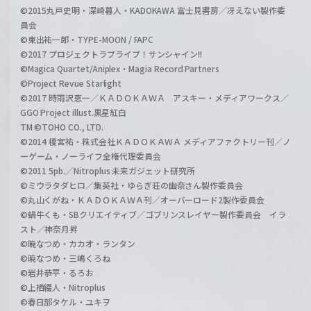
©2015丸戸史明・深崎暮人・KADOKAWA 富士見書房／冴えない製作委
員会
©東出祐一郎・TYPE-MOON / FAPC
©2017 プロジェクトラブライブ！サンシャイン!!
©Magica Quartet/Aniplex・Magia Record Partners
©Project Revue Starlight
©2017 時雨沢恵一／ＫＡＤＯＫＡＷＡ アスキー・メディアワークス／
GGO Project illust.黒星紅白
TM ©TOHO CO., LTD.
©2014 榎宮祐・株式会社ＫＡＤＯＫＡＷＡ メディアファクトリー刊／ノ
ーゲーム・ノーライフ全権代理委員会
©2011 5pb.／Nitroplus 未来ガジェット研究所
©ミウラタダヒロ／集英社・ゆらぎ荘の幽奈さん製作委員会
©丸山くがね・ＫＡＤＯＫＡＷＡ刊／オーバーロード2製作委員会
©蝸牛くも・SBクリエイティブ／ゴブリンスレイヤー製作委員会 イラ
スト／神奈月昇
©暁なつめ・カカオ・ランタン
©暁なつめ・三嶋くろね
©岩井恭平・るろお
©上栖綴人・Nitroplus
©春日部タケル・ユキヲ