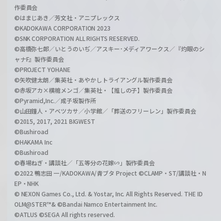
作委員会
©はまじあき／芳文社・アニプレックス
©KADOKAWA CORPORATION 2023
©SNK CORPORATION ALL RIGHTS RESERVED.
©高橋弥七郎／いとうのいぢ／アスキー･メディアワークス／『灼眼のシ
ャナF』製作委員会
©PROJECT YOHANE
©矢吹健太朗／集英社・あやかしトライアングル製作委員会
©赤坂アカ×横槍メンゴ／集英社・【推しの子】製作委員会
©Pyramid,Inc.／成子坂製作所
©山田鐘人・アベツカサ／小学館／「葬送のフリーレン」製作委員会
©2015, 2017, 2021 BIGWEST
©Bushiroad
©HAKAMA Inc
©Bushiroad
©春場ねぎ・講談社／「五等分の花嫁∽」製作委員会
©2022 鴨志田 一/KADOKAWA/青ブタ Project ©CLAMP・ST/講談社・N
EP・NHK
© NEXON Games Co., Ltd. & Yostar, Inc. All Rights Reserved. THE ID
OLM@STER™& ©Bandai Namco Entertainment Inc.
©ATLUS ©SEGA All rights reserved.