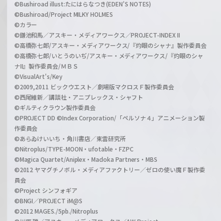
©Bushiroad illust:たにはらなつき(EDEN'S NOTES)
©Bushiroad/Project MILKY HOLMES
©カラー
©鎌池和馬／アスキー・メディアワークス／PROJECT-INDEX II
©高橋弥七郎/アスキー・メディアワークス/『灼眼のシャナ』製作委員会
©高橋弥七郎/いとうのいぢ/アスキー・メディアワークス/『灼眼のシャ
ナII』製作委員会/ＭＢＳ
©VisualArt's/Key
©2009,2011 ビックウエスト／劇場版マクロスＦ製作委員会
©西尾維新／講談社・アニプレックス・シャフト
©ギルティクラウン製作委員会
©PROJECT DD ©Index Corporation/「ペルソナ４」アニメーション製
作委員会
©あらゐけいいち・角川書店／東雲研究所
©Nitroplus/TYPE-MOON・ufotable・FZPC
©Magica Quartet/Aniplex・Madoka Partners・MBS
©2012 ヤマグチノボル・メディアファクトリー／ゼロの使い魔Ｆ製作委
員会
©Project シンフォギア
©BNGI／PROJECT iM@S
©2012 MAGES./5pb./Nitroplus