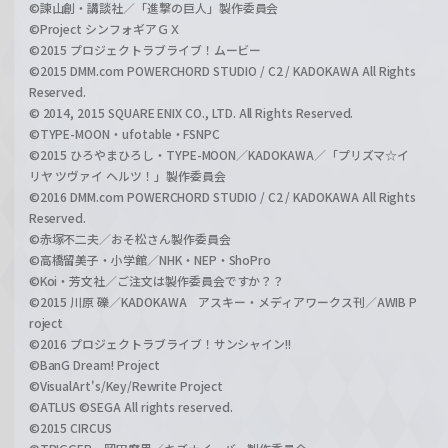
©諫山創・講談社／「進撃の巨人」製作委員会
©Project シンフォギアＧＸ
©2015 プロジェクトラブライブ！ムービー
©2015 DMM.com POWERCHORD STUDIO / C2 / KADOKAWA All Rights
Reserved.
© 2014, 2015 SQUARE ENIX CO., LTD. All Rights Reserved.
©TYPE-MOON・ufotable・FSNPC
©2015 ひろやまひろし・TYPE-MOON／KADOKAWA／「プリズマ☆イ
リヤ ツヴァイ ヘルツ！」製作委員会
©2016 DMM.com POWERCHORD STUDIO / C2 / KADOKAWA All Rights
Reserved.
©赤塚不二夫／おそ松さん製作委員会
©高橋留美子・小学館／NHK・NEP・ShoPro
©Koi・芳文社／ご注文は製作委員会ですか？？
©2015 川原 礫／KADOKAWA アスキー・メディアワークス刊／AWIB P
roject
©2016 プロジェクトラブライブ！サンシャイン!!
©BanG Dream! Project
©VisualArt's/Key/Rewrite Project
©ATLUS ©SEGA All rights reserved.
©2015 CIRCUS