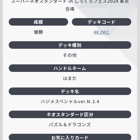
スーパーネオスタンダード in しろくろフェス2024 東京
w
会場
a
成績
デッキコード
r
z
優勝
4R2WC
デッキ種別
その他
ハンドルネーム
はまだ
デッキ名
ハジメスペシャルver.N.2.4
ネオスタンダード区分
パズル＆ドラゴンズ
お気に入りカード