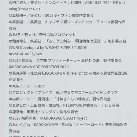
©臼井儀人／双葉社・シンエイ・テレビ朝日・ADK 1993-2024 ©Front
wing/Project GPT
©高橋陽一／集英社・2018キャプテン翼製作委員会
©高橋陽一／集英社・キャプテン翼シーズン２ ジュニアユース編製作委
員会
©あfろ・芳文社／野外活動プロジェクト
©和月伸宏／集英社・「るろうに剣心 －明治剣客浪漫譚－」製作委員会
©WFS Developed by WRIGHT FLYER STUDIOS
©VISUAL ARTS/Key
©2024 劇場版「ウマ娘 プリティーダービー 新時代の扉」製作委員会
©KADOKAWA CORPORATION 2024
©長月達平・株式会社KADOKAWA刊／Re:ゼロから始める異世界生活2製
作委員会
©東映アニメーション
©プロジェクトラブライブ！蓮ノ空女学院スクールアイドルクラブ
©内藤マーシー・講談社／「甘神さんちの縁結び」製作委員会
©真島ヒロ・上田敦夫・講談社／FT100YQ製作委員会・テレビ東京
©龍幸伸／集英社・ダンダダン製作委員会
©2023 時雨沢恵一/KADOKAWA/GGO2 Project
©丸山くがね・KADOKAWA刊／劇場版「オーバーロード」聖王国編製作
委員会