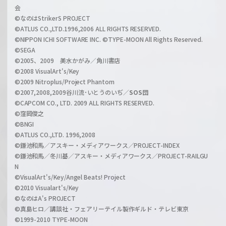
l
会
C
©なのはStrikerS PROJECT
h
©ATLUS CO.,LTD.1996,2006 ALL RIGHTS RESERVED.
a
©NIPPON ICHI SOFTWARE INC. ©TYPE-MOON All Rights Reserved.
n
©SEGA
©2005、2009 美水かがみ／角川書店
n
©2008 VisualArt's/Key
e
©2009 Nitroplus/Project Phantom
l
©2007,2008,2009谷川流･いとうのいぢ／
SOS団
©CAPCOM CO., LTD. 2009 ALL RIGHTS RESERVED.
©窪岡俊之
©BNGI
©ATLUS CO.,LTD. 1996,2008
©鎌池和馬／アスキー・メディアワークス／PROJECT-INDEX
©鎌池和馬／冬川基／アスキー・メディアワークス／PROJECT-RAILGU
N
©VisualArt's/Key/Angel Beats! Project
©2010 Visualart's/Key
©なのはA's PROJECT
©真島ヒロ／講談社・フェアリーテイル製作ギルド・テレビ東京
©1999-2010 TYPE-MOON