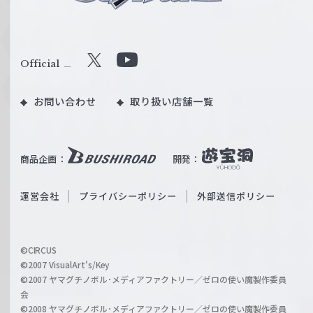
ュ
ヴ
ァ
ル
Official
X
Y
ツ
o
｜
お問い合わせ
取り扱い店舗一覧
u
W
T
e
u
i
b
商品企画：
開発：
ß
e
S
O
運営会社
プライバシーポリシー
外部送信ポリシー
c
f
h
f
w
i
a
©CIRCUS
c
©2007 VisualArt's/Key
r
i
©2007 ヤマグチノボル･メディアファクトリー／ゼロの使い魔製作委員
z
会
a
©2008 ヤマグチノボル･メディアファクトリー／ゼロの使い魔製作委員