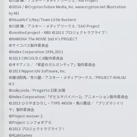
©川原 礫／アスキー・メディアワークス／AW Project
©SEGA / ©Crypton Future Media, Inc. www.crypton.net Illustration
by KEI
©VisualArt's/Key/Team Little Busters!
©川原 礫／アスキー・メディアワークス／SAO Project
©vividred project・MBS ©2013 プロジェクトラブライブ！
©NANOHA The MOVIE 2nd A's PROJECT
©サイコパス製作委員会
©Index Corporation 1996,2011
©2013 CIRCUS/D.C.III製作委員会
©オケアノス／「翠星のガルガンティア」製作委員会
©2013 Nippon Ichi Software, Inc.
©鎌池和馬／冬川基／アスキー・メディアワークス／PROJECT-RAILGU
N S
©sole;viola／Progetto 幻影太陽
©Index Corporation/「デビルサバイバー2」アニメーション製作委員会
©2013 ひろやまひろし・TYPE-MOON・角川書店／「プリズマ☆イリ
ヤ」製作委員会
©Project wooser 2
©Project シンフォギアＧ
©2013 プロジェクトラブライブ！
©KLabGames