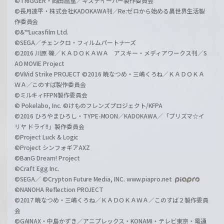
©TRIGGER・岡田麿里／キズナイーバー製作委員会
©長月達平・株式会社KADOKAWA刊／Re:ゼロから始める異世界生活製
作委員会
©&™Lucasfilm Ltd.
©SEGA／チェンクロ・フィルムパートナーズ
©2016 川原 礫／ＫＡＤＯＫＡＷＡ アスキー・メディアワークス刊／S
AO MOVIE Project
©ViVid Strike PROJECT ©2016 暁なつめ・三嶋くろね／ＫＡＤＯＫＡ
ＷＡ／このすば製作委員会
©ミルキィFFPN製作委員会
© Pokelabo, Inc. ©けものフレンズプロジェクト/KFPA
©2016 ひろやまひろし・TYPE-MOON／KADOKAWA／「プリズマ☆イ
リヤ ドライ!!」製作委員会
©Project Luck & Logic
©Project シンフォギアAXZ
©BanG Dream! Project
©Craft Egg Inc.
©SEGA／ ©Crypton Future Media, INC. www.piapro.net
©NANOHA Reflection PROJECT
©2017 暁なつめ・三嶋くろね／ＫＡＤＯＫＡＷＡ／このすば２製作委員
会
©GAINAX・中島かずき／アニプレックス・KONAMI・テレビ東京・電通