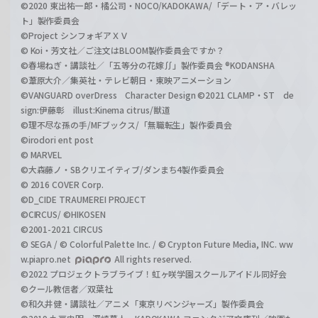
©2020 東出祐一郎・橘公司・NOCO/KADOKAWA/「デート・ア・バレッ
ト」製作委員会
©Project シンフォギアＸＶ
© Koi・芳文社／ご注文はBLOOM製作委員会ですか？
©春場ねぎ・講談社／「五等分の花嫁∬」製作委員会 ®KODANSHA
©葦原大介／集英社・テレビ朝日・東映アニメーション
©VANGUARD overDress Character Design ©2021 CLAMP・ST de
sign:伊藤彰 illust:Kinema citrus/獣道
©理不尽な孫の手/MFブックス/「無職転生」製作委員会
©irodori ent post
© MARVEL
©大森藤ノ・SBクリエイティブ/ダンまち4製作委員会
© 2016 COVER Corp.
©D_CIDE TRAUMEREI PROJECT
©CIRCUS/ ©HIKOSEN
©2001-2021 CIRCUS
© SEGA / © Colorful Palette Inc. / © Crypton Future Media, INC. ww
w.piapro.net
All rights reserved.
©2022 プロジェクトラブライブ！虹ヶ咲学園スクールアイドル同好会
©クール教信者／双葉社
©和久井健・講談社／アニメ「東京リベンジャーズ」製作委員会