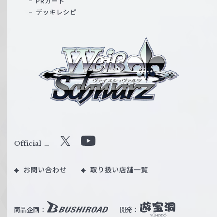
PRカード
デッキレシピ
ヴ
ァ
イ
ス
シ
ュ
ヴ
ァ
ル
Official
X
Y
ツ
o
｜
お問い合わせ
取り扱い店舗一覧
u
W
T
e
u
i
b
商品企画：
開発：
ß