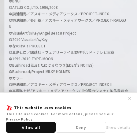
©BNGI
©ATLUS CO.,LTD. 1996,2008
©鎌池和馬／アスキー・メディアワークス／PROJECT-INDEX
©鎌池和馬／冬川基／アスキー・メディアワークス／PROJECT-RAILGU
N
©VisualArt's/Key/Angel Beats! Project
©2010 Visualart's/Key
©なのはA's PROJECT
©真島ヒロ／講談社・フェアリーテイル製作ギルド・テレビ東京
©1999-2010 TYPE-MOON
©Bushiroad illust:たにはらなつき(EDEN'S NOTES)
©Bushiroad/Project MILKY HOLMES
©カラー
©鎌池和馬／アスキー・メディアワークス／PROJECT-INDEX II
©高橋弥七郎/アスキー・メディアワークス/『灼眼のシャナ』製作委員会
©高橋弥七郎/いとうのいぢ/アスキー・メディアワークス/『灼眼のシャ
✕
ナII』製作委員会/ＭＢＳ
This website uses cookies
©VisualArt's/Key
This site uses cookies. For more details, please see our
©2009,2011 ビックウエスト／劇場版マクロスＦ製作委員会
Privacy Policy
.
©西尾維新／講談社・アニプレックス・シャフト
Allow all
Deny
Show details
©ギルティクラウン製作委員会
©PROJECT DD ©Index Corporation/「ペルソナ４」アニメーション製