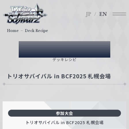
メ
ヴ
ニ
ァ
JP
EN
ュ
イ
ー
ス
Home
Deck Recipe
シ
ュ
Deck Recipe
ヴ
ァ
デッキレシピ
ル
ツ
トリオサバイバル in BCF2025 札幌会場
｜
W
e
i
ß
参加大会
S
c
トリオサバイバル in BCF2025 札幌会場
h