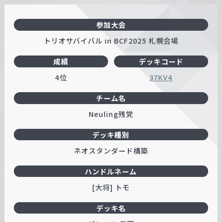
参加大会
トリオサバイバル in BCF2025 札幌会場
成績
デッキコード
4位
37KV4
チーム名
Neuling残党
デッキ種別
ネオスタンダード構築
ハンドルネーム
[大将] トモ
デッキ名