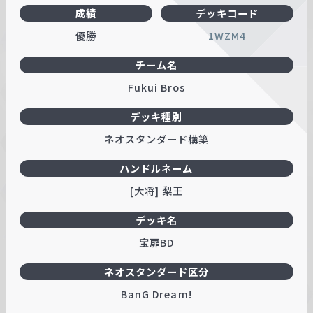
成績
デッキコード
w
a
優勝
1WZM4
r
チーム名
z
Fukui Bros
デッキ種別
ネオスタンダード構築
ハンドルネーム
[大将] 梨王
デッキ名
宝扉BD
ネオスタンダード区分
BanG Dream!