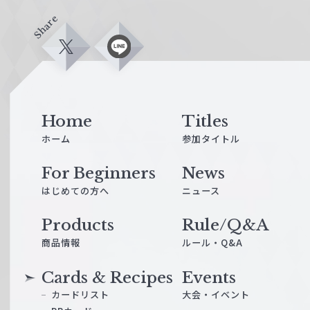
Share
X
L
i
n
e
Home
Titles
ホーム
参加タイトル
For Beginners
News
はじめての方へ
ニュース
Products
Rule/Q&A
商品情報
ルール・Q&A
Cards & Recipes
Events
カードリスト
大会・イベント