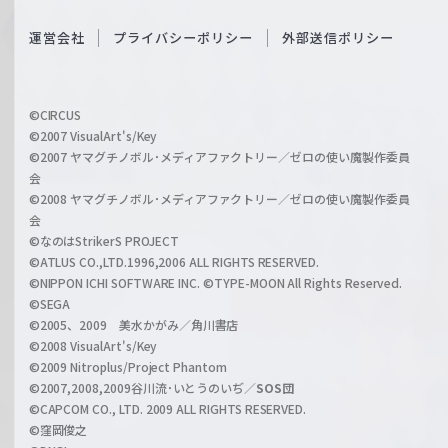
e
S
O
運営会社
プライバシーポリシー
外部送信ポリシー
c
f
h
f
w
i
a
©CIRCUS
c
©2007 VisualArt's/Key
r
i
©2007 ヤマグチノボル･メディアファクトリー／ゼロの使い魔製作委員
z
会
a
©2008 ヤマグチノボル･メディアファクトリー／ゼロの使い魔製作委員
l
会
C
©なのはStrikerS PROJECT
h
©ATLUS CO.,LTD.1996,2006 ALL RIGHTS RESERVED.
a
©NIPPON ICHI SOFTWARE INC. ©TYPE-MOON All Rights Reserved.
n
©SEGA
©2005、2009 美水かがみ／角川書店
n
©2008 VisualArt's/Key
e
©2009 Nitroplus/Project Phantom
l
©2007,2008,2009谷川流･いとうのいぢ／
SOS団
©CAPCOM CO., LTD. 2009 ALL RIGHTS RESERVED.
©窪岡俊之