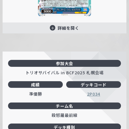
詳細を開く
参加大会
トリオサバイバル in BCF2025 札幌会場
成績
デッキコード
準優勝
2P034
チーム名
殺怒羅最前線
デッキ種別