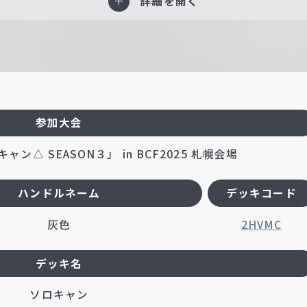
詳細を開く
参加大会
△ SEASON３」 in BCF2025 札幌会場
ハンドルネーム
デッキコード
灰色
2HVMC
デッキ名
ソロキャン