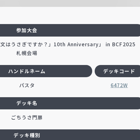
参加大会
ぎですか？」10th Anniversary」 in BCF2025
札幌会場
ハンドルネーム
デッキコード
パスタ
6472W
デッキ名
ごちうさ門扉
デッキ種別