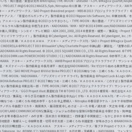
f
いいち・角川書店／東雲研究所
©Nitroplus/TYPE-MOON・ufotable・FZPC
©Magica Quartet/Anip
I／PROJECT iM@S
©2012 MAGES./5pb./Nitroplus
©川原 礫／アスキー・メディアワークス／AW Pro
f
ー・メディアワークス／SAO Project
©vividred project・MBS ©2013 プロジェクトラブライブ！
©
i
オケアノス／「翠星のガルガンティア」製作委員会
©2013 Nippon Ichi Software, Inc.
©鎌池和馬／冬川
イバー2」アニメーション製作委員会
©2013 ひろやまひろし・TYPE-MOON・角川書店／「プリズマ☆イ
c
ずき／キルラキル製作委員会
©橙乃ままれ・KADOKAWA／NHK・NEP
©2014 DMM.com/KADOKAWA GAMES
井儀人/双葉社・シンエイ・テレビ朝日・ADK 2001,2002,2014
©貴家悠・橘賢一／集英社・Project T
i
リズマ☆イリヤ ツヴァイ！」製作委員会
©CyberAgent, Inc. All Rights Reserved.
©CyberAgent, I
a
©2014 川原 礫／ＫＡＤＯＫＡＷＡ アスキー・メディアワークス刊／SAOⅡ Project
©Magica Quart
CINDERELLA ©PROJECT DD3
©VisualArt's/Key/Charlotte Project
©諫山創・講談社／「進撃の巨
l
DOKAWA All Rights Reserved.
© 2014, 2015 SQUARE ENIX CO., LTD. All Rights Reserved.
©TYPE
会
©2016 DMM.com POWERCHORD STUDIO / C2 / KADOKAWA All Rights Reserved.
©赤塚不二夫／
C
DOKAWA アスキー・メディアワークス刊／AWIB Project
©2016 プロジェクトラブライブ！サンシャイ
h
田麿里／キズナイーバー製作委員会
©長月達平・株式会社KADOKAWA刊／Re:ゼロから始める異世界生
／SAO MOVIE Project
©ViVid Strike PROJECT ©2016 暁なつめ・三嶋くろね／Ｋ
a
・TYPE-MOON／KADOKAWA／「プリズマ☆イリヤ ドライ!!」製作委員会
©Project Luck & Logic
©P
NOHA Reflection PROJECT
©2017 暁なつめ・三嶋くろね／ＫＡＤＯＫＡＷＡ／このすば２製作委
n
冴えない製作委員会
©東出祐一郎・TYPE-MOON / FAPC
©2017 プロジェクトラブライブ！サンシャイン!
n
クス／GGO Project illust.黒星紅白
TM ©TOHO CO., LTD.
©2014 榎宮祐・株式会社Ｋ
タダヒロ／集英社・ゆらぎ荘の幽奈さん製作委員会
©丸山くがね・ＫＡＤＯＫＡＷＡ刊／オーバーロ
e
©暁なつめ・三嶋くろね
©岩井恭平・るろお
©上栖綴人・Nitroplus
©春日部タケル・ユキヲ
©枯野瑛
グチノボル
©島田フミカネ・南房秀久・飯沼俊規
©しめさば・ぶーた
©竜ノ湖太郎・天之有
©竜ノ湖
l
LUCKY LAND COMMUNICATIONS/集英社・ジョジョの奇妙な冒険GW製作委員会
©葵せきな・狗神煌
みやま零 ©春日みかげ・みやま零・深井涼介
©賀東招二・四季童子
©賀東招二・なかじまゆか
©神坂
築地俊彦・駒都え～じ
©柳実冬貴・切符
©羊太郎・三嶋くろね
©諸星悠・甘味みきひろ
©NANOHA De
t
©2018 鴨志田 一／ＫＡＤＯＫＡＷＡ アスキー・メディアワークス／青ブタ Project イラスト／
Television, Inc.
©DMM / C2 / KADOKAWA
©2017 丸戸史明・深崎暮人・KADOKAWA ファン