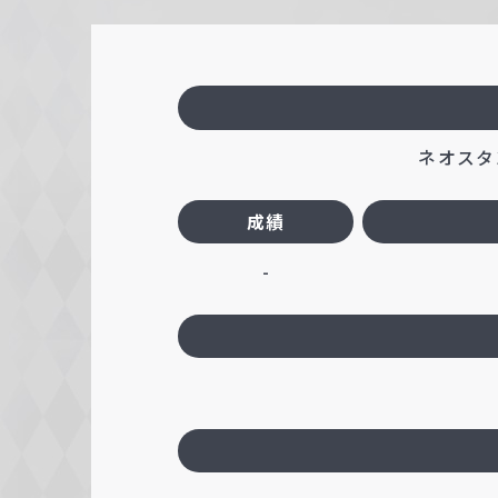
c
h
w
a
r
ネオスタン
z
成績
-