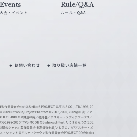
Events
Rule/Q&A
大会・イベント
ルール・Q&A
お問い合わせ
取り扱い店舗一覧
い魔製作委員会
©なのはStrikerS PROJECT
©ATLUS CO.,LTD.1996,20
©2009 Nitroplus/Project Phantom
©2007,2008,2009谷川流･いと
CT-INDEX
©鎌池和馬／冬川基／アスキー・メディアワークス／
京
©1999-2010 TYPE-MOON
©Bushiroad illust:たにはらなつき(EDE
『灼眼のシャナ』製作委員会
©高橋弥七郎/いとうのいぢ/アスキー・メ
クス・シャフト
©ギルティクラウン製作委員会
©PROJECT DD ©Index