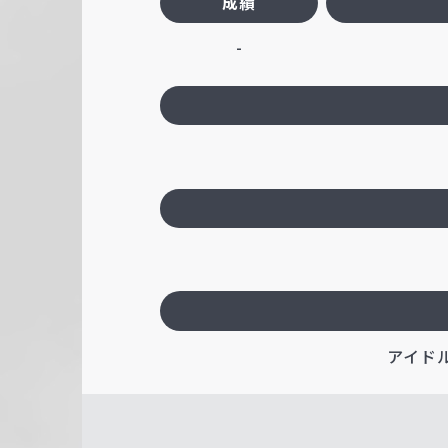
成績
-
アイド