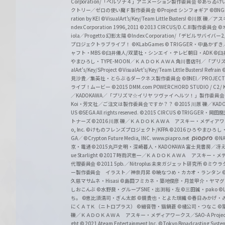
Corporation/「ペルソナ４」アニメーション製作委員会
©あらゐけ
クトリー／ゼロの使い魔Ｆ製作委員会
©Project シンフォギア
©BNG
r
ration by KEI
©VisualArt's/Key/Team Little Busters!
©川原 礫／アスキ
z
ndex Corporation 1996,2011
©2013 CIRCUS/D.C.III製作委員会
©
iola／Progetto 幻影太陽
©Index Corporation/「デビルサバ
プロジェクトラブライブ！
©KLabGames
© TRIGGER・中島か
ャフト・MBS
©臼井儀人/双葉社・シンエイ・テレビ朝日・ADK
©臼
やまひろし・TYPE-MOON／ＫＡＤＯＫＡＷＡ 角川書店刊／「プ
alArt's/Key/SProject
©VisualArt's/Key/Team Little Busters! Refrain
見沙貴／集英社・とらぶるダークネス製作委員会
©BNEI／PROJECT 
ライブ！ムービー
©2015 DMM.com POWERCHORD STUDIO / C2 / KA
／KADOKAWA／「プリズマ☆イリヤ ツヴァイ ヘルツ！」製作委員
Koi・芳文社／ご注文は製作委員会ですか？？
©2015 川原 礫／KA
US ©SEGA All rights reserved.
©2015 CIRCUS
©TRIGGER・岡
トナーズ
©2016 川原 礫／ＫＡＤＯＫＡＷＡ アスキー・メディアワークス刊
o, Inc. ©けものフレンズプロジェクト/KFPA
©2016 ひろやまひろし
GA／ ©Crypton Future Media, INC. www.piapro.net
©NA
京・電通
©2015丸戸史明・深崎暮人・KADOKAWA 富士見書房／
ue Starlight
©2017 時雨沢恵一／ＫＡＤＯＫＡＷＡ アスキー・メディアワー
代理委員会
©2011 5pb.／Nitroplus 未来ガジェット研究所
©ミウラ
ー製作委員会 イラスト／神奈月昇
©暁なつめ・カカオ・ランタン
久慈マサムネ・Hisasi
©島田フミカネ・築地俊彦・月並甲介・ヤマ
しおこんぶ
©水野良・グループSNE・出渕裕・左
©三田誠・pako
©
ち。
©恵比須清司・ぎん太郎
©鏡貴也・とよた瑣織
©春日みかげ・
にくＡＴＫ（ニトロプラス）
©細音啓・猫鍋蒼
©橘公司・つなこ
©
礫／ＫＡＤＯＫＡＷＡ アスキー・メディアワークス／SAO-A Projec
ght
© 2021 Ateam Entertainment Inc.
©Tokyo Broadcasting System 