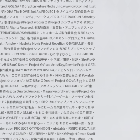
lex・Madoka Partners・MBS
©2012 ヤマグチノボル・メディアファ
ject
©SEGA / ©Crypton Future Media, Inc. www.crypton.net Illust
NANOHA The MOVIE 2nd A's PROJECT
©サイコパス製作委員会
©I
基／アスキー・メディアワークス／PROJECT-RAILGUN S
©sole;v
リヤ」製作委員会
©Project wooser 2
©Project シンフォギアＧ
©2013
 All Rights Reserved.
©古味直志／集英社・アニプレックス・シ
ERRAFORMARS
©劇場版ミルキィホームズ製作委員会
©2014 ひろ
nc. /ガールフレンド（仮）製作委員会
©FHO／ギガントプロジェクト
©Visu
et／Aniplex・Madoka Movie Project Rebellion
©矢吹健太朗・長谷
人」製作委員会
©Project シンフォギアＧＸ
©2015 プロジェクトラブ
-MOON・ufotable・FSNPC
©2015 ひろやまひろし・TYPE-MOON
おそ松さん製作委員会
©高橋留美子・小学館／NHK・NEP・ShoPro
©
ン!!
©BanG Dream! Project
©VisualArt's/Key/Rewrite Project
©ATL
活製作委員会
©&™Lucasfilm Ltd.
©SEGA／チェンクロ・フィルムパー
ＡＤＯＫＡＷＡ／このすば製作委員会
©ミルキィFFPN製作委員会
© Pokelab
roject シンフォギアAXZ
©BanG Dream! Project
©Craft Egg Inc.
©SE
員会
©GAINAX・中島かずき／アニプレックス・KONAMI・テレビ東
!
©Magica Quartet/Aniplex・Magia Record Partners
©Project Rev
ＡＤＯＫＡＷＡ メディアファクトリー刊／ノーゲーム・ノーライフ全権
ード2製作委員会
©蝸牛くも・SBクリエイティブ／ゴブリンスレイヤ
・ｕｅ ©気がつけば毛玉・かにビーム
©久慈マサムネ・平つくね
©
太郎・焦茶
©竜ノ湖太郎・ももこ
©谷川流・いとうのいぢ
©月夜涙・
©あざの耕平・すみ兵 ©石踏一榮・みやま零
©井中だちま・飯田ぽ
一・あらいずみるい
©木村心一・こぶいち むりりん
©榊一郎・なま
tonation PROJECT
©TYPE-MOON・ufotable・FSNPC
©2017 川原
溝口ケージ
©CLAMP・ST／講談社・NEP・NHK
©Project Revue Starli
タジア文庫刊／冴えない♭な製作委員会
©川上泰樹・伏瀬・講談社／転