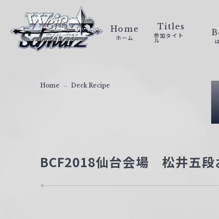
ヴ
ァ
Titles
Home
B
参加タイト
ホーム
イ
ル
ス
シ
ュ
Home
Deck Recipe
ヴ
ァ
ル
ツ
｜
BCF2018仙台会場 松井五
W
e
i
ß
S