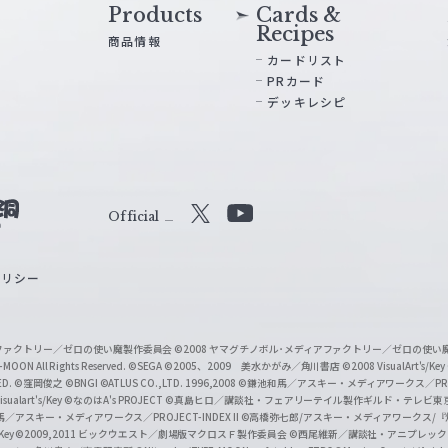
Products
Cards &
Recipes
商品情報
カードリスト
PRカード
デッキレシピ
Official
X
Y
o
ポリシー
u
T
u
ィアファクトリー／ゼロの使い魔製作委員会
©2008 ヤマグチノボル･メディアファクトリー／ゼロの使
b
MOON All Rights Reserved.
©SEGA
©2005、2009 美水かがみ／角川書店
©2008 VisualArt's/Key
ED.
©窪岡俊之
©BNGI
©ATLUS CO.,LTD. 1996,2008
©鎌池和馬／アスキー・メディアワークス／PROJE
e
sualart's/Key
©なのはA's PROJECT
©真島ヒロ／講談社・フェアリーテイル製作ギルド・テレビ東
／アスキー・メディアワークス／PROJECT-INDEX II
©高橋弥七郎/アスキー・メディアワークス/
O
/Key
©2009,2011 ビックウエスト／劇場版マクロスＦ製作委員会
©西尾維新／講談社・アニプレッ