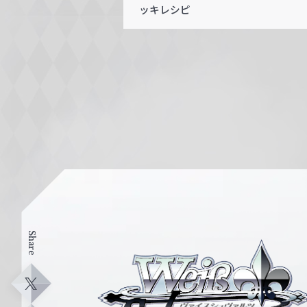
ッキレシピ
Share
ヴ
ァ
イ
X
ス