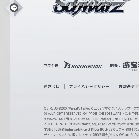
シ
L
i
ュ
n
e
ヴ
ァ
ル
ツ
｜
商品企画：
開発：
W
e
i
運営会社
プライバシーポリシー
外部送信
ß
S
©CIRCUS
©2007 VisualArt's/Key
©2007 ヤマグチノボル･メデ
c
06 ALL RIGHTS RESERVED.
©NIPPON ICHI SOFTWARE INC. ©TYPE-
うのいぢ／
SOS団
©CAPCOM CO., LTD. 2009 ALL RIGHTS RESERV
h
PROJECT-RAILGUN
©VisualArt's/Key/Angel Beats! Project
©2010 Vi
w
N'S NOTES)
©Bushiroad/Project MILKY HOLMES
©カラー
©鎌池和馬
ディアワークス/『灼眼のシャナII』製作委員会/ＭＢＳ
©VisualArt's
a