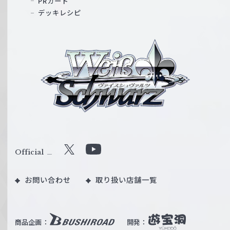
PRカード
デッキレシピ
ヴ
ァ
イ
ス
シ
ュ
ヴ
ァ
ル
Official
X
Y
ツ
o
｜
お問い合わせ
取り扱い店舗一覧
u
W
T
e
u
i
b
商品企画：
開発：
ß