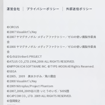
e
S
O
運営会社
プライバシーポリシー
外部送信ポリシー
c
f
h
f
w
i
a
©CIRCUS
c
©2007 VisualArt's/Key
r
i
©2007 ヤマグチノボル･メディアファクトリー／ゼロの使い魔製作委員
z
会
a
©2008 ヤマグチノボル･メディアファクトリー／ゼロの使い魔製作委員
l
会
C
©なのはStrikerS PROJECT
h
©ATLUS CO.,LTD.1996,2006 ALL RIGHTS RESERVED.
a
©NIPPON ICHI SOFTWARE INC. ©TYPE-MOON All Rights Reserved.
n
©SEGA
©2005、2009 美水かがみ／角川書店
n
©2008 VisualArt's/Key
e
©2009 Nitroplus/Project Phantom
l
©2007,2008,2009谷川流･いとうのいぢ／
SOS団
©CAPCOM CO., LTD. 2009 ALL RIGHTS RESERVED.
©窪岡俊之