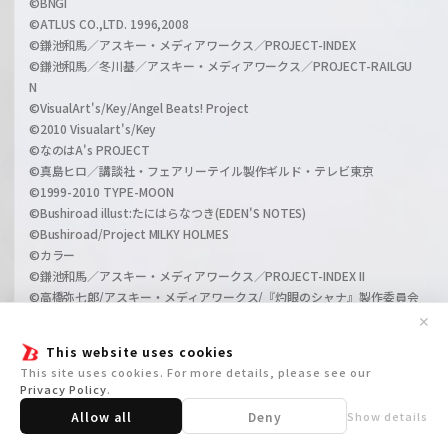
©BNGI
©ATLUS CO.,LTD. 1996,2008
©鎌池和馬／アスキー・メディアワークス／PROJECT-INDEX
©鎌池和馬／冬川基／アスキー・メディアワークス／PROJECT-RAILGU
N
©VisualArt's/Key/Angel Beats! Project
©2010 Visualart's/Key
©なのはA's PROJECT
©真島ヒロ／講談社・フェアリーテイル製作ギルド・テレビ東京
©1999-2010 TYPE-MOON
©Bushiroad illust:たにはらなつき(EDEN'S NOTES)
©Bushiroad/Project MILKY HOLMES
©カラー
©鎌池和馬／アスキー・メディアワークス／PROJECT-INDEX II
©高橋弥七郎/アスキー・メディアワークス/『灼眼のシャナ』製作委員会
©高橋弥七郎/いとうのいぢ/アスキー・メディアワークス/『灼眼のシャ
✕
ナII』製作委員会/ＭＢＳ
This website uses cookies
©VisualArt's/Key
This site uses cookies. For more details, please see our
©2009,2011 ビックウエスト／劇場版マクロスＦ製作委員会
Privacy Policy
.
©西尾維新／講談社・アニプレックス・シャフト
Allow all
Deny
Show details
©ギルティクラウン製作委員会
©PROJECT DD ©Index Corporation/「ペルソナ４」アニメーション製