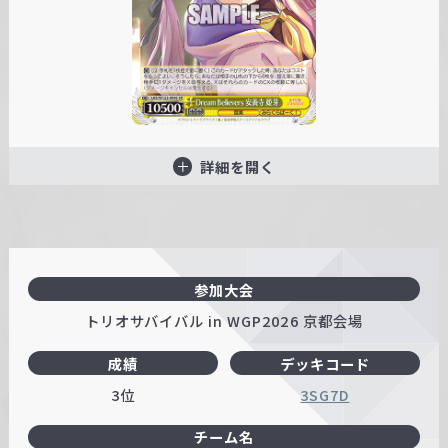
詳細を開く
参加大会
トリオサバイバル in WGP2026 京都会場
成績
デッキコード
3位
3SG7D
チーム名