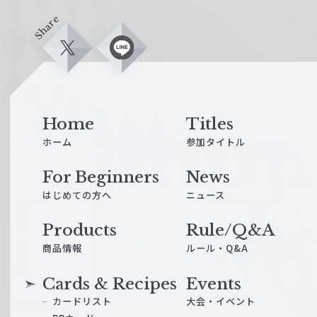
Share
X
L
i
n
e
Home
Titles
ホーム
参加タイトル
For Beginners
News
はじめての方へ
ニュース
Products
Rule/Q&A
商品情報
ルール・Q&A
Cards & Recipes
Events
カードリスト
大会・イベント