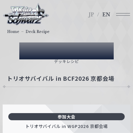
メ
ヴ
ニ
ァ
JP
EN
ュ
イ
ー
ス
Home
Deck Recipe
シ
ュ
Deck Recipe
ヴ
ァ
デッキレシピ
ル
ツ
トリオサバイバル in BCF2026 京都会場
｜
W
e
i
ß
参加大会
S
c
トリオサバイバル in WGP2026 京都会場
h