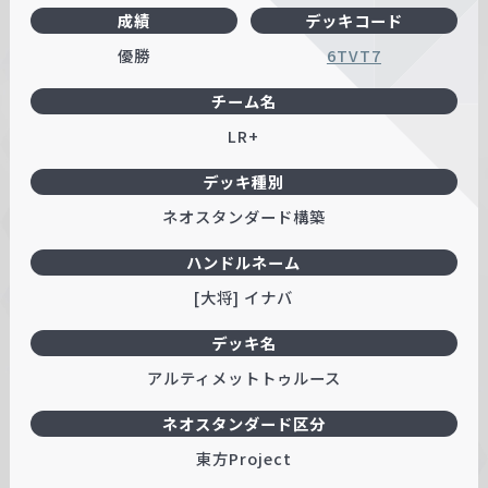
成績
デッキコード
w
a
優勝
6TVT7
r
チーム名
z
LR+
デッキ種別
ネオスタンダード構築
ハンドルネーム
[大将] イナバ
デッキ名
アルティメットトゥルース
ネオスタンダード区分
東方Project