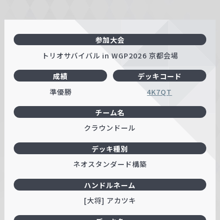
参加大会
トリオサバイバル in WGP2026 京都会場
成績
デッキコード
準優勝
4K7QT
チーム名
クラウンドール
デッキ種別
ネオスタンダード構築
ハンドルネーム
[大将] アカツキ