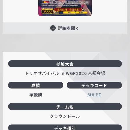
詳細を開く
参加大会
トリオサバイバル in WGP2026 京都会場
成績
デッキコード
準優勝
6ULPZ
チーム名
クラウンドール
デッキ種別