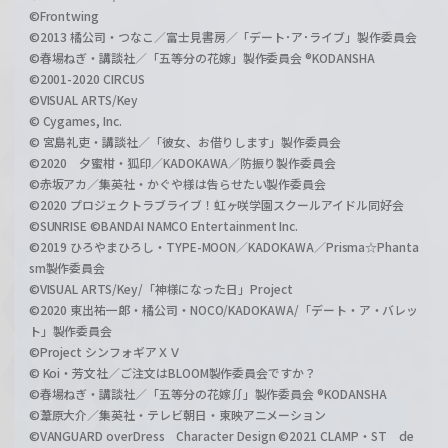
©Frontwing
©2013 橘公司・つなこ／富士見書房／「デート･ア･ライブ」製作委員会
©春場ねぎ・講談社／「五等分の花嫁」製作委員会 ®KODANSHA
©2001-2020 CIRCUS
©VISUAL ARTS/Key
© Cygames, Inc.
© 宮島礼吏・講談社／「彼女、お借りします」製作委員会
©2020 夕蜜柑・狐印／KADOKAWA／防振り製作委員会
©赤坂アカ／集英社・かぐや様は告らせたい製作委員会
©2020 プロジェクトラブライブ！虹ヶ咲学園スクールアイドル同好会
©SUNRISE ©BANDAI NAMCO Entertainment Inc.
©2019 ひろやまひろし・TYPE-MOON／KADOKAWA／Prisma☆Phanta
sm製作委員会
©VISUAL ARTS/Key/「神様になった日」Project
©2020 東出祐一郎・橘公司・NOCO/KADOKAWA/「デート・ア・バレッ
ト」製作委員会
©Project シンフォギアＸＶ
© Koi・芳文社／ご注文はBLOOM製作委員会ですか？
©春場ねぎ・講談社／「五等分の花嫁∬」製作委員会 ®KODANSHA
©葦原大介／集英社・テレビ朝日・東映アニメーション
©VANGUARD overDress Character Design ©2021 CLAMP・ST de