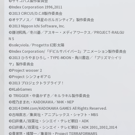
©サイコパス製作委員会
©Index Corporation 1996,2011
©2013 CIRCUS/D.C.III製作委員会
©オケアノス／「翠星のガルガンティア」製作委員会
©2013 Nippon Ichi Software, Inc.
©鎌池和馬／冬川基／アスキー・メディアワークス／PROJECT-RAILGU
N S
©sole;viola／Progetto 幻影太陽
©Index Corporation/「デビルサバイバー2」アニメーション製作委員会
©2013 ひろやまひろし・TYPE-MOON・角川書店／「プリズマ☆イリ
ヤ」製作委員会
©Project wooser 2
©Project シンフォギアＧ
©2013 プロジェクトラブライブ！
©KLabGames
© TRIGGER・中島かずき／キルラキル製作委員会
©橙乃ままれ・KADOKAWA／NHK・NEP
©2014 DMM.com/KADOKAWA GAMES All Rights Reserved.
©古味直志／集英社・アニプレックス・シャフト・MBS
©臼井儀人/双葉社・シンエイ・テレビ朝日・ADK
©臼井儀人/双葉社・シンエイ・テレビ朝日・ADK 2001,2002,2014
©貴家悠・橘賢一／集英社・Project TERRAFORMARS