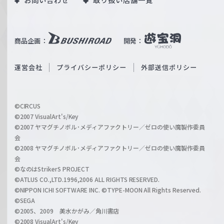
u
W
T
e
u
i
b
商品企画：
開発：
ß
e
S
O
運営会社
プライバシーポリシー
外部送信ポリシー
c
f
h
f
w
i
a
©CIRCUS
c
©2007 VisualArt's/Key
r
i
©2007 ヤマグチノボル･メディアファクトリー／ゼロの使い魔製作委員
z
会
a
©2008 ヤマグチノボル･メディアファクトリー／ゼロの使い魔製作委員
l
会
C
©なのはStrikerS PROJECT
h
©ATLUS CO.,LTD.1996,2006 ALL RIGHTS RESERVED.
a
©NIPPON ICHI SOFTWARE INC. ©TYPE-MOON All Rights Reserved.
n
©SEGA
©2005、2009 美水かがみ／角川書店
n
©2008 VisualArt's/Key