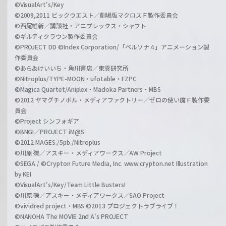
©VisualArt's/Key
©2009,2011 ビックウエスト／劇場版マクロスＦ製作委員会
©西尾維新／講談社・アニプレックス・シャフト
©ギルティクラウン製作委員会
©PROJECT DD ©Index Corporation/「ペルソナ４」アニメーション製
作委員会
©あらゐけいいち・角川書店／東雲研究所
©Nitroplus/TYPE-MOON・ufotable・FZPC
©Magica Quartet/Aniplex・Madoka Partners・MBS
©2012 ヤマグチノボル・メディアファクトリー／ゼロの使い魔Ｆ製作委
員会
©Project シンフォギア
©BNGI／PROJECT iM@S
©2012 MAGES./5pb./Nitroplus
©川原 礫／アスキー・メディアワークス／AW Project
©SEGA / ©Crypton Future Media, Inc. www.crypton.net Illustration
by KEI
©VisualArt's/Key/Team Little Busters!
©川原 礫／アスキー・メディアワークス／SAO Project
©vividred project・MBS ©2013 プロジェクトラブライブ！
©NANOHA The MOVIE 2nd A's PROJECT