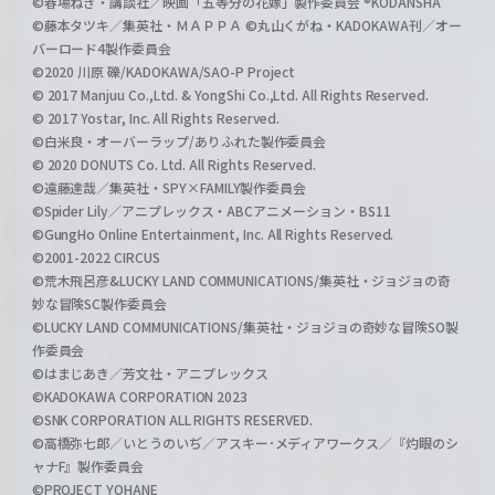
©春場ねぎ・講談社／映画「五等分の花嫁」製作委員会 ®KODANSHA
©藤本タツキ／集英社・ＭＡＰＰＡ ©丸山くがね・KADOKAWA刊／オー
バーロード4製作委員会
©2020 川原 礫/KADOKAWA/SAO-P Project
© 2017 Manjuu Co.,Ltd. & YongShi Co.,Ltd. All Rights Reserved.
© 2017 Yostar, Inc. All Rights Reserved.
©白米良・オーバーラップ/ありふれた製作委員会
© 2020 DONUTS Co. Ltd. All Rights Reserved.
©遠藤達哉／集英社・SPY×FAMILY製作委員会
©Spider Lily／アニプレックス・ABCアニメーション・BS11
©GungHo Online Entertainment, Inc. All Rights Reserved.
©2001-2022 CIRCUS
©荒木飛呂彦&LUCKY LAND COMMUNICATIONS/集英社・ジョジョの奇
妙な冒険SC製作委員会
©LUCKY LAND COMMUNICATIONS/集英社・ジョジョの奇妙な冒険SO製
作委員会
©はまじあき／芳文社・アニプレックス
©KADOKAWA CORPORATION 2023
©SNK CORPORATION ALL RIGHTS RESERVED.
©高橋弥七郎／いとうのいぢ／アスキー･メディアワークス／『灼眼のシ
ャナF』製作委員会
©PROJECT YOHANE