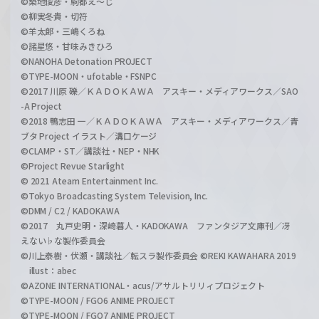
©築地俊彦・駒都え～じ
©柳実冬貴・切符
©羊太郎・三嶋くろね
©諸星悠・甘味みきひろ
©NANOHA Detonation PROJECT
©TYPE-MOON・ufotable・FSNPC
©2017 川原 礫／ＫＡＤＯＫＡＷＡ アスキー・メディアワークス／SAO
-A Project
©2018 鴨志田 一／ＫＡＤＯＫＡＷＡ アスキー・メディアワークス／青
ブタ Project イラスト／溝口ケージ
©CLAMP・ST／講談社・NEP・NHK
©Project Revue Starlight
© 2021 Ateam Entertainment Inc.
©Tokyo Broadcasting System Television, Inc.
©DMM / C2 / KADOKAWA
©2017 丸戸史明・深崎暮人・KADOKAWA ファンタジア文庫刊／冴
えない♭な製作委員会
©川上泰樹・伏瀬・講談社／転スラ製作委員会 ©REKI KAWAHARA 2019
illust：abec
©AZONE INTERNATIONAL・acus/アサルトリリィプロジェクト
©TYPE-MOON / FGO6 ANIME PROJECT
©TYPE-MOON / FGO7 ANIME PROJECT