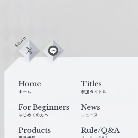
Share
X
L
i
n
e
Home
Titles
ホーム
参加タイトル
For Beginners
News
はじめての方へ
ニュース
Products
Rule/Q&A
商品情報
ルール・Q&A