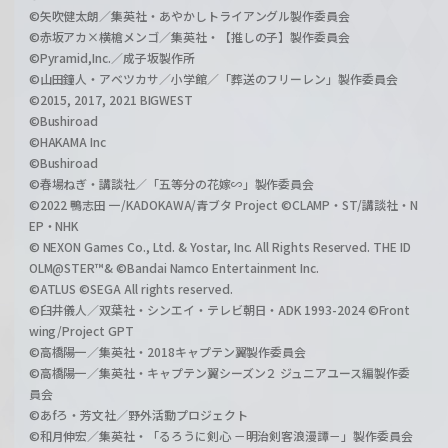
©矢吹健太朗／集英社・あやかしトライアングル製作委員会
©赤坂アカ×横槍メンゴ／集英社・【推しの子】製作委員会
©Pyramid,Inc.／成子坂製作所
©山田鐘人・アベツカサ／小学館／「葬送のフリーレン」製作委員会
©2015, 2017, 2021 BIGWEST
©Bushiroad
©HAKAMA Inc
©Bushiroad
©春場ねぎ・講談社／「五等分の花嫁∽」製作委員会
©2022 鴨志田 一/KADOKAWA/青ブタ Project ©CLAMP・ST/講談社・N
EP・NHK
© NEXON Games Co., Ltd. & Yostar, Inc. All Rights Reserved. THE ID
OLM@STER™& ©Bandai Namco Entertainment Inc.
©ATLUS ©SEGA All rights reserved.
©臼井儀人／双葉社・シンエイ・テレビ朝日・ADK 1993-2024 ©Front
wing/Project GPT
©高橋陽一／集英社・2018キャプテン翼製作委員会
©高橋陽一／集英社・キャプテン翼シーズン２ ジュニアユース編製作委
員会
©あfろ・芳文社／野外活動プロジェクト
©和月伸宏／集英社・「るろうに剣心 －明治剣客浪漫譚－」製作委員会