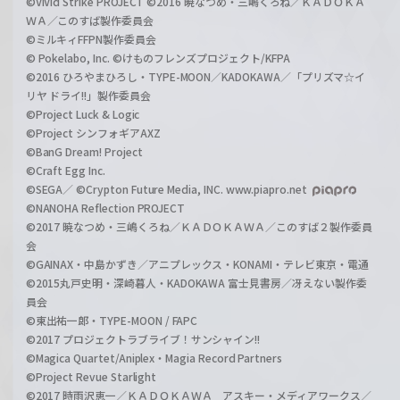
©ViVid Strike PROJECT ©2016 暁なつめ・三嶋くろね／ＫＡＤＯＫＡ
ＷＡ／このすば製作委員会
©ミルキィFFPN製作委員会
© Pokelabo, Inc. ©けものフレンズプロジェクト/KFPA
©2016 ひろやまひろし・TYPE-MOON／KADOKAWA／「プリズマ☆イ
リヤ ドライ!!」製作委員会
©Project Luck & Logic
©Project シンフォギアAXZ
©BanG Dream! Project
©Craft Egg Inc.
©SEGA／ ©Crypton Future Media, INC. www.piapro.net
©NANOHA Reflection PROJECT
©2017 暁なつめ・三嶋くろね／ＫＡＤＯＫＡＷＡ／このすば２製作委員
会
©GAINAX・中島かずき／アニプレックス・KONAMI・テレビ東京・電通
©2015丸戸史明・深崎暮人・KADOKAWA 富士見書房／冴えない製作委
員会
©東出祐一郎・TYPE-MOON / FAPC
©2017 プロジェクトラブライブ！サンシャイン!!
©Magica Quartet/Aniplex・Magia Record Partners
©Project Revue Starlight
©2017 時雨沢恵一／ＫＡＤＯＫＡＷＡ アスキー・メディアワークス／