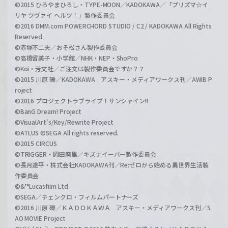
©2015 ひろやまひろし・TYPE-MOON／KADOKAWA／「プリズマ☆イ
リヤ ツヴァイ ヘルツ！」製作委員会
©2016 DMM.com POWERCHORD STUDIO / C2 / KADOKAWA All Rights
Reserved.
©赤塚不二夫／おそ松さん製作委員会
©高橋留美子・小学館／NHK・NEP・ShoPro
©Koi・芳文社／ご注文は製作委員会ですか？？
©2015 川原 礫／KADOKAWA アスキー・メディアワークス刊／AWIB P
roject
©2016 プロジェクトラブライブ！サンシャイン!!
©BanG Dream! Project
©VisualArt's/Key/Rewrite Project
©ATLUS ©SEGA All rights reserved.
©2015 CIRCUS
©TRIGGER・岡田麿里／キズナイーバー製作委員会
©長月達平・株式会社KADOKAWA刊／Re:ゼロから始める異世界生活製
作委員会
©&™Lucasfilm Ltd.
©SEGA／チェンクロ・フィルムパートナーズ
©2016 川原 礫／ＫＡＤＯＫＡＷＡ アスキー・メディアワークス刊／S
AO MOVIE Project