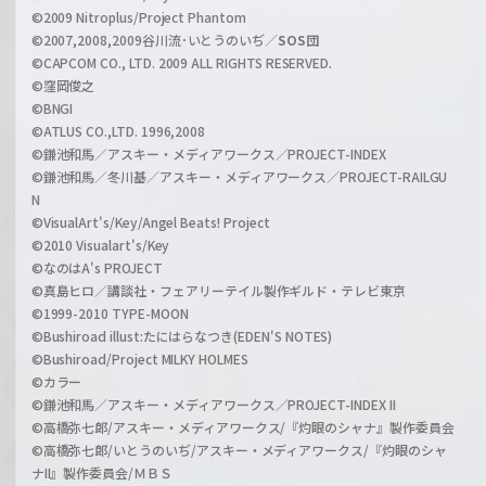
e
©2009 Nitroplus/Project Phantom
l
©2007,2008,2009谷川流･いとうのいぢ／
SOS団
©CAPCOM CO., LTD. 2009 ALL RIGHTS RESERVED.
©窪岡俊之
©BNGI
©ATLUS CO.,LTD. 1996,2008
©鎌池和馬／アスキー・メディアワークス／PROJECT-INDEX
©鎌池和馬／冬川基／アスキー・メディアワークス／PROJECT-RAILGU
N
©VisualArt's/Key/Angel Beats! Project
©2010 Visualart's/Key
©なのはA's PROJECT
©真島ヒロ／講談社・フェアリーテイル製作ギルド・テレビ東京
©1999-2010 TYPE-MOON
©Bushiroad illust:たにはらなつき(EDEN'S NOTES)
©Bushiroad/Project MILKY HOLMES
©カラー
©鎌池和馬／アスキー・メディアワークス／PROJECT-INDEX II
©高橋弥七郎/アスキー・メディアワークス/『灼眼のシャナ』製作委員会
©高橋弥七郎/いとうのいぢ/アスキー・メディアワークス/『灼眼のシャ
ナII』製作委員会/ＭＢＳ