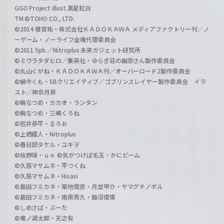
GGO Project illust.黒星紅白
TM ©TOHO CO., LTD.
©2014 榎宮祐・株式会社ＫＡＤＯＫＡＷＡ メディアファクトリー刊／ノ
ーゲーム・ノーライフ全権代理委員会
©2011 5pb.／Nitroplus 未来ガジェット研究所
©ミウラタダヒロ／集英社・ゆらぎ荘の幽奈さん製作委員会
©丸山くがね・ＫＡＤＯＫＡＷＡ刊／オーバーロード2製作委員会
©蝸牛くも・SBクリエイティブ／ゴブリンスレイヤー製作委員会 イラ
スト／神奈月昇
©暁なつめ・カカオ・ランタン
©暁なつめ・三嶋くろね
©岩井恭平・るろお
©上栖綴人・Nitroplus
©春日部タケル・ユキヲ
©枯野瑛・ｕｅ ©気がつけば毛玉・かにビーム
©久慈マサムネ・平つくね
©久慈マサムネ・Hisasi
©島田フミカネ・築地俊彦・月並甲介・ヤマグチノボル
©島田フミカネ・南房秀久・飯沼俊規
©しめさば・ぶーた
©竜ノ湖太郎・天之有