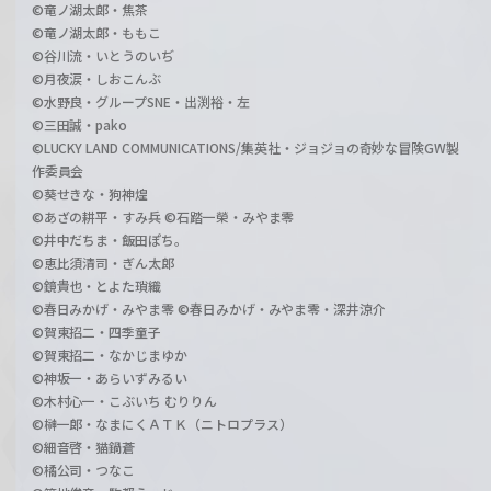
©竜ノ湖太郎・焦茶
©竜ノ湖太郎・ももこ
©谷川流・いとうのいぢ
©月夜涙・しおこんぶ
©水野良・グループSNE・出渕裕・左
©三田誠・pako
©LUCKY LAND COMMUNICATIONS/集英社・ジョジョの奇妙な冒険GW製
作委員会
©葵せきな・狗神煌
©あざの耕平・すみ兵 ©石踏一榮・みやま零
©井中だちま・飯田ぽち。
©恵比須清司・ぎん太郎
©鏡貴也・とよた瑣織
©春日みかげ・みやま零 ©春日みかげ・みやま零・深井涼介
©賀東招二・四季童子
©賀東招二・なかじまゆか
©神坂一・あらいずみるい
©木村心一・こぶいち むりりん
©榊一郎・なまにくＡＴＫ（ニトロプラス）
©細音啓・猫鍋蒼
©橘公司・つなこ