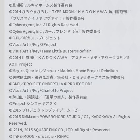
©劇場版ミルキィホームズ製作委員会
©2014 ひろやまひろし・TYPE-MOON／ＫＡＤＯＫＡＷＡ 角川書店刊／
「プリズマ☆イリヤ ツヴァイ！」製作委員会
©CyberAgent, Inc. All Rights Reserved.
©CyberAgent, Inc. /ガールフレンド（仮）製作委員会
©FHO／ギガントプロジェクト
©VisualArt's/Key/SProject
©VisualArt's/Key/Team Little Busters! Refrain
©2014 川原 礫／ＫＡＤＯＫＡＷＡ アスキー・メディアワークス刊／S
AOⅡ Project
©Magica Quartet／Aniplex・Madoka Movie Project Rebellion
©矢吹健太朗・長谷見沙貴／集英社・とらぶるダークネス製作委員会
©BNEI／PROJECT CINDERELLA ©PROJECT DD3
©VisualArt's/Key/Charlotte Project
©諫山創・講談社／「進撃の巨人」製作委員会
©Project シンフォギアＧＸ
©2015 プロジェクトラブライブ！ムービー
©2015 DMM.com POWERCHORD STUDIO / C2 / KADOKAWA All Rights
Reserved.
© 2014, 2015 SQUARE ENIX CO., LTD. All Rights Reserved.
©TYPE-MOON・ufotable・FSNPC