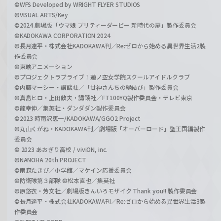
©WFS Developed by WRIGHT FLYER STUDIOS
©VISUAL ARTS/Key
©2024 劇場版「ウマ娘 プリティーダービー 新時代の扉」製作委員会
©KADOKAWA CORPORATION 2024
©長月達平・株式会社KADOKAWA刊／Re:ゼロから始める異世界生活2製
作委員会
©東映アニメーション
©プロジェクトラブライブ！蓮ノ空女学院スクールアイドルクラブ
©内藤マーシー・講談社／「甘神さんちの縁結び」製作委員会
©真島ヒロ・上田敦夫・講談社／FT100YQ製作委員会・テレビ東京
©龍幸伸／集英社・ダンダダン製作委員会
©2023 時雨沢恵一/KADOKAWA/GGO2 Project
©丸山くがね・KADOKAWA刊／劇場版「オーバーロード」聖王国編製作
委員会
© 2023 あおぎり高校 / viviON, inc.
©NANOHA 20th PROJECT
©雨森たきび／小学館／マケイン応援委員会
©防衛隊第３部隊 ©松本直也／集英社
©原悠衣・芳文社／劇場版きんいろモザイク Thank you!! 製作委員会
©長月達平・株式会社KADOKAWA刊／Re:ゼロから始める異世界生活3製
作委員会