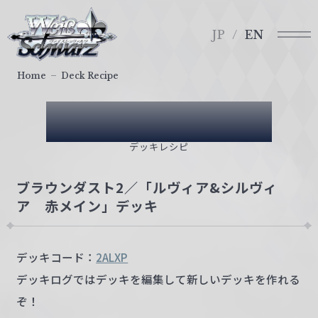
メ
ヴ
ニ
ァ
JP
EN
ュ
イ
ー
ス
Home
Deck Recipe
シ
ュ
Deck Recipe
ヴ
ァ
デッキレシピ
ル
ツ
ブラウンダスト2／「ルヴィア&シルヴィ
｜
ア 赤メイン」デッキ
W
e
i
デッキコード：
2ALXP
ß
デッキログではデッキを編集して新しいデッキを作れる
S
c
ぞ！
h