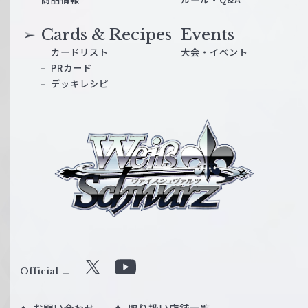
Cards & Recipes
Events
カードリスト
大会・イベント
PRカード
デッキレシピ
ヴ
ァ
イ
ス
シ
ュ
ヴ
ァ
ル
Official
X
Y
ツ
o
｜
お問い合わせ
取り扱い店舗一覧