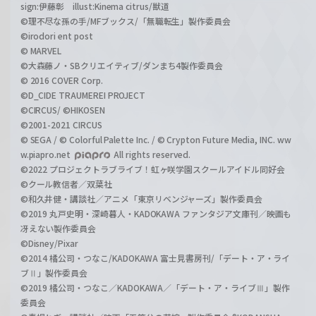
sign:伊藤彰 illust:Kinema citrus/獣道
©理不尽な孫の手/MFブックス/「無職転生」製作委員会
©irodori ent post
© MARVEL
©大森藤ノ・SBクリエイティブ/ダンまち4製作委員会
© 2016 COVER Corp.
©D_CIDE TRAUMEREI PROJECT
©CIRCUS/ ©HIKOSEN
©2001-2021 CIRCUS
© SEGA / © Colorful Palette Inc. / © Crypton Future Media, INC. ww
w.piapro.net
All rights reserved.
©2022 プロジェクトラブライブ！虹ヶ咲学園スクールアイドル同好会
©クール教信者／双葉社
©和久井健・講談社／アニメ「東京リベンジャーズ」製作委員会
©2019 丸戸史明・深崎暮人・KADOKAWA ファンタジア文庫刊／映画も
冴えない製作委員会
©Disney/Pixar
©2014 橘公司・つなこ/KADOKAWA 富士見書房刊/「デート・ア・ライ
ブⅡ」製作委員会
©2019 橘公司・つなこ／KADOKAWA／「デート・ア・ライブⅢ」製作
委員会