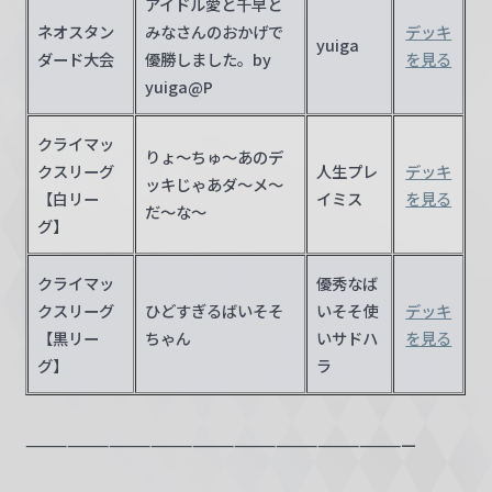
アイドル愛と千早と
w
ネオスタン
みなさんのおかげで
デッキ
yuiga
a
ダード大会
優勝しました。by
を見る
r
yuiga@P
z
クライマッ
りょ～ちゅ～あのデ
クスリーグ
人生プレ
デッキ
ッキじゃあダ～メ～
【白リー
イミス
を見る
だ～な～
グ】
クライマッ
優秀なば
クスリーグ
ひどすぎるばいそそ
いそそ使
デッキ
【黒リー
ちゃん
いサドハ
を見る
グ】
ラ
————————————————————————————