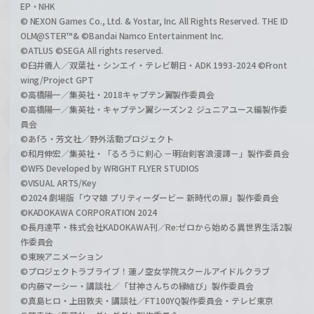
EP・NHK
© NEXON Games Co., Ltd. & Yostar, Inc. All Rights Reserved. THE ID
OLM@STER™& ©Bandai Namco Entertainment Inc.
©ATLUS ©SEGA All rights reserved.
©臼井儀人／双葉社・シンエイ・テレビ朝日・ADK 1993-2024 ©Front
wing/Project GPT
©高橋陽一／集英社・2018キャプテン翼製作委員会
©高橋陽一／集英社・キャプテン翼シーズン２ ジュニアユース編製作委
員会
©あfろ・芳文社／野外活動プロジェクト
©和月伸宏／集英社・「るろうに剣心 －明治剣客浪漫譚－」製作委員会
©WFS Developed by WRIGHT FLYER STUDIOS
©VISUAL ARTS/Key
©2024 劇場版「ウマ娘 プリティーダービー 新時代の扉」製作委員会
©KADOKAWA CORPORATION 2024
©長月達平・株式会社KADOKAWA刊／Re:ゼロから始める異世界生活2製
作委員会
©東映アニメーション
©プロジェクトラブライブ！蓮ノ空女学院スクールアイドルクラブ
©内藤マーシー・講談社／「甘神さんちの縁結び」製作委員会
©真島ヒロ・上田敦夫・講談社／FT100YQ製作委員会・テレビ東京