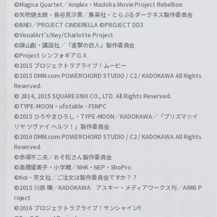
©Magica Quartet／Aniplex・Madoka Movie Project Rebellion
©矢吹健太朗・長谷見沙貴／集英社・とらぶるダークネス製作委員会
©BNEI／PROJECT CINDERELLA ©PROJECT DD3
©VisualArt's/Key/Charlotte Project
©諫山創・講談社／「進撃の巨人」製作委員会
©Project シンフォギアＧＸ
©2015 プロジェクトラブライブ！ムービー
©2015 DMM.com POWERCHORD STUDIO / C2 / KADOKAWA All Rights
Reserved.
© 2014, 2015 SQUARE ENIX CO., LTD. All Rights Reserved.
©TYPE-MOON・ufotable・FSNPC
©2015 ひろやまひろし・TYPE-MOON／KADOKAWA／「プリズマ☆イ
リヤ ツヴァイ ヘルツ！」製作委員会
©2016 DMM.com POWERCHORD STUDIO / C2 / KADOKAWA All Rights
Reserved.
©赤塚不二夫／おそ松さん製作委員会
©高橋留美子・小学館／NHK・NEP・ShoPro
©Koi・芳文社／ご注文は製作委員会ですか？？
©2015 川原 礫／KADOKAWA アスキー・メディアワークス刊／AWIB P
roject
©2016 プロジェクトラブライブ！サンシャイン!!