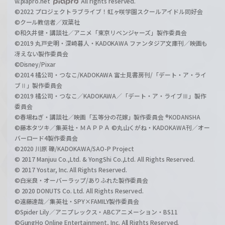
w.piapro.net
All rights reserved.
©2022 プロジェクトラブライブ！虹ヶ咲学園スクールアイドル同好会
©クール教信者／双葉社
©和久井健・講談社／アニメ「東京リベンジャーズ」製作委員会
©2019 丸戸史明・深崎暮人・KADOKAWA ファンタジア文庫刊／映画も
冴えない製作委員会
©Disney/Pixar
©2014 橘公司・つなこ/KADOKAWA 富士見書房刊/「デート・ア・ライ
ブⅡ」製作委員会
©2019 橘公司・つなこ／KADOKAWA／「デート・ア・ライブⅢ」製作
委員会
©春場ねぎ・講談社／映画「五等分の花嫁」製作委員会 ®KODANSHA
©藤本タツキ／集英社・ＭＡＰＰＡ ©丸山くがね・KADOKAWA刊／オー
バーロード4製作委員会
©2020 川原 礫/KADOKAWA/SAO-P Project
© 2017 Manjuu Co.,Ltd. & YongShi Co.,Ltd. All Rights Reserved.
© 2017 Yostar, Inc. All Rights Reserved.
©白米良・オーバーラップ/ありふれた製作委員会
© 2020 DONUTS Co. Ltd. All Rights Reserved.
©遠藤達哉／集英社・SPY×FAMILY製作委員会
©Spider Lily／アニプレックス・ABCアニメーション・BS11
©GungHo Online Entertainment, Inc. All Rights Reserved.