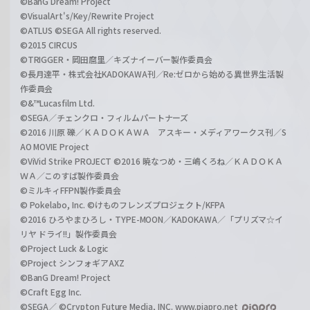
©BanG Dream! Project
©VisualArt's/Key/Rewrite Project
©ATLUS ©SEGA All rights reserved.
©2015 CIRCUS
©TRIGGER・岡田麿里／キズナイーバー製作委員会
©長月達平・株式会社KADOKAWA刊／Re:ゼロから始める異世界生活製
作委員会
©&™Lucasfilm Ltd.
©SEGA／チェンクロ・フィルムパートナーズ
©2016 川原 礫／ＫＡＤＯＫＡＷＡ アスキー・メディアワークス刊／S
AO MOVIE Project
©ViVid Strike PROJECT ©2016 暁なつめ・三嶋くろね／ＫＡＤＯＫＡ
ＷＡ／このすば製作委員会
©ミルキィFFPN製作委員会
© Pokelabo, Inc. ©けものフレンズプロジェクト/KFPA
©2016 ひろやまひろし・TYPE-MOON／KADOKAWA／「プリズマ☆イ
リヤ ドライ!!」製作委員会
©Project Luck & Logic
©Project シンフォギアAXZ
©BanG Dream! Project
©Craft Egg Inc.
©SEGA／ ©Crypton Future Media, INC. www.piapro.net