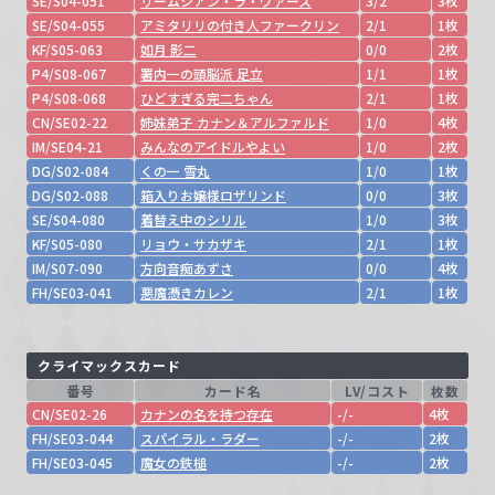
SE/S04-051
リームシアン・ラ・ヴァース
3/2
3枚
SE/S04-055
アミタリリの付き人ファークリン
2/1
1枚
KF/S05-063
如月 影二
0/0
2枚
P4/S08-067
署内一の頭脳派 足立
1/1
1枚
P4/S08-068
ひどすぎる完二ちゃん
2/1
1枚
CN/SE02-22
姉妹弟子 カナン＆アルファルド
1/0
4枚
IM/SE04-21
みんなのアイドルやよい
1/0
2枚
DG/S02-084
くの一 雪丸
1/0
1枚
DG/S02-088
箱入りお嬢様ロザリンド
0/0
3枚
SE/S04-080
着替え中のシリル
1/0
3枚
KF/S05-080
リョウ・サカザキ
2/1
1枚
IM/S07-090
方向音痴あずさ
0/0
4枚
FH/SE03-041
悪魔憑きカレン
2/1
1枚
クライマックスカード
番号
カード名
LV/コスト
枚数
CN/SE02-26
カナンの名を持つ存在
-/-
4枚
FH/SE03-044
スパイラル・ラダー
-/-
2枚
FH/SE03-045
魔女の鉄槌
-/-
2枚