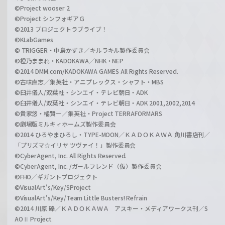
©Project wooser 2
©Project シンフォギアＧ
©2013 プロジェクトラブライブ！
©KLabGames
© TRIGGER・中島かずき／キルラキル製作委員会
©橙乃ままれ・KADOKAWA／NHK・NEP
©2014 DMM.com/KADOKAWA GAMES All Rights Reserved.
©古味直志／集英社・アニプレックス・シャフト・MBS
©臼井儀人/双葉社・シンエイ・テレビ朝日・ADK
©臼井儀人/双葉社・シンエイ・テレビ朝日・ADK 2001,2002,2014
©貴家悠・橘賢一／集英社・Project TERRAFORMARS
©劇場版ミルキィホームズ製作委員会
©2014 ひろやまひろし・TYPE-MOON／ＫＡＤＯＫＡＷＡ 角川書店刊／
「プリズマ☆イリヤ ツヴァイ！」製作委員会
©CyberAgent, Inc. All Rights Reserved.
©CyberAgent, Inc. /ガールフレンド（仮）製作委員会
©FHO／ギガントプロジェクト
©VisualArt's/Key/SProject
©VisualArt's/Key/Team Little Busters! Refrain
©2014 川原 礫／ＫＡＤＯＫＡＷＡ アスキー・メディアワークス刊／S
AOⅡ Project