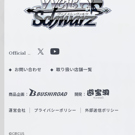
イ
ス
シ
ュ
ヴ
ァ
ル
Official
X
Y
ツ
o
｜
お問い合わせ
取り扱い店舗一覧
u
W
T
e
u
i
b
商品企画：
開発：
ß
e
S
O
運営会社
プライバシーポリシー
外部送信ポリシー
c
f
h
f
w
i
a
©CIRCUS