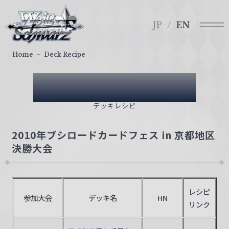
メ
ヴ
ニ
ァ
JP
EN
ュ
イ
ー
ス
Home
Deck Recipe
シ
ュ
Deck Recipe
ヴ
ァ
デッキレシピ
ル
ツ
2010年ブシロードカードフェス in 京都地区
｜
決勝大会
W
e
i
ß
レシピ
参加大会
デッキ名
HN
S
リンク
c
h