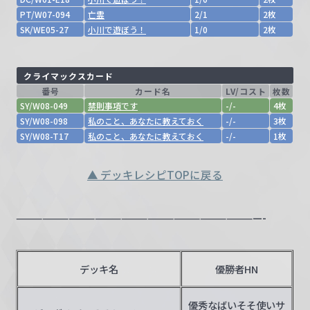
PT/W07-094
亡霊
2/1
2枚
SK/WE05-27
小川で遊ぼう！
1/0
2枚
クライマックスカード
番号
カード名
LV/コスト
枚数
SY/W08-049
禁則事項です
-/-
4枚
SY/W08-098
私のこと、あなたに教えておく
-/-
3枚
SY/W08-T17
私のこと、あなたに教えておく
-/-
1枚
▲ デッキレシピTOPに戻る
————————————————————————————-
デッキ名
優勝者HN
優秀なばいそそ使いサ