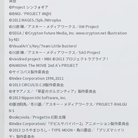
員会
©Project シンフォギア
©BNGI／PROJECT iM@S
©2012 MAGES./5pb./Nitroplus
©川原 礫／アスキー・メディアワークス／AW Project
©SEGA / ©Crypton Future Media, Inc. www.crypton.net Illustration
by KEI
©VisualArt's/Key/Team Little Busters!
©川原 礫／アスキー・メディアワークス／SAO Project
©vividred project・MBS ©2013 プロジェクトラブライブ！
©NANOHA The MOVIE 2nd A's PROJECT
©サイコパス製作委員会
©Index Corporation 1996,2011
©2013 CIRCUS/D.C.III製作委員会
©オケアノス／「翠星のガルガンティア」製作委員会
©2013 Nippon Ichi Software, Inc.
©鎌池和馬／冬川基／アスキー・メディアワークス／PROJECT-RAILGU
N S
©sole;viola／Progetto 幻影太陽
©Index Corporation/「デビルサバイバー2」アニメーション製作委員会
©2013 ひろやまひろし・TYPE-MOON・角川書店／「プリズマ☆イリ
ヤ」製作委員会