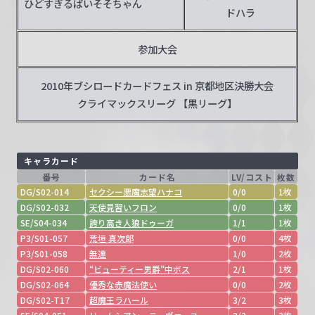
ひどすぎるばいそそちゃん
ドハラ
参加大会
2010年ブシロードカードフェス in 京都地区決勝大会
クライマックスリーグ 【黒リーグ】
キャラカード
番号
カード名
LV/コスト
枚数
DG/S02-014
セクシー悪魔志望ハナコ
0/0
1枚
DG/S02-032
天使見習いフロン
0/0
1枚
SE/S04-034
誇り高き人狼ドゥーガ
1/1
1枚
P3/S01-057
荒垣 真次郎
0/0
4枚
P3/S01-058
無達
1/0
2枚
DG/S02-060
“ビューティー男爵”中ボス
2/1
1枚
DG/S02-064
優秀な赤魔法使い
0/0
2枚
DG/S02-T17
超魔王ラハール
3/2
3枚