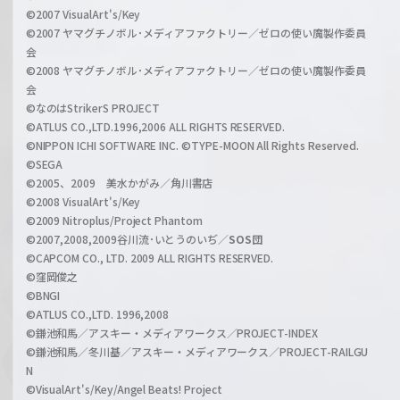
c
©2007 VisualArt's/Key
r
i
©2007 ヤマグチノボル･メディアファクトリー／ゼロの使い魔製作委員
z
会
a
©2008 ヤマグチノボル･メディアファクトリー／ゼロの使い魔製作委員
l
会
C
©なのはStrikerS PROJECT
h
©ATLUS CO.,LTD.1996,2006 ALL RIGHTS RESERVED.
a
©NIPPON ICHI SOFTWARE INC. ©TYPE-MOON All Rights Reserved.
n
©SEGA
©2005、2009 美水かがみ／角川書店
n
©2008 VisualArt's/Key
e
©2009 Nitroplus/Project Phantom
l
©2007,2008,2009谷川流･いとうのいぢ／
SOS団
©CAPCOM CO., LTD. 2009 ALL RIGHTS RESERVED.
©窪岡俊之
©BNGI
©ATLUS CO.,LTD. 1996,2008
©鎌池和馬／アスキー・メディアワークス／PROJECT-INDEX
©鎌池和馬／冬川基／アスキー・メディアワークス／PROJECT-RAILGU
N
©VisualArt's/Key/Angel Beats! Project