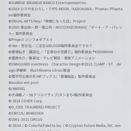
©SUNRISE ©BANDAI NAMCO Entertainment Inc.
©2019 ひろやまひろし・TYPE-MOON／KADOKAWA／Prisma☆Phanta
sm製作委員会
©VISUAL ARTS/Key/「神様になった日」Project
©2020 東出祐一郎・橘公司・NOCO/KADOKAWA/「デート・ア・バレッ
ト」製作委員会
©Project シンフォギアＸＶ
© Koi・芳文社／ご注文はBLOOM製作委員会ですか？
©春場ねぎ・講談社／「五等分の花嫁∬」製作委員会 ®KODANSHA
©葦原大介／集英社・テレビ朝日・東映アニメーション
©VANGUARD overDress Character Design ©2021 CLAMP・ST de
sign:伊藤彰 illust:Kinema citrus/獣道
©理不尽な孫の手/MFブックス/「無職転生」製作委員会
©irodori ent post
© MARVEL
©大森藤ノ・SBクリエイティブ/ダンまち4製作委員会
© 2016 COVER Corp.
©D_CIDE TRAUMEREI PROJECT
©CIRCUS/ ©HIKOSEN
©2001-2021 CIRCUS
© SEGA / © Colorful Palette Inc. / © Crypton Future Media, INC. ww