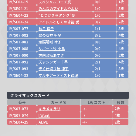
IM/SE04-15
スペシャルコーチ真
0/0
1枚
IM/SE04-21
みんなのアイドルやよい
1/0
3枚
IM/SE04-22
“とつげき豆タンク”愛
1/0
2枚
IM/SE04-24
アイドルとしての才能 愛
3/2
2枚
IM/S07-077
秋月 律子
1/1
3枚
IM/S07-082
歌の女神 千早
3/2
4枚
IM/S07-083
頭脳明晰 律子
0/0
2枚
IM/S07-088
サポート役 小鳥
0/0
4枚
IM/S07-090
方向音痴あずさ
0/0
2枚
IM/S07-092
天才シンガー千早
2/1
4枚
IM/S07-093
歩く仕切り屋 律子
2/1
3枚
IM/SE04-32
マルチアーティスト絵理
1/0
1枚
クライマックスカード
番号
カード名
LV/コスト
枚数
IM/S07-073
キラメキラリ
-/-
2枚
IM/S07-074
I Want
-/-
4枚
IM/SE04-25
ALIVE
-/-
2枚