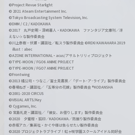
©Project Revue Starlight
© 2021 Ateam Entertainment Inc.
©Tokyo Broadcasting System Television, Inc.
©DMM / C2 / KADOKAWA
©2017 丸戸史明・深崎暮人・KADOKAWA ファンタジア文庫刊／冴
えない♭な製作委員会
©川上泰樹・伏瀬・講談社／転スラ製作委員会 ©REKI KAWAHARA 2019
illust：abec
©AZONE INTERNATIONAL・acus/アサルトリリィプロジェクト
©TYPE-MOON / FGO6 ANIME PROJECT
©TYPE-MOON / FGO7 ANIME PROJECT
©Frontwing
©2013 橘公司・つなこ／富士見書房／「デート･ア･ライブ」製作委員会
©春場ねぎ・講談社／「五等分の花嫁」製作委員会 ®KODANSHA
©2001-2020 CIRCUS
©VISUAL ARTS/Key
© Cygames, Inc.
© 宮島礼吏・講談社／「彼女、お借りします」製作委員会
©2020 夕蜜柑・狐印／KADOKAWA／防振り製作委員会
©赤坂アカ／集英社・かぐや様は告らせたい製作委員会
©2020 プロジェクトラブライブ！虹ヶ咲学園スクールアイドル同好会