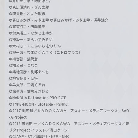
©井中だちま・飯田ぽち。
©恵比須清司・ぎん太郎
©鏡貴也・とよた瑣織
©春日みかげ・みやま零 ©春日みかげ・みやま零・深井涼介
©賀東招二・四季童子
©賀東招二・なかじまゆか
©神坂一・あらいずみるい
©木村心一・こぶいち むりりん
©榊一郎・なまにくＡＴＫ（ニトロプラス）
©細音啓・猫鍋蒼
©橘公司・つなこ
©築地俊彦・駒都え～じ
©柳実冬貴・切符
©羊太郎・三嶋くろね
©諸星悠・甘味みきひろ
©NANOHA Detonation PROJECT
©TYPE-MOON・ufotable・FSNPC
©2017 川原 礫／ＫＡＤＯＫＡＷＡ アスキー・メディアワークス／SAO
-A Project
©2018 鴨志田 一／ＫＡＤＯＫＡＷＡ アスキー・メディアワークス／青
ブタ Project イラスト／溝口ケージ
©CLAMP・ST／講談社・NEP・NHK