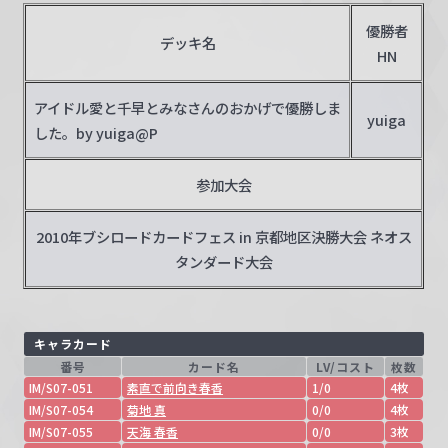
優勝者
デッキ名
HN
アイドル愛と千早とみなさんのおかげで優勝しま
yuiga
した。by yuiga@P
参加大会
2010年ブシロードカードフェス in 京都地区決勝大会 ネオス
タンダード大会
キャラカード
番号
カード名
LV/コスト
枚数
IM/S07-051
素直で前向き春香
1/0
4枚
IM/S07-054
菊地 真
0/0
4枚
IM/S07-055
天海 春香
0/0
3枚