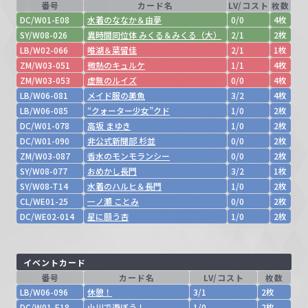
番号
カード名
LV/コスト
枚数
DC/W01-E08
水着のななか＆由夢
0/0
4枚
SY/W08-026
異時間同位体 みくる＆みくる（大）
2/1
2枚
LB/W02-066
唯湖＆葉留佳
2/1
1枚
ZM/W03-051
微熱のキュルケ
1/1
4枚
ZM/W03-053
虚無のルイズ
0/0
4枚
LB/W06-081
メイド服の美魚
3/2
4枚
LB/W06-085
“クォーター少女”クド
1/0
2枚
DC/W01-078
高坂 まゆき
1/0
2枚
DC/W01-090
非公式新聞部 杉並
0/0
2枚
ZM/W03-087
香水のモンモランシー
0/0
2枚
SY/W08-077
おめかし長門
3/2
1枚
SY/W08-T14
水着のハルヒ＆長門
1/0
2枚
CL/WE01-25
一ノ瀬 ことみ
0/0
2枚
DC/WE02-014
星に願う杏
1/0
2枚
イベントカード
番号
カード名
LV/コスト
枚数
LB/W06-096
休憩！
3/1
2枚
DC/W01-E18
小川で遊ぼう！
1/0
2枚