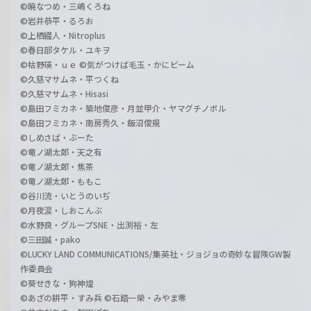
©暁なつめ・三嶋くろね
©岩井恭平・るろお
©上栖綴人・Nitroplus
©春日部タケル・ユキヲ
©枯野瑛・ｕｅ ©気がつけば毛玉・かにビーム
©久慈マサムネ・平つくね
©久慈マサムネ・Hisasi
©島田フミカネ・築地俊彦・月並甲介・ヤマグチノボル
©島田フミカネ・南房秀久・飯沼俊規
©しめさば・ぶーた
©竜ノ湖太郎・天之有
©竜ノ湖太郎・焦茶
©竜ノ湖太郎・ももこ
©谷川流・いとうのいぢ
©月夜涙・しおこんぶ
©水野良・グループSNE・出渕裕・左
©三田誠・pako
©LUCKY LAND COMMUNICATIONS/集英社・ジョジョの奇妙な冒険GW製
作委員会
©葵せきな・狗神煌
©あざの耕平・すみ兵 ©石踏一榮・みやま零