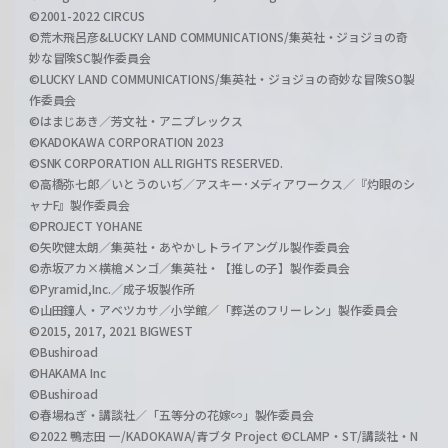
©2001-2022 CIRCUS
©荒木飛呂彦&LUCKY LAND COMMUNICATIONS/集英社・ジョジョの奇
妙な冒険SC製作委員会
©LUCKY LAND COMMUNICATIONS/集英社・ジョジョの奇妙な冒険SO製
作委員会
©はまじあき／芳文社・アニプレックス
©KADOKAWA CORPORATION 2023
©SNK CORPORATION ALL RIGHTS RESERVED.
©高橋弥七郎／いとうのいぢ／アスキー･メディアワークス／『灼眼のシ
ャナF』製作委員会
©PROJECT YOHANE
©矢吹健太朗／集英社・あやかしトライアングル製作委員会
©赤坂アカ×横槍メンゴ／集英社・【推しの子】製作委員会
©Pyramid,Inc.／成子坂製作所
©山田鐘人・アベツカサ／小学館／「葬送のフリーレン」製作委員会
©2015, 2017, 2021 BIGWEST
©Bushiroad
©HAKAMA Inc
©Bushiroad
©春場ねぎ・講談社／「五等分の花嫁∽」製作委員会
©2022 鴨志田 一/KADOKAWA/青ブタ Project ©CLAMP・ST/講談社・N