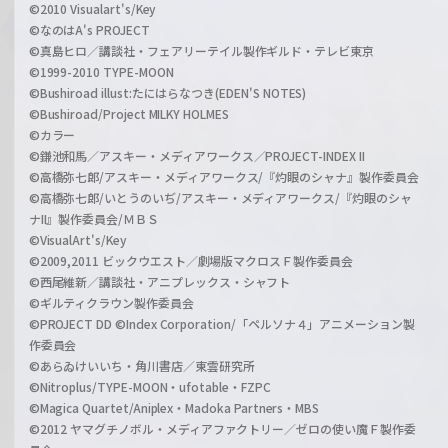
©2010 Visualart's/Key
©なのはA's PROJECT
©真島ヒロ／講談社・フェアリーテイル製作ギルド・テレビ東京
©1999-2010 TYPE-MOON
©Bushiroad illust:たにはらなつき(EDEN'S NOTES)
©Bushiroad/Project MILKY HOLMES
©カラー
©鎌池和馬／アスキー・メディアワークス／PROJECT-INDEX II
©高橋弥七郎/アスキー・メディアワークス/『灼眼のシャナ』製作委員会
©高橋弥七郎/いとうのいぢ/アスキー・メディアワークス/『灼眼のシャ
ナII』製作委員会/ＭＢＳ
©VisualArt's/Key
©2009,2011 ビックウエスト／劇場版マクロスＦ製作委員会
©西尾維新／講談社・アニプレックス・シャフト
©ギルティクラウン製作委員会
©PROJECT DD ©Index Corporation/「ペルソナ４」アニメーション製
作委員会
©あらゐけいいち・角川書店／東雲研究所
©Nitroplus/TYPE-MOON・ufotable・FZPC
©Magica Quartet/Aniplex・Madoka Partners・MBS
©2012 ヤマグチノボル・メディアファクトリー／ゼロの使い魔Ｆ製作委