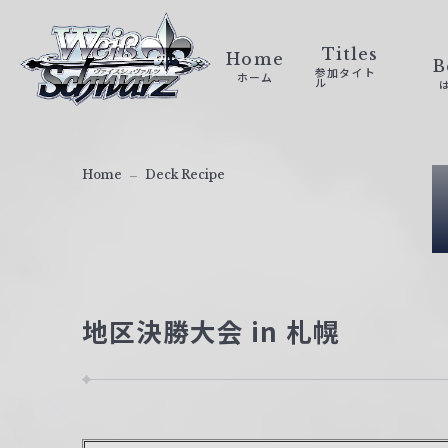
ヴ
ァ
Titles
Home
B
参加タイト
ホーム
イ
ル
ス
シ
ュ
Home
Deck Recipe
ヴ
ァ
ル
ツ
｜
地区決勝大会 in 札幌
W
e
i
ß
S