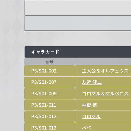
キャラカード
番号
P3/S01-002
主人公＆オルフェウス
P3/S01-007
友近 健二
P3/S01-009
コロマル＆ケルベロス
P3/S01-011
神郷 慎
P3/S01-012
コロマル
P3/S01-013
ベベ