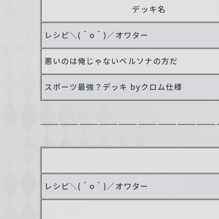
デッキ名
c
h
レシピ＼(＾o＾)／オワター
w
a
悪いのは俺じゃないペルソナの方だ
r
z
スポーツ最強？デッキ byクロム仕様
———————————————————————————
レシピ＼(＾o＾)／オワター