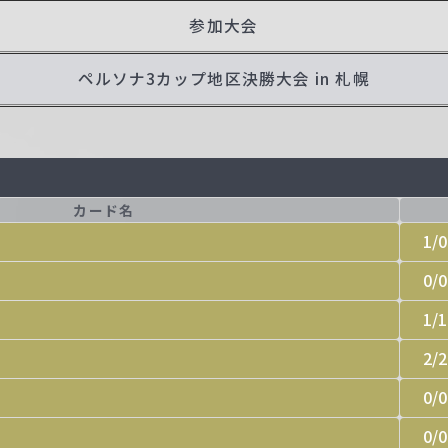
参加大会
ペルソナ3カップ地区決勝大会 in 札幌
カード名
1/0
0/0
1/1
2/2
0/0
0/0