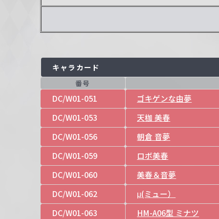
キャラカード
番号
DC/W01-051
ゴキゲンな由夢
DC/W01-053
天枷 美春
DC/W01-056
朝倉 音夢
DC/W01-059
ロボ美春
DC/W01-060
美春＆音夢
DC/W01-062
μ(ミュー）
DC/W01-063
HM-A06型 ミナツ