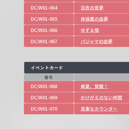
DC/W01-064
浴衣の音夢
DC/W01-065
体操着の由夢
DC/W01-066
ゆず＆慎
DC/W01-067
パジャマの由夢
イベントカード
番号
DC/W01-068
美夏、覚醒！
DC/W01-069
かけがえのない仲間
DC/W01-070
見事なカウンター