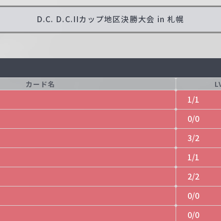
D.C. D.C.IIカップ地区決勝大会 in 札幌
カード名
L
1/1
0/0
3/2
1/1
2/2
0/0
0/0