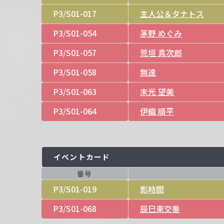
P3/S01-017
主人公＆タナトス
P3/S01-054
茅野 めぐみ
P3/S01-057
荒垣 真次郎
P3/S01-058
無達
P3/S01-063
末光 望美
P3/S01-064
伊織 順平
イベントカード
番号
P3/S01-019
影時間
P3/S01-068
辰巳東交番