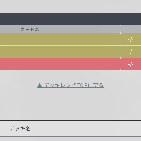
カード名
-/-
-/-
-/-
▲ デッキレシピTOPに戻る
—-
デッキ名