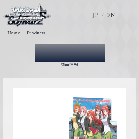
メ
ヴ
ニ
ァ
JP
EN
ュ
イ
ー
ス
Home
Products
シ
ュ
Products
ヴ
ァ
商品情報
ル
ツ
｜
W
e
i
ß
S
c
h