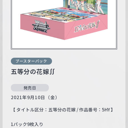
w
a
r
z
ブースターパック
五等分の花嫁∬
発売日
2021年9月10日（金）
【 タイトル区分：五等分の花嫁 / 作品番号：5HY 】
1パック9枚入り