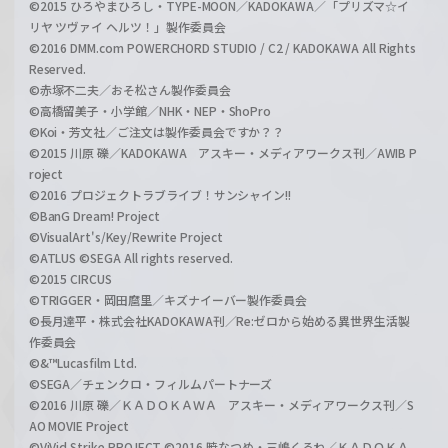
©2015 ひろやまひろし・TYPE-MOON／KADOKAWA／「プリズマ☆イ
リヤ ツヴァイ ヘルツ！」製作委員会
©2016 DMM.com POWERCHORD STUDIO / C2 / KADOKAWA All Rights
Reserved.
©赤塚不二夫／おそ松さん製作委員会
©高橋留美子・小学館／NHK・NEP・ShoPro
©Koi・芳文社／ご注文は製作委員会ですか？？
©2015 川原 礫／KADOKAWA アスキー・メディアワークス刊／AWIB P
roject
©2016 プロジェクトラブライブ！サンシャイン!!
©BanG Dream! Project
©VisualArt's/Key/Rewrite Project
©ATLUS ©SEGA All rights reserved.
©2015 CIRCUS
©TRIGGER・岡田麿里／キズナイーバー製作委員会
©長月達平・株式会社KADOKAWA刊／Re:ゼロから始める異世界生活製
作委員会
©&™Lucasfilm Ltd.
©SEGA／チェンクロ・フィルムパートナーズ
©2016 川原 礫／ＫＡＤＯＫＡＷＡ アスキー・メディアワークス刊／S
AO MOVIE Project
©ViVid Strike PROJECT ©2016 暁なつめ・三嶋くろね／ＫＡＤＯＫＡ