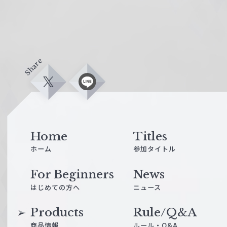
Share
X
L
i
n
e
Home
Titles
ホーム
参加タイトル
For Beginners
News
はじめての方へ
ニュース
Products
Rule/Q&A
商品情報
ルール・Q&A