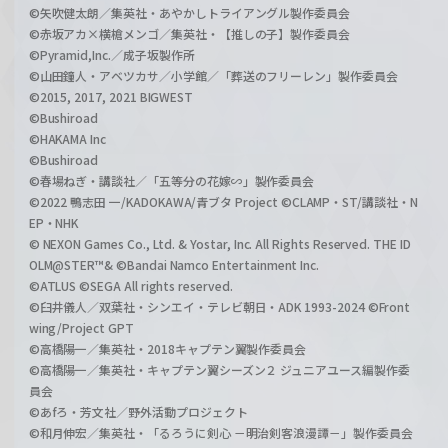
©矢吹健太朗／集英社・あやかしトライアングル製作委員会
©赤坂アカ×横槍メンゴ／集英社・【推しの子】製作委員会
©Pyramid,Inc.／成子坂製作所
©山田鐘人・アベツカサ／小学館／「葬送のフリーレン」製作委員会
©2015, 2017, 2021 BIGWEST
©Bushiroad
©HAKAMA Inc
©Bushiroad
©春場ねぎ・講談社／「五等分の花嫁∽」製作委員会
©2022 鴨志田 一/KADOKAWA/青ブタ Project ©CLAMP・ST/講談社・N
EP・NHK
© NEXON Games Co., Ltd. & Yostar, Inc. All Rights Reserved. THE ID
OLM@STER™& ©Bandai Namco Entertainment Inc.
©ATLUS ©SEGA All rights reserved.
©臼井儀人／双葉社・シンエイ・テレビ朝日・ADK 1993-2024 ©Front
wing/Project GPT
©高橋陽一／集英社・2018キャプテン翼製作委員会
©高橋陽一／集英社・キャプテン翼シーズン２ ジュニアユース編製作委
員会
©あfろ・芳文社／野外活動プロジェクト
©和月伸宏／集英社・「るろうに剣心 －明治剣客浪漫譚－」製作委員会