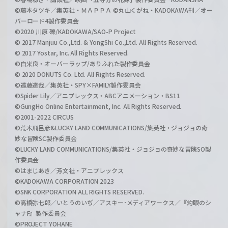
©藤本タツキ／集英社・ＭＡＰＰＡ ©丸山くがね・KADOKAWA刊／オー
バーロード4製作委員会
©2020 川原 礫/KADOKAWA/SAO-P Project
© 2017 Manjuu Co.,Ltd. & YongShi Co.,Ltd. All Rights Reserved.
© 2017 Yostar, Inc. All Rights Reserved.
©白米良・オーバーラップ/ありふれた製作委員会
© 2020 DONUTS Co. Ltd. All Rights Reserved.
©遠藤達哉／集英社・SPY×FAMILY製作委員会
©Spider Lily／アニプレックス・ABCアニメーション・BS11
©GungHo Online Entertainment, Inc. All Rights Reserved.
©2001-2022 CIRCUS
©荒木飛呂彦&LUCKY LAND COMMUNICATIONS/集英社・ジョジョの奇
妙な冒険SC製作委員会
©LUCKY LAND COMMUNICATIONS/集英社・ジョジョの奇妙な冒険SO製
作委員会
©はまじあき／芳文社・アニプレックス
©KADOKAWA CORPORATION 2023
©SNK CORPORATION ALL RIGHTS RESERVED.
©高橋弥七郎／いとうのいぢ／アスキー･メディアワークス／『灼眼のシ
ャナF』製作委員会
©PROJECT YOHANE