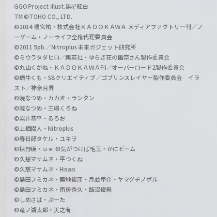
GGO Project illust.黒星紅白
TM ©TOHO CO., LTD.
©2014 榎宮祐・株式会社ＫＡＤＯＫＡＷＡ メディアファクトリー刊／ノ
ーゲーム・ノーライフ全権代理委員会
©2011 5pb.／Nitroplus 未来ガジェット研究所
©ミウラタダヒロ／集英社・ゆらぎ荘の幽奈さん製作委員会
©丸山くがね・ＫＡＤＯＫＡＷＡ刊／オーバーロード2製作委員会
©蝸牛くも・SBクリエイティブ／ゴブリンスレイヤー製作委員会 イラ
スト／神奈月昇
©暁なつめ・カカオ・ランタン
©暁なつめ・三嶋くろね
©岩井恭平・るろお
©上栖綴人・Nitroplus
©春日部タケル・ユキヲ
©枯野瑛・ｕｅ ©気がつけば毛玉・かにビーム
©久慈マサムネ・平つくね
©久慈マサムネ・Hisasi
©島田フミカネ・築地俊彦・月並甲介・ヤマグチノボル
©島田フミカネ・南房秀久・飯沼俊規
©しめさば・ぶーた
©竜ノ湖太郎・天之有