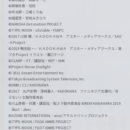
©柳実冬貴・切符
©羊太郎・三嶋くろね
©諸星悠・甘味みきひろ
©NANOHA Detonation PROJECT
©TYPE-MOON・ufotable・FSNPC
©2017 川原 礫／ＫＡＤＯＫＡＷＡ アスキー・メディアワークス／SAO
-A Project
©2018 鴨志田 一／ＫＡＤＯＫＡＷＡ アスキー・メディアワークス／青
ブタ Project イラスト／溝口ケージ
©CLAMP・ST／講談社・NEP・NHK
©Project Revue Starlight
© 2021 Ateam Entertainment Inc.
©Tokyo Broadcasting System Television, Inc.
©DMM / C2 / KADOKAWA
©2017 丸戸史明・深崎暮人・KADOKAWA ファンタジア文庫刊／冴
えない♭な製作委員会
©川上泰樹・伏瀬・講談社／転スラ製作委員会 ©REKI KAWAHARA 2019
illust：abec
©AZONE INTERNATIONAL・acus/アサルトリリィプロジェクト
©TYPE-MOON / FGO6 ANIME PROJECT
©TYPE-MOON / FGO7 ANIME PROJECT