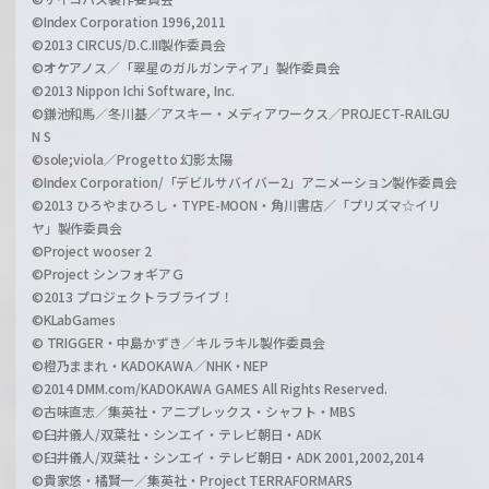
©Index Corporation 1996,2011
©2013 CIRCUS/D.C.III製作委員会
©オケアノス／「翠星のガルガンティア」製作委員会
©2013 Nippon Ichi Software, Inc.
©鎌池和馬／冬川基／アスキー・メディアワークス／PROJECT-RAILGU
N S
©sole;viola／Progetto 幻影太陽
©Index Corporation/「デビルサバイバー2」アニメーション製作委員会
©2013 ひろやまひろし・TYPE-MOON・角川書店／「プリズマ☆イリ
ヤ」製作委員会
©Project wooser 2
©Project シンフォギアＧ
©2013 プロジェクトラブライブ！
©KLabGames
© TRIGGER・中島かずき／キルラキル製作委員会
©橙乃ままれ・KADOKAWA／NHK・NEP
©2014 DMM.com/KADOKAWA GAMES All Rights Reserved.
©古味直志／集英社・アニプレックス・シャフト・MBS
©臼井儀人/双葉社・シンエイ・テレビ朝日・ADK
©臼井儀人/双葉社・シンエイ・テレビ朝日・ADK 2001,2002,2014
©貴家悠・橘賢一／集英社・Project TERRAFORMARS