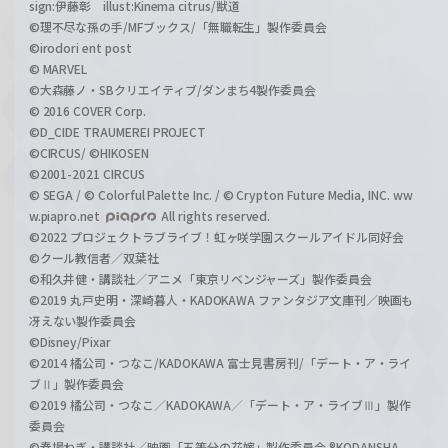
sign:伊藤彰 illust:Kinema citrus/獣道
©理不尽な孫の手/MFブックス/「無職転生」製作委員会
©irodori ent post
© MARVEL
©大森藤ノ・SBクリエイティブ/ダンまち4製作委員会
© 2016 COVER Corp.
©D_CIDE TRAUMEREI PROJECT
©CIRCUS/ ©HIKOSEN
©2001-2021 CIRCUS
© SEGA / © Colorful Palette Inc. / © Crypton Future Media, INC. ww
w.piapro.net
All rights reserved.
©2022 プロジェクトラブライブ！虹ヶ咲学園スクールアイドル同好会
©クール教信者／双葉社
©和久井健・講談社／アニメ「東京リベンジャーズ」製作委員会
©2019 丸戸史明・深崎暮人・KADOKAWA ファンタジア文庫刊／映画も
冴えない製作委員会
©Disney/Pixar
©2014 橘公司・つなこ/KADOKAWA 富士見書房刊/「デート・ア・ライ
ブⅡ」製作委員会
©2019 橘公司・つなこ／KADOKAWA／「デート・ア・ライブⅢ」製作
委員会
©春場ねぎ・講談社／映画「五等分の花嫁」製作委員会 ®KODANSHA