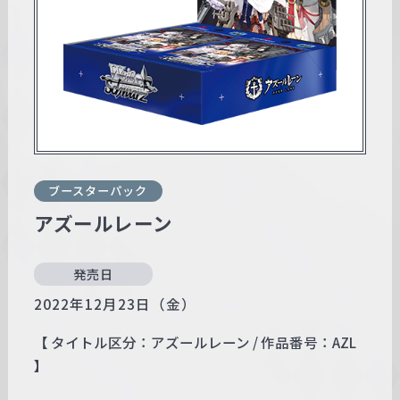
w
a
r
z
ブースターパック
アズールレーン
発売日
2022年12月23日（金）
【 タイトル区分：アズールレーン / 作品番号：AZL
】