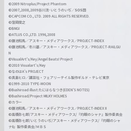
e
©2009 Nitroplus/Project Phantom
l
©2007,2008,2009谷川流･いとうのいぢ／
SOS団
©CAPCOM CO., LTD. 2009 ALL RIGHTS RESERVED.
©窪岡俊之
©BNGI
©ATLUS CO.,LTD. 1996,2008
©鎌池和馬／アスキー・メディアワークス／PROJECT-INDEX
©鎌池和馬／冬川基／アスキー・メディアワークス／PROJECT-RAILGU
N
©VisualArt's/Key/Angel Beats! Project
©2010 Visualart's/Key
©なのはA's PROJECT
©真島ヒロ／講談社・フェアリーテイル製作ギルド・テレビ東京
©1999-2010 TYPE-MOON
©Bushiroad illust:たにはらなつき(EDEN'S NOTES)
©Bushiroad/Project MILKY HOLMES
©カラー
©鎌池和馬／アスキー・メディアワークス／PROJECT-INDEX II
©高橋弥七郎/アスキー・メディアワークス/『灼眼のシャナ』製作委員会
©高橋弥七郎/いとうのいぢ/アスキー・メディアワークス/『灼眼のシャ
ナII』製作委員会/ＭＢＳ