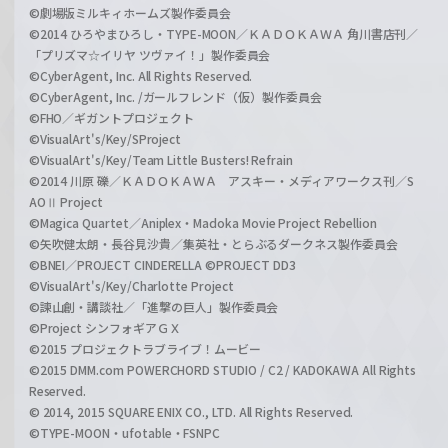
©劇場版ミルキィホームズ製作委員会
©2014 ひろやまひろし・TYPE-MOON／ＫＡＤＯＫＡＷＡ 角川書店刊／
「プリズマ☆イリヤ ツヴァイ！」製作委員会
©CyberAgent, Inc. All Rights Reserved.
©CyberAgent, Inc. /ガールフレンド（仮）製作委員会
©FHO／ギガントプロジェクト
©VisualArt's/Key/SProject
©VisualArt's/Key/Team Little Busters! Refrain
©2014 川原 礫／ＫＡＤＯＫＡＷＡ アスキー・メディアワークス刊／S
AOⅡ Project
©Magica Quartet／Aniplex・Madoka Movie Project Rebellion
©矢吹健太朗・長谷見沙貴／集英社・とらぶるダークネス製作委員会
©BNEI／PROJECT CINDERELLA ©PROJECT DD3
©VisualArt's/Key/Charlotte Project
©諫山創・講談社／「進撃の巨人」製作委員会
©Project シンフォギアＧＸ
©2015 プロジェクトラブライブ！ムービー
©2015 DMM.com POWERCHORD STUDIO / C2 / KADOKAWA All Rights
Reserved.
© 2014, 2015 SQUARE ENIX CO., LTD. All Rights Reserved.
©TYPE-MOON・ufotable・FSNPC