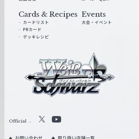
Cards & Recipes
Events
カードリスト
大会・イベント
PRカード
デッキレシピ
ヴ
ァ
イ
ス
シ
ュ
ヴ
ァ
ル
Official
X
Y
ツ
o
｜
お問い合わせ
取り扱い店舗一覧
u