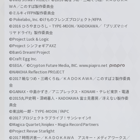
ＷＡ／このすば製作委員会
©ミルキィFFPN製作委員会
© Pokelabo, Inc. ©けものフレンズプロジェクト/KFPA
©2016 ひろやまひろし・TYPE-MOON／KADOKAWA／「プリズマ☆イ
リヤ ドライ!!」製作委員会
©Project Luck & Logic
©Project シンフォギアAXZ
©BanG Dream! Project
©Craft Egg Inc.
©SEGA／ ©Crypton Future Media, INC. www.piapro.net
©NANOHA Reflection PROJECT
©2017 暁なつめ・三嶋くろね／ＫＡＤＯＫＡＷＡ／このすば２製作委員
会
©GAINAX・中島かずき／アニプレックス・KONAMI・テレビ東京・電通
©2015丸戸史明・深崎暮人・KADOKAWA 富士見書房／冴えない製作委
員会
©東出祐一郎・TYPE-MOON / FAPC
©2017 プロジェクトラブライブ！サンシャイン!!
©Magica Quartet/Aniplex・Magia Record Partners
©Project Revue Starlight
©2017 時雨沢恵一／ＫＡＤＯＫＡＷＡ アスキー・メディアワークス／