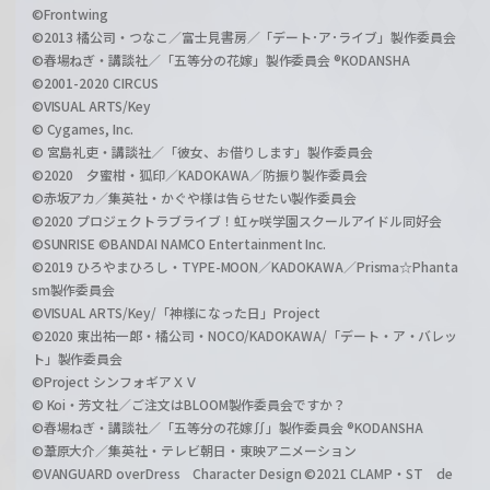
©Frontwing
©2013 橘公司・つなこ／富士見書房／「デート･ア･ライブ」製作委員会
©春場ねぎ・講談社／「五等分の花嫁」製作委員会 ®KODANSHA
©2001-2020 CIRCUS
©VISUAL ARTS/Key
© Cygames, Inc.
© 宮島礼吏・講談社／「彼女、お借りします」製作委員会
©2020 夕蜜柑・狐印／KADOKAWA／防振り製作委員会
©赤坂アカ／集英社・かぐや様は告らせたい製作委員会
©2020 プロジェクトラブライブ！虹ヶ咲学園スクールアイドル同好会
©SUNRISE ©BANDAI NAMCO Entertainment Inc.
©2019 ひろやまひろし・TYPE-MOON／KADOKAWA／Prisma☆Phanta
sm製作委員会
©VISUAL ARTS/Key/「神様になった日」Project
©2020 東出祐一郎・橘公司・NOCO/KADOKAWA/「デート・ア・バレッ
ト」製作委員会
©Project シンフォギアＸＶ
© Koi・芳文社／ご注文はBLOOM製作委員会ですか？
©春場ねぎ・講談社／「五等分の花嫁∬」製作委員会 ®KODANSHA
©葦原大介／集英社・テレビ朝日・東映アニメーション
©VANGUARD overDress Character Design ©2021 CLAMP・ST de