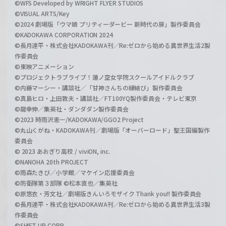
©WFS Developed by WRIGHT FLYER STUDIOS
©VISUAL ARTS/Key
©2024 劇場版「ウマ娘 プリティーダービー 新時代の扉」製作委員会
©KADOKAWA CORPORATION 2024
©長月達平・株式会社KADOKAWA刊／Re:ゼロから始める異世界生活2製
作委員会
©東映アニメーション
©プロジェクトラブライブ！蓮ノ空女学院スクールアイドルクラブ
©内藤マーシー・講談社／「甘神さんちの縁結び」製作委員会
©真島ヒロ・上田敦夫・講談社／FT100YQ製作委員会・テレビ東京
©龍幸伸／集英社・ダンダダン製作委員会
©2023 時雨沢恵一/KADOKAWA/GGO2 Project
©丸山くがね・KADOKAWA刊／劇場版「オーバーロード」聖王国編製作
委員会
© 2023 あおぎり高校 / viviON, inc.
©NANOHA 20th PROJECT
©雨森たきび／小学館／マケイン応援委員会
©防衛隊第３部隊 ©松本直也／集英社
©原悠衣・芳文社／劇場版きんいろモザイク Thank you!! 製作委員会
©長月達平・株式会社KADOKAWA刊／Re:ゼロから始める異世界生活3製
作委員会
©SHIFT UP CORP.