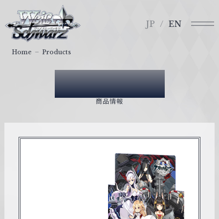
メ
ヴ
ニ
ァ
JP
EN
ュ
イ
ー
ス
Home
Products
シ
ュ
Products
ヴ
ァ
商品情報
ル
ツ
｜
W
e
i
ß
S
c
h