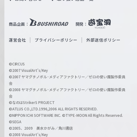
W
T
e
u
i
b
商品企画：
開発：
ß
e
S
O
運営会社
プライバシーポリシー
外部送信ポリシー
c
f
h
f
w
i
a
©CIRCUS
c
©2007 VisualArt's/Key
r
i
©2007 ヤマグチノボル･メディアファクトリー／ゼロの使い魔製作委員
z
会
a
©2008 ヤマグチノボル･メディアファクトリー／ゼロの使い魔製作委員
l
会
C
©なのはStrikerS PROJECT
h
©ATLUS CO.,LTD.1996,2006 ALL RIGHTS RESERVED.
a
©NIPPON ICHI SOFTWARE INC. ©TYPE-MOON All Rights Reserved.
n
©SEGA
©2005、2009 美水かがみ／角川書店
n
©2008 VisualArt's/Key