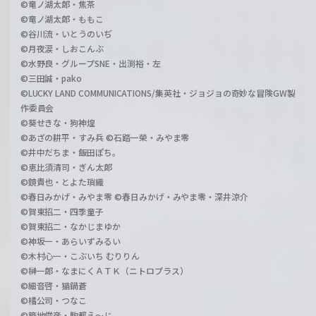
©竜ノ湖太郎・焦茶
©竜ノ湖太郎・ももこ
©谷川流・いとうのいぢ
©月夜涙・しおこんぶ
©水野良・グループSNE・出渕裕・左
©三田誠・pako
©LUCKY LAND COMMUNICATIONS/集英社・ジョジョの奇妙な冒険GW製
作委員会
©葵せきな・狗神煌
©あざの耕平・すみ兵 ©石踏一榮・みやま零
©井中だちま・飯田ぽち。
©恵比須清司・ぎん太郎
©鏡貴也・とよた瑣織
©春日みかげ・みやま零 ©春日みかげ・みやま零・深井涼介
©賀東招二・四季童子
©賀東招二・なかじまゆか
©神坂一・あらいずみるい
©木村心一・こぶいち むりりん
©榊一郎・なまにくＡＴＫ（ニトロプラス）
©細音啓・猫鍋蒼
©橘公司・つなこ
©築地俊彦・駒都え～じ