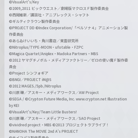
©VisualArt's/Key
©2009,2011 ビックウエスト／劇場版マクロスＦ製作委員会
©西尾維新／講談社・アニプレックス・シャフト
©ギルティクラウン製作委員会
©PROJECT DD ©Index Corporation/「ペルソナ４」アニメーション製
作委員会
©あらゐけいいち・角川書店／東雲研究所
©Nitroplus/TYPE-MOON・ufotable・FZPC
©Magica Quartet/Aniplex・Madoka Partners・MBS
©2012 ヤマグチノボル・メディアファクトリー／ゼロの使い魔Ｆ製作委
員会
©Project シンフォギア
©BNGI／PROJECT iM@S
©2012 MAGES./5pb./Nitroplus
©川原 礫／アスキー・メディアワークス／AW Project
©SEGA / ©Crypton Future Media, Inc. www.crypton.net Illustration
by KEI
©VisualArt's/Key/Team Little Busters!
©川原 礫／アスキー・メディアワークス／SAO Project
©vividred project・MBS ©2013 プロジェクトラブライブ！
©NANOHA The MOVIE 2nd A's PROJECT
©サイコパス製作委員会