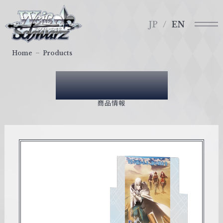
メ
ヴ
ニ
ァ
JP
EN
ュ
イ
ー
ス
Home
Products
シ
ュ
Products
ヴ
ァ
商品情報
ル
ツ
｜
W
e
i
ß
S
c
h