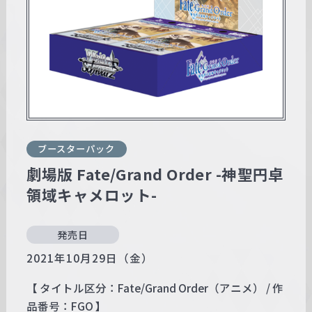
w
a
r
z
ブースターパック
劇場版 Fate/Grand Order -神聖円卓
領域キャメロット-
発売日
2021年10月29日（金）
【 タイトル区分：Fate/Grand Order（アニメ） / 作
品番号：FGO 】