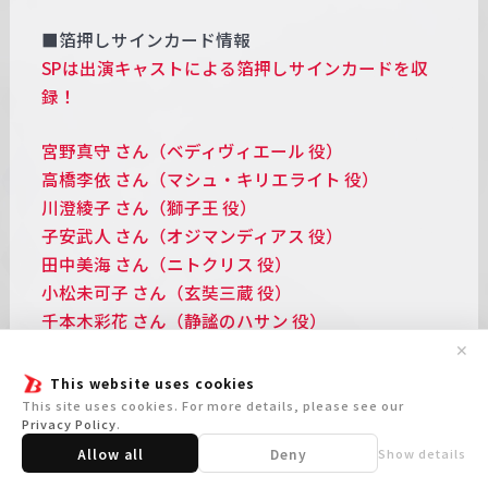
■箔押しサインカード情報
SPは出演キャストによる箔押しサインカードを収
録！
宮野真守 さん（ベディヴィエール 役）
高橋李依 さん（マシュ・キリエライト 役）
川澄綾子 さん（獅子王 役）
子安武人 さん（オジマンディアス 役）
田中美海 さん（ニトクリス 役）
小松未可子 さん（玄奘三蔵 役）
千本木彩花 さん（静謐のハサン 役）
✕
■ボックス特典
This website uses cookies
ボックス封入PRカード全4種のうち、
This site uses cookies. For more details, please see our
Privacy Policy
.
1枚をボックス内にランダム封入！
Allow all
Deny
Show details
※再版分への封入予定はございません。