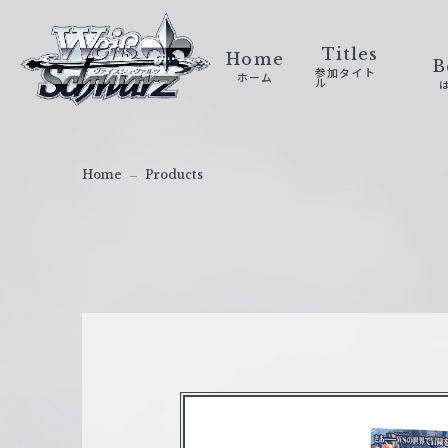
ヴ
ァ
Titles
Home
B
参加タイト
ホーム
イ
ル
ス
シ
ュ
Home
Products
ヴ
ァ
ル
ツ
｜
W
e
i
ß
S