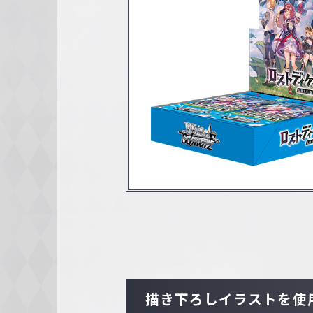
c
h
w
a
r
z
描き下ろしイラストを使