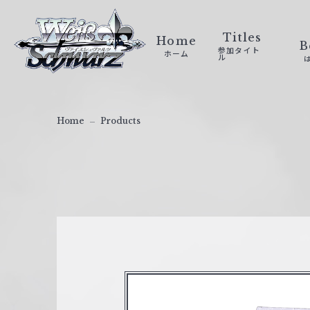
ヴ
ァ
Titles
Home
B
参加タイト
ホーム
イ
ル
ス
シ
ュ
Home
Products
ヴ
ァ
ル
ツ
｜
W
e
i
ß
S