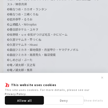
スト／神奈月昇
©暁なつめ・カカオ・ランタン
©暁なつめ・三嶋くろね
©岩井恭平・るろお
©上栖綴人・Nitroplus
©春日部タケル・ユキヲ
©枯野瑛・ｕｅ ©気がつけば毛玉・かにビーム
©久慈マサムネ・平つくね
©久慈マサムネ・Hisasi
©島田フミカネ・築地俊彦・月並甲介・ヤマグチノボル
©島田フミカネ・南房秀久・飯沼俊規
©しめさば・ぶーた
©竜ノ湖太郎・天之有
©竜ノ湖太郎・焦茶
©竜ノ湖太郎・ももこ
✕
©谷川流・いとうのいぢ
This website uses cookies
©月夜涙・しおこんぶ
This site uses cookies. For more details, please see our
©水野良・グループSNE・出渕裕・左
Privacy Policy
.
©三田誠・pako
©LUCKY LAND COMMUNICATIONS/集英社・ジョジョの奇妙な冒険GW製
Allow all
Deny
Show details
作委員会