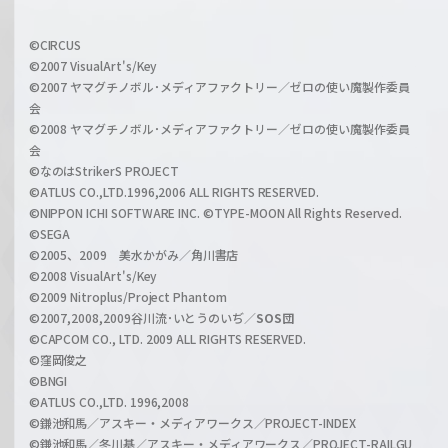
f
w
i
a
©CIRCUS
c
©2007 VisualArt's/Key
r
i
©2007 ヤマグチノボル･メディアファクトリー／ゼロの使い魔製作委員
z
会
a
©2008 ヤマグチノボル･メディアファクトリー／ゼロの使い魔製作委員
l
会
C
©なのはStrikerS PROJECT
h
©ATLUS CO.,LTD.1996,2006 ALL RIGHTS RESERVED.
a
©NIPPON ICHI SOFTWARE INC. ©TYPE-MOON All Rights Reserved.
n
©SEGA
©2005、2009 美水かがみ／角川書店
n
©2008 VisualArt's/Key
e
©2009 Nitroplus/Project Phantom
l
©2007,2008,2009谷川流･いとうのいぢ／
SOS団
©CAPCOM CO., LTD. 2009 ALL RIGHTS RESERVED.
©窪岡俊之
©BNGI
©ATLUS CO.,LTD. 1996,2008
©鎌池和馬／アスキー・メディアワークス／PROJECT-INDEX
©鎌池和馬／冬川基／アスキー・メディアワークス／PROJECT-RAILGU