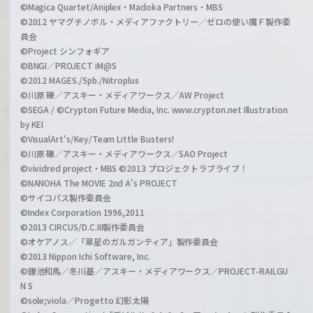
©Magica Quartet/Aniplex・Madoka Partners・MBS
©2012 ヤマグチノボル・メディアファクトリー／ゼロの使い魔Ｆ製作委
員会
©Project シンフォギア
©BNGI／PROJECT iM@S
©2012 MAGES./5pb./Nitroplus
©川原 礫／アスキー・メディアワークス／AW Project
©SEGA / ©Crypton Future Media, Inc. www.crypton.net Illustration
by KEI
©VisualArt's/Key/Team Little Busters!
©川原 礫／アスキー・メディアワークス／SAO Project
©vividred project・MBS ©2013 プロジェクトラブライブ！
©NANOHA The MOVIE 2nd A's PROJECT
©サイコパス製作委員会
©Index Corporation 1996,2011
©2013 CIRCUS/D.C.III製作委員会
©オケアノス／「翠星のガルガンティア」製作委員会
©2013 Nippon Ichi Software, Inc.
©鎌池和馬／冬川基／アスキー・メディアワークス／PROJECT-RAILGU
N S
©sole;viola／Progetto 幻影太陽