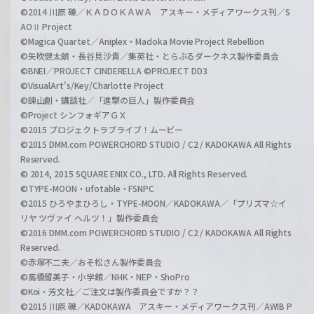
©2014 川原 礫／ＫＡＤＯＫＡＷＡ アスキー・メディアワークス刊／S
AOⅡ Project
©Magica Quartet／Aniplex・Madoka Movie Project Rebellion
©矢吹健太朗・長谷見沙貴／集英社・とらぶるダークネス製作委員会
©BNEI／PROJECT CINDERELLA ©PROJECT DD3
©VisualArt's/Key/Charlotte Project
©諫山創・講談社／「進撃の巨人」製作委員会
©Project シンフォギアＧＸ
©2015 プロジェクトラブライブ！ムービー
©2015 DMM.com POWERCHORD STUDIO / C2 / KADOKAWA All Rights
Reserved.
© 2014, 2015 SQUARE ENIX CO., LTD. All Rights Reserved.
©TYPE-MOON・ufotable・FSNPC
©2015 ひろやまひろし・TYPE-MOON／KADOKAWA／「プリズマ☆イ
リヤ ツヴァイ ヘルツ！」製作委員会
©2016 DMM.com POWERCHORD STUDIO / C2 / KADOKAWA All Rights
Reserved.
©赤塚不二夫／おそ松さん製作委員会
©高橋留美子・小学館／NHK・NEP・ShoPro
©Koi・芳文社／ご注文は製作委員会ですか？？
©2015 川原 礫／KADOKAWA アスキー・メディアワークス刊／AWIB P