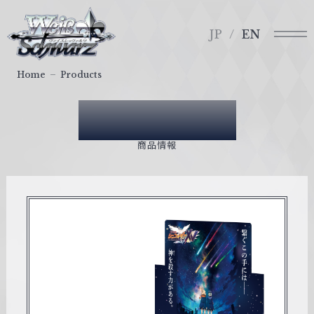
メ
ヴ
ニ
ァ
JP
EN
ュ
イ
ー
ス
Home
Products
シ
ュ
Products
ヴ
ァ
商品情報
ル
ツ
｜
W
e
i
ß
S
c
h