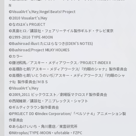
N
©VisualArt's/Key/Angel Beats! Project
©2010 Visualart's/Key
©なのはA's PROJECT
©真島ヒロ／講談社・フェアリーテイル製作ギルド・テレビ東京
©1999-2010 TYPE-MOON
©Bushiroad illust:たにはらなつき(EDEN'S NOTES)
©Bushiroad/Project MILKY HOLMES
©カラー
©鎌池和馬／アスキー・メディアワークス／PROJECT-INDEX II
©高橋弥七郎/アスキー・メディアワークス/『灼眼のシャナ』製作委員会
©高橋弥七郎/いとうのいぢ/アスキー・メディアワークス/『灼眼のシャ
ナII』製作委員会/ＭＢＳ
©VisualArt's/Key
©2009,2011 ビックウエスト／劇場版マクロスＦ製作委員会
©西尾維新／講談社・アニプレックス・シャフト
©ギルティクラウン製作委員会
©PROJECT DD ©Index Corporation/「ペルソナ４」アニメーション製
作委員会
©あらゐけいいち・角川書店／東雲研究所
©Nitroplus/TYPE-MOON・ufotable・FZPC