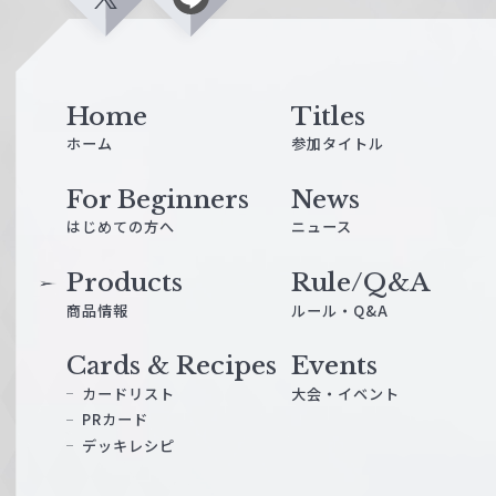
X
L
i
n
e
Home
Titles
ホーム
参加タイトル
For Beginners
News
はじめての方へ
ニュース
Products
Rule/Q&A
商品情報
ルール・Q&A
Cards & Recipes
Events
カードリスト
大会・イベント
PRカード
デッキレシピ