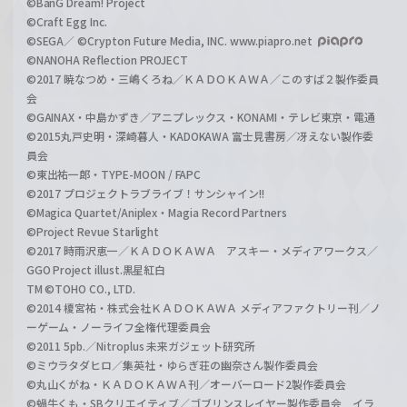
©BanG Dream! Project
©Craft Egg Inc.
©SEGA／ ©Crypton Future Media, INC. www.piapro.net
©NANOHA Reflection PROJECT
©2017 暁なつめ・三嶋くろね／ＫＡＤＯＫＡＷＡ／このすば２製作委員
会
©GAINAX・中島かずき／アニプレックス・KONAMI・テレビ東京・電通
©2015丸戸史明・深崎暮人・KADOKAWA 富士見書房／冴えない製作委
員会
©東出祐一郎・TYPE-MOON / FAPC
©2017 プロジェクトラブライブ！サンシャイン!!
©Magica Quartet/Aniplex・Magia Record Partners
©Project Revue Starlight
©2017 時雨沢恵一／ＫＡＤＯＫＡＷＡ アスキー・メディアワークス／
GGO Project illust.黒星紅白
TM ©TOHO CO., LTD.
©2014 榎宮祐・株式会社ＫＡＤＯＫＡＷＡ メディアファクトリー刊／ノ
ーゲーム・ノーライフ全権代理委員会
©2011 5pb.／Nitroplus 未来ガジェット研究所
©ミウラタダヒロ／集英社・ゆらぎ荘の幽奈さん製作委員会
©丸山くがね・ＫＡＤＯＫＡＷＡ刊／オーバーロード2製作委員会
©蝸牛くも・SBクリエイティブ／ゴブリンスレイヤー製作委員会 イラ