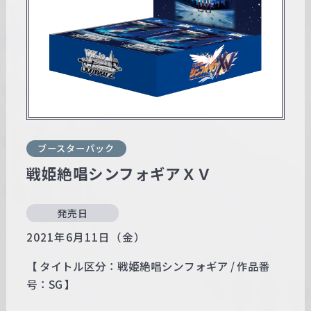
w
a
r
z
ブースターパック
戦姫絶唱シンフォギアＸＶ
発売日
2021年6月11日（金）
【 タイトル区分：戦姫絶唱シンフォギア / 作品番
号：SG 】