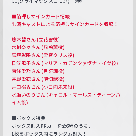
CC(クライマックスコモン) 8種
■箔押しサインカード情報
出演キャストによる箔押しサインカードを収録！
悠木碧さん (立花響役)
水樹奈々さん (風鳴翼役)
高垣彩陽さん (雪音クリス役)
日笠陽子さん (マリア・カデンツァヴナ・イヴ役)
南條愛乃さん (月読調役)
茅野愛衣さん (暁切歌役)
井口裕香さん (小日向未来役)
水瀬いのりさん (キャロル・マールス・ディーンハ
イム役)
■ボックス特典
ボックス封入PRカード全6種のうち、
1枚をボックス内にランダム封入！