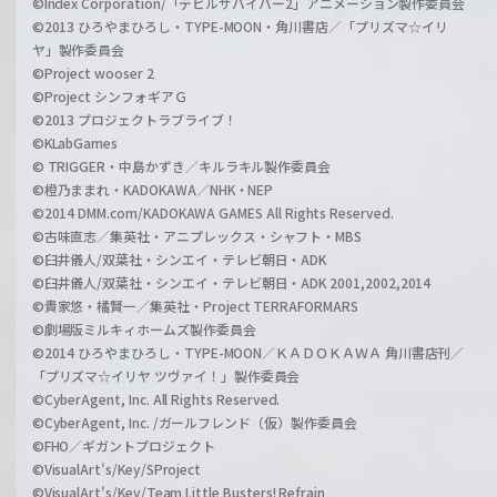
©Index Corporation/「デビルサバイバー2」アニメーション製作委員会
©2013 ひろやまひろし・TYPE-MOON・角川書店／「プリズマ☆イリ
ヤ」製作委員会
©Project wooser 2
©Project シンフォギアＧ
©2013 プロジェクトラブライブ！
©KLabGames
© TRIGGER・中島かずき／キルラキル製作委員会
©橙乃ままれ・KADOKAWA／NHK・NEP
©2014 DMM.com/KADOKAWA GAMES All Rights Reserved.
©古味直志／集英社・アニプレックス・シャフト・MBS
©臼井儀人/双葉社・シンエイ・テレビ朝日・ADK
©臼井儀人/双葉社・シンエイ・テレビ朝日・ADK 2001,2002,2014
©貴家悠・橘賢一／集英社・Project TERRAFORMARS
©劇場版ミルキィホームズ製作委員会
©2014 ひろやまひろし・TYPE-MOON／ＫＡＤＯＫＡＷＡ 角川書店刊／
「プリズマ☆イリヤ ツヴァイ！」製作委員会
©CyberAgent, Inc. All Rights Reserved.
©CyberAgent, Inc. /ガールフレンド（仮）製作委員会
©FHO／ギガントプロジェクト
©VisualArt's/Key/SProject
©VisualArt's/Key/Team Little Busters! Refrain