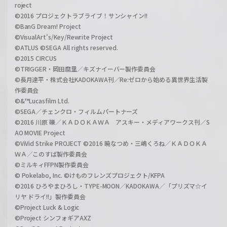
roject
©2016 プロジェクトラブライブ！サンシャイン!!
©BanG Dream! Project
©VisualArt's/Key/Rewrite Project
©ATLUS ©SEGA All rights reserved.
©2015 CIRCUS
©TRIGGER・岡田麿里／キズナイーバー製作委員会
©長月達平・株式会社KADOKAWA刊／Re:ゼロから始める異世界生活製
作委員会
©&™Lucasfilm Ltd.
©SEGA／チェンクロ・フィルムパートナーズ
©2016 川原 礫／ＫＡＤＯＫＡＷＡ アスキー・メディアワークス刊／S
AO MOVIE Project
©ViVid Strike PROJECT ©2016 暁なつめ・三嶋くろね／ＫＡＤＯＫＡ
ＷＡ／このすば製作委員会
©ミルキィFFPN製作委員会
© Pokelabo, Inc. ©けものフレンズプロジェクト/KFPA
©2016 ひろやまひろし・TYPE-MOON／KADOKAWA／「プリズマ☆イ
リヤ ドライ!!」製作委員会
©Project Luck & Logic
©Project シンフォギアAXZ