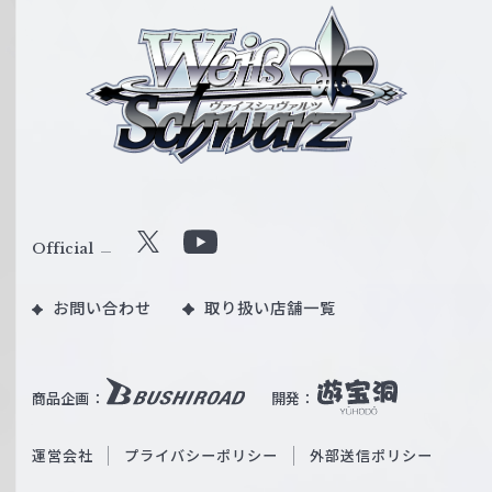
ヴ
ァ
イ
ス
シ
ュ
ヴ
ァ
ル
Official
X
Y
ツ
o
｜
お問い合わせ
取り扱い店舗一覧
u
W
T
e
u
i
b
商品企画：
開発：
ß
e
S
O
運営会社
プライバシーポリシー
外部送信ポリシー
c
f
h