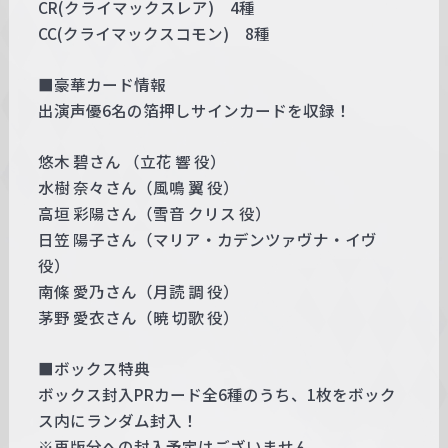
CR(クライマックスレア) 4種
CC(クライマックスコモン) 8種
■豪華カード情報
出演声優6名の箔押しサインカードを収録！
悠木 碧さん （立花 響 役）
水樹 奈々さん（風鳴 翼 役）
高垣 彩陽さん（雪音 クリス 役）
日笠 陽子さん（マリア・カデンツァヴナ・イヴ
役）
南條 愛乃さん（月読 調 役）
茅野 愛衣さん（暁 切歌 役）
■ボックス特典
ボックス封入PRカード全6種のうち、1枚をボック
ス内にランダム封入！
※再版分への封入予定はございません。