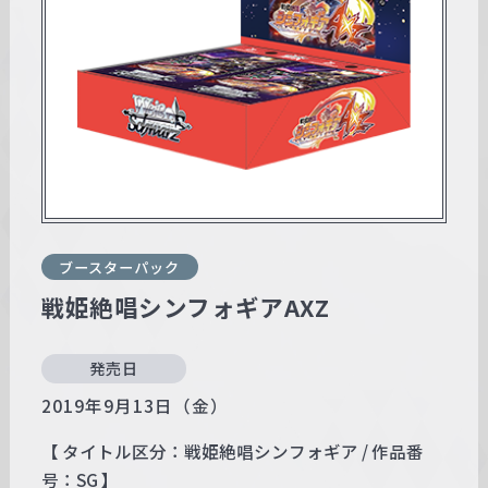
w
a
r
z
ブースターパック
戦姫絶唱シンフォギアAXZ
発売日
2019年9月13日（金）
【 タイトル区分：戦姫絶唱シンフォギア / 作品番
号：SG 】