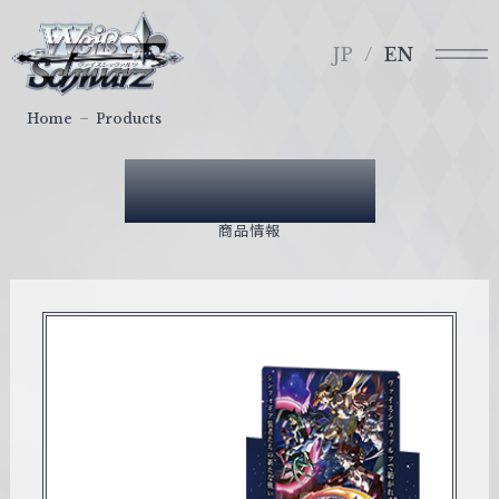
メ
ヴ
ニ
ァ
JP
EN
ュ
イ
ー
ス
Home
Products
シ
ュ
Products
ヴ
ァ
商品情報
ル
ツ
｜
W
e
i
ß
S
c
h