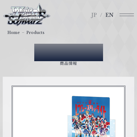
メ
ヴ
ニ
ァ
JP
EN
ュ
イ
ー
ス
Home
Products
シ
ュ
Products
ヴ
ァ
商品情報
ル
ツ
｜
W
e
i
ß
S
c
h