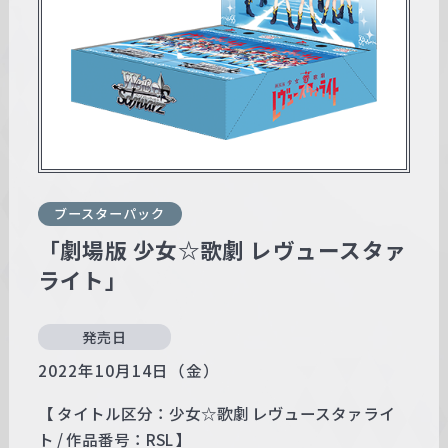
w
a
r
z
ブースターパック
「劇場版 少女☆歌劇 レヴュースタァ
ライト」
発売日
2022年10月14日（金）
【 タイトル区分：少女☆歌劇 レヴュースタァライ
ト / 作品番号：RSL 】