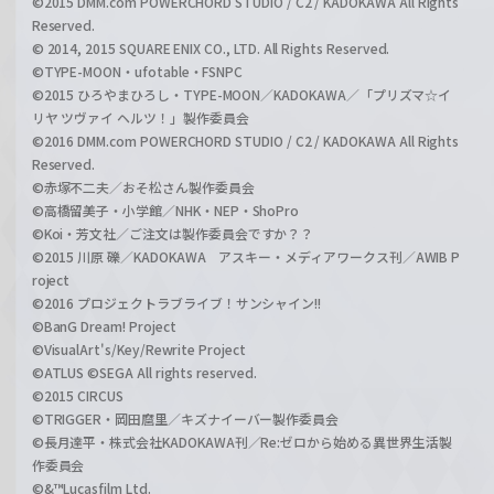
©2015 DMM.com POWERCHORD STUDIO / C2 / KADOKAWA All Rights
Reserved.
© 2014, 2015 SQUARE ENIX CO., LTD. All Rights Reserved.
©TYPE-MOON・ufotable・FSNPC
©2015 ひろやまひろし・TYPE-MOON／KADOKAWA／「プリズマ☆イ
リヤ ツヴァイ ヘルツ！」製作委員会
©2016 DMM.com POWERCHORD STUDIO / C2 / KADOKAWA All Rights
Reserved.
©赤塚不二夫／おそ松さん製作委員会
©高橋留美子・小学館／NHK・NEP・ShoPro
©Koi・芳文社／ご注文は製作委員会ですか？？
©2015 川原 礫／KADOKAWA アスキー・メディアワークス刊／AWIB P
roject
©2016 プロジェクトラブライブ！サンシャイン!!
©BanG Dream! Project
©VisualArt's/Key/Rewrite Project
©ATLUS ©SEGA All rights reserved.
©2015 CIRCUS
©TRIGGER・岡田麿里／キズナイーバー製作委員会
©長月達平・株式会社KADOKAWA刊／Re:ゼロから始める異世界生活製
作委員会
©&™Lucasfilm Ltd.