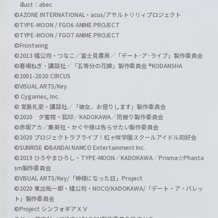
illust：abec
©AZONE INTERNATIONAL・acus/アサルトリリィプロジェクト
©TYPE-MOON / FGO6 ANIME PROJECT
©TYPE-MOON / FGO7 ANIME PROJECT
©Frontwing
©2013 橘公司・つなこ／富士見書房／「デート･ア･ライブ」製作委員会
©春場ねぎ・講談社／「五等分の花嫁」製作委員会 ®KODANSHA
©2001-2020 CIRCUS
©VISUAL ARTS/Key
© Cygames, Inc.
© 宮島礼吏・講談社／「彼女、お借りします」製作委員会
©2020 夕蜜柑・狐印／KADOKAWA／防振り製作委員会
©赤坂アカ／集英社・かぐや様は告らせたい製作委員会
©2020 プロジェクトラブライブ！虹ヶ咲学園スクールアイドル同好会
©SUNRISE ©BANDAI NAMCO Entertainment Inc.
©2019 ひろやまひろし・TYPE-MOON／KADOKAWA／Prisma☆Phanta
sm製作委員会
©VISUAL ARTS/Key/「神様になった日」Project
©2020 東出祐一郎・橘公司・NOCO/KADOKAWA/「デート・ア・バレッ
ト」製作委員会
©Project シンフォギアＸＶ