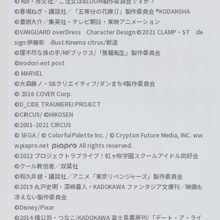
© Koi・芳文社／ご注文はBLOOM製作委員会ですか？
©春場ねぎ・講談社／「五等分の花嫁∬」製作委員会 ®KODANSHA
©葦原大介／集英社・テレビ朝日・東映アニメーション
©VANGUARD overDress Character Design ©2021 CLAMP・ST de
sign:伊藤彰 illust:Kinema citrus/獣道
©理不尽な孫の手/MFブックス/「無職転生」製作委員会
©irodori ent post
© MARVEL
©大森藤ノ・SBクリエイティブ/ダンまち4製作委員会
© 2016 COVER Corp.
©D_CIDE TRAUMEREI PROJECT
©CIRCUS/ ©HIKOSEN
©2001-2021 CIRCUS
© SEGA / © Colorful Palette Inc. / © Crypton Future Media, INC. ww
w.piapro.net
All rights reserved.
©2022 プロジェクトラブライブ！虹ヶ咲学園スクールアイドル同好会
©クール教信者／双葉社
©和久井健・講談社／アニメ「東京リベンジャーズ」製作委員会
©2019 丸戸史明・深崎暮人・KADOKAWA ファンタジア文庫刊／映画も
冴えない製作委員会
©Disney/Pixar
©2014 橘公司・つなこ/KADOKAWA 富士見書房刊/「デート・ア・ライ