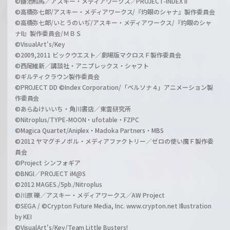
©鎌池和馬／アスキー・メディアワークス／PROJECT-INDEX II
©高橋弥七郎/アスキー・メディアワークス/『灼眼のシャナ』製作委員会
©高橋弥七郎/いとうのいぢ/アスキー・メディアワークス/『灼眼のシャ
ナII』製作委員会/ＭＢＳ
©VisualArt's/Key
©2009,2011 ビックウエスト／劇場版マクロスＦ製作委員会
©西尾維新／講談社・アニプレックス・シャフト
©ギルティクラウン製作委員会
©PROJECT DD ©Index Corporation/「ペルソナ４」アニメーション製
作委員会
©あらゐけいいち・角川書店／東雲研究所
©Nitroplus/TYPE-MOON・ufotable・FZPC
©Magica Quartet/Aniplex・Madoka Partners・MBS
©2012 ヤマグチノボル・メディアファクトリー／ゼロの使い魔Ｆ製作委
員会
©Project シンフォギア
©BNGI／PROJECT iM@S
©2012 MAGES./5pb./Nitroplus
©川原 礫／アスキー・メディアワークス／AW Project
©SEGA / ©Crypton Future Media, Inc. www.crypton.net Illustration
by KEI
©VisualArt's/Key/Team Little Busters!