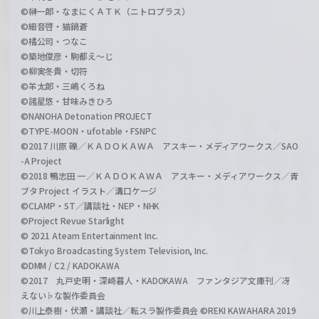
©榊一郎・なまにくＡＴＫ（ニトロプラス）
©細音啓・猫鍋蒼
©橘公司・つなこ
©築地俊彦・駒都え～じ
©柳実冬貴・切符
©羊太郎・三嶋くろね
©諸星悠・甘味みきひろ
©NANOHA Detonation PROJECT
©TYPE-MOON・ufotable・FSNPC
©2017 川原 礫／ＫＡＤＯＫＡＷＡ アスキー・メディアワークス／SAO
-A Project
©2018 鴨志田 一／ＫＡＤＯＫＡＷＡ アスキー・メディアワークス／青
ブタ Project イラスト／溝口ケージ
©CLAMP・ST／講談社・NEP・NHK
©Project Revue Starlight
© 2021 Ateam Entertainment Inc.
©Tokyo Broadcasting System Television, Inc.
©DMM / C2 / KADOKAWA
©2017 丸戸史明・深崎暮人・KADOKAWA ファンタジア文庫刊／冴
えない♭な製作委員会
©川上泰樹・伏瀬・講談社／転スラ製作委員会 ©REKI KAWAHARA 2019