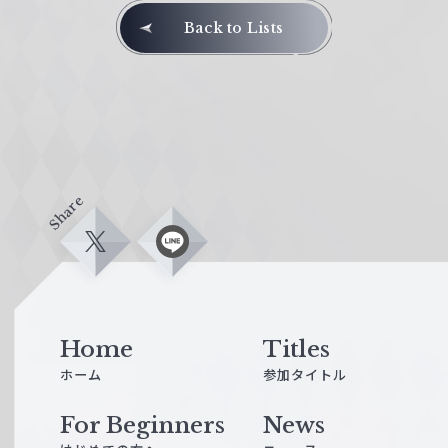
Back to Lists
Share
X
L
i
n
e
Home
Titles
ホーム
参加タイトル
For Beginners
News