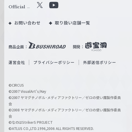
ル
Official
X
Y
ツ
o
｜
お問い合わせ
取り扱い店舗一覧
u
W
T
e
u
i
b
商品企画：
開発：
ß
e
S
O
運営会社
プライバシーポリシー
外部送信ポリシー
c
f
h
f
w
i
a
©CIRCUS
c
©2007 VisualArt's/Key
r
i
©2007 ヤマグチノボル･メディアファクトリー／ゼロの使い魔製作委員
z
会
a
©2008 ヤマグチノボル･メディアファクトリー／ゼロの使い魔製作委員
l
会
C
©なのはStrikerS PROJECT
h
©ATLUS CO.,LTD.1996,2006 ALL RIGHTS RESERVED.