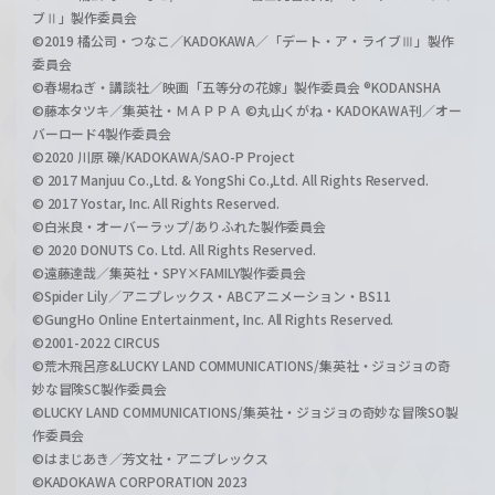
ブⅡ」製作委員会
©2019 橘公司・つなこ／KADOKAWA／「デート・ア・ライブⅢ」製作
委員会
©春場ねぎ・講談社／映画「五等分の花嫁」製作委員会 ®KODANSHA
©藤本タツキ／集英社・ＭＡＰＰＡ ©丸山くがね・KADOKAWA刊／オー
バーロード4製作委員会
©2020 川原 礫/KADOKAWA/SAO-P Project
© 2017 Manjuu Co.,Ltd. & YongShi Co.,Ltd. All Rights Reserved.
© 2017 Yostar, Inc. All Rights Reserved.
©白米良・オーバーラップ/ありふれた製作委員会
© 2020 DONUTS Co. Ltd. All Rights Reserved.
©遠藤達哉／集英社・SPY×FAMILY製作委員会
©Spider Lily／アニプレックス・ABCアニメーション・BS11
©GungHo Online Entertainment, Inc. All Rights Reserved.
©2001-2022 CIRCUS
©荒木飛呂彦&LUCKY LAND COMMUNICATIONS/集英社・ジョジョの奇
妙な冒険SC製作委員会
©LUCKY LAND COMMUNICATIONS/集英社・ジョジョの奇妙な冒険SO製
作委員会
©はまじあき／芳文社・アニプレックス
©KADOKAWA CORPORATION 2023