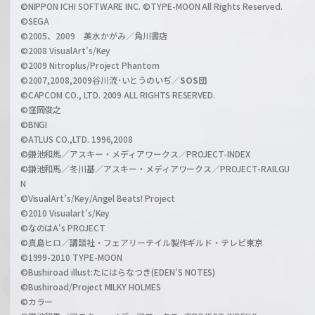
a
©NIPPON ICHI SOFTWARE INC. ©TYPE-MOON All Rights Reserved.
n
©SEGA
©2005、2009 美水かがみ／角川書店
n
©2008 VisualArt's/Key
e
©2009 Nitroplus/Project Phantom
l
©2007,2008,2009谷川流･いとうのいぢ／
SOS団
©CAPCOM CO., LTD. 2009 ALL RIGHTS RESERVED.
©窪岡俊之
©BNGI
©ATLUS CO.,LTD. 1996,2008
©鎌池和馬／アスキー・メディアワークス／PROJECT-INDEX
©鎌池和馬／冬川基／アスキー・メディアワークス／PROJECT-RAILGU
N
©VisualArt's/Key/Angel Beats! Project
©2010 Visualart's/Key
©なのはA's PROJECT
©真島ヒロ／講談社・フェアリーテイル製作ギルド・テレビ東京
©1999-2010 TYPE-MOON
©Bushiroad illust:たにはらなつき(EDEN'S NOTES)
©Bushiroad/Project MILKY HOLMES
©カラー