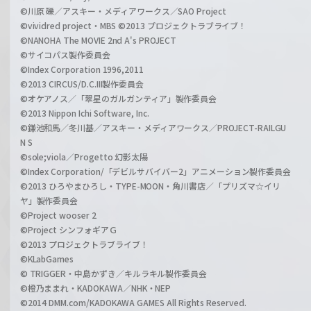
©川原 礫／アスキー・メディアワークス／SAO Project
©vividred project・MBS ©2013 プロジェクトラブライブ！
©NANOHA The MOVIE 2nd A's PROJECT
©サイコパス製作委員会
©Index Corporation 1996,2011
©2013 CIRCUS/D.C.III製作委員会
©オケアノス／「翠星のガルガンティア」製作委員会
©2013 Nippon Ichi Software, Inc.
©鎌池和馬／冬川基／アスキー・メディアワークス／PROJECT-RAILGU
N S
©sole;viola／Progetto 幻影太陽
©Index Corporation/「デビルサバイバー2」アニメーション製作委員会
©2013 ひろやまひろし・TYPE-MOON・角川書店／「プリズマ☆イリ
ヤ」製作委員会
©Project wooser 2
©Project シンフォギアＧ
©2013 プロジェクトラブライブ！
©KLabGames
© TRIGGER・中島かずき／キルラキル製作委員会
©橙乃ままれ・KADOKAWA／NHK・NEP
©2014 DMM.com/KADOKAWA GAMES All Rights Reserved.