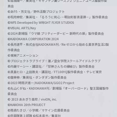
©高橋陽一／集英社・キャプテン翼シーズン２ ジュニアユース編製作委
員会
©あfろ・芳文社／野外活動プロジェクト
©和月伸宏／集英社・「るろうに剣心 －明治剣客浪漫譚－」製作委員会
©WFS Developed by WRIGHT FLYER STUDIOS
©VISUAL ARTS/Key
©2024 劇場版「ウマ娘 プリティーダービー 新時代の扉」製作委員会
©KADOKAWA CORPORATION 2024
©長月達平・株式会社KADOKAWA刊／Re:ゼロから始める異世界生活2製
作委員会
©東映アニメーション
©プロジェクトラブライブ！蓮ノ空女学院スクールアイドルクラブ
©内藤マーシー・講談社／「甘神さんちの縁結び」製作委員会
©真島ヒロ・上田敦夫・講談社／FT100YQ製作委員会・テレビ東京
©龍幸伸／集英社・ダンダダン製作委員会
©2023 時雨沢恵一/KADOKAWA/GGO2 Project
©丸山くがね・KADOKAWA刊／劇場版「オーバーロード」聖王国編製作
委員会
© 2023 あおぎり高校 / viviON, inc.
©NANOHA 20th PROJECT
©雨森たきび／小学館／マケイン応援委員会
©防衛隊第３部隊 ©松本直也／集英社