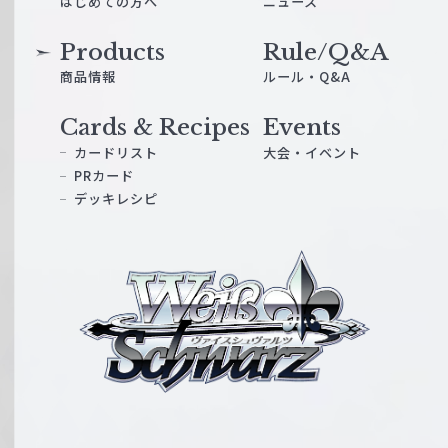
はじめての方へ
ニュース
Products
Rule/Q&A
商品情報
ルール・Q&A
Cards & Recipes
Events
カードリスト
大会・イベント
PRカード
デッキレシピ
ヴ
ァ
イ
ス
シ
ュ
ヴ
ァ