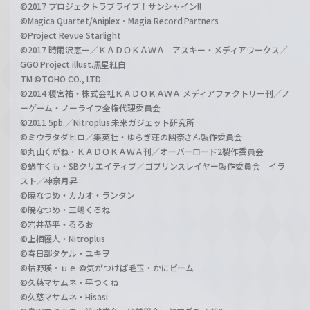
©2017 プロジェクトラブライブ！サンシャイン!!
©Magica Quartet/Aniplex・Magia Record Partners
©Project Revue Starlight
©2017 時雨沢恵一／ＫＡＤＯＫＡＷＡ アスキー・メディアワークス／
GGO Project illust.黒星紅白
TM ©TOHO CO., LTD.
©2014 榎宮祐・株式会社ＫＡＤＯＫＡＷＡ メディアファクトリー刊／ノ
ーゲーム・ノーライフ全権代理委員会
©2011 5pb.／Nitroplus 未来ガジェット研究所
©ミウラタダヒロ／集英社・ゆらぎ荘の幽奈さん製作委員会
©丸山くがね・ＫＡＤＯＫＡＷＡ刊／オーバーロード2製作委員会
©蝸牛くも・SBクリエイティブ／ゴブリンスレイヤー製作委員会 イラ
スト／神奈月昇
©暁なつめ・カカオ・ランタン
©暁なつめ・三嶋くろね
©岩井恭平・るろお
©上栖綴人・Nitroplus
©春日部タケル・ユキヲ
©枯野瑛・ｕｅ ©気がつけば毛玉・かにビーム
©久慈マサムネ・平つくね
©久慈マサムネ・Hisasi