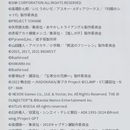
©SNK CORPORATION ALL RIGHTS RESERVED.
©高橋弥七郎／いとうのいぢ／アスキー･メディアワークス／『灼眼のシ
ャナF』製作委員会
©PROJECT YOHANE
©矢吹健太朗／集英社・あやかしトライアングル製作委員会
©赤坂アカ×横槍メンゴ／集英社・【推しの子】製作委員会
©Pyramid,Inc.／成子坂製作所
©山田鐘人・アベツカサ／小学館／「葬送のフリーレン」製作委員会
©2015, 2017, 2021 BIGWEST
©Bushiroad
©HAKAMA Inc
©Bushiroad
©春場ねぎ・講談社／「五等分の花嫁∽」製作委員会
©2022 鴨志田 一/KADOKAWA/青ブタ Project ©CLAMP・ST/講談社・N
EP・NHK
© NEXON Games Co., Ltd. & Yostar, Inc. All Rights Reserved. THE ID
OLM@STER™& ©Bandai Namco Entertainment Inc.
©ATLUS ©SEGA All rights reserved.
©臼井儀人／双葉社・シンエイ・テレビ朝日・ADK 1993-2024 ©Front
wing/Project GPT
©高橋陽一／集英社・2018キャプテン翼製作委員会