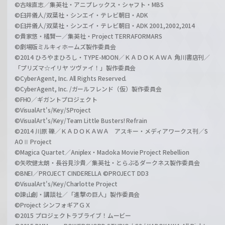
©古味直志／集英社・アニプレックス・シャフト・MBS
©臼井儀人/双葉社・シンエイ・テレビ朝日・ADK
©臼井儀人/双葉社・シンエイ・テレビ朝日・ADK 2001,2002,2014
©貴家悠・橘賢一／集英社・Project TERRAFORMARS
©劇場版ミルキィホームズ製作委員会
©2014 ひろやまひろし・TYPE-MOON／ＫＡＤＯＫＡＷＡ 角川書店刊／
「プリズマ☆イリヤ ツヴァイ！」製作委員会
©CyberAgent, Inc. All Rights Reserved.
©CyberAgent, Inc. /ガールフレンド（仮）製作委員会
©FHO／ギガントプロジェクト
©VisualArt's/Key/SProject
©VisualArt's/Key/Team Little Busters! Refrain
©2014 川原 礫／ＫＡＤＯＫＡＷＡ アスキー・メディアワークス刊／S
AOⅡ Project
©Magica Quartet／Aniplex・Madoka Movie Project Rebellion
©矢吹健太朗・長谷見沙貴／集英社・とらぶるダークネス製作委員会
©BNEI／PROJECT CINDERELLA ©PROJECT DD3
©VisualArt's/Key/Charlotte Project
©諫山創・講談社／「進撃の巨人」製作委員会
©Project シンフォギアＧＸ
©2015 プロジェクトラブライブ！ムービー