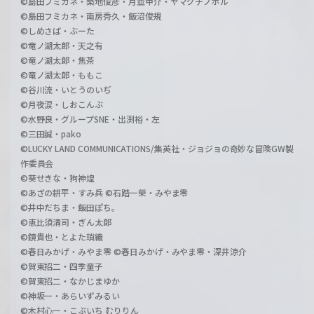
©島田フミカネ・築地俊彦・月並甲介・ヤマグチノボル
©島田フミカネ・南房秀久・飯沼俊規
©しめさば・ぶーた
©竜ノ湖太郎・天之有
©竜ノ湖太郎・焦茶
©竜ノ湖太郎・ももこ
©谷川流・いとうのいぢ
©月夜涙・しおこんぶ
©水野良・グループSNE・出渕裕・左
©三田誠・pako
©LUCKY LAND COMMUNICATIONS/集英社・ジョジョの奇妙な冒険GW製
作委員会
©葵せきな・狗神煌
©あざの耕平・すみ兵 ©石踏一榮・みやま零
©井中だちま・飯田ぽち。
©恵比須清司・ぎん太郎
©鏡貴也・とよた瑣織
©春日みかげ・みやま零 ©春日みかげ・みやま零・深井涼介
©賀東招二・四季童子
©賀東招二・なかじまゆか
©神坂一・あらいずみるい
©木村心一・こぶいち むりりん