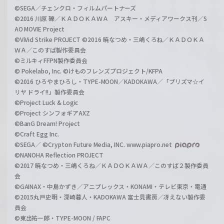
©SEGA／チェンクロ・フィルムパートナーズ
©2016 川原 礫／ＫＡＤＯＫＡＷＡ アスキー・メディアワークス刊／S
AO MOVIE Project
©ViVid Strike PROJECT ©2016 暁なつめ・三嶋くろね／ＫＡＤＯＫＡ
ＷＡ／このすば製作委員会
©ミルキィFFPN製作委員会
© Pokelabo, Inc. ©けものフレンズプロジェクト/KFPA
©2016 ひろやまひろし・TYPE-MOON／KADOKAWA／「プリズマ☆イ
リヤ ドライ!!」製作委員会
©Project Luck & Logic
©Project シンフォギアAXZ
©BanG Dream! Project
©Craft Egg Inc.
©SEGA／ ©Crypton Future Media, INC. www.piapro.net
©NANOHA Reflection PROJECT
©2017 暁なつめ・三嶋くろね／ＫＡＤＯＫＡＷＡ／このすば２製作委員
会
©GAINAX・中島かずき／アニプレックス・KONAMI・テレビ東京・電通
©2015丸戸史明・深崎暮人・KADOKAWA 富士見書房／冴えない製作委
員会
©東出祐一郎・TYPE-MOON / FAPC