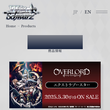
メ
ヴ
ニ
ァ
JP
EN
ュ
イ
ー
ス
Home
Products
シ
ュ
Products
ヴ
ァ
商品情報
ル
ツ
｜
W
e
i
ß
S
c
h