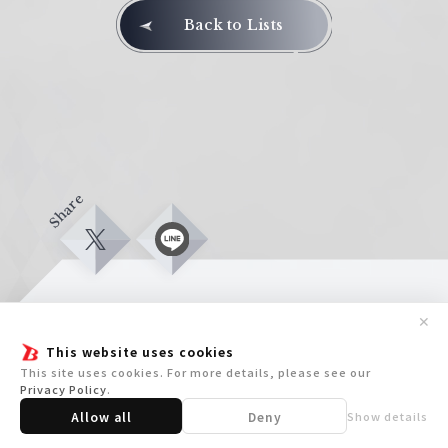
Back to Lists
Share
X
L
i
n
e
✕
Home
Titles
This website uses cookies
ホーム
参加タイトル
This site uses cookies. For more details, please see our
Privacy Policy
.
Allow all
Deny
Show details
For Beginners
News
はじめての方へ
ニュース