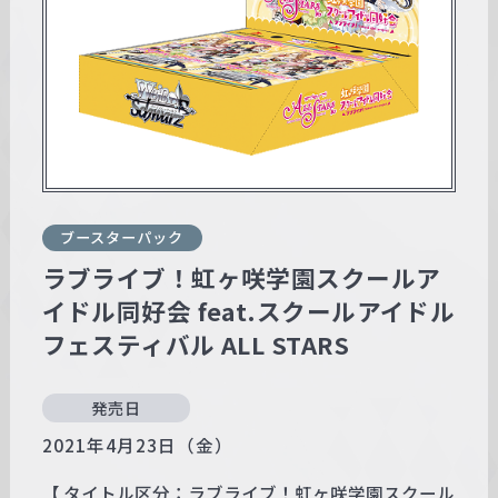
w
a
r
z
ブースターパック
ラブライブ！虹ヶ咲学園スクールア
イドル同好会 feat.スクールアイドル
フェスティバル ALL STARS
発売日
2021年4月23日（金）
【 タイトル区分：ラブライブ！虹ヶ咲学園スクール