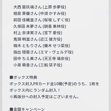
大西 亜玖璃さん (上原 歩夢役)
相良 茉優さん (中須 かすみ役)
前田 佳織里さん (桜坂 しずく役)
久保田 未夢さん (朝香 果林役)
村上 奈津実さん (宮下 愛役)
鬼頭 明里さん (近江 彼方役)
楠木 ともりさん (優木 せつ菜役)
指出 毬亜さん (エマ・ヴェルデ役)
田中 ちえ美さん (天王寺 璃奈役)
小泉 萌香さん (三船 栞子役)
■ボックス特典
ボックス封入PRカード全10種(予定)のうち、1枚を
ボックス内にランダム封入！
※再版分への封入予定はございません。
■金銀キャンペーン