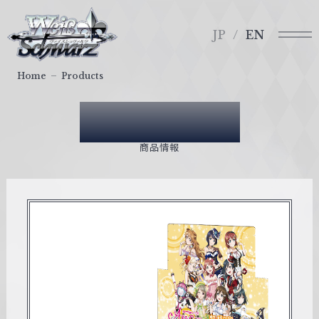
メ
ヴ
ニ
ァ
JP
EN
ュ
イ
ー
ス
Home
Products
シ
ュ
Products
ヴ
ァ
商品情報
ル
ツ
｜
W
e
i
ß
S
c
h