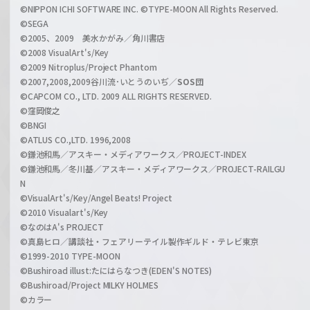
a
©NIPPON ICHI SOFTWARE INC. ©TYPE-MOON All Rights Reserved.
n
©SEGA
©2005、2009 美水かがみ／角川書店
n
©2008 VisualArt's/Key
e
©2009 Nitroplus/Project Phantom
l
©2007,2008,2009谷川流･いとうのいぢ／
SOS団
©CAPCOM CO., LTD. 2009 ALL RIGHTS RESERVED.
©窪岡俊之
©BNGI
©ATLUS CO.,LTD. 1996,2008
©鎌池和馬／アスキー・メディアワークス／PROJECT-INDEX
©鎌池和馬／冬川基／アスキー・メディアワークス／PROJECT-RAILGU
N
©VisualArt's/Key/Angel Beats! Project
©2010 Visualart's/Key
©なのはA's PROJECT
©真島ヒロ／講談社・フェアリーテイル製作ギルド・テレビ東京
©1999-2010 TYPE-MOON
©Bushiroad illust:たにはらなつき(EDEN'S NOTES)
©Bushiroad/Project MILKY HOLMES
©カラー