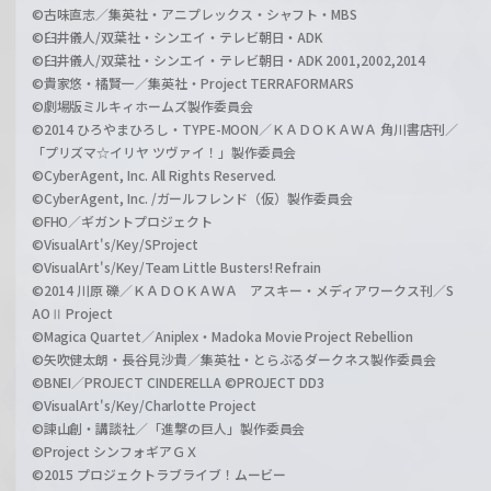
©古味直志／集英社・アニプレックス・シャフト・MBS
©臼井儀人/双葉社・シンエイ・テレビ朝日・ADK
©臼井儀人/双葉社・シンエイ・テレビ朝日・ADK 2001,2002,2014
©貴家悠・橘賢一／集英社・Project TERRAFORMARS
©劇場版ミルキィホームズ製作委員会
©2014 ひろやまひろし・TYPE-MOON／ＫＡＤＯＫＡＷＡ 角川書店刊／
「プリズマ☆イリヤ ツヴァイ！」製作委員会
©CyberAgent, Inc. All Rights Reserved.
©CyberAgent, Inc. /ガールフレンド（仮）製作委員会
©FHO／ギガントプロジェクト
©VisualArt's/Key/SProject
©VisualArt's/Key/Team Little Busters! Refrain
©2014 川原 礫／ＫＡＤＯＫＡＷＡ アスキー・メディアワークス刊／S
AOⅡ Project
©Magica Quartet／Aniplex・Madoka Movie Project Rebellion
©矢吹健太朗・長谷見沙貴／集英社・とらぶるダークネス製作委員会
©BNEI／PROJECT CINDERELLA ©PROJECT DD3
©VisualArt's/Key/Charlotte Project
©諫山創・講談社／「進撃の巨人」製作委員会
©Project シンフォギアＧＸ
©2015 プロジェクトラブライブ！ムービー