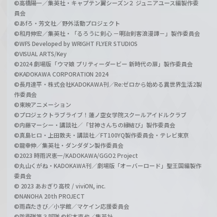
©高橋陽一／集英社・キャプテン翼シーズン２ ジュニアユース編製作委
員会
©あfろ・芳文社／野外活動プロジェクト
©和月伸宏／集英社・「るろうに剣心 －明治剣客浪漫譚－」製作委員会
©WFS Developed by WRIGHT FLYER STUDIOS
©VISUAL ARTS/Key
©2024 劇場版「ウマ娘 プリティーダービー 新時代の扉」製作委員会
©KADOKAWA CORPORATION 2024
©長月達平・株式会社KADOKAWA刊／Re:ゼロから始める異世界生活2製
作委員会
©東映アニメーション
©プロジェクトラブライブ！蓮ノ空女学院スクールアイドルクラブ
©内藤マーシー・講談社／「甘神さんちの縁結び」製作委員会
©真島ヒロ・上田敦夫・講談社／FT100YQ製作委員会・テレビ東京
©龍幸伸／集英社・ダンダダン製作委員会
©2023 時雨沢恵一/KADOKAWA/GGO2 Project
©丸山くがね・KADOKAWA刊／劇場版「オーバーロード」聖王国編製作
委員会
© 2023 あおぎり高校 / viviON, inc.
©NANOHA 20th PROJECT
©雨森たきび／小学館／マケイン応援委員会
©防衛隊第３部隊 ©松本直也／集英社