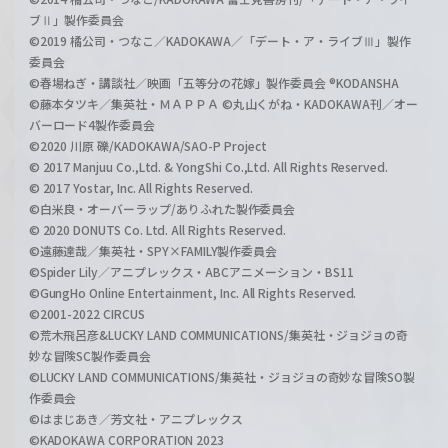
ブⅡ」製作委員会
©2019 橘公司・つなこ／KADOKAWA／「デート・ア・ライブⅢ」製作
委員会
©春場ねぎ・講談社／映画「五等分の花嫁」製作委員会 ®KODANSHA
©藤本タツキ／集英社・ＭＡＰＰＡ ©丸山くがね・KADOKAWA刊／オー
バーロード4製作委員会
©2020 川原 礫/KADOKAWA/SAO-P Project
© 2017 Manjuu Co.,Ltd. & YongShi Co.,Ltd. All Rights Reserved.
© 2017 Yostar, Inc. All Rights Reserved.
©白米良・オーバーラップ/ありふれた製作委員会
© 2020 DONUTS Co. Ltd. All Rights Reserved.
©遠藤達哉／集英社・SPY×FAMILY製作委員会
©Spider Lily／アニプレックス・ABCアニメーション・BS11
©GungHo Online Entertainment, Inc. All Rights Reserved.
©2001-2022 CIRCUS
©荒木飛呂彦&LUCKY LAND COMMUNICATIONS/集英社・ジョジョの奇
妙な冒険SC製作委員会
©LUCKY LAND COMMUNICATIONS/集英社・ジョジョの奇妙な冒険SO製
作委員会
©はまじあき／芳文社・アニプレックス
©KADOKAWA CORPORATION 2023