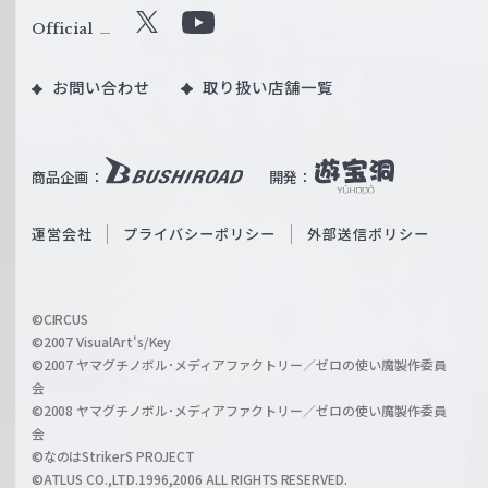
ル
Official
X
Y
ツ
o
｜
お問い合わせ
取り扱い店舗一覧
u
W
T
e
u
i
b
商品企画：
開発：
ß
e
S
O
運営会社
プライバシーポリシー
外部送信ポリシー
c
f
h
f
w
i
a
©CIRCUS
c
©2007 VisualArt's/Key
r
i
©2007 ヤマグチノボル･メディアファクトリー／ゼロの使い魔製作委員
z
会
a
©2008 ヤマグチノボル･メディアファクトリー／ゼロの使い魔製作委員
l
会
C
©なのはStrikerS PROJECT
h
©ATLUS CO.,LTD.1996,2006 ALL RIGHTS RESERVED.