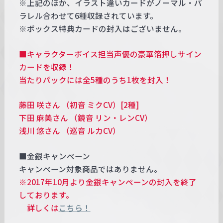
※上記のほか、イラスト違いカードがノーマル・パ
ラレル合わせて6種収録されています。
※ボックス特典カードの封入はございません。
■キャラクターボイス担当声優の豪華箔押しサイン
カードを収録！
当たりパックには全5種のうち1枚を封入！
藤田 咲さん （初音 ミクCV）[2種]
下田 麻美さん （鏡音 リン・レンCV）
浅川 悠さん （巡音 ルカCV）
■金銀キャンペーン
キャンペーン対象商品ではありません。
※2017年10月より金銀キャンペーンの封入を終了
しております。
詳しくは
こちら！