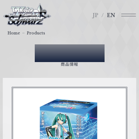
メ
ヴ
ニ
ァ
JP
EN
ュ
イ
ー
ス
Home
Products
シ
ュ
Products
ヴ
ァ
商品情報
ル
ツ
｜
W
e
i
ß
S
c
h