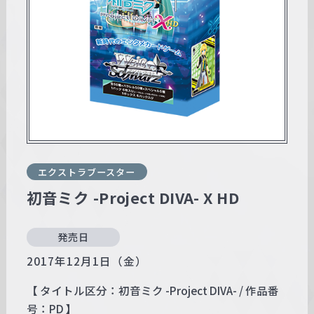
w
a
r
z
エクストラブースター
初音ミク -Project DIVA- X HD
発売日
2017年12月1日（金）
【 タイトル区分：初音ミク -Project DIVA- / 作品番
号：PD 】