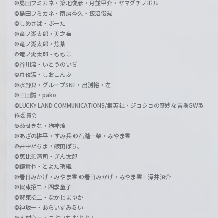
©島田フミカネ・築地俊彦・月並甲介・ヤマグチノボル
©島田フミカネ・南房秀久・飯沼俊規
©しめさば・ぶーた
©竜ノ湖太郎・天之有
©竜ノ湖太郎・焦茶
©竜ノ湖太郎・ももこ
©谷川流・いとうのいぢ
©月夜涙・しおこんぶ
©水野良・グループSNE・出渕裕・左
©三田誠・pako
©LUCKY LAND COMMUNICATIONS/集英社・ジョジョの奇妙な冒険GW製
作委員会
©葵せきな・狗神煌
©あざの耕平・すみ兵 ©石踏一榮・みやま零
©井中だちま・飯田ぽち。
©恵比須清司・ぎん太郎
©鏡貴也・とよた瑣織
©春日みかげ・みやま零 ©春日みかげ・みやま零・深井涼介
©賀東招二・四季童子
©賀東招二・なかじまゆか
©神坂一・あらいずみるい
©木村心一・こぶいち むりりん