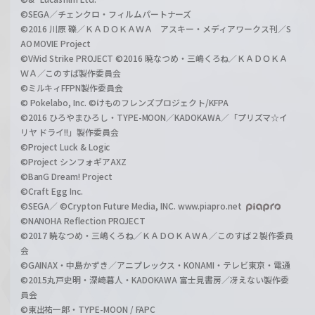
©SEGA／チェンクロ・フィルムパートナーズ
©2016 川原 礫／ＫＡＤＯＫＡＷＡ アスキー・メディアワークス刊／S
AO MOVIE Project
©ViVid Strike PROJECT ©2016 暁なつめ・三嶋くろね／ＫＡＤＯＫＡ
ＷＡ／このすば製作委員会
©ミルキィFFPN製作委員会
© Pokelabo, Inc. ©けものフレンズプロジェクト/KFPA
©2016 ひろやまひろし・TYPE-MOON／KADOKAWA／「プリズマ☆イ
リヤ ドライ!!」製作委員会
©Project Luck & Logic
©Project シンフォギアAXZ
©BanG Dream! Project
©Craft Egg Inc.
©SEGA／ ©Crypton Future Media, INC. www.piapro.net
©NANOHA Reflection PROJECT
©2017 暁なつめ・三嶋くろね／ＫＡＤＯＫＡＷＡ／このすば２製作委員
会
©GAINAX・中島かずき／アニプレックス・KONAMI・テレビ東京・電通
©2015丸戸史明・深崎暮人・KADOKAWA 富士見書房／冴えない製作委
員会
©東出祐一郎・TYPE-MOON / FAPC