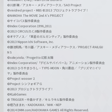
©川原 礫／アスキー・メディアワークス／SAO Project
©vividred project・MBS ©2013 プロジェクトラブライブ！
©NANOHA The MOVIE 2nd A's PROJECT
©サイコパス製作委員会
©Index Corporation 1996,2011
©2013 CIRCUS/D.C.III製作委員会
©オケアノス／「翠星のガルガンティア」製作委員会
©2013 Nippon Ichi Software, Inc.
©鎌池和馬／冬川基／アスキー・メディアワークス／PROJECT-RAILGU
N S
©sole;viola／Progetto 幻影太陽
©Index Corporation/「デビルサバイバー2」アニメーション製作委員会
©2013 ひろやまひろし・TYPE-MOON・角川書店／「プリズマ☆イリ
ヤ」製作委員会
©Project wooser 2
©Project シンフォギアＧ
©2013 プロジェクトラブライブ！
©KLabGames
© TRIGGER・中島かずき／キルラキル製作委員会
©橙乃ままれ・KADOKAWA／NHK・NEP
©2014 DMM.com/KADOKAWA GAMES All Rights Reserved.