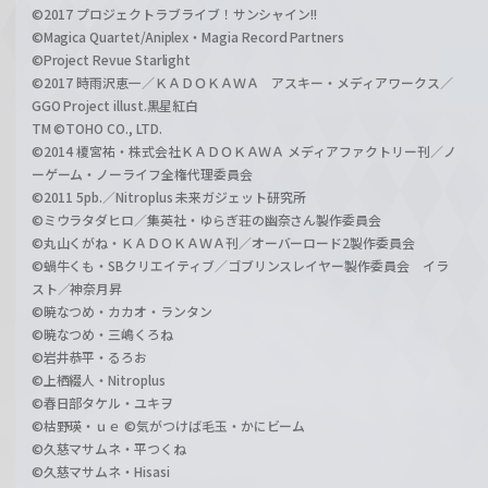
©2017 プロジェクトラブライブ！サンシャイン!!
©Magica Quartet/Aniplex・Magia Record Partners
©Project Revue Starlight
©2017 時雨沢恵一／ＫＡＤＯＫＡＷＡ アスキー・メディアワークス／
GGO Project illust.黒星紅白
TM ©TOHO CO., LTD.
©2014 榎宮祐・株式会社ＫＡＤＯＫＡＷＡ メディアファクトリー刊／ノ
ーゲーム・ノーライフ全権代理委員会
©2011 5pb.／Nitroplus 未来ガジェット研究所
©ミウラタダヒロ／集英社・ゆらぎ荘の幽奈さん製作委員会
©丸山くがね・ＫＡＤＯＫＡＷＡ刊／オーバーロード2製作委員会
©蝸牛くも・SBクリエイティブ／ゴブリンスレイヤー製作委員会 イラ
スト／神奈月昇
©暁なつめ・カカオ・ランタン
©暁なつめ・三嶋くろね
©岩井恭平・るろお
©上栖綴人・Nitroplus
©春日部タケル・ユキヲ
©枯野瑛・ｕｅ ©気がつけば毛玉・かにビーム
©久慈マサムネ・平つくね
©久慈マサムネ・Hisasi