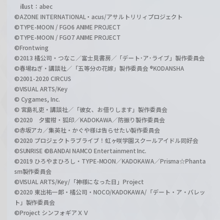
illust：abec
©AZONE INTERNATIONAL・acus/アサルトリリィプロジェクト
©TYPE-MOON / FGO6 ANIME PROJECT
©TYPE-MOON / FGO7 ANIME PROJECT
©Frontwing
©2013 橘公司・つなこ／富士見書房／「デート･ア･ライブ」製作委員会
©春場ねぎ・講談社／「五等分の花嫁」製作委員会 ®KODANSHA
©2001-2020 CIRCUS
©VISUAL ARTS/Key
© Cygames, Inc.
© 宮島礼吏・講談社／「彼女、お借りします」製作委員会
©2020 夕蜜柑・狐印／KADOKAWA／防振り製作委員会
©赤坂アカ／集英社・かぐや様は告らせたい製作委員会
©2020 プロジェクトラブライブ！虹ヶ咲学園スクールアイドル同好会
©SUNRISE ©BANDAI NAMCO Entertainment Inc.
©2019 ひろやまひろし・TYPE-MOON／KADOKAWA／Prisma☆Phanta
sm製作委員会
©VISUAL ARTS/Key/「神様になった日」Project
©2020 東出祐一郎・橘公司・NOCO/KADOKAWA/「デート・ア・バレッ
ト」製作委員会
©Project シンフォギアＸＶ