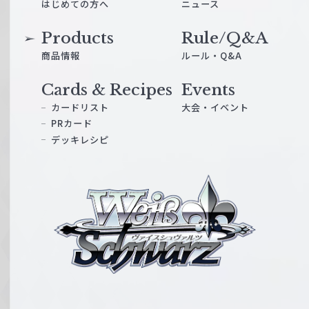
はじめての方へ
ニュース
Products
Rule/Q&A
商品情報
ルール・Q&A
Cards & Recipes
Events
カードリスト
大会・イベント
PRカード
デッキレシピ
ヴ
ァ
イ
ス
シ
ュ
ヴ
ァ