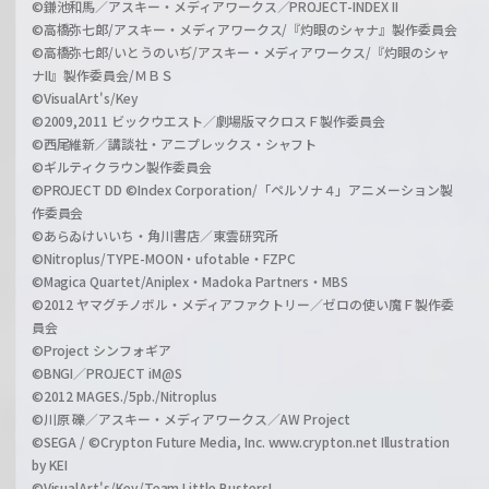
©鎌池和馬／アスキー・メディアワークス／PROJECT-INDEX II
©高橋弥七郎/アスキー・メディアワークス/『灼眼のシャナ』製作委員会
©高橋弥七郎/いとうのいぢ/アスキー・メディアワークス/『灼眼のシャ
ナII』製作委員会/ＭＢＳ
©VisualArt's/Key
©2009,2011 ビックウエスト／劇場版マクロスＦ製作委員会
©西尾維新／講談社・アニプレックス・シャフト
©ギルティクラウン製作委員会
©PROJECT DD ©Index Corporation/「ペルソナ４」アニメーション製
作委員会
©あらゐけいいち・角川書店／東雲研究所
©Nitroplus/TYPE-MOON・ufotable・FZPC
©Magica Quartet/Aniplex・Madoka Partners・MBS
©2012 ヤマグチノボル・メディアファクトリー／ゼロの使い魔Ｆ製作委
員会
©Project シンフォギア
©BNGI／PROJECT iM@S
©2012 MAGES./5pb./Nitroplus
©川原 礫／アスキー・メディアワークス／AW Project
©SEGA / ©Crypton Future Media, Inc. www.crypton.net Illustration
by KEI
©VisualArt's/Key/Team Little Busters!