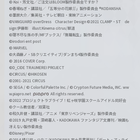
© Koi・芳文社／ご注文はBLOOM製作委員会ですか？
©春場ねぎ・講談社／「五等分の花嫁∬」製作委員会 ®KODANSHA
©葦原大介／集英社・テレビ朝日・東映アニメーション
©VANGUARD overDress Character Design ©2021 CLAMP・ST de
sign:伊藤彰 illust:Kinema citrus/獣道
©理不尽な孫の手/MFブックス/「無職転生」製作委員会
©irodori ent post
© MARVEL
©大森藤ノ・SBクリエイティブ/ダンまち4製作委員会
© 2016 COVER Corp.
©D_CIDE TRAUMEREI PROJECT
©CIRCUS/ ©HIKOSEN
©2001-2021 CIRCUS
© SEGA / © Colorful Palette Inc. / © Crypton Future Media, INC. ww
w.piapro.net
All rights reserved.
©2022 プロジェクトラブライブ！虹ヶ咲学園スクールアイドル同好会
©クール教信者／双葉社
©和久井健・講談社／アニメ「東京リベンジャーズ」製作委員会
©2019 丸戸史明・深崎暮人・KADOKAWA ファンタジア文庫刊／映画も
冴えない製作委員会
©Disney/Pixar
©2014 橘公司・つなこ/KADOKAWA 富士見書房刊/「デート・ア・ライ