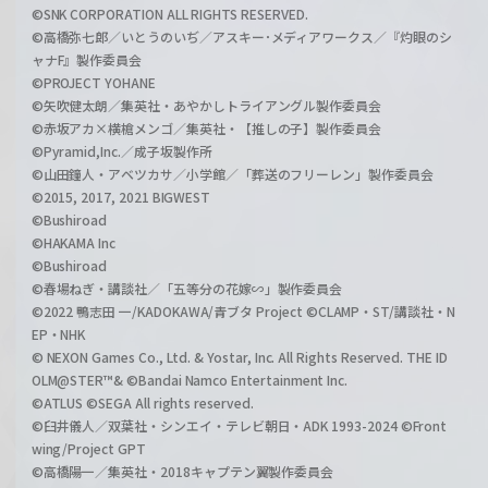
©SNK CORPORATION ALL RIGHTS RESERVED.
©高橋弥七郎／いとうのいぢ／アスキー･メディアワークス／『灼眼のシ
ャナF』製作委員会
©PROJECT YOHANE
©矢吹健太朗／集英社・あやかしトライアングル製作委員会
©赤坂アカ×横槍メンゴ／集英社・【推しの子】製作委員会
©Pyramid,Inc.／成子坂製作所
©山田鐘人・アベツカサ／小学館／「葬送のフリーレン」製作委員会
©2015, 2017, 2021 BIGWEST
©Bushiroad
©HAKAMA Inc
©Bushiroad
©春場ねぎ・講談社／「五等分の花嫁∽」製作委員会
©2022 鴨志田 一/KADOKAWA/青ブタ Project ©CLAMP・ST/講談社・N
EP・NHK
© NEXON Games Co., Ltd. & Yostar, Inc. All Rights Reserved. THE ID
OLM@STER™& ©Bandai Namco Entertainment Inc.
©ATLUS ©SEGA All rights reserved.
©臼井儀人／双葉社・シンエイ・テレビ朝日・ADK 1993-2024 ©Front
wing/Project GPT
©高橋陽一／集英社・2018キャプテン翼製作委員会