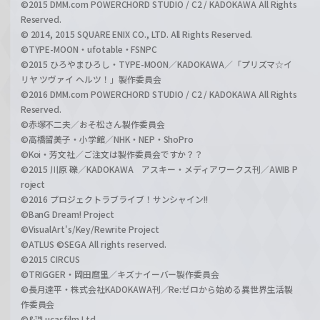
©2015 DMM.com POWERCHORD STUDIO / C2 / KADOKAWA All Rights
Reserved.
© 2014, 2015 SQUARE ENIX CO., LTD. All Rights Reserved.
©TYPE-MOON・ufotable・FSNPC
©2015 ひろやまひろし・TYPE-MOON／KADOKAWA／「プリズマ☆イ
リヤ ツヴァイ ヘルツ！」製作委員会
©2016 DMM.com POWERCHORD STUDIO / C2 / KADOKAWA All Rights
Reserved.
©赤塚不二夫／おそ松さん製作委員会
©高橋留美子・小学館／NHK・NEP・ShoPro
©Koi・芳文社／ご注文は製作委員会ですか？？
©2015 川原 礫／KADOKAWA アスキー・メディアワークス刊／AWIB P
roject
©2016 プロジェクトラブライブ！サンシャイン!!
©BanG Dream! Project
©VisualArt's/Key/Rewrite Project
©ATLUS ©SEGA All rights reserved.
©2015 CIRCUS
©TRIGGER・岡田麿里／キズナイーバー製作委員会
©長月達平・株式会社KADOKAWA刊／Re:ゼロから始める異世界生活製
作委員会
©&™Lucasfilm Ltd.