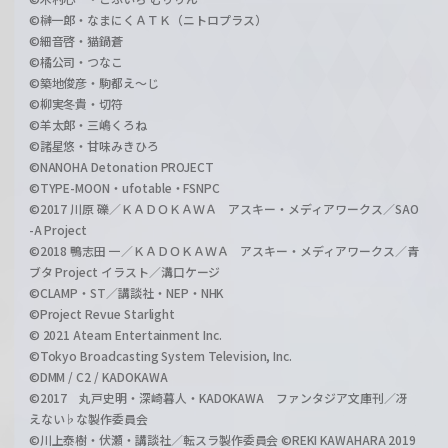
©榊一郎・なまにくＡＴＫ（ニトロプラス）
©細音啓・猫鍋蒼
©橘公司・つなこ
©築地俊彦・駒都え～じ
©柳実冬貴・切符
©羊太郎・三嶋くろね
©諸星悠・甘味みきひろ
©NANOHA Detonation PROJECT
©TYPE-MOON・ufotable・FSNPC
©2017 川原 礫／ＫＡＤＯＫＡＷＡ アスキー・メディアワークス／SAO
-A Project
©2018 鴨志田 一／ＫＡＤＯＫＡＷＡ アスキー・メディアワークス／青
ブタ Project イラスト／溝口ケージ
©CLAMP・ST／講談社・NEP・NHK
©Project Revue Starlight
© 2021 Ateam Entertainment Inc.
©Tokyo Broadcasting System Television, Inc.
©DMM / C2 / KADOKAWA
©2017 丸戸史明・深崎暮人・KADOKAWA ファンタジア文庫刊／冴
えない♭な製作委員会
©川上泰樹・伏瀬・講談社／転スラ製作委員会 ©REKI KAWAHARA 2019