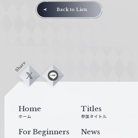
Back to Lists
Share
X
L
i
n
e
Home
Titles
ホーム
参加タイトル
For Beginners
News