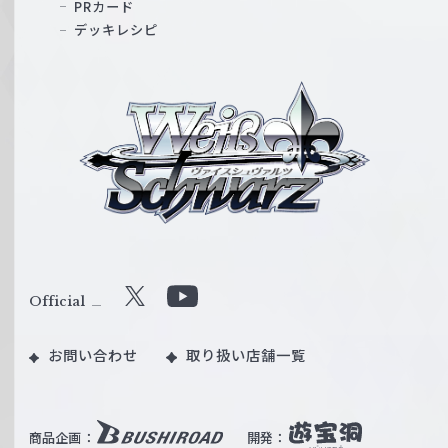
PRカード
デッキレシピ
ヴ
ァ
イ
ス
シ
ュ
ヴ
ァ
ル
Official
X
Y
ツ
o
｜
お問い合わせ
取り扱い店舗一覧
u
W
T
e
u
i
b
商品企画：
開発：
ß