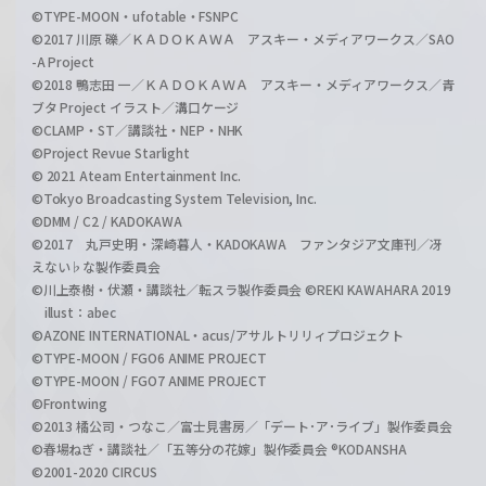
©TYPE-MOON・ufotable・FSNPC
©2017 川原 礫／ＫＡＤＯＫＡＷＡ アスキー・メディアワークス／SAO
-A Project
©2018 鴨志田 一／ＫＡＤＯＫＡＷＡ アスキー・メディアワークス／青
ブタ Project イラスト／溝口ケージ
©CLAMP・ST／講談社・NEP・NHK
©Project Revue Starlight
© 2021 Ateam Entertainment Inc.
©Tokyo Broadcasting System Television, Inc.
©DMM / C2 / KADOKAWA
©2017 丸戸史明・深崎暮人・KADOKAWA ファンタジア文庫刊／冴
えない♭な製作委員会
©川上泰樹・伏瀬・講談社／転スラ製作委員会 ©REKI KAWAHARA 2019
illust：abec
©AZONE INTERNATIONAL・acus/アサルトリリィプロジェクト
©TYPE-MOON / FGO6 ANIME PROJECT
©TYPE-MOON / FGO7 ANIME PROJECT
©Frontwing
©2013 橘公司・つなこ／富士見書房／「デート･ア･ライブ」製作委員会
©春場ねぎ・講談社／「五等分の花嫁」製作委員会 ®KODANSHA
©2001-2020 CIRCUS