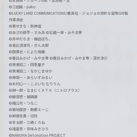
©水野良・グループSNE・出渕裕・左
©三田誠・pako
©LUCKY LAND COMMUNICATIONS/集英社・ジョジョの奇妙な冒険GW製
作委員会
©葵せきな・狗神煌
©あざの耕平・すみ兵 ©石踏一榮・みやま零
©井中だちま・飯田ぽち。
©恵比須清司・ぎん太郎
©鏡貴也・とよた瑣織
©春日みかげ・みやま零 ©春日みかげ・みやま零・深井涼介
©賀東招二・四季童子
©賀東招二・なかじまゆか
©神坂一・あらいずみるい
©木村心一・こぶいち むりりん
©榊一郎・なまにくＡＴＫ（ニトロプラス）
©細音啓・猫鍋蒼
©橘公司・つなこ
©築地俊彦・駒都え～じ
©柳実冬貴・切符
©羊太郎・三嶋くろね
©諸星悠・甘味みきひろ
©NANOHA Detonation PROJECT