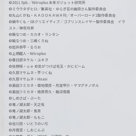
©2011 5pb.／Nitroplus 未来ガジェット研究所
©ミウラタダヒロ／集英社・ゆらぎ荘の幽奈さん製作委員会
©丸山くがね・ＫＡＤＯＫＡＷＡ刊／オーバーロード2製作委員会
©蝸牛くも・SBクリエイティブ／ゴブリンスレイヤー製作委員会 イラ
スト／神奈月昇
©暁なつめ・カカオ・ランタン
©暁なつめ・三嶋くろね
©岩井恭平・るろお
©上栖綴人・Nitroplus
©春日部タケル・ユキヲ
©枯野瑛・ｕｅ ©気がつけば毛玉・かにビーム
©久慈マサムネ・平つくね
©久慈マサムネ・Hisasi
©島田フミカネ・築地俊彦・月並甲介・ヤマグチノボル
©島田フミカネ・南房秀久・飯沼俊規
©しめさば・ぶーた
©竜ノ湖太郎・天之有
©竜ノ湖太郎・焦茶
©竜ノ湖太郎・ももこ
©谷川流・いとうのいぢ
©月夜涙・しおこんぶ