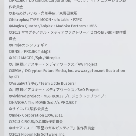
©PROJECT DD ©Index Corporation/「ペルソナ４」アニメーション製
作委員会
©あらゐけいいち・角川書店／東雲研究所
©Nitroplus/TYPE-MOON・ufotable・FZPC
©Magica Quartet/Aniplex・Madoka Partners・MBS
©2012 ヤマグチノボル・メディアファクトリー／ゼロの使い魔Ｆ製作委
員会
©Project シンフォギア
©BNGI／PROJECT iM@S
©2012 MAGES./5pb./Nitroplus
©川原 礫／アスキー・メディアワークス／AW Project
©SEGA / ©Crypton Future Media, Inc. www.crypton.net Illustration
by KEI
©VisualArt's/Key/Team Little Busters!
©川原 礫／アスキー・メディアワークス／SAO Project
©vividred project・MBS ©2013 プロジェクトラブライブ！
©NANOHA The MOVIE 2nd A's PROJECT
©サイコパス製作委員会
©Index Corporation 1996,2011
©2013 CIRCUS/D.C.III製作委員会
©オケアノス／「翠星のガルガンティア」製作委員会
©2013 Nippon Ichi Software, Inc.