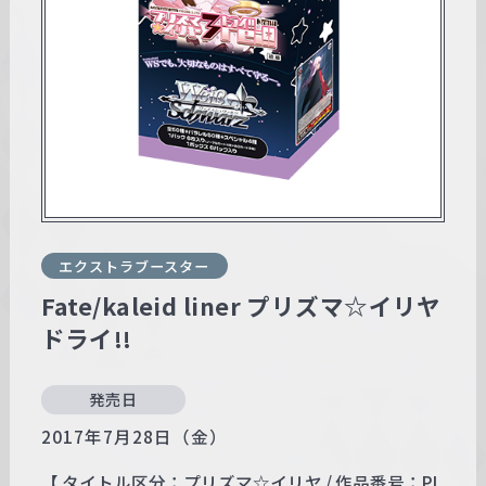
w
a
r
z
エクストラブースター
Fate/kaleid liner プリズマ☆イリヤ
ドライ!!
発売日
2017年7月28日（金）
【 タイトル区分：プリズマ☆イリヤ / 作品番号：PI