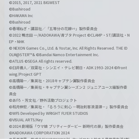
©2015, 2017, 2021 BIGWEST
©Bushiroad
©HAKAMA Inc
©Bushiroad
©春場ねぎ・講談社／「五等分の花嫁∽」製作委員会
©2022 鴨志田 一/KADOKAWA/青ブタ Project ©CLAMP・ST/講談社・N
EP・NHK
© NEXON Games Co., Ltd. & Yostar, Inc. All Rights Reserved. THE ID
OLM@STER™& ©Bandai Namco Entertainment Inc.
©ATLUS ©SEGA All rights reserved.
©臼井儀人／双葉社・シンエイ・テレビ朝日・ADK 1993-2024 ©Front
wing/Project GPT
©高橋陽一／集英社・2018キャプテン翼製作委員会
©高橋陽一／集英社・キャプテン翼シーズン２ ジュニアユース編製作委
員会
©あfろ・芳文社／野外活動プロジェクト
©和月伸宏／集英社・「るろうに剣心 －明治剣客浪漫譚－」製作委員会
©WFS Developed by WRIGHT FLYER STUDIOS
©VISUAL ARTS/Key
©2024 劇場版「ウマ娘 プリティーダービー 新時代の扉」製作委員会
©KADOKAWA CORPORATION 2024