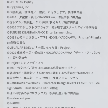
©VISUAL ARTS/Key
© Cygames, Inc.
© 宮島礼吏・講談社／「彼女、お借りします」製作委員会
©2020 夕蜜柑・狐印／KADOKAWA／防振り製作委員会
©赤坂アカ／集英社・かぐや様は告らせたい製作委員会
©2020 プロジェクトラブライブ！虹ヶ咲学園スクールアイドル同好会
©SUNRISE ©BANDAI NAMCO Entertainment Inc.
©2019 ひろやまひろし・TYPE-MOON／KADOKAWA／Prisma☆Phanta
sm製作委員会
©VISUAL ARTS/Key/「神様になった日」Project
©2020 東出祐一郎・橘公司・NOCO/KADOKAWA/「デート・ア・バレッ
ト」製作委員会
©Project シンフォギアＸＶ
© Koi・芳文社／ご注文はBLOOM製作委員会ですか？
©春場ねぎ・講談社／「五等分の花嫁∬」製作委員会 ®KODANSHA
©葦原大介／集英社・テレビ朝日・東映アニメーション
©VANGUARD overDress Character Design ©2021 CLAMP・ST de
sign:伊藤彰 illust:Kinema citrus/獣道
©理不尽な孫の手/MFブックス/「無職転生」製作委員会
©irodori ent post
© MARVEL