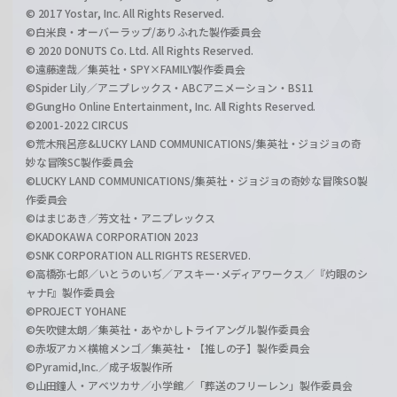
© 2017 Yostar, Inc. All Rights Reserved.
©白米良・オーバーラップ/ありふれた製作委員会
© 2020 DONUTS Co. Ltd. All Rights Reserved.
©遠藤達哉／集英社・SPY×FAMILY製作委員会
©Spider Lily／アニプレックス・ABCアニメーション・BS11
©GungHo Online Entertainment, Inc. All Rights Reserved.
©2001-2022 CIRCUS
©荒木飛呂彦&LUCKY LAND COMMUNICATIONS/集英社・ジョジョの奇
妙な冒険SC製作委員会
©LUCKY LAND COMMUNICATIONS/集英社・ジョジョの奇妙な冒険SO製
作委員会
©はまじあき／芳文社・アニプレックス
©KADOKAWA CORPORATION 2023
©SNK CORPORATION ALL RIGHTS RESERVED.
©高橋弥七郎／いとうのいぢ／アスキー･メディアワークス／『灼眼のシ
ャナF』製作委員会
©PROJECT YOHANE
©矢吹健太朗／集英社・あやかしトライアングル製作委員会
©赤坂アカ×横槍メンゴ／集英社・【推しの子】製作委員会
©Pyramid,Inc.／成子坂製作所
©山田鐘人・アベツカサ／小学館／「葬送のフリーレン」製作委員会