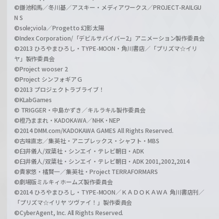
©鎌池和馬／冬川基／アスキー・メディアワークス／PROJECT-RAILGU
N S
©sole;viola／Progetto 幻影太陽
©Index Corporation/「デビルサバイバー2」アニメーション製作委員会
©2013 ひろやまひろし・TYPE-MOON・角川書店／「プリズマ☆イリ
ヤ」製作委員会
©Project wooser 2
©Project シンフォギアＧ
©2013 プロジェクトラブライブ！
©KLabGames
© TRIGGER・中島かずき／キルラキル製作委員会
©橙乃ままれ・KADOKAWA／NHK・NEP
©2014 DMM.com/KADOKAWA GAMES All Rights Reserved.
©古味直志／集英社・アニプレックス・シャフト・MBS
©臼井儀人/双葉社・シンエイ・テレビ朝日・ADK
©臼井儀人/双葉社・シンエイ・テレビ朝日・ADK 2001,2002,2014
©貴家悠・橘賢一／集英社・Project TERRAFORMARS
©劇場版ミルキィホームズ製作委員会
©2014 ひろやまひろし・TYPE-MOON／ＫＡＤＯＫＡＷＡ 角川書店刊／
「プリズマ☆イリヤ ツヴァイ！」製作委員会
©CyberAgent, Inc. All Rights Reserved.