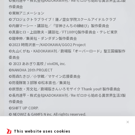
©長月達平・株式会社KADOKAWA刊／Re:ゼロから始める異世界生活2製
作委員会
©東映アニメーション
©プロジェクトラブライブ！蓮ノ空女学院スクールアイドルクラブ
©内藤マーシー・講談社／「甘神さんちの縁結び」製作委員会
©真島ヒロ・上田敦夫・講談社／FT100YQ製作委員会・テレビ東京
©龍幸伸／集英社・ダンダダン製作委員会
©2023 時雨沢恵一/KADOKAWA/GGO2 Project
©丸山くがね・KADOKAWA刊／劇場版「オーバーロード」聖王国編製作
委員会
© 2023 あおぎり高校 / viviON, inc.
©NANOHA 20th PROJECT
©雨森たきび／小学館／マケイン応援委員会
©防衛隊第３部隊 ©松本直也／集英社
©原悠衣・芳文社／劇場版きんいろモザイク Thank you!! 製作委員会
©長月達平・株式会社KADOKAWA刊／Re:ゼロから始める異世界生活3製
作委員会
©SHIFT UP CORP.
© NEOWIZ & GAMFS N inc. All rights reserved.
©ATLUS. ©SEGA.
✕
©GIRLS und PANZER Projekt
This website uses cookies
©GIRLS und PANZER Film Projekt