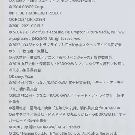
©大森藤ノ・SBクリエイティブ/ダンまち4製作委員会
© 2016 COVER Corp.
©D_CIDE TRAUMEREI PROJECT
©CIRCUS/ ©HIKOSEN
©2001-2021 CIRCUS
© SEGA / © Colorful Palette Inc. / © Crypton Future Media, INC. ww
w.piapro.net
All rights reserved.
©2022 プロジェクトラブライブ！虹ヶ咲学園スクールアイドル同好会
©クール教信者／双葉社
©和久井健・講談社／アニメ「東京リベンジャーズ」製作委員会
©2019 丸戸史明・深崎暮人・KADOKAWA ファンタジア文庫刊／映画も
冴えない製作委員会
©Disney/Pixar
©2014 橘公司・つなこ/KADOKAWA 富士見書房刊/「デート・ア・ライ
ブⅡ」製作委員会
©2019 橘公司・つなこ／KADOKAWA／「デート・ア・ライブⅢ」製作
委員会
©春場ねぎ・講談社／映画「五等分の花嫁」製作委員会 ®KODANSHA
©藤本タツキ／集英社・ＭＡＰＰＡ ©丸山くがね・KADOKAWA刊／オー
バーロード4製作委員会
©2020 川原 礫/KADOKAWA/SAO-P Project
© 2017 Manjuu Co.,Ltd. & YongShi Co.,Ltd. All Rights Reserved.