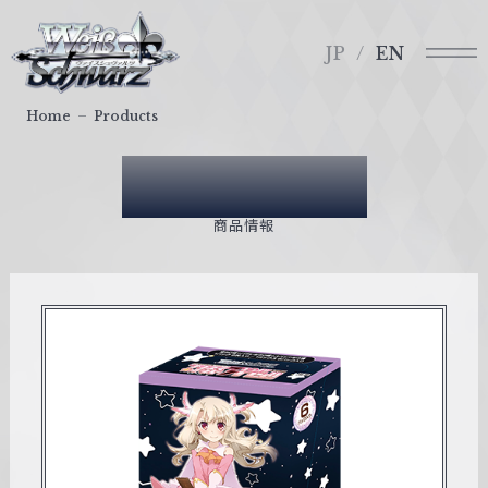
メ
ヴ
ニ
ァ
JP
EN
ュ
イ
ー
ス
Home
Products
シ
ュ
Products
ヴ
ァ
商品情報
ル
ツ
｜
W
e
i
ß
S
c
h