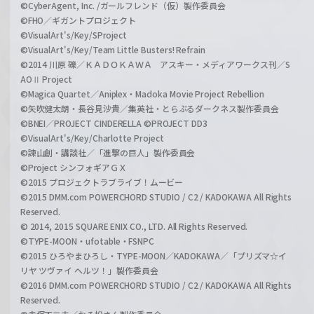
©CyberAgent, Inc. /ガールフレンド（仮）製作委員会
©FHO／ギガントプロジェクト
©VisualArt's/Key/SProject
©VisualArt's/Key/Team Little Busters! Refrain
©2014 川原 礫／ＫＡＤＯＫＡＷＡ アスキー・メディアワークス刊／S
AOⅡ Project
©Magica Quartet／Aniplex・Madoka Movie Project Rebellion
©矢吹健太朗・長谷見沙貴／集英社・とらぶるダークネス製作委員会
©BNEI／PROJECT CINDERELLA ©PROJECT DD3
©VisualArt's/Key/Charlotte Project
©諫山創・講談社／「進撃の巨人」製作委員会
©Project シンフォギアＧＸ
©2015 プロジェクトラブライブ！ムービー
©2015 DMM.com POWERCHORD STUDIO / C2 / KADOKAWA All Rights
Reserved.
© 2014, 2015 SQUARE ENIX CO., LTD. All Rights Reserved.
©TYPE-MOON・ufotable・FSNPC
©2015 ひろやまひろし・TYPE-MOON／KADOKAWA／「プリズマ☆イ
リヤ ツヴァイ ヘルツ！」製作委員会
©2016 DMM.com POWERCHORD STUDIO / C2 / KADOKAWA All Rights
Reserved.