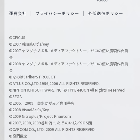
e
S
O
運営会社
プライバシーポリシー
外部送信ポリシー
c
f
h
f
w
i
a
©CIRCUS
c
©2007 VisualArt's/Key
r
i
©2007 ヤマグチノボル･メディアファクトリー／ゼロの使い魔製作委員
z
会
a
©2008 ヤマグチノボル･メディアファクトリー／ゼロの使い魔製作委員
l
会
C
©なのはStrikerS PROJECT
h
©ATLUS CO.,LTD.1996,2006 ALL RIGHTS RESERVED.
a
©NIPPON ICHI SOFTWARE INC. ©TYPE-MOON All Rights Reserved.
n
©SEGA
©2005、2009 美水かがみ／角川書店
n
©2008 VisualArt's/Key
e
©2009 Nitroplus/Project Phantom
l
©2007,2008,2009谷川流･いとうのいぢ／
SOS団
©CAPCOM CO., LTD. 2009 ALL RIGHTS RESERVED.
©窪岡俊之