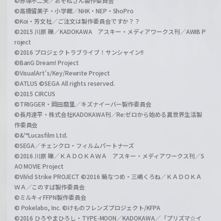
©赤塚不二夫／おそ松さん製作委員会
©高橋留美子・小学館／NHK・NEP・ShoPro
©Koi・芳文社／ご注文は製作委員会ですか？？
©2015 川原 礫／KADOKAWA アスキー・メディアワークス刊／AWIB P
roject
©2016 プロジェクトラブライブ！サンシャイン!!
©BanG Dream! Project
©VisualArt's/Key/Rewrite Project
©ATLUS ©SEGA All rights reserved.
©2015 CIRCUS
©TRIGGER・岡田麿里／キズナイーバー製作委員会
©長月達平・株式会社KADOKAWA刊／Re:ゼロから始める異世界生活製
作委員会
©&™Lucasfilm Ltd.
©SEGA／チェンクロ・フィルムパートナーズ
©2016 川原 礫／ＫＡＤＯＫＡＷＡ アスキー・メディアワークス刊／S
AO MOVIE Project
©ViVid Strike PROJECT ©2016 暁なつめ・三嶋くろね／ＫＡＤＯＫＡ
ＷＡ／このすば製作委員会
©ミルキィFFPN製作委員会
© Pokelabo, Inc. ©けものフレンズプロジェクト/KFPA
©2016 ひろやまひろし・TYPE-MOON／KADOKAWA／「プリズマ☆イ