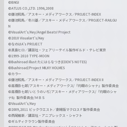
©BNGI
©ATLUS CO.,LTD. 1996,2008
©鎌池和馬／アスキー・メディアワークス／PROJECT-INDEX
©鎌池和馬／冬川基／アスキー・メディアワークス／PROJECT-RAILGU
N
©VisualArt's/Key/Angel Beats! Project
©2010 Visualart's/Key
©なのはA's PROJECT
©真島ヒロ／講談社・フェアリーテイル製作ギルド・テレビ東京
©1999-2010 TYPE-MOON
©Bushiroad illust:たにはらなつき(EDEN'S NOTES)
©Bushiroad/Project MILKY HOLMES
©カラー
©鎌池和馬／アスキー・メディアワークス／PROJECT-INDEX II
©高橋弥七郎/アスキー・メディアワークス/『灼眼のシャナ』製作委員会
©高橋弥七郎/いとうのいぢ/アスキー・メディアワークス/『灼眼のシャ
ナII』製作委員会/ＭＢＳ
©VisualArt's/Key
©2009,2011 ビックウエスト／劇場版マクロスＦ製作委員会
©西尾維新／講談社・アニプレックス・シャフト
©ギルティクラウン製作委員会