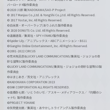
バーロード4製作委員会
©2020 川原 礫/KADOKAWA/SAO-P Project
© 2017 Manjuu Co.,Ltd. & YongShi Co.,Ltd. All Rights Reserved.
© 2017 Yostar, Inc. All Rights Reserved.
©白米良・オーバーラップ/ありふれた製作委員会
© 2020 DONUTS Co. Ltd. All Rights Reserved.
©遠藤達哉／集英社・SPY×FAMILY製作委員会
©Spider Lily／アニプレックス・ABCアニメーション・BS11
©GungHo Online Entertainment, Inc. All Rights Reserved.
©2001-2022 CIRCUS
©荒木飛呂彦&LUCKY LAND COMMUNICATIONS/集英社・ジョジョの奇
妙な冒険SC製作委員会
©LUCKY LAND COMMUNICATIONS/集英社・ジョジョの奇妙な冒険SO製
作委員会
©はまじあき／芳文社・アニプレックス
©KADOKAWA CORPORATION 2023
©SNK CORPORATION ALL RIGHTS RESERVED.
©高橋弥七郎／いとうのいぢ／アスキー･メディアワークス／『灼眼のシ
ャナF』製作委員会
©PROJECT YOHANE
©矢吹健太朗／集英社・あやかしトライアングル製作委員会