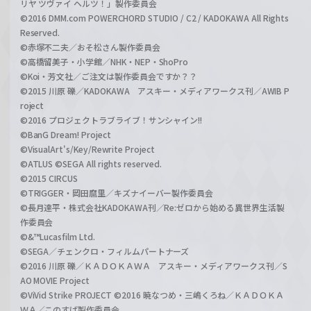
リヤ ツヴァイ ヘルツ！」製作委員会
©2016 DMM.com POWERCHORD STUDIO / C2 / KADOKAWA All Rights
Reserved.
©赤塚不二夫／おそ松さん製作委員会
©高橋留美子・小学館／NHK・NEP・ShoPro
©Koi・芳文社／ご注文は製作委員会ですか？？
©2015 川原 礫／KADOKAWA アスキー・メディアワークス刊／AWIB P
roject
©2016 プロジェクトラブライブ！サンシャイン!!
©BanG Dream! Project
©VisualArt's/Key/Rewrite Project
©ATLUS ©SEGA All rights reserved.
©2015 CIRCUS
©TRIGGER・岡田麿里／キズナイーバー製作委員会
©長月達平・株式会社KADOKAWA刊／Re:ゼロから始める異世界生活製
作委員会
©&™Lucasfilm Ltd.
©SEGA／チェンクロ・フィルムパートナーズ
©2016 川原 礫／ＫＡＤＯＫＡＷＡ アスキー・メディアワークス刊／S
AO MOVIE Project
©ViVid Strike PROJECT ©2016 暁なつめ・三嶋くろね／ＫＡＤＯＫＡ
ＷＡ／このすば製作委員会