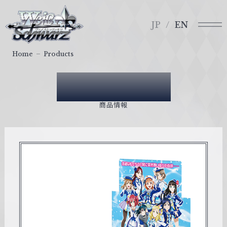
メ
ヴ
ニ
ァ
JP
EN
ュ
イ
ー
ス
Home
Products
シ
ュ
Products
ヴ
ァ
商品情報
ル
ツ
｜
W
e
i
ß
S
c
h