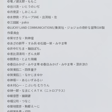
©竜ノ湖太郎・ももこ
©谷川流・いとうのいぢ
©月夜涙・しおこんぶ
©水野良・グループSNE・出渕裕・左
©三田誠・pako
©LUCKY LAND COMMUNICATIONS/集英社・ジョジョの奇妙な冒険GW製
作委員会
©葵せきな・狗神煌
©あざの耕平・すみ兵 ©石踏一榮・みやま零
©井中だちま・飯田ぽち。
©恵比須清司・ぎん太郎
©鏡貴也・とよた瑣織
©春日みかげ・みやま零 ©春日みかげ・みやま零・深井涼介
©賀東招二・四季童子
©賀東招二・なかじまゆか
©神坂一・あらいずみるい
©木村心一・こぶいち むりりん
©榊一郎・なまにくＡＴＫ（ニトロプラス）
©細音啓・猫鍋蒼
©橘公司・つなこ
©築地俊彦・駒都え～じ
©柳実冬貴・切符