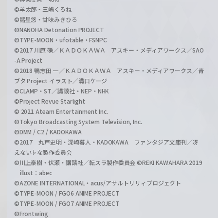
©羊太郎・三嶋くろね
©諸星悠・甘味みきひろ
©NANOHA Detonation PROJECT
©TYPE-MOON・ufotable・FSNPC
©2017 川原 礫／ＫＡＤＯＫＡＷＡ アスキー・メディアワークス／SAO
-A Project
©2018 鴨志田 一／ＫＡＤＯＫＡＷＡ アスキー・メディアワークス／青
ブタ Project イラスト／溝口ケージ
©CLAMP・ST／講談社・NEP・NHK
©Project Revue Starlight
© 2021 Ateam Entertainment Inc.
©Tokyo Broadcasting System Television, Inc.
©DMM / C2 / KADOKAWA
©2017 丸戸史明・深崎暮人・KADOKAWA ファンタジア文庫刊／冴
えない♭な製作委員会
©川上泰樹・伏瀬・講談社／転スラ製作委員会 ©REKI KAWAHARA 2019
illust：abec
©AZONE INTERNATIONAL・acus/アサルトリリィプロジェクト
©TYPE-MOON / FGO6 ANIME PROJECT
©TYPE-MOON / FGO7 ANIME PROJECT
©Frontwing