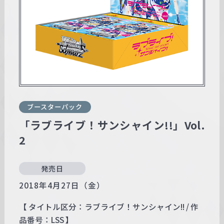
w
a
r
z
ブースターパック
「ラブライブ！サンシャイン!!」Vol.
2
発売日
2018年4月27日（金）
【 タイトル区分：ラブライブ！サンシャイン!! / 作
品番号：LSS 】