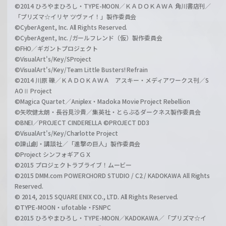
©2014 ひろやまひろし・TYPE-MOON／ＫＡＤＯＫＡＷＡ 角川書店刊／
「プリズマ☆イリヤ ツヴァイ！」製作委員会
©CyberAgent, Inc. All Rights Reserved.
©CyberAgent, Inc. /ガールフレンド（仮）製作委員会
©FHO／ギガントプロジェクト
©VisualArt's/Key/SProject
©VisualArt's/Key/Team Little Busters! Refrain
©2014 川原 礫／ＫＡＤＯＫＡＷＡ アスキー・メディアワークス刊／S
AOⅡ Project
©Magica Quartet／Aniplex・Madoka Movie Project Rebellion
©矢吹健太朗・長谷見沙貴／集英社・とらぶるダークネス製作委員会
©BNEI／PROJECT CINDERELLA ©PROJECT DD3
©VisualArt's/Key/Charlotte Project
©諫山創・講談社／「進撃の巨人」製作委員会
©Project シンフォギアＧＸ
©2015 プロジェクトラブライブ！ムービー
©2015 DMM.com POWERCHORD STUDIO / C2 / KADOKAWA All Rights
Reserved.
© 2014, 2015 SQUARE ENIX CO., LTD. All Rights Reserved.
©TYPE-MOON・ufotable・FSNPC
©2015 ひろやまひろし・TYPE-MOON／KADOKAWA／「プリズマ☆イ