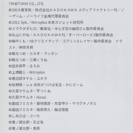
TM ©TOHO CO., LTD.
©2014 榎宮祐・株式会社ＫＡＤＯＫＡＷＡ メディアファクトリー刊／ノ
ーゲーム・ノーライフ全権代理委員会
©2011 5pb.／Nitroplus 未来ガジェット研究所
©ミウラタダヒロ／集英社・ゆらぎ荘の幽奈さん製作委員会
©丸山くがね・ＫＡＤＯＫＡＷＡ刊／オーバーロード2製作委員会
©蝸牛くも・SBクリエイティブ／ゴブリンスレイヤー製作委員会 イラ
スト／神奈月昇
©暁なつめ・カカオ・ランタン
©暁なつめ・三嶋くろね
©岩井恭平・るろお
©上栖綴人・Nitroplus
©春日部タケル・ユキヲ
©枯野瑛・ｕｅ ©気がつけば毛玉・かにビーム
©久慈マサムネ・平つくね
©久慈マサムネ・Hisasi
©島田フミカネ・築地俊彦・月並甲介・ヤマグチノボル
©島田フミカネ・南房秀久・飯沼俊規
©しめさば・ぶーた
©竜ノ湖太郎・天之有
©竜ノ湖太郎・焦茶