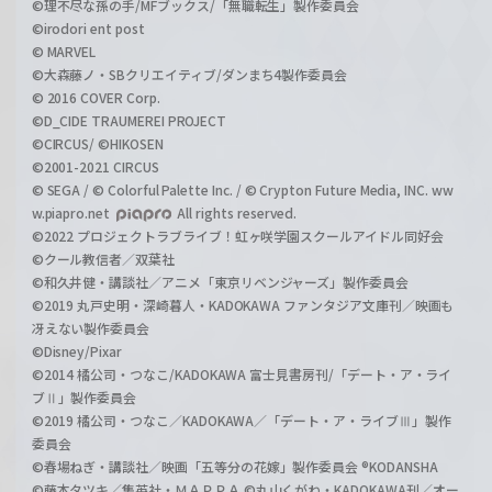
©理不尽な孫の手/MFブックス/「無職転生」製作委員会
©irodori ent post
© MARVEL
©大森藤ノ・SBクリエイティブ/ダンまち4製作委員会
© 2016 COVER Corp.
©D_CIDE TRAUMEREI PROJECT
©CIRCUS/ ©HIKOSEN
©2001-2021 CIRCUS
© SEGA / © Colorful Palette Inc. / © Crypton Future Media, INC. ww
w.piapro.net
All rights reserved.
©2022 プロジェクトラブライブ！虹ヶ咲学園スクールアイドル同好会
©クール教信者／双葉社
©和久井健・講談社／アニメ「東京リベンジャーズ」製作委員会
©2019 丸戸史明・深崎暮人・KADOKAWA ファンタジア文庫刊／映画も
冴えない製作委員会
©Disney/Pixar
©2014 橘公司・つなこ/KADOKAWA 富士見書房刊/「デート・ア・ライ
ブⅡ」製作委員会
©2019 橘公司・つなこ／KADOKAWA／「デート・ア・ライブⅢ」製作
委員会
©春場ねぎ・講談社／映画「五等分の花嫁」製作委員会 ®KODANSHA
©藤本タツキ／集英社・ＭＡＰＰＡ ©丸山くがね・KADOKAWA刊／オー