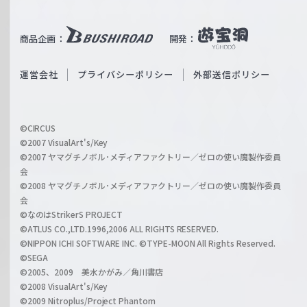
T
e
u
i
b
商品企画：
開発：
ß
e
S
O
運営会社
プライバシーポリシー
外部送信ポリシー
c
f
h
f
w
i
a
©CIRCUS
c
©2007 VisualArt's/Key
r
i
©2007 ヤマグチノボル･メディアファクトリー／ゼロの使い魔製作委員
z
会
a
©2008 ヤマグチノボル･メディアファクトリー／ゼロの使い魔製作委員
l
会
C
©なのはStrikerS PROJECT
h
©ATLUS CO.,LTD.1996,2006 ALL RIGHTS RESERVED.
a
©NIPPON ICHI SOFTWARE INC. ©TYPE-MOON All Rights Reserved.
n
©SEGA
©2005、2009 美水かがみ／角川書店
n
©2008 VisualArt's/Key
e
©2009 Nitroplus/Project Phantom