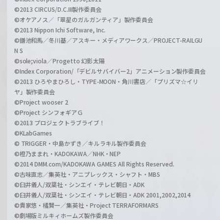
©2013 CIRCUS/D.C.III製作委員会
©オケアノス／「翠星のガルガンティア」製作委員会
©2013 Nippon Ichi Software, Inc.
©鎌池和馬／冬川基／アスキー・メディアワークス／PROJECT-RAILGU
N S
©sole;viola／Progetto 幻影太陽
©Index Corporation/「デビルサバイバー2」アニメーション製作委員会
©2013 ひろやまひろし・TYPE-MOON・角川書店／「プリズマ☆イリ
ヤ」製作委員会
©Project wooser 2
©Project シンフォギアＧ
©2013 プロジェクトラブライブ！
©KLabGames
© TRIGGER・中島かずき／キルラキル製作委員会
©橙乃ままれ・KADOKAWA／NHK・NEP
©2014 DMM.com/KADOKAWA GAMES All Rights Reserved.
©古味直志／集英社・アニプレックス・シャフト・MBS
©臼井儀人/双葉社・シンエイ・テレビ朝日・ADK
©臼井儀人/双葉社・シンエイ・テレビ朝日・ADK 2001,2002,2014
©貴家悠・橘賢一／集英社・Project TERRAFORMARS
©劇場版ミルキィホームズ製作委員会