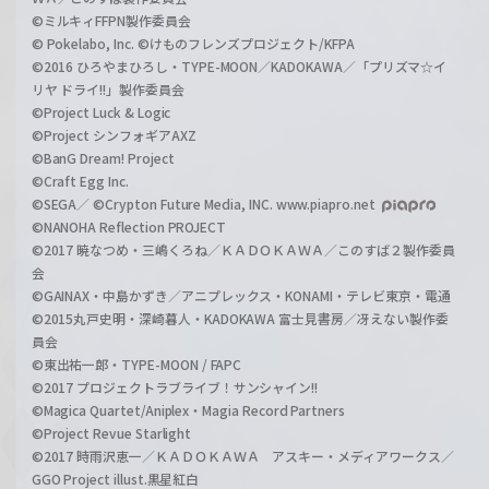
©ミルキィFFPN製作委員会
© Pokelabo, Inc. ©けものフレンズプロジェクト/KFPA
©2016 ひろやまひろし・TYPE-MOON／KADOKAWA／「プリズマ☆イ
リヤ ドライ!!」製作委員会
©Project Luck & Logic
©Project シンフォギアAXZ
©BanG Dream! Project
©Craft Egg Inc.
©SEGA／ ©Crypton Future Media, INC. www.piapro.net
©NANOHA Reflection PROJECT
©2017 暁なつめ・三嶋くろね／ＫＡＤＯＫＡＷＡ／このすば２製作委員
会
©GAINAX・中島かずき／アニプレックス・KONAMI・テレビ東京・電通
©2015丸戸史明・深崎暮人・KADOKAWA 富士見書房／冴えない製作委
員会
©東出祐一郎・TYPE-MOON / FAPC
©2017 プロジェクトラブライブ！サンシャイン!!
©Magica Quartet/Aniplex・Magia Record Partners
©Project Revue Starlight
©2017 時雨沢恵一／ＫＡＤＯＫＡＷＡ アスキー・メディアワークス／
GGO Project illust.黒星紅白