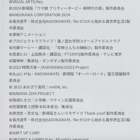
©VISUAL ARTS/Key
©2024 劇場版「ウマ娘 プリティーダービー 新時代の扉」製作委員会
©KADOKAWA CORPORATION 2024
©長月達平・株式会社KADOKAWA刊／Re:ゼロから始める異世界生活2製
作委員会
©東映アニメーション
©プロジェクトラブライブ！蓮ノ空女学院スクールアイドルクラブ
©内藤マーシー・講談社／「甘神さんちの縁結び」製作委員会
©真島ヒロ・上田敦夫・講談社／FT100YQ製作委員会・テレビ東京
©龍幸伸／集英社・ダンダダン製作委員会
©2023 時雨沢恵一/KADOKAWA/GGO2 Project
©丸山くがね・KADOKAWA刊／劇場版「オーバーロード」聖王国編製作
委員会
© 2023 あおぎり高校 / viviON, inc.
©NANOHA 20th PROJECT
©雨森たきび／小学館／マケイン応援委員会
©防衛隊第３部隊 ©松本直也／集英社
©原悠衣・芳文社／劇場版きんいろモザイク Thank you!! 製作委員会
©長月達平・株式会社KADOKAWA刊／Re:ゼロから始める異世界生活3製
作委員会
©SHIFT UP CORP.
© NEOWIZ & GAMFS N inc. All rights reserved.