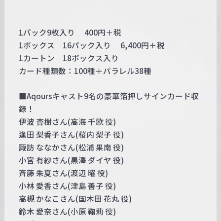
1パック9枚入り 400円＋税
1ボックス 16パック入り 6,400円＋税
1カートン 18ボックス入り
カード種類数：100種＋パラレル38種
■Aqoursキャスト9名の豪華箔押しサインカード収
録！
伊波 杏樹さん(高海 千歌 役)
逢田 梨香子さん(桜内 梨子 役)
諏訪 ななかさん(松浦 果南 役)
小宮 有紗さん(黒澤 ダイヤ 役)
斉藤 朱夏さん(渡辺 曜 役)
小林 愛香さん(津島 善子 役)
高槻 かなこさん(国木田 花丸 役)
鈴木 愛奈さん(小原 鞠莉 役)