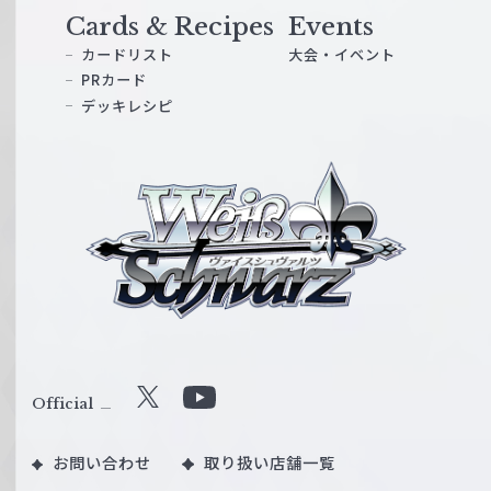
Cards & Recipes
Events
カードリスト
大会・イベント
PRカード
デッキレシピ
ヴ
ァ
イ
ス
シ
ュ
ヴ
ァ
ル
Official
X
Y
ツ
o
｜
お問い合わせ
取り扱い店舗一覧
u
W