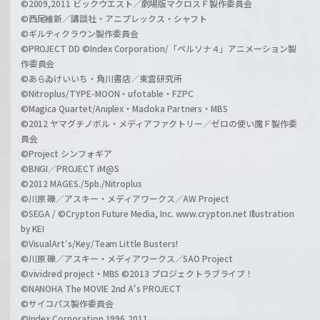
©2009,2011 ビックウエスト／劇場版マクロスＦ製作委員会
©西尾維新／講談社・アニプレックス・シャフト
©ギルティクラウン製作委員会
©PROJECT DD ©Index Corporation/「ペルソナ４」アニメーション製
作委員会
©あらゐけいいち・角川書店／東雲研究所
©Nitroplus/TYPE-MOON・ufotable・FZPC
©Magica Quartet/Aniplex・Madoka Partners・MBS
©2012 ヤマグチノボル・メディアファクトリー／ゼロの使い魔Ｆ製作委
員会
©Project シンフォギア
©BNGI／PROJECT iM@S
©2012 MAGES./5pb./Nitroplus
©川原 礫／アスキー・メディアワークス／AW Project
©SEGA / ©Crypton Future Media, Inc. www.crypton.net Illustration
by KEI
©VisualArt's/Key/Team Little Busters!
©川原 礫／アスキー・メディアワークス／SAO Project
©vividred project・MBS ©2013 プロジェクトラブライブ！
©NANOHA The MOVIE 2nd A's PROJECT
©サイコパス製作委員会
©Index Corporation 1996,2011