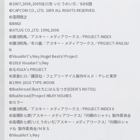
l
©2007,2008,2009谷川流･いとうのいぢ／
SOS団
©CAPCOM CO., LTD. 2009 ALL RIGHTS RESERVED.
©窪岡俊之
©BNGI
©ATLUS CO.,LTD. 1996,2008
©鎌池和馬／アスキー・メディアワークス／PROJECT-INDEX
©鎌池和馬／冬川基／アスキー・メディアワークス／PROJECT-RAILGU
N
©VisualArt's/Key/Angel Beats! Project
©2010 Visualart's/Key
©なのはA's PROJECT
©真島ヒロ／講談社・フェアリーテイル製作ギルド・テレビ東京
©1999-2010 TYPE-MOON
©Bushiroad illust:たにはらなつき(EDEN'S NOTES)
©Bushiroad/Project MILKY HOLMES
©カラー
©鎌池和馬／アスキー・メディアワークス／PROJECT-INDEX II
©高橋弥七郎/アスキー・メディアワークス/『灼眼のシャナ』製作委員会
©高橋弥七郎/いとうのいぢ/アスキー・メディアワークス/『灼眼のシャ
ナII』製作委員会/ＭＢＳ
©VisualArt's/Key