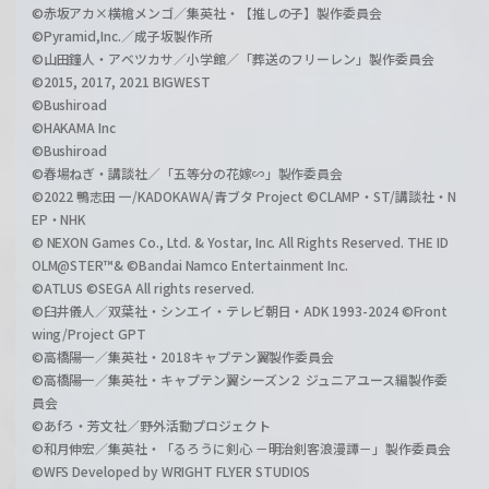
©赤坂アカ×横槍メンゴ／集英社・【推しの子】製作委員会
©Pyramid,Inc.／成子坂製作所
©山田鐘人・アベツカサ／小学館／「葬送のフリーレン」製作委員会
©2015, 2017, 2021 BIGWEST
©Bushiroad
©HAKAMA Inc
©Bushiroad
©春場ねぎ・講談社／「五等分の花嫁∽」製作委員会
©2022 鴨志田 一/KADOKAWA/青ブタ Project ©CLAMP・ST/講談社・N
EP・NHK
© NEXON Games Co., Ltd. & Yostar, Inc. All Rights Reserved. THE ID
OLM@STER™& ©Bandai Namco Entertainment Inc.
©ATLUS ©SEGA All rights reserved.
©臼井儀人／双葉社・シンエイ・テレビ朝日・ADK 1993-2024 ©Front
wing/Project GPT
©高橋陽一／集英社・2018キャプテン翼製作委員会
©高橋陽一／集英社・キャプテン翼シーズン２ ジュニアユース編製作委
員会
©あfろ・芳文社／野外活動プロジェクト
©和月伸宏／集英社・「るろうに剣心 －明治剣客浪漫譚－」製作委員会
©WFS Developed by WRIGHT FLYER STUDIOS