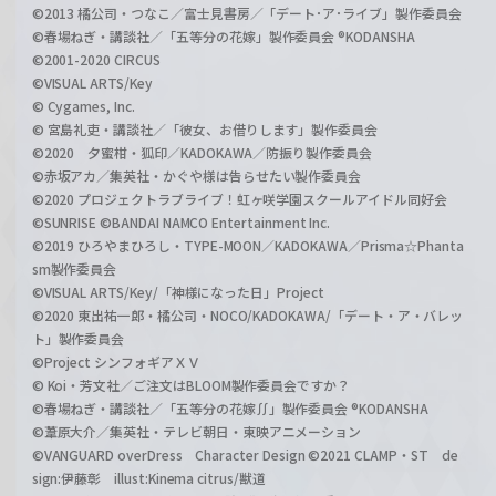
©2013 橘公司・つなこ／富士見書房／「デート･ア･ライブ」製作委員会
©春場ねぎ・講談社／「五等分の花嫁」製作委員会 ®KODANSHA
©2001-2020 CIRCUS
©VISUAL ARTS/Key
© Cygames, Inc.
© 宮島礼吏・講談社／「彼女、お借りします」製作委員会
©2020 夕蜜柑・狐印／KADOKAWA／防振り製作委員会
©赤坂アカ／集英社・かぐや様は告らせたい製作委員会
©2020 プロジェクトラブライブ！虹ヶ咲学園スクールアイドル同好会
©SUNRISE ©BANDAI NAMCO Entertainment Inc.
©2019 ひろやまひろし・TYPE-MOON／KADOKAWA／Prisma☆Phanta
sm製作委員会
©VISUAL ARTS/Key/「神様になった日」Project
©2020 東出祐一郎・橘公司・NOCO/KADOKAWA/「デート・ア・バレッ
ト」製作委員会
©Project シンフォギアＸＶ
© Koi・芳文社／ご注文はBLOOM製作委員会ですか？
©春場ねぎ・講談社／「五等分の花嫁∬」製作委員会 ®KODANSHA
©葦原大介／集英社・テレビ朝日・東映アニメーション
©VANGUARD overDress Character Design ©2021 CLAMP・ST de
sign:伊藤彰 illust:Kinema citrus/獣道