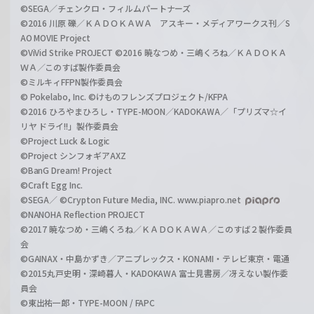
©SEGA／チェンクロ・フィルムパートナーズ
©2016 川原 礫／ＫＡＤＯＫＡＷＡ アスキー・メディアワークス刊／S
AO MOVIE Project
©ViVid Strike PROJECT ©2016 暁なつめ・三嶋くろね／ＫＡＤＯＫＡ
ＷＡ／このすば製作委員会
©ミルキィFFPN製作委員会
© Pokelabo, Inc. ©けものフレンズプロジェクト/KFPA
©2016 ひろやまひろし・TYPE-MOON／KADOKAWA／「プリズマ☆イ
リヤ ドライ!!」製作委員会
©Project Luck & Logic
©Project シンフォギアAXZ
©BanG Dream! Project
©Craft Egg Inc.
©SEGA／ ©Crypton Future Media, INC. www.piapro.net
©NANOHA Reflection PROJECT
©2017 暁なつめ・三嶋くろね／ＫＡＤＯＫＡＷＡ／このすば２製作委員
会
©GAINAX・中島かずき／アニプレックス・KONAMI・テレビ東京・電通
©2015丸戸史明・深崎暮人・KADOKAWA 富士見書房／冴えない製作委
員会
©東出祐一郎・TYPE-MOON / FAPC