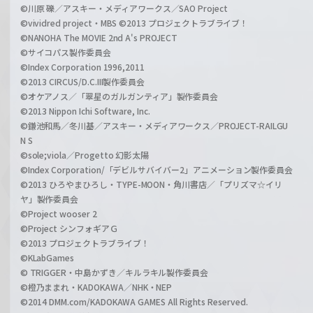
©川原 礫／アスキー・メディアワークス／SAO Project
©vividred project・MBS ©2013 プロジェクトラブライブ！
©NANOHA The MOVIE 2nd A's PROJECT
©サイコパス製作委員会
©Index Corporation 1996,2011
©2013 CIRCUS/D.C.III製作委員会
©オケアノス／「翠星のガルガンティア」製作委員会
©2013 Nippon Ichi Software, Inc.
©鎌池和馬／冬川基／アスキー・メディアワークス／PROJECT-RAILGU
N S
©sole;viola／Progetto 幻影太陽
©Index Corporation/「デビルサバイバー2」アニメーション製作委員会
©2013 ひろやまひろし・TYPE-MOON・角川書店／「プリズマ☆イリ
ヤ」製作委員会
©Project wooser 2
©Project シンフォギアＧ
©2013 プロジェクトラブライブ！
©KLabGames
© TRIGGER・中島かずき／キルラキル製作委員会
©橙乃ままれ・KADOKAWA／NHK・NEP
©2014 DMM.com/KADOKAWA GAMES All Rights Reserved.