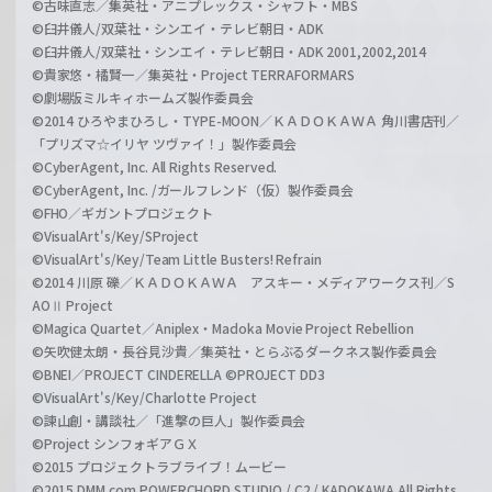
©古味直志／集英社・アニプレックス・シャフト・MBS
©臼井儀人/双葉社・シンエイ・テレビ朝日・ADK
©臼井儀人/双葉社・シンエイ・テレビ朝日・ADK 2001,2002,2014
©貴家悠・橘賢一／集英社・Project TERRAFORMARS
©劇場版ミルキィホームズ製作委員会
©2014 ひろやまひろし・TYPE-MOON／ＫＡＤＯＫＡＷＡ 角川書店刊／
「プリズマ☆イリヤ ツヴァイ！」製作委員会
©CyberAgent, Inc. All Rights Reserved.
©CyberAgent, Inc. /ガールフレンド（仮）製作委員会
©FHO／ギガントプロジェクト
©VisualArt's/Key/SProject
©VisualArt's/Key/Team Little Busters! Refrain
©2014 川原 礫／ＫＡＤＯＫＡＷＡ アスキー・メディアワークス刊／S
AOⅡ Project
©Magica Quartet／Aniplex・Madoka Movie Project Rebellion
©矢吹健太朗・長谷見沙貴／集英社・とらぶるダークネス製作委員会
©BNEI／PROJECT CINDERELLA ©PROJECT DD3
©VisualArt's/Key/Charlotte Project
©諫山創・講談社／「進撃の巨人」製作委員会
©Project シンフォギアＧＸ
©2015 プロジェクトラブライブ！ムービー
©2015 DMM.com POWERCHORD STUDIO / C2 / KADOKAWA All Rights