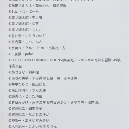
©島田フミカネ・南房秀久・飯沼俊規
©しめさば・ぶーた
©竜ノ湖太郎・天之有
©竜ノ湖太郎・焦茶
©竜ノ湖太郎・ももこ
©谷川流・いとうのいぢ
©月夜涙・しおこんぶ
©水野良・グループSNE・出渕裕・左
©三田誠・pako
©LUCKY LAND COMMUNICATIONS/集英社・ジョジョの奇妙な冒険GW製
作委員会
©葵せきな・狗神煌
©あざの耕平・すみ兵 ©石踏一榮・みやま零
©井中だちま・飯田ぽち。
©恵比須清司・ぎん太郎
©鏡貴也・とよた瑣織
©春日みかげ・みやま零 ©春日みかげ・みやま零・深井涼介
©賀東招二・四季童子
©賀東招二・なかじまゆか
©神坂一・あらいずみるい
©木村心一・こぶいち むりりん