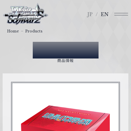
メ
ヴ
ニ
ァ
JP
EN
ュ
イ
ー
ス
Home
Products
シ
ュ
Products
ヴ
ァ
商品情報
ル
ツ
｜
W
e
i
ß
S
c
h