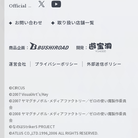
ル
Official
X
Y
ツ
o
｜
お問い合わせ
取り扱い店舗一覧
u
W
T
e
u
i
b
商品企画：
開発：
ß
e
S
O
運営会社
プライバシーポリシー
外部送信ポリシー
c
f
h
f
w
i
a
©CIRCUS
c
©2007 VisualArt's/Key
r
i
©2007 ヤマグチノボル･メディアファクトリー／ゼロの使い魔製作委員
z
会
a
©2008 ヤマグチノボル･メディアファクトリー／ゼロの使い魔製作委員
l
会
C
©なのはStrikerS PROJECT
h
©ATLUS CO.,LTD.1996,2006 ALL RIGHTS RESERVED.