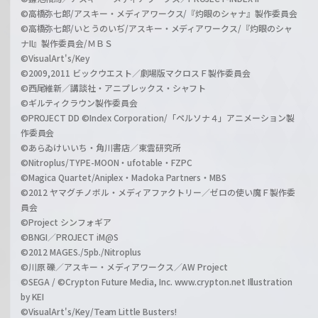
©高橋弥七郎/アスキー・メディアワークス/『灼眼のシャナ』製作委員会
©高橋弥七郎/いとうのいぢ/アスキー・メディアワークス/『灼眼のシャ
ナII』製作委員会/ＭＢＳ
©VisualArt's/Key
©2009,2011 ビックウエスト／劇場版マクロスＦ製作委員会
©西尾維新／講談社・アニプレックス・シャフト
©ギルティクラウン製作委員会
©PROJECT DD ©Index Corporation/「ペルソナ４」アニメーション製
作委員会
©あらゐけいいち・角川書店／東雲研究所
©Nitroplus/TYPE-MOON・ufotable・FZPC
©Magica Quartet/Aniplex・Madoka Partners・MBS
©2012 ヤマグチノボル・メディアファクトリー／ゼロの使い魔Ｆ製作委
員会
©Project シンフォギア
©BNGI／PROJECT iM@S
©2012 MAGES./5pb./Nitroplus
©川原 礫／アスキー・メディアワークス／AW Project
©SEGA / ©Crypton Future Media, Inc. www.crypton.net Illustration
by KEI
©VisualArt's/Key/Team Little Busters!