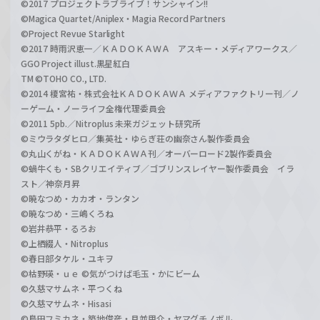
©2017 プロジェクトラブライブ！サンシャイン!!
©Magica Quartet/Aniplex・Magia Record Partners
©Project Revue Starlight
©2017 時雨沢恵一／ＫＡＤＯＫＡＷＡ アスキー・メディアワークス／
GGO Project illust.黒星紅白
TM ©TOHO CO., LTD.
©2014 榎宮祐・株式会社ＫＡＤＯＫＡＷＡ メディアファクトリー刊／ノ
ーゲーム・ノーライフ全権代理委員会
©2011 5pb.／Nitroplus 未来ガジェット研究所
©ミウラタダヒロ／集英社・ゆらぎ荘の幽奈さん製作委員会
©丸山くがね・ＫＡＤＯＫＡＷＡ刊／オーバーロード2製作委員会
©蝸牛くも・SBクリエイティブ／ゴブリンスレイヤー製作委員会 イラ
スト／神奈月昇
©暁なつめ・カカオ・ランタン
©暁なつめ・三嶋くろね
©岩井恭平・るろお
©上栖綴人・Nitroplus
©春日部タケル・ユキヲ
©枯野瑛・ｕｅ ©気がつけば毛玉・かにビーム
©久慈マサムネ・平つくね
©久慈マサムネ・Hisasi
©島田フミカネ・築地俊彦・月並甲介・ヤマグチノボル