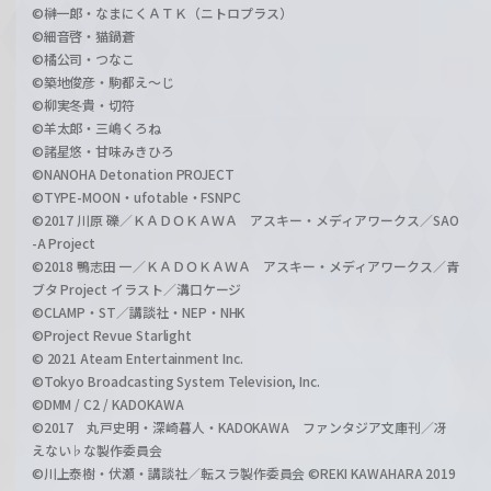
©榊一郎・なまにくＡＴＫ（ニトロプラス）
©細音啓・猫鍋蒼
©橘公司・つなこ
©築地俊彦・駒都え～じ
©柳実冬貴・切符
©羊太郎・三嶋くろね
©諸星悠・甘味みきひろ
©NANOHA Detonation PROJECT
©TYPE-MOON・ufotable・FSNPC
©2017 川原 礫／ＫＡＤＯＫＡＷＡ アスキー・メディアワークス／SAO
-A Project
©2018 鴨志田 一／ＫＡＤＯＫＡＷＡ アスキー・メディアワークス／青
ブタ Project イラスト／溝口ケージ
©CLAMP・ST／講談社・NEP・NHK
©Project Revue Starlight
© 2021 Ateam Entertainment Inc.
©Tokyo Broadcasting System Television, Inc.
©DMM / C2 / KADOKAWA
©2017 丸戸史明・深崎暮人・KADOKAWA ファンタジア文庫刊／冴
えない♭な製作委員会
©川上泰樹・伏瀬・講談社／転スラ製作委員会 ©REKI KAWAHARA 2019