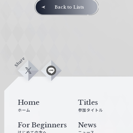
Back to Lists
Share
X
L
i
n
e
Home
Titles
ホーム
参加タイトル
For Beginners
News
はじめての方へ
ニュース