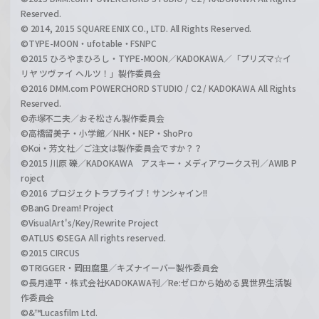
Reserved.
© 2014, 2015 SQUARE ENIX CO., LTD. All Rights Reserved.
©TYPE-MOON・ufotable・FSNPC
©2015 ひろやまひろし・TYPE-MOON／KADOKAWA／「プリズマ☆イ
リヤ ツヴァイ ヘルツ！」製作委員会
©2016 DMM.com POWERCHORD STUDIO / C2 / KADOKAWA All Rights
Reserved.
©赤塚不二夫／おそ松さん製作委員会
©高橋留美子・小学館／NHK・NEP・ShoPro
©Koi・芳文社／ご注文は製作委員会ですか？？
©2015 川原 礫／KADOKAWA アスキー・メディアワークス刊／AWIB P
roject
©2016 プロジェクトラブライブ！サンシャイン!!
©BanG Dream! Project
©VisualArt's/Key/Rewrite Project
©ATLUS ©SEGA All rights reserved.
©2015 CIRCUS
©TRIGGER・岡田麿里／キズナイーバー製作委員会
©長月達平・株式会社KADOKAWA刊／Re:ゼロから始める異世界生活製
作委員会
©&™Lucasfilm Ltd.