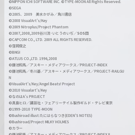
a
©NIPPON ICHI SOFTWARE INC. ©TYPE-MOON All Rights Reserved.
n
©SEGA
©2005、2009 美水かがみ／角川書店
n
©2008 VisualArt's/Key
e
©2009 Nitroplus/Project Phantom
l
©2007,2008,2009谷川流･いとうのいぢ／
SOS団
©CAPCOM CO., LTD. 2009 ALL RIGHTS RESERVED.
©窪岡俊之
©BNGI
©ATLUS CO.,LTD. 1996,2008
©鎌池和馬／アスキー・メディアワークス／PROJECT-INDEX
©鎌池和馬／冬川基／アスキー・メディアワークス／PROJECT-RAILGU
N
©VisualArt's/Key/Angel Beats! Project
©2010 Visualart's/Key
©なのはA's PROJECT
©真島ヒロ／講談社・フェアリーテイル製作ギルド・テレビ東京
©1999-2010 TYPE-MOON
©Bushiroad illust:たにはらなつき(EDEN'S NOTES)
©Bushiroad/Project MILKY HOLMES
©カラー
©鎌池和馬／アスキー・メディアワークス／PROJECT-INDEX II