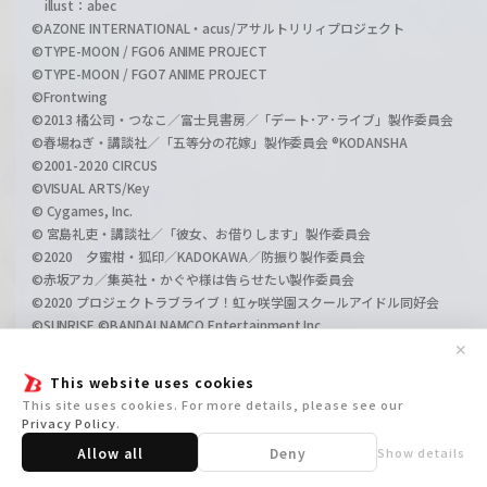
illust：abec
©AZONE INTERNATIONAL・acus/アサルトリリィプロジェクト
©TYPE-MOON / FGO6 ANIME PROJECT
©TYPE-MOON / FGO7 ANIME PROJECT
©Frontwing
©2013 橘公司・つなこ／富士見書房／「デート･ア･ライブ」製作委員会
©春場ねぎ・講談社／「五等分の花嫁」製作委員会 ®KODANSHA
©2001-2020 CIRCUS
©VISUAL ARTS/Key
© Cygames, Inc.
© 宮島礼吏・講談社／「彼女、お借りします」製作委員会
©2020 夕蜜柑・狐印／KADOKAWA／防振り製作委員会
©赤坂アカ／集英社・かぐや様は告らせたい製作委員会
©2020 プロジェクトラブライブ！虹ヶ咲学園スクールアイドル同好会
©SUNRISE ©BANDAI NAMCO Entertainment Inc.
©2019 ひろやまひろし・TYPE-MOON／KADOKAWA／Prisma☆Phanta
✕
sm製作委員会
This website uses cookies
©VISUAL ARTS/Key/「神様になった日」Project
This site uses cookies. For more details, please see our
©2020 東出祐一郎・橘公司・NOCO/KADOKAWA/「デート・ア・バレッ
Privacy Policy
.
ト」製作委員会
Allow all
Deny
Show details
©Project シンフォギアＸＶ
© Koi・芳文社／ご注文はBLOOM製作委員会ですか？