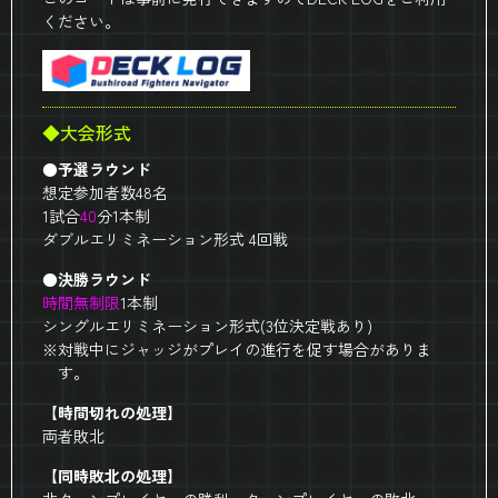
ください。
◆大会形式
●予選ラウンド
想定参加者数48名
1試合
40
分1本制
ダブルエリミネーション形式 4回戦
●決勝ラウンド
時間無制限
1本制
シングルエリミネーション形式(3位決定戦あり)
※対戦中にジャッジがプレイの進行を促す場合がありま
す。
【時間切れの処理】
両者敗北
【同時敗北の処理】