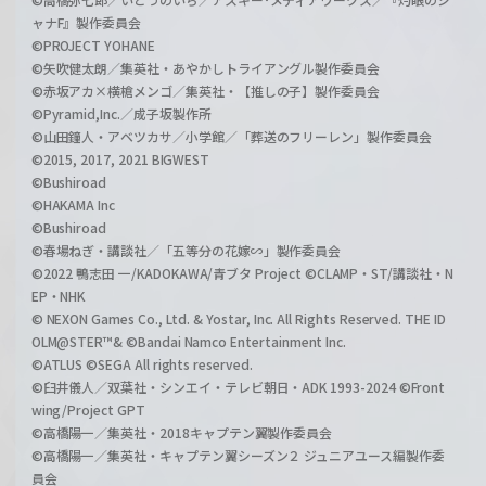
ャナF』製作委員会
©PROJECT YOHANE
©矢吹健太朗／集英社・あやかしトライアングル製作委員会
©赤坂アカ×横槍メンゴ／集英社・【推しの子】製作委員会
©Pyramid,Inc.／成子坂製作所
©山田鐘人・アベツカサ／小学館／「葬送のフリーレン」製作委員会
©2015, 2017, 2021 BIGWEST
©Bushiroad
©HAKAMA Inc
©Bushiroad
©春場ねぎ・講談社／「五等分の花嫁∽」製作委員会
©2022 鴨志田 一/KADOKAWA/青ブタ Project ©CLAMP・ST/講談社・N
EP・NHK
© NEXON Games Co., Ltd. & Yostar, Inc. All Rights Reserved. THE ID
OLM@STER™& ©Bandai Namco Entertainment Inc.
©ATLUS ©SEGA All rights reserved.
©臼井儀人／双葉社・シンエイ・テレビ朝日・ADK 1993-2024 ©Front
wing/Project GPT
©高橋陽一／集英社・2018キャプテン翼製作委員会
©高橋陽一／集英社・キャプテン翼シーズン２ ジュニアユース編製作委
員会