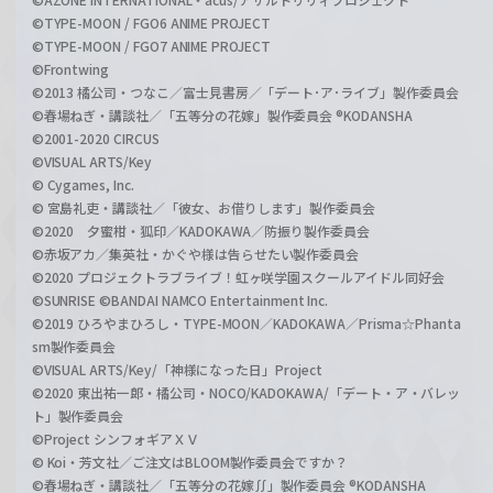
©TYPE-MOON / FGO6 ANIME PROJECT
©TYPE-MOON / FGO7 ANIME PROJECT
©Frontwing
©2013 橘公司・つなこ／富士見書房／「デート･ア･ライブ」製作委員会
©春場ねぎ・講談社／「五等分の花嫁」製作委員会 ®KODANSHA
©2001-2020 CIRCUS
©VISUAL ARTS/Key
© Cygames, Inc.
© 宮島礼吏・講談社／「彼女、お借りします」製作委員会
©2020 夕蜜柑・狐印／KADOKAWA／防振り製作委員会
©赤坂アカ／集英社・かぐや様は告らせたい製作委員会
©2020 プロジェクトラブライブ！虹ヶ咲学園スクールアイドル同好会
©SUNRISE ©BANDAI NAMCO Entertainment Inc.
©2019 ひろやまひろし・TYPE-MOON／KADOKAWA／Prisma☆Phanta
sm製作委員会
©VISUAL ARTS/Key/「神様になった日」Project
©2020 東出祐一郎・橘公司・NOCO/KADOKAWA/「デート・ア・バレッ
ト」製作委員会
©Project シンフォギアＸＶ
© Koi・芳文社／ご注文はBLOOM製作委員会ですか？
©春場ねぎ・講談社／「五等分の花嫁∬」製作委員会 ®KODANSHA