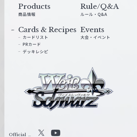
Products
Rule/Q&A
商品情報
ルール・Q&A
Cards & Recipes
Events
カードリスト
大会・イベント
PRカード
デッキレシピ
ヴ
ァ
イ
ス
シ
ュ
ヴ
ァ
ル
Official
X
Y