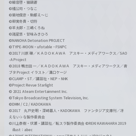
©細音啓・猫鍋蒼
©橘公司・つなこ
©築地俊彦・駒都え～じ
©柳実冬貴・切符
©羊太郎・三嶋くろね
©諸星悠・甘味みきひろ
©NANOHA Detonation PROJECT
©TYPE-MOON・ufotable・FSNPC
©2017 川原 礫／ＫＡＤＯＫＡＷＡ アスキー・メディアワークス／SAO
-A Project
©2018 鴨志田 一／ＫＡＤＯＫＡＷＡ アスキー・メディアワークス／青
ブタ Project イラスト／溝口ケージ
©CLAMP・ST／講談社・NEP・NHK
©Project Revue Starlight
© 2021 Ateam Entertainment Inc.
©Tokyo Broadcasting System Television, Inc.
©DMM / C2 / KADOKAWA
©2017 丸戸史明・深崎暮人・KADOKAWA ファンタジア文庫刊／冴
えない♭な製作委員会
©川上泰樹・伏瀬・講談社／転スラ製作委員会 ©REKI KAWAHARA 2019
illust：abec
©AZONE INTERNATIONAL・acus/アサルトリリィプロジェクト