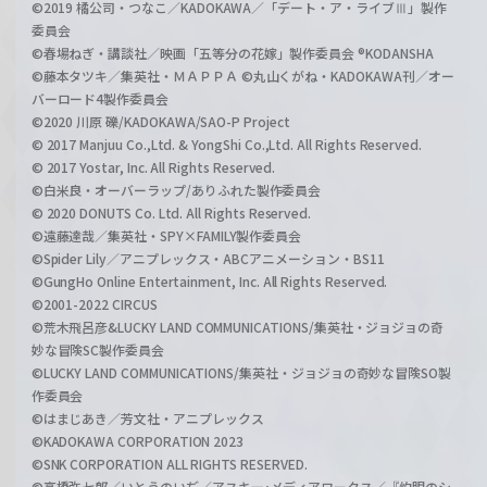
©2019 橘公司・つなこ／KADOKAWA／「デート・ア・ライブⅢ」製作
委員会
©春場ねぎ・講談社／映画「五等分の花嫁」製作委員会 ®KODANSHA
©藤本タツキ／集英社・ＭＡＰＰＡ ©丸山くがね・KADOKAWA刊／オー
バーロード4製作委員会
©2020 川原 礫/KADOKAWA/SAO-P Project
© 2017 Manjuu Co.,Ltd. & YongShi Co.,Ltd. All Rights Reserved.
© 2017 Yostar, Inc. All Rights Reserved.
©白米良・オーバーラップ/ありふれた製作委員会
© 2020 DONUTS Co. Ltd. All Rights Reserved.
©遠藤達哉／集英社・SPY×FAMILY製作委員会
©Spider Lily／アニプレックス・ABCアニメーション・BS11
©GungHo Online Entertainment, Inc. All Rights Reserved.
©2001-2022 CIRCUS
©荒木飛呂彦&LUCKY LAND COMMUNICATIONS/集英社・ジョジョの奇
妙な冒険SC製作委員会
©LUCKY LAND COMMUNICATIONS/集英社・ジョジョの奇妙な冒険SO製
作委員会
©はまじあき／芳文社・アニプレックス
©KADOKAWA CORPORATION 2023
©SNK CORPORATION ALL RIGHTS RESERVED.
©高橋弥七郎／いとうのいぢ／アスキー･メディアワークス／『灼眼のシ