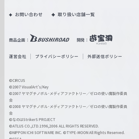
ツ
o
｜
お問い合わせ
取り扱い店舗一覧
u
W
T
e
u
i
b
商品企画：
開発：
ß
e
S
O
運営会社
プライバシーポリシー
外部送信ポリシー
c
f
h
f
w
i
a
©CIRCUS
c
©2007 VisualArt's/Key
r
i
©2007 ヤマグチノボル･メディアファクトリー／ゼロの使い魔製作委員
z
会
a
©2008 ヤマグチノボル･メディアファクトリー／ゼロの使い魔製作委員
l
会
C
©なのはStrikerS PROJECT
h
©ATLUS CO.,LTD.1996,2006 ALL RIGHTS RESERVED.
a
©NIPPON ICHI SOFTWARE INC. ©TYPE-MOON All Rights Reserved.
©SEGA