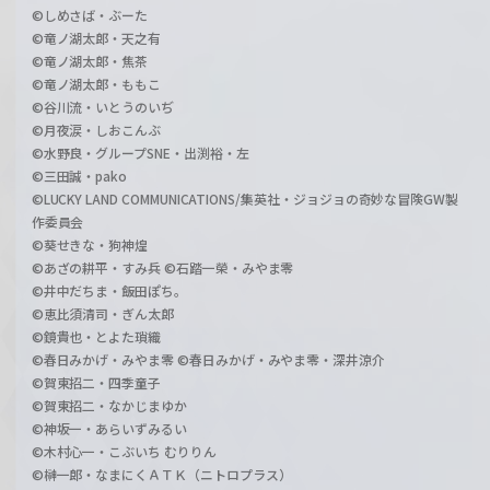
©しめさば・ぶーた
©竜ノ湖太郎・天之有
©竜ノ湖太郎・焦茶
©竜ノ湖太郎・ももこ
©谷川流・いとうのいぢ
©月夜涙・しおこんぶ
©水野良・グループSNE・出渕裕・左
©三田誠・pako
©LUCKY LAND COMMUNICATIONS/集英社・ジョジョの奇妙な冒険GW製
作委員会
©葵せきな・狗神煌
©あざの耕平・すみ兵 ©石踏一榮・みやま零
©井中だちま・飯田ぽち。
©恵比須清司・ぎん太郎
©鏡貴也・とよた瑣織
©春日みかげ・みやま零 ©春日みかげ・みやま零・深井涼介
©賀東招二・四季童子
©賀東招二・なかじまゆか
©神坂一・あらいずみるい
©木村心一・こぶいち むりりん
©榊一郎・なまにくＡＴＫ（ニトロプラス）