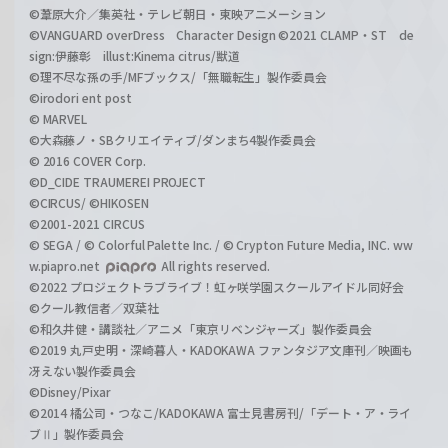
©葦原大介／集英社・テレビ朝日・東映アニメーション
©VANGUARD overDress Character Design ©2021 CLAMP・ST de
sign:伊藤彰 illust:Kinema citrus/獣道
©理不尽な孫の手/MFブックス/「無職転生」製作委員会
©irodori ent post
© MARVEL
©大森藤ノ・SBクリエイティブ/ダンまち4製作委員会
© 2016 COVER Corp.
©D_CIDE TRAUMEREI PROJECT
©CIRCUS/ ©HIKOSEN
©2001-2021 CIRCUS
© SEGA / © Colorful Palette Inc. / © Crypton Future Media, INC. ww
w.piapro.net
All rights reserved.
©2022 プロジェクトラブライブ！虹ヶ咲学園スクールアイドル同好会
©クール教信者／双葉社
©和久井健・講談社／アニメ「東京リベンジャーズ」製作委員会
©2019 丸戸史明・深崎暮人・KADOKAWA ファンタジア文庫刊／映画も
冴えない製作委員会
©Disney/Pixar
©2014 橘公司・つなこ/KADOKAWA 富士見書房刊/「デート・ア・ライ
ブⅡ」製作委員会