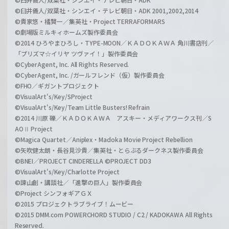
©臼井儀人/双葉社・シンエイ・テレビ朝日・ADK 2001,2002,2014
©貴家悠・橘賢一／集英社・Project TERRAFORMARS
©劇場版ミルキィホームズ製作委員会
©2014 ひろやまひろし・TYPE-MOON／ＫＡＤＯＫＡＷＡ 角川書店刊／
「プリズマ☆イリヤ ツヴァイ！」製作委員会
©CyberAgent, Inc. All Rights Reserved.
©CyberAgent, Inc. /ガールフレンド（仮）製作委員会
©FHO／ギガントプロジェクト
©VisualArt's/Key/SProject
©VisualArt's/Key/Team Little Busters! Refrain
©2014 川原 礫／ＫＡＤＯＫＡＷＡ アスキー・メディアワークス刊／S
AOⅡ Project
©Magica Quartet／Aniplex・Madoka Movie Project Rebellion
©矢吹健太朗・長谷見沙貴／集英社・とらぶるダークネス製作委員会
©BNEI／PROJECT CINDERELLA ©PROJECT DD3
©VisualArt's/Key/Charlotte Project
©諫山創・講談社／「進撃の巨人」製作委員会
©Project シンフォギアＧＸ
©2015 プロジェクトラブライブ！ムービー
©2015 DMM.com POWERCHORD STUDIO / C2 / KADOKAWA All Rights
Reserved.