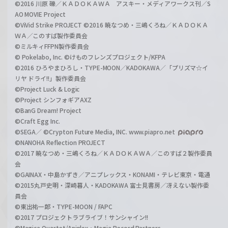
©2016 川原 礫／ＫＡＤＯＫＡＷＡ アスキー・メディアワークス刊／S
AO MOVIE Project
©ViVid Strike PROJECT ©2016 暁なつめ・三嶋くろね／ＫＡＤＯＫＡ
ＷＡ／このすば製作委員会
©ミルキィFFPN製作委員会
© Pokelabo, Inc. ©けものフレンズプロジェクト/KFPA
©2016 ひろやまひろし・TYPE-MOON／KADOKAWA／「プリズマ☆イ
リヤ ドライ!!」製作委員会
©Project Luck & Logic
©Project シンフォギアAXZ
©BanG Dream! Project
©Craft Egg Inc.
©SEGA／ ©Crypton Future Media, INC. www.piapro.net
©NANOHA Reflection PROJECT
©2017 暁なつめ・三嶋くろね／ＫＡＤＯＫＡＷＡ／このすば２製作委員
会
©GAINAX・中島かずき／アニプレックス・KONAMI・テレビ東京・電通
©2015丸戸史明・深崎暮人・KADOKAWA 富士見書房／冴えない製作委
員会
©東出祐一郎・TYPE-MOON / FAPC
©2017 プロジェクトラブライブ！サンシャイン!!
©Magica Quartet/Aniplex・Magia Record Partners