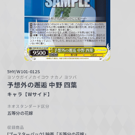
w
a
r
z
5HY/W101-012S
ヨソウガイノカイコウ ナカノ ヨツバ
予想外の邂逅 中野 四葉
キャラ【Wサイド】
ネオスタンダード区分
五等分の花嫁
収録商品
[ブースターパック] 映画「五等分の花嫁」