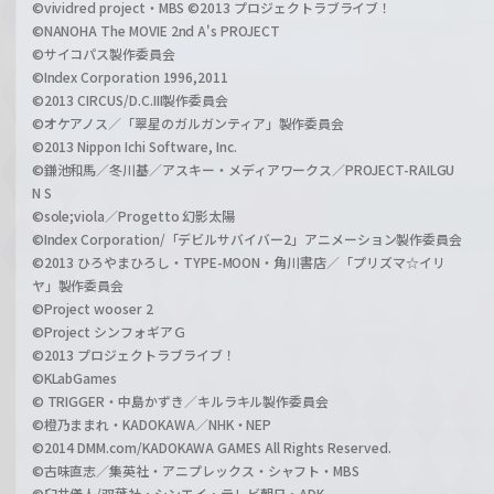
©vividred project・MBS ©2013 プロジェクトラブライブ！
©NANOHA The MOVIE 2nd A's PROJECT
©サイコパス製作委員会
©Index Corporation 1996,2011
©2013 CIRCUS/D.C.III製作委員会
©オケアノス／「翠星のガルガンティア」製作委員会
©2013 Nippon Ichi Software, Inc.
©鎌池和馬／冬川基／アスキー・メディアワークス／PROJECT-RAILGU
N S
©sole;viola／Progetto 幻影太陽
©Index Corporation/「デビルサバイバー2」アニメーション製作委員会
©2013 ひろやまひろし・TYPE-MOON・角川書店／「プリズマ☆イリ
ヤ」製作委員会
©Project wooser 2
©Project シンフォギアＧ
©2013 プロジェクトラブライブ！
©KLabGames
© TRIGGER・中島かずき／キルラキル製作委員会
©橙乃ままれ・KADOKAWA／NHK・NEP
©2014 DMM.com/KADOKAWA GAMES All Rights Reserved.
©古味直志／集英社・アニプレックス・シャフト・MBS
©臼井儀人/双葉社・シンエイ・テレビ朝日・ADK