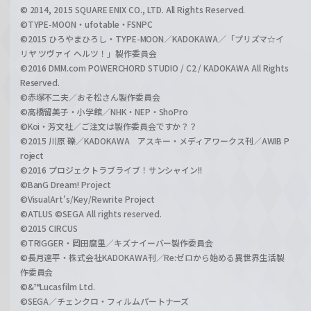
© 2014, 2015 SQUARE ENIX CO., LTD. All Rights Reserved.
©TYPE-MOON・ufotable・FSNPC
©2015 ひろやまひろし・TYPE-MOON／KADOKAWA／「プリズマ☆イ
リヤ ツヴァイ ヘルツ！」製作委員会
©2016 DMM.com POWERCHORD STUDIO / C2 / KADOKAWA All Rights
Reserved.
©赤塚不二夫／おそ松さん製作委員会
©高橋留美子・小学館／NHK・NEP・ShoPro
©Koi・芳文社／ご注文は製作委員会ですか？？
©2015 川原 礫／KADOKAWA アスキー・メディアワークス刊／AWIB P
roject
©2016 プロジェクトラブライブ！サンシャイン!!
©BanG Dream! Project
©VisualArt's/Key/Rewrite Project
©ATLUS ©SEGA All rights reserved.
©2015 CIRCUS
©TRIGGER・岡田麿里／キズナイーバー製作委員会
©長月達平・株式会社KADOKAWA刊／Re:ゼロから始める異世界生活製
作委員会
©&™Lucasfilm Ltd.
©SEGA／チェンクロ・フィルムパートナーズ