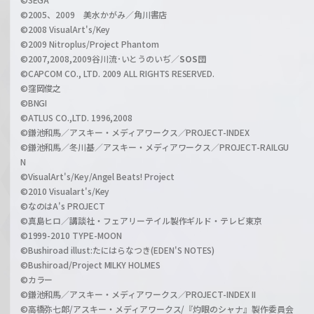
n
©2005、2009 美水かがみ／角川書店
n
©2008 VisualArt's/Key
e
©2009 Nitroplus/Project Phantom
l
©2007,2008,2009谷川流･いとうのいぢ／
SOS団
©CAPCOM CO., LTD. 2009 ALL RIGHTS RESERVED.
©窪岡俊之
©BNGI
©ATLUS CO.,LTD. 1996,2008
©鎌池和馬／アスキー・メディアワークス／PROJECT-INDEX
©鎌池和馬／冬川基／アスキー・メディアワークス／PROJECT-RAILGU
N
©VisualArt's/Key/Angel Beats! Project
©2010 Visualart's/Key
©なのはA's PROJECT
©真島ヒロ／講談社・フェアリーテイル製作ギルド・テレビ東京
©1999-2010 TYPE-MOON
©Bushiroad illust:たにはらなつき(EDEN'S NOTES)
©Bushiroad/Project MILKY HOLMES
©カラー
©鎌池和馬／アスキー・メディアワークス／PROJECT-INDEX II
©高橋弥七郎/アスキー・メディアワークス/『灼眼のシャナ』製作委員会