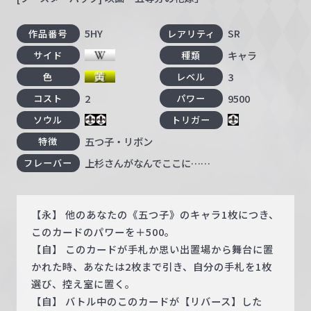
5HY
SR
作品番号
レアリティ
キャラ
サイド
種類
3
色
レベル
2
9500
コスト
パワー
ソウル
トリガー
五つ子・リボン
特徴
上杉さんがなんでここに……
フレーバー
【永】 他のあなたの《五つ子》のキャラ1枚につき、
このカードのパワーを＋500。
【自】 このカードが手札か思い出置場から舞台に置
かれた時、あなたは2枚まで引き、自分の手札を1枚
選び、控え室に置く。
【自】 バトル中のこのカードが【リバース】した