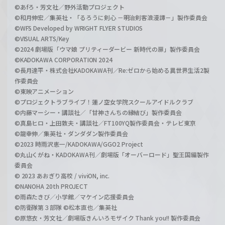
©あfろ・芳文社／野外活動プロジェクト
©和月伸宏／集英社・「るろうに剣心 －明治剣客浪漫譚－」製作委員会
©WFS Developed by WRIGHT FLYER STUDIOS
©VISUAL ARTS/Key
©2024 劇場版「ウマ娘 プリティーダービー 新時代の扉」製作委員会
©KADOKAWA CORPORATION 2024
©長月達平・株式会社KADOKAWA刊／Re:ゼロから始める異世界生活2製
作委員会
©東映アニメーション
©プロジェクトラブライブ！蓮ノ空女学院スクールアイドルクラブ
©内藤マーシー・講談社／「甘神さんちの縁結び」製作委員会
©真島ヒロ・上田敦夫・講談社／FT100YQ製作委員会・テレビ東京
©龍幸伸／集英社・ダンダダン製作委員会
©2023 時雨沢恵一/KADOKAWA/GGO2 Project
©丸山くがね・KADOKAWA刊／劇場版「オーバーロード」聖王国編製作
委員会
© 2023 あおぎり高校 / viviON, inc.
©NANOHA 20th PROJECT
©雨森たきび／小学館／マケイン応援委員会
©防衛隊第３部隊 ©松本直也／集英社
©原悠衣・芳文社／劇場版きんいろモザイク Thank you!! 製作委員会