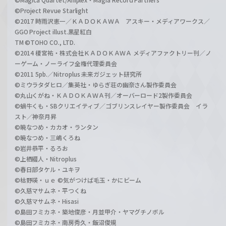
©Project Revue Starlight
©2017 時雨沢恵一／ＫＡＤＯＫＡＷＡ アスキー・メディアワークス／
GGO Project illust.黒星紅白
TM ©TOHO CO., LTD.
©2014 榎宮祐・株式会社ＫＡＤＯＫＡＷＡ メディアファクトリー刊／ノ
ーゲーム・ノーライフ全権代理委員会
©2011 5pb.／Nitroplus 未来ガジェット研究所
©ミウラタダヒロ／集英社・ゆらぎ荘の幽奈さん製作委員会
©丸山くがね・ＫＡＤＯＫＡＷＡ刊／オーバーロード2製作委員会
©蝸牛くも・SBクリエイティブ／ゴブリンスレイヤー製作委員会 イラ
スト／神奈月昇
©暁なつめ・カカオ・ランタン
©暁なつめ・三嶋くろね
©岩井恭平・るろお
©上栖綴人・Nitroplus
©春日部タケル・ユキヲ
©枯野瑛・ｕｅ ©気がつけば毛玉・かにビーム
©久慈マサムネ・平つくね
©久慈マサムネ・Hisasi
©島田フミカネ・築地俊彦・月並甲介・ヤマグチノボル
©島田フミカネ・南房秀久・飯沼俊規