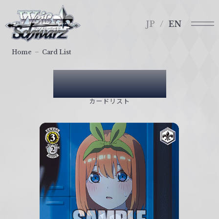
メ
ヴ
ニ
ァ
JP
EN
ュ
イ
ー
ス
Home
Card List
シ
ュ
Card List
ヴ
ァ
カードリスト
ル
ツ
｜
W
e
i
ß
S
c
h