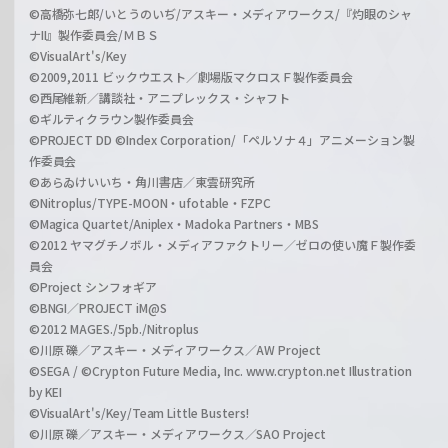
©高橋弥七郎/いとうのいぢ/アスキー・メディアワークス/『灼眼のシャ
ナII』製作委員会/ＭＢＳ
©VisualArt's/Key
©2009,2011 ビックウエスト／劇場版マクロスＦ製作委員会
©西尾維新／講談社・アニプレックス・シャフト
©ギルティクラウン製作委員会
©PROJECT DD ©Index Corporation/「ペルソナ４」アニメーション製
作委員会
©あらゐけいいち・角川書店／東雲研究所
©Nitroplus/TYPE-MOON・ufotable・FZPC
©Magica Quartet/Aniplex・Madoka Partners・MBS
©2012 ヤマグチノボル・メディアファクトリー／ゼロの使い魔Ｆ製作委
員会
©Project シンフォギア
©BNGI／PROJECT iM@S
©2012 MAGES./5pb./Nitroplus
©川原 礫／アスキー・メディアワークス／AW Project
©SEGA / ©Crypton Future Media, Inc. www.crypton.net Illustration
by KEI
©VisualArt's/Key/Team Little Busters!
©川原 礫／アスキー・メディアワークス／SAO Project