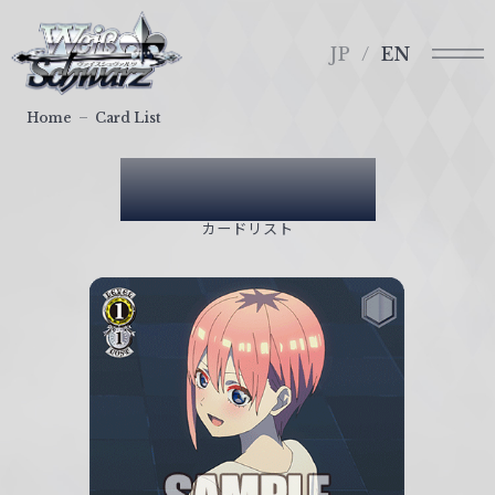
メ
ヴ
ニ
ァ
JP
EN
ュ
イ
ー
ス
Home
Card List
シ
ュ
Card List
ヴ
ァ
カードリスト
ル
ツ
｜
W
e
i
ß
S
c
h