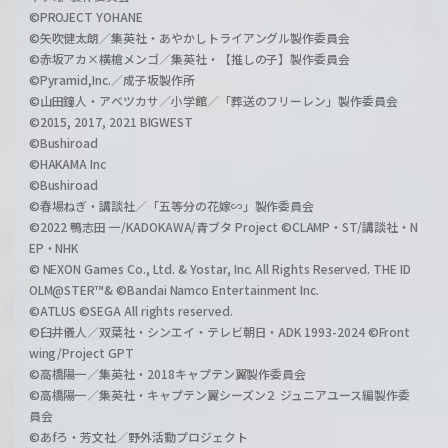
©PROJECT YOHANE
©矢吹健太朗／集英社・あやかしトライアングル製作委員会
©赤坂アカ×横槍メンゴ／集英社・【推しの子】製作委員会
©Pyramid,Inc.／成子坂製作所
©山田鐘人・アベツカサ／小学館／「葬送のフリーレン」製作委員会
©2015, 2017, 2021 BIGWEST
©Bushiroad
©HAKAMA Inc
©Bushiroad
©春場ねぎ・講談社／「五等分の花嫁∽」製作委員会
©2022 鴨志田 一/KADOKAWA/青ブタ Project ©CLAMP・ST/講談社・N
EP・NHK
© NEXON Games Co., Ltd. & Yostar, Inc. All Rights Reserved. THE ID
OLM@STER™& ©Bandai Namco Entertainment Inc.
©ATLUS ©SEGA All rights reserved.
©臼井儀人／双葉社・シンエイ・テレビ朝日・ADK 1993-2024 ©Front
wing/Project GPT
©高橋陽一／集英社・2018キャプテン翼製作委員会
©高橋陽一／集英社・キャプテン翼シーズン２ ジュニアユース編製作委
員会
©あfろ・芳文社／野外活動プロジェクト