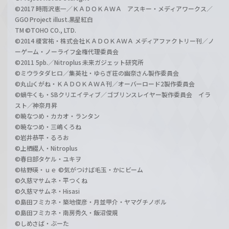
©2017 時雨沢恵一／ＫＡＤＯＫＡＷＡ アスキー・メディアワークス／
GGO Project illust.黒星紅白
TM ©TOHO CO., LTD.
©2014 榎宮祐・株式会社ＫＡＤＯＫＡＷＡ メディアファクトリー刊／ノ
ーゲーム・ノーライフ全権代理委員会
©2011 5pb.／Nitroplus 未来ガジェット研究所
©ミウラタダヒロ／集英社・ゆらぎ荘の幽奈さん製作委員会
©丸山くがね・ＫＡＤＯＫＡＷＡ刊／オーバーロード2製作委員会
©蝸牛くも・SBクリエイティブ／ゴブリンスレイヤー製作委員会 イラ
スト／神奈月昇
©暁なつめ・カカオ・ランタン
©暁なつめ・三嶋くろね
©岩井恭平・るろお
©上栖綴人・Nitroplus
©春日部タケル・ユキヲ
©枯野瑛・ｕｅ ©気がつけば毛玉・かにビーム
©久慈マサムネ・平つくね
©久慈マサムネ・Hisasi
©島田フミカネ・築地俊彦・月並甲介・ヤマグチノボル
©島田フミカネ・南房秀久・飯沼俊規
©しめさば・ぶーた