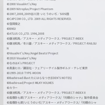
n
©2008 VisualArt's/Key
e
©2009 Nitroplus/Project Phantom
l
©2007,2008,2009谷川流･いとうのいぢ／
SOS団
©CAPCOM CO., LTD. 2009 ALL RIGHTS RESERVED.
©窪岡俊之
©BNGI
©ATLUS CO.,LTD. 1996,2008
©鎌池和馬／アスキー・メディアワークス／PROJECT-INDEX
©鎌池和馬／冬川基／アスキー・メディアワークス／PROJECT-RAILGU
N
©VisualArt's/Key/Angel Beats! Project
©2010 Visualart's/Key
©なのはA's PROJECT
©真島ヒロ／講談社・フェアリーテイル製作ギルド・テレビ東京
©1999-2010 TYPE-MOON
©Bushiroad illust:たにはらなつき(EDEN'S NOTES)
©Bushiroad/Project MILKY HOLMES
©カラー
©鎌池和馬／アスキー・メディアワークス／PROJECT-INDEX II
©高橋弥七郎/アスキー・メディアワークス/『灼眼のシャナ』製作委員会
©高橋弥七郎/いとうのいぢ/アスキー・メディアワークス/『灼眼のシャ