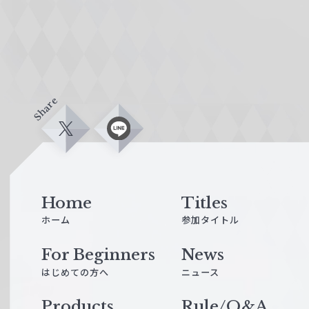
Share
X
L
i
n
e
Home
Titles
ホーム
参加タイトル
For Beginners
News
はじめての方へ
ニュース
Products
Rule/Q&A