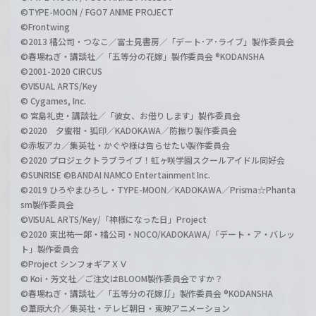
©TYPE-MOON / FGO7 ANIME PROJECT
©Frontwing
©2013 橘公司・つなこ／富士見書房／「デート･ア･ライブ」製作委員会
©春場ねぎ・講談社／「五等分の花嫁」製作委員会 ®KODANSHA
©2001-2020 CIRCUS
©VISUAL ARTS/Key
© Cygames, Inc.
© 宮島礼吏・講談社／「彼女、お借りします」製作委員会
©2020 夕蜜柑・狐印／KADOKAWA／防振り製作委員会
©赤坂アカ／集英社・かぐや様は告らせたい製作委員会
©2020 プロジェクトラブライブ！虹ヶ咲学園スクールアイドル同好会
©SUNRISE ©BANDAI NAMCO Entertainment Inc.
©2019 ひろやまひろし・TYPE-MOON／KADOKAWA／Prisma☆Phanta
sm製作委員会
©VISUAL ARTS/Key/「神様になった日」Project
©2020 東出祐一郎・橘公司・NOCO/KADOKAWA/「デート・ア・バレッ
ト」製作委員会
©Project シンフォギアＸＶ
© Koi・芳文社／ご注文はBLOOM製作委員会ですか？
©春場ねぎ・講談社／「五等分の花嫁∬」製作委員会 ®KODANSHA
©葦原大介／集英社・テレビ朝日・東映アニメーション