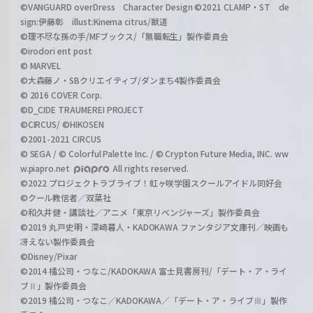
©VANGUARD overDress Character Design ©2021 CLAMP・ST de
sign:伊藤彰 illust:Kinema citrus/獣道
©理不尽な孫の手/MFブックス/「無職転生」製作委員会
©irodori ent post
© MARVEL
©大森藤ノ・SBクリエイティブ/ダンまち4製作委員会
© 2016 COVER Corp.
©D_CIDE TRAUMEREI PROJECT
©CIRCUS/ ©HIKOSEN
©2001-2021 CIRCUS
© SEGA / © Colorful Palette Inc. / © Crypton Future Media, INC. ww
w.piapro.net
All rights reserved.
©2022 プロジェクトラブライブ！虹ヶ咲学園スクールアイドル同好会
©クール教信者／双葉社
©和久井健・講談社／アニメ「東京リベンジャーズ」製作委員会
©2019 丸戸史明・深崎暮人・KADOKAWA ファンタジア文庫刊／映画も
冴えない製作委員会
©Disney/Pixar
©2014 橘公司・つなこ/KADOKAWA 富士見書房刊/「デート・ア・ライ
ブⅡ」製作委員会
©2019 橘公司・つなこ／KADOKAWA／「デート・ア・ライブⅢ」製作