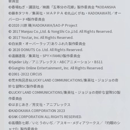
委員会
©春場ねぎ・講談社／映画「五等分の花嫁」製作委員会 ®KODANSHA
©藤本タツキ／集英社・ＭＡＰＰＡ ©丸山くがね・KADOKAWA刊／オー
バーロード4製作委員会
©2020 川原 礫/KADOKAWA/SAO-P Project
© 2017 Manjuu Co.,Ltd. & YongShi Co.,Ltd. All Rights Reserved.
© 2017 Yostar, Inc. All Rights Reserved.
©白米良・オーバーラップ/ありふれた製作委員会
© 2020 DONUTS Co. Ltd. All Rights Reserved.
©遠藤達哉／集英社・SPY×FAMILY製作委員会
©Spider Lily／アニプレックス・ABCアニメーション・BS11
©GungHo Online Entertainment, Inc. All Rights Reserved.
©2001-2022 CIRCUS
©荒木飛呂彦&LUCKY LAND COMMUNICATIONS/集英社・ジョジョの奇
妙な冒険SC製作委員会
©LUCKY LAND COMMUNICATIONS/集英社・ジョジョの奇妙な冒険SO製
作委員会
©はまじあき／芳文社・アニプレックス
©KADOKAWA CORPORATION 2023
©SNK CORPORATION ALL RIGHTS RESERVED.
©高橋弥七郎／いとうのいぢ／アスキー･メディアワークス／『灼眼のシ
ャナF』製作委員会