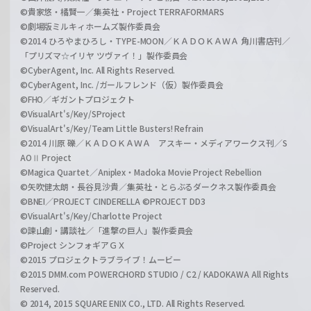
©貴家悠・橘賢一／集英社・Project TERRAFORMARS
©劇場版ミルキィホームズ製作委員会
©2014 ひろやまひろし・TYPE-MOON／ＫＡＤＯＫＡＷＡ 角川書店刊／
「プリズマ☆イリヤ ツヴァイ！」製作委員会
©CyberAgent, Inc. All Rights Reserved.
©CyberAgent, Inc. /ガールフレンド（仮）製作委員会
©FHO／ギガントプロジェクト
©VisualArt's/Key/SProject
©VisualArt's/Key/Team Little Busters! Refrain
©2014 川原 礫／ＫＡＤＯＫＡＷＡ アスキー・メディアワークス刊／S
AOⅡ Project
©Magica Quartet／Aniplex・Madoka Movie Project Rebellion
©矢吹健太朗・長谷見沙貴／集英社・とらぶるダークネス製作委員会
©BNEI／PROJECT CINDERELLA ©PROJECT DD3
©VisualArt's/Key/Charlotte Project
©諫山創・講談社／「進撃の巨人」製作委員会
©Project シンフォギアＧＸ
©2015 プロジェクトラブライブ！ムービー
©2015 DMM.com POWERCHORD STUDIO / C2 / KADOKAWA All Rights
Reserved.
© 2014, 2015 SQUARE ENIX CO., LTD. All Rights Reserved.