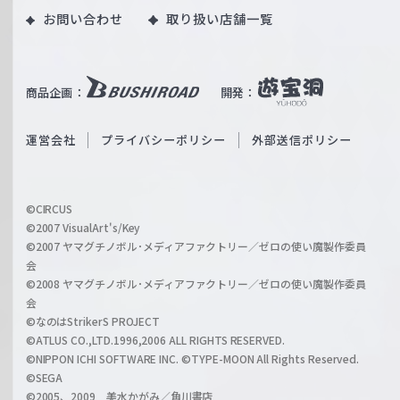
｜
お問い合わせ
取り扱い店舗一覧
u
W
T
e
u
i
b
商品企画：
開発：
ß
e
S
O
運営会社
プライバシーポリシー
外部送信ポリシー
c
f
h
f
w
i
a
©CIRCUS
c
©2007 VisualArt's/Key
r
i
©2007 ヤマグチノボル･メディアファクトリー／ゼロの使い魔製作委員
z
会
a
©2008 ヤマグチノボル･メディアファクトリー／ゼロの使い魔製作委員
l
会
C
©なのはStrikerS PROJECT
h
©ATLUS CO.,LTD.1996,2006 ALL RIGHTS RESERVED.
a
©NIPPON ICHI SOFTWARE INC. ©TYPE-MOON All Rights Reserved.
n
©SEGA
©2005、2009 美水かがみ／角川書店