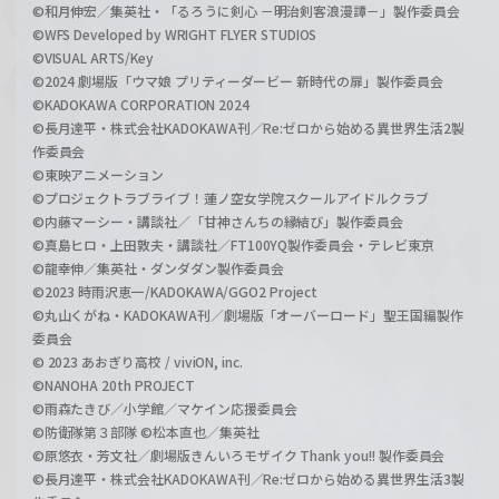
©和月伸宏／集英社・「るろうに剣心 －明治剣客浪漫譚－」製作委員会
©WFS Developed by WRIGHT FLYER STUDIOS
©VISUAL ARTS/Key
©2024 劇場版「ウマ娘 プリティーダービー 新時代の扉」製作委員会
©KADOKAWA CORPORATION 2024
©長月達平・株式会社KADOKAWA刊／Re:ゼロから始める異世界生活2製
作委員会
©東映アニメーション
©プロジェクトラブライブ！蓮ノ空女学院スクールアイドルクラブ
©内藤マーシー・講談社／「甘神さんちの縁結び」製作委員会
©真島ヒロ・上田敦夫・講談社／FT100YQ製作委員会・テレビ東京
©龍幸伸／集英社・ダンダダン製作委員会
©2023 時雨沢恵一/KADOKAWA/GGO2 Project
©丸山くがね・KADOKAWA刊／劇場版「オーバーロード」聖王国編製作
委員会
© 2023 あおぎり高校 / viviON, inc.
©NANOHA 20th PROJECT
©雨森たきび／小学館／マケイン応援委員会
©防衛隊第３部隊 ©松本直也／集英社
©原悠衣・芳文社／劇場版きんいろモザイク Thank you!! 製作委員会
©長月達平・株式会社KADOKAWA刊／Re:ゼロから始める異世界生活3製