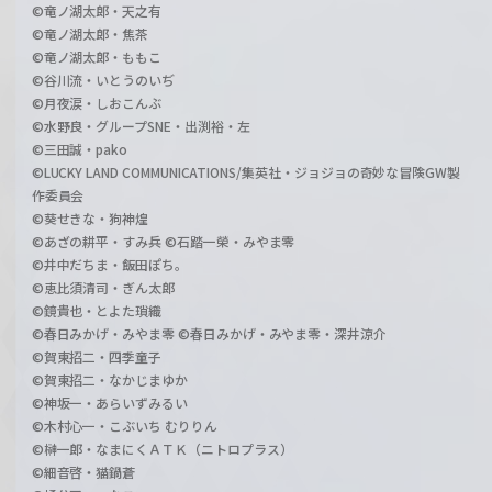
©竜ノ湖太郎・天之有
©竜ノ湖太郎・焦茶
©竜ノ湖太郎・ももこ
©谷川流・いとうのいぢ
©月夜涙・しおこんぶ
©水野良・グループSNE・出渕裕・左
©三田誠・pako
©LUCKY LAND COMMUNICATIONS/集英社・ジョジョの奇妙な冒険GW製
作委員会
©葵せきな・狗神煌
©あざの耕平・すみ兵 ©石踏一榮・みやま零
©井中だちま・飯田ぽち。
©恵比須清司・ぎん太郎
©鏡貴也・とよた瑣織
©春日みかげ・みやま零 ©春日みかげ・みやま零・深井涼介
©賀東招二・四季童子
©賀東招二・なかじまゆか
©神坂一・あらいずみるい
©木村心一・こぶいち むりりん
©榊一郎・なまにくＡＴＫ（ニトロプラス）
©細音啓・猫鍋蒼