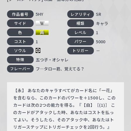
5HY
SR
作品番号
レアリティ
キャラ
サイド
種類
1
色
レベル
1
5000
コスト
パワー
－
ソウル
トリガー
五つ子・オシャレ
特徴
フ―タロー君、覚えてる？
フレーバー
【永】 あなたのキャラすべてがカード名に「一花」
を含むなら、このカードのパワーを＋1500し、この
カードは次の2つの能力を得る。『【自】［(1)］ こ
のカードがアタックした時、あなたはコストを払っ
てよい。そうしたら、そのアタック中、あなたはト
リガーステップにトリガーチェックを2回行う。』