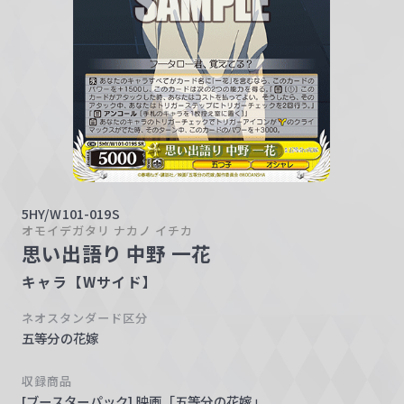
w
a
r
z
5HY/W101-019S
オモイデガタリ ナカノ イチカ
思い出語り 中野 一花
キャラ【Wサイド】
ネオスタンダード区分
五等分の花嫁
収録商品
[ブースターパック] 映画「五等分の花嫁」