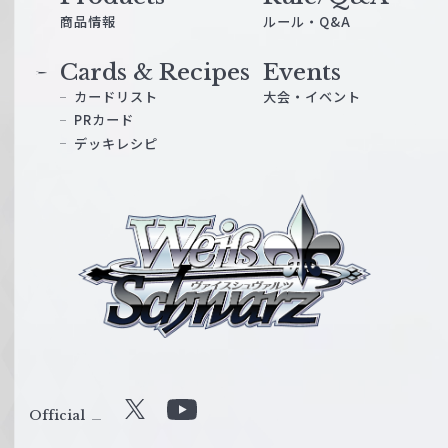
商品情報
ルール・Q&A
Cards & Recipes
Events
カードリスト
大会・イベント
PRカード
デッキレシピ
ヴ
ァ
イ
ス
シ
ュ
ヴ
ァ
ル
Official
X
Y
ツ
o