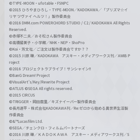
©TYPE-MOON・ufotable・FSNPC
©2015 ひろやまひろし・TYPE-MOON／KADOKAWA／「プリズマ☆イ
リヤ ツヴァイ ヘルツ！」製作委員会
©2016 DMM.com POWERCHORD STUDIO / C2 / KADOKAWA All Rights
Reserved.
©赤塚不二夫／おそ松さん製作委員会
©高橋留美子・小学館／NHK・NEP・ShoPro
©Koi・芳文社／ご注文は製作委員会ですか？？
©2015 川原 礫／KADOKAWA アスキー・メディアワークス刊／AWIB P
roject
©2016 プロジェクトラブライブ！サンシャイン!!
©BanG Dream! Project
©VisualArt's/Key/Rewrite Project
©ATLUS ©SEGA All rights reserved.
©2015 CIRCUS
©TRIGGER・岡田麿里／キズナイーバー製作委員会
©長月達平・株式会社KADOKAWA刊／Re:ゼロから始める異世界生活製
作委員会
©&™Lucasfilm Ltd.
©SEGA／チェンクロ・フィルムパートナーズ
©2016 川原 礫／ＫＡＤＯＫＡＷＡ アスキー・メディアワークス刊／S