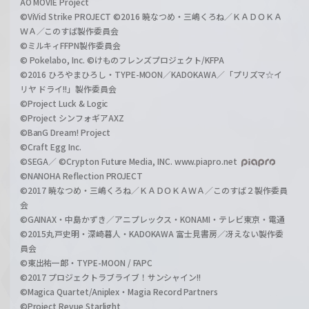
AO MOVIE Project
©ViVid Strike PROJECT ©2016 暁なつめ・三嶋くろね／ＫＡＤＯＫＡ
ＷＡ／このすば製作委員会
©ミルキィFFPN製作委員会
© Pokelabo, Inc. ©けものフレンズプロジェクト/KFPA
©2016 ひろやまひろし・TYPE-MOON／KADOKAWA／「プリズマ☆イ
リヤ ドライ!!」製作委員会
©Project Luck & Logic
©Project シンフォギアAXZ
©BanG Dream! Project
©Craft Egg Inc.
©SEGA／ ©Crypton Future Media, INC. www.piapro.net
©NANOHA Reflection PROJECT
©2017 暁なつめ・三嶋くろね／ＫＡＤＯＫＡＷＡ／このすば２製作委員
会
©GAINAX・中島かずき／アニプレックス・KONAMI・テレビ東京・電通
©2015丸戸史明・深崎暮人・KADOKAWA 富士見書房／冴えない製作委
員会
©東出祐一郎・TYPE-MOON / FAPC
©2017 プロジェクトラブライブ！サンシャイン!!
©Magica Quartet/Aniplex・Magia Record Partners
©Project Revue Starlight