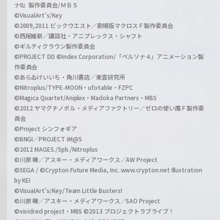
ナII』製作委員会/ＭＢＳ
©VisualArt's/Key
©2009,2011 ビックウエスト／劇場版マクロスＦ製作委員会
©西尾維新／講談社・アニプレックス・シャフト
©ギルティクラウン製作委員会
©PROJECT DD ©Index Corporation/「ペルソナ４」アニメーション製
作委員会
©あらゐけいいち・角川書店／東雲研究所
©Nitroplus/TYPE-MOON・ufotable・FZPC
©Magica Quartet/Aniplex・Madoka Partners・MBS
©2012 ヤマグチノボル・メディアファクトリー／ゼロの使い魔Ｆ製作委
員会
©Project シンフォギア
©BNGI／PROJECT iM@S
©2012 MAGES./5pb./Nitroplus
©川原 礫／アスキー・メディアワークス／AW Project
©SEGA / ©Crypton Future Media, Inc. www.crypton.net Illustration
by KEI
©VisualArt's/Key/Team Little Busters!
©川原 礫／アスキー・メディアワークス／SAO Project
©vividred project・MBS ©2013 プロジェクトラブライブ！