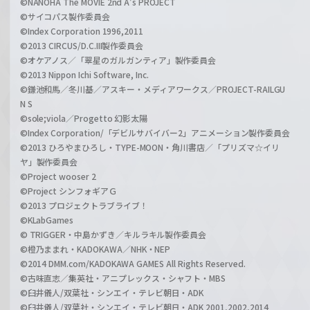
©NANOHA The MOVIE 2nd A's PROJECT
©サイコパス製作委員会
©Index Corporation 1996,2011
©2013 CIRCUS/D.C.III製作委員会
©オケアノス／「翠星のガルガンティア」製作委員会
©2013 Nippon Ichi Software, Inc.
©鎌池和馬／冬川基／アスキー・メディアワークス／PROJECT-RAILGU
N S
©sole;viola／Progetto 幻影太陽
©Index Corporation/「デビルサバイバー2」アニメーション製作委員会
©2013 ひろやまひろし・TYPE-MOON・角川書店／「プリズマ☆イリ
ヤ」製作委員会
©Project wooser 2
©Project シンフォギアＧ
©2013 プロジェクトラブライブ！
©KLabGames
© TRIGGER・中島かずき／キルラキル製作委員会
©橙乃ままれ・KADOKAWA／NHK・NEP
©2014 DMM.com/KADOKAWA GAMES All Rights Reserved.
©古味直志／集英社・アニプレックス・シャフト・MBS
©臼井儀人/双葉社・シンエイ・テレビ朝日・ADK
©臼井儀人/双葉社・シンエイ・テレビ朝日・ADK 2001,2002,2014