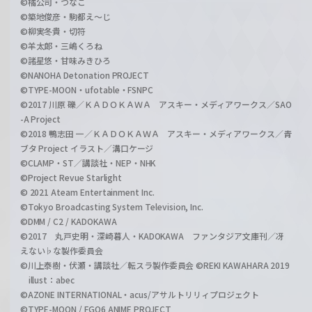
©橘公司・つなこ
©築地俊彦・駒都え～じ
©柳実冬貴・切符
©羊太郎・三嶋くろね
©諸星悠・甘味みきひろ
©NANOHA Detonation PROJECT
©TYPE-MOON・ufotable・FSNPC
©2017 川原 礫／ＫＡＤＯＫＡＷＡ アスキー・メディアワークス／SAO
-A Project
©2018 鴨志田 一／ＫＡＤＯＫＡＷＡ アスキー・メディアワークス／青
ブタ Project イラスト／溝口ケージ
©CLAMP・ST／講談社・NEP・NHK
©Project Revue Starlight
© 2021 Ateam Entertainment Inc.
©Tokyo Broadcasting System Television, Inc.
©DMM / C2 / KADOKAWA
©2017 丸戸史明・深崎暮人・KADOKAWA ファンタジア文庫刊／冴
えない♭な製作委員会
©川上泰樹・伏瀬・講談社／転スラ製作委員会 ©REKI KAWAHARA 2019
illust：abec
©AZONE INTERNATIONAL・acus/アサルトリリィプロジェクト
©TYPE-MOON / FGO6 ANIME PROJECT