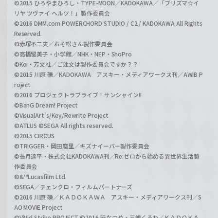
©2015 ひろやまひろし・TYPE-MOON／KADOKAWA／「プリズマ☆イ
リヤ ツヴァイ ヘルツ！」製作委員会
©2016 DMM.com POWERCHORD STUDIO / C2 / KADOKAWA All Rights
Reserved.
©赤塚不二夫／おそ松さん製作委員会
©高橋留美子・小学館／NHK・NEP・ShoPro
©Koi・芳文社／ご注文は製作委員会ですか？？
©2015 川原 礫／KADOKAWA アスキー・メディアワークス刊／AWIB P
roject
©2016 プロジェクトラブライブ！サンシャイン!!
©BanG Dream! Project
©VisualArt's/Key/Rewrite Project
©ATLUS ©SEGA All rights reserved.
©2015 CIRCUS
©TRIGGER・岡田麿里／キズナイーバー製作委員会
©長月達平・株式会社KADOKAWA刊／Re:ゼロから始める異世界生活製
作委員会
©&™Lucasfilm Ltd.
©SEGA／チェンクロ・フィルムパートナーズ
©2016 川原 礫／ＫＡＤＯＫＡＷＡ アスキー・メディアワークス刊／S
AO MOVIE Project
©ViVid Strike PROJECT ©2016 暁なつめ・三嶋くろね／ＫＡＤＯＫＡ