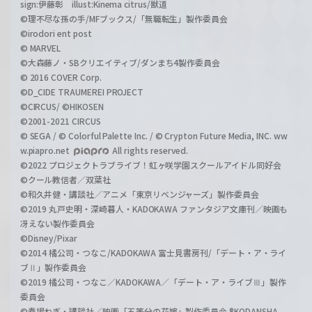
sign:伊藤彰 illust:Kinema citrus/獣道
©理不尽な孫の手/MFブックス/「無職転生」製作委員会
©irodori ent post
© MARVEL
©大森藤ノ・SBクリエイティブ/ダンまち4製作委員会
© 2016 COVER Corp.
©D_CIDE TRAUMEREI PROJECT
©CIRCUS/ ©HIKOSEN
©2001-2021 CIRCUS
© SEGA / © Colorful Palette Inc. / © Crypton Future Media, INC. ww
w.piapro.net
All rights reserved.
©2022 プロジェクトラブライブ！虹ヶ咲学園スクールアイドル同好会
©クール教信者／双葉社
©和久井健・講談社／アニメ「東京リベンジャーズ」製作委員会
©2019 丸戸史明・深崎暮人・KADOKAWA ファンタジア文庫刊／映画も
冴えない製作委員会
©Disney/Pixar
©2014 橘公司・つなこ/KADOKAWA 富士見書房刊/「デート・ア・ライ
ブⅡ」製作委員会
©2019 橘公司・つなこ／KADOKAWA／「デート・ア・ライブⅢ」製作
委員会
©春場ねぎ・講談社／映画「五等分の花嫁」製作委員会 ®KODANSHA