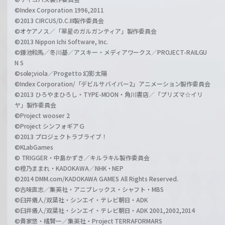
©Index Corporation 1996,2011
©2013 CIRCUS/D.C.III製作委員会
©オケアノス／「翠星のガルガンティア」製作委員会
©2013 Nippon Ichi Software, Inc.
©鎌池和馬／冬川基／アスキー・メディアワークス／PROJECT-RAILGU
N S
©sole;viola／Progetto 幻影太陽
©Index Corporation/「デビルサバイバー2」アニメーション製作委員会
©2013 ひろやまひろし・TYPE-MOON・角川書店／「プリズマ☆イリ
ヤ」製作委員会
©Project wooser 2
©Project シンフォギアＧ
©2013 プロジェクトラブライブ！
©KLabGames
© TRIGGER・中島かずき／キルラキル製作委員会
©橙乃ままれ・KADOKAWA／NHK・NEP
©2014 DMM.com/KADOKAWA GAMES All Rights Reserved.
©古味直志／集英社・アニプレックス・シャフト・MBS
©臼井儀人/双葉社・シンエイ・テレビ朝日・ADK
©臼井儀人/双葉社・シンエイ・テレビ朝日・ADK 2001,2002,2014
©貴家悠・橘賢一／集英社・Project TERRAFORMARS