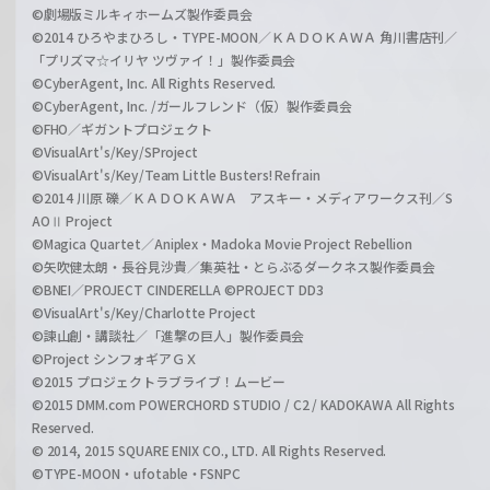
©劇場版ミルキィホームズ製作委員会
©2014 ひろやまひろし・TYPE-MOON／ＫＡＤＯＫＡＷＡ 角川書店刊／
「プリズマ☆イリヤ ツヴァイ！」製作委員会
©CyberAgent, Inc. All Rights Reserved.
©CyberAgent, Inc. /ガールフレンド（仮）製作委員会
©FHO／ギガントプロジェクト
©VisualArt's/Key/SProject
©VisualArt's/Key/Team Little Busters! Refrain
©2014 川原 礫／ＫＡＤＯＫＡＷＡ アスキー・メディアワークス刊／S
AOⅡ Project
©Magica Quartet／Aniplex・Madoka Movie Project Rebellion
©矢吹健太朗・長谷見沙貴／集英社・とらぶるダークネス製作委員会
©BNEI／PROJECT CINDERELLA ©PROJECT DD3
©VisualArt's/Key/Charlotte Project
©諫山創・講談社／「進撃の巨人」製作委員会
©Project シンフォギアＧＸ
©2015 プロジェクトラブライブ！ムービー
©2015 DMM.com POWERCHORD STUDIO / C2 / KADOKAWA All Rights
Reserved.
© 2014, 2015 SQUARE ENIX CO., LTD. All Rights Reserved.
©TYPE-MOON・ufotable・FSNPC