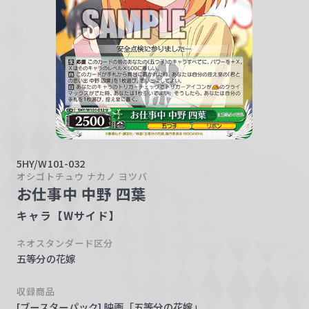
w
a
r
z
5HY/W101-032
オシゴトチュウ ナカノ ヨツバ
お仕事中 中野 四葉
キャラ【Wサイド】
ネオスタンダード区分
五等分の花嫁
収録商品
[ブースターパック] 映画「五等分の花嫁」