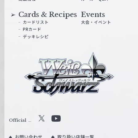
Cards & Recipes
Events
カードリスト
大会・イベント
PRカード
デッキレシピ
ヴ
ァ
イ
ス
シ
ュ
ヴ
ァ
ル
Official
X
Y
ツ
o
｜
お問い合わせ
取り扱い店舗一覧
u