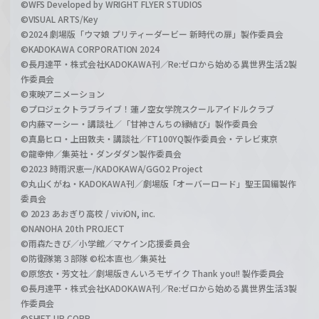
©WFS Developed by WRIGHT FLYER STUDIOS
©VISUAL ARTS/Key
©2024 劇場版「ウマ娘 プリティーダービー 新時代の扉」製作委員会
©KADOKAWA CORPORATION 2024
©長月達平・株式会社KADOKAWA刊／Re:ゼロから始める異世界生活2製
作委員会
©東映アニメーション
©プロジェクトラブライブ！蓮ノ空女学院スクールアイドルクラブ
©内藤マーシー・講談社／「甘神さんちの縁結び」製作委員会
©真島ヒロ・上田敦夫・講談社／FT100YQ製作委員会・テレビ東京
©龍幸伸／集英社・ダンダダン製作委員会
©2023 時雨沢恵一/KADOKAWA/GGO2 Project
©丸山くがね・KADOKAWA刊／劇場版「オーバーロード」聖王国編製作
委員会
© 2023 あおぎり高校 / viviON, inc.
©NANOHA 20th PROJECT
©雨森たきび／小学館／マケイン応援委員会
©防衛隊第３部隊 ©松本直也／集英社
©原悠衣・芳文社／劇場版きんいろモザイク Thank you!! 製作委員会
©長月達平・株式会社KADOKAWA刊／Re:ゼロから始める異世界生活3製
作委員会
©SHIFT UP CORP.