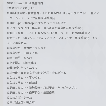
GGO Project illust.黒星紅白
TM ©TOHO CO., LTD.
©2014 榎宮祐・株式会社ＫＡＤＯＫＡＷＡ メディアファクトリー刊／ノ
ーゲーム・ノーライフ全権代理委員会
©2011 5pb.／Nitroplus 未来ガジェット研究所
©ミウラタダヒロ／集英社・ゆらぎ荘の幽奈さん製作委員会
©丸山くがね・ＫＡＤＯＫＡＷＡ刊／オーバーロード2製作委員会
©蝸牛くも・SBクリエイティブ／ゴブリンスレイヤー製作委員会 イラ
スト／神奈月昇
©暁なつめ・カカオ・ランタン
©暁なつめ・三嶋くろね
©岩井恭平・るろお
©上栖綴人・Nitroplus
©春日部タケル・ユキヲ
©枯野瑛・ｕｅ ©気がつけば毛玉・かにビーム
©久慈マサムネ・平つくね
©久慈マサムネ・Hisasi
©島田フミカネ・築地俊彦・月並甲介・ヤマグチノボル
©島田フミカネ・南房秀久・飯沼俊規
©しめさば・ぶーた
©竜ノ湖太郎・天之有