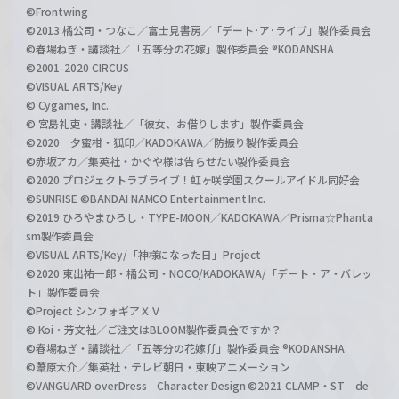
©Frontwing
©2013 橘公司・つなこ／富士見書房／「デート･ア･ライブ」製作委員会
©春場ねぎ・講談社／「五等分の花嫁」製作委員会 ®KODANSHA
©2001-2020 CIRCUS
©VISUAL ARTS/Key
© Cygames, Inc.
© 宮島礼吏・講談社／「彼女、お借りします」製作委員会
©2020 夕蜜柑・狐印／KADOKAWA／防振り製作委員会
©赤坂アカ／集英社・かぐや様は告らせたい製作委員会
©2020 プロジェクトラブライブ！虹ヶ咲学園スクールアイドル同好会
©SUNRISE ©BANDAI NAMCO Entertainment Inc.
©2019 ひろやまひろし・TYPE-MOON／KADOKAWA／Prisma☆Phanta
sm製作委員会
©VISUAL ARTS/Key/「神様になった日」Project
©2020 東出祐一郎・橘公司・NOCO/KADOKAWA/「デート・ア・バレッ
ト」製作委員会
©Project シンフォギアＸＶ
© Koi・芳文社／ご注文はBLOOM製作委員会ですか？
©春場ねぎ・講談社／「五等分の花嫁∬」製作委員会 ®KODANSHA
©葦原大介／集英社・テレビ朝日・東映アニメーション
©VANGUARD overDress Character Design ©2021 CLAMP・ST de