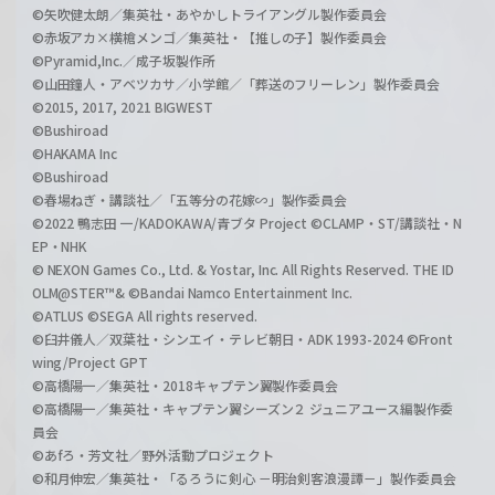
©矢吹健太朗／集英社・あやかしトライアングル製作委員会
©赤坂アカ×横槍メンゴ／集英社・【推しの子】製作委員会
©Pyramid,Inc.／成子坂製作所
©山田鐘人・アベツカサ／小学館／「葬送のフリーレン」製作委員会
©2015, 2017, 2021 BIGWEST
©Bushiroad
©HAKAMA Inc
©Bushiroad
©春場ねぎ・講談社／「五等分の花嫁∽」製作委員会
©2022 鴨志田 一/KADOKAWA/青ブタ Project ©CLAMP・ST/講談社・N
EP・NHK
© NEXON Games Co., Ltd. & Yostar, Inc. All Rights Reserved. THE ID
OLM@STER™& ©Bandai Namco Entertainment Inc.
©ATLUS ©SEGA All rights reserved.
©臼井儀人／双葉社・シンエイ・テレビ朝日・ADK 1993-2024 ©Front
wing/Project GPT
©高橋陽一／集英社・2018キャプテン翼製作委員会
©高橋陽一／集英社・キャプテン翼シーズン２ ジュニアユース編製作委
員会
©あfろ・芳文社／野外活動プロジェクト
©和月伸宏／集英社・「るろうに剣心 －明治剣客浪漫譚－」製作委員会