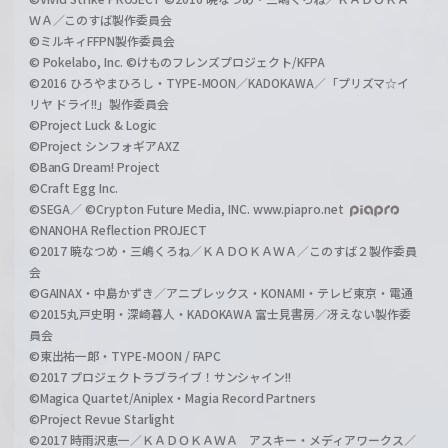
ＷＡ／このすば製作委員会
©ミルキィFFPN製作委員会
© Pokelabo, Inc. ©けものフレンズプロジェクト/KFPA
©2016 ひろやまひろし・TYPE-MOON／KADOKAWA／「プリズマ☆イ
リヤ ドライ!!」製作委員会
©Project Luck & Logic
©Project シンフォギアAXZ
©BanG Dream! Project
©Craft Egg Inc.
©SEGA／ ©Crypton Future Media, INC. www.piapro.net
©NANOHA Reflection PROJECT
©2017 暁なつめ・三嶋くろね／ＫＡＤＯＫＡＷＡ／このすば２製作委員
会
©GAINAX・中島かずき／アニプレックス・KONAMI・テレビ東京・電通
©2015丸戸史明・深崎暮人・KADOKAWA 富士見書房／冴えない製作委
員会
©東出祐一郎・TYPE-MOON / FAPC
©2017 プロジェクトラブライブ！サンシャイン!!
©Magica Quartet/Aniplex・Magia Record Partners
©Project Revue Starlight
©2017 時雨沢恵一／ＫＡＤＯＫＡＷＡ アスキー・メディアワークス／