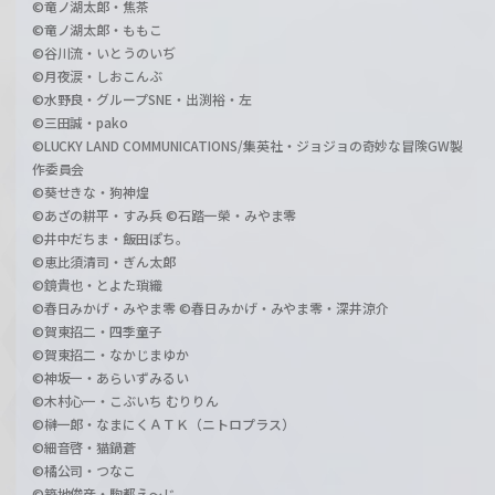
©竜ノ湖太郎・焦茶
©竜ノ湖太郎・ももこ
©谷川流・いとうのいぢ
©月夜涙・しおこんぶ
©水野良・グループSNE・出渕裕・左
©三田誠・pako
©LUCKY LAND COMMUNICATIONS/集英社・ジョジョの奇妙な冒険GW製
作委員会
©葵せきな・狗神煌
©あざの耕平・すみ兵 ©石踏一榮・みやま零
©井中だちま・飯田ぽち。
©恵比須清司・ぎん太郎
©鏡貴也・とよた瑣織
©春日みかげ・みやま零 ©春日みかげ・みやま零・深井涼介
©賀東招二・四季童子
©賀東招二・なかじまゆか
©神坂一・あらいずみるい
©木村心一・こぶいち むりりん
©榊一郎・なまにくＡＴＫ（ニトロプラス）
©細音啓・猫鍋蒼
©橘公司・つなこ
©築地俊彦・駒都え～じ