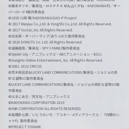
©藤本タツキ／集英社・ＭＡＰＰＡ ©丸山くがね・KADOKAWA刊／オー
バーロード4製作委員会
©2020 川原 礫/KADOKAWA/SAO-P Project
© 2017 Manjuu Co.,Ltd. & YongShi Co.,Ltd. All Rights Reserved.
© 2017 Yostar, Inc. All Rights Reserved.
©白米良・オーバーラップ/ありふれた製作委員会
© 2020 DONUTS Co. Ltd. All Rights Reserved.
©遠藤達哉／集英社・SPY×FAMILY製作委員会
©Spider Lily／アニプレックス・ABCアニメーション・BS11
©GungHo Online Entertainment, Inc. All Rights Reserved.
©2001-2022 CIRCUS
©荒木飛呂彦&LUCKY LAND COMMUNICATIONS/集英社・ジョジョの奇
妙な冒険SC製作委員会
©LUCKY LAND COMMUNICATIONS/集英社・ジョジョの奇妙な冒険SO製
作委員会
©はまじあき／芳文社・アニプレックス
©KADOKAWA CORPORATION 2023
©SNK CORPORATION ALL RIGHTS RESERVED.
©高橋弥七郎／いとうのいぢ／アスキー･メディアワークス／『灼眼のシ
ャナF』製作委員会
©PROJECT YOHANE