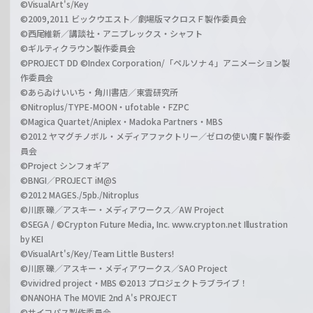
©VisualArt's/Key
©2009,2011 ビックウエスト／劇場版マクロスＦ製作委員会
©西尾維新／講談社・アニプレックス・シャフト
©ギルティクラウン製作委員会
©PROJECT DD ©Index Corporation/「ペルソナ４」アニメーション製
作委員会
©あらゐけいいち・角川書店／東雲研究所
©Nitroplus/TYPE-MOON・ufotable・FZPC
©Magica Quartet/Aniplex・Madoka Partners・MBS
©2012 ヤマグチノボル・メディアファクトリー／ゼロの使い魔Ｆ製作委
員会
©Project シンフォギア
©BNGI／PROJECT iM@S
©2012 MAGES./5pb./Nitroplus
©川原 礫／アスキー・メディアワークス／AW Project
©SEGA / ©Crypton Future Media, Inc. www.crypton.net Illustration
by KEI
©VisualArt's/Key/Team Little Busters!
©川原 礫／アスキー・メディアワークス／SAO Project
©vividred project・MBS ©2013 プロジェクトラブライブ！
©NANOHA The MOVIE 2nd A's PROJECT
©サイコパス製作委員会