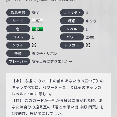
5HY
U
作品番号
レアリティ
キャラ
サイド
種類
1
色
レベル
1
2500
コスト
パワー
ソウル
トリガー
五つ子・リボン
特徴
安全点検に参りましたー
フレーバー
【永】 応援 このカードの前のあなたの《五つ子》の
キャラすべてに、パワーを＋Ｘ。Ｘはそのキャラの
レベル×500に等しい。
【自】 このカードが手札から舞台に置かれた時、あ
なたは自分の控え室の「君との思い出 中野 四葉」を
1枚選び、思い出にしてよい。