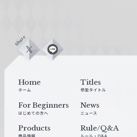
Share
X
L
i
n
e
Home
Titles
ホーム
参加タイトル
For Beginners
News
はじめての方へ
ニュース
Products
Rule/Q&A
商品情報
ルール・Q&A