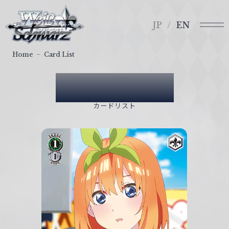
メ
ヴ
ニ
ァ
JP
EN
ュ
イ
ー
ス
Home
Card List
シ
ュ
Card List
ヴ
ァ
カードリスト
ル
ツ
｜
W
e
i
ß
S
c
h