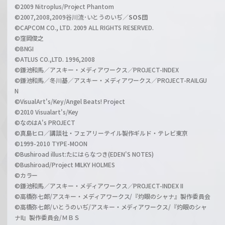
e
©2009 Nitroplus/Project Phantom
l
©2007,2008,2009谷川流･いとうのいぢ／
SOS団
©CAPCOM CO., LTD. 2009 ALL RIGHTS RESERVED.
©窪岡俊之
©BNGI
©ATLUS CO.,LTD. 1996,2008
©鎌池和馬／アスキー・メディアワークス／PROJECT-INDEX
©鎌池和馬／冬川基／アスキー・メディアワークス／PROJECT-RAILGU
N
©VisualArt's/Key/Angel Beats! Project
©2010 Visualart's/Key
©なのはA's PROJECT
©真島ヒロ／講談社・フェアリーテイル製作ギルド・テレビ東京
©1999-2010 TYPE-MOON
©Bushiroad illust:たにはらなつき(EDEN'S NOTES)
©Bushiroad/Project MILKY HOLMES
©カラー
©鎌池和馬／アスキー・メディアワークス／PROJECT-INDEX II
©高橋弥七郎/アスキー・メディアワークス/『灼眼のシャナ』製作委員会
©高橋弥七郎/いとうのいぢ/アスキー・メディアワークス/『灼眼のシャ
ナII』製作委員会/ＭＢＳ