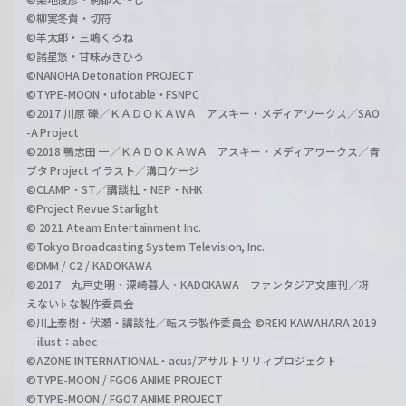
©柳実冬貴・切符
©羊太郎・三嶋くろね
©諸星悠・甘味みきひろ
©NANOHA Detonation PROJECT
©TYPE-MOON・ufotable・FSNPC
©2017 川原 礫／ＫＡＤＯＫＡＷＡ アスキー・メディアワークス／SAO
-A Project
©2018 鴨志田 一／ＫＡＤＯＫＡＷＡ アスキー・メディアワークス／青
ブタ Project イラスト／溝口ケージ
©CLAMP・ST／講談社・NEP・NHK
©Project Revue Starlight
© 2021 Ateam Entertainment Inc.
©Tokyo Broadcasting System Television, Inc.
©DMM / C2 / KADOKAWA
©2017 丸戸史明・深崎暮人・KADOKAWA ファンタジア文庫刊／冴
えない♭な製作委員会
©川上泰樹・伏瀬・講談社／転スラ製作委員会 ©REKI KAWAHARA 2019
illust：abec
©AZONE INTERNATIONAL・acus/アサルトリリィプロジェクト
©TYPE-MOON / FGO6 ANIME PROJECT
©TYPE-MOON / FGO7 ANIME PROJECT