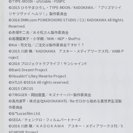
©TYPE-MOON・ufotable・FSNPC
©2015 ひろやまひろし・TYPE-MOON／KADOKAWA／「プリズマ☆イ
リヤ ツヴァイ ヘルツ！」製作委員会
©2016 DMM.com POWERCHORD STUDIO / C2 / KADOKAWA All Rights
Reserved.
©赤塚不二夫／おそ松さん製作委員会
©高橋留美子・小学館／NHK・NEP・ShoPro
©Koi・芳文社／ご注文は製作委員会ですか？？
©2015 川原 礫／KADOKAWA アスキー・メディアワークス刊／AWIB P
roject
©2016 プロジェクトラブライブ！サンシャイン!!
©BanG Dream! Project
©VisualArt's/Key/Rewrite Project
©ATLUS ©SEGA All rights reserved.
©2015 CIRCUS
©TRIGGER・岡田麿里／キズナイーバー製作委員会
©長月達平・株式会社KADOKAWA刊／Re:ゼロから始める異世界生活製
作委員会
©&™Lucasfilm Ltd.
©SEGA／チェンクロ・フィルムパートナーズ
©2016 川原 礫／ＫＡＤＯＫＡＷＡ アスキー・メディアワークス刊／S
AO MOVIE Project