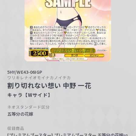
w
a
r
z
5HY/WE43-06IGP
ワリキレナイオモイナカノイチカ
割り切れない想い 中野 一花
キャラ【Wサイド】
ネオスタンダード区分
五等分の花嫁
収録商品
[プレミアムブースター] プレミアムブースター 五等分の花嫁∽