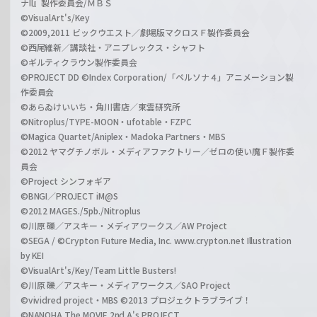
ナII』製作委員会/ＭＢＳ
©VisualArt's/Key
©2009,2011 ビックウエスト／劇場版マクロスＦ製作委員会
©西尾維新／講談社・アニプレックス・シャフト
©ギルティクラウン製作委員会
©PROJECT DD ©Index Corporation/「ペルソナ４」アニメーション製
作委員会
©あらゐけいいち・角川書店／東雲研究所
©Nitroplus/TYPE-MOON・ufotable・FZPC
©Magica Quartet/Aniplex・Madoka Partners・MBS
©2012 ヤマグチノボル・メディアファクトリー／ゼロの使い魔Ｆ製作委
員会
©Project シンフォギア
©BNGI／PROJECT iM@S
©2012 MAGES./5pb./Nitroplus
©川原 礫／アスキー・メディアワークス／AW Project
©SEGA / ©Crypton Future Media, Inc. www.crypton.net Illustration
by KEI
©VisualArt's/Key/Team Little Busters!
©川原 礫／アスキー・メディアワークス／SAO Project
©vividred project・MBS ©2013 プロジェクトラブライブ！
©NANOHA The MOVIE 2nd A's PROJECT