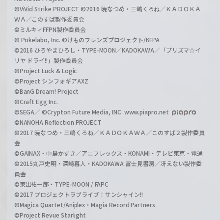
©ViVid Strike PROJECT ©2016 暁なつめ・三嶋くろね／ＫＡＤＯＫＡ
ＷＡ／このすば製作委員会
©ミルキィFFPN製作委員会
© Pokelabo, Inc. ©けものフレンズプロジェクト/KFPA
©2016 ひろやまひろし・TYPE-MOON／KADOKAWA／「プリズマ☆イ
リヤ ドライ!!」製作委員会
©Project Luck & Logic
©Project シンフォギアAXZ
©BanG Dream! Project
©Craft Egg Inc.
©SEGA／ ©Crypton Future Media, INC. www.piapro.net
©NANOHA Reflection PROJECT
©2017 暁なつめ・三嶋くろね／ＫＡＤＯＫＡＷＡ／このすば２製作委員
会
©GAINAX・中島かずき／アニプレックス・KONAMI・テレビ東京・電通
©2015丸戸史明・深崎暮人・KADOKAWA 富士見書房／冴えない製作委
員会
©東出祐一郎・TYPE-MOON / FAPC
©2017 プロジェクトラブライブ！サンシャイン!!
©Magica Quartet/Aniplex・Magia Record Partners
©Project Revue Starlight