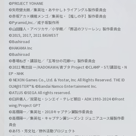
©PROJECT YOHANE
©矢吹健太朗／集英社・あやかしトライアングル製作委員会
©赤坂アカ×横槍メンゴ／集英社・【推しの子】製作委員会
©Pyramid,Inc.／成子坂製作所
©山田鐘人・アベツカサ／小学館／「葬送のフリーレン」製作委員会
©2015, 2017, 2021 BIGWEST
©Bushiroad
©HAKAMA Inc
©Bushiroad
©春場ねぎ・講談社／「五等分の花嫁∽」製作委員会
©2022 鴨志田 一/KADOKAWA/青ブタ Project ©CLAMP・ST/講談社・N
EP・NHK
© NEXON Games Co., Ltd. & Yostar, Inc. All Rights Reserved. THE ID
OLM@STER™& ©Bandai Namco Entertainment Inc.
©ATLUS ©SEGA All rights reserved.
©臼井儀人／双葉社・シンエイ・テレビ朝日・ADK 1993-2024 ©Front
wing/Project GPT
©高橋陽一／集英社・2018キャプテン翼製作委員会
©高橋陽一／集英社・キャプテン翼シーズン２ ジュニアユース編製作委
員会
©あfろ・芳文社／野外活動プロジェクト