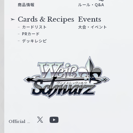
商品情報
ルール・Q&A
Cards & Recipes
Events
カードリスト
大会・イベント
PRカード
デッキレシピ
ヴ
ァ
イ
ス
シ
ュ
ヴ
ァ
ル
Official
X
Y
ツ
o