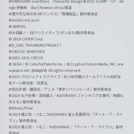
©VANGUARD overDress Character Design ©2021 CLAMP・ST de
sign:伊藤彰 illust:Kinema citrus/獣道
©理不尽な孫の手/MFブックス/「無職転生」製作委員会
©irodori ent post
© MARVEL
©大森藤ノ・SBクリエイティブ/ダンまち4製作委員会
© 2016 COVER Corp.
©D_CIDE TRAUMEREI PROJECT
©CIRCUS/ ©HIKOSEN
©2001-2021 CIRCUS
© SEGA / © Colorful Palette Inc. / © Crypton Future Media, INC. ww
w.piapro.net
All rights reserved.
©2022 プロジェクトラブライブ！虹ヶ咲学園スクールアイドル同好会
©クール教信者／双葉社
©和久井健・講談社／アニメ「東京リベンジャーズ」製作委員会
©2019 丸戸史明・深崎暮人・KADOKAWA ファンタジア文庫刊／映画も
冴えない製作委員会
©Disney/Pixar
©2014 橘公司・つなこ/KADOKAWA 富士見書房刊/「デート・ア・ライ
ブⅡ」製作委員会
©2019 橘公司・つなこ／KADOKAWA／「デート・ア・ライブⅢ」製作
委員会