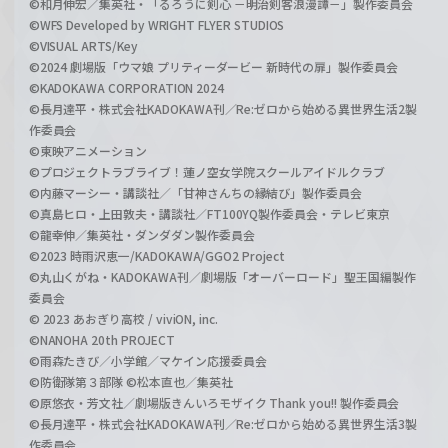
©和月伸宏／集英社・「るろうに剣心 －明治剣客浪漫譚－」製作委員会
©WFS Developed by WRIGHT FLYER STUDIOS
©VISUAL ARTS/Key
©2024 劇場版「ウマ娘 プリティーダービー 新時代の扉」製作委員会
©KADOKAWA CORPORATION 2024
©長月達平・株式会社KADOKAWA刊／Re:ゼロから始める異世界生活2製
作委員会
©東映アニメーション
©プロジェクトラブライブ！蓮ノ空女学院スクールアイドルクラブ
©内藤マーシー・講談社／「甘神さんちの縁結び」製作委員会
©真島ヒロ・上田敦夫・講談社／FT100YQ製作委員会・テレビ東京
©龍幸伸／集英社・ダンダダン製作委員会
©2023 時雨沢恵一/KADOKAWA/GGO2 Project
©丸山くがね・KADOKAWA刊／劇場版「オーバーロード」聖王国編製作
委員会
© 2023 あおぎり高校 / viviON, inc.
©NANOHA 20th PROJECT
©雨森たきび／小学館／マケイン応援委員会
©防衛隊第３部隊 ©松本直也／集英社
©原悠衣・芳文社／劇場版きんいろモザイク Thank you!! 製作委員会
©長月達平・株式会社KADOKAWA刊／Re:ゼロから始める異世界生活3製
作委員会