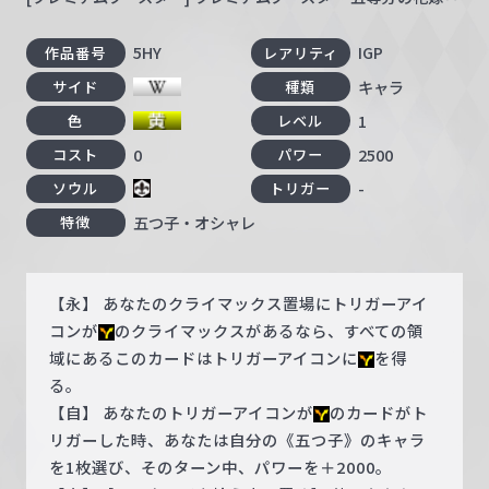
5HY
IGP
作品番号
レアリティ
キャラ
サイド
種類
1
色
レベル
0
2500
コスト
パワー
-
ソウル
トリガー
五つ子・オシャレ
特徴
【永】 あなたのクライマックス置場にトリガーアイ
コンが
のクライマックスがあるなら、すべての領
域にあるこのカードはトリガーアイコンに
を得
る。
【自】 あなたのトリガーアイコンが
のカードがト
リガーした時、あなたは自分の《五つ子》のキャラ
を1枚選び、そのターン中、パワーを＋2000。