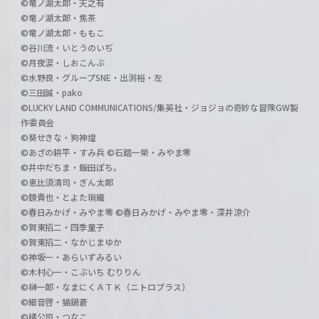
©竜ノ湖太郎・天之有
©竜ノ湖太郎・焦茶
©竜ノ湖太郎・ももこ
©谷川流・いとうのいぢ
©月夜涙・しおこんぶ
©水野良・グループSNE・出渕裕・左
©三田誠・pako
©LUCKY LAND COMMUNICATIONS/集英社・ジョジョの奇妙な冒険GW製
作委員会
©葵せきな・狗神煌
©あざの耕平・すみ兵 ©石踏一榮・みやま零
©井中だちま・飯田ぽち。
©恵比須清司・ぎん太郎
©鏡貴也・とよた瑣織
©春日みかげ・みやま零 ©春日みかげ・みやま零・深井涼介
©賀東招二・四季童子
©賀東招二・なかじまゆか
©神坂一・あらいずみるい
©木村心一・こぶいち むりりん
©榊一郎・なまにくＡＴＫ（ニトロプラス）
©細音啓・猫鍋蒼
©橘公司・つなこ