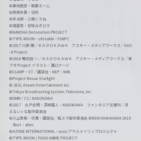
©築地俊彦・駒都え～じ
©柳実冬貴・切符
©羊太郎・三嶋くろね
©諸星悠・甘味みきひろ
©NANOHA Detonation PROJECT
©TYPE-MOON・ufotable・FSNPC
©2017 川原 礫／ＫＡＤＯＫＡＷＡ アスキー・メディアワークス／SAO
-A Project
©2018 鴨志田 一／ＫＡＤＯＫＡＷＡ アスキー・メディアワークス／青
ブタ Project イラスト／溝口ケージ
©CLAMP・ST／講談社・NEP・NHK
©Project Revue Starlight
© 2021 Ateam Entertainment Inc.
©Tokyo Broadcasting System Television, Inc.
©DMM / C2 / KADOKAWA
©2017 丸戸史明・深崎暮人・KADOKAWA ファンタジア文庫刊／冴
えない♭な製作委員会
©川上泰樹・伏瀬・講談社／転スラ製作委員会 ©REKI KAWAHARA 2019
illust：abec
©AZONE INTERNATIONAL・acus/アサルトリリィプロジェクト
©TYPE-MOON / FGO6 ANIME PROJECT