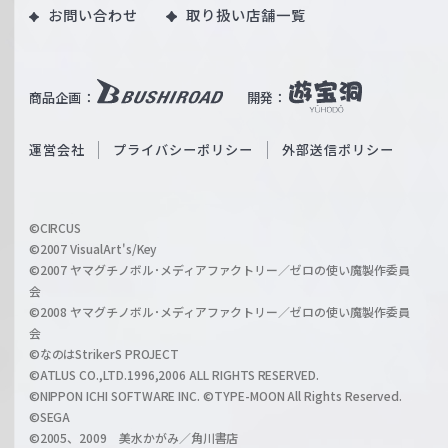
｜
お問い合わせ
取り扱い店舗一覧
u
W
T
e
u
i
b
商品企画：
開発：
ß
e
S
O
運営会社
プライバシーポリシー
外部送信ポリシー
c
f
h
f
w
i
a
©CIRCUS
c
©2007 VisualArt's/Key
r
i
©2007 ヤマグチノボル･メディアファクトリー／ゼロの使い魔製作委員
z
会
a
©2008 ヤマグチノボル･メディアファクトリー／ゼロの使い魔製作委員
l
会
C
©なのはStrikerS PROJECT
h
©ATLUS CO.,LTD.1996,2006 ALL RIGHTS RESERVED.
a
©NIPPON ICHI SOFTWARE INC. ©TYPE-MOON All Rights Reserved.
n
©SEGA
©2005、2009 美水かがみ／角川書店
n