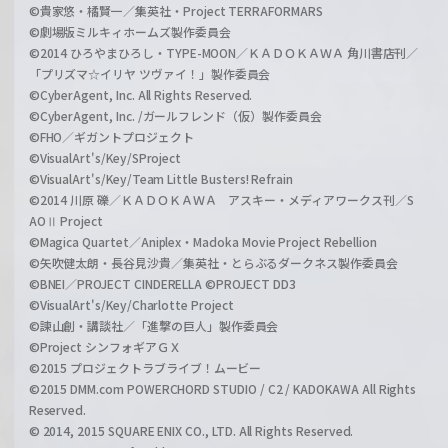
©貴家悠・橘賢一／集英社・Project TERRAFORMARS
©劇場版ミルキィホームズ製作委員会
©2014 ひろやまひろし・TYPE-MOON／ＫＡＤＯＫＡＷＡ 角川書店刊／
「プリズマ☆イリヤ ツヴァイ！」製作委員会
©CyberAgent, Inc. All Rights Reserved.
©CyberAgent, Inc. /ガールフレンド（仮）製作委員会
©FHO／ギガントプロジェクト
©VisualArt's/Key/SProject
©VisualArt's/Key/Team Little Busters! Refrain
©2014 川原 礫／ＫＡＤＯＫＡＷＡ アスキー・メディアワークス刊／S
AOⅡ Project
©Magica Quartet／Aniplex・Madoka Movie Project Rebellion
©矢吹健太朗・長谷見沙貴／集英社・とらぶるダークネス製作委員会
©BNEI／PROJECT CINDERELLA ©PROJECT DD3
©VisualArt's/Key/Charlotte Project
©諫山創・講談社／「進撃の巨人」製作委員会
©Project シンフォギアＧＸ
©2015 プロジェクトラブライブ！ムービー
©2015 DMM.com POWERCHORD STUDIO / C2 / KADOKAWA All Rights
Reserved.
© 2014, 2015 SQUARE ENIX CO., LTD. All Rights Reserved.