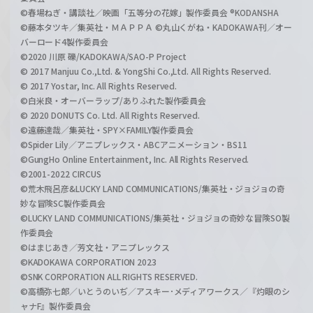
©春場ねぎ・講談社／映画「五等分の花嫁」製作委員会 ®KODANSHA
©藤本タツキ／集英社・ＭＡＰＰＡ ©丸山くがね・KADOKAWA刊／オー
バーロード4製作委員会
©2020 川原 礫/KADOKAWA/SAO-P Project
© 2017 Manjuu Co.,Ltd. & YongShi Co.,Ltd. All Rights Reserved.
© 2017 Yostar, Inc. All Rights Reserved.
©白米良・オーバーラップ/ありふれた製作委員会
© 2020 DONUTS Co. Ltd. All Rights Reserved.
©遠藤達哉／集英社・SPY×FAMILY製作委員会
©Spider Lily／アニプレックス・ABCアニメーション・BS11
©GungHo Online Entertainment, Inc. All Rights Reserved.
©2001-2022 CIRCUS
©荒木飛呂彦&LUCKY LAND COMMUNICATIONS/集英社・ジョジョの奇
妙な冒険SC製作委員会
©LUCKY LAND COMMUNICATIONS/集英社・ジョジョの奇妙な冒険SO製
作委員会
©はまじあき／芳文社・アニプレックス
©KADOKAWA CORPORATION 2023
©SNK CORPORATION ALL RIGHTS RESERVED.
©高橋弥七郎／いとうのいぢ／アスキー･メディアワークス／『灼眼のシ
ャナF』製作委員会