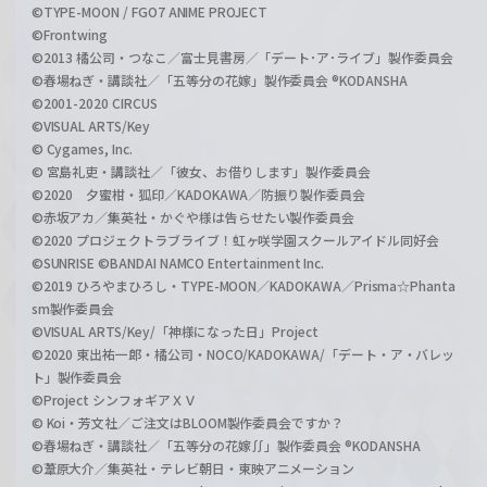
©TYPE-MOON / FGO7 ANIME PROJECT
©Frontwing
©2013 橘公司・つなこ／富士見書房／「デート･ア･ライブ」製作委員会
©春場ねぎ・講談社／「五等分の花嫁」製作委員会 ®KODANSHA
©2001-2020 CIRCUS
©VISUAL ARTS/Key
© Cygames, Inc.
© 宮島礼吏・講談社／「彼女、お借りします」製作委員会
©2020 夕蜜柑・狐印／KADOKAWA／防振り製作委員会
©赤坂アカ／集英社・かぐや様は告らせたい製作委員会
©2020 プロジェクトラブライブ！虹ヶ咲学園スクールアイドル同好会
©SUNRISE ©BANDAI NAMCO Entertainment Inc.
©2019 ひろやまひろし・TYPE-MOON／KADOKAWA／Prisma☆Phanta
sm製作委員会
©VISUAL ARTS/Key/「神様になった日」Project
©2020 東出祐一郎・橘公司・NOCO/KADOKAWA/「デート・ア・バレッ
ト」製作委員会
©Project シンフォギアＸＶ
© Koi・芳文社／ご注文はBLOOM製作委員会ですか？
©春場ねぎ・講談社／「五等分の花嫁∬」製作委員会 ®KODANSHA
©葦原大介／集英社・テレビ朝日・東映アニメーション