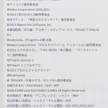
©サイコパス製作委員会
©Index Corporation 1996,2011
©2013 CIRCUS/D.C.III製作委員会
©オケアノス／「翠星のガルガンティア」製作委員会
©2013 Nippon Ichi Software, Inc.
©鎌池和馬／冬川基／アスキー・メディアワークス／PROJECT-RAILGU
N S
©sole;viola／Progetto 幻影太陽
©Index Corporation/「デビルサバイバー2」アニメーション製作委員会
©2013 ひろやまひろし・TYPE-MOON・角川書店／「プリズマ☆イリ
ヤ」製作委員会
©Project wooser 2
©Project シンフォギアＧ
©2013 プロジェクトラブライブ！
©KLabGames
© TRIGGER・中島かずき／キルラキル製作委員会
©橙乃ままれ・KADOKAWA／NHK・NEP
©2014 DMM.com/KADOKAWA GAMES All Rights Reserved.
©古味直志／集英社・アニプレックス・シャフト・MBS
©臼井儀人/双葉社・シンエイ・テレビ朝日・ADK
©臼井儀人/双葉社・シンエイ・テレビ朝日・ADK 2001,2002,2014