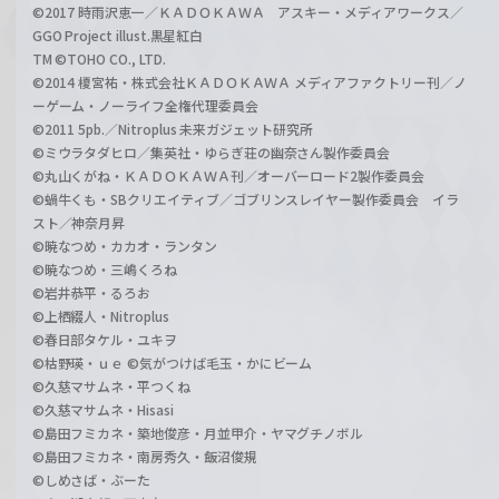
©2017 時雨沢恵一／ＫＡＤＯＫＡＷＡ アスキー・メディアワークス／
GGO Project illust.黒星紅白
TM ©TOHO CO., LTD.
©2014 榎宮祐・株式会社ＫＡＤＯＫＡＷＡ メディアファクトリー刊／ノ
ーゲーム・ノーライフ全権代理委員会
©2011 5pb.／Nitroplus 未来ガジェット研究所
©ミウラタダヒロ／集英社・ゆらぎ荘の幽奈さん製作委員会
©丸山くがね・ＫＡＤＯＫＡＷＡ刊／オーバーロード2製作委員会
©蝸牛くも・SBクリエイティブ／ゴブリンスレイヤー製作委員会 イラ
スト／神奈月昇
©暁なつめ・カカオ・ランタン
©暁なつめ・三嶋くろね
©岩井恭平・るろお
©上栖綴人・Nitroplus
©春日部タケル・ユキヲ
©枯野瑛・ｕｅ ©気がつけば毛玉・かにビーム
©久慈マサムネ・平つくね
©久慈マサムネ・Hisasi
©島田フミカネ・築地俊彦・月並甲介・ヤマグチノボル
©島田フミカネ・南房秀久・飯沼俊規
©しめさば・ぶーた