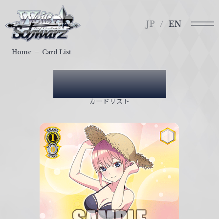
メ
ヴ
ニ
ァ
JP
EN
ュ
イ
ー
ス
Home
Card List
シ
ュ
Card List
ヴ
ァ
カードリスト
ル
ツ
｜
W
e
i
ß
S
c
h