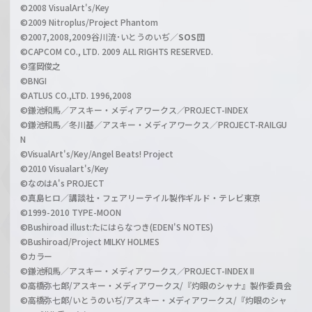
©2008 VisualArt's/Key
e
©2009 Nitroplus/Project Phantom
l
©2007,2008,2009谷川流･いとうのいぢ／
SOS団
©CAPCOM CO., LTD. 2009 ALL RIGHTS RESERVED.
©窪岡俊之
©BNGI
©ATLUS CO.,LTD. 1996,2008
©鎌池和馬／アスキー・メディアワークス／PROJECT-INDEX
©鎌池和馬／冬川基／アスキー・メディアワークス／PROJECT-RAILGU
N
©VisualArt's/Key/Angel Beats! Project
©2010 Visualart's/Key
©なのはA's PROJECT
©真島ヒロ／講談社・フェアリーテイル製作ギルド・テレビ東京
©1999-2010 TYPE-MOON
©Bushiroad illust:たにはらなつき(EDEN'S NOTES)
©Bushiroad/Project MILKY HOLMES
©カラー
©鎌池和馬／アスキー・メディアワークス／PROJECT-INDEX II
©高橋弥七郎/アスキー・メディアワークス/『灼眼のシャナ』製作委員会
©高橋弥七郎/いとうのいぢ/アスキー・メディアワークス/『灼眼のシャ