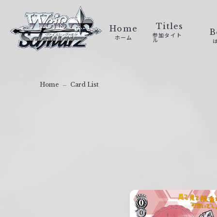
ヴ
ァ
Titles
Home
B
参加タイト
ホーム
イ
ル
ス
シ
ュ
Home
Card List
ヴ
ァ
ル
ツ
｜
W
e
i
ß
S