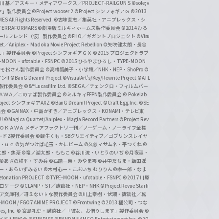
基／アスキー・メディアワークス／PROJECT-RAILGUN S
©sole;v
リヤ」製作委員会
©Project wooser 2
©Project シンフォギアＧ
©2013
 All Rights Reserved.
©古味直志／集英社・アニプレックス・シ
ERRAFORMARS
©劇場版ミルキィホームズ製作委員会
©2014 ひろ
nc. /ガールフレンド（仮）製作委員会
©FHO／ギガントプロジェクト
©Visu
et／Aniplex・Madoka Movie Project Rebellion
©矢吹健太朗・長谷
人」製作委員会
©Project シンフォギアＧＸ
©2015 プロジェクトラブ
-MOON・ufotable・FSNPC
©2015 ひろやまひろし・TYPE-MOON
おそ松さん製作委員会
©高橋留美子・小学館／NHK・NEP・ShoPro
©
ン!!
©BanG Dream! Project
©VisualArt's/Key/Rewrite Project
©ATL
活製作委員会
©&™Lucasfilm Ltd.
©SEGA／チェンクロ・フィルムパー
ＡＤＯＫＡＷＡ／このすば製作委員会
©ミルキィFFPN製作委員会
© Pokelab
roject シンフォギアAXZ
©BanG Dream! Project
©Craft Egg Inc.
©SE
員会
©GAINAX・中島かずき／アニプレックス・KONAMI・テレビ東
!
©Magica Quartet/Aniplex・Magia Record Partners
©Project Rev
ＡＤＯＫＡＷＡ メディアファクトリー刊／ノーゲーム・ノーライフ全権
ード2製作委員会
©蝸牛くも・SBクリエイティブ／ゴブリンスレイヤ
・ｕｅ ©気がつけば毛玉・かにビーム
©久慈マサムネ・平つくね
©
太郎・焦茶
©竜ノ湖太郎・ももこ
©谷川流・いとうのいぢ
©月夜涙・
©あざの耕平・すみ兵 ©石踏一榮・みやま零
©井中だちま・飯田ぽ
一・あらいずみるい
©木村心一・こぶいち むりりん
©榊一郎・なま
tonation PROJECT
©TYPE-MOON・ufotable・FSNPC
©2017 川原
溝口ケージ
©CLAMP・ST／講談社・NEP・NHK
©Project Revue Starli
タジア文庫刊／冴えない♭な製作委員会
©川上泰樹・伏瀬・講談社／転
-MOON / FGO7 ANIME PROJECT
©Frontwing
©2013 橘公司・つな
s, Inc.
© 宮島礼吏・講談社／「彼女、お借りします」製作委員会
©
アイドル同好会
©SUNRISE ©BANDAI NAMCO Entertainment Inc.
©20