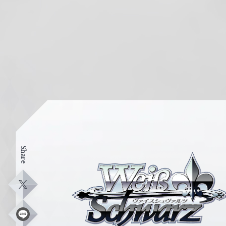
Share
ヴ
ァ
イ
X
ス
シ
L
i