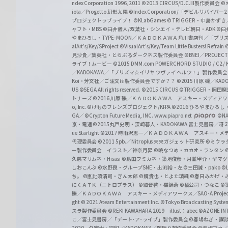
z
ndex Corporation 1996,2011
©2013 CIRCUS/D.C.III製作委員会
©
iola／Progetto 幻影太陽
©Index Corporation/「デビルサバ
プロジェクトラブライブ！
©KLabGames
© TRIGGER・中島か
ャフト・MBS
©臼井儀人/双葉社・シンエイ・テレビ朝日・ADK
©臼
やまひろし・TYPE-MOON／ＫＡＤＯＫＡＷＡ 角川書店刊／「プ
alArt's/Key/SProject
©VisualArt's/Key/Team Little Busters! Refrain
見沙貴／集英社・とらぶるダークネス製作委員会
©BNEI／PROJECT 
ライブ！ムービー
©2015 DMM.com POWERCHORD STUDIO / C2 / KA
／KADOKAWA／「プリズマ☆イリヤ ツヴァイ ヘルツ！」製作委員
Koi・芳文社／ご注文は製作委員会ですか？？
©2015 川原 礫／KA
US ©SEGA All rights reserved.
©2015 CIRCUS
©TRIGGER・岡
トナーズ
©2016 川原 礫／ＫＡＤＯＫＡＷＡ アスキー・メディアワークス刊
o, Inc. ©けものフレンズプロジェクト/KFPA
©2016 ひろやまひろし
GA／ ©Crypton Future Media, INC. www.piapro.net
©NA
京・電通
©2015丸戸史明・深崎暮人・KADOKAWA 富士見書房／
ue Starlight
©2017 時雨沢恵一／ＫＡＤＯＫＡＷＡ アスキー・メディアワー
代理委員会
©2011 5pb.／Nitroplus 未来ガジェット研究所
©ミウラ
ー製作委員会 イラスト／神奈月昇
©暁なつめ・カカオ・ランタン
久慈マサムネ・Hisasi
©島田フミカネ・築地俊彦・月並甲介・ヤマ
しおこんぶ
©水野良・グループSNE・出渕裕・左
©三田誠・pako
©
ち。
©恵比須清司・ぎん太郎
©鏡貴也・とよた瑣織
©春日みかげ・
にくＡＴＫ（ニトロプラス）
©細音啓・猫鍋蒼
©橘公司・つなこ
©
礫／ＫＡＤＯＫＡＷＡ アスキー・メディアワークス／SAO-A Projec
ght
© 2021 Ateam Entertainment Inc.
©Tokyo Broadcasting System 
スラ製作委員会 ©REKI KAWAHARA 2019 illust：abec
©AZONE 
こ／富士見書房／「デート･ア･ライブ」製作委員会
©春場ねぎ・講談
2020 夕蜜柑・狐印／KADOKAWA／防振り製作委員会
©赤坂アカ