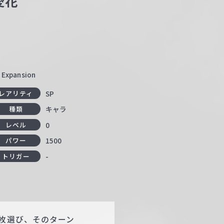
愛花
pansion
SP
レアリティ
キャラ
種類
0
レベル
1500
パワー
-
トリガー
1枚選び、そのターン