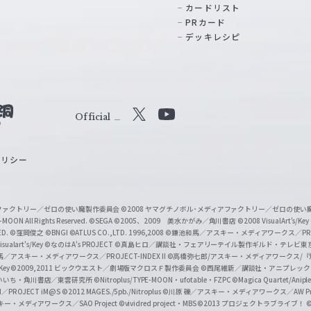
カードリスト
PRカード
デッキレシピ
Official
X
Y
o
ポリシー
u
T
u
ィアファクトリー／ゼロの使い魔製作委員会
©2008 ヤマグチノボル･メディアファクトリー／ゼロの使
b
MOON All Rights Reserved.
©SEGA
©2005、2009 美水かがみ／角川書店
©2008 VisualArt's/Key
ED.
©窪岡俊之
©BNGI
©ATLUS CO.,LTD. 1996,2008
©鎌池和馬／アスキー・メディアワークス／PROJE
e
sualart's/Key
©なのはA's PROJECT
©真島ヒロ／講談社・フェアリーテイル製作ギルド・テレビ東
／アスキー・メディアワークス／PROJECT-INDEX II
©高橋弥七郎/アスキー・メディアワークス/
O
/Key
©2009,2011 ビックウエスト／劇場版マクロスＦ製作委員会
©西尾維新／講談社・アニプレッ
f
いいち・角川書店／東雲研究所
©Nitroplus/TYPE-MOON・ufotable・FZPC
©Magica Quartet/Anip
I／PROJECT iM@S
©2012 MAGES./5pb./Nitroplus
©川原 礫／アスキー・メディアワークス／AW Pro
f
ー・メディアワークス／SAO Project
©vividred project・MBS ©2013 プロジェクトラブライブ！
©