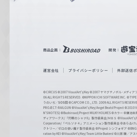
ュ
n
e
ヴ
ァ
ル
ツ
｜
商品企画：
開発：
W
e
i
運営会社
プライバシーポリシー
外部送信
ß
S
©CIRCUS
©2007 VisualArt's/Key
©2007 ヤマグチノボル･メデ
c
06 ALL RIGHTS RESERVED.
©NIPPON ICHI SOFTWARE INC. ©TYPE-
うのいぢ／
SOS団
©CAPCOM CO., LTD. 2009 ALL RIGHTS RESERV
h
PROJECT-RAILGUN
©VisualArt's/Key/Angel Beats! Project
©2010 Vi
w
N'S NOTES)
©Bushiroad/Project MILKY HOLMES
©カラー
©鎌池和馬
ディアワークス/『灼眼のシャナII』製作委員会/ＭＢＳ
©VisualArt's
a
Corporation/「ペルソナ４」アニメーション製作委員会
©あらゐけ
クトリー／ゼロの使い魔Ｆ製作委員会
©Project シンフォギア
©BNG
r
ration by KEI
©VisualArt's/Key/Team Little Busters!
©川原 礫／アスキ