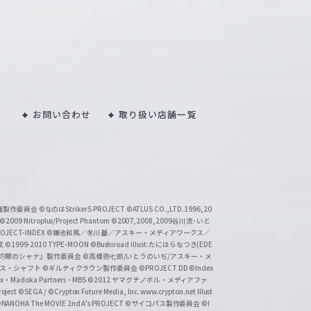
お問い合わせ
取り扱い店舗一覧
い魔製作委員会
©なのはStrikerS PROJECT
©ATLUS CO.,LTD.1996,20
©2009 Nitroplus/Project Phantom
©2007,2008,2009谷川流･いと
CT-INDEX
©鎌池和馬／冬川基／アスキー・メディアワークス／
京
©1999-2010 TYPE-MOON
©Bushiroad illust:たにはらなつき(EDE
『灼眼のシャナ』製作委員会
©高橋弥七郎/いとうのいぢ/アスキー・メ
クス・シャフト
©ギルティクラウン製作委員会
©PROJECT DD ©Index
lex・Madoka Partners・MBS
©2012 ヤマグチノボル・メディアファ
ject
©SEGA / ©Crypton Future Media, Inc. www.crypton.net Illust
NANOHA The MOVIE 2nd A's PROJECT
©サイコパス製作委員会
©I