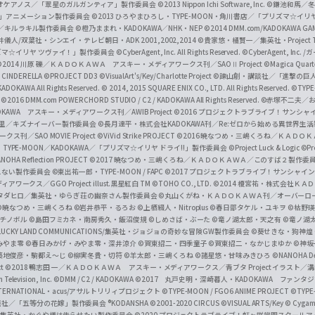
i
オケアノス／「翠星のガルガンティア」製作委員会
©2013 Nippon Ichi Software, Inc.
©鎌池和馬／冬川
イバー2」アニメーション製作委員会
©2013 ひろやまひろし・TYPE-MOON・角川書店／「プリズマ☆イ
c
ずき／キルラキル製作委員会
©橙乃ままれ・KADOKAWA／NHK・NEP
©2014 DMM.com/KADOKAWA GAMES
井儀人/双葉社・シンエイ・テレビ朝日・ADK 2001,2002,2014
©貴家悠・橘賢一／集英社・Project T
i
リズマ☆イリヤ ツヴァイ！」製作委員会
©CyberAgent, Inc. All Rights Reserved.
©CyberAgent, I
a
©2014 川原 礫／ＫＡＤＯＫＡＷＡ アスキー・メディアワークス刊／SAOⅡ Project
©Magica Quart
CINDERELLA ©PROJECT DD3
©VisualArt's/Key/Charlotte Project
©諫山創・講談社／「進撃の巨
l
DOKAWA All Rights Reserved.
© 2014, 2015 SQUARE ENIX CO., LTD. All Rights Reserved.
©TYPE
会
©2016 DMM.com POWERCHORD STUDIO / C2 / KADOKAWA All Rights Reserved.
©赤塚不二夫／
C
DOKAWA アスキー・メディアワークス刊／AWIB Project
©2016 プロジェクトラブライブ！サンシャイ
h
田麿里／キズナイーバー製作委員会
©長月達平・株式会社KADOKAWA刊／Re:ゼロから始める異世界生
／SAO MOVIE Project
©ViVid Strike PROJECT ©2016 暁なつめ・三嶋くろね／Ｋ
a
・TYPE-MOON／KADOKAWA／「プリズマ☆イリヤ ドライ!!」製作委員会
©Project Luck & Logic
©P
NOHA Reflection PROJECT
©2017 暁なつめ・三嶋くろね／ＫＡＤＯＫＡＷＡ／このすば２製作委
n
冴えない製作委員会
©東出祐一郎・TYPE-MOON / FAPC
©2017 プロジェクトラブライブ！サンシャイン!
n
クス／GGO Project illust.黒星紅白
TM ©TOHO CO., LTD.
©2014 榎宮祐・株式会社Ｋ
タダヒロ／集英社・ゆらぎ荘の幽奈さん製作委員会
©丸山くがね・ＫＡＤＯＫＡＷＡ刊／オーバーロ
e
©暁なつめ・三嶋くろね
©岩井恭平・るろお
©上栖綴人・Nitroplus
©春日部タケル・ユキヲ
©枯野瑛
グチノボル
©島田フミカネ・南房秀久・飯沼俊規
©しめさば・ぶーた
©竜ノ湖太郎・天之有
©竜ノ湖
l
LUCKY LAND COMMUNICATIONS/集英社・ジョジョの奇妙な冒険GW製作委員会
©葵せきな・狗神煌
みやま零 ©春日みかげ・みやま零・深井涼介
©賀東招二・四季童子
©賀東招二・なかじまゆか
©神坂
築地俊彦・駒都え～じ
©柳実冬貴・切符
©羊太郎・三嶋くろね
©諸星悠・甘味みきひろ
©NANOHA De
t
©2018 鴨志田 一／ＫＡＤＯＫＡＷＡ アスキー・メディアワークス／青ブタ Project イラスト／
Television, Inc.
©DMM / C2 / KADOKAWA
©2017 丸戸史明・深崎暮人・KADOKAWA ファン
INTERNATIONAL・acus/アサルトリリィプロジェクト
©TYPE-MOON / FGO6 ANIME PROJECT
©TYPE
社／「五等分の花嫁」製作委員会 ®KODANSHA
©2001-2020 CIRCUS
©VISUAL ARTS/Key
© Cygame
／集英社・かぐや様は告らせたい製作委員会
©2020 プロジェクトラブライブ！虹ヶ咲学園スクール