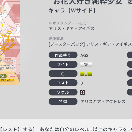
“お花大好き純粋少女”
キャラ【Wサイド】
ネオスタンダード区分
アリス・ギア・アイギス
収録商品
[ブースターパック] アリス・ギア・アイギス Ex
AGS
作品番号
サイド
色
0
コスト
ソウル
アリスギア・アクトレス
特徴
【レスト】する］ あなたは自分のレベル1以上のキャラを