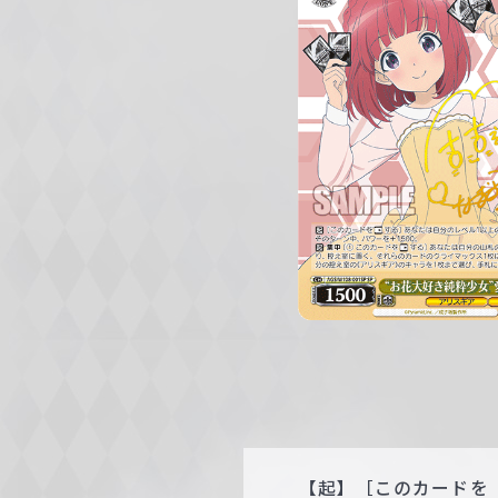
c
h
w
a
r
z
【起】［このカードを