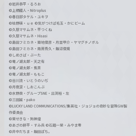
©岩井恭平・るろお
©上栖綴人・Nitroplus
©春日部タケル・ユキヲ
©枯野瑛・ｕｅ ©気がつけば毛玉・かにビーム
©久慈マサムネ・平つくね
©久慈マサムネ・Hisasi
©島田フミカネ・築地俊彦・月並甲介・ヤマグチノボル
©島田フミカネ・南房秀久・飯沼俊規
©しめさば・ぶーた
©竜ノ湖太郎・天之有
©竜ノ湖太郎・焦茶
©竜ノ湖太郎・ももこ
©谷川流・いとうのいぢ
©月夜涙・しおこんぶ
©水野良・グループSNE・出渕裕・左
©三田誠・pako
©LUCKY LAND COMMUNICATIONS/集英社・ジョジョの奇妙な冒険GW製
作委員会
©葵せきな・狗神煌
©あざの耕平・すみ兵 ©石踏一榮・みやま零
©井中だちま・飯田ぽち。