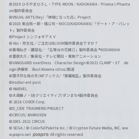
©2019 ひろやまひろし・TYPE-MOON／KADOKAWA／Prisma☆Phanta
sm製作委員会
©VISUAL ARTS/Key/「神様になった日」Project
©2020 東出祐一郎・橘公司・NOCO/KADOKAWA/「デート・ア・バレッ
ト」製作委員会
©Project シンフォギアＸＶ
© Koi・芳文社／ご注文はBLOOM製作委員会ですか？
©春場ねぎ・講談社／「五等分の花嫁∬」製作委員会 ®KODANSHA
©葦原大介／集英社・テレビ朝日・東映アニメーション
©VANGUARD overDress Character Design ©2021 CLAMP・ST de
sign:伊藤彰 illust:Kinema citrus/獣道
©理不尽な孫の手/MFブックス/「無職転生」製作委員会
©irodori ent post
© MARVEL
©大森藤ノ・SBクリエイティブ/ダンまち4製作委員会
© 2016 COVER Corp.
©D_CIDE TRAUMEREI PROJECT
©CIRCUS/ ©HIKOSEN
©2001-2021 CIRCUS
© SEGA / © Colorful Palette Inc. / © Crypton Future Media, INC. ww
w.piapro.net
All rights reserved.