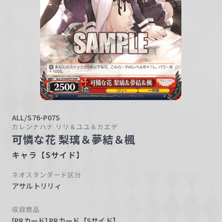
w
a
r
z
ALL/S76-P07S
カレンナハナ リリ＆ユユ＆カエデ
可憐な花 梨璃＆夢結＆楓
キャラ【Sサイド】
ネオスタンダード区分
アサルトリリィ
収録商品
[PRカード] PRカード【Sサイド】