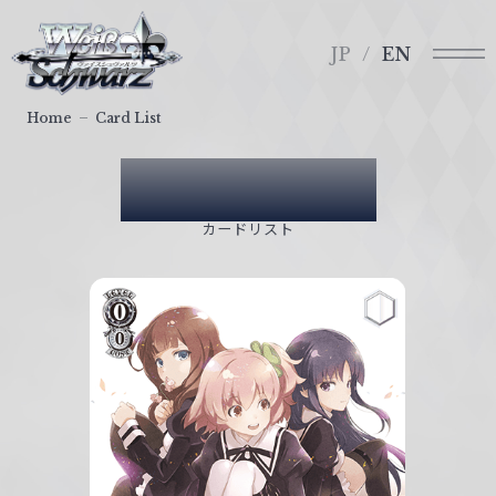
メ
ヴ
ニ
ァ
JP
EN
ュ
イ
ー
ス
Home
Card List
シ
ュ
Card List
ヴ
ァ
カードリスト
ル
ツ
｜
W
e
i
ß
S
c
h