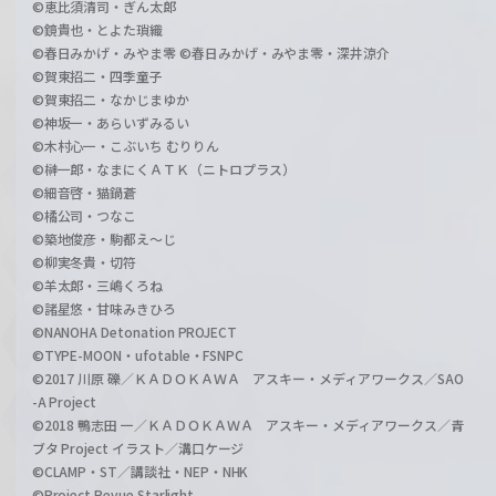
©恵比須清司・ぎん太郎
©鏡貴也・とよた瑣織
©春日みかげ・みやま零 ©春日みかげ・みやま零・深井涼介
©賀東招二・四季童子
©賀東招二・なかじまゆか
©神坂一・あらいずみるい
©木村心一・こぶいち むりりん
©榊一郎・なまにくＡＴＫ（ニトロプラス）
©細音啓・猫鍋蒼
©橘公司・つなこ
©築地俊彦・駒都え～じ
©柳実冬貴・切符
©羊太郎・三嶋くろね
©諸星悠・甘味みきひろ
©NANOHA Detonation PROJECT
©TYPE-MOON・ufotable・FSNPC
©2017 川原 礫／ＫＡＤＯＫＡＷＡ アスキー・メディアワークス／SAO
-A Project
©2018 鴨志田 一／ＫＡＤＯＫＡＷＡ アスキー・メディアワークス／青
ブタ Project イラスト／溝口ケージ
©CLAMP・ST／講談社・NEP・NHK
©Project Revue Starlight