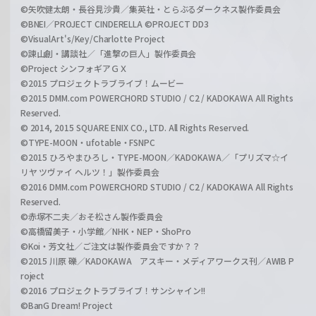
©矢吹健太朗・長谷見沙貴／集英社・とらぶるダークネス製作委員会
©BNEI／PROJECT CINDERELLA ©PROJECT DD3
©VisualArt's/Key/Charlotte Project
©諫山創・講談社／「進撃の巨人」製作委員会
©Project シンフォギアＧＸ
©2015 プロジェクトラブライブ！ムービー
©2015 DMM.com POWERCHORD STUDIO / C2 / KADOKAWA All Rights
Reserved.
© 2014, 2015 SQUARE ENIX CO., LTD. All Rights Reserved.
©TYPE-MOON・ufotable・FSNPC
©2015 ひろやまひろし・TYPE-MOON／KADOKAWA／「プリズマ☆イ
リヤ ツヴァイ ヘルツ！」製作委員会
©2016 DMM.com POWERCHORD STUDIO / C2 / KADOKAWA All Rights
Reserved.
©赤塚不二夫／おそ松さん製作委員会
©高橋留美子・小学館／NHK・NEP・ShoPro
©Koi・芳文社／ご注文は製作委員会ですか？？
©2015 川原 礫／KADOKAWA アスキー・メディアワークス刊／AWIB P
roject
©2016 プロジェクトラブライブ！サンシャイン!!
©BanG Dream! Project