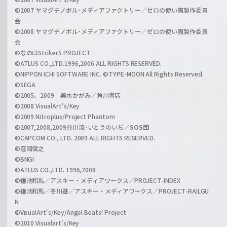
r
i
©2007 ヤマグチノボル･メディアファクトリー／ゼロの使い魔製作委員
z
会
a
©2008 ヤマグチノボル･メディアファクトリー／ゼロの使い魔製作委員
l
会
C
©なのはStrikerS PROJECT
h
©ATLUS CO.,LTD.1996,2006 ALL RIGHTS RESERVED.
a
©NIPPON ICHI SOFTWARE INC. ©TYPE-MOON All Rights Reserved.
n
©SEGA
©2005、2009 美水かがみ／角川書店
n
©2008 VisualArt's/Key
e
©2009 Nitroplus/Project Phantom
l
©2007,2008,2009谷川流･いとうのいぢ／
SOS団
©CAPCOM CO., LTD. 2009 ALL RIGHTS RESERVED.
©窪岡俊之
©BNGI
©ATLUS CO.,LTD. 1996,2008
©鎌池和馬／アスキー・メディアワークス／PROJECT-INDEX
©鎌池和馬／冬川基／アスキー・メディアワークス／PROJECT-RAILGU
N
©VisualArt's/Key/Angel Beats! Project
©2010 Visualart's/Key