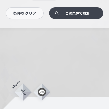
条件をクリア
この条件で検索
Share
X
L
i
n
e