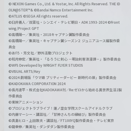
© NEXON Games Co., Ltd. & Yostar, Inc. All Rights Reserved. THE ID
OLM@STER™& ©Bandai Namco Entertainment Inc.
©ATLUS ©SEGA All rights reserved.
©臼井儀人／双葉社・シンエイ・テレビ朝日・ADK 1993-2024 ©Front
wing/Project GPT
©高橋陽一／集英社・2018キャプテン翼製作委員会
©高橋陽一／集英社・キャプテン翼シーズン２ ジュニアユース編製作委
員会
©あfろ・芳文社／野外活動プロジェクト
©和月伸宏／集英社・「るろうに剣心 －明治剣客浪漫譚－」製作委員会
©WFS Developed by WRIGHT FLYER STUDIOS
©VISUAL ARTS/Key
©2024 劇場版「ウマ娘 プリティーダービー 新時代の扉」製作委員会
©KADOKAWA CORPORATION 2024
©長月達平・株式会社KADOKAWA刊／Re:ゼロから始める異世界生活2製
作委員会
©東映アニメーション
©プロジェクトラブライブ！蓮ノ空女学院スクールアイドルクラブ
©内藤マーシー・講談社／「甘神さんちの縁結び」製作委員会
©真島ヒロ・上田敦夫・講談社／FT100YQ製作委員会・テレビ東京
©龍幸伸／集英社・ダンダダン製作委員会