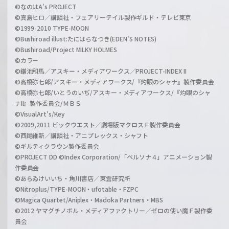
©なのはA's PROJECT
©真島ヒロ／講談社・フェアリーテイル製作ギルド・テレビ東京
©1999-2010 TYPE-MOON
©Bushiroad illust:たにはらなつき(EDEN'S NOTES)
©Bushiroad/Project MILKY HOLMES
©カラー
©鎌池和馬／アスキー・メディアワークス／PROJECT-INDEX II
©高橋弥七郎/アスキー・メディアワークス/『灼眼のシャナ』製作委員会
©高橋弥七郎/いとうのいぢ/アスキー・メディアワークス/『灼眼のシャ
ナII』製作委員会/ＭＢＳ
©VisualArt's/Key
©2009,2011 ビックウエスト／劇場版マクロスＦ製作委員会
©西尾維新／講談社・アニプレックス・シャフト
©ギルティクラウン製作委員会
©PROJECT DD ©Index Corporation/「ペルソナ４」アニメーション製
作委員会
©あらゐけいいち・角川書店／東雲研究所
©Nitroplus/TYPE-MOON・ufotable・FZPC
©Magica Quartet/Aniplex・Madoka Partners・MBS
©2012 ヤマグチノボル・メディアファクトリー／ゼロの使い魔Ｆ製作委
員会