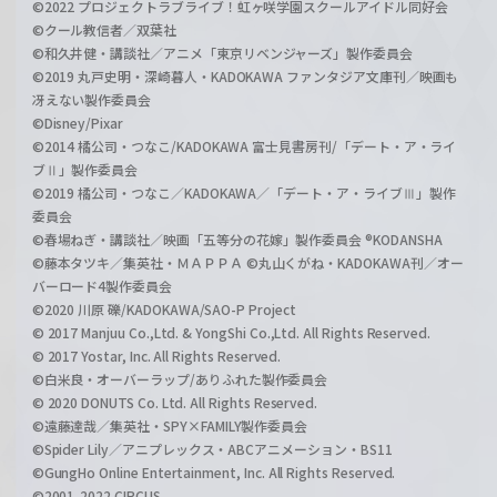
©2022 プロジェクトラブライブ！虹ヶ咲学園スクールアイドル同好会
©クール教信者／双葉社
©和久井健・講談社／アニメ「東京リベンジャーズ」製作委員会
©2019 丸戸史明・深崎暮人・KADOKAWA ファンタジア文庫刊／映画も
冴えない製作委員会
©Disney/Pixar
©2014 橘公司・つなこ/KADOKAWA 富士見書房刊/「デート・ア・ライ
ブⅡ」製作委員会
©2019 橘公司・つなこ／KADOKAWA／「デート・ア・ライブⅢ」製作
委員会
©春場ねぎ・講談社／映画「五等分の花嫁」製作委員会 ®KODANSHA
©藤本タツキ／集英社・ＭＡＰＰＡ ©丸山くがね・KADOKAWA刊／オー
バーロード4製作委員会
©2020 川原 礫/KADOKAWA/SAO-P Project
© 2017 Manjuu Co.,Ltd. & YongShi Co.,Ltd. All Rights Reserved.
© 2017 Yostar, Inc. All Rights Reserved.
©白米良・オーバーラップ/ありふれた製作委員会
© 2020 DONUTS Co. Ltd. All Rights Reserved.
©遠藤達哉／集英社・SPY×FAMILY製作委員会
©Spider Lily／アニプレックス・ABCアニメーション・BS11
©GungHo Online Entertainment, Inc. All Rights Reserved.
©2001-2022 CIRCUS