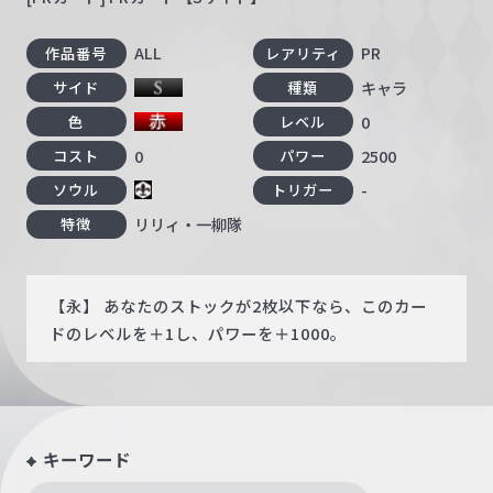
ALL
PR
作品番号
レアリティ
キャラ
サイド
種類
0
色
レベル
0
2500
コスト
パワー
-
ソウル
トリガー
リリィ・一柳隊
特徴
【永】 あなたのストックが2枚以下なら、このカー
ドのレベルを＋1し、パワーを＋1000。
キーワード