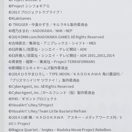
©Project シンフォギアＧ
©2013 プロジェクトラブライブ！
©KLabGames
© TRIGGER・中島かずき／キルラキル製作委員会
©橙乃ままれ・KADOKAWA／NHK・NEP
©2014 DMM.com/KADOKAWA GAMES All Rights Reserved.
©古味直志／集英社・アニプレックス・シャフト・MBS
©臼井儀人/双葉社・シンエイ・テレビ朝日・ADK
©臼井儀人/双葉社・シンエイ・テレビ朝日・ADK 2001,2002,2014
©貴家悠・橘賢一／集英社・Project TERRAFORMARS
©劇場版ミルキィホームズ製作委員会
©2014 ひろやまひろし・TYPE-MOON／ＫＡＤＯＫＡＷＡ 角川書店刊／
「プリズマ☆イリヤ ツヴァイ！」製作委員会
©CyberAgent, Inc. All Rights Reserved.
©CyberAgent, Inc. /ガールフレンド（仮）製作委員会
©FHO／ギガントプロジェクト
©VisualArt's/Key/SProject
©VisualArt's/Key/Team Little Busters! Refrain
©2014 川原 礫／ＫＡＤＯＫＡＷＡ アスキー・メディアワークス刊／S
AOⅡ Project
©Magica Quartet／Aniplex・Madoka Movie Project Rebellion