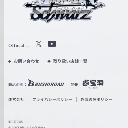
イ
ス
シ
ュ
ヴ
ァ
ル
Official
X
Y
ツ
o
｜
お問い合わせ
取り扱い店舗一覧
u
W
T
e
u
i
b
商品企画：
開発：
ß
e
S
O
運営会社
プライバシーポリシー
外部送信ポリシー
c
f
h
f
w
i
a
©CIRCUS
c
©2007 VisualArt's/Key