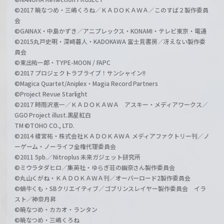
©2017 暁なつめ・三嶋くろね／ＫＡＤＯＫＡＷＡ／このすば２製作委員
会
©GAINAX・中島かずき／アニプレックス・KONAMI・テレビ東京・電通
©2015丸戸史明・深崎暮人・KADOKAWA 富士見書房／冴えない製作委
員会
©東出祐一郎・TYPE-MOON / FAPC
©2017 プロジェクトラブライブ！サンシャイン!!
©Magica Quartet/Aniplex・Magia Record Partners
©Project Revue Starlight
©2017 時雨沢恵一／ＫＡＤＯＫＡＷＡ アスキー・メディアワークス／
GGO Project illust.黒星紅白
TM ©TOHO CO., LTD.
©2014 榎宮祐・株式会社ＫＡＤＯＫＡＷＡ メディアファクトリー刊／ノ
ーゲーム・ノーライフ全権代理委員会
©2011 5pb.／Nitroplus 未来ガジェット研究所
©ミウラタダヒロ／集英社・ゆらぎ荘の幽奈さん製作委員会
©丸山くがね・ＫＡＤＯＫＡＷＡ刊／オーバーロード2製作委員会
©蝸牛くも・SBクリエイティブ／ゴブリンスレイヤー製作委員会 イラ
スト／神奈月昇
©暁なつめ・カカオ・ランタン
©暁なつめ・三嶋くろね