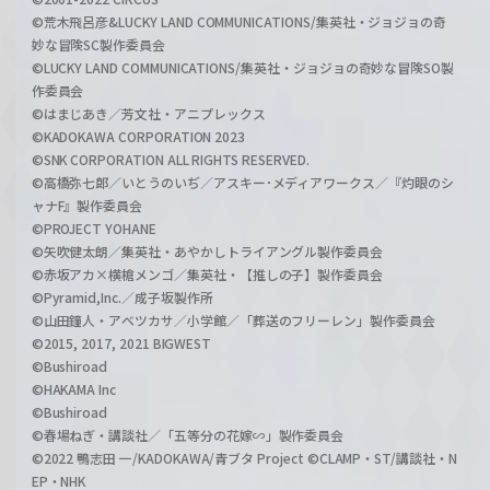
©荒木飛呂彦&LUCKY LAND COMMUNICATIONS/集英社・ジョジョの奇
妙な冒険SC製作委員会
©LUCKY LAND COMMUNICATIONS/集英社・ジョジョの奇妙な冒険SO製
作委員会
©はまじあき／芳文社・アニプレックス
©KADOKAWA CORPORATION 2023
©SNK CORPORATION ALL RIGHTS RESERVED.
©高橋弥七郎／いとうのいぢ／アスキー･メディアワークス／『灼眼のシ
ャナF』製作委員会
©PROJECT YOHANE
©矢吹健太朗／集英社・あやかしトライアングル製作委員会
©赤坂アカ×横槍メンゴ／集英社・【推しの子】製作委員会
©Pyramid,Inc.／成子坂製作所
©山田鐘人・アベツカサ／小学館／「葬送のフリーレン」製作委員会
©2015, 2017, 2021 BIGWEST
©Bushiroad
©HAKAMA Inc
©Bushiroad
©春場ねぎ・講談社／「五等分の花嫁∽」製作委員会
©2022 鴨志田 一/KADOKAWA/青ブタ Project ©CLAMP・ST/講談社・N
EP・NHK