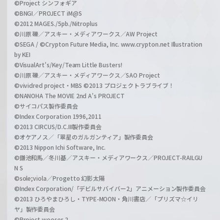
©Project シンフォギア
©BNGI／PROJECT iM@S
©2012 MAGES./5pb./Nitroplus
©川原 礫／アスキー・メディアワークス／AW Project
©SEGA / ©Crypton Future Media, Inc. www.crypton.net Illustration
by KEI
©VisualArt's/Key/Team Little Busters!
©川原 礫／アスキー・メディアワークス／SAO Project
©vividred project・MBS ©2013 プロジェクトラブライブ！
©NANOHA The MOVIE 2nd A's PROJECT
©サイコパス製作委員会
©Index Corporation 1996,2011
©2013 CIRCUS/D.C.III製作委員会
©オケアノス／「翠星のガルガンティア」製作委員会
©2013 Nippon Ichi Software, Inc.
©鎌池和馬／冬川基／アスキー・メディアワークス／PROJECT-RAILGU
N S
©sole;viola／Progetto 幻影太陽
©Index Corporation/「デビルサバイバー2」アニメーション製作委員会
©2013 ひろやまひろし・TYPE-MOON・角川書店／「プリズマ☆イリ
ヤ」製作委員会
©Project wooser 2