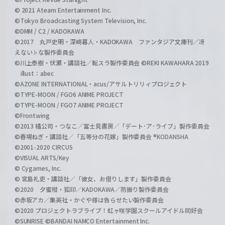
© 2021 Ateam Entertainment Inc.
©Tokyo Broadcasting System Television, Inc.
©DMM / C2 / KADOKAWA
©2017 丸戸史明・深崎暮人・KADOKAWA ファンタジア文庫刊／冴
えない♭な製作委員会
©川上泰樹・伏瀬・講談社／転スラ製作委員会 ©REKI KAWAHARA 2019
illust：abec
©AZONE INTERNATIONAL・acus/アサルトリリィプロジェクト
©TYPE-MOON / FGO6 ANIME PROJECT
©TYPE-MOON / FGO7 ANIME PROJECT
©Frontwing
©2013 橘公司・つなこ／富士見書房／「デート･ア･ライブ」製作委員会
©春場ねぎ・講談社／「五等分の花嫁」製作委員会 ®KODANSHA
©2001-2020 CIRCUS
©VISUAL ARTS/Key
© Cygames, Inc.
© 宮島礼吏・講談社／「彼女、お借りします」製作委員会
©2020 夕蜜柑・狐印／KADOKAWA／防振り製作委員会
©赤坂アカ／集英社・かぐや様は告らせたい製作委員会
©2020 プロジェクトラブライブ！虹ヶ咲学園スクールアイドル同好会
©SUNRISE ©BANDAI NAMCO Entertainment Inc.