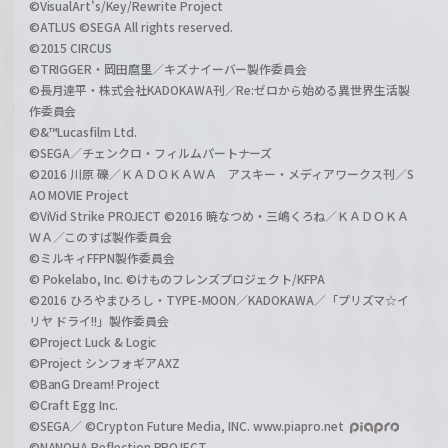
©VisualArt's/Key/Rewrite Project
©ATLUS ©SEGA All rights reserved.
©2015 CIRCUS
©TRIGGER・岡田麿里／キズナイーバー製作委員会
©長月達平・株式会社KADOKAWA刊／Re:ゼロから始める異世界生活製
作委員会
©&™Lucasfilm Ltd.
©SEGA／チェンクロ・フィルムパートナーズ
©2016 川原 礫／ＫＡＤＯＫＡＷＡ アスキー・メディアワークス刊／S
AO MOVIE Project
©ViVid Strike PROJECT ©2016 暁なつめ・三嶋くろね／ＫＡＤＯＫＡ
ＷＡ／このすば製作委員会
©ミルキィFFPN製作委員会
© Pokelabo, Inc. ©けものフレンズプロジェクト/KFPA
©2016 ひろやまひろし・TYPE-MOON／KADOKAWA／「プリズマ☆イ
リヤ ドライ!!」製作委員会
©Project Luck & Logic
©Project シンフォギアAXZ
©BanG Dream! Project
©Craft Egg Inc.
©SEGA／ ©Crypton Future Media, INC. www.piapro.net
©NANOHA Reflection PROJECT