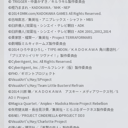
© TRIGGER・中島かずき／キルラキル製作委員会
©橙乃ままれ・KADOKAWA／NHK・NEP
©2014 DMM.com/KADOKAWA GAMES All Rights Reserved.
©古味直志／集英社・アニプレックス・シャフト・MBS
©臼井儀人/双葉社・シンエイ・テレビ朝日・ADK
©臼井儀人/双葉社・シンエイ・テレビ朝日・ADK 2001,2002,2014
©貴家悠・橘賢一／集英社・Project TERRAFORMARS
©劇場版ミルキィホームズ製作委員会
©2014 ひろやまひろし・TYPE-MOON／ＫＡＤＯＫＡＷＡ 角川書店刊／
「プリズマ☆イリヤ ツヴァイ！」製作委員会
©CyberAgent, Inc. All Rights Reserved.
©CyberAgent, Inc. /ガールフレンド（仮）製作委員会
©FHO／ギガントプロジェクト
©VisualArt's/Key/SProject
©VisualArt's/Key/Team Little Busters! Refrain
©2014 川原 礫／ＫＡＤＯＫＡＷＡ アスキー・メディアワークス刊／S
AOⅡ Project
©Magica Quartet／Aniplex・Madoka Movie Project Rebellion
©矢吹健太朗・長谷見沙貴／集英社・とらぶるダークネス製作委員会
©BNEI／PROJECT CINDERELLA ©PROJECT DD3
©VisualArt's/Key/Charlotte Project
©諫山創・講談社／「進撃の巨人」製作委員会