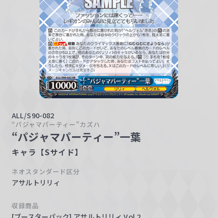
w
a
r
z
ALL/S90-082
“パジャマパーティー”カズハ
“パジャマパーティー”一葉
キャラ【Sサイド】
ネオスタンダード区分
アサルトリリィ
収録商品
[ブースターパック] アサルトリリィ Vol.2