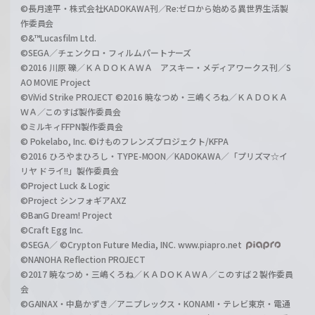
©長月達平・株式会社KADOKAWA刊／Re:ゼロから始める異世界生活製
作委員会
©&™Lucasfilm Ltd.
©SEGA／チェンクロ・フィルムパートナーズ
©2016 川原 礫／ＫＡＤＯＫＡＷＡ アスキー・メディアワークス刊／S
AO MOVIE Project
©ViVid Strike PROJECT ©2016 暁なつめ・三嶋くろね／ＫＡＤＯＫＡ
ＷＡ／このすば製作委員会
©ミルキィFFPN製作委員会
© Pokelabo, Inc. ©けものフレンズプロジェクト/KFPA
©2016 ひろやまひろし・TYPE-MOON／KADOKAWA／「プリズマ☆イ
リヤ ドライ!!」製作委員会
©Project Luck & Logic
©Project シンフォギアAXZ
©BanG Dream! Project
©Craft Egg Inc.
©SEGA／ ©Crypton Future Media, INC. www.piapro.net
©NANOHA Reflection PROJECT
©2017 暁なつめ・三嶋くろね／ＫＡＤＯＫＡＷＡ／このすば２製作委員
会
©GAINAX・中島かずき／アニプレックス・KONAMI・テレビ東京・電通