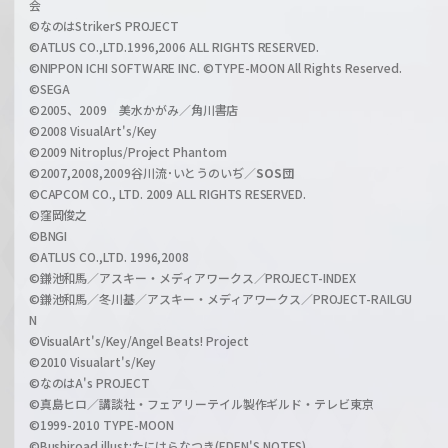
会
C
©なのはStrikerS PROJECT
h
©ATLUS CO.,LTD.1996,2006 ALL RIGHTS RESERVED.
a
©NIPPON ICHI SOFTWARE INC. ©TYPE-MOON All Rights Reserved.
n
©SEGA
©2005、2009 美水かがみ／角川書店
n
©2008 VisualArt's/Key
e
©2009 Nitroplus/Project Phantom
l
©2007,2008,2009谷川流･いとうのいぢ／
SOS団
©CAPCOM CO., LTD. 2009 ALL RIGHTS RESERVED.
©窪岡俊之
©BNGI
©ATLUS CO.,LTD. 1996,2008
©鎌池和馬／アスキー・メディアワークス／PROJECT-INDEX
©鎌池和馬／冬川基／アスキー・メディアワークス／PROJECT-RAILGU
N
©VisualArt's/Key/Angel Beats! Project
©2010 Visualart's/Key
©なのはA's PROJECT
©真島ヒロ／講談社・フェアリーテイル製作ギルド・テレビ東京
©1999-2010 TYPE-MOON
©Bushiroad illust:たにはらなつき(EDEN'S NOTES)