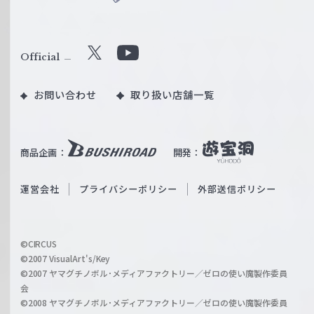
ヴ
ァ
ル
Official
X
Y
ツ
o
｜
お問い合わせ
取り扱い店舗一覧
u
W
T
e
u
i
b
商品企画：
開発：
ß
e
S
O
運営会社
プライバシーポリシー
外部送信ポリシー
c
f
h
f
w
i
a
©CIRCUS
c
©2007 VisualArt's/Key
r
i
©2007 ヤマグチノボル･メディアファクトリー／ゼロの使い魔製作委員
z
会
a
©2008 ヤマグチノボル･メディアファクトリー／ゼロの使い魔製作委員
l