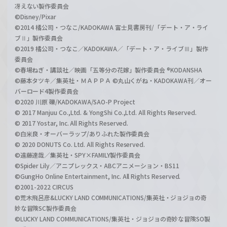
冴えない製作委員会
©Disney/Pixar
©2014 橘公司・つなこ/KADOKAWA 富士見書房刊/「デート・ア・ライ
ブⅡ」製作委員会
©2019 橘公司・つなこ／KADOKAWA／「デート・ア・ライブⅢ」製作
委員会
©春場ねぎ・講談社／映画「五等分の花嫁」製作委員会 ®KODANSHA
©藤本タツキ／集英社・ＭＡＰＰＡ ©丸山くがね・KADOKAWA刊／オー
バーロード4製作委員会
©2020 川原 礫/KADOKAWA/SAO-P Project
© 2017 Manjuu Co.,Ltd. & YongShi Co.,Ltd. All Rights Reserved.
© 2017 Yostar, Inc. All Rights Reserved.
©白米良・オーバーラップ/ありふれた製作委員会
© 2020 DONUTS Co. Ltd. All Rights Reserved.
©遠藤達哉／集英社・SPY×FAMILY製作委員会
©Spider Lily／アニプレックス・ABCアニメーション・BS11
©GungHo Online Entertainment, Inc. All Rights Reserved.
©2001-2022 CIRCUS
©荒木飛呂彦&LUCKY LAND COMMUNICATIONS/集英社・ジョジョの奇
妙な冒険SC製作委員会
©LUCKY LAND COMMUNICATIONS/集英社・ジョジョの奇妙な冒険SO製