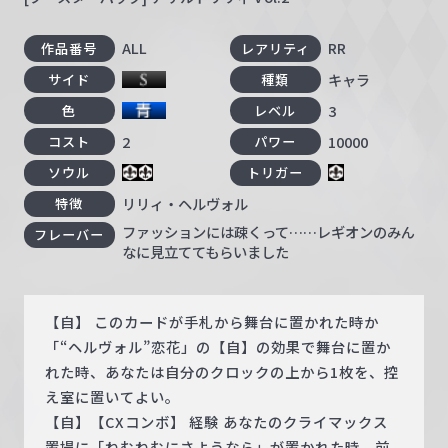
ALL
RR
作品番号
レアリティ
キャラ
サイド
種類
3
色
レベル
2
10000
コスト
パワー
ソウル
トリガー
リリィ・ヘルヴォル
特徴
ファッションには疎くって……レギオンのみん
フレーバー
なに見立ててもらいました
【自】 このカードが手札から舞台に置かれた時か
「“ヘルヴォル”恋花」の【自】の効果で舞台に置か
れた時、あなたは自分のクロックの上から1枚を、控
え室に置いてよい。
【自】【CXコンボ】 経験 あなたのクライマックス
置場に「ねむねむにさようなら」が置かれた時、前