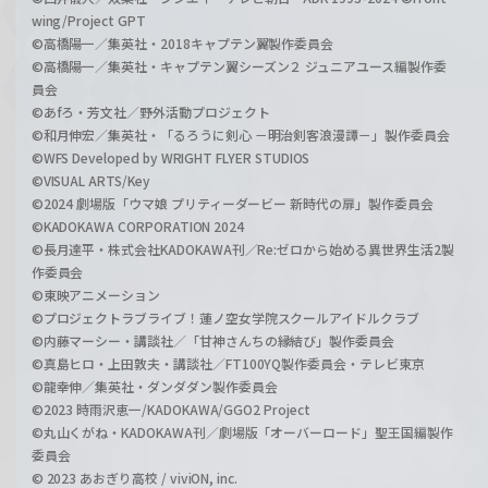
wing/Project GPT
©高橋陽一／集英社・2018キャプテン翼製作委員会
©高橋陽一／集英社・キャプテン翼シーズン２ ジュニアユース編製作委
員会
©あfろ・芳文社／野外活動プロジェクト
©和月伸宏／集英社・「るろうに剣心 －明治剣客浪漫譚－」製作委員会
©WFS Developed by WRIGHT FLYER STUDIOS
©VISUAL ARTS/Key
©2024 劇場版「ウマ娘 プリティーダービー 新時代の扉」製作委員会
©KADOKAWA CORPORATION 2024
©長月達平・株式会社KADOKAWA刊／Re:ゼロから始める異世界生活2製
作委員会
©東映アニメーション
©プロジェクトラブライブ！蓮ノ空女学院スクールアイドルクラブ
©内藤マーシー・講談社／「甘神さんちの縁結び」製作委員会
©真島ヒロ・上田敦夫・講談社／FT100YQ製作委員会・テレビ東京
©龍幸伸／集英社・ダンダダン製作委員会
©2023 時雨沢恵一/KADOKAWA/GGO2 Project
©丸山くがね・KADOKAWA刊／劇場版「オーバーロード」聖王国編製作
委員会
© 2023 あおぎり高校 / viviON, inc.