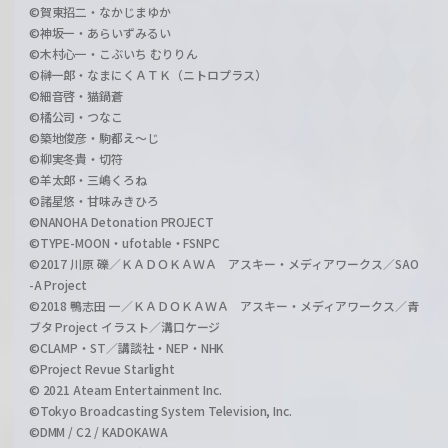
©賀東招二・なかじまゆか
©神坂一・あらいずみるい
©木村心一・こぶいち むりりん
©榊一郎・なまにくＡＴＫ（ニトロプラス）
©細音啓・猫鍋蒼
©橘公司・つなこ
©築地俊彦・駒都え～じ
©柳実冬貴・切符
©羊太郎・三嶋くろね
©諸星悠・甘味みきひろ
©NANOHA Detonation PROJECT
©TYPE-MOON・ufotable・FSNPC
©2017 川原 礫／ＫＡＤＯＫＡＷＡ アスキー・メディアワークス／SAO
-A Project
©2018 鴨志田 一／ＫＡＤＯＫＡＷＡ アスキー・メディアワークス／青
ブタ Project イラスト／溝口ケージ
©CLAMP・ST／講談社・NEP・NHK
©Project Revue Starlight
© 2021 Ateam Entertainment Inc.
©Tokyo Broadcasting System Television, Inc.
©DMM / C2 / KADOKAWA