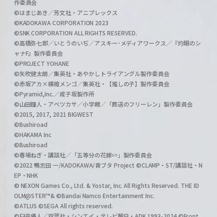
作委員会
©はまじあき／芳文社・アニプレックス
©KADOKAWA CORPORATION 2023
©SNK CORPORATION ALL RIGHTS RESERVED.
©高橋弥七郎／いとうのいぢ／アスキー･メディアワークス／『灼眼のシ
ャナF』製作委員会
©PROJECT YOHANE
©矢吹健太朗／集英社・あやかしトライアングル製作委員会
©赤坂アカ×横槍メンゴ／集英社・【推しの子】製作委員会
©Pyramid,Inc.／成子坂製作所
©山田鐘人・アベツカサ／小学館／「葬送のフリーレン」製作委員会
©2015, 2017, 2021 BIGWEST
©Bushiroad
©HAKAMA Inc
©Bushiroad
©春場ねぎ・講談社／「五等分の花嫁∽」製作委員会
©2022 鴨志田 一/KADOKAWA/青ブタ Project ©CLAMP・ST/講談社・N
EP・NHK
© NEXON Games Co., Ltd. & Yostar, Inc. All Rights Reserved. THE ID
OLM@STER™& ©Bandai Namco Entertainment Inc.
©ATLUS ©SEGA All rights reserved.
©臼井儀人／双葉社・シンエイ・テレビ朝日・ADK 1993-2024 ©Front