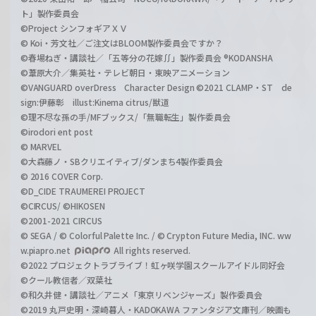
ト」製作委員会
©Project シンフォギアＸＶ
© Koi・芳文社／ご注文はBLOOM製作委員会ですか？
©春場ねぎ・講談社／「五等分の花嫁∬」製作委員会 ®KODANSHA
©葦原大介／集英社・テレビ朝日・東映アニメーション
©VANGUARD overDress Character Design ©2021 CLAMP・ST de
sign:伊藤彰 illust:Kinema citrus/獣道
©理不尽な孫の手/MFブックス/「無職転生」製作委員会
©irodori ent post
© MARVEL
©大森藤ノ・SBクリエイティブ/ダンまち4製作委員会
© 2016 COVER Corp.
©D_CIDE TRAUMEREI PROJECT
©CIRCUS/ ©HIKOSEN
©2001-2021 CIRCUS
© SEGA / © Colorful Palette Inc. / © Crypton Future Media, INC. ww
w.piapro.net
All rights reserved.
©2022 プロジェクトラブライブ！虹ヶ咲学園スクールアイドル同好会
©クール教信者／双葉社
©和久井健・講談社／アニメ「東京リベンジャーズ」製作委員会
©2019 丸戸史明・深崎暮人・KADOKAWA ファンタジア文庫刊／映画も