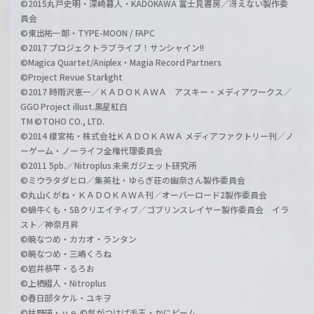
©2015丸戸史明・深崎暮人・KADOKAWA 富士見書房／冴えない製作委
員会
©東出祐一郎・TYPE-MOON / FAPC
©2017 プロジェクトラブライブ！サンシャイン!!
©Magica Quartet/Aniplex・Magia Record Partners
©Project Revue Starlight
©2017 時雨沢恵一／ＫＡＤＯＫＡＷＡ アスキー・メディアワークス／
GGO Project illust.黒星紅白
TM ©TOHO CO., LTD.
©2014 榎宮祐・株式会社ＫＡＤＯＫＡＷＡ メディアファクトリー刊／ノ
ーゲーム・ノーライフ全権代理委員会
©2011 5pb.／Nitroplus 未来ガジェット研究所
©ミウラタダヒロ／集英社・ゆらぎ荘の幽奈さん製作委員会
©丸山くがね・ＫＡＤＯＫＡＷＡ刊／オーバーロード2製作委員会
©蝸牛くも・SBクリエイティブ／ゴブリンスレイヤー製作委員会 イラ
スト／神奈月昇
©暁なつめ・カカオ・ランタン
©暁なつめ・三嶋くろね
©岩井恭平・るろお
©上栖綴人・Nitroplus
©春日部タケル・ユキヲ
©枯野瑛・ｕｅ ©気がつけば毛玉・かにビーム