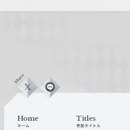
Share
X
L
i
n
e
Home
Titles
ホーム
参加タイトル