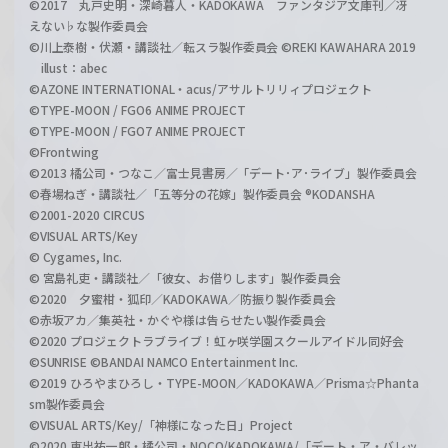
©2017 丸戸史明・深崎暮人・KADOKAWA ファンタジア文庫刊／冴
えない♭な製作委員会
©川上泰樹・伏瀬・講談社／転スラ製作委員会 ©REKI KAWAHARA 2019
illust：abec
©AZONE INTERNATIONAL・acus/アサルトリリィプロジェクト
©TYPE-MOON / FGO6 ANIME PROJECT
©TYPE-MOON / FGO7 ANIME PROJECT
©Frontwing
©2013 橘公司・つなこ／富士見書房／「デート･ア･ライブ」製作委員会
©春場ねぎ・講談社／「五等分の花嫁」製作委員会 ®KODANSHA
©2001-2020 CIRCUS
©VISUAL ARTS/Key
© Cygames, Inc.
© 宮島礼吏・講談社／「彼女、お借りします」製作委員会
©2020 夕蜜柑・狐印／KADOKAWA／防振り製作委員会
©赤坂アカ／集英社・かぐや様は告らせたい製作委員会
©2020 プロジェクトラブライブ！虹ヶ咲学園スクールアイドル同好会
©SUNRISE ©BANDAI NAMCO Entertainment Inc.
©2019 ひろやまひろし・TYPE-MOON／KADOKAWA／Prisma☆Phanta
sm製作委員会
©VISUAL ARTS/Key/「神様になった日」Project
©2020 東出祐一郎・橘公司・NOCO/KADOKAWA/「デート・ア・バレッ