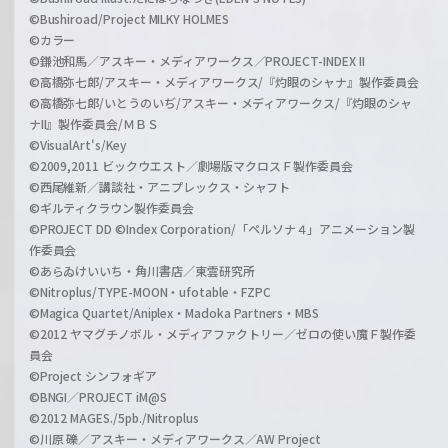
©Bushiroad/Project MILKY HOLMES
©カラー
©鎌池和馬／アスキー・メディアワークス／PROJECT-INDEX II
©高橋弥七郎/アスキー・メディアワークス/『灼眼のシャナ』製作委員会
©高橋弥七郎/いとうのいぢ/アスキー・メディアワークス/『灼眼のシャ
ナII』製作委員会/ＭＢＳ
©VisualArt's/Key
©2009,2011 ビックウエスト／劇場版マクロスＦ製作委員会
©西尾維新／講談社・アニプレックス・シャフト
©ギルティクラウン製作委員会
©PROJECT DD ©Index Corporation/「ペルソナ４」アニメーション製
作委員会
©あらゐけいいち・角川書店／東雲研究所
©Nitroplus/TYPE-MOON・ufotable・FZPC
©Magica Quartet/Aniplex・Madoka Partners・MBS
©2012 ヤマグチノボル・メディアファクトリー／ゼロの使い魔Ｆ製作委
員会
©Project シンフォギア
©BNGI／PROJECT iM@S
©2012 MAGES./5pb./Nitroplus
©川原 礫／アスキー・メディアワークス／AW Project