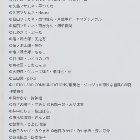
©久慈マサムネ・平つくね
©久慈マサムネ・Hisasi
©島田フミカネ・築地俊彦・月並甲介・ヤマグチノボル
©島田フミカネ・南房秀久・飯沼俊規
©しめさば・ぶーた
©竜ノ湖太郎・天之有
©竜ノ湖太郎・焦茶
©竜ノ湖太郎・ももこ
©谷川流・いとうのいぢ
©月夜涙・しおこんぶ
©水野良・グループSNE・出渕裕・左
©三田誠・pako
©LUCKY LAND COMMUNICATIONS/集英社・ジョジョの奇妙な冒険GW製
作委員会
©葵せきな・狗神煌
©あざの耕平・すみ兵 ©石踏一榮・みやま零
©井中だちま・飯田ぽち。
©恵比須清司・ぎん太郎
©鏡貴也・とよた瑣織
©春日みかげ・みやま零 ©春日みかげ・みやま零・深井涼介
©賀東招二・四季童子