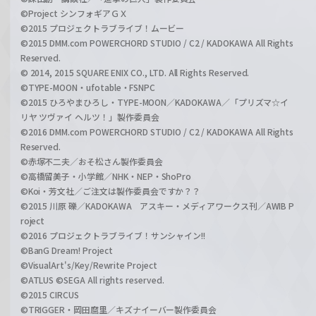
©Project シンフォギアＧＸ
©2015 プロジェクトラブライブ！ムービー
©2015 DMM.com POWERCHORD STUDIO / C2 / KADOKAWA All Rights
Reserved.
© 2014, 2015 SQUARE ENIX CO., LTD. All Rights Reserved.
©TYPE-MOON・ufotable・FSNPC
©2015 ひろやまひろし・TYPE-MOON／KADOKAWA／「プリズマ☆イ
リヤ ツヴァイ ヘルツ！」製作委員会
©2016 DMM.com POWERCHORD STUDIO / C2 / KADOKAWA All Rights
Reserved.
©赤塚不二夫／おそ松さん製作委員会
©高橋留美子・小学館／NHK・NEP・ShoPro
©Koi・芳文社／ご注文は製作委員会ですか？？
©2015 川原 礫／KADOKAWA アスキー・メディアワークス刊／AWIB P
roject
©2016 プロジェクトラブライブ！サンシャイン!!
©BanG Dream! Project
©VisualArt's/Key/Rewrite Project
©ATLUS ©SEGA All rights reserved.
©2015 CIRCUS
©TRIGGER・岡田麿里／キズナイーバー製作委員会