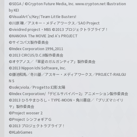
©SEGA / ©Crypton Future Media, Inc. www.crypton.net Illustration
by KEI
©VisualArt's/Key/Team Little Busters!
©川原 礫／アスキー・メディアワークス／SAO Project
©vividred project・MBS ©2013 プロジェクトラブライブ！
©NANOHA The MOVIE 2nd A's PROJECT
©サイコパス製作委員会
©Index Corporation 1996,2011
©2013 CIRCUS/D.C.III製作委員会
©オケアノス／「翠星のガルガンティア」製作委員会
©2013 Nippon Ichi Software, Inc.
©鎌池和馬／冬川基／アスキー・メディアワークス／PROJECT-RAILGU
N S
©sole;viola／Progetto 幻影太陽
©Index Corporation/「デビルサバイバー2」アニメーション製作委員会
©2013 ひろやまひろし・TYPE-MOON・角川書店／「プリズマ☆イリ
ヤ」製作委員会
©Project wooser 2
©Project シンフォギアＧ
©2013 プロジェクトラブライブ！
©KLabGames