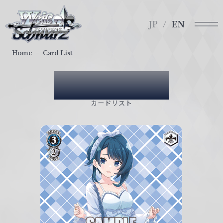
メ
ヴ
ニ
ァ
JP
EN
ュ
イ
ー
ス
Home
Card List
シ
ュ
Card List
ヴ
ァ
カードリスト
ル
ツ
｜
W
e
i
ß
S
c
h