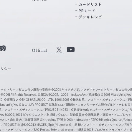
カードリスト
PRカード
デッキレシピ
Official
X
Y
o
ポリシー
u
T
u
ィアファクトリー／ゼロの使い魔製作委員会
©2008 ヤマグチノボル･メディアファクトリー／ゼロの使
b
MOON All Rights Reserved.
©SEGA
©2005、2009 美水かがみ／角川書店
©2008 VisualArt's/Key
ED.
©窪岡俊之
©BNGI
©ATLUS CO.,LTD. 1996,2008
©鎌池和馬／アスキー・メディアワークス／PROJE
e
sualart's/Key
©なのはA's PROJECT
©真島ヒロ／講談社・フェアリーテイル製作ギルド・テレビ東
／アスキー・メディアワークス／PROJECT-INDEX II
©高橋弥七郎/アスキー・メディアワークス/
O
/Key
©2009,2011 ビックウエスト／劇場版マクロスＦ製作委員会
©西尾維新／講談社・アニプレッ
f
いいち・角川書店／東雲研究所
©Nitroplus/TYPE-MOON・ufotable・FZPC
©Magica Quartet/Anip
I／PROJECT iM@S
©2012 MAGES./5pb./Nitroplus
©川原 礫／アスキー・メディアワークス／AW Pro
f
ー・メディアワークス／SAO Project
©vividred project・MBS ©2013 プロジェクトラブライブ！
©