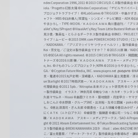
z
ndex Corporation 1996,2011
©2013 CIRCUS/D.C.III製作委員会
©
iola／Progetto 幻影太陽
©Index Corporation/「デビルサバ
プロジェクトラブライブ！
©KLabGames
© TRIGGER・中島か
ャフト・MBS
©臼井儀人/双葉社・シンエイ・テレビ朝日・ADK
©臼
やまひろし・TYPE-MOON／ＫＡＤＯＫＡＷＡ 角川書店刊／「プ
alArt's/Key/SProject
©VisualArt's/Key/Team Little Busters! Refrain
見沙貴／集英社・とらぶるダークネス製作委員会
©BNEI／PROJECT 
ライブ！ムービー
©2015 DMM.com POWERCHORD STUDIO / C2 / KA
／KADOKAWA／「プリズマ☆イリヤ ツヴァイ ヘルツ！」製作委員
Koi・芳文社／ご注文は製作委員会ですか？？
©2015 川原 礫／KA
US ©SEGA All rights reserved.
©2015 CIRCUS
©TRIGGER・岡
トナーズ
©2016 川原 礫／ＫＡＤＯＫＡＷＡ アスキー・メディアワークス刊
o, Inc. ©けものフレンズプロジェクト/KFPA
©2016 ひろやまひろし
GA／ ©Crypton Future Media, INC. www.piapro.net
©NA
京・電通
©2015丸戸史明・深崎暮人・KADOKAWA 富士見書房／
ue Starlight
©2017 時雨沢恵一／ＫＡＤＯＫＡＷＡ アスキー・メディアワー
代理委員会
©2011 5pb.／Nitroplus 未来ガジェット研究所
©ミウラ
ー製作委員会 イラスト／神奈月昇
©暁なつめ・カカオ・ランタン
久慈マサムネ・Hisasi
©島田フミカネ・築地俊彦・月並甲介・ヤマ
しおこんぶ
©水野良・グループSNE・出渕裕・左
©三田誠・pako
©
ち。
©恵比須清司・ぎん太郎
©鏡貴也・とよた瑣織
©春日みかげ・
にくＡＴＫ（ニトロプラス）
©細音啓・猫鍋蒼
©橘公司・つなこ
©
礫／ＫＡＤＯＫＡＷＡ アスキー・メディアワークス／SAO-A Projec
ght
© 2021 Ateam Entertainment Inc.
©Tokyo Broadcasting System 
スラ製作委員会 ©REKI KAWAHARA 2019 illust：abec
©AZONE 
こ／富士見書房／「デート･ア･ライブ」製作委員会
©春場ねぎ・講談