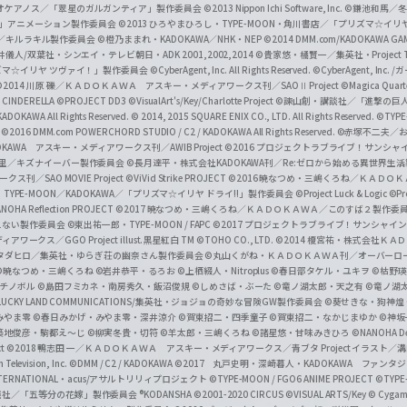
i
オケアノス／「翠星のガルガンティア」製作委員会
©2013 Nippon Ichi Software, Inc.
©鎌池和馬／冬川
イバー2」アニメーション製作委員会
©2013 ひろやまひろし・TYPE-MOON・角川書店／「プリズマ☆イ
c
ずき／キルラキル製作委員会
©橙乃ままれ・KADOKAWA／NHK・NEP
©2014 DMM.com/KADOKAWA GAMES
井儀人/双葉社・シンエイ・テレビ朝日・ADK 2001,2002,2014
©貴家悠・橘賢一／集英社・Project T
i
リズマ☆イリヤ ツヴァイ！」製作委員会
©CyberAgent, Inc. All Rights Reserved.
©CyberAgent, I
a
©2014 川原 礫／ＫＡＤＯＫＡＷＡ アスキー・メディアワークス刊／SAOⅡ Project
©Magica Quart
CINDERELLA ©PROJECT DD3
©VisualArt's/Key/Charlotte Project
©諫山創・講談社／「進撃の巨
l
DOKAWA All Rights Reserved.
© 2014, 2015 SQUARE ENIX CO., LTD. All Rights Reserved.
©TYPE
会
©2016 DMM.com POWERCHORD STUDIO / C2 / KADOKAWA All Rights Reserved.
©赤塚不二夫／
C
DOKAWA アスキー・メディアワークス刊／AWIB Project
©2016 プロジェクトラブライブ！サンシャイ
h
田麿里／キズナイーバー製作委員会
©長月達平・株式会社KADOKAWA刊／Re:ゼロから始める異世界生
／SAO MOVIE Project
©ViVid Strike PROJECT ©2016 暁なつめ・三嶋くろね／Ｋ
a
・TYPE-MOON／KADOKAWA／「プリズマ☆イリヤ ドライ!!」製作委員会
©Project Luck & Logic
©P
NOHA Reflection PROJECT
©2017 暁なつめ・三嶋くろね／ＫＡＤＯＫＡＷＡ／このすば２製作委
n
冴えない製作委員会
©東出祐一郎・TYPE-MOON / FAPC
©2017 プロジェクトラブライブ！サンシャイン!
n
クス／GGO Project illust.黒星紅白
TM ©TOHO CO., LTD.
©2014 榎宮祐・株式会社Ｋ
タダヒロ／集英社・ゆらぎ荘の幽奈さん製作委員会
©丸山くがね・ＫＡＤＯＫＡＷＡ刊／オーバーロ
e
©暁なつめ・三嶋くろね
©岩井恭平・るろお
©上栖綴人・Nitroplus
©春日部タケル・ユキヲ
©枯野瑛
グチノボル
©島田フミカネ・南房秀久・飯沼俊規
©しめさば・ぶーた
©竜ノ湖太郎・天之有
©竜ノ湖
l
LUCKY LAND COMMUNICATIONS/集英社・ジョジョの奇妙な冒険GW製作委員会
©葵せきな・狗神煌
みやま零 ©春日みかげ・みやま零・深井涼介
©賀東招二・四季童子
©賀東招二・なかじまゆか
©神坂
築地俊彦・駒都え～じ
©柳実冬貴・切符
©羊太郎・三嶋くろね
©諸星悠・甘味みきひろ
©NANOHA De
t
©2018 鴨志田 一／ＫＡＤＯＫＡＷＡ アスキー・メディアワークス／青ブタ Project イラスト／
Television, Inc.
©DMM / C2 / KADOKAWA
©2017 丸戸史明・深崎暮人・KADOKAWA ファン
INTERNATIONAL・acus/アサルトリリィプロジェクト
©TYPE-MOON / FGO6 ANIME PROJECT
©TYPE
社／「五等分の花嫁」製作委員会 ®KODANSHA
©2001-2020 CIRCUS
©VISUAL ARTS/Key
© Cygame