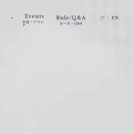
Events
Rule/Q&A
JP
EN
大会・イベン
ルール・Q&A
ト