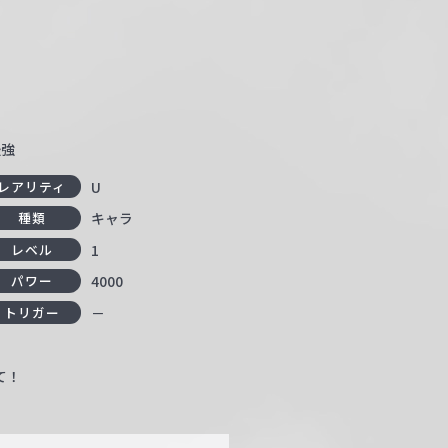
最強
U
レアリティ
キャラ
種類
1
レベル
4000
パワー
－
トリガー
て！