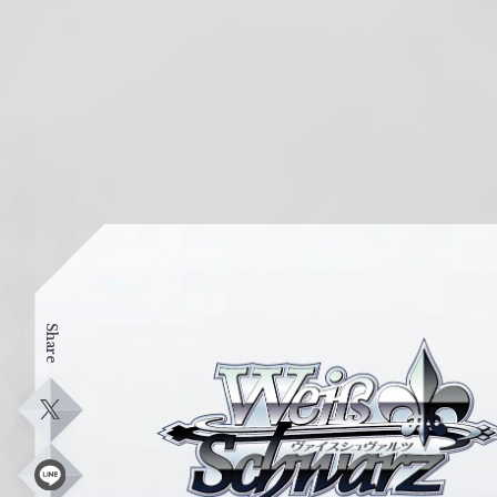
Share
ヴ
ァ
イ
X
ス
シ
L