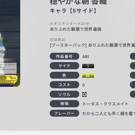
穏やかな朝 香織
キャラ【Sサイド】
ネオスタンダード区分
ありふれた職業で世界最強
収録商品
[ブースターパック] ありふれた職業で世界
ARI
作品番号
サイド
色
0
コスト
ソウル
トータス・クラスメイト
特徴
だから二人とも早く服を着
フレーバー