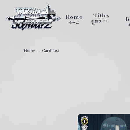
ヴ
ァ
Titles
Home
B
参加タイト
ホーム
イ
ル
ス
シ
ュ
Home
Card List
ヴ
ァ
ル
ツ
｜
W
e
i
ß
S