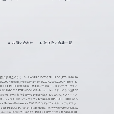
お問い合わせ
取り扱い店舗一覧
い魔製作委員会
©なのはStrikerS PROJECT
©ATLUS CO.,LTD.1996,20
©2009 Nitroplus/Project Phantom
©2007,2008,2009谷川流･いと
CT-INDEX
©鎌池和馬／冬川基／アスキー・メディアワークス／
京
©1999-2010 TYPE-MOON
©Bushiroad illust:たにはらなつき(EDE
『灼眼のシャナ』製作委員会
©高橋弥七郎/いとうのいぢ/アスキー・メ
クス・シャフト
©ギルティクラウン製作委員会
©PROJECT DD ©Index
lex・Madoka Partners・MBS
©2012 ヤマグチノボル・メディアファ
ject
©SEGA / ©Crypton Future Media, Inc. www.crypton.net Illust
NANOHA The MOVIE 2nd A's PROJECT
©サイコパス製作委員会
©I