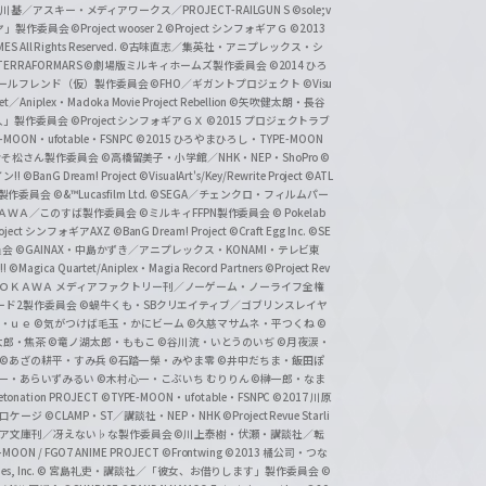
基／アスキー・メディアワークス／PROJECT-RAILGUN S
©sole;v
リヤ」製作委員会
©Project wooser 2
©Project シンフォギアＧ
©2013
 All Rights Reserved.
©古味直志／集英社・アニプレックス・シ
ERRAFORMARS
©劇場版ミルキィホームズ製作委員会
©2014 ひろ
nc. /ガールフレンド（仮）製作委員会
©FHO／ギガントプロジェクト
©Visu
et／Aniplex・Madoka Movie Project Rebellion
©矢吹健太朗・長谷
人」製作委員会
©Project シンフォギアＧＸ
©2015 プロジェクトラブ
-MOON・ufotable・FSNPC
©2015 ひろやまひろし・TYPE-MOON
おそ松さん製作委員会
©高橋留美子・小学館／NHK・NEP・ShoPro
©
ン!!
©BanG Dream! Project
©VisualArt's/Key/Rewrite Project
©ATL
活製作委員会
©&™Lucasfilm Ltd.
©SEGA／チェンクロ・フィルムパー
ＡＤＯＫＡＷＡ／このすば製作委員会
©ミルキィFFPN製作委員会
© Pokelab
roject シンフォギアAXZ
©BanG Dream! Project
©Craft Egg Inc.
©SE
員会
©GAINAX・中島かずき／アニプレックス・KONAMI・テレビ東
!
©Magica Quartet/Aniplex・Magia Record Partners
©Project Rev
ＡＤＯＫＡＷＡ メディアファクトリー刊／ノーゲーム・ノーライフ全権
ード2製作委員会
©蝸牛くも・SBクリエイティブ／ゴブリンスレイヤ
・ｕｅ ©気がつけば毛玉・かにビーム
©久慈マサムネ・平つくね
©
太郎・焦茶
©竜ノ湖太郎・ももこ
©谷川流・いとうのいぢ
©月夜涙・
©あざの耕平・すみ兵 ©石踏一榮・みやま零
©井中だちま・飯田ぽ
一・あらいずみるい
©木村心一・こぶいち むりりん
©榊一郎・なま
tonation PROJECT
©TYPE-MOON・ufotable・FSNPC
©2017 川原
溝口ケージ
©CLAMP・ST／講談社・NEP・NHK
©Project Revue Starli
タジア文庫刊／冴えない♭な製作委員会
©川上泰樹・伏瀬・講談社／転
-MOON / FGO7 ANIME PROJECT
©Frontwing
©2013 橘公司・つな
s, Inc.
© 宮島礼吏・講談社／「彼女、お借りします」製作委員会
©