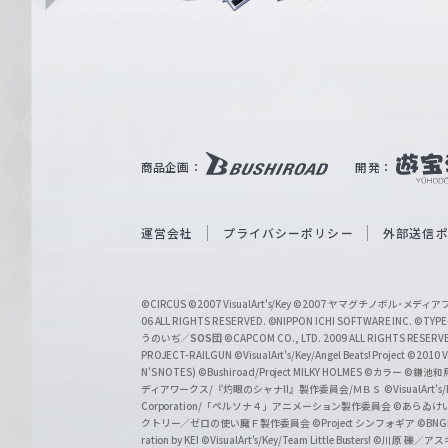
i
ュ
n
e
ヴ
ァ
ル
ツ
｜
商品企画：
開発：
W
e
i
運営会社
プライバシーポリシー
外部送信
ß
S
©CIRCUS
©2007 VisualArt's/Key
©2007 ヤマグチノボル･メデ
c
06 ALL RIGHTS RESERVED.
©NIPPON ICHI SOFTWARE INC. ©TYPE-
うのいぢ／
SOS団
©CAPCOM CO., LTD. 2009 ALL RIGHTS RESERV
h
PROJECT-RAILGUN
©VisualArt's/Key/Angel Beats! Project
©2010 Vi
w
N'S NOTES)
©Bushiroad/Project MILKY HOLMES
©カラー
©鎌池和馬
ディアワークス/『灼眼のシャナII』製作委員会/ＭＢＳ
©VisualArt's
a
Corporation/「ペルソナ４」アニメーション製作委員会
©あらゐけ
クトリー／ゼロの使い魔Ｆ製作委員会
©Project シンフォギア
©BNG
r
ration by KEI
©VisualArt's/Key/Team Little Busters!
©川原 礫／アスキ