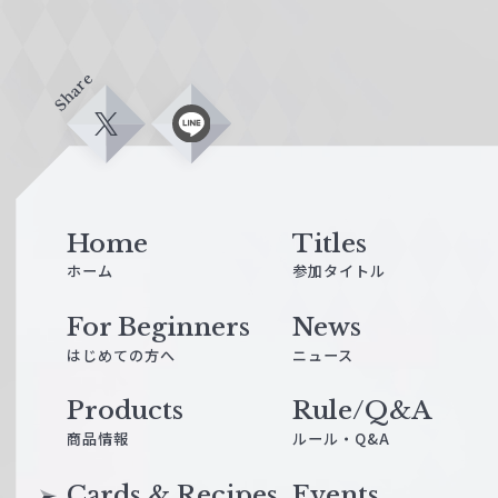
Share
X
L
i
n
e
Home
Titles
ホーム
参加タイトル
For Beginners
News
はじめての方へ
ニュース
Products
Rule/Q&A
商品情報
ルール・Q&A
Cards & Recipes
Events