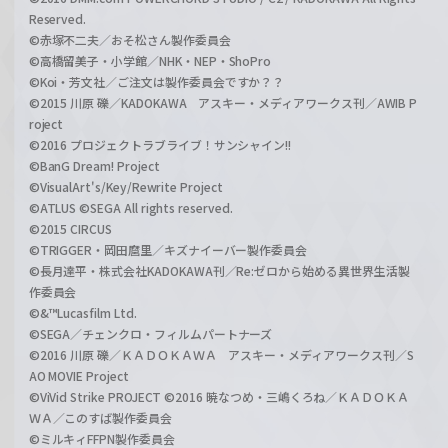
Reserved.
©赤塚不二夫／おそ松さん製作委員会
©高橋留美子・小学館／NHK・NEP・ShoPro
©Koi・芳文社／ご注文は製作委員会ですか？？
©2015 川原 礫／KADOKAWA アスキー・メディアワークス刊／AWIB P
roject
©2016 プロジェクトラブライブ！サンシャイン!!
©BanG Dream! Project
©VisualArt's/Key/Rewrite Project
©ATLUS ©SEGA All rights reserved.
©2015 CIRCUS
©TRIGGER・岡田麿里／キズナイーバー製作委員会
©長月達平・株式会社KADOKAWA刊／Re:ゼロから始める異世界生活製
作委員会
©&™Lucasfilm Ltd.
©SEGA／チェンクロ・フィルムパートナーズ
©2016 川原 礫／ＫＡＤＯＫＡＷＡ アスキー・メディアワークス刊／S
AO MOVIE Project
©ViVid Strike PROJECT ©2016 暁なつめ・三嶋くろね／ＫＡＤＯＫＡ
ＷＡ／このすば製作委員会
©ミルキィFFPN製作委員会