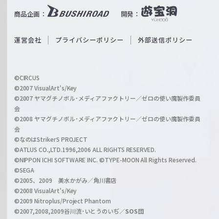
i
b
商品企画：
開発：
ß
e
S
O
運営会社
プライバシーポリシー
外部送信ポリシー
c
f
h
f
w
i
a
©CIRCUS
c
©2007 VisualArt's/Key
r
i
©2007 ヤマグチノボル･メディアファクトリー／ゼロの使い魔製作委員
z
会
a
©2008 ヤマグチノボル･メディアファクトリー／ゼロの使い魔製作委員
l
会
C
©なのはStrikerS PROJECT
h
©ATLUS CO.,LTD.1996,2006 ALL RIGHTS RESERVED.
a
©NIPPON ICHI SOFTWARE INC. ©TYPE-MOON All Rights Reserved.
n
©SEGA
©2005、2009 美水かがみ／角川書店
n
©2008 VisualArt's/Key
e
©2009 Nitroplus/Project Phantom
l
©2007,2008,2009谷川流･いとうのいぢ／
SOS団