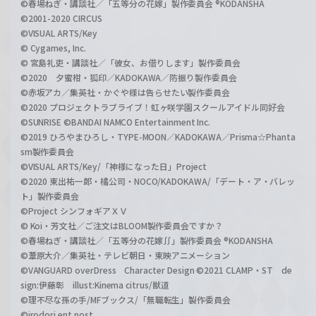
©春場ねぎ・講談社／「五等分の花嫁」製作委員会 ®KODANSHA
©2001-2020 CIRCUS
©VISUAL ARTS/Key
© Cygames, Inc.
© 宮島礼吏・講談社／「彼女、お借りします」製作委員会
©2020 夕蜜柑・狐印／KADOKAWA／防振り製作委員会
©赤坂アカ／集英社・かぐや様は告らせたい製作委員会
©2020 プロジェクトラブライブ！虹ヶ咲学園スクールアイドル同好会
©SUNRISE ©BANDAI NAMCO Entertainment Inc.
©2019 ひろやまひろし・TYPE-MOON／KADOKAWA／Prisma☆Phanta
sm製作委員会
©VISUAL ARTS/Key/「神様になった日」Project
©2020 東出祐一郎・橘公司・NOCO/KADOKAWA/「デート・ア・バレッ
ト」製作委員会
©Project シンフォギアＸＶ
© Koi・芳文社／ご注文はBLOOM製作委員会ですか？
©春場ねぎ・講談社／「五等分の花嫁∬」製作委員会 ®KODANSHA
©葦原大介／集英社・テレビ朝日・東映アニメーション
©VANGUARD overDress Character Design ©2021 CLAMP・ST de
sign:伊藤彰 illust:Kinema citrus/獣道
©理不尽な孫の手/MFブックス/「無職転生」製作委員会
©irodori ent post