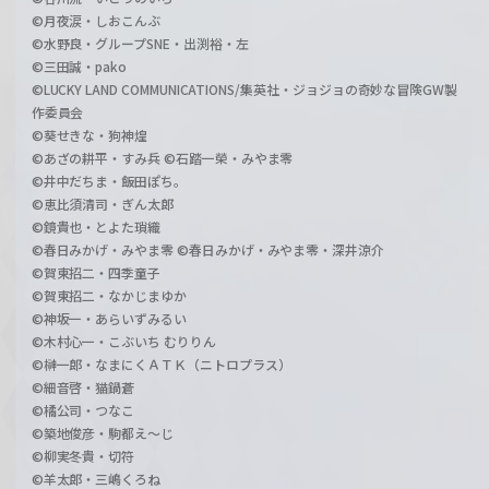
©月夜涙・しおこんぶ
©水野良・グループSNE・出渕裕・左
©三田誠・pako
©LUCKY LAND COMMUNICATIONS/集英社・ジョジョの奇妙な冒険GW製
作委員会
©葵せきな・狗神煌
©あざの耕平・すみ兵 ©石踏一榮・みやま零
©井中だちま・飯田ぽち。
©恵比須清司・ぎん太郎
©鏡貴也・とよた瑣織
©春日みかげ・みやま零 ©春日みかげ・みやま零・深井涼介
©賀東招二・四季童子
©賀東招二・なかじまゆか
©神坂一・あらいずみるい
©木村心一・こぶいち むりりん
©榊一郎・なまにくＡＴＫ（ニトロプラス）
©細音啓・猫鍋蒼
©橘公司・つなこ
©築地俊彦・駒都え～じ
©柳実冬貴・切符
©羊太郎・三嶋くろね