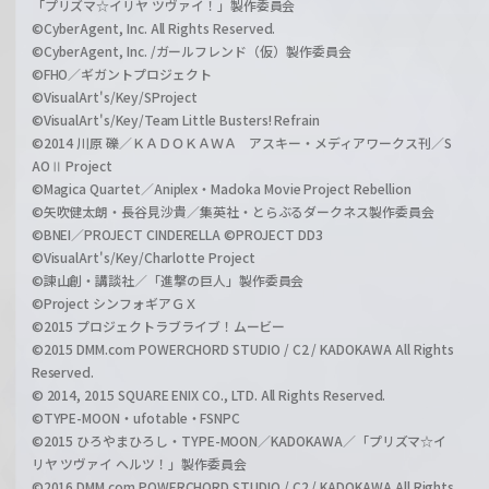
「プリズマ☆イリヤ ツヴァイ！」製作委員会
©CyberAgent, Inc. All Rights Reserved.
©CyberAgent, Inc. /ガールフレンド（仮）製作委員会
©FHO／ギガントプロジェクト
©VisualArt's/Key/SProject
©VisualArt's/Key/Team Little Busters! Refrain
©2014 川原 礫／ＫＡＤＯＫＡＷＡ アスキー・メディアワークス刊／S
AOⅡ Project
©Magica Quartet／Aniplex・Madoka Movie Project Rebellion
©矢吹健太朗・長谷見沙貴／集英社・とらぶるダークネス製作委員会
©BNEI／PROJECT CINDERELLA ©PROJECT DD3
©VisualArt's/Key/Charlotte Project
©諫山創・講談社／「進撃の巨人」製作委員会
©Project シンフォギアＧＸ
©2015 プロジェクトラブライブ！ムービー
©2015 DMM.com POWERCHORD STUDIO / C2 / KADOKAWA All Rights
Reserved.
© 2014, 2015 SQUARE ENIX CO., LTD. All Rights Reserved.
©TYPE-MOON・ufotable・FSNPC
©2015 ひろやまひろし・TYPE-MOON／KADOKAWA／「プリズマ☆イ
リヤ ツヴァイ ヘルツ！」製作委員会
©2016 DMM.com POWERCHORD STUDIO / C2 / KADOKAWA All Rights