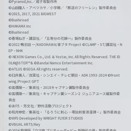
©Pyramid,Inc.／成子坂製作所
©山田鐘人・アベツカサ／小学館／「葬送のフリーレン」製作委員会
©2015, 2017, 2021 BIGWEST
©Bushiroad
©HAKAMA Inc
©Bushiroad
©春場ねぎ・講談社／「五等分の花嫁∽」製作委員会
©2022 鴨志田 一/KADOKAWA/青ブタ Project ©CLAMP・ST/講談社・N
EP・NHK
© NEXON Games Co., Ltd. & Yostar, Inc. All Rights Reserved. THE ID
OLM@STER™& ©Bandai Namco Entertainment Inc.
©ATLUS ©SEGA All rights reserved.
©臼井儀人／双葉社・シンエイ・テレビ朝日・ADK 1993-2024 ©Front
wing/Project GPT
©高橋陽一／集英社・2018キャプテン翼製作委員会
©高橋陽一／集英社・キャプテン翼シーズン２ ジュニアユース編製作委
員会
©あfろ・芳文社／野外活動プロジェクト
©和月伸宏／集英社・「るろうに剣心 －明治剣客浪漫譚－」製作委員会
©WFS Developed by WRIGHT FLYER STUDIOS
©VISUAL ARTS/Key
©2024 劇場版「ウマ娘 プリティーダービー 新時代の扉」製作委員会