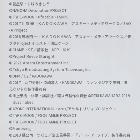
©諸星悠・甘味みきひろ
©NANOHA Detonation PROJECT
©TYPE-MOON・ufotable・FSNPC
©2017 川原 礫／ＫＡＤＯＫＡＷＡ アスキー・メディアワークス／SAO
-A Project
©2018 鴨志田 一／ＫＡＤＯＫＡＷＡ アスキー・メディアワークス／青
ブタ Project イラスト／溝口ケージ
©CLAMP・ST／講談社・NEP・NHK
©Project Revue Starlight
© 2021 Ateam Entertainment Inc.
©Tokyo Broadcasting System Television, Inc.
©DMM / C2 / KADOKAWA
©2017 丸戸史明・深崎暮人・KADOKAWA ファンタジア文庫刊／冴
えない♭な製作委員会
©川上泰樹・伏瀬・講談社／転スラ製作委員会 ©REKI KAWAHARA 2019
illust：abec
©AZONE INTERNATIONAL・acus/アサルトリリィプロジェクト
©TYPE-MOON / FGO6 ANIME PROJECT
©TYPE-MOON / FGO7 ANIME PROJECT
©Frontwing
©2013 橘公司・つなこ／富士見書房／「デート･ア･ライブ」製作委員会