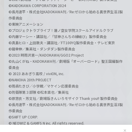
©KADOKAWA CORPORATION 2024
©長月達平・株式会社KADOKAWA刊／Re:ゼロから始める異世界生活2製
作委員会
©東映アニメーション
©プロジェクトラブライブ！蓮ノ空女学院スクールアイドルクラブ
©内藤マーシー・講談社／「甘神さんちの縁結び」製作委員会
©真島ヒロ・上田敦夫・講談社／FT100YQ製作委員会・テレビ東京
©龍幸伸／集英社・ダンダダン製作委員会
©2023 時雨沢恵一/KADOKAWA/GGO2 Project
©丸山くがね・KADOKAWA刊／劇場版「オーバーロード」聖王国編製作
委員会
© 2023 あおぎり高校 / viviON, inc.
©NANOHA 20th PROJECT
©雨森たきび／小学館／マケイン応援委員会
©防衛隊第３部隊 ©松本直也／集英社
©原悠衣・芳文社／劇場版きんいろモザイク Thank you!! 製作委員会
©長月達平・株式会社KADOKAWA刊／Re:ゼロから始める異世界生活3製
作委員会
©SHIFT UP CORP.
© NEOWIZ & GAMFS N inc. All rights reserved.
©ATLUS. ©SEGA.
✕