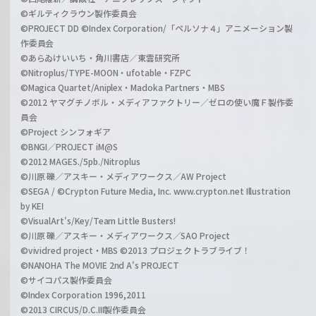
©ギルティクラウン製作委員会
©PROJECT DD ©Index Corporation/「ペルソナ４」アニメーション製
作委員会
©あらゐけいいち・角川書店／東雲研究所
©Nitroplus/TYPE-MOON・ufotable・FZPC
©Magica Quartet/Aniplex・Madoka Partners・MBS
©2012 ヤマグチノボル・メディアファクトリー／ゼロの使い魔Ｆ製作委
員会
©Project シンフォギア
©BNGI／PROJECT iM@S
©2012 MAGES./5pb./Nitroplus
©川原 礫／アスキー・メディアワークス／AW Project
©SEGA / ©Crypton Future Media, Inc. www.crypton.net Illustration
by KEI
©VisualArt's/Key/Team Little Busters!
©川原 礫／アスキー・メディアワークス／SAO Project
©vividred project・MBS ©2013 プロジェクトラブライブ！
©NANOHA The MOVIE 2nd A's PROJECT
©サイコパス製作委員会
©Index Corporation 1996,2011
©2013 CIRCUS/D.C.III製作委員会