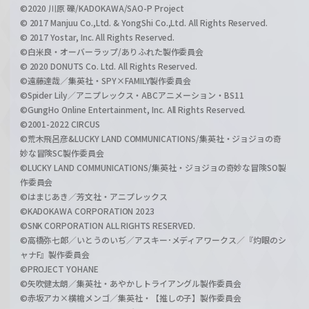
©2020 川原 礫/KADOKAWA/SAO-P Project
© 2017 Manjuu Co.,Ltd. & YongShi Co.,Ltd. All Rights Reserved.
© 2017 Yostar, Inc. All Rights Reserved.
©白米良・オーバーラップ/ありふれた製作委員会
© 2020 DONUTS Co. Ltd. All Rights Reserved.
©遠藤達哉／集英社・SPY×FAMILY製作委員会
©Spider Lily／アニプレックス・ABCアニメーション・BS11
©GungHo Online Entertainment, Inc. All Rights Reserved.
©2001-2022 CIRCUS
©荒木飛呂彦&LUCKY LAND COMMUNICATIONS/集英社・ジョジョの奇
妙な冒険SC製作委員会
©LUCKY LAND COMMUNICATIONS/集英社・ジョジョの奇妙な冒険SO製
作委員会
©はまじあき／芳文社・アニプレックス
©KADOKAWA CORPORATION 2023
©SNK CORPORATION ALL RIGHTS RESERVED.
©高橋弥七郎／いとうのいぢ／アスキー･メディアワークス／『灼眼のシ
ャナF』製作委員会
©PROJECT YOHANE
©矢吹健太朗／集英社・あやかしトライアングル製作委員会
©赤坂アカ×横槍メンゴ／集英社・【推しの子】製作委員会