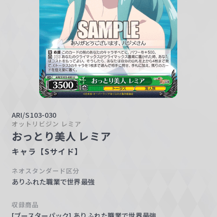
w
a
r
z
ARI/S103-030
オットリビジン レミア
おっとり美人 レミア
キャラ【Sサイド】
ネオスタンダード区分
ありふれた職業で世界最強
収録商品
[ブースターパック] ありふれた職業で世界最強