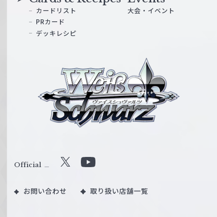
カードリスト
大会・イベント
PRカード
デッキレシピ
ヴ
ァ
イ
ス
シ
ュ
ヴ
ァ
ル
Official
X
Y
ツ
o
｜
お問い合わせ
取り扱い店舗一覧
u
W
T
e
u