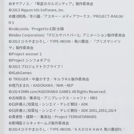
©オケアノス／「翠星のガルガンティア」製作委員会
©2013 Nippon Ichi Software, Inc.
©鎌池和馬／冬川基／アスキー・メディアワークス／PROJECT-RAILGU
N S
©sole;viola／Progetto 幻影太陽
©Index Corporation/「デビルサバイバー2」アニメーション製作委員会
©2013 ひろやまひろし・TYPE-MOON・角川書店／「プリズマ☆イリ
ヤ」製作委員会
©Project wooser 2
©Project シンフォギアＧ
©2013 プロジェクトラブライブ！
©KLabGames
© TRIGGER・中島かずき／キルラキル製作委員会
©橙乃ままれ・KADOKAWA／NHK・NEP
©2014 DMM.com/KADOKAWA GAMES All Rights Reserved.
©古味直志／集英社・アニプレックス・シャフト・MBS
©臼井儀人/双葉社・シンエイ・テレビ朝日・ADK
©臼井儀人/双葉社・シンエイ・テレビ朝日・ADK 2001,2002,2014
©貴家悠・橘賢一／集英社・Project TERRAFORMARS
©劇場版ミルキィホームズ製作委員会
©2014 ひろやまひろし・TYPE-MOON／ＫＡＤＯＫＡＷＡ 角川書店刊／