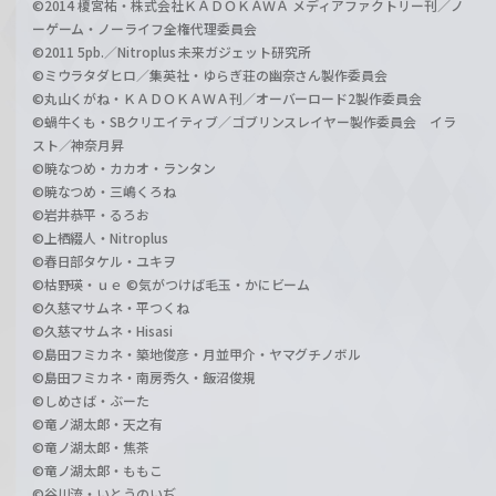
©2014 榎宮祐・株式会社ＫＡＤＯＫＡＷＡ メディアファクトリー刊／ノ
ーゲーム・ノーライフ全権代理委員会
©2011 5pb.／Nitroplus 未来ガジェット研究所
©ミウラタダヒロ／集英社・ゆらぎ荘の幽奈さん製作委員会
©丸山くがね・ＫＡＤＯＫＡＷＡ刊／オーバーロード2製作委員会
©蝸牛くも・SBクリエイティブ／ゴブリンスレイヤー製作委員会 イラ
スト／神奈月昇
©暁なつめ・カカオ・ランタン
©暁なつめ・三嶋くろね
©岩井恭平・るろお
©上栖綴人・Nitroplus
©春日部タケル・ユキヲ
©枯野瑛・ｕｅ ©気がつけば毛玉・かにビーム
©久慈マサムネ・平つくね
©久慈マサムネ・Hisasi
©島田フミカネ・築地俊彦・月並甲介・ヤマグチノボル
©島田フミカネ・南房秀久・飯沼俊規
©しめさば・ぶーた
©竜ノ湖太郎・天之有
©竜ノ湖太郎・焦茶
©竜ノ湖太郎・ももこ
©谷川流・いとうのいぢ