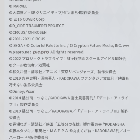
© MARVEL
©大森藤ノ・SBクリエイティブ/ダンまち4製作委員会
© 2016 COVER Corp.
©D_CIDE TRAUMEREI PROJECT
©CIRCUS/ ©HIKOSEN
©2001-2021 CIRCUS
© SEGA / © Colorful Palette Inc. / © Crypton Future Media, INC. ww
w.piapro.net
All rights reserved.
©2022 プロジェクトラブライブ！虹ヶ咲学園スクールアイドル同好会
©クール教信者／双葉社
©和久井健・講談社／アニメ「東京リベンジャーズ」製作委員会
©2019 丸戸史明・深崎暮人・KADOKAWA ファンタジア文庫刊／映画も
冴えない製作委員会
©Disney/Pixar
©2014 橘公司・つなこ/KADOKAWA 富士見書房刊/「デート・ア・ライ
ブⅡ」製作委員会
©2019 橘公司・つなこ／KADOKAWA／「デート・ア・ライブⅢ」製作
委員会
©春場ねぎ・講談社／映画「五等分の花嫁」製作委員会 ®KODANSHA
©藤本タツキ／集英社・ＭＡＰＰＡ ©丸山くがね・KADOKAWA刊／オー
バーロード4製作委員会