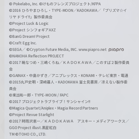
© Pokelabo, Inc. ©けものフレンズプロジェクト/KFPA
©2016 ひろやまひろし・TYPE-MOON／KADOKAWA／「プリズマ☆イ
リヤ ドライ!!」製作委員会
©Project Luck & Logic
©Project シンフォギアAXZ
©BanG Dream! Project
©Craft Egg Inc.
©SEGA／ ©Crypton Future Media, INC. www.piapro.net
©NANOHA Reflection PROJECT
©2017 暁なつめ・三嶋くろね／ＫＡＤＯＫＡＷＡ／このすば２製作委員
会
©GAINAX・中島かずき／アニプレックス・KONAMI・テレビ東京・電通
©2015丸戸史明・深崎暮人・KADOKAWA 富士見書房／冴えない製作委
員会
©東出祐一郎・TYPE-MOON / FAPC
©2017 プロジェクトラブライブ！サンシャイン!!
©Magica Quartet/Aniplex・Magia Record Partners
©Project Revue Starlight
©2017 時雨沢恵一／ＫＡＤＯＫＡＷＡ アスキー・メディアワークス／
GGO Project illust.黒星紅白
TM ©TOHO CO., LTD.