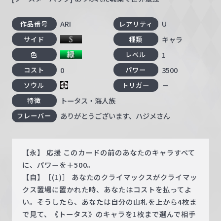
ARI
U
作品番号
レアリティ
キャラ
サイド
種類
1
色
レベル
0
3500
コスト
パワー
－
ソウル
トリガー
トータス・海人族
特徴
ありがとうございます、ハジメさん
フレーバー
【永】 応援 このカードの前のあなたのキャラすべて
に、パワーを＋500。
【自】［(1)］ あなたのクライマックスがクライマッ
クス置場に置かれた時、あなたはコストを払ってよ
い。そうしたら、あなたは自分の山札を上から4枚ま
で見て、《トータス》のキャラを1枚まで選んで相手