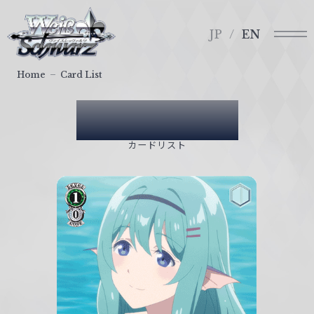
メ
ヴ
ニ
ァ
JP
EN
ュ
イ
ー
ス
Home
Card List
シ
ュ
Card List
ヴ
ァ
カードリスト
ル
ツ
｜
W
e
i
ß
S
c
h