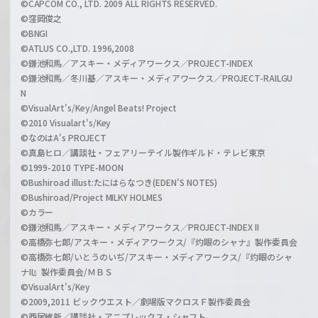
©CAPCOM CO., LTD. 2009 ALL RIGHTS RESERVED.
©窪岡俊之
©BNGI
©ATLUS CO.,LTD. 1996,2008
©鎌池和馬／アスキー・メディアワークス／PROJECT-INDEX
©鎌池和馬／冬川基／アスキー・メディアワークス／PROJECT-RAILGU
N
©VisualArt's/Key/Angel Beats! Project
©2010 Visualart's/Key
©なのはA's PROJECT
©真島ヒロ／講談社・フェアリーテイル製作ギルド・テレビ東京
©1999-2010 TYPE-MOON
©Bushiroad illust:たにはらなつき(EDEN'S NOTES)
©Bushiroad/Project MILKY HOLMES
©カラー
©鎌池和馬／アスキー・メディアワークス／PROJECT-INDEX II
©高橋弥七郎/アスキー・メディアワークス/『灼眼のシャナ』製作委員会
©高橋弥七郎/いとうのいぢ/アスキー・メディアワークス/『灼眼のシャ
ナII』製作委員会/ＭＢＳ
©VisualArt's/Key
©2009,2011 ビックウエスト／劇場版マクロスＦ製作委員会
©西尾維新／講談社・アニプレックス・シャフト