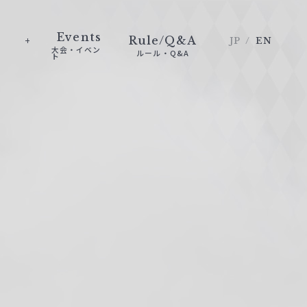
Events
Rule/Q&A
JP
EN
大会・イベン
ルール・Q&A
ト