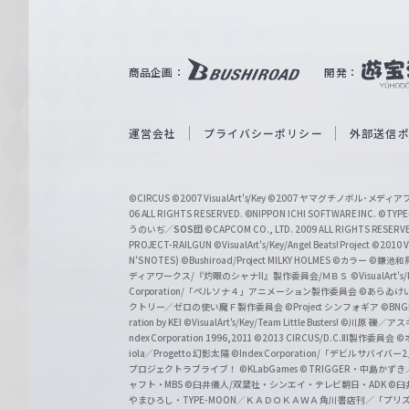
ル
ツ
｜
商品企画：
開発：
W
e
i
運営会社
プライバシーポリシー
外部送信
ß
S
©CIRCUS
©2007 VisualArt's/Key
©2007 ヤマグチノボル･メデ
c
06 ALL RIGHTS RESERVED.
©NIPPON ICHI SOFTWARE INC. ©TYPE-
うのいぢ／
SOS団
©CAPCOM CO., LTD. 2009 ALL RIGHTS RESERV
h
PROJECT-RAILGUN
©VisualArt's/Key/Angel Beats! Project
©2010 Vi
w
N'S NOTES)
©Bushiroad/Project MILKY HOLMES
©カラー
©鎌池和馬
ディアワークス/『灼眼のシャナII』製作委員会/ＭＢＳ
©VisualArt's
a
Corporation/「ペルソナ４」アニメーション製作委員会
©あらゐけ
クトリー／ゼロの使い魔Ｆ製作委員会
©Project シンフォギア
©BNG
r
ration by KEI
©VisualArt's/Key/Team Little Busters!
©川原 礫／アスキ
z
ndex Corporation 1996,2011
©2013 CIRCUS/D.C.III製作委員会
©
iola／Progetto 幻影太陽
©Index Corporation/「デビルサバ
プロジェクトラブライブ！
©KLabGames
© TRIGGER・中島か
ャフト・MBS
©臼井儀人/双葉社・シンエイ・テレビ朝日・ADK
©臼
やまひろし・TYPE-MOON／ＫＡＤＯＫＡＷＡ 角川書店刊／「プ