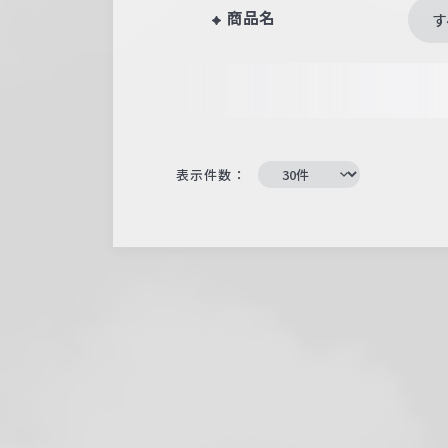
商品名
す
表示件数：