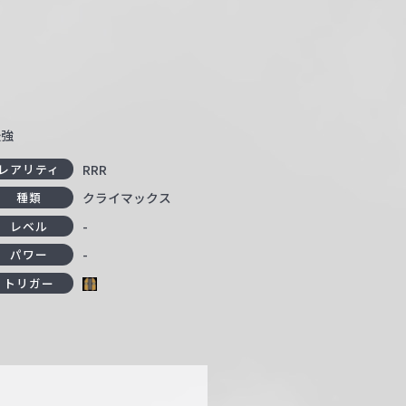
最強
RRR
レアリティ
クライマックス
種類
-
レベル
-
パワー
トリガー