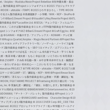
et／Aniplex・Madoka Movie Project Rebellion
©矢吹健太朗・長谷
人」製作委員会
©Project シンフォギアＧＸ
©2015 プロジェクトラブ
-MOON・ufotable・FSNPC
©2015 ひろやまひろし・TYPE-MOON
おそ松さん製作委員会
©高橋留美子・小学館／NHK・NEP・ShoPro
©
ン!!
©BanG Dream! Project
©VisualArt's/Key/Rewrite Project
©ATL
活製作委員会
©&™Lucasfilm Ltd.
©SEGA／チェンクロ・フィルムパー
ＡＤＯＫＡＷＡ／このすば製作委員会
©ミルキィFFPN製作委員会
© Pokelab
roject シンフォギアAXZ
©BanG Dream! Project
©Craft Egg Inc.
©SE
員会
©GAINAX・中島かずき／アニプレックス・KONAMI・テレビ東
!
©Magica Quartet/Aniplex・Magia Record Partners
©Project Rev
ＡＤＯＫＡＷＡ メディアファクトリー刊／ノーゲーム・ノーライフ全権
ード2製作委員会
©蝸牛くも・SBクリエイティブ／ゴブリンスレイヤ
・ｕｅ ©気がつけば毛玉・かにビーム
©久慈マサムネ・平つくね
©
太郎・焦茶
©竜ノ湖太郎・ももこ
©谷川流・いとうのいぢ
©月夜涙・
©あざの耕平・すみ兵 ©石踏一榮・みやま零
©井中だちま・飯田ぽ
一・あらいずみるい
©木村心一・こぶいち むりりん
©榊一郎・なま
tonation PROJECT
©TYPE-MOON・ufotable・FSNPC
©2017 川原
溝口ケージ
©CLAMP・ST／講談社・NEP・NHK
©Project Revue Starli
タジア文庫刊／冴えない♭な製作委員会
©川上泰樹・伏瀬・講談社／転
-MOON / FGO7 ANIME PROJECT
©Frontwing
©2013 橘公司・つな
s, Inc.
© 宮島礼吏・講談社／「彼女、お借りします」製作委員会
©
アイドル同好会
©SUNRISE ©BANDAI NAMCO Entertainment Inc.
©20
/KADOKAWA/「デート・ア・バレット」製作委員会
©Project シンフ
東映アニメーション
©VANGUARD overDress Character Design ©20
イティブ/ダンまち4製作委員会
© 2016 COVER Corp.
©D_CIDE TRA
 reserved.
©2022 プロジェクトラブライブ！虹ヶ咲学園スクールアイ