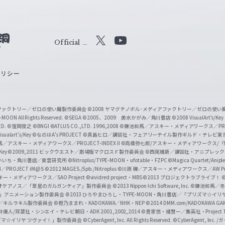
Official
X
Y
o
ポリシー
u
T
u
ィアファクトリー／ゼロの使い魔製作委員会
©2008 ヤマグチノボル･メディアファクトリー／ゼロの使
b
MOON All Rights Reserved.
©SEGA
©2005、2009 美水かがみ／角川書店
©2008 VisualArt's/Key
ED.
©窪岡俊之
©BNGI
©ATLUS CO.,LTD. 1996,2008
©鎌池和馬／アスキー・メディアワークス／PROJE
e
sualart's/Key
©なのはA's PROJECT
©真島ヒロ／講談社・フェアリーテイル製作ギルド・テレビ東
／アスキー・メディアワークス／PROJECT-INDEX II
©高橋弥七郎/アスキー・メディアワークス/
O
/Key
©2009,2011 ビックウエスト／劇場版マクロスＦ製作委員会
©西尾維新／講談社・アニプレッ
f
いいち・角川書店／東雲研究所
©Nitroplus/TYPE-MOON・ufotable・FZPC
©Magica Quartet/Anip
I／PROJECT iM@S
©2012 MAGES./5pb./Nitroplus
©川原 礫／アスキー・メディアワークス／AW Pro
f
ー・メディアワークス／SAO Project
©vividred project・MBS ©2013 プロジェクトラブライブ！
©
i
オケアノス／「翠星のガルガンティア」製作委員会
©2013 Nippon Ichi Software, Inc.
©鎌池和馬／冬川
イバー2」アニメーション製作委員会
©2013 ひろやまひろし・TYPE-MOON・角川書店／「プリズマ☆イ
c
ずき／キルラキル製作委員会
©橙乃ままれ・KADOKAWA／NHK・NEP
©2014 DMM.com/KADOKAWA GAMES
井儀人/双葉社・シンエイ・テレビ朝日・ADK 2001,2002,2014
©貴家悠・橘賢一／集英社・Project T
i
リズマ☆イリヤ ツヴァイ！」製作委員会
©CyberAgent, Inc. All Rights Reserved.
©CyberAgent, I