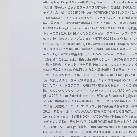
alArt's/Key/SProject
©VisualArt's/Key/Team Little Busters! Refrain
見沙貴／集英社・とらぶるダークネス製作委員会
©BNEI／PROJECT 
ライブ！ムービー
©2015 DMM.com POWERCHORD STUDIO / C2 / KA
／KADOKAWA／「プリズマ☆イリヤ ツヴァイ ヘルツ！」製作委員
Koi・芳文社／ご注文は製作委員会ですか？？
©2015 川原 礫／KA
US ©SEGA All rights reserved.
©2015 CIRCUS
©TRIGGER・岡
トナーズ
©2016 川原 礫／ＫＡＤＯＫＡＷＡ アスキー・メディアワークス刊
o, Inc. ©けものフレンズプロジェクト/KFPA
©2016 ひろやまひろし
GA／ ©Crypton Future Media, INC. www.piapro.net
©NA
京・電通
©2015丸戸史明・深崎暮人・KADOKAWA 富士見書房／
ue Starlight
©2017 時雨沢恵一／ＫＡＤＯＫＡＷＡ アスキー・メディアワー
代理委員会
©2011 5pb.／Nitroplus 未来ガジェット研究所
©ミウラ
ー製作委員会 イラスト／神奈月昇
©暁なつめ・カカオ・ランタン
久慈マサムネ・Hisasi
©島田フミカネ・築地俊彦・月並甲介・ヤマ
しおこんぶ
©水野良・グループSNE・出渕裕・左
©三田誠・pako
©
ち。
©恵比須清司・ぎん太郎
©鏡貴也・とよた瑣織
©春日みかげ・
にくＡＴＫ（ニトロプラス）
©細音啓・猫鍋蒼
©橘公司・つなこ
©
礫／ＫＡＤＯＫＡＷＡ アスキー・メディアワークス／SAO-A Projec
ght
© 2021 Ateam Entertainment Inc.
©Tokyo Broadcasting System 
スラ製作委員会 ©REKI KAWAHARA 2019 illust：abec
©AZONE 
こ／富士見書房／「デート･ア･ライブ」製作委員会
©春場ねぎ・講談
2020 夕蜜柑・狐印／KADOKAWA／防振り製作委員会
©赤坂アカ
19 ひろやまひろし・TYPE-MOON／KADOKAWA／Prisma☆Phant
ォギアＸＶ
© Koi・芳文社／ご注文はBLOOM製作委員会ですか？
©
21 CLAMP・ST design:伊藤彰 illust:Kinema citrus/獣道
©理不尽
UMEREI PROJECT
©CIRCUS/ ©HIKOSEN
©2001-2021 CIRCUS
© S