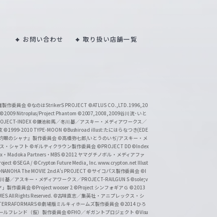
お問い合わせ
取り扱い店舗一覧
い魔製作委員会
©なのはStrikerS PROJECT
©ATLUS CO.,LTD.1996,20
©2009 Nitroplus/Project Phantom
©2007,2008,2009谷川流･いと
CT-INDEX
©鎌池和馬／冬川基／アスキー・メディアワークス／
京
©1999-2010 TYPE-MOON
©Bushiroad illust:たにはらなつき(EDE
『灼眼のシャナ』製作委員会
©高橋弥七郎/いとうのいぢ/アスキー・メ
クス・シャフト
©ギルティクラウン製作委員会
©PROJECT DD ©Index
lex・Madoka Partners・MBS
©2012 ヤマグチノボル・メディアファ
ject
©SEGA / ©Crypton Future Media, Inc. www.crypton.net Illust
NANOHA The MOVIE 2nd A's PROJECT
©サイコパス製作委員会
©I
基／アスキー・メディアワークス／PROJECT-RAILGUN S
©sole;v
リヤ」製作委員会
©Project wooser 2
©Project シンフォギアＧ
©2013
 All Rights Reserved.
©古味直志／集英社・アニプレックス・シ
ERRAFORMARS
©劇場版ミルキィホームズ製作委員会
©2014 ひろ
nc. /ガールフレンド（仮）製作委員会
©FHO／ギガントプロジェクト
©Visu