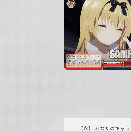
c
h
w
a
r
z
【永】 あなたのキャラ