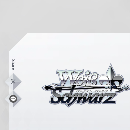
Share
ヴ
ァ
イ
X
ス
シ
L
i
ュ
n
e
ヴ
ァ