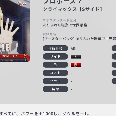
プロポーズ？
クライマックス【Sサイド】
ネオスタンダード区分
ありふれた職業で世界最強
収録商品
[ブースターパック] ありふれた職業で世界
ARI
作品番号
サイド
色
-
コスト
-
ソウル
-
特徴
すべてに、パワーを＋1000し、ソウルを＋1。