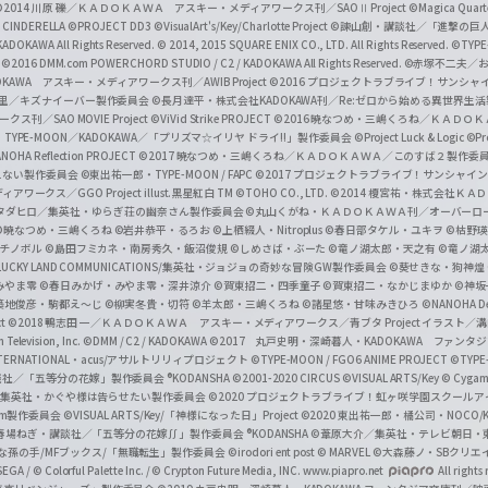
a
©2014 川原 礫／ＫＡＤＯＫＡＷＡ アスキー・メディアワークス刊／SAOⅡ Project
©Magica Quart
CINDERELLA ©PROJECT DD3
©VisualArt's/Key/Charlotte Project
©諫山創・講談社／「進撃の巨
l
DOKAWA All Rights Reserved.
© 2014, 2015 SQUARE ENIX CO., LTD. All Rights Reserved.
©TYPE
会
©2016 DMM.com POWERCHORD STUDIO / C2 / KADOKAWA All Rights Reserved.
©赤塚不二夫／
C
DOKAWA アスキー・メディアワークス刊／AWIB Project
©2016 プロジェクトラブライブ！サンシャイ
h
田麿里／キズナイーバー製作委員会
©長月達平・株式会社KADOKAWA刊／Re:ゼロから始める異世界生
／SAO MOVIE Project
©ViVid Strike PROJECT ©2016 暁なつめ・三嶋くろね／Ｋ
a
・TYPE-MOON／KADOKAWA／「プリズマ☆イリヤ ドライ!!」製作委員会
©Project Luck & Logic
©P
NOHA Reflection PROJECT
©2017 暁なつめ・三嶋くろね／ＫＡＤＯＫＡＷＡ／このすば２製作委
n
冴えない製作委員会
©東出祐一郎・TYPE-MOON / FAPC
©2017 プロジェクトラブライブ！サンシャイン!
n
クス／GGO Project illust.黒星紅白
TM ©TOHO CO., LTD.
©2014 榎宮祐・株式会社Ｋ
タダヒロ／集英社・ゆらぎ荘の幽奈さん製作委員会
©丸山くがね・ＫＡＤＯＫＡＷＡ刊／オーバーロ
e
©暁なつめ・三嶋くろね
©岩井恭平・るろお
©上栖綴人・Nitroplus
©春日部タケル・ユキヲ
©枯野瑛
グチノボル
©島田フミカネ・南房秀久・飯沼俊規
©しめさば・ぶーた
©竜ノ湖太郎・天之有
©竜ノ湖
l
LUCKY LAND COMMUNICATIONS/集英社・ジョジョの奇妙な冒険GW製作委員会
©葵せきな・狗神煌
みやま零 ©春日みかげ・みやま零・深井涼介
©賀東招二・四季童子
©賀東招二・なかじまゆか
©神坂
築地俊彦・駒都え～じ
©柳実冬貴・切符
©羊太郎・三嶋くろね
©諸星悠・甘味みきひろ
©NANOHA De
t
©2018 鴨志田 一／ＫＡＤＯＫＡＷＡ アスキー・メディアワークス／青ブタ Project イラスト／
Television, Inc.
©DMM / C2 / KADOKAWA
©2017 丸戸史明・深崎暮人・KADOKAWA ファン
INTERNATIONAL・acus/アサルトリリィプロジェクト
©TYPE-MOON / FGO6 ANIME PROJECT
©TYPE
社／「五等分の花嫁」製作委員会 ®KODANSHA
©2001-2020 CIRCUS
©VISUAL ARTS/Key
© Cygame
／集英社・かぐや様は告らせたい製作委員会
©2020 プロジェクトラブライブ！虹ヶ咲学園スクール
asm製作委員会
©VISUAL ARTS/Key/「神様になった日」Project
©2020 東出祐一郎・橘公司・NOCO
春場ねぎ・講談社／「五等分の花嫁∬」製作委員会 ®KODANSHA
©葦原大介／集英社・テレビ朝日・
な孫の手/MFブックス/「無職転生」製作委員会
©irodori ent post
© MARVEL
©大森藤ノ・SBクリエ
EGA / © Colorful Palette Inc. / © Crypton Future Media, INC. www.piapro.net
All rights