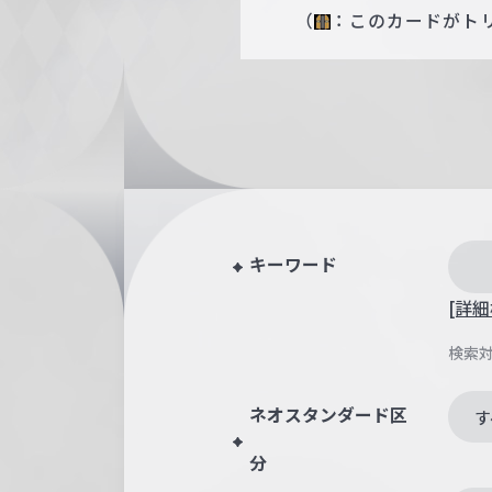
（
：このカードがト
キーワード
[詳細
検索
ネオスタンダード区
す
分