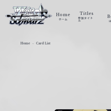
ヴ
ァ
Titles
Home
B
参加タイト
ホーム
イ
ル
ス
シ
ュ
Home
Card List
ヴ
ァ
ル
ツ
｜
W
e
i
ß
S