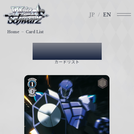
メ
ヴ
ニ
ァ
JP
EN
ュ
イ
ー
ス
Home
Card List
シ
ュ
Card List
ヴ
ァ
カードリスト
ル
ツ
｜
W
e
i
ß
S
c
h