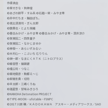
作委員会
©葵せきな・狗神煌
©あざの耕平・すみ兵 ©石踏一榮・みやま零
©井中だちま・飯田ぽち。
©恵比須清司・ぎん太郎
©鏡貴也・とよた瑣織
©春日みかげ・みやま零 ©春日みかげ・みやま零・深井涼介
©賀東招二・四季童子
©賀東招二・なかじまゆか
©神坂一・あらいずみるい
©木村心一・こぶいち むりりん
©榊一郎・なまにくＡＴＫ（ニトロプラス）
©細音啓・猫鍋蒼
©橘公司・つなこ
©築地俊彦・駒都え～じ
©柳実冬貴・切符
©羊太郎・三嶋くろね
©諸星悠・甘味みきひろ
©NANOHA Detonation PROJECT
©TYPE-MOON・ufotable・FSNPC
©2017 川原 礫／ＫＡＤＯＫＡＷＡ アスキー・メディアワークス／SAO