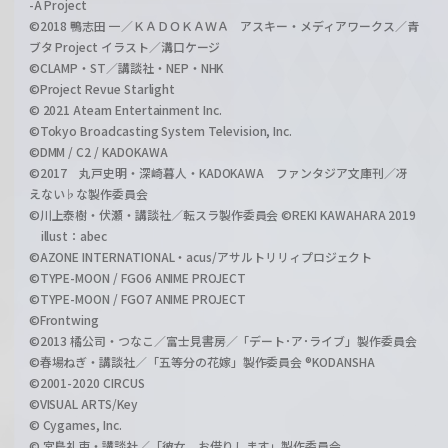
-A Project
©2018 鴨志田 一／ＫＡＤＯＫＡＷＡ アスキー・メディアワークス／青
ブタ Project イラスト／溝口ケージ
©CLAMP・ST／講談社・NEP・NHK
©Project Revue Starlight
© 2021 Ateam Entertainment Inc.
©Tokyo Broadcasting System Television, Inc.
©DMM / C2 / KADOKAWA
©2017 丸戸史明・深崎暮人・KADOKAWA ファンタジア文庫刊／冴
えない♭な製作委員会
©川上泰樹・伏瀬・講談社／転スラ製作委員会 ©REKI KAWAHARA 2019
illust：abec
©AZONE INTERNATIONAL・acus/アサルトリリィプロジェクト
©TYPE-MOON / FGO6 ANIME PROJECT
©TYPE-MOON / FGO7 ANIME PROJECT
©Frontwing
©2013 橘公司・つなこ／富士見書房／「デート･ア･ライブ」製作委員会
©春場ねぎ・講談社／「五等分の花嫁」製作委員会 ®KODANSHA
©2001-2020 CIRCUS
©VISUAL ARTS/Key
© Cygames, Inc.
© 宮島礼吏・講談社／「彼女、お借りします」製作委員会