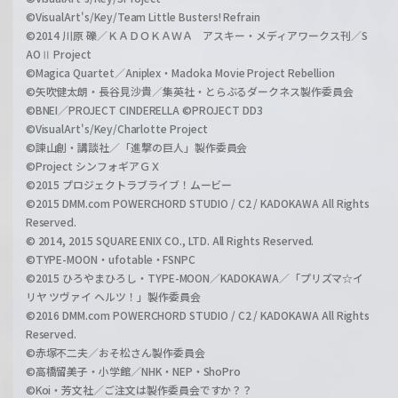
©VisualArt's/Key/Team Little Busters! Refrain
©2014 川原 礫／ＫＡＤＯＫＡＷＡ アスキー・メディアワークス刊／S
AOⅡ Project
©Magica Quartet／Aniplex・Madoka Movie Project Rebellion
©矢吹健太朗・長谷見沙貴／集英社・とらぶるダークネス製作委員会
©BNEI／PROJECT CINDERELLA ©PROJECT DD3
©VisualArt's/Key/Charlotte Project
©諫山創・講談社／「進撃の巨人」製作委員会
©Project シンフォギアＧＸ
©2015 プロジェクトラブライブ！ムービー
©2015 DMM.com POWERCHORD STUDIO / C2 / KADOKAWA All Rights
Reserved.
© 2014, 2015 SQUARE ENIX CO., LTD. All Rights Reserved.
©TYPE-MOON・ufotable・FSNPC
©2015 ひろやまひろし・TYPE-MOON／KADOKAWA／「プリズマ☆イ
リヤ ツヴァイ ヘルツ！」製作委員会
©2016 DMM.com POWERCHORD STUDIO / C2 / KADOKAWA All Rights
Reserved.
©赤塚不二夫／おそ松さん製作委員会
©高橋留美子・小学館／NHK・NEP・ShoPro
©Koi・芳文社／ご注文は製作委員会ですか？？