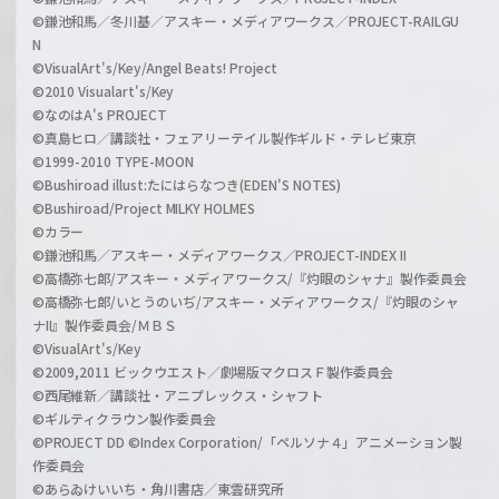
©鎌池和馬／冬川基／アスキー・メディアワークス／PROJECT-RAILGU
N
©VisualArt's/Key/Angel Beats! Project
©2010 Visualart's/Key
©なのはA's PROJECT
©真島ヒロ／講談社・フェアリーテイル製作ギルド・テレビ東京
©1999-2010 TYPE-MOON
©Bushiroad illust:たにはらなつき(EDEN'S NOTES)
©Bushiroad/Project MILKY HOLMES
©カラー
©鎌池和馬／アスキー・メディアワークス／PROJECT-INDEX II
©高橋弥七郎/アスキー・メディアワークス/『灼眼のシャナ』製作委員会
©高橋弥七郎/いとうのいぢ/アスキー・メディアワークス/『灼眼のシャ
ナII』製作委員会/ＭＢＳ
©VisualArt's/Key
©2009,2011 ビックウエスト／劇場版マクロスＦ製作委員会
©西尾維新／講談社・アニプレックス・シャフト
©ギルティクラウン製作委員会
©PROJECT DD ©Index Corporation/「ペルソナ４」アニメーション製
作委員会
©あらゐけいいち・角川書店／東雲研究所