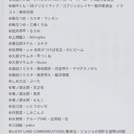
©蝸牛くも・SBクリエイティブ／ゴブリンスレイヤー製作委員会 イラ
スト／神奈月昇
©暁なつめ・カカオ・ランタン
©暁なつめ・三嶋くろね
©岩井恭平・るろお
©上栖綴人・Nitroplus
©春日部タケル・ユキヲ
©枯野瑛・ｕｅ ©気がつけば毛玉・かにビーム
©久慈マサムネ・平つくね
©久慈マサムネ・Hisasi
©島田フミカネ・築地俊彦・月並甲介・ヤマグチノボル
©島田フミカネ・南房秀久・飯沼俊規
©しめさば・ぶーた
©竜ノ湖太郎・天之有
©竜ノ湖太郎・焦茶
©竜ノ湖太郎・ももこ
©谷川流・いとうのいぢ
©月夜涙・しおこんぶ
©水野良・グループSNE・出渕裕・左
©三田誠・pako
©LUCKY LAND COMMUNICATIONS/集英社・ジョジョの奇妙な冒険GW製