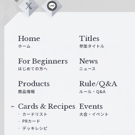
X
L
i
n
e
Home
Titles
ホーム
参加タイトル
For Beginners
News
はじめての方へ
ニュース
Products
Rule/Q&A
商品情報
ルール・Q&A
Cards & Recipes
Events
カードリスト
大会・イベント
PRカード
デッキレシピ