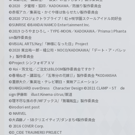
©2020 夕蜜柑・狐印／KADOKAWA／防振り製作委員会
©赤坂アカ／集英社・かぐや様は告らせたい製作委員会
©2020 プロジェクトラブライブ！虹ヶ咲学園スクールアイドル同好会
©SUNRISE ©BANDAI NAMCO Entertainment Inc.
©2019 ひろやまひろし・TYPE-MOON／KADOKAWA／Prisma☆Phanta
sm製作委員会
©VISUAL ARTS/Key/「神様になった日」Project
©2020 東出祐一郎・橘公司・NOCO/KADOKAWA/「デート・ア・バレッ
ト」製作委員会
©Project シンフォギアＸＶ
© Koi・芳文社／ご注文はBLOOM製作委員会ですか？
©春場ねぎ・講談社／「五等分の花嫁∬」製作委員会 ®KODANSHA
©葦原大介／集英社・テレビ朝日・東映アニメーション
©VANGUARD overDress Character Design ©2021 CLAMP・ST de
sign:伊藤彰 illust:Kinema citrus/獣道
©理不尽な孫の手/MFブックス/「無職転生」製作委員会
©irodori ent post
© MARVEL
©大森藤ノ・SBクリエイティブ/ダンまち4製作委員会
© 2016 COVER Corp.
©D_CIDE TRAUMEREI PROJECT