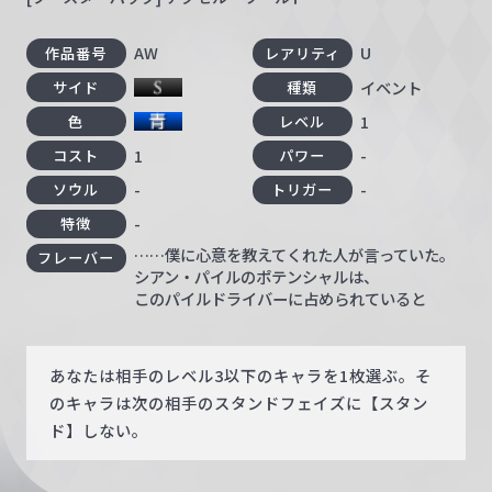
AW
U
作品番号
レアリティ
イベント
サイド
種類
1
色
レベル
1
-
コスト
パワー
-
-
ソウル
トリガー
-
特徴
……僕に心意を教えてくれた人が言っていた。
フレーバー
シアン・パイルのポテンシャルは、
このパイルドライバーに占められていると
あなたは相手のレベル3以下のキャラを1枚選ぶ。そ
のキャラは次の相手のスタンドフェイズに【スタン
ド】しない。