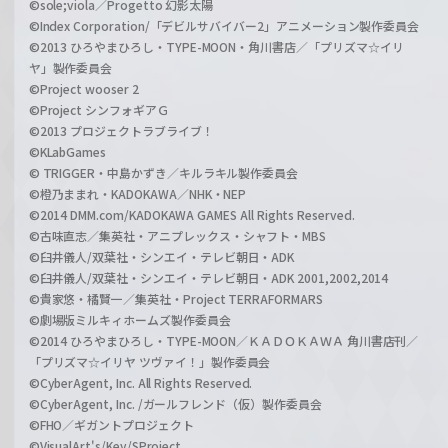
©sole;viola／Progetto 幻影太陽
©Index Corporation/「デビルサバイバー2」アニメーション製作委員会
©2013 ひろやまひろし・TYPE-MOON・角川書店／「プリズマ☆イリ
ヤ」製作委員会
©Project wooser 2
©Project シンフォギアＧ
©2013 プロジェクトラブライブ！
©KLabGames
© TRIGGER・中島かずき／キルラキル製作委員会
©橙乃ままれ・KADOKAWA／NHK・NEP
©2014 DMM.com/KADOKAWA GAMES All Rights Reserved.
©古味直志／集英社・アニプレックス・シャフト・MBS
©臼井儀人/双葉社・シンエイ・テレビ朝日・ADK
©臼井儀人/双葉社・シンエイ・テレビ朝日・ADK 2001,2002,2014
©貴家悠・橘賢一／集英社・Project TERRAFORMARS
©劇場版ミルキィホームズ製作委員会
©2014 ひろやまひろし・TYPE-MOON／ＫＡＤＯＫＡＷＡ 角川書店刊／
「プリズマ☆イリヤ ツヴァイ！」製作委員会
©CyberAgent, Inc. All Rights Reserved.
©CyberAgent, Inc. /ガールフレンド（仮）製作委員会
©FHO／ギガントプロジェクト
©VisualArt's/Key/SProject