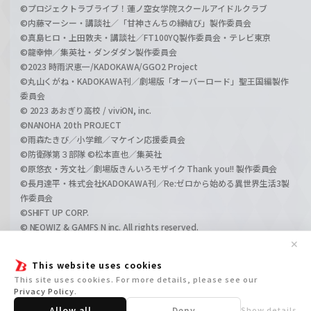
©プロジェクトラブライブ！蓮ノ空女学院スクールアイドルクラブ
©内藤マーシー・講談社／「甘神さんちの縁結び」製作委員会
©真島ヒロ・上田敦夫・講談社／FT100YQ製作委員会・テレビ東京
©龍幸伸／集英社・ダンダダン製作委員会
©2023 時雨沢恵一/KADOKAWA/GGO2 Project
©丸山くがね・KADOKAWA刊／劇場版「オーバーロード」聖王国編製作
委員会
© 2023 あおぎり高校 / viviON, inc.
©NANOHA 20th PROJECT
©雨森たきび／小学館／マケイン応援委員会
©防衛隊第３部隊 ©松本直也／集英社
©原悠衣・芳文社／劇場版きんいろモザイク Thank you!! 製作委員会
©長月達平・株式会社KADOKAWA刊／Re:ゼロから始める異世界生活3製
作委員会
©SHIFT UP CORP.
© NEOWIZ & GAMFS N inc. All rights reserved.
©ATLUS. ©SEGA.
✕
©GIRLS und PANZER Projekt
This website uses cookies
©GIRLS und PANZER Film Projekt
This site uses cookies. For more details, please see our
©GIRLS und PANZER Finale Projekt
Privacy Policy
.
Allow all
Deny
Show details