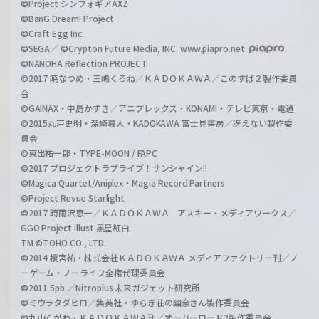
©Project シンフォギアAXZ
©BanG Dream! Project
©Craft Egg Inc.
©SEGA／ ©Crypton Future Media, INC. www.piapro.net
©NANOHA Reflection PROJECT
©2017 暁なつめ・三嶋くろね／ＫＡＤＯＫＡＷＡ／このすば２製作委員
会
©GAINAX・中島かずき／アニプレックス・KONAMI・テレビ東京・電通
©2015丸戸史明・深崎暮人・KADOKAWA 富士見書房／冴えない製作委
員会
©東出祐一郎・TYPE-MOON / FAPC
©2017 プロジェクトラブライブ！サンシャイン!!
©Magica Quartet/Aniplex・Magia Record Partners
©Project Revue Starlight
©2017 時雨沢恵一／ＫＡＤＯＫＡＷＡ アスキー・メディアワークス／
GGO Project illust.黒星紅白
TM ©TOHO CO., LTD.
©2014 榎宮祐・株式会社ＫＡＤＯＫＡＷＡ メディアファクトリー刊／ノ
ーゲーム・ノーライフ全権代理委員会
©2011 5pb.／Nitroplus 未来ガジェット研究所
©ミウラタダヒロ／集英社・ゆらぎ荘の幽奈さん製作委員会
©丸山くがね・ＫＡＤＯＫＡＷＡ刊／オーバーロード2製作委員会