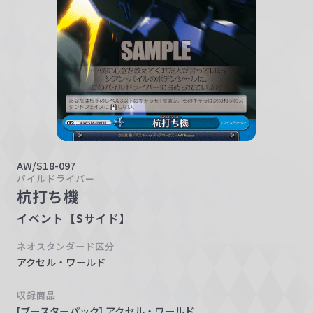
w
a
r
z
AW/S18-097
パイルドライバー
杭打ち機
イベント【Sサイド】
ネオスタンダード区分
アクセル・ワールド
収録商品
[ブースターパック] アクセル・ワールド