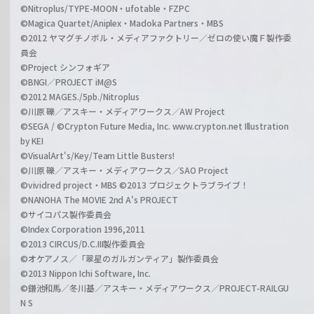
©Nitroplus/TYPE-MOON・ufotable・FZPC
©Magica Quartet/Aniplex・Madoka Partners・MBS
©2012 ヤマグチノボル・メディアファクトリー／ゼロの使い魔Ｆ製作委
員会
©Project シンフォギア
©BNGI／PROJECT iM@S
©2012 MAGES./5pb./Nitroplus
©川原 礫／アスキー・メディアワークス／AW Project
©SEGA / ©Crypton Future Media, Inc. www.crypton.net Illustration
by KEI
©VisualArt's/Key/Team Little Busters!
©川原 礫／アスキー・メディアワークス／SAO Project
©vividred project・MBS ©2013 プロジェクトラブライブ！
©NANOHA The MOVIE 2nd A's PROJECT
©サイコパス製作委員会
©Index Corporation 1996,2011
©2013 CIRCUS/D.C.III製作委員会
©オケアノス／「翠星のガルガンティア」製作委員会
©2013 Nippon Ichi Software, Inc.
©鎌池和馬／冬川基／アスキー・メディアワークス／PROJECT-RAILGU
N S