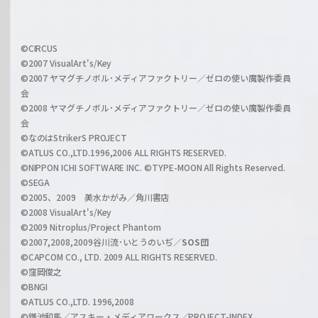
f
h
f
w
i
a
©CIRCUS
c
©2007 VisualArt's/Key
r
i
©2007 ヤマグチノボル･メディアファクトリー／ゼロの使い魔製作委員
z
会
a
©2008 ヤマグチノボル･メディアファクトリー／ゼロの使い魔製作委員
l
会
C
©なのはStrikerS PROJECT
h
©ATLUS CO.,LTD.1996,2006 ALL RIGHTS RESERVED.
a
©NIPPON ICHI SOFTWARE INC. ©TYPE-MOON All Rights Reserved.
n
©SEGA
©2005、2009 美水かがみ／角川書店
n
©2008 VisualArt's/Key
e
©2009 Nitroplus/Project Phantom
l
©2007,2008,2009谷川流･いとうのいぢ／
SOS団
©CAPCOM CO., LTD. 2009 ALL RIGHTS RESERVED.
©窪岡俊之
©BNGI
©ATLUS CO.,LTD. 1996,2008
©鎌池和馬／アスキー・メディアワークス／PROJECT-INDEX