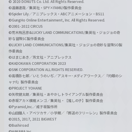
© 2020 DONUTS Co. Ltd. All Rights Reserved.
©遠藤達哉／集英社・SPY×FAMILY製作委員会
©Spider Lily／アニプレックス・ABCアニメーション・BS11
©GungHo Online Entertainment, Inc. All Rights Reserved.
©2001-2022 CIRCUS
©荒木飛呂彦&LUCKY LAND COMMUNICATIONS/集英社・ジョジョの奇
妙な冒険SC製作委員会
©LUCKY LAND COMMUNICATIONS/集英社・ジョジョの奇妙な冒険SO製
作委員会
©はまじあき／芳文社・アニプレックス
©KADOKAWA CORPORATION 2023
©SNK CORPORATION ALL RIGHTS RESERVED.
©高橋弥七郎／いとうのいぢ／アスキー･メディアワークス／『灼眼のシ
ャナF』製作委員会
©PROJECT YOHANE
©矢吹健太朗／集英社・あやかしトライアングル製作委員会
©赤坂アカ×横槍メンゴ／集英社・【推しの子】製作委員会
©Pyramid,Inc.／成子坂製作所
©山田鐘人・アベツカサ／小学館／「葬送のフリーレン」製作委員会
©2015, 2017, 2021 BIGWEST
©Bushiroad
©HAKAMA Inc