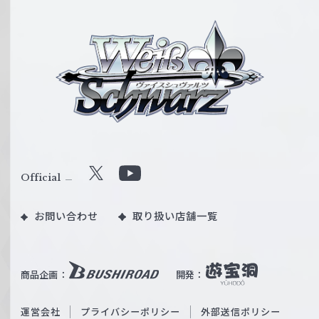
ヴ
ァ
イ
ス
シ
ュ
ヴ
ァ
ル
Official
X
Y
ツ
o
｜
お問い合わせ
取り扱い店舗一覧
u
W
T
e
u
i
b
商品企画：
開発：
ß
e
S
O
運営会社
プライバシーポリシー
外部送信ポリシー
c