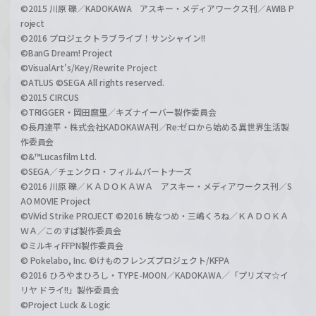
©2015 川原 礫／KADOKAWA アスキー・メディアワークス刊／AWIB P
roject
©2016 プロジェクトラブライブ！サンシャイン!!
©BanG Dream! Project
©VisualArt's/Key/Rewrite Project
©ATLUS ©SEGA All rights reserved.
©2015 CIRCUS
©TRIGGER・岡田麿里／キズナイーバー製作委員会
©長月達平・株式会社KADOKAWA刊／Re:ゼロから始める異世界生活製
作委員会
©&™Lucasfilm Ltd.
©SEGA／チェンクロ・フィルムパートナーズ
©2016 川原 礫／ＫＡＤＯＫＡＷＡ アスキー・メディアワークス刊／S
AO MOVIE Project
©ViVid Strike PROJECT ©2016 暁なつめ・三嶋くろね／ＫＡＤＯＫＡ
ＷＡ／このすば製作委員会
©ミルキィFFPN製作委員会
© Pokelabo, Inc. ©けものフレンズプロジェクト/KFPA
©2016 ひろやまひろし・TYPE-MOON／KADOKAWA／「プリズマ☆イ
リヤ ドライ!!」製作委員会
©Project Luck & Logic