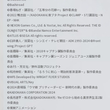
©Bushiroad
©春場ねぎ・講談社／「五等分の花嫁∽」製作委員会
©2022 鴨志田 一/KADOKAWA/青ブタ Project ©CLAMP・ST/講談社・N
EP・NHK
© NEXON Games Co., Ltd. & Yostar, Inc. All Rights Reserved. THE ID
OLM@STER™& ©Bandai Namco Entertainment Inc.
©ATLUS ©SEGA All rights reserved.
©臼井儀人／双葉社・シンエイ・テレビ朝日・ADK 1993-2024 ©Front
wing/Project GPT
©高橋陽一／集英社・2018キャプテン翼製作委員会
©高橋陽一／集英社・キャプテン翼シーズン２ ジュニアユース編製作委
員会
©あfろ・芳文社／野外活動プロジェクト
©和月伸宏／集英社・「るろうに剣心 －明治剣客浪漫譚－」製作委員会
©WFS Developed by WRIGHT FLYER STUDIOS
©VISUAL ARTS/Key
©2024 劇場版「ウマ娘 プリティーダービー 新時代の扉」製作委員会
©KADOKAWA CORPORATION 2024
©長月達平・株式会社KADOKAWA刊／Re:ゼロから始める異世界生活2製
作委員会
©東映アニメーション