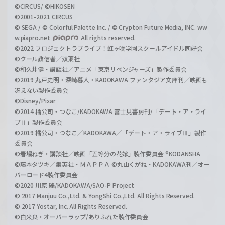
©CIRCUS/ ©HIKOSEN
©2001-2021 CIRCUS
© SEGA / © Colorful Palette Inc. / © Crypton Future Media, INC. ww
w.piapro.net
All rights reserved.
©2022 プロジェクトラブライブ！虹ヶ咲学園スクールアイドル同好会
©クール教信者／双葉社
©和久井健・講談社／アニメ「東京リベンジャーズ」製作委員会
©2019 丸戸史明・深崎暮人・KADOKAWA ファンタジア文庫刊／映画も
冴えない製作委員会
©Disney/Pixar
©2014 橘公司・つなこ/KADOKAWA 富士見書房刊/「デート・ア・ライ
ブⅡ」製作委員会
©2019 橘公司・つなこ／KADOKAWA／「デート・ア・ライブⅢ」製作
委員会
©春場ねぎ・講談社／映画「五等分の花嫁」製作委員会 ®KODANSHA
©藤本タツキ／集英社・ＭＡＰＰＡ ©丸山くがね・KADOKAWA刊／オー
バーロード4製作委員会
©2020 川原 礫/KADOKAWA/SAO-P Project
© 2017 Manjuu Co.,Ltd. & YongShi Co.,Ltd. All Rights Reserved.
© 2017 Yostar, Inc. All Rights Reserved.
©白米良・オーバーラップ/ありふれた製作委員会