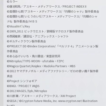
©カラー
©鎌池和馬／アスキー・メディアワークス／PROJECT-INDEX II
©高橋弥七郎/アスキー・メディアワークス/『灼眼のシャナ』製作委員会
©高橋弥七郎/いとうのいぢ/アスキー・メディアワークス/『灼眼のシャ
ナII』製作委員会/ＭＢＳ
©VisualArt's/Key
©2009,2011 ビックウエスト／劇場版マクロスＦ製作委員会
©西尾維新／講談社・アニプレックス・シャフト
©ギルティクラウン製作委員会
©PROJECT DD ©Index Corporation/「ペルソナ４」アニメーション製
作委員会
©あらゐけいいち・角川書店／東雲研究所
©Nitroplus/TYPE-MOON・ufotable・FZPC
©Magica Quartet/Aniplex・Madoka Partners・MBS
©2012 ヤマグチノボル・メディアファクトリー／ゼロの使い魔Ｆ製作委
員会
©Project シンフォギア
©BNGI／PROJECT iM@S
©2012 MAGES./5pb./Nitroplus
©川原 礫／アスキー・メディアワークス／AW Project
©SEGA / ©Crypton Future Media, Inc. www.crypton.net Illustration
by KEI