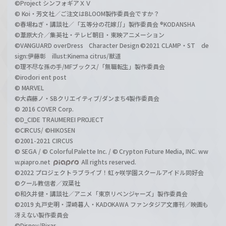
©Project シンフォギアＸＶ
© Koi・芳文社／ご注文はBLOOM製作委員会ですか？
©春場ねぎ・講談社／「五等分の花嫁∬」製作委員会 ®KODANSHA
©葦原大介／集英社・テレビ朝日・東映アニメーション
©VANGUARD overDress Character Design ©2021 CLAMP・ST de
sign:伊藤彰 illust:Kinema citrus/獣道
©理不尽な孫の手/MFブックス/「無職転生」製作委員会
©irodori ent post
© MARVEL
©大森藤ノ・SBクリエイティブ/ダンまち4製作委員会
© 2016 COVER Corp.
©D_CIDE TRAUMEREI PROJECT
©CIRCUS/ ©HIKOSEN
©2001-2021 CIRCUS
© SEGA / © Colorful Palette Inc. / © Crypton Future Media, INC. ww
w.piapro.net
All rights reserved.
©2022 プロジェクトラブライブ！虹ヶ咲学園スクールアイドル同好会
©クール教信者／双葉社
©和久井健・講談社／アニメ「東京リベンジャーズ」製作委員会
©2019 丸戸史明・深崎暮人・KADOKAWA ファンタジア文庫刊／映画も
冴えない製作委員会
©Disney/Pixar