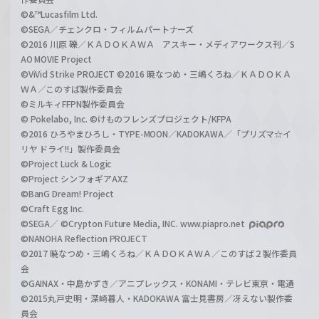
©&™Lucasfilm Ltd.
©SEGA／チェンクロ・フィルムパートナーズ
©2016 川原 礫／ＫＡＤＯＫＡＷＡ アスキー・メディアワークス刊／S
AO MOVIE Project
©ViVid Strike PROJECT ©2016 暁なつめ・三嶋くろね／ＫＡＤＯＫＡ
ＷＡ／このすば製作委員会
©ミルキィFFPN製作委員会
© Pokelabo, Inc. ©けものフレンズプロジェクト/KFPA
©2016 ひろやまひろし・TYPE-MOON／KADOKAWA／「プリズマ☆イ
リヤ ドライ!!」製作委員会
©Project Luck & Logic
©Project シンフォギアAXZ
©BanG Dream! Project
©Craft Egg Inc.
©SEGA／ ©Crypton Future Media, INC. www.piapro.net
©NANOHA Reflection PROJECT
©2017 暁なつめ・三嶋くろね／ＫＡＤＯＫＡＷＡ／このすば２製作委員
会
©GAINAX・中島かずき／アニプレックス・KONAMI・テレビ東京・電通
©2015丸戸史明・深崎暮人・KADOKAWA 富士見書房／冴えない製作委
員会