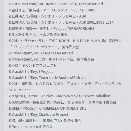
©2014 DMM.com/KADOKAWA GAMES All Rights Reserved.
©古味直志／集英社・アニプレックス・シャフト・MBS
©臼井儀人/双葉社・シンエイ・テレビ朝日・ADK
©臼井儀人/双葉社・シンエイ・テレビ朝日・ADK 2001,2002,2014
©貴家悠・橘賢一／集英社・Project TERRAFORMARS
©劇場版ミルキィホームズ製作委員会
©2014 ひろやまひろし・TYPE-MOON／ＫＡＤＯＫＡＷＡ 角川書店刊／
「プリズマ☆イリヤ ツヴァイ！」製作委員会
©CyberAgent, Inc. All Rights Reserved.
©CyberAgent, Inc. /ガールフレンド（仮）製作委員会
©FHO／ギガントプロジェクト
©VisualArt's/Key/SProject
©VisualArt's/Key/Team Little Busters! Refrain
©2014 川原 礫／ＫＡＤＯＫＡＷＡ アスキー・メディアワークス刊／S
AOⅡ Project
©Magica Quartet／Aniplex・Madoka Movie Project Rebellion
©矢吹健太朗・長谷見沙貴／集英社・とらぶるダークネス製作委員会
©BNEI／PROJECT CINDERELLA ©PROJECT DD3
©VisualArt's/Key/Charlotte Project
©諫山創・講談社／「進撃の巨人」製作委員会
©Project シンフォギアＧＸ