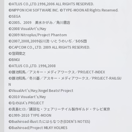
h
©ATLUS CO.,LTD.1996,2006 ALL RIGHTS RESERVED.
a
©NIPPON ICHI SOFTWARE INC. ©TYPE-MOON All Rights Reserved.
n
©SEGA
©2005、2009 美水かがみ／角川書店
n
©2008 VisualArt's/Key
e
©2009 Nitroplus/Project Phantom
l
©2007,2008,2009谷川流･いとうのいぢ／
SOS団
©CAPCOM CO., LTD. 2009 ALL RIGHTS RESERVED.
©窪岡俊之
©BNGI
©ATLUS CO.,LTD. 1996,2008
©鎌池和馬／アスキー・メディアワークス／PROJECT-INDEX
©鎌池和馬／冬川基／アスキー・メディアワークス／PROJECT-RAILGU
N
©VisualArt's/Key/Angel Beats! Project
©2010 Visualart's/Key
©なのはA's PROJECT
©真島ヒロ／講談社・フェアリーテイル製作ギルド・テレビ東京
©1999-2010 TYPE-MOON
©Bushiroad illust:たにはらなつき(EDEN'S NOTES)
©Bushiroad/Project MILKY HOLMES