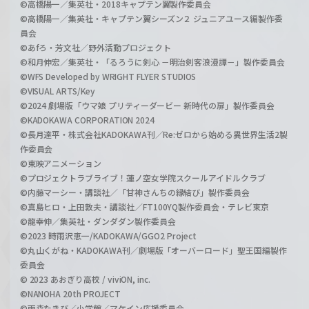
©高橋陽一／集英社・2018キャプテン翼製作委員会
©高橋陽一／集英社・キャプテン翼シーズン２ ジュニアユース編製作委
員会
©あfろ・芳文社／野外活動プロジェクト
©和月伸宏／集英社・「るろうに剣心 －明治剣客浪漫譚－」製作委員会
©WFS Developed by WRIGHT FLYER STUDIOS
©VISUAL ARTS/Key
©2024 劇場版「ウマ娘 プリティーダービー 新時代の扉」製作委員会
©KADOKAWA CORPORATION 2024
©長月達平・株式会社KADOKAWA刊／Re:ゼロから始める異世界生活2製
作委員会
©東映アニメーション
©プロジェクトラブライブ！蓮ノ空女学院スクールアイドルクラブ
©内藤マーシー・講談社／「甘神さんちの縁結び」製作委員会
©真島ヒロ・上田敦夫・講談社／FT100YQ製作委員会・テレビ東京
©龍幸伸／集英社・ダンダダン製作委員会
©2023 時雨沢恵一/KADOKAWA/GGO2 Project
©丸山くがね・KADOKAWA刊／劇場版「オーバーロード」聖王国編製作
委員会
© 2023 あおぎり高校 / viviON, inc.
©NANOHA 20th PROJECT
©雨森たきび／小学館／マケイン応援委員会