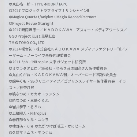
©東出祐一郎・TYPE-MOON / FAPC
©2017 プロジェクトラブライブ！サンシャイン!!
©Magica Quartet/Aniplex・Magia Record Partners
©Project Revue Starlight
©2017 時雨沢恵一／ＫＡＤＯＫＡＷＡ アスキー・メディアワークス／
GGO Project illust.黒星紅白
TM ©TOHO CO., LTD.
©2014 榎宮祐・株式会社ＫＡＤＯＫＡＷＡ メディアファクトリー刊／ノ
ーゲーム・ノーライフ全権代理委員会
©2011 5pb.／Nitroplus 未来ガジェット研究所
©ミウラタダヒロ／集英社・ゆらぎ荘の幽奈さん製作委員会
©丸山くがね・ＫＡＤＯＫＡＷＡ刊／オーバーロード2製作委員会
©蝸牛くも・SBクリエイティブ／ゴブリンスレイヤー製作委員会 イラ
スト／神奈月昇
©暁なつめ・カカオ・ランタン
©暁なつめ・三嶋くろね
©岩井恭平・るろお
©上栖綴人・Nitroplus
©春日部タケル・ユキヲ
©枯野瑛・ｕｅ ©気がつけば毛玉・かにビーム
©久慈マサムネ・平つくね