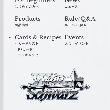
For Beginners
News
はじめての方へ
ニュース
Products
Rule/Q&A
商品情報
ルール・Q&A
Cards & Recipes
Events
カードリスト
大会・イベント
PRカード
デッキレシピ
ヴ
ァ
イ
ス
シ
ュ
ヴ