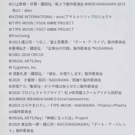
©川上泰樹・伏瀬・講談社／転スラ製作委員会 ©REKI KAWAHARA 2019
illust：abec
©AZONE INTERNATIONAL・acus/アサルトリリィプロジェクト
©TYPE-MOON / FGO6 ANIME PROJECT
©TYPE-MOON / FGO7 ANIME PROJECT
©Frontwing
©2013 橘公司・つなこ／富士見書房／「デート･ア･ライブ」製作委員会
©春場ねぎ・講談社／「五等分の花嫁」製作委員会 ®KODANSHA
©2001-2020 CIRCUS
©VISUAL ARTS/Key
© Cygames, Inc.
© 宮島礼吏・講談社／「彼女、お借りします」製作委員会
©2020 夕蜜柑・狐印／KADOKAWA／防振り製作委員会
©赤坂アカ／集英社・かぐや様は告らせたい製作委員会
©2020 プロジェクトラブライブ！虹ヶ咲学園スクールアイドル同好会
©SUNRISE ©BANDAI NAMCO Entertainment Inc.
©2019 ひろやまひろし・TYPE-MOON／KADOKAWA／Prisma☆Phanta
sm製作委員会
©VISUAL ARTS/Key/「神様になった日」Project
©2020 東出祐一郎・橘公司・NOCO/KADOKAWA/「デート・ア・バレッ
ト」製作委員会