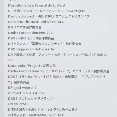
©VisualArt's/Key/Team Little Busters!
©川原 礫／アスキー・メディアワークス／SAO Project
©vividred project・MBS ©2013 プロジェクトラブライブ！
©NANOHA The MOVIE 2nd A's PROJECT
©サイコパス製作委員会
©Index Corporation 1996,2011
©2013 CIRCUS/D.C.III製作委員会
©オケアノス／「翠星のガルガンティア」製作委員会
©2013 Nippon Ichi Software, Inc.
©鎌池和馬／冬川基／アスキー・メディアワークス／PROJECT-RAILGU
N S
©sole;viola／Progetto 幻影太陽
©Index Corporation/「デビルサバイバー2」アニメーション製作委員会
©2013 ひろやまひろし・TYPE-MOON・角川書店／「プリズマ☆イリ
ヤ」製作委員会
©Project wooser 2
©Project シンフォギアＧ
©2013 プロジェクトラブライブ！
©KLabGames
© TRIGGER・中島かずき／キルラキル製作委員会
©橙乃ままれ・KADOKAWA／NHK・NEP