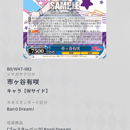
w
a
r
z
BD/W47-082
イチガヤアリサ
市ヶ谷有咲
キャラ【Wサイド】
ネオスタンダード区分
BanG Dream!
収録商品
[ブースターパック] BanG Dream!