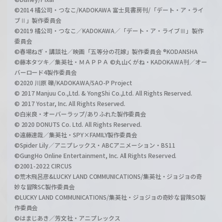
©2014 橘公司・つなこ/KADOKAWA 富士見書房刊/「デート・ア・ライ
ブⅡ」製作委員会
©2019 橘公司・つなこ／KADOKAWA／「デート・ア・ライブⅢ」製作
委員会
©春場ねぎ・講談社／映画「五等分の花嫁」製作委員会 ®KODANSHA
©藤本タツキ／集英社・ＭＡＰＰＡ ©丸山くがね・KADOKAWA刊／オー
バーロード4製作委員会
©2020 川原 礫/KADOKAWA/SAO-P Project
© 2017 Manjuu Co.,Ltd. & YongShi Co.,Ltd. All Rights Reserved.
© 2017 Yostar, Inc. All Rights Reserved.
©白米良・オーバーラップ/ありふれた製作委員会
© 2020 DONUTS Co. Ltd. All Rights Reserved.
©遠藤達哉／集英社・SPY×FAMILY製作委員会
©Spider Lily／アニプレックス・ABCアニメーション・BS11
©GungHo Online Entertainment, Inc. All Rights Reserved.
©2001-2022 CIRCUS
©荒木飛呂彦&LUCKY LAND COMMUNICATIONS/集英社・ジョジョの奇
妙な冒険SC製作委員会
©LUCKY LAND COMMUNICATIONS/集英社・ジョジョの奇妙な冒険SO製
作委員会
©はまじあき／芳文社・アニプレックス