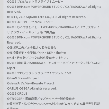
©2015 プロジェクトラブライブ！ムービー
©2015 DMM.com POWERCHORD STUDIO / C2 / KADOKAWA All Rights
Reserved.
© 2014, 2015 SQUARE ENIX CO., LTD. All Rights Reserved.
©TYPE-MOON・ufotable・FSNPC
©2015 ひろやまひろし・TYPE-MOON／KADOKAWA／「プリズマ☆イ
リヤ ツヴァイ ヘルツ！」製作委員会
©2016 DMM.com POWERCHORD STUDIO / C2 / KADOKAWA All Rights
Reserved.
©赤塚不二夫／おそ松さん製作委員会
©高橋留美子・小学館／NHK・NEP・ShoPro
©Koi・芳文社／ご注文は製作委員会ですか？？
©2015 川原 礫／KADOKAWA アスキー・メディアワークス刊／AWIB P
roject
©2016 プロジェクトラブライブ！サンシャイン!!
©BanG Dream! Project
©VisualArt's/Key/Rewrite Project
©ATLUS ©SEGA All rights reserved.
©2015 CIRCUS
©TRIGGER・岡田麿里／キズナイーバー製作委員会
©長月達平・株式会社KADOKAWA刊／Re:ゼロから始める異世界生活製
作委員会