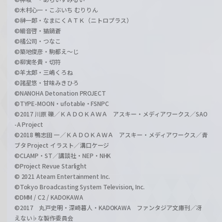
©木村心一・こぶいち むりりん
©榊一郎・なまにくＡＴＫ（ニトロプラス）
©細音啓・猫鍋蒼
©橘公司・つなこ
©築地俊彦・駒都え～じ
©柳実冬貴・切符
©羊太郎・三嶋くろね
©諸星悠・甘味みきひろ
©NANOHA Detonation PROJECT
©TYPE-MOON・ufotable・FSNPC
©2017 川原 礫／ＫＡＤＯＫＡＷＡ アスキー・メディアワークス／SAO
-A Project
©2018 鴨志田 一／ＫＡＤＯＫＡＷＡ アスキー・メディアワークス／青
ブタ Project イラスト／溝口ケージ
©CLAMP・ST／講談社・NEP・NHK
©Project Revue Starlight
© 2021 Ateam Entertainment Inc.
©Tokyo Broadcasting System Television, Inc.
©DMM / C2 / KADOKAWA
©2017 丸戸史明・深崎暮人・KADOKAWA ファンタジア文庫刊／冴
えない♭な製作委員会