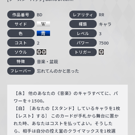
BD
RR
作品番号
レアリティ
キャラ
サイド
種類
3
色
レベル
2
7500
コスト
パワー
ソウル
トリガー
音楽・盆栽
特徴
忘れてんのかと思った
フレーバー
【永】 他のあなたの《音楽》のキャラすべてに、パ
ワーを＋1500。
【自】［あなたの【スタンド】しているキャラを1枚
【レスト】する］ このカードが手札から舞台に置か
れた時、あなたはコストを払ってよい。そうした
ら、相手は自分の控え室のクライマックスを1枚選