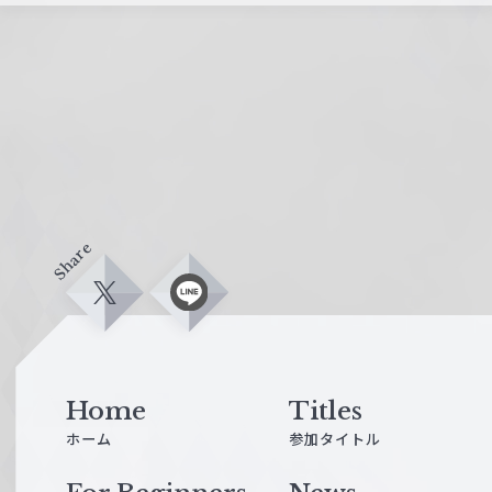
Share
X
L
i
n
e
Home
Titles
ホーム
参加タイトル