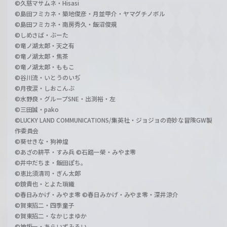
©久慈マサムネ・Hisasi
©島田フミカネ・築地俊彦・月並甲介・ヤマグチノボル
©島田フミカネ・南房秀久・飯沼俊規
©しめさば・ぶーた
©竜ノ湖太郎・天之有
©竜ノ湖太郎・焦茶
©竜ノ湖太郎・ももこ
©谷川流・いとうのいぢ
©月夜涙・しおこんぶ
©水野良・グループSNE・出渕裕・左
©三田誠・pako
©LUCKY LAND COMMUNICATIONS/集英社・ジョジョの奇妙な冒険GW製
作委員会
©葵せきな・狗神煌
©あざの耕平・すみ兵 ©石踏一榮・みやま零
©井中だちま・飯田ぽち。
©恵比須清司・ぎん太郎
©鏡貴也・とよた瑣織
©春日みかげ・みやま零 ©春日みかげ・みやま零・深井涼介
©賀東招二・四季童子
©賀東招二・なかじまゆか
©神坂一・あらいずみるい