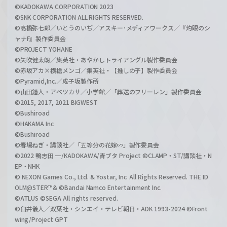
©KADOKAWA CORPORATION 2023
©SNK CORPORATION ALL RIGHTS RESERVED.
©高橋弥七郎／いとうのいぢ／アスキー･メディアワークス／『灼眼のシ
ャナF』製作委員会
©PROJECT YOHANE
©矢吹健太朗／集英社・あやかしトライアングル製作委員会
©赤坂アカ×横槍メンゴ／集英社・【推しの子】製作委員会
©Pyramid,Inc.／成子坂製作所
©山田鐘人・アベツカサ／小学館／「葬送のフリーレン」製作委員会
©2015, 2017, 2021 BIGWEST
©Bushiroad
©HAKAMA Inc
©Bushiroad
©春場ねぎ・講談社／「五等分の花嫁∽」製作委員会
©2022 鴨志田 一/KADOKAWA/青ブタ Project ©CLAMP・ST/講談社・N
EP・NHK
© NEXON Games Co., Ltd. & Yostar, Inc. All Rights Reserved. THE ID
OLM@STER™& ©Bandai Namco Entertainment Inc.
©ATLUS ©SEGA All rights reserved.
©臼井儀人／双葉社・シンエイ・テレビ朝日・ADK 1993-2024 ©Front
wing/Project GPT