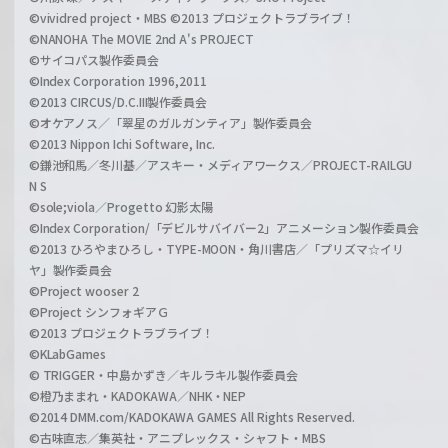
©vividred project・MBS ©2013 プロジェクトラブライブ！
©NANOHA The MOVIE 2nd A's PROJECT
©サイコパス製作委員会
©Index Corporation 1996,2011
©2013 CIRCUS/D.C.III製作委員会
©オケアノス／「翠星のガルガンティア」製作委員会
©2013 Nippon Ichi Software, Inc.
©鎌池和馬／冬川基／アスキー・メディアワークス／PROJECT-RAILGU
N S
©sole;viola／Progetto 幻影太陽
©Index Corporation/「デビルサバイバー2」アニメーション製作委員会
©2013 ひろやまひろし・TYPE-MOON・角川書店／「プリズマ☆イリ
ヤ」製作委員会
©Project wooser 2
©Project シンフォギアＧ
©2013 プロジェクトラブライブ！
©KLabGames
© TRIGGER・中島かずき／キルラキル製作委員会
©橙乃ままれ・KADOKAWA／NHK・NEP
©2014 DMM.com/KADOKAWA GAMES All Rights Reserved.
©古味直志／集英社・アニプレックス・シャフト・MBS