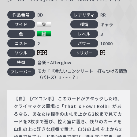
BD
RR
作品番号
レアリティ
キャラ
サイド
種類
3
色
レベル
2
10000
コスト
パワー
ソウル
トリガー
音楽・Afterglow
特徴
モカ「『冷たいコンクリート 打ちつける情熱
フレーバー
（パトス）』……？」
【自】【CXコンボ】 このカードがアタックした時、
クライマックス置場に「That Is How I Roll!」があ
るなら、あなたは相手の山札を上から2枚まで見てカ
ードを2枚まで選び、控え室に置き、残りのカードを
山札の上に好きな順番で置き、自分の山札を上から2
枚まで見てカードを2枚まで選び、控え室に置き、残