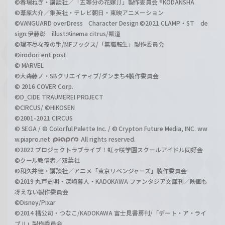
©春場ねぎ・講談社／「五等分の花嫁∬」製作委員会 ®KODANSHA
©葦原大介／集英社・テレビ朝日・東映アニメーション
©VANGUARD overDress Character Design ©2021 CLAMP・ST de
sign:伊藤彰 illust:Kinema citrus/獣道
©理不尽な孫の手/MFブックス/「無職転生」製作委員会
©irodori ent post
© MARVEL
©大森藤ノ・SBクリエイティブ/ダンまち4製作委員会
© 2016 COVER Corp.
©D_CIDE TRAUMEREI PROJECT
©CIRCUS/ ©HIKOSEN
©2001-2021 CIRCUS
© SEGA / © Colorful Palette Inc. / © Crypton Future Media, INC. ww
w.piapro.net
All rights reserved.
©2022 プロジェクトラブライブ！虹ヶ咲学園スクールアイドル同好会
©クール教信者／双葉社
©和久井健・講談社／アニメ「東京リベンジャーズ」製作委員会
©2019 丸戸史明・深崎暮人・KADOKAWA ファンタジア文庫刊／映画も
冴えない製作委員会
©Disney/Pixar
©2014 橘公司・つなこ/KADOKAWA 富士見書房刊/「デート・ア・ライ
ブⅡ」製作委員会