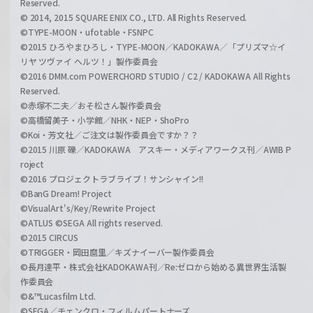
Reserved.
© 2014, 2015 SQUARE ENIX CO., LTD. All Rights Reserved.
©TYPE-MOON・ufotable・FSNPC
©2015 ひろやまひろし・TYPE-MOON／KADOKAWA／「プリズマ☆イ
リヤ ツヴァイ ヘルツ！」製作委員会
©2016 DMM.com POWERCHORD STUDIO / C2 / KADOKAWA All Rights
Reserved.
©赤塚不二夫／おそ松さん製作委員会
©高橋留美子・小学館／NHK・NEP・ShoPro
©Koi・芳文社／ご注文は製作委員会ですか？？
©2015 川原 礫／KADOKAWA アスキー・メディアワークス刊／AWIB P
roject
©2016 プロジェクトラブライブ！サンシャイン!!
©BanG Dream! Project
©VisualArt's/Key/Rewrite Project
©ATLUS ©SEGA All rights reserved.
©2015 CIRCUS
©TRIGGER・岡田麿里／キズナイーバー製作委員会
©長月達平・株式会社KADOKAWA刊／Re:ゼロから始める異世界生活製
作委員会
©&™Lucasfilm Ltd.
©SEGA／チェンクロ・フィルムパートナーズ