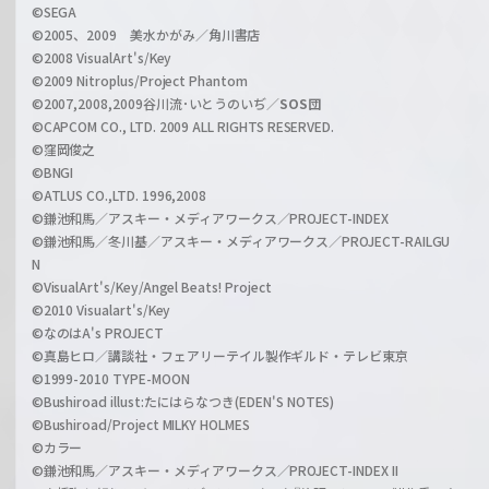
n
©SEGA
©2005、2009 美水かがみ／角川書店
n
©2008 VisualArt's/Key
e
©2009 Nitroplus/Project Phantom
l
©2007,2008,2009谷川流･いとうのいぢ／
SOS団
©CAPCOM CO., LTD. 2009 ALL RIGHTS RESERVED.
©窪岡俊之
©BNGI
©ATLUS CO.,LTD. 1996,2008
©鎌池和馬／アスキー・メディアワークス／PROJECT-INDEX
©鎌池和馬／冬川基／アスキー・メディアワークス／PROJECT-RAILGU
N
©VisualArt's/Key/Angel Beats! Project
©2010 Visualart's/Key
©なのはA's PROJECT
©真島ヒロ／講談社・フェアリーテイル製作ギルド・テレビ東京
©1999-2010 TYPE-MOON
©Bushiroad illust:たにはらなつき(EDEN'S NOTES)
©Bushiroad/Project MILKY HOLMES
©カラー
©鎌池和馬／アスキー・メディアワークス／PROJECT-INDEX II