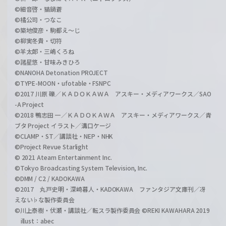
©細音啓・猫鍋蒼
©橘公司・つなこ
©築地俊彦・駒都え～じ
©柳実冬貴・切符
©羊太郎・三嶋くろね
©諸星悠・甘味みきひろ
©NANOHA Detonation PROJECT
©TYPE-MOON・ufotable・FSNPC
©2017 川原 礫／ＫＡＤＯＫＡＷＡ アスキー・メディアワークス／SAO
-A Project
©2018 鴨志田 一／ＫＡＤＯＫＡＷＡ アスキー・メディアワークス／青
ブタ Project イラスト／溝口ケージ
©CLAMP・ST／講談社・NEP・NHK
©Project Revue Starlight
© 2021 Ateam Entertainment Inc.
©Tokyo Broadcasting System Television, Inc.
©DMM / C2 / KADOKAWA
©2017 丸戸史明・深崎暮人・KADOKAWA ファンタジア文庫刊／冴
えない♭な製作委員会
©川上泰樹・伏瀬・講談社／転スラ製作委員会 ©REKI KAWAHARA 2019
illust：abec