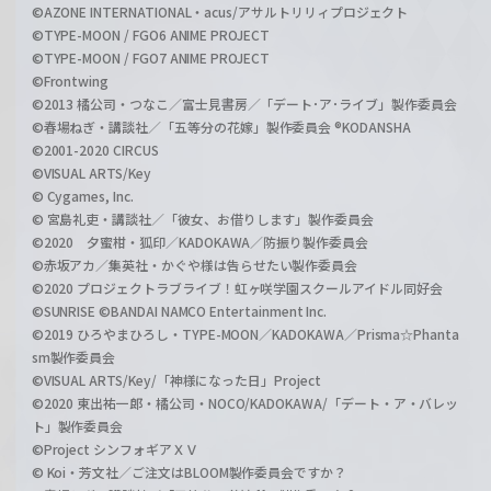
©AZONE INTERNATIONAL・acus/アサルトリリィプロジェクト
©TYPE-MOON / FGO6 ANIME PROJECT
©TYPE-MOON / FGO7 ANIME PROJECT
©Frontwing
©2013 橘公司・つなこ／富士見書房／「デート･ア･ライブ」製作委員会
©春場ねぎ・講談社／「五等分の花嫁」製作委員会 ®KODANSHA
©2001-2020 CIRCUS
©VISUAL ARTS/Key
© Cygames, Inc.
© 宮島礼吏・講談社／「彼女、お借りします」製作委員会
©2020 夕蜜柑・狐印／KADOKAWA／防振り製作委員会
©赤坂アカ／集英社・かぐや様は告らせたい製作委員会
©2020 プロジェクトラブライブ！虹ヶ咲学園スクールアイドル同好会
©SUNRISE ©BANDAI NAMCO Entertainment Inc.
©2019 ひろやまひろし・TYPE-MOON／KADOKAWA／Prisma☆Phanta
sm製作委員会
©VISUAL ARTS/Key/「神様になった日」Project
©2020 東出祐一郎・橘公司・NOCO/KADOKAWA/「デート・ア・バレッ
ト」製作委員会
©Project シンフォギアＸＶ
© Koi・芳文社／ご注文はBLOOM製作委員会ですか？