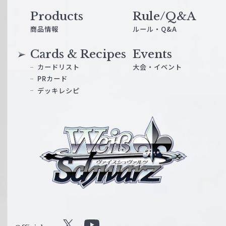
Products
Rule/Q&A
商品情報
ルール・Q&A
Cards & Recipes
Events
カードリスト
大会・イベント
PRカード
デッキレシピ
ヴ
ァ
イ
ス
シ
ュ
ヴ
ァ
ル