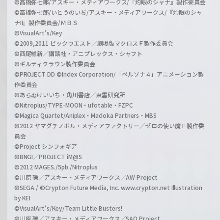
©高橋弥七郎/アスキー・メディアワークス/『灼眼のシャナ』製作委員会
©高橋弥七郎/いとうのいぢ/アスキー・メディアワークス/『灼眼のシャ
ナII』製作委員会/ＭＢＳ
©VisualArt's/Key
©2009,2011 ビックウエスト／劇場版マクロスＦ製作委員会
©西尾維新／講談社・アニプレックス・シャフト
©ギルティクラウン製作委員会
©PROJECT DD ©Index Corporation/「ペルソナ４」アニメーション製
作委員会
©あらゐけいいち・角川書店／東雲研究所
©Nitroplus/TYPE-MOON・ufotable・FZPC
©Magica Quartet/Aniplex・Madoka Partners・MBS
©2012 ヤマグチノボル・メディアファクトリー／ゼロの使い魔Ｆ製作委
員会
©Project シンフォギア
©BNGI／PROJECT iM@S
©2012 MAGES./5pb./Nitroplus
©川原 礫／アスキー・メディアワークス／AW Project
©SEGA / ©Crypton Future Media, Inc. www.crypton.net Illustration
by KEI
©VisualArt's/Key/Team Little Busters!
©川原 礫／アスキー・メディアワークス／SAO Project