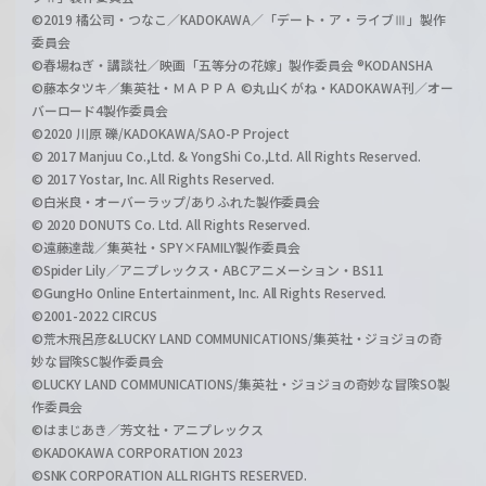
©2019 橘公司・つなこ／KADOKAWA／「デート・ア・ライブⅢ」製作
委員会
©春場ねぎ・講談社／映画「五等分の花嫁」製作委員会 ®KODANSHA
©藤本タツキ／集英社・ＭＡＰＰＡ ©丸山くがね・KADOKAWA刊／オー
バーロード4製作委員会
©2020 川原 礫/KADOKAWA/SAO-P Project
© 2017 Manjuu Co.,Ltd. & YongShi Co.,Ltd. All Rights Reserved.
© 2017 Yostar, Inc. All Rights Reserved.
©白米良・オーバーラップ/ありふれた製作委員会
© 2020 DONUTS Co. Ltd. All Rights Reserved.
©遠藤達哉／集英社・SPY×FAMILY製作委員会
©Spider Lily／アニプレックス・ABCアニメーション・BS11
©GungHo Online Entertainment, Inc. All Rights Reserved.
©2001-2022 CIRCUS
©荒木飛呂彦&LUCKY LAND COMMUNICATIONS/集英社・ジョジョの奇
妙な冒険SC製作委員会
©LUCKY LAND COMMUNICATIONS/集英社・ジョジョの奇妙な冒険SO製
作委員会
©はまじあき／芳文社・アニプレックス
©KADOKAWA CORPORATION 2023
©SNK CORPORATION ALL RIGHTS RESERVED.