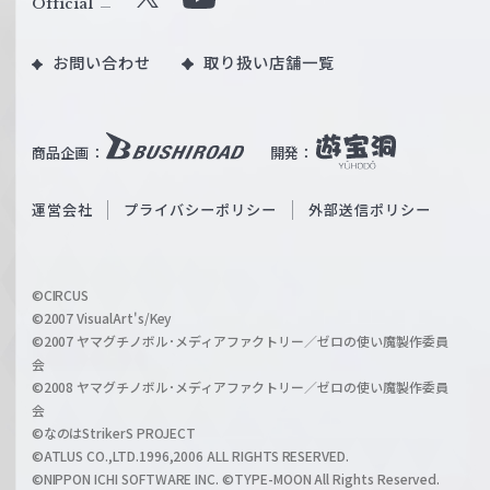
Official
X
Y
ツ
o
｜
お問い合わせ
取り扱い店舗一覧
u
W
T
e
u
i
b
商品企画：
開発：
ß
e
S
O
運営会社
プライバシーポリシー
外部送信ポリシー
c
f
h
f
w
i
a
©CIRCUS
c
©2007 VisualArt's/Key
r
i
©2007 ヤマグチノボル･メディアファクトリー／ゼロの使い魔製作委員
z
会
a
©2008 ヤマグチノボル･メディアファクトリー／ゼロの使い魔製作委員
l
会
C
©なのはStrikerS PROJECT
h
©ATLUS CO.,LTD.1996,2006 ALL RIGHTS RESERVED.
a
©NIPPON ICHI SOFTWARE INC. ©TYPE-MOON All Rights Reserved.