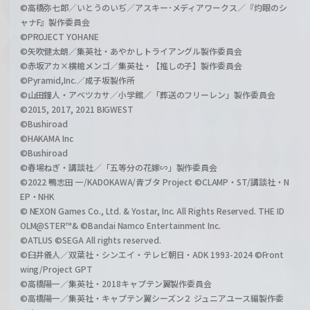
©高橋弥七郎／いとうのいぢ／アスキー･メディアワークス／『灼眼のシ
ャナF』製作委員会
©PROJECT YOHANE
©矢吹健太朗／集英社・あやかしトライアングル製作委員会
©赤坂アカ×横槍メンゴ／集英社・【推しの子】製作委員会
©Pyramid,Inc.／成子坂製作所
©山田鐘人・アベツカサ／小学館／「葬送のフリーレン」製作委員会
©2015, 2017, 2021 BIGWEST
©Bushiroad
©HAKAMA Inc
©Bushiroad
©春場ねぎ・講談社／「五等分の花嫁∽」製作委員会
©2022 鴨志田 一/KADOKAWA/青ブタ Project ©CLAMP・ST/講談社・N
EP・NHK
© NEXON Games Co., Ltd. & Yostar, Inc. All Rights Reserved. THE ID
OLM@STER™& ©Bandai Namco Entertainment Inc.
©ATLUS ©SEGA All rights reserved.
©臼井儀人／双葉社・シンエイ・テレビ朝日・ADK 1993-2024 ©Front
wing/Project GPT
©高橋陽一／集英社・2018キャプテン翼製作委員会
©高橋陽一／集英社・キャプテン翼シーズン２ ジュニアユース編製作委