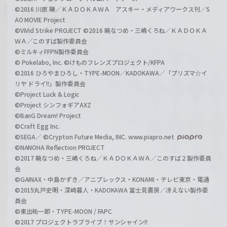
©2016 川原 礫／ＫＡＤＯＫＡＷＡ アスキー・メディアワークス刊／S
AO MOVIE Project
©ViVid Strike PROJECT ©2016 暁なつめ・三嶋くろね／ＫＡＤＯＫＡ
ＷＡ／このすば製作委員会
©ミルキィFFPN製作委員会
© Pokelabo, Inc. ©けものフレンズプロジェクト/KFPA
©2016 ひろやまひろし・TYPE-MOON／KADOKAWA／「プリズマ☆イ
リヤ ドライ!!」製作委員会
©Project Luck & Logic
©Project シンフォギアAXZ
©BanG Dream! Project
©Craft Egg Inc.
©SEGA／ ©Crypton Future Media, INC. www.piapro.net
©NANOHA Reflection PROJECT
©2017 暁なつめ・三嶋くろね／ＫＡＤＯＫＡＷＡ／このすば２製作委員
会
©GAINAX・中島かずき／アニプレックス・KONAMI・テレビ東京・電通
©2015丸戸史明・深崎暮人・KADOKAWA 富士見書房／冴えない製作委
員会
©東出祐一郎・TYPE-MOON / FAPC
©2017 プロジェクトラブライブ！サンシャイン!!