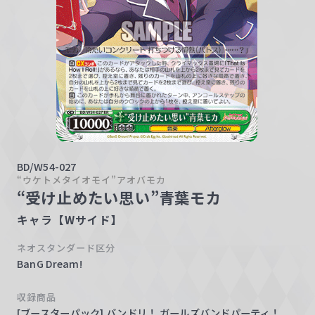
w
a
r
z
BD/W54-027
“ウケトメタイオモイ”アオバモカ
“受け止めたい思い”青葉モカ
キャラ【Wサイド】
ネオスタンダード区分
BanG Dream!
収録商品
[ブースターパック] バンドリ！ ガールズバンドパーティ！