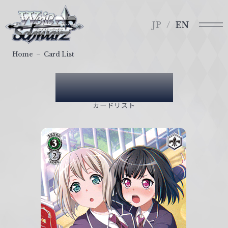
メ
ヴ
ニ
ァ
JP
EN
ュ
イ
ー
ス
Home
Card List
シ
ュ
Card List
ヴ
ァ
カードリスト
ル
ツ
｜
W
e
i
ß
S
c
h