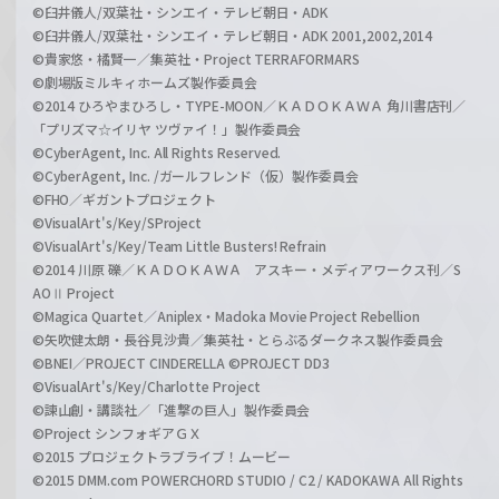
©臼井儀人/双葉社・シンエイ・テレビ朝日・ADK
©臼井儀人/双葉社・シンエイ・テレビ朝日・ADK 2001,2002,2014
©貴家悠・橘賢一／集英社・Project TERRAFORMARS
©劇場版ミルキィホームズ製作委員会
©2014 ひろやまひろし・TYPE-MOON／ＫＡＤＯＫＡＷＡ 角川書店刊／
「プリズマ☆イリヤ ツヴァイ！」製作委員会
©CyberAgent, Inc. All Rights Reserved.
©CyberAgent, Inc. /ガールフレンド（仮）製作委員会
©FHO／ギガントプロジェクト
©VisualArt's/Key/SProject
©VisualArt's/Key/Team Little Busters! Refrain
©2014 川原 礫／ＫＡＤＯＫＡＷＡ アスキー・メディアワークス刊／S
AOⅡ Project
©Magica Quartet／Aniplex・Madoka Movie Project Rebellion
©矢吹健太朗・長谷見沙貴／集英社・とらぶるダークネス製作委員会
©BNEI／PROJECT CINDERELLA ©PROJECT DD3
©VisualArt's/Key/Charlotte Project
©諫山創・講談社／「進撃の巨人」製作委員会
©Project シンフォギアＧＸ
©2015 プロジェクトラブライブ！ムービー
©2015 DMM.com POWERCHORD STUDIO / C2 / KADOKAWA All Rights