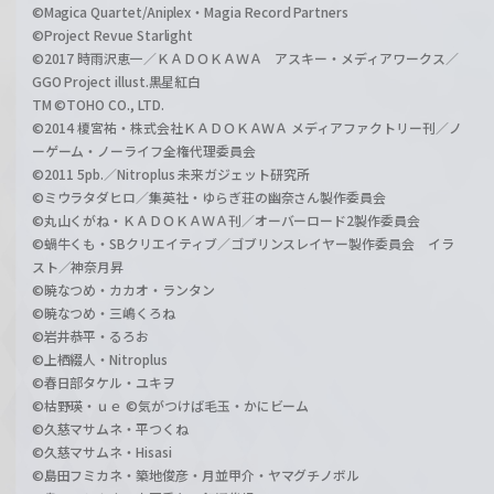
©Magica Quartet/Aniplex・Magia Record Partners
©Project Revue Starlight
©2017 時雨沢恵一／ＫＡＤＯＫＡＷＡ アスキー・メディアワークス／
GGO Project illust.黒星紅白
TM ©TOHO CO., LTD.
©2014 榎宮祐・株式会社ＫＡＤＯＫＡＷＡ メディアファクトリー刊／ノ
ーゲーム・ノーライフ全権代理委員会
©2011 5pb.／Nitroplus 未来ガジェット研究所
©ミウラタダヒロ／集英社・ゆらぎ荘の幽奈さん製作委員会
©丸山くがね・ＫＡＤＯＫＡＷＡ刊／オーバーロード2製作委員会
©蝸牛くも・SBクリエイティブ／ゴブリンスレイヤー製作委員会 イラ
スト／神奈月昇
©暁なつめ・カカオ・ランタン
©暁なつめ・三嶋くろね
©岩井恭平・るろお
©上栖綴人・Nitroplus
©春日部タケル・ユキヲ
©枯野瑛・ｕｅ ©気がつけば毛玉・かにビーム
©久慈マサムネ・平つくね
©久慈マサムネ・Hisasi
©島田フミカネ・築地俊彦・月並甲介・ヤマグチノボル