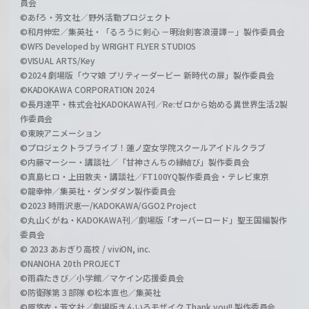
員会
©あfろ・芳文社／野外活動プロジェクト
©和月伸宏／集英社・「るろうに剣心 －明治剣客浪漫譚－」製作委員会
©WFS Developed by WRIGHT FLYER STUDIOS
©VISUAL ARTS/Key
©2024 劇場版「ウマ娘 プリティーダービー 新時代の扉」製作委員会
©KADOKAWA CORPORATION 2024
©長月達平・株式会社KADOKAWA刊／Re:ゼロから始める異世界生活2製
作委員会
©東映アニメーション
©プロジェクトラブライブ！蓮ノ空女学院スクールアイドルクラブ
©内藤マーシー・講談社／「甘神さんちの縁結び」製作委員会
©真島ヒロ・上田敦夫・講談社／FT100YQ製作委員会・テレビ東京
©龍幸伸／集英社・ダンダダン製作委員会
©2023 時雨沢恵一/KADOKAWA/GGO2 Project
©丸山くがね・KADOKAWA刊／劇場版「オーバーロード」聖王国編製作
委員会
© 2023 あおぎり高校 / viviON, inc.
©NANOHA 20th PROJECT
©雨森たきび／小学館／マケイン応援委員会
©防衛隊第３部隊 ©松本直也／集英社
©原悠衣・芳文社／劇場版きんいろモザイク Thank you!! 製作委員会