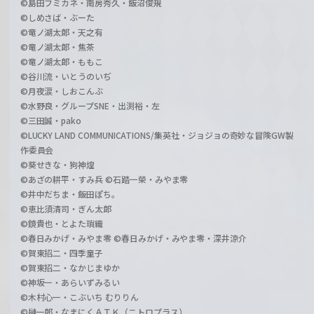
©島田フミカネ・南房秀久・飯沼俊規
©しめさば・ぶーた
©竜ノ湖太郎・天之有
©竜ノ湖太郎・焦茶
©竜ノ湖太郎・ももこ
©谷川流・いとうのいぢ
©月夜涙・しおこんぶ
©水野良・グループSNE・出渕裕・左
©三田誠・pako
©LUCKY LAND COMMUNICATIONS/集英社・ジョジョの奇妙な冒険GW製
作委員会
©葵せきな・狗神煌
©あざの耕平・すみ兵 ©石踏一榮・みやま零
©井中だちま・飯田ぽち。
©恵比須清司・ぎん太郎
©鏡貴也・とよた瑣織
©春日みかげ・みやま零 ©春日みかげ・みやま零・深井涼介
©賀東招二・四季童子
©賀東招二・なかじまゆか
©神坂一・あらいずみるい
©木村心一・こぶいち むりりん
©榊一郎・なまにくＡＴＫ（ニトロプラス）