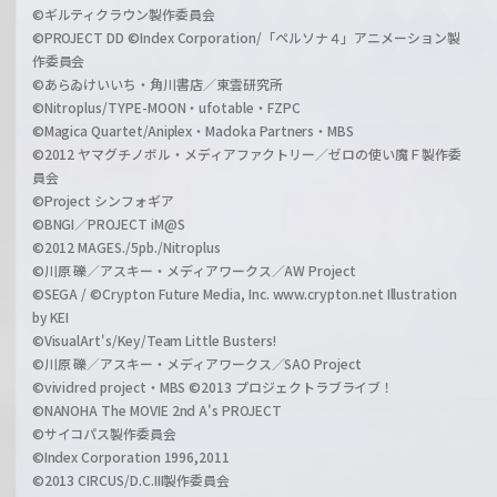
©ギルティクラウン製作委員会
©PROJECT DD ©Index Corporation/「ペルソナ４」アニメーション製
作委員会
©あらゐけいいち・角川書店／東雲研究所
©Nitroplus/TYPE-MOON・ufotable・FZPC
©Magica Quartet/Aniplex・Madoka Partners・MBS
©2012 ヤマグチノボル・メディアファクトリー／ゼロの使い魔Ｆ製作委
員会
©Project シンフォギア
©BNGI／PROJECT iM@S
©2012 MAGES./5pb./Nitroplus
©川原 礫／アスキー・メディアワークス／AW Project
©SEGA / ©Crypton Future Media, Inc. www.crypton.net Illustration
by KEI
©VisualArt's/Key/Team Little Busters!
©川原 礫／アスキー・メディアワークス／SAO Project
©vividred project・MBS ©2013 プロジェクトラブライブ！
©NANOHA The MOVIE 2nd A's PROJECT
©サイコパス製作委員会
©Index Corporation 1996,2011
©2013 CIRCUS/D.C.III製作委員会