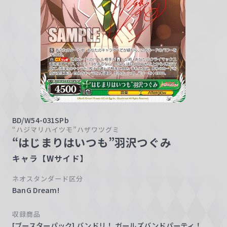
w
a
r
z
BD/W54-031SPb
“ハジマリハイツモ”ハザワツグミ
“はじまりはいつも”羽沢つぐみ
キャラ【Wサイド】
ネオスタンダード区分
BanG Dream!
収録商品
[ブースターパック] バンドリ！ ガールズバンドパーティ！