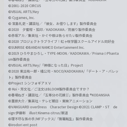
©2001-2020 CIRCUS
©VISUAL ARTS/Key
© Cygames, Inc.
© 宮島礼吏・講談社／「彼女、お借りします」製作委員会
©2020 夕蜜柑・狐印／KADOKAWA／防振り製作委員会
©赤坂アカ／集英社・かぐや様は告らせたい製作委員会
©2020 プロジェクトラブライブ！虹ヶ咲学園スクールアイドル同好会
©SUNRISE ©BANDAI NAMCO Entertainment Inc.
©2019 ひろやまひろし・TYPE-MOON／KADOKAWA／Prisma☆Phanta
sm製作委員会
©VISUAL ARTS/Key/「神様になった日」Project
©2020 東出祐一郎・橘公司・NOCO/KADOKAWA/「デート・ア・バレッ
ト」製作委員会
©Project シンフォギアＸＶ
© Koi・芳文社／ご注文はBLOOM製作委員会ですか？
©春場ねぎ・講談社／「五等分の花嫁∬」製作委員会 ®KODANSHA
©葦原大介／集英社・テレビ朝日・東映アニメーション
©VANGUARD overDress Character Design ©2021 CLAMP・ST de
sign:伊藤彰 illust:Kinema citrus/獣道
©理不尽な孫の手/MFブックス/「無職転生」製作委員会
©irodori ent post