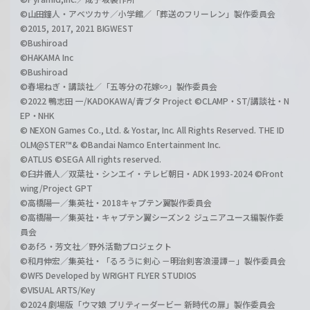
©山田鐘人・アベツカサ／小学館／「葬送のフリーレン」製作委員会
©2015, 2017, 2021 BIGWEST
©Bushiroad
©HAKAMA Inc
©Bushiroad
©春場ねぎ・講談社／「五等分の花嫁∽」製作委員会
©2022 鴨志田 一/KADOKAWA/青ブタ Project ©CLAMP・ST/講談社・N
EP・NHK
© NEXON Games Co., Ltd. & Yostar, Inc. All Rights Reserved. THE ID
OLM@STER™& ©Bandai Namco Entertainment Inc.
©ATLUS ©SEGA All rights reserved.
©臼井儀人／双葉社・シンエイ・テレビ朝日・ADK 1993-2024 ©Front
wing/Project GPT
©高橋陽一／集英社・2018キャプテン翼製作委員会
©高橋陽一／集英社・キャプテン翼シーズン２ ジュニアユース編製作委
員会
©あfろ・芳文社／野外活動プロジェクト
©和月伸宏／集英社・「るろうに剣心 －明治剣客浪漫譚－」製作委員会
©WFS Developed by WRIGHT FLYER STUDIOS
©VISUAL ARTS/Key
©2024 劇場版「ウマ娘 プリティーダービー 新時代の扉」製作委員会