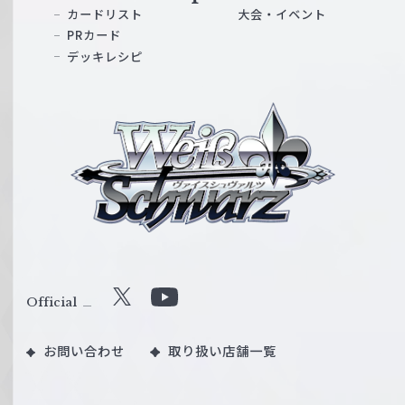
カードリスト
大会・イベント
PRカード
デッキレシピ
ヴ
ァ
イ
ス
シ
ュ
ヴ
ァ
ル
Official
X
Y
ツ
o
｜
お問い合わせ
取り扱い店舗一覧
u
W
T
e
u