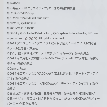
© MARVEL
©大森藤ノ・SBクリエイティブ/ダンまち4製作委員会
© 2016 COVER Corp.
©D_CIDE TRAUMEREI PROJECT
©CIRCUS/ ©HIKOSEN
©2001-2021 CIRCUS
© SEGA / © Colorful Palette Inc. / © Crypton Future Media, INC. ww
w.piapro.net
All rights reserved.
©2022 プロジェクトラブライブ！虹ヶ咲学園スクールアイドル同好会
©クール教信者／双葉社
©和久井健・講談社／アニメ「東京リベンジャーズ」製作委員会
©2019 丸戸史明・深崎暮人・KADOKAWA ファンタジア文庫刊／映画も
冴えない製作委員会
©Disney/Pixar
©2014 橘公司・つなこ/KADOKAWA 富士見書房刊/「デート・ア・ライ
ブⅡ」製作委員会
©2019 橘公司・つなこ／KADOKAWA／「デート・ア・ライブⅢ」製作
委員会
©春場ねぎ・講談社／映画「五等分の花嫁」製作委員会 ®KODANSHA
©藤本タツキ／集英社・ＭＡＰＰＡ ©丸山くがね・KADOKAWA刊／オー
バーロード4製作委員会