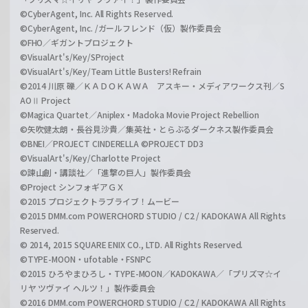
©CyberAgent, Inc. All Rights Reserved.
©CyberAgent, Inc. /ガールフレンド（仮）製作委員会
©FHO／ギガントプロジェクト
©VisualArt's/Key/SProject
©VisualArt's/Key/Team Little Busters! Refrain
©2014 川原 礫／ＫＡＤＯＫＡＷＡ アスキー・メディアワークス刊／S
AOⅡ Project
©Magica Quartet／Aniplex・Madoka Movie Project Rebellion
©矢吹健太朗・長谷見沙貴／集英社・とらぶるダークネス製作委員会
©BNEI／PROJECT CINDERELLA ©PROJECT DD3
©VisualArt's/Key/Charlotte Project
©諫山創・講談社／「進撃の巨人」製作委員会
©Project シンフォギアＧＸ
©2015 プロジェクトラブライブ！ムービー
©2015 DMM.com POWERCHORD STUDIO / C2 / KADOKAWA All Rights
Reserved.
© 2014, 2015 SQUARE ENIX CO., LTD. All Rights Reserved.
©TYPE-MOON・ufotable・FSNPC
©2015 ひろやまひろし・TYPE-MOON／KADOKAWA／「プリズマ☆イ
リヤ ツヴァイ ヘルツ！」製作委員会
©2016 DMM.com POWERCHORD STUDIO / C2 / KADOKAWA All Rights