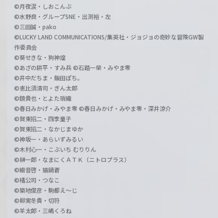
©月夜涙・しおこんぶ
©水野良・グループSNE・出渕裕・左
©三田誠・pako
©LUCKY LAND COMMUNICATIONS/集英社・ジョジョの奇妙な冒険GW製
作委員会
©葵せきな・狗神煌
©あざの耕平・すみ兵 ©石踏一榮・みやま零
©井中だちま・飯田ぽち。
©恵比須清司・ぎん太郎
©鏡貴也・とよた瑣織
©春日みかげ・みやま零 ©春日みかげ・みやま零・深井涼介
©賀東招二・四季童子
©賀東招二・なかじまゆか
©神坂一・あらいずみるい
©木村心一・こぶいち むりりん
©榊一郎・なまにくＡＴＫ（ニトロプラス）
©細音啓・猫鍋蒼
©橘公司・つなこ
©築地俊彦・駒都え～じ
©柳実冬貴・切符
©羊太郎・三嶋くろね