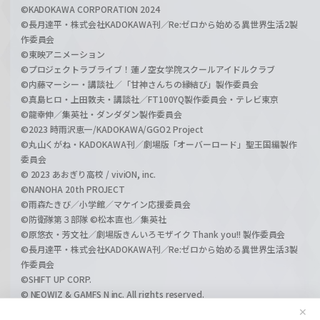
©KADOKAWA CORPORATION 2024
©長月達平・株式会社KADOKAWA刊／Re:ゼロから始める異世界生活2製
作委員会
©東映アニメーション
©プロジェクトラブライブ！蓮ノ空女学院スクールアイドルクラブ
©内藤マーシー・講談社／「甘神さんちの縁結び」製作委員会
©真島ヒロ・上田敦夫・講談社／FT100YQ製作委員会・テレビ東京
©龍幸伸／集英社・ダンダダン製作委員会
©2023 時雨沢恵一/KADOKAWA/GGO2 Project
©丸山くがね・KADOKAWA刊／劇場版「オーバーロード」聖王国編製作
委員会
© 2023 あおぎり高校 / viviON, inc.
©NANOHA 20th PROJECT
©雨森たきび／小学館／マケイン応援委員会
©防衛隊第３部隊 ©松本直也／集英社
©原悠衣・芳文社／劇場版きんいろモザイク Thank you!! 製作委員会
©長月達平・株式会社KADOKAWA刊／Re:ゼロから始める異世界生活3製
作委員会
©SHIFT UP CORP.
© NEOWIZ & GAMFS N inc. All rights reserved.
©ATLUS. ©SEGA.
✕