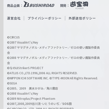
i
b
商品企画：
開発：
ß
e
S
O
運営会社
プライバシーポリシー
外部送信ポリシー
c
f
h
f
w
i
a
©CIRCUS
c
©2007 VisualArt's/Key
r
i
©2007 ヤマグチノボル･メディアファクトリー／ゼロの使い魔製作委員
z
会
a
©2008 ヤマグチノボル･メディアファクトリー／ゼロの使い魔製作委員
l
会
C
©なのはStrikerS PROJECT
h
©ATLUS CO.,LTD.1996,2006 ALL RIGHTS RESERVED.
a
©NIPPON ICHI SOFTWARE INC. ©TYPE-MOON All Rights Reserved.
n
©SEGA
©2005、2009 美水かがみ／角川書店
n
©2008 VisualArt's/Key
e
©2009 Nitroplus/Project Phantom
l
©2007,2008,2009谷川流･いとうのいぢ／
SOS団
©CAPCOM CO., LTD. 2009 ALL RIGHTS RESERVED.