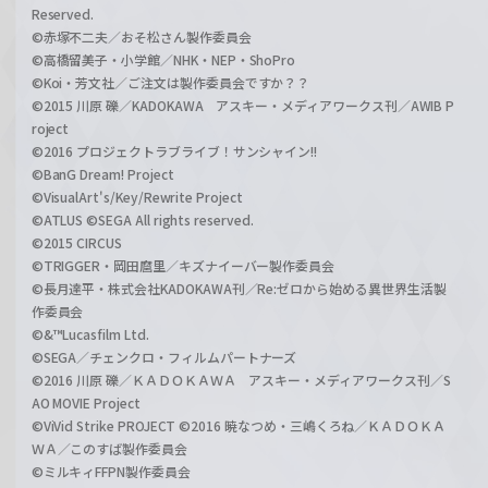
Reserved.
©赤塚不二夫／おそ松さん製作委員会
©高橋留美子・小学館／NHK・NEP・ShoPro
©Koi・芳文社／ご注文は製作委員会ですか？？
©2015 川原 礫／KADOKAWA アスキー・メディアワークス刊／AWIB P
roject
©2016 プロジェクトラブライブ！サンシャイン!!
©BanG Dream! Project
©VisualArt's/Key/Rewrite Project
©ATLUS ©SEGA All rights reserved.
©2015 CIRCUS
©TRIGGER・岡田麿里／キズナイーバー製作委員会
©長月達平・株式会社KADOKAWA刊／Re:ゼロから始める異世界生活製
作委員会
©&™Lucasfilm Ltd.
©SEGA／チェンクロ・フィルムパートナーズ
©2016 川原 礫／ＫＡＤＯＫＡＷＡ アスキー・メディアワークス刊／S
AO MOVIE Project
©ViVid Strike PROJECT ©2016 暁なつめ・三嶋くろね／ＫＡＤＯＫＡ
ＷＡ／このすば製作委員会
©ミルキィFFPN製作委員会