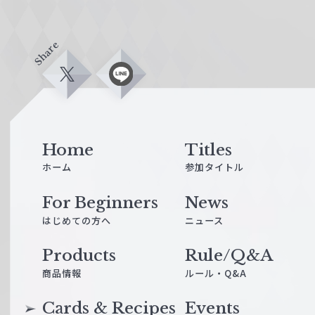
Share
X
L
i
n
e
Home
Titles
ホーム
参加タイトル
For Beginners
News
はじめての方へ
ニュース
Products
Rule/Q&A
商品情報
ルール・Q&A
Cards & Recipes
Events