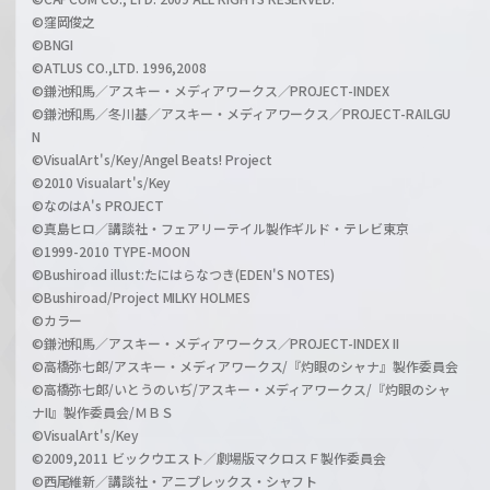
©窪岡俊之
©BNGI
©ATLUS CO.,LTD. 1996,2008
©鎌池和馬／アスキー・メディアワークス／PROJECT-INDEX
©鎌池和馬／冬川基／アスキー・メディアワークス／PROJECT-RAILGU
N
©VisualArt's/Key/Angel Beats! Project
©2010 Visualart's/Key
©なのはA's PROJECT
©真島ヒロ／講談社・フェアリーテイル製作ギルド・テレビ東京
©1999-2010 TYPE-MOON
©Bushiroad illust:たにはらなつき(EDEN'S NOTES)
©Bushiroad/Project MILKY HOLMES
©カラー
©鎌池和馬／アスキー・メディアワークス／PROJECT-INDEX II
©高橋弥七郎/アスキー・メディアワークス/『灼眼のシャナ』製作委員会
©高橋弥七郎/いとうのいぢ/アスキー・メディアワークス/『灼眼のシャ
ナII』製作委員会/ＭＢＳ
©VisualArt's/Key
©2009,2011 ビックウエスト／劇場版マクロスＦ製作委員会
©西尾維新／講談社・アニプレックス・シャフト