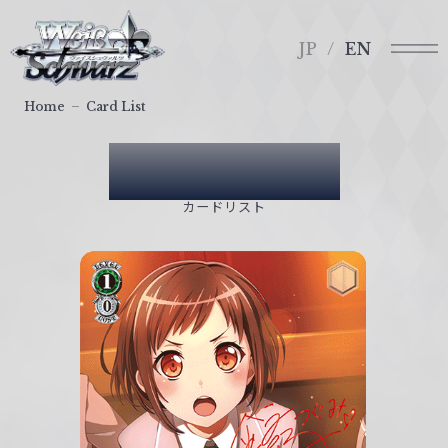
メ
ヴ
ニ
ァ
JP
EN
ュ
イ
ー
ス
Home
Card List
シ
ュ
Card List
ヴ
ァ
カードリスト
ル
ツ
｜
W
e
i
ß
S
c
h