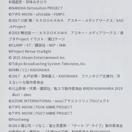
©諸星悠・甘味みきひろ
©NANOHA Detonation PROJECT
©TYPE-MOON・ufotable・FSNPC
©2017 川原 礫／ＫＡＤＯＫＡＷＡ アスキー・メディアワークス／SAO
-A Project
©2018 鴨志田 一／ＫＡＤＯＫＡＷＡ アスキー・メディアワークス／青
ブタ Project イラスト／溝口ケージ
©CLAMP・ST／講談社・NEP・NHK
©Project Revue Starlight
© 2021 Ateam Entertainment Inc.
©Tokyo Broadcasting System Television, Inc.
©DMM / C2 / KADOKAWA
©2017 丸戸史明・深崎暮人・KADOKAWA ファンタジア文庫刊／冴
えない♭な製作委員会
©川上泰樹・伏瀬・講談社／転スラ製作委員会 ©REKI KAWAHARA 2019
illust：abec
©AZONE INTERNATIONAL・acus/アサルトリリィプロジェクト
©TYPE-MOON / FGO6 ANIME PROJECT
©TYPE-MOON / FGO7 ANIME PROJECT
©Frontwing
©2013 橘公司・つなこ／富士見書房／「デート･ア･ライブ」製作委員会
©春場ねぎ・講談社／「五等分の花嫁」製作委員会 ®KODANSHA