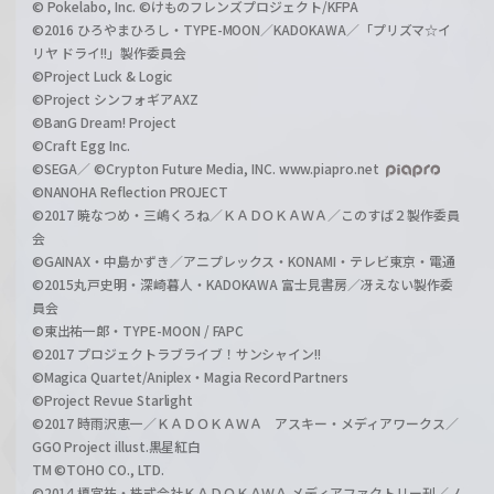
© Pokelabo, Inc. ©けものフレンズプロジェクト/KFPA
©2016 ひろやまひろし・TYPE-MOON／KADOKAWA／「プリズマ☆イ
リヤ ドライ!!」製作委員会
©Project Luck & Logic
©Project シンフォギアAXZ
©BanG Dream! Project
©Craft Egg Inc.
©SEGA／ ©Crypton Future Media, INC. www.piapro.net
©NANOHA Reflection PROJECT
©2017 暁なつめ・三嶋くろね／ＫＡＤＯＫＡＷＡ／このすば２製作委員
会
©GAINAX・中島かずき／アニプレックス・KONAMI・テレビ東京・電通
©2015丸戸史明・深崎暮人・KADOKAWA 富士見書房／冴えない製作委
員会
©東出祐一郎・TYPE-MOON / FAPC
©2017 プロジェクトラブライブ！サンシャイン!!
©Magica Quartet/Aniplex・Magia Record Partners
©Project Revue Starlight
©2017 時雨沢恵一／ＫＡＤＯＫＡＷＡ アスキー・メディアワークス／
GGO Project illust.黒星紅白
TM ©TOHO CO., LTD.
©2014 榎宮祐・株式会社ＫＡＤＯＫＡＷＡ メディアファクトリー刊／ノ