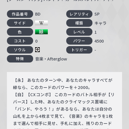
BD
SP
作品番号
レアリティ
キャラ
サイド
種類
1
色
レベル
0
4500
コスト
パワー
-
ソウル
トリガー
音楽・Afterglow
特徴
【永】 あなたのターン中、あなたのキャラすべてが
緑なら、このカードのパワーを＋2000。
【自】【CXコンボ】 このカードのバトル相手が【リ
バース】した時、あなたのクライマックス置場に
「バンド、やろう！」があるなら、あなたは自分の
山札を上から4枚まで見て、《音楽》のキャラを1枚
まで選んで相手に見せ、手札に加え、残りのカード