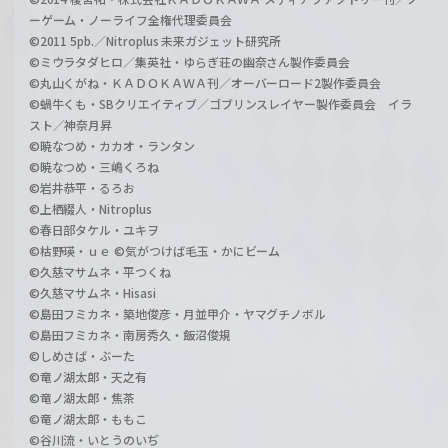
ーゲーム・ノーライフ全権代理委員会
©2011 5pb.／Nitroplus 未来ガジェット研究所
©ミウラタダヒロ／集英社・ゆらぎ荘の幽奈さん製作委員会
©丸山くがね・ＫＡＤＯＫＡＷＡ刊／オーバーロード2製作委員会
©蝸牛くも・SBクリエイティブ／ゴブリンスレイヤー製作委員会 イラ
スト／神奈月昇
©暁なつめ・カカオ・ランタン
©暁なつめ・三嶋くろね
©岩井恭平・るろお
©上栖綴人・Nitroplus
©春日部タケル・ユキヲ
©枯野瑛・ｕｅ ©気がつけば毛玉・かにビーム
©久慈マサムネ・平つくね
©久慈マサムネ・Hisasi
©島田フミカネ・築地俊彦・月並甲介・ヤマグチノボル
©島田フミカネ・南房秀久・飯沼俊規
©しめさば・ぶーた
©竜ノ湖太郎・天之有
©竜ノ湖太郎・焦茶
©竜ノ湖太郎・ももこ
©谷川流・いとうのいぢ