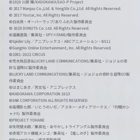
©2020 川原 礫/KADOKAWA/SAO-P Project
© 2017 Manjuu Co.,Ltd. & YongShi Co.,Ltd. All Rights Reserved.
© 2017 Yostar, Inc. All Rights Reserved.
©白米良・オーバーラップ/ありふれた製作委員会
© 2020 DONUTS Co. Ltd. All Rights Reserved.
©遠藤達哉／集英社・SPY×FAMILY製作委員会
©Spider Lily／アニプレックス・ABCアニメーション・BS11
©GungHo Online Entertainment, Inc. All Rights Reserved.
©2001-2022 CIRCUS
©荒木飛呂彦&LUCKY LAND COMMUNICATIONS/集英社・ジョジョの奇
妙な冒険SC製作委員会
©LUCKY LAND COMMUNICATIONS/集英社・ジョジョの奇妙な冒険SO製
作委員会
©はまじあき／芳文社・アニプレックス
©KADOKAWA CORPORATION 2023
©SNK CORPORATION ALL RIGHTS RESERVED.
©高橋弥七郎／いとうのいぢ／アスキー･メディアワークス／『灼眼のシ
ャナF』製作委員会
©PROJECT YOHANE
©矢吹健太朗／集英社・あやかしトライアングル製作委員会
©赤坂アカ×横槍メンゴ／集英社・【推しの子】製作委員会
©Pyramid,Inc.／成子坂製作所