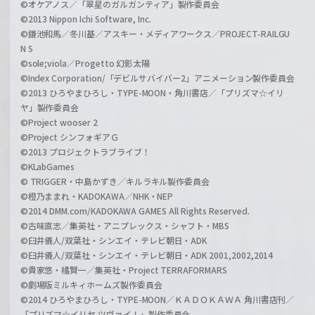
©オケアノス／「翠星のガルガンティア」製作委員会
©2013 Nippon Ichi Software, Inc.
©鎌池和馬／冬川基／アスキー・メディアワークス／PROJECT-RAILGU
N S
©sole;viola／Progetto 幻影太陽
©Index Corporation/「デビルサバイバー2」アニメーション製作委員会
©2013 ひろやまひろし・TYPE-MOON・角川書店／「プリズマ☆イリ
ヤ」製作委員会
©Project wooser 2
©Project シンフォギアＧ
©2013 プロジェクトラブライブ！
©KLabGames
© TRIGGER・中島かずき／キルラキル製作委員会
©橙乃ままれ・KADOKAWA／NHK・NEP
©2014 DMM.com/KADOKAWA GAMES All Rights Reserved.
©古味直志／集英社・アニプレックス・シャフト・MBS
©臼井儀人/双葉社・シンエイ・テレビ朝日・ADK
©臼井儀人/双葉社・シンエイ・テレビ朝日・ADK 2001,2002,2014
©貴家悠・橘賢一／集英社・Project TERRAFORMARS
©劇場版ミルキィホームズ製作委員会
©2014 ひろやまひろし・TYPE-MOON／ＫＡＤＯＫＡＷＡ 角川書店刊／
「プリズマ☆イリヤ ツヴァイ！」製作委員会