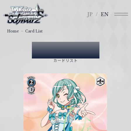
メ
ヴ
ニ
ァ
JP
EN
ュ
イ
ー
ス
Home
Card List
シ
ュ
Card List
ヴ
ァ
カードリスト
ル
ツ
｜
W
e
i
ß
S
c
h