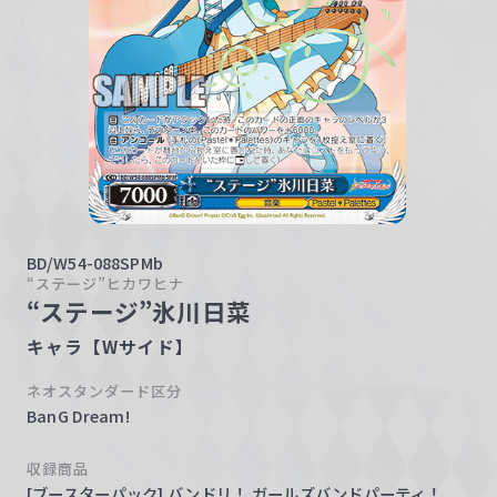
w
a
r
z
BD/W54-088SPMb
“ステージ”ヒカワヒナ
“ステージ”氷川日菜
キャラ【Wサイド】
ネオスタンダード区分
BanG Dream!
収録商品
[ブースターパック] バンドリ！ ガールズバンドパーティ！