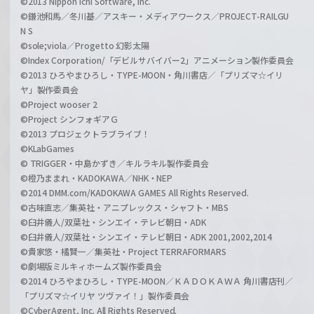
©2013 Nippon Ichi Software, Inc.
©鎌池和馬／冬川基／アスキー・メディアワークス／PROJECT-RAILGU
N S
©sole;viola／Progetto 幻影太陽
©Index Corporation/「デビルサバイバー2」アニメーション製作委員会
©2013 ひろやまひろし・TYPE-MOON・角川書店／「プリズマ☆イリ
ヤ」製作委員会
©Project wooser 2
©Project シンフォギアＧ
©2013 プロジェクトラブライブ！
©KLabGames
© TRIGGER・中島かずき／キルラキル製作委員会
©橙乃ままれ・KADOKAWA／NHK・NEP
©2014 DMM.com/KADOKAWA GAMES All Rights Reserved.
©古味直志／集英社・アニプレックス・シャフト・MBS
©臼井儀人/双葉社・シンエイ・テレビ朝日・ADK
©臼井儀人/双葉社・シンエイ・テレビ朝日・ADK 2001,2002,2014
©貴家悠・橘賢一／集英社・Project TERRAFORMARS
©劇場版ミルキィホームズ製作委員会
©2014 ひろやまひろし・TYPE-MOON／ＫＡＤＯＫＡＷＡ 角川書店刊／
「プリズマ☆イリヤ ツヴァイ！」製作委員会
©CyberAgent, Inc. All Rights Reserved.