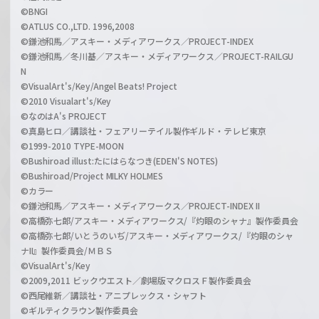
©BNGI
©ATLUS CO.,LTD. 1996,2008
©鎌池和馬／アスキー・メディアワークス／PROJECT-INDEX
©鎌池和馬／冬川基／アスキー・メディアワークス／PROJECT-RAILGU
N
©VisualArt's/Key/Angel Beats! Project
©2010 Visualart's/Key
©なのはA's PROJECT
©真島ヒロ／講談社・フェアリーテイル製作ギルド・テレビ東京
©1999-2010 TYPE-MOON
©Bushiroad illust:たにはらなつき(EDEN'S NOTES)
©Bushiroad/Project MILKY HOLMES
©カラー
©鎌池和馬／アスキー・メディアワークス／PROJECT-INDEX II
©高橋弥七郎/アスキー・メディアワークス/『灼眼のシャナ』製作委員会
©高橋弥七郎/いとうのいぢ/アスキー・メディアワークス/『灼眼のシャ
ナII』製作委員会/ＭＢＳ
©VisualArt's/Key
©2009,2011 ビックウエスト／劇場版マクロスＦ製作委員会
©西尾維新／講談社・アニプレックス・シャフト
©ギルティクラウン製作委員会