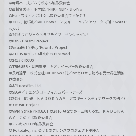
©赤塚不二夫／おそ松さん製作委員会
©高橋留美子・小学館／NHK・NEP・ShoPro
©Koi・芳文社／ご注文は製作委員会ですか？？
©2015 川原 礫／KADOKAWA アスキー・メディアワークス刊／AWIB P
roject
©2016 プロジェクトラブライブ！サンシャイン!!
©BanG Dream! Project
©VisualArt's/Key/Rewrite Project
©ATLUS ©SEGA All rights reserved.
©2015 CIRCUS
©TRIGGER・岡田麿里／キズナイーバー製作委員会
©長月達平・株式会社KADOKAWA刊／Re:ゼロから始める異世界生活製
作委員会
©&™Lucasfilm Ltd.
©SEGA／チェンクロ・フィルムパートナーズ
©2016 川原 礫／ＫＡＤＯＫＡＷＡ アスキー・メディアワークス刊／S
AO MOVIE Project
©ViVid Strike PROJECT ©2016 暁なつめ・三嶋くろね／ＫＡＤＯＫＡ
ＷＡ／このすば製作委員会
©ミルキィFFPN製作委員会
© Pokelabo, Inc. ©けものフレンズプロジェクト/KFPA