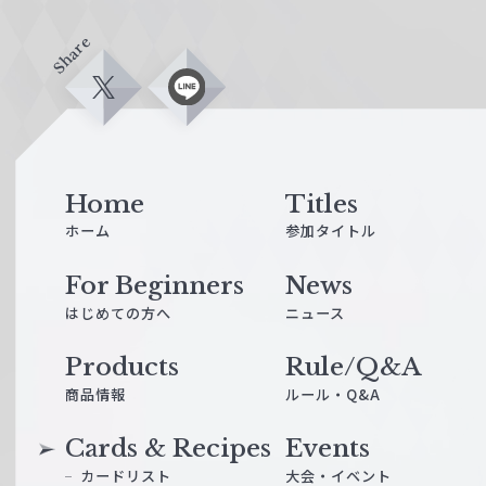
Share
X
L
i
n
e
Home
Titles
ホーム
参加タイトル
For Beginners
News
はじめての方へ
ニュース
Products
Rule/Q&A
商品情報
ルール・Q&A
Cards & Recipes
Events
カードリスト
大会・イベント