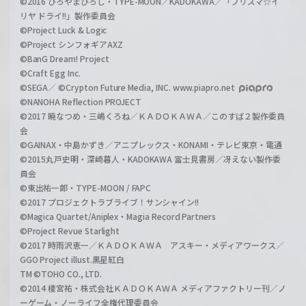
©2016 ひろやまひろし・TYPE-MOON／KADOKAWA／「プリズマ☆イ
リヤ ドライ!!」製作委員会
©Project Luck & Logic
©Project シンフォギアAXZ
©BanG Dream! Project
©Craft Egg Inc.
©SEGA／ ©Crypton Future Media, INC. www.piapro.net
©NANOHA Reflection PROJECT
©2017 暁なつめ・三嶋くろね／ＫＡＤＯＫＡＷＡ／このすば２製作委員
会
©GAINAX・中島かずき／アニプレックス・KONAMI・テレビ東京・電通
©2015丸戸史明・深崎暮人・KADOKAWA 富士見書房／冴えない製作委
員会
©東出祐一郎・TYPE-MOON / FAPC
©2017 プロジェクトラブライブ！サンシャイン!!
©Magica Quartet/Aniplex・Magia Record Partners
©Project Revue Starlight
©2017 時雨沢恵一／ＫＡＤＯＫＡＷＡ アスキー・メディアワークス／
GGO Project illust.黒星紅白
TM ©TOHO CO., LTD.
©2014 榎宮祐・株式会社ＫＡＤＯＫＡＷＡ メディアファクトリー刊／ノ
ーゲーム・ノーライフ全権代理委員会