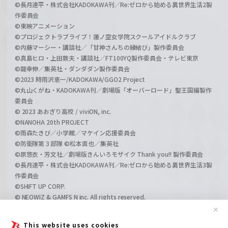
©長月達平・株式会社KADOKAWA刊／Re:ゼロから始める異世界生活2製
作委員会
©東映アニメーション
©プロジェクトラブライブ！蓮ノ空女学院スクールアイドルクラブ
©内藤マーシー・講談社／「甘神さんちの縁結び」製作委員会
©真島ヒロ・上田敦夫・講談社／FT100YQ製作委員会・テレビ東京
©龍幸伸／集英社・ダンダダン製作委員会
©2023 時雨沢恵一/KADOKAWA/GGO2 Project
©丸山くがね・KADOKAWA刊／劇場版「オーバーロード」聖王国編製作
委員会
© 2023 あおぎり高校 / viviON, inc.
©NANOHA 20th PROJECT
©雨森たきび／小学館／マケイン応援委員会
©防衛隊第３部隊 ©松本直也／集英社
©原悠衣・芳文社／劇場版きんいろモザイク Thank you!! 製作委員会
©長月達平・株式会社KADOKAWA刊／Re:ゼロから始める異世界生活3製
作委員会
©SHIFT UP CORP.
© NEOWIZ & GAMFS N inc. All rights reserved.
©ATLUS. ©SEGA.
✕
©GIRLS und PANZER Projekt
This website uses cookies