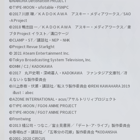
©NANOHA Detonation PROJECT
©TYPE-MOON・ufotable・FSNPC
©2017 川原 礫／ＫＡＤＯＫＡＷＡ アスキー・メディアワークス／SAO
-A Project
©2018 鴨志田 一／ＫＡＤＯＫＡＷＡ アスキー・メディアワークス／青
ブタ Project イラスト／溝口ケージ
©CLAMP・ST／講談社・NEP・NHK
©Project Revue Starlight
© 2021 Ateam Entertainment Inc.
©Tokyo Broadcasting System Television, Inc.
©DMM / C2 / KADOKAWA
©2017 丸戸史明・深崎暮人・KADOKAWA ファンタジア文庫刊／冴
えない♭な製作委員会
©川上泰樹・伏瀬・講談社／転スラ製作委員会 ©REKI KAWAHARA 2019
illust：abec
©AZONE INTERNATIONAL・acus/アサルトリリィプロジェクト
©TYPE-MOON / FGO6 ANIME PROJECT
©TYPE-MOON / FGO7 ANIME PROJECT
©Frontwing
©2013 橘公司・つなこ／富士見書房／「デート･ア･ライブ」製作委員会
©春場ねぎ・講談社／「五等分の花嫁」製作委員会 ®KODANSHA
©2001-2020 CIRCUS