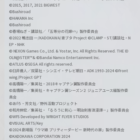
©2015, 2017, 2021 BIGWEST
©Bushiroad
©HAKAMA Inc
©Bushiroad
©春場ねぎ・講談社／「五等分の花嫁∽」製作委員会
©2022 鴨志田 一/KADOKAWA/青ブタ Project ©CLAMP・ST/講談社・N
EP・NHK
© NEXON Games Co., Ltd. & Yostar, Inc. All Rights Reserved. THE ID
OLM@STER™& ©Bandai Namco Entertainment Inc.
©ATLUS ©SEGA All rights reserved.
©臼井儀人／双葉社・シンエイ・テレビ朝日・ADK 1993-2024 ©Front
wing/Project GPT
©高橋陽一／集英社・2018キャプテン翼製作委員会
©高橋陽一／集英社・キャプテン翼シーズン２ ジュニアユース編製作委
員会
©あfろ・芳文社／野外活動プロジェクト
©和月伸宏／集英社・「るろうに剣心 －明治剣客浪漫譚－」製作委員会
©WFS Developed by WRIGHT FLYER STUDIOS
©VISUAL ARTS/Key
©2024 劇場版「ウマ娘 プリティーダービー 新時代の扉」製作委員会
©KADOKAWA CORPORATION 2024