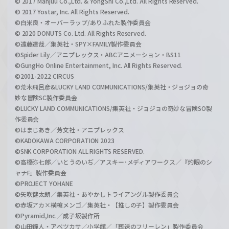
© 2017 Manjuu Co.,Ltd. & YongShi Co.,Ltd. All Rights Reserved.
© 2017 Yostar, Inc. All Rights Reserved.
©白米良・オーバーラップ/ありふれた製作委員会
© 2020 DONUTS Co. Ltd. All Rights Reserved.
©遠藤達哉／集英社・SPY×FAMILY製作委員会
©Spider Lily／アニプレックス・ABCアニメーション・BS11
©GungHo Online Entertainment, Inc. All Rights Reserved.
©2001-2022 CIRCUS
©荒木飛呂彦&LUCKY LAND COMMUNICATIONS/集英社・ジョジョの奇
妙な冒険SC製作委員会
©LUCKY LAND COMMUNICATIONS/集英社・ジョジョの奇妙な冒険SO製
作委員会
©はまじあき／芳文社・アニプレックス
©KADOKAWA CORPORATION 2023
©SNK CORPORATION ALL RIGHTS RESERVED.
©高橋弥七郎／いとうのいぢ／アスキー･メディアワークス／『灼眼のシ
ャナF』製作委員会
©PROJECT YOHANE
©矢吹健太朗／集英社・あやかしトライアングル製作委員会
©赤坂アカ×横槍メンゴ／集英社・【推しの子】製作委員会
©Pyramid,Inc.／成子坂製作所
©山田鐘人・アベツカサ／小学館／「葬送のフリーレン」製作委員会