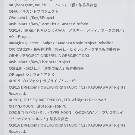
©CyberAgent, Inc. /ガールフレンド（仮）製作委員会
©FHO／ギガントプロジェクト
©VisualArt's/Key/SProject
©VisualArt's/Key/Team Little Busters! Refrain
©2014 川原 礫／ＫＡＤＯＫＡＷＡ アスキー・メディアワークス刊／S
AOⅡ Project
©Magica Quartet／Aniplex・Madoka Movie Project Rebellion
©矢吹健太朗・長谷見沙貴／集英社・とらぶるダークネス製作委員会
©BNEI／PROJECT CINDERELLA ©PROJECT DD3
©VisualArt's/Key/Charlotte Project
©諫山創・講談社／「進撃の巨人」製作委員会
©Project シンフォギアＧＸ
©2015 プロジェクトラブライブ！ムービー
©2015 DMM.com POWERCHORD STUDIO / C2 / KADOKAWA All Rights
Reserved.
© 2014, 2015 SQUARE ENIX CO., LTD. All Rights Reserved.
©TYPE-MOON・ufotable・FSNPC
©2015 ひろやまひろし・TYPE-MOON／KADOKAWA／「プリズマ☆イ
リヤ ツヴァイ ヘルツ！」製作委員会
©2016 DMM.com POWERCHORD STUDIO / C2 / KADOKAWA All Rights
Reserved.