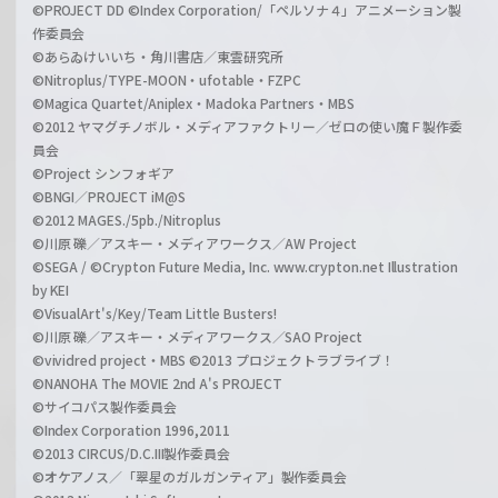
©PROJECT DD ©Index Corporation/「ペルソナ４」アニメーション製
作委員会
©あらゐけいいち・角川書店／東雲研究所
©Nitroplus/TYPE-MOON・ufotable・FZPC
©Magica Quartet/Aniplex・Madoka Partners・MBS
©2012 ヤマグチノボル・メディアファクトリー／ゼロの使い魔Ｆ製作委
員会
©Project シンフォギア
©BNGI／PROJECT iM@S
©2012 MAGES./5pb./Nitroplus
©川原 礫／アスキー・メディアワークス／AW Project
©SEGA / ©Crypton Future Media, Inc. www.crypton.net Illustration
by KEI
©VisualArt's/Key/Team Little Busters!
©川原 礫／アスキー・メディアワークス／SAO Project
©vividred project・MBS ©2013 プロジェクトラブライブ！
©NANOHA The MOVIE 2nd A's PROJECT
©サイコパス製作委員会
©Index Corporation 1996,2011
©2013 CIRCUS/D.C.III製作委員会
©オケアノス／「翠星のガルガンティア」製作委員会