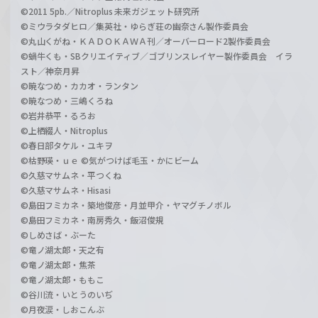
©2011 5pb.／Nitroplus 未来ガジェット研究所
©ミウラタダヒロ／集英社・ゆらぎ荘の幽奈さん製作委員会
©丸山くがね・ＫＡＤＯＫＡＷＡ刊／オーバーロード2製作委員会
©蝸牛くも・SBクリエイティブ／ゴブリンスレイヤー製作委員会 イラ
スト／神奈月昇
©暁なつめ・カカオ・ランタン
©暁なつめ・三嶋くろね
©岩井恭平・るろお
©上栖綴人・Nitroplus
©春日部タケル・ユキヲ
©枯野瑛・ｕｅ ©気がつけば毛玉・かにビーム
©久慈マサムネ・平つくね
©久慈マサムネ・Hisasi
©島田フミカネ・築地俊彦・月並甲介・ヤマグチノボル
©島田フミカネ・南房秀久・飯沼俊規
©しめさば・ぶーた
©竜ノ湖太郎・天之有
©竜ノ湖太郎・焦茶
©竜ノ湖太郎・ももこ
©谷川流・いとうのいぢ
©月夜涙・しおこんぶ