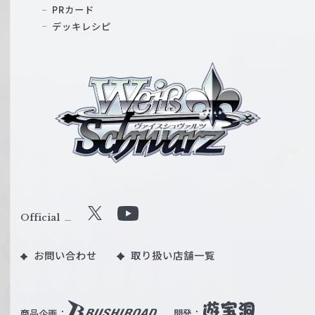
PRカード
デッキレシピ
ヴ
ァ
イ
ス
シ
ュ
ヴ
ァ
ル
Official
X
Y
ツ
o
｜
お問い合わせ
取り扱い店舗一覧
u
W
T
e
u
i
b
商品企画：
開発：