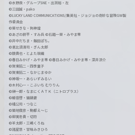
©水野良・グループSNE・出渕裕・左
©三田誠・pako
©LUCKY LAND COMMUNICATIONS/集英社・ジョジョの奇妙な冒険GW製
作委員会
©葵せきな・狗神煌
©あざの耕平・すみ兵 ©石踏一榮・みやま零
©井中だちま・飯田ぽち。
©恵比須清司・ぎん太郎
©鏡貴也・とよた瑣織
©春日みかげ・みやま零 ©春日みかげ・みやま零・深井涼介
©賀東招二・四季童子
©賀東招二・なかじまゆか
©神坂一・あらいずみるい
©木村心一・こぶいち むりりん
©榊一郎・なまにくＡＴＫ（ニトロプラス）
©細音啓・猫鍋蒼
©橘公司・つなこ
©築地俊彦・駒都え～じ
©柳実冬貴・切符
©羊太郎・三嶋くろね
©諸星悠・甘味みきひろ