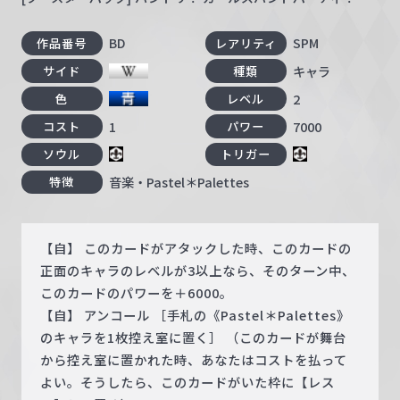
BD
SPM
作品番号
レアリティ
キャラ
サイド
種類
2
色
レベル
1
7000
コスト
パワー
ソウル
トリガー
音楽・Pastel＊Palettes
特徴
【自】 このカードがアタックした時、このカードの
正面のキャラのレベルが3以上なら、そのターン中、
このカードのパワーを＋6000。
【自】 アンコール ［手札の《Pastel＊Palettes》
のキャラを1枚控え室に置く］ （このカードが舞台
から控え室に置かれた時、あなたはコストを払って
よい。そうしたら、このカードがいた枠に【レス