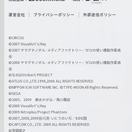
ß
e
S
O
運営会社
プライバシーポリシー
外部送信ポリシー
c
f
h
f
w
i
a
©CIRCUS
c
©2007 VisualArt's/Key
r
i
©2007 ヤマグチノボル･メディアファクトリー／ゼロの使い魔製作委員
z
会
a
©2008 ヤマグチノボル･メディアファクトリー／ゼロの使い魔製作委員
l
会
C
©なのはStrikerS PROJECT
h
©ATLUS CO.,LTD.1996,2006 ALL RIGHTS RESERVED.
a
©NIPPON ICHI SOFTWARE INC. ©TYPE-MOON All Rights Reserved.
n
©SEGA
©2005、2009 美水かがみ／角川書店
n
©2008 VisualArt's/Key
e
©2009 Nitroplus/Project Phantom
l
©2007,2008,2009谷川流･いとうのいぢ／
SOS団
©CAPCOM CO., LTD. 2009 ALL RIGHTS RESERVED.
©窪岡俊之