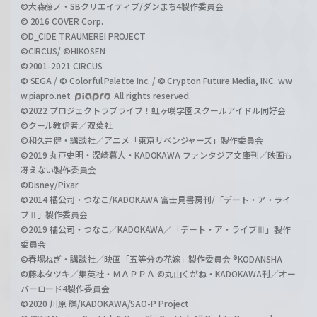
©大森藤ノ・SBクリエイティブ/ダンまち4製作委員会
© 2016 COVER Corp.
©D_CIDE TRAUMEREI PROJECT
©CIRCUS/ ©HIKOSEN
©2001-2021 CIRCUS
© SEGA / © Colorful Palette Inc. / © Crypton Future Media, INC. ww
w.piapro.net
All rights reserved.
©2022 プロジェクトラブライブ！虹ヶ咲学園スクールアイドル同好会
©クール教信者／双葉社
©和久井健・講談社／アニメ「東京リベンジャーズ」製作委員会
©2019 丸戸史明・深崎暮人・KADOKAWA ファンタジア文庫刊／映画も
冴えない製作委員会
©Disney/Pixar
©2014 橘公司・つなこ/KADOKAWA 富士見書房刊/「デート・ア・ライ
ブⅡ」製作委員会
©2019 橘公司・つなこ／KADOKAWA／「デート・ア・ライブⅢ」製作
委員会
©春場ねぎ・講談社／映画「五等分の花嫁」製作委員会 ®KODANSHA
©藤本タツキ／集英社・ＭＡＰＰＡ ©丸山くがね・KADOKAWA刊／オー
バーロード4製作委員会
©2020 川原 礫/KADOKAWA/SAO-P Project