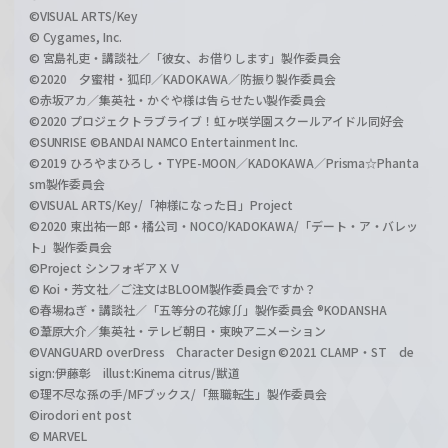
©VISUAL ARTS/Key
© Cygames, Inc.
© 宮島礼吏・講談社／「彼女、お借りします」製作委員会
©2020 夕蜜柑・狐印／KADOKAWA／防振り製作委員会
©赤坂アカ／集英社・かぐや様は告らせたい製作委員会
©2020 プロジェクトラブライブ！虹ヶ咲学園スクールアイドル同好会
©SUNRISE ©BANDAI NAMCO Entertainment Inc.
©2019 ひろやまひろし・TYPE-MOON／KADOKAWA／Prisma☆Phanta
sm製作委員会
©VISUAL ARTS/Key/「神様になった日」Project
©2020 東出祐一郎・橘公司・NOCO/KADOKAWA/「デート・ア・バレッ
ト」製作委員会
©Project シンフォギアＸＶ
© Koi・芳文社／ご注文はBLOOM製作委員会ですか？
©春場ねぎ・講談社／「五等分の花嫁∬」製作委員会 ®KODANSHA
©葦原大介／集英社・テレビ朝日・東映アニメーション
©VANGUARD overDress Character Design ©2021 CLAMP・ST de
sign:伊藤彰 illust:Kinema citrus/獣道
©理不尽な孫の手/MFブックス/「無職転生」製作委員会
©irodori ent post
© MARVEL