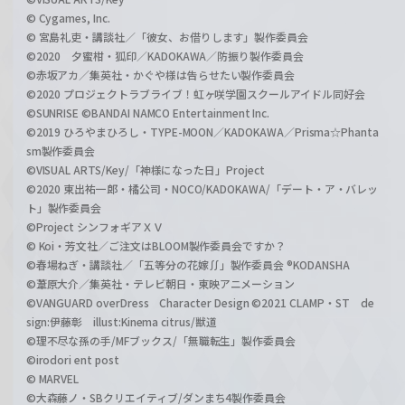
© Cygames, Inc.
© 宮島礼吏・講談社／「彼女、お借りします」製作委員会
©2020 夕蜜柑・狐印／KADOKAWA／防振り製作委員会
©赤坂アカ／集英社・かぐや様は告らせたい製作委員会
©2020 プロジェクトラブライブ！虹ヶ咲学園スクールアイドル同好会
©SUNRISE ©BANDAI NAMCO Entertainment Inc.
©2019 ひろやまひろし・TYPE-MOON／KADOKAWA／Prisma☆Phanta
sm製作委員会
©VISUAL ARTS/Key/「神様になった日」Project
©2020 東出祐一郎・橘公司・NOCO/KADOKAWA/「デート・ア・バレッ
ト」製作委員会
©Project シンフォギアＸＶ
© Koi・芳文社／ご注文はBLOOM製作委員会ですか？
©春場ねぎ・講談社／「五等分の花嫁∬」製作委員会 ®KODANSHA
©葦原大介／集英社・テレビ朝日・東映アニメーション
©VANGUARD overDress Character Design ©2021 CLAMP・ST de
sign:伊藤彰 illust:Kinema citrus/獣道
©理不尽な孫の手/MFブックス/「無職転生」製作委員会
©irodori ent post
© MARVEL
©大森藤ノ・SBクリエイティブ/ダンまち4製作委員会