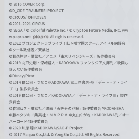
© 2016 COVER Corp.
©D_CIDE TRAUMEREI PROJECT
©CIRCUS/ ©HIKOSEN
©2001-2021 CIRCUS
© SEGA / © Colorful Palette Inc. / © Crypton Future Media, INC. ww
w.piapro.net
All rights reserved.
©2022 プロジェクトラブライブ！虹ヶ咲学園スクールアイドル同好会
©クール教信者／双葉社
©和久井健・講談社／アニメ「東京リベンジャーズ」製作委員会
©2019 丸戸史明・深崎暮人・KADOKAWA ファンタジア文庫刊／映画も
冴えない製作委員会
©Disney/Pixar
©2014 橘公司・つなこ/KADOKAWA 富士見書房刊/「デート・ア・ライ
ブⅡ」製作委員会
©2019 橘公司・つなこ／KADOKAWA／「デート・ア・ライブⅢ」製作
委員会
©春場ねぎ・講談社／映画「五等分の花嫁」製作委員会 ®KODANSHA
©藤本タツキ／集英社・ＭＡＰＰＡ ©丸山くがね・KADOKAWA刊／オー
バーロード4製作委員会
©2020 川原 礫/KADOKAWA/SAO-P Project
© 2017 Manjuu Co.,Ltd. & YongShi Co.,Ltd. All Rights Reserved.