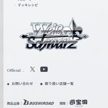
デッキレシピ
ヴ
ァ
イ
ス
シ
ュ
ヴ
ァ
ル
Official
X
Y
ツ
o
｜
お問い合わせ
取り扱い店舗一覧
u
W
T
e
u
i
b
商品企画：
開発：
ß