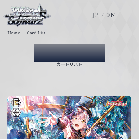
メ
ヴ
ニ
ァ
JP
EN
ュ
イ
ー
ス
Home
Card List
シ
ュ
Card List
ヴ
ァ
カードリスト
ル
ツ
｜
W
e
i
ß
S
c
h