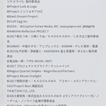
リヤ ドライ!!」製作委員会
©Project Luck & Logic
©Project シンフォギアAXZ
©BanG Dream! Project
©Craft Egg Inc.
©SEGA／ ©Crypton Future Media, INC. www.piapro.net
©NANOHA Reflection PROJECT
©2017 暁なつめ・三嶋くろね／ＫＡＤＯＫＡＷＡ／このすば２製作委員
会
©GAINAX・中島かずき／アニプレックス・KONAMI・テレビ東京・電通
©2015丸戸史明・深崎暮人・KADOKAWA 富士見書房／冴えない製作委
員会
©東出祐一郎・TYPE-MOON / FAPC
©2017 プロジェクトラブライブ！サンシャイン!!
©Magica Quartet/Aniplex・Magia Record Partners
©Project Revue Starlight
©2017 時雨沢恵一／ＫＡＤＯＫＡＷＡ アスキー・メディアワークス／
GGO Project illust.黒星紅白
TM ©TOHO CO., LTD.
©2014 榎宮祐・株式会社ＫＡＤＯＫＡＷＡ メディアファクトリー刊／ノ
ーゲーム・ノーライフ全権代理委員会
©2011 5pb.／Nitroplus 未来ガジェット研究所