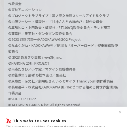
作委員会
©東映アニメーション
©プロジェクトラブライブ！蓮ノ空女学院スクールアイドルクラブ
©内藤マーシー・講談社／「甘神さんちの縁結び」製作委員会
©真島ヒロ・上田敦夫・講談社／FT100YQ製作委員会・テレビ東京
©龍幸伸／集英社・ダンダダン製作委員会
©2023 時雨沢恵一/KADOKAWA/GGO2 Project
©丸山くがね・KADOKAWA刊／劇場版「オーバーロード」聖王国編製作
委員会
© 2023 あおぎり高校 / viviON, inc.
©NANOHA 20th PROJECT
©雨森たきび／小学館／マケイン応援委員会
©防衛隊第３部隊 ©松本直也／集英社
©原悠衣・芳文社／劇場版きんいろモザイク Thank you!! 製作委員会
©長月達平・株式会社KADOKAWA刊／Re:ゼロから始める異世界生活3製
作委員会
©SHIFT UP CORP.
© NEOWIZ & GAMFS N inc. All rights reserved.
©ATLUS. ©SEGA.
✕
©GIRLS und PANZER Projekt
This website uses cookies
©GIRLS und PANZER Film Projekt
This site uses cookies. For more details, please see our