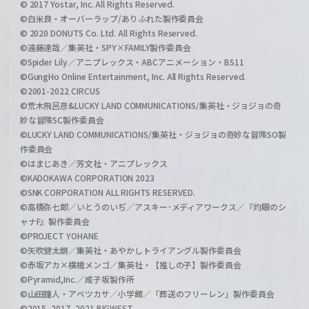
© 2017 Yostar, Inc. All Rights Reserved.
©白米良・オーバーラップ/ありふれた製作委員会
© 2020 DONUTS Co. Ltd. All Rights Reserved.
©遠藤達哉／集英社・SPY×FAMILY製作委員会
©Spider Lily／アニプレックス・ABCアニメーション・BS11
©GungHo Online Entertainment, Inc. All Rights Reserved.
©2001-2022 CIRCUS
©荒木飛呂彦&LUCKY LAND COMMUNICATIONS/集英社・ジョジョの奇
妙な冒険SC製作委員会
©LUCKY LAND COMMUNICATIONS/集英社・ジョジョの奇妙な冒険SO製
作委員会
©はまじあき／芳文社・アニプレックス
©KADOKAWA CORPORATION 2023
©SNK CORPORATION ALL RIGHTS RESERVED.
©高橋弥七郎／いとうのいぢ／アスキー･メディアワークス／『灼眼のシ
ャナF』製作委員会
©PROJECT YOHANE
©矢吹健太朗／集英社・あやかしトライアングル製作委員会
©赤坂アカ×横槍メンゴ／集英社・【推しの子】製作委員会
©Pyramid,Inc.／成子坂製作所
©山田鐘人・アベツカサ／小学館／「葬送のフリーレン」製作委員会
©2015, 2017, 2021 BIGWEST