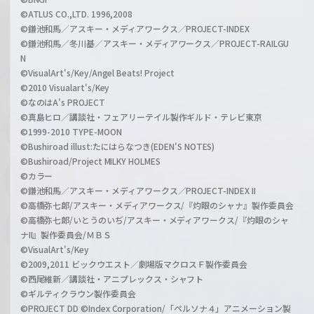
©ATLUS CO.,LTD. 1996,2008
©鎌池和馬／アスキー・メディアワークス／PROJECT-INDEX
©鎌池和馬／冬川基／アスキー・メディアワークス／PROJECT-RAILGU
N
©VisualArt's/Key/Angel Beats! Project
©2010 Visualart's/Key
©なのはA's PROJECT
©真島ヒロ／講談社・フェアリーテイル製作ギルド・テレビ東京
©1999-2010 TYPE-MOON
©Bushiroad illust:たにはらなつき(EDEN'S NOTES)
©Bushiroad/Project MILKY HOLMES
©カラー
©鎌池和馬／アスキー・メディアワークス／PROJECT-INDEX II
©高橋弥七郎/アスキー・メディアワークス/『灼眼のシャナ』製作委員会
©高橋弥七郎/いとうのいぢ/アスキー・メディアワークス/『灼眼のシャ
ナII』製作委員会/ＭＢＳ
©VisualArt's/Key
©2009,2011 ビックウエスト／劇場版マクロスＦ製作委員会
©西尾維新／講談社・アニプレックス・シャフト
©ギルティクラウン製作委員会
©PROJECT DD ©Index Corporation/「ペルソナ４」アニメーション製