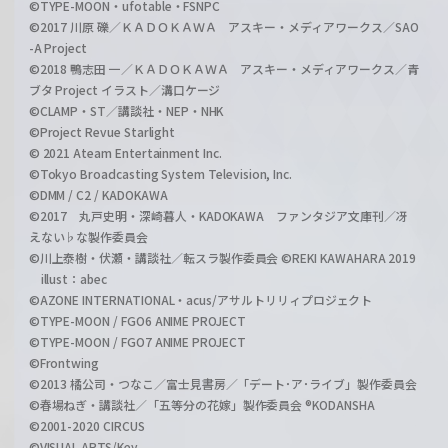
©TYPE-MOON・ufotable・FSNPC
©2017 川原 礫／ＫＡＤＯＫＡＷＡ アスキー・メディアワークス／SAO
-A Project
©2018 鴨志田 一／ＫＡＤＯＫＡＷＡ アスキー・メディアワークス／青
ブタ Project イラスト／溝口ケージ
©CLAMP・ST／講談社・NEP・NHK
©Project Revue Starlight
© 2021 Ateam Entertainment Inc.
©Tokyo Broadcasting System Television, Inc.
©DMM / C2 / KADOKAWA
©2017 丸戸史明・深崎暮人・KADOKAWA ファンタジア文庫刊／冴
えない♭な製作委員会
©川上泰樹・伏瀬・講談社／転スラ製作委員会 ©REKI KAWAHARA 2019
illust：abec
©AZONE INTERNATIONAL・acus/アサルトリリィプロジェクト
©TYPE-MOON / FGO6 ANIME PROJECT
©TYPE-MOON / FGO7 ANIME PROJECT
©Frontwing
©2013 橘公司・つなこ／富士見書房／「デート･ア･ライブ」製作委員会
©春場ねぎ・講談社／「五等分の花嫁」製作委員会 ®KODANSHA
©2001-2020 CIRCUS
©VISUAL ARTS/Key