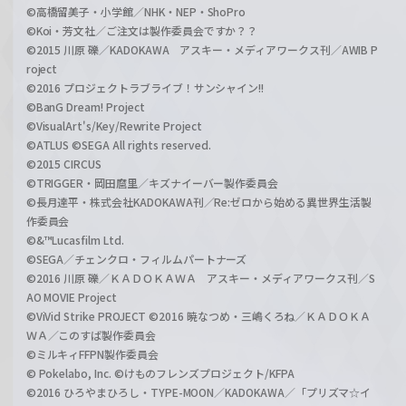
©高橋留美子・小学館／NHK・NEP・ShoPro
©Koi・芳文社／ご注文は製作委員会ですか？？
©2015 川原 礫／KADOKAWA アスキー・メディアワークス刊／AWIB P
roject
©2016 プロジェクトラブライブ！サンシャイン!!
©BanG Dream! Project
©VisualArt's/Key/Rewrite Project
©ATLUS ©SEGA All rights reserved.
©2015 CIRCUS
©TRIGGER・岡田麿里／キズナイーバー製作委員会
©長月達平・株式会社KADOKAWA刊／Re:ゼロから始める異世界生活製
作委員会
©&™Lucasfilm Ltd.
©SEGA／チェンクロ・フィルムパートナーズ
©2016 川原 礫／ＫＡＤＯＫＡＷＡ アスキー・メディアワークス刊／S
AO MOVIE Project
©ViVid Strike PROJECT ©2016 暁なつめ・三嶋くろね／ＫＡＤＯＫＡ
ＷＡ／このすば製作委員会
©ミルキィFFPN製作委員会
© Pokelabo, Inc. ©けものフレンズプロジェクト/KFPA
©2016 ひろやまひろし・TYPE-MOON／KADOKAWA／「プリズマ☆イ