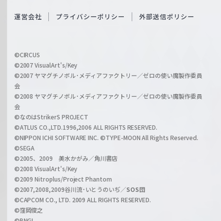
e
S
O
運営会社
プライバシーポリシー
外部送信ポリシー
c
f
h
f
w
i
a
©CIRCUS
c
©2007 VisualArt's/Key
r
i
©2007 ヤマグチノボル･メディアファクトリー／ゼロの使い魔製作委員
z
会
a
©2008 ヤマグチノボル･メディアファクトリー／ゼロの使い魔製作委員
l
会
C
©なのはStrikerS PROJECT
h
©ATLUS CO.,LTD.1996,2006 ALL RIGHTS RESERVED.
a
©NIPPON ICHI SOFTWARE INC. ©TYPE-MOON All Rights Reserved.
n
©SEGA
©2005、2009 美水かがみ／角川書店
n
©2008 VisualArt's/Key
e
©2009 Nitroplus/Project Phantom
l
©2007,2008,2009谷川流･いとうのいぢ／
SOS団
©CAPCOM CO., LTD. 2009 ALL RIGHTS RESERVED.
©窪岡俊之
©BNGI