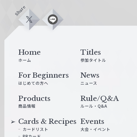
Share
X
L
i
n
e
Home
Titles
ホーム
参加タイトル
For Beginners
News
はじめての方へ
ニュース
Products
Rule/Q&A
商品情報
ルール・Q&A
Cards & Recipes
Events
カードリスト
大会・イベント
PRカード