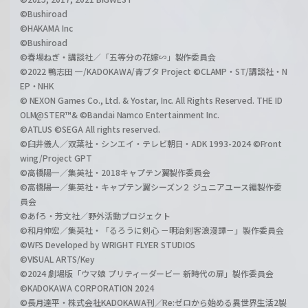
©Bushiroad
©HAKAMA Inc
©Bushiroad
©春場ねぎ・講談社／「五等分の花嫁∽」製作委員会
©2022 鴨志田 一/KADOKAWA/青ブタ Project ©CLAMP・ST/講談社・N
EP・NHK
© NEXON Games Co., Ltd. & Yostar, Inc. All Rights Reserved. THE ID
OLM@STER™& ©Bandai Namco Entertainment Inc.
©ATLUS ©SEGA All rights reserved.
©臼井儀人／双葉社・シンエイ・テレビ朝日・ADK 1993-2024 ©Front
wing/Project GPT
©高橋陽一／集英社・2018キャプテン翼製作委員会
©高橋陽一／集英社・キャプテン翼シーズン２ ジュニアユース編製作委
員会
©あfろ・芳文社／野外活動プロジェクト
©和月伸宏／集英社・「るろうに剣心 －明治剣客浪漫譚－」製作委員会
©WFS Developed by WRIGHT FLYER STUDIOS
©VISUAL ARTS/Key
©2024 劇場版「ウマ娘 プリティーダービー 新時代の扉」製作委員会
©KADOKAWA CORPORATION 2024
©長月達平・株式会社KADOKAWA刊／Re:ゼロから始める異世界生活2製