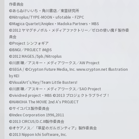
作委員会
©あらゐけいいち・角川書店／東雲研究所
©Nitroplus/TYPE-MOON・ufotable・FZPC
©Magica Quartet/Aniplex・Madoka Partners・MBS
©2012 ヤマグチノボル・メディアファクトリー／ゼロの使い魔Ｆ製作委
員会
©Project シンフォギア
©BNGI／PROJECT iM@S
©2012 MAGES./5pb./Nitroplus
©川原 礫／アスキー・メディアワークス／AW Project
©SEGA / ©Crypton Future Media, Inc. www.crypton.net Illustration
by KEI
©VisualArt's/Key/Team Little Busters!
©川原 礫／アスキー・メディアワークス／SAO Project
©vividred project・MBS ©2013 プロジェクトラブライブ！
©NANOHA The MOVIE 2nd A's PROJECT
©サイコパス製作委員会
©Index Corporation 1996,2011
©2013 CIRCUS/D.C.III製作委員会
©オケアノス／「翠星のガルガンティア」製作委員会
©2013 Nippon Ichi Software, Inc.