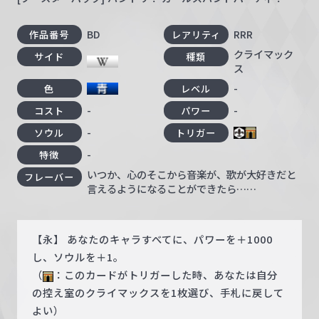
BD
RRR
作品番号
レアリティ
クライマック
サイド
種類
ス
-
色
レベル
-
-
コスト
パワー
-
ソウル
トリガー
-
特徴
いつか、心のそこから音楽が、歌が大好きだと
フレーバー
言えるようになることができたら……
【永】 あなたのキャラすべてに、パワーを＋1000
し、ソウルを＋1。
（
：このカードがトリガーした時、あなたは自分
の控え室のクライマックスを1枚選び、手札に戻して
よい）