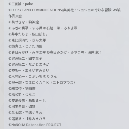
©三田誠・pako
©LUCKY LAND COMMUNICATIONS/集英社・ジョジョの奇妙な冒険GW製
作委員会
©葵せきな・狗神煌
©あざの耕平・すみ兵 ©石踏一榮・みやま零
©井中だちま・飯田ぽち。
©恵比須清司・ぎん太郎
©鏡貴也・とよた瑣織
©春日みかげ・みやま零 ©春日みかげ・みやま零・深井涼介
©賀東招二・四季童子
©賀東招二・なかじまゆか
©神坂一・あらいずみるい
©木村心一・こぶいち むりりん
©榊一郎・なまにくＡＴＫ（ニトロプラス）
©細音啓・猫鍋蒼
©橘公司・つなこ
©築地俊彦・駒都え～じ
©柳実冬貴・切符
©羊太郎・三嶋くろね
©諸星悠・甘味みきひろ
©NANOHA Detonation PROJECT