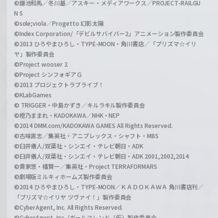
©鎌池和馬／冬川基／アスキー・メディアワークス／PROJECT-RAILGU
N S
©sole;viola／Progetto 幻影太陽
©Index Corporation/「デビルサバイバー2」アニメーション製作委員会
©2013 ひろやまひろし・TYPE-MOON・角川書店／「プリズマ☆イリ
ヤ」製作委員会
©Project wooser 2
©Project シンフォギアＧ
©2013 プロジェクトラブライブ！
©KLabGames
© TRIGGER・中島かずき／キルラキル製作委員会
©橙乃ままれ・KADOKAWA／NHK・NEP
©2014 DMM.com/KADOKAWA GAMES All Rights Reserved.
©古味直志／集英社・アニプレックス・シャフト・MBS
©臼井儀人/双葉社・シンエイ・テレビ朝日・ADK
©臼井儀人/双葉社・シンエイ・テレビ朝日・ADK 2001,2002,2014
©貴家悠・橘賢一／集英社・Project TERRAFORMARS
©劇場版ミルキィホームズ製作委員会
©2014 ひろやまひろし・TYPE-MOON／ＫＡＤＯＫＡＷＡ 角川書店刊／
「プリズマ☆イリヤ ツヴァイ！」製作委員会
©CyberAgent, Inc. All Rights Reserved.
©CyberAgent, Inc. /ガールフレンド（仮）製作委員会