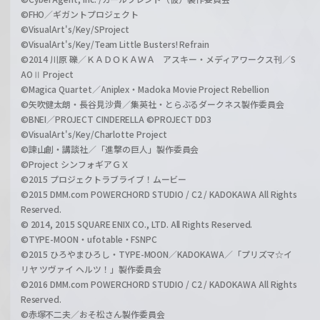
©FHO／ギガントプロジェクト
©VisualArt's/Key/SProject
©VisualArt's/Key/Team Little Busters! Refrain
©2014 川原 礫／ＫＡＤＯＫＡＷＡ アスキー・メディアワークス刊／S
AOⅡ Project
©Magica Quartet／Aniplex・Madoka Movie Project Rebellion
©矢吹健太朗・長谷見沙貴／集英社・とらぶるダークネス製作委員会
©BNEI／PROJECT CINDERELLA ©PROJECT DD3
©VisualArt's/Key/Charlotte Project
©諫山創・講談社／「進撃の巨人」製作委員会
©Project シンフォギアＧＸ
©2015 プロジェクトラブライブ！ムービー
©2015 DMM.com POWERCHORD STUDIO / C2 / KADOKAWA All Rights
Reserved.
© 2014, 2015 SQUARE ENIX CO., LTD. All Rights Reserved.
©TYPE-MOON・ufotable・FSNPC
©2015 ひろやまひろし・TYPE-MOON／KADOKAWA／「プリズマ☆イ
リヤ ツヴァイ ヘルツ！」製作委員会
©2016 DMM.com POWERCHORD STUDIO / C2 / KADOKAWA All Rights
Reserved.
©赤塚不二夫／おそ松さん製作委員会