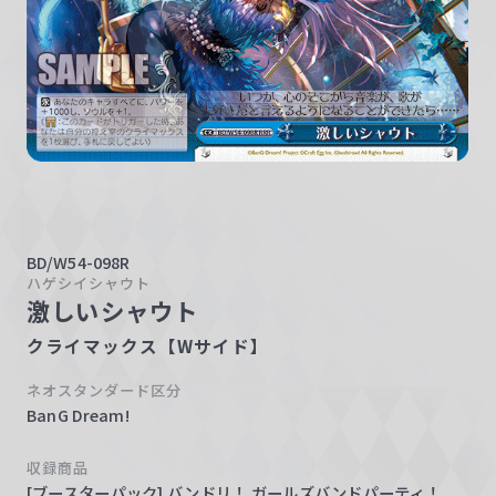
w
a
r
z
BD/W54-098R
ハゲシイシャウト
激しいシャウト
クライマックス【Wサイド】
ネオスタンダード区分
BanG Dream!
収録商品
[ブースターパック] バンドリ！ ガールズバンドパーティ！