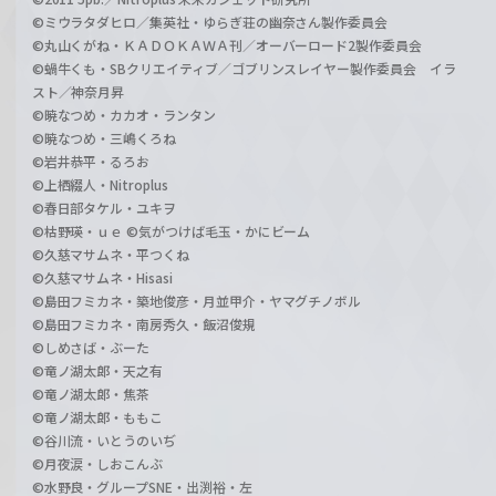
©ミウラタダヒロ／集英社・ゆらぎ荘の幽奈さん製作委員会
©丸山くがね・ＫＡＤＯＫＡＷＡ刊／オーバーロード2製作委員会
©蝸牛くも・SBクリエイティブ／ゴブリンスレイヤー製作委員会 イラ
スト／神奈月昇
©暁なつめ・カカオ・ランタン
©暁なつめ・三嶋くろね
©岩井恭平・るろお
©上栖綴人・Nitroplus
©春日部タケル・ユキヲ
©枯野瑛・ｕｅ ©気がつけば毛玉・かにビーム
©久慈マサムネ・平つくね
©久慈マサムネ・Hisasi
©島田フミカネ・築地俊彦・月並甲介・ヤマグチノボル
©島田フミカネ・南房秀久・飯沼俊規
©しめさば・ぶーた
©竜ノ湖太郎・天之有
©竜ノ湖太郎・焦茶
©竜ノ湖太郎・ももこ
©谷川流・いとうのいぢ
©月夜涙・しおこんぶ
©水野良・グループSNE・出渕裕・左