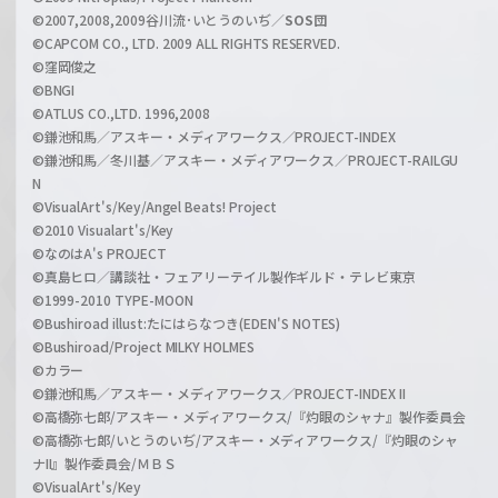
l
©2007,2008,2009谷川流･いとうのいぢ／
SOS団
©CAPCOM CO., LTD. 2009 ALL RIGHTS RESERVED.
©窪岡俊之
©BNGI
©ATLUS CO.,LTD. 1996,2008
©鎌池和馬／アスキー・メディアワークス／PROJECT-INDEX
©鎌池和馬／冬川基／アスキー・メディアワークス／PROJECT-RAILGU
N
©VisualArt's/Key/Angel Beats! Project
©2010 Visualart's/Key
©なのはA's PROJECT
©真島ヒロ／講談社・フェアリーテイル製作ギルド・テレビ東京
©1999-2010 TYPE-MOON
©Bushiroad illust:たにはらなつき(EDEN'S NOTES)
©Bushiroad/Project MILKY HOLMES
©カラー
©鎌池和馬／アスキー・メディアワークス／PROJECT-INDEX II
©高橋弥七郎/アスキー・メディアワークス/『灼眼のシャナ』製作委員会
©高橋弥七郎/いとうのいぢ/アスキー・メディアワークス/『灼眼のシャ
ナII』製作委員会/ＭＢＳ
©VisualArt's/Key