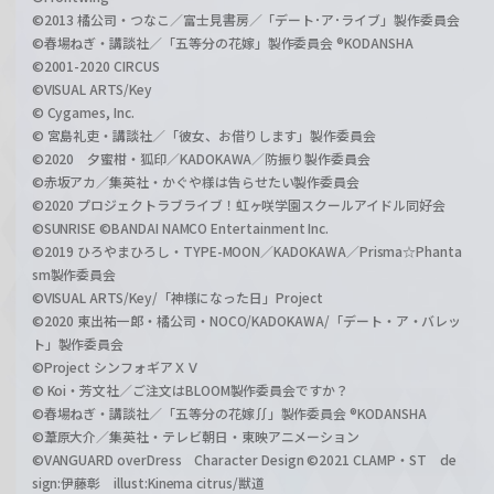
©2013 橘公司・つなこ／富士見書房／「デート･ア･ライブ」製作委員会
©春場ねぎ・講談社／「五等分の花嫁」製作委員会 ®KODANSHA
©2001-2020 CIRCUS
©VISUAL ARTS/Key
© Cygames, Inc.
© 宮島礼吏・講談社／「彼女、お借りします」製作委員会
©2020 夕蜜柑・狐印／KADOKAWA／防振り製作委員会
©赤坂アカ／集英社・かぐや様は告らせたい製作委員会
©2020 プロジェクトラブライブ！虹ヶ咲学園スクールアイドル同好会
©SUNRISE ©BANDAI NAMCO Entertainment Inc.
©2019 ひろやまひろし・TYPE-MOON／KADOKAWA／Prisma☆Phanta
sm製作委員会
©VISUAL ARTS/Key/「神様になった日」Project
©2020 東出祐一郎・橘公司・NOCO/KADOKAWA/「デート・ア・バレッ
ト」製作委員会
©Project シンフォギアＸＶ
© Koi・芳文社／ご注文はBLOOM製作委員会ですか？
©春場ねぎ・講談社／「五等分の花嫁∬」製作委員会 ®KODANSHA
©葦原大介／集英社・テレビ朝日・東映アニメーション
©VANGUARD overDress Character Design ©2021 CLAMP・ST de
sign:伊藤彰 illust:Kinema citrus/獣道