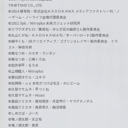
TM ©TOHO CO., LTD.
©2014 榎宮祐・株式会社ＫＡＤＯＫＡＷＡ メディアファクトリー刊／ノ
ーゲーム・ノーライフ全権代理委員会
©2011 5pb.／Nitroplus 未来ガジェット研究所
©ミウラタダヒロ／集英社・ゆらぎ荘の幽奈さん製作委員会
©丸山くがね・ＫＡＤＯＫＡＷＡ刊／オーバーロード2製作委員会
©蝸牛くも・SBクリエイティブ／ゴブリンスレイヤー製作委員会 イラ
スト／神奈月昇
©暁なつめ・カカオ・ランタン
©暁なつめ・三嶋くろね
©岩井恭平・るろお
©上栖綴人・Nitroplus
©春日部タケル・ユキヲ
©枯野瑛・ｕｅ ©気がつけば毛玉・かにビーム
©久慈マサムネ・平つくね
©久慈マサムネ・Hisasi
©島田フミカネ・築地俊彦・月並甲介・ヤマグチノボル
©島田フミカネ・南房秀久・飯沼俊規
©しめさば・ぶーた
©竜ノ湖太郎・天之有
©竜ノ湖太郎・焦茶