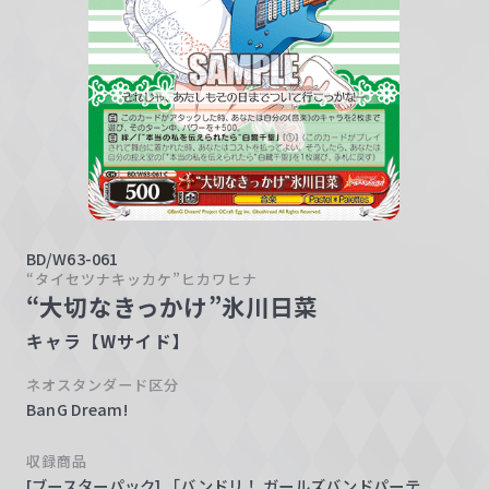
w
a
r
z
BD/W63-061
“タイセツナキッカケ”ヒカワヒナ
“大切なきっかけ”氷川日菜
キャラ【Wサイド】
ネオスタンダード区分
BanG Dream!
収録商品
[ブースターパック] 「バンドリ！ ガールズバンドパーテ