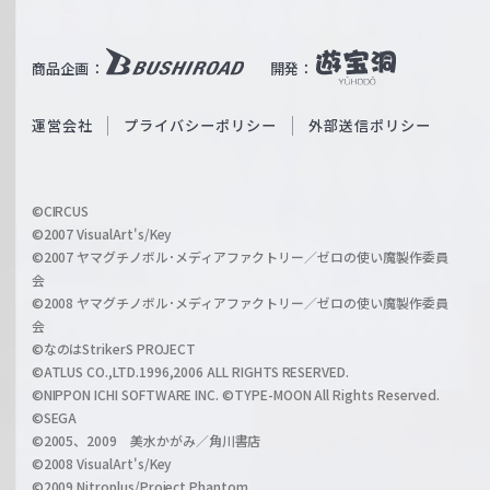
T
e
u
i
b
商品企画：
開発：
ß
e
S
O
運営会社
プライバシーポリシー
外部送信ポリシー
c
f
h
f
w
i
a
©CIRCUS
c
©2007 VisualArt's/Key
r
i
©2007 ヤマグチノボル･メディアファクトリー／ゼロの使い魔製作委員
z
会
a
©2008 ヤマグチノボル･メディアファクトリー／ゼロの使い魔製作委員
l
会
C
©なのはStrikerS PROJECT
h
©ATLUS CO.,LTD.1996,2006 ALL RIGHTS RESERVED.
a
©NIPPON ICHI SOFTWARE INC. ©TYPE-MOON All Rights Reserved.
n
©SEGA
©2005、2009 美水かがみ／角川書店
n
©2008 VisualArt's/Key
e
©2009 Nitroplus/Project Phantom