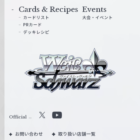
Cards & Recipes
Events
カードリスト
大会・イベント
PRカード
デッキレシピ
ヴ
ァ
イ
ス
シ
ュ
ヴ
ァ
ル
Official
X
Y
ツ
o
｜
お問い合わせ
取り扱い店舗一覧
u
W