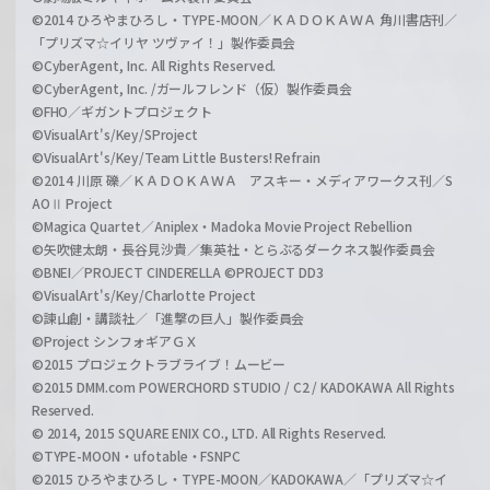
©2014 ひろやまひろし・TYPE-MOON／ＫＡＤＯＫＡＷＡ 角川書店刊／
「プリズマ☆イリヤ ツヴァイ！」製作委員会
©CyberAgent, Inc. All Rights Reserved.
©CyberAgent, Inc. /ガールフレンド（仮）製作委員会
©FHO／ギガントプロジェクト
©VisualArt's/Key/SProject
©VisualArt's/Key/Team Little Busters! Refrain
©2014 川原 礫／ＫＡＤＯＫＡＷＡ アスキー・メディアワークス刊／S
AOⅡ Project
©Magica Quartet／Aniplex・Madoka Movie Project Rebellion
©矢吹健太朗・長谷見沙貴／集英社・とらぶるダークネス製作委員会
©BNEI／PROJECT CINDERELLA ©PROJECT DD3
©VisualArt's/Key/Charlotte Project
©諫山創・講談社／「進撃の巨人」製作委員会
©Project シンフォギアＧＸ
©2015 プロジェクトラブライブ！ムービー
©2015 DMM.com POWERCHORD STUDIO / C2 / KADOKAWA All Rights
Reserved.
© 2014, 2015 SQUARE ENIX CO., LTD. All Rights Reserved.
©TYPE-MOON・ufotable・FSNPC
©2015 ひろやまひろし・TYPE-MOON／KADOKAWA／「プリズマ☆イ