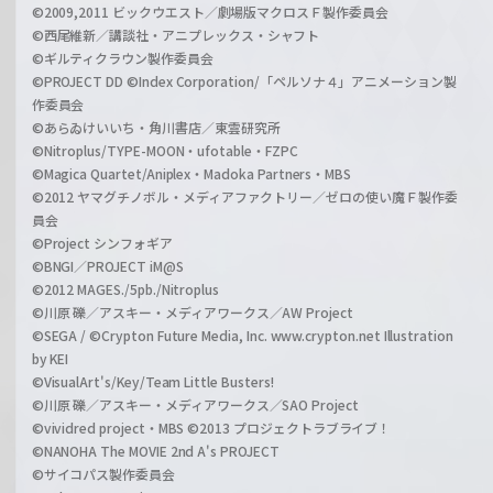
©2009,2011 ビックウエスト／劇場版マクロスＦ製作委員会
©西尾維新／講談社・アニプレックス・シャフト
©ギルティクラウン製作委員会
©PROJECT DD ©Index Corporation/「ペルソナ４」アニメーション製
作委員会
©あらゐけいいち・角川書店／東雲研究所
©Nitroplus/TYPE-MOON・ufotable・FZPC
©Magica Quartet/Aniplex・Madoka Partners・MBS
©2012 ヤマグチノボル・メディアファクトリー／ゼロの使い魔Ｆ製作委
員会
©Project シンフォギア
©BNGI／PROJECT iM@S
©2012 MAGES./5pb./Nitroplus
©川原 礫／アスキー・メディアワークス／AW Project
©SEGA / ©Crypton Future Media, Inc. www.crypton.net Illustration
by KEI
©VisualArt's/Key/Team Little Busters!
©川原 礫／アスキー・メディアワークス／SAO Project
©vividred project・MBS ©2013 プロジェクトラブライブ！
©NANOHA The MOVIE 2nd A's PROJECT
©サイコパス製作委員会