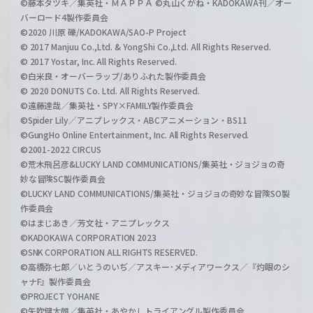
©藤本タツキ／集英社・ＭＡＰＰＡ ©丸山くがね・KADOKAWA刊／オー
バーロード4製作委員会
©2020 川原 礫/KADOKAWA/SAO-P Project
© 2017 Manjuu Co.,Ltd. & YongShi Co.,Ltd. All Rights Reserved.
© 2017 Yostar, Inc. All Rights Reserved.
©白米良・オーバーラップ/ありふれた製作委員会
© 2020 DONUTS Co. Ltd. All Rights Reserved.
©遠藤達哉／集英社・SPY×FAMILY製作委員会
©Spider Lily／アニプレックス・ABCアニメーション・BS11
©GungHo Online Entertainment, Inc. All Rights Reserved.
©2001-2022 CIRCUS
©荒木飛呂彦&LUCKY LAND COMMUNICATIONS/集英社・ジョジョの奇
妙な冒険SC製作委員会
©LUCKY LAND COMMUNICATIONS/集英社・ジョジョの奇妙な冒険SO製
作委員会
©はまじあき／芳文社・アニプレックス
©KADOKAWA CORPORATION 2023
©SNK CORPORATION ALL RIGHTS RESERVED.
©高橋弥七郎／いとうのいぢ／アスキー･メディアワークス／『灼眼のシ
ャナF』製作委員会
©PROJECT YOHANE
©矢吹健太朗／集英社・あやかしトライアングル製作委員会