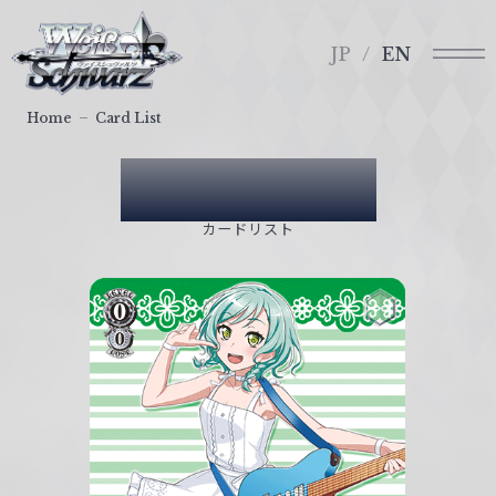
メ
ヴ
ニ
ァ
JP
EN
ュ
イ
ー
ス
Home
Card List
シ
ュ
Card List
ヴ
ァ
カードリスト
ル
ツ
｜
W
e
i
ß
S
c
h