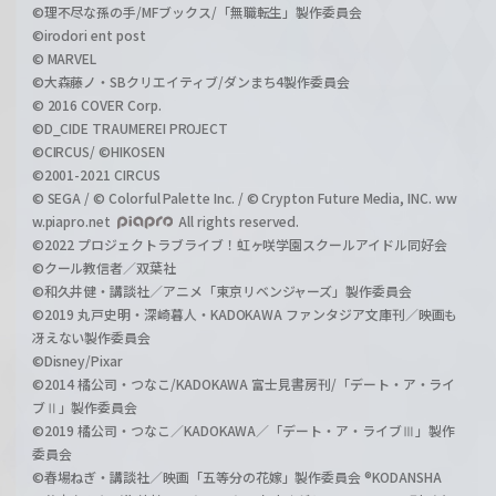
©理不尽な孫の手/MFブックス/「無職転生」製作委員会
©irodori ent post
© MARVEL
©大森藤ノ・SBクリエイティブ/ダンまち4製作委員会
© 2016 COVER Corp.
©D_CIDE TRAUMEREI PROJECT
©CIRCUS/ ©HIKOSEN
©2001-2021 CIRCUS
© SEGA / © Colorful Palette Inc. / © Crypton Future Media, INC. ww
w.piapro.net
All rights reserved.
©2022 プロジェクトラブライブ！虹ヶ咲学園スクールアイドル同好会
©クール教信者／双葉社
©和久井健・講談社／アニメ「東京リベンジャーズ」製作委員会
©2019 丸戸史明・深崎暮人・KADOKAWA ファンタジア文庫刊／映画も
冴えない製作委員会
©Disney/Pixar
©2014 橘公司・つなこ/KADOKAWA 富士見書房刊/「デート・ア・ライ
ブⅡ」製作委員会
©2019 橘公司・つなこ／KADOKAWA／「デート・ア・ライブⅢ」製作
委員会
©春場ねぎ・講談社／映画「五等分の花嫁」製作委員会 ®KODANSHA