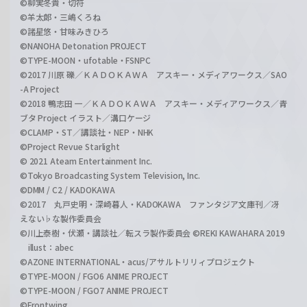
©柳実冬貴・切符
©羊太郎・三嶋くろね
©諸星悠・甘味みきひろ
©NANOHA Detonation PROJECT
©TYPE-MOON・ufotable・FSNPC
©2017 川原 礫／ＫＡＤＯＫＡＷＡ アスキー・メディアワークス／SAO
-A Project
©2018 鴨志田 一／ＫＡＤＯＫＡＷＡ アスキー・メディアワークス／青
ブタ Project イラスト／溝口ケージ
©CLAMP・ST／講談社・NEP・NHK
©Project Revue Starlight
© 2021 Ateam Entertainment Inc.
©Tokyo Broadcasting System Television, Inc.
©DMM / C2 / KADOKAWA
©2017 丸戸史明・深崎暮人・KADOKAWA ファンタジア文庫刊／冴
えない♭な製作委員会
©川上泰樹・伏瀬・講談社／転スラ製作委員会 ©REKI KAWAHARA 2019
illust：abec
©AZONE INTERNATIONAL・acus/アサルトリリィプロジェクト
©TYPE-MOON / FGO6 ANIME PROJECT
©TYPE-MOON / FGO7 ANIME PROJECT
©Frontwing