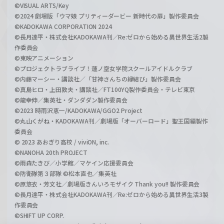
©VISUAL ARTS/Key
©2024 劇場版「ウマ娘 プリティーダービー 新時代の扉」製作委員会
©KADOKAWA CORPORATION 2024
©長月達平・株式会社KADOKAWA刊／Re:ゼロから始める異世界生活2製
作委員会
©東映アニメーション
©プロジェクトラブライブ！蓮ノ空女学院スクールアイドルクラブ
©内藤マーシー・講談社／「甘神さんちの縁結び」製作委員会
©真島ヒロ・上田敦夫・講談社／FT100YQ製作委員会・テレビ東京
©龍幸伸／集英社・ダンダダン製作委員会
©2023 時雨沢恵一/KADOKAWA/GGO2 Project
©丸山くがね・KADOKAWA刊／劇場版「オーバーロード」聖王国編製作
委員会
© 2023 あおぎり高校 / viviON, inc.
©NANOHA 20th PROJECT
©雨森たきび／小学館／マケイン応援委員会
©防衛隊第３部隊 ©松本直也／集英社
©原悠衣・芳文社／劇場版きんいろモザイク Thank you!! 製作委員会
©長月達平・株式会社KADOKAWA刊／Re:ゼロから始める異世界生活3製
作委員会
©SHIFT UP CORP.