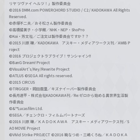
リヤ ツヴァイ ヘルツ！」製作委員会
©2016 DMM.com POWERCHORD STUDIO / C2 / KADOKAWA All Rights
Reserved.
©赤塚不二夫／おそ松さん製作委員会
©高橋留美子・小学館／NHK・NEP・ShoPro
©Koi・芳文社／ご注文は製作委員会ですか？？
©2015 川原 礫／KADOKAWA アスキー・メディアワークス刊／AWIB P
roject
©2016 プロジェクトラブライブ！サンシャイン!!
©BanG Dream! Project
©VisualArt's/Key/Rewrite Project
©ATLUS ©SEGA All rights reserved.
©2015 CIRCUS
©TRIGGER・岡田麿里／キズナイーバー製作委員会
©長月達平・株式会社KADOKAWA刊／Re:ゼロから始める異世界生活製
作委員会
©&™Lucasfilm Ltd.
©SEGA／チェンクロ・フィルムパートナーズ
©2016 川原 礫／ＫＡＤＯＫＡＷＡ アスキー・メディアワークス刊／S
AO MOVIE Project
©ViVid Strike PROJECT ©2016 暁なつめ・三嶋くろね／ＫＡＤＯＫＡ