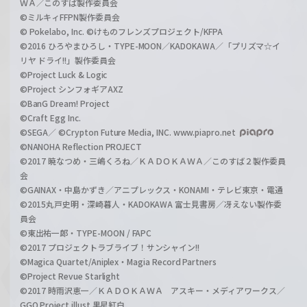
ＷＡ／このすば製作委員会
©ミルキィFFPN製作委員会
© Pokelabo, Inc. ©けものフレンズプロジェクト/KFPA
©2016 ひろやまひろし・TYPE-MOON／KADOKAWA／「プリズマ☆イ
リヤ ドライ!!」製作委員会
©Project Luck & Logic
©Project シンフォギアAXZ
©BanG Dream! Project
©Craft Egg Inc.
©SEGA／ ©Crypton Future Media, INC. www.piapro.net
©NANOHA Reflection PROJECT
©2017 暁なつめ・三嶋くろね／ＫＡＤＯＫＡＷＡ／このすば２製作委員
会
©GAINAX・中島かずき／アニプレックス・KONAMI・テレビ東京・電通
©2015丸戸史明・深崎暮人・KADOKAWA 富士見書房／冴えない製作委
員会
©東出祐一郎・TYPE-MOON / FAPC
©2017 プロジェクトラブライブ！サンシャイン!!
©Magica Quartet/Aniplex・Magia Record Partners
©Project Revue Starlight
©2017 時雨沢恵一／ＫＡＤＯＫＡＷＡ アスキー・メディアワークス／
GGO Project illust.黒星紅白