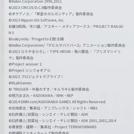
©Index Corporation 1996,2011
©2013 CIRCUS/D.C.III製作委員会
©オケアノス／「翠星のガルガンティア」製作委員会
©2013 Nippon Ichi Software, Inc.
©鎌池和馬／冬川基／アスキー・メディアワークス／PROJECT-RAILGU
N S
©sole;viola／Progetto 幻影太陽
©Index Corporation/「デビルサバイバー2」アニメーション製作委員会
©2013 ひろやまひろし・TYPE-MOON・角川書店／「プリズマ☆イリ
ヤ」製作委員会
©Project wooser 2
©Project シンフォギアＧ
©2013 プロジェクトラブライブ！
©KLabGames
© TRIGGER・中島かずき／キルラキル製作委員会
©橙乃ままれ・KADOKAWA／NHK・NEP
©2014 DMM.com/KADOKAWA GAMES All Rights Reserved.
©古味直志／集英社・アニプレックス・シャフト・MBS
©臼井儀人/双葉社・シンエイ・テレビ朝日・ADK
©臼井儀人/双葉社・シンエイ・テレビ朝日・ADK 2001,2002,2014
©貴家悠・橘賢一／集英社・Project TERRAFORMARS
©劇場版ミルキィホームズ製作委員会