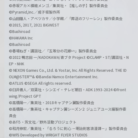
©赤坂アカ×横槍メンゴ／集英社・【推しの子】製作委員会
©Pyramid,Inc.／成子坂製作所
©山田鐘人・アベツカサ／小学館／「葬送のフリーレン」製作委員会
©2015, 2017, 2021 BIGWEST
©Bushiroad
©HAKAMA Inc
©Bushiroad
©春場ねぎ・講談社／「五等分の花嫁∽」製作委員会
©2022 鴨志田 一/KADOKAWA/青ブタ Project ©CLAMP・ST/講談社・N
EP・NHK
© NEXON Games Co., Ltd. & Yostar, Inc. All Rights Reserved. THE ID
OLM@STER™& ©Bandai Namco Entertainment Inc.
©ATLUS ©SEGA All rights reserved.
©臼井儀人／双葉社・シンエイ・テレビ朝日・ADK 1993-2024 ©Front
wing/Project GPT
©高橋陽一／集英社・2018キャプテン翼製作委員会
©高橋陽一／集英社・キャプテン翼シーズン２ ジュニアユース編製作委
員会
©あfろ・芳文社／野外活動プロジェクト
©和月伸宏／集英社・「るろうに剣心 －明治剣客浪漫譚－」製作委員会
©WFS Developed by WRIGHT FLYER STUDIOS