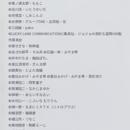
©竜ノ湖太郎・ももこ
©谷川流・いとうのいぢ
©月夜涙・しおこんぶ
©水野良・グループSNE・出渕裕・左
©三田誠・pako
©LUCKY LAND COMMUNICATIONS/集英社・ジョジョの奇妙な冒険GW製
作委員会
©葵せきな・狗神煌
©あざの耕平・すみ兵 ©石踏一榮・みやま零
©井中だちま・飯田ぽち。
©恵比須清司・ぎん太郎
©鏡貴也・とよた瑣織
©春日みかげ・みやま零 ©春日みかげ・みやま零・深井涼介
©賀東招二・四季童子
©賀東招二・なかじまゆか
©神坂一・あらいずみるい
©木村心一・こぶいち むりりん
©榊一郎・なまにくＡＴＫ（ニトロプラス）
©細音啓・猫鍋蒼
©橘公司・つなこ
©築地俊彦・駒都え～じ