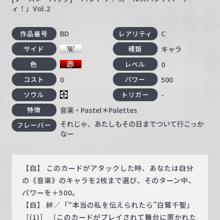
ィ！」Vol.2
BD
C
作品番号
レアリティ
キャラ
サイド
種類
0
色
レベル
0
500
コスト
パワー
-
ソウル
トリガー
音楽・Pastel＊Palettes
特徴
それじゃ、あたしもその日までついて行こっか
フレーバー
なー
【自】 このカードがアタックした時、あなたは自分
の《音楽》のキャラを2枚まで選び、そのターン中、
パワーを＋500。
【自】 絆／「“本当の私を伝えられたら”白鷺千聖」
［(1)］ （このカードがプレイされて舞台に置かれた