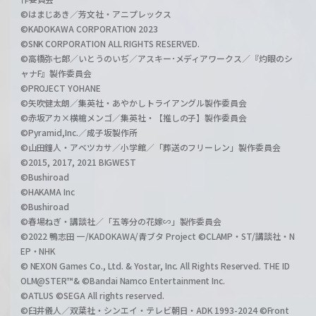
©はまじあき／芳文社・アニプレックス
©KADOKAWA CORPORATION 2023
©SNK CORPORATION ALL RIGHTS RESERVED.
©高橋弥七郎／いとうのいぢ／アスキー･メディアワークス／『灼眼のシ
ャナF』製作委員会
©PROJECT YOHANE
©矢吹健太朗／集英社・あやかしトライアングル製作委員会
©赤坂アカ×横槍メンゴ／集英社・【推しの子】製作委員会
©Pyramid,Inc.／成子坂製作所
©山田鐘人・アベツカサ／小学館／「葬送のフリーレン」製作委員会
©2015, 2017, 2021 BIGWEST
©Bushiroad
©HAKAMA Inc
©Bushiroad
©春場ねぎ・講談社／「五等分の花嫁∽」製作委員会
©2022 鴨志田 一/KADOKAWA/青ブタ Project ©CLAMP・ST/講談社・N
EP・NHK
© NEXON Games Co., Ltd. & Yostar, Inc. All Rights Reserved. THE ID
OLM@STER™& ©Bandai Namco Entertainment Inc.
©ATLUS ©SEGA All rights reserved.
©臼井儀人／双葉社・シンエイ・テレビ朝日・ADK 1993-2024 ©Front