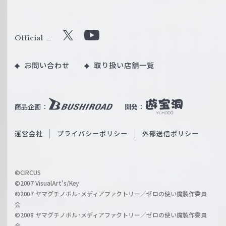
ヴ
ァ
ル
Official
X
Y
ツ
o
｜
お問い合わせ
取り扱い店舗一覧
u
W
T
e
u
i
b
商品企画：
開発：
ß
e
S
O
運営会社
プライバシーポリシー
外部送信ポリシー
c
f
h
f
w
i
a
©CIRCUS
c
©2007 VisualArt's/Key
r
i
©2007 ヤマグチノボル･メディアファクトリー／ゼロの使い魔製作委員
z
会
a
©2008 ヤマグチノボル･メディアファクトリー／ゼロの使い魔製作委員
l
会