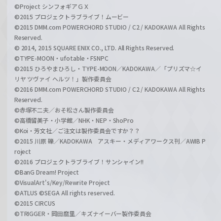
©Project シンフォギアＧＸ
©2015 プロジェクトラブライブ！ムービー
©2015 DMM.com POWERCHORD STUDIO / C2 / KADOKAWA All Rights
Reserved.
© 2014, 2015 SQUARE ENIX CO., LTD. All Rights Reserved.
©TYPE-MOON・ufotable・FSNPC
©2015 ひろやまひろし・TYPE-MOON／KADOKAWA／「プリズマ☆イ
リヤ ツヴァイ ヘルツ！」製作委員会
©2016 DMM.com POWERCHORD STUDIO / C2 / KADOKAWA All Rights
Reserved.
©赤塚不二夫／おそ松さん製作委員会
©高橋留美子・小学館／NHK・NEP・ShoPro
©Koi・芳文社／ご注文は製作委員会ですか？？
©2015 川原 礫／KADOKAWA アスキー・メディアワークス刊／AWIB P
roject
©2016 プロジェクトラブライブ！サンシャイン!!
©BanG Dream! Project
©VisualArt's/Key/Rewrite Project
©ATLUS ©SEGA All rights reserved.
©2015 CIRCUS
©TRIGGER・岡田麿里／キズナイーバー製作委員会