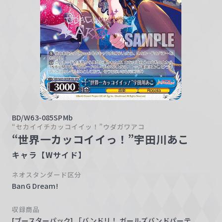
w
a
r
z
BD/W63-085SPMb
“セカイイチカッコイイッ！”ウダガワアコ
“世界一カッコイイっ！”宇田川あこ
キャラ【Wサイド】
ネオスタンダード区分
BanG Dream!
収録商品
[ブースターパック] 「バンドリ！ ガールズバンドパーテ