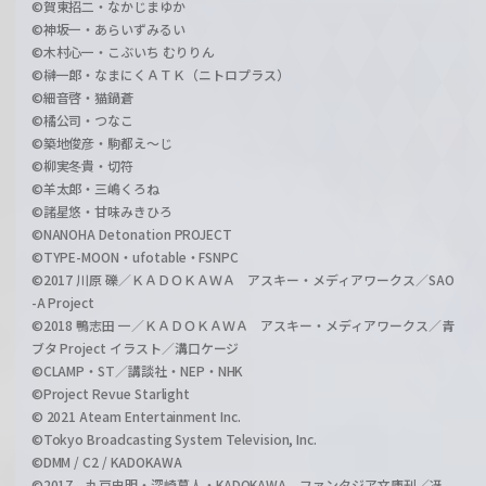
©賀東招二・なかじまゆか
©神坂一・あらいずみるい
©木村心一・こぶいち むりりん
©榊一郎・なまにくＡＴＫ（ニトロプラス）
©細音啓・猫鍋蒼
©橘公司・つなこ
©築地俊彦・駒都え～じ
©柳実冬貴・切符
©羊太郎・三嶋くろね
©諸星悠・甘味みきひろ
©NANOHA Detonation PROJECT
©TYPE-MOON・ufotable・FSNPC
©2017 川原 礫／ＫＡＤＯＫＡＷＡ アスキー・メディアワークス／SAO
-A Project
©2018 鴨志田 一／ＫＡＤＯＫＡＷＡ アスキー・メディアワークス／青
ブタ Project イラスト／溝口ケージ
©CLAMP・ST／講談社・NEP・NHK
©Project Revue Starlight
© 2021 Ateam Entertainment Inc.
©Tokyo Broadcasting System Television, Inc.
©DMM / C2 / KADOKAWA
©2017 丸戸史明・深崎暮人・KADOKAWA ファンタジア文庫刊／冴