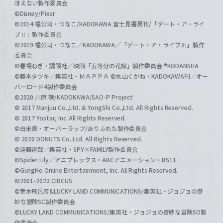
冴えない製作委員会
©Disney/Pixar
©2014 橘公司・つなこ/KADOKAWA 富士見書房刊/「デート・ア・ライ
ブⅡ」製作委員会
©2019 橘公司・つなこ／KADOKAWA／「デート・ア・ライブⅢ」製作
委員会
©春場ねぎ・講談社／映画「五等分の花嫁」製作委員会 ®KODANSHA
©藤本タツキ／集英社・ＭＡＰＰＡ ©丸山くがね・KADOKAWA刊／オー
バーロード4製作委員会
©2020 川原 礫/KADOKAWA/SAO-P Project
© 2017 Manjuu Co.,Ltd. & YongShi Co.,Ltd. All Rights Reserved.
© 2017 Yostar, Inc. All Rights Reserved.
©白米良・オーバーラップ/ありふれた製作委員会
© 2020 DONUTS Co. Ltd. All Rights Reserved.
©遠藤達哉／集英社・SPY×FAMILY製作委員会
©Spider Lily／アニプレックス・ABCアニメーション・BS11
©GungHo Online Entertainment, Inc. All Rights Reserved.
©2001-2022 CIRCUS
©荒木飛呂彦&LUCKY LAND COMMUNICATIONS/集英社・ジョジョの奇
妙な冒険SC製作委員会
©LUCKY LAND COMMUNICATIONS/集英社・ジョジョの奇妙な冒険SO製
作委員会