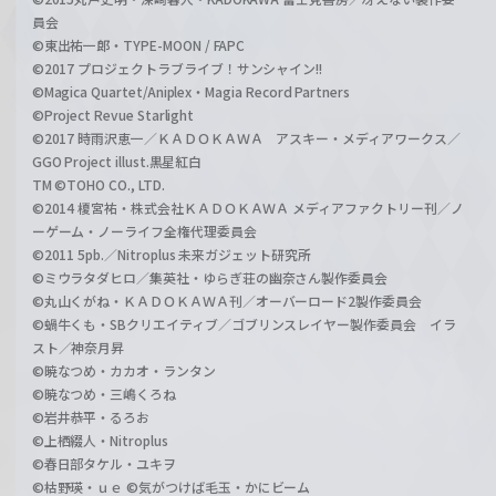
員会
©東出祐一郎・TYPE-MOON / FAPC
©2017 プロジェクトラブライブ！サンシャイン!!
©Magica Quartet/Aniplex・Magia Record Partners
©Project Revue Starlight
©2017 時雨沢恵一／ＫＡＤＯＫＡＷＡ アスキー・メディアワークス／
GGO Project illust.黒星紅白
TM ©TOHO CO., LTD.
©2014 榎宮祐・株式会社ＫＡＤＯＫＡＷＡ メディアファクトリー刊／ノ
ーゲーム・ノーライフ全権代理委員会
©2011 5pb.／Nitroplus 未来ガジェット研究所
©ミウラタダヒロ／集英社・ゆらぎ荘の幽奈さん製作委員会
©丸山くがね・ＫＡＤＯＫＡＷＡ刊／オーバーロード2製作委員会
©蝸牛くも・SBクリエイティブ／ゴブリンスレイヤー製作委員会 イラ
スト／神奈月昇
©暁なつめ・カカオ・ランタン
©暁なつめ・三嶋くろね
©岩井恭平・るろお
©上栖綴人・Nitroplus
©春日部タケル・ユキヲ
©枯野瑛・ｕｅ ©気がつけば毛玉・かにビーム