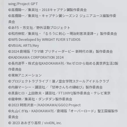
wing/Project GPT
©高橋陽一／集英社・2018キャプテン翼製作委員会
©高橋陽一／集英社・キャプテン翼シーズン２ ジュニアユース編製作委
員会
©あfろ・芳文社／野外活動プロジェクト
©和月伸宏／集英社・「るろうに剣心 －明治剣客浪漫譚－」製作委員会
©WFS Developed by WRIGHT FLYER STUDIOS
©VISUAL ARTS/Key
©2024 劇場版「ウマ娘 プリティーダービー 新時代の扉」製作委員会
©KADOKAWA CORPORATION 2024
©長月達平・株式会社KADOKAWA刊／Re:ゼロから始める異世界生活2製
作委員会
©東映アニメーション
©プロジェクトラブライブ！蓮ノ空女学院スクールアイドルクラブ
©内藤マーシー・講談社／「甘神さんちの縁結び」製作委員会
©真島ヒロ・上田敦夫・講談社／FT100YQ製作委員会・テレビ東京
©龍幸伸／集英社・ダンダダン製作委員会
©2023 時雨沢恵一/KADOKAWA/GGO2 Project
©丸山くがね・KADOKAWA刊／劇場版「オーバーロード」聖王国編製作
委員会
© 2023 あおぎり高校 / viviON, inc.