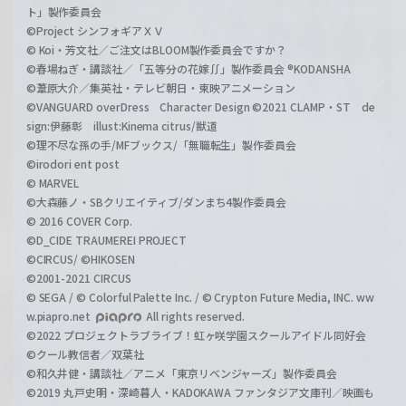
ト」製作委員会
©Project シンフォギアＸＶ
© Koi・芳文社／ご注文はBLOOM製作委員会ですか？
©春場ねぎ・講談社／「五等分の花嫁∬」製作委員会 ®KODANSHA
©葦原大介／集英社・テレビ朝日・東映アニメーション
©VANGUARD overDress Character Design ©2021 CLAMP・ST de
sign:伊藤彰 illust:Kinema citrus/獣道
©理不尽な孫の手/MFブックス/「無職転生」製作委員会
©irodori ent post
© MARVEL
©大森藤ノ・SBクリエイティブ/ダンまち4製作委員会
© 2016 COVER Corp.
©D_CIDE TRAUMEREI PROJECT
©CIRCUS/ ©HIKOSEN
©2001-2021 CIRCUS
© SEGA / © Colorful Palette Inc. / © Crypton Future Media, INC. ww
w.piapro.net
All rights reserved.
©2022 プロジェクトラブライブ！虹ヶ咲学園スクールアイドル同好会
©クール教信者／双葉社
©和久井健・講談社／アニメ「東京リベンジャーズ」製作委員会
©2019 丸戸史明・深崎暮人・KADOKAWA ファンタジア文庫刊／映画も