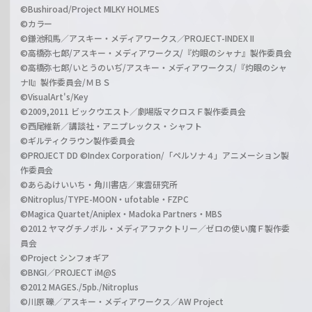
©Bushiroad/Project MILKY HOLMES
©カラー
©鎌池和馬／アスキー・メディアワークス／PROJECT-INDEX II
©高橋弥七郎/アスキー・メディアワークス/『灼眼のシャナ』製作委員会
©高橋弥七郎/いとうのいぢ/アスキー・メディアワークス/『灼眼のシャ
ナII』製作委員会/ＭＢＳ
©VisualArt's/Key
©2009,2011 ビックウエスト／劇場版マクロスＦ製作委員会
©西尾維新／講談社・アニプレックス・シャフト
©ギルティクラウン製作委員会
©PROJECT DD ©Index Corporation/「ペルソナ４」アニメーション製
作委員会
©あらゐけいいち・角川書店／東雲研究所
©Nitroplus/TYPE-MOON・ufotable・FZPC
©Magica Quartet/Aniplex・Madoka Partners・MBS
©2012 ヤマグチノボル・メディアファクトリー／ゼロの使い魔Ｆ製作委
員会
©Project シンフォギア
©BNGI／PROJECT iM@S
©2012 MAGES./5pb./Nitroplus
©川原 礫／アスキー・メディアワークス／AW Project