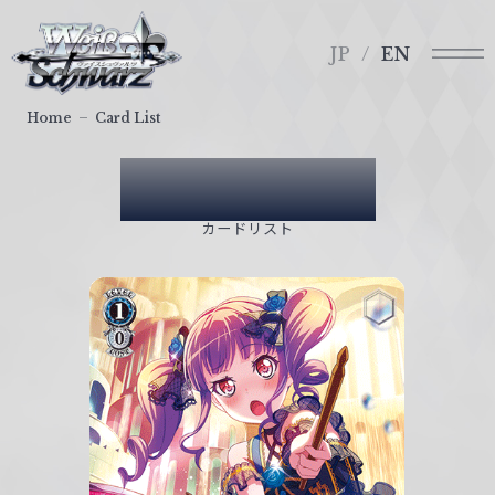
メ
ヴ
ニ
ァ
JP
EN
ュ
イ
ー
ス
Home
Card List
シ
ュ
Card List
ヴ
ァ
カードリスト
ル
ツ
｜
W
e
i
ß
S
c
h