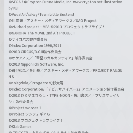
©SEGA / ©Crypton Future Media, Inc. www.crypton.net Illustration
by KEI
©VisualArt's/Key/Team Little Busters!
©川原 礫／アスキー・メディアワークス／SAO Project
©vividred project・MBS ©2013 プロジェクトラブライブ！
©NANOHA The MOVIE 2nd A's PROJECT
©サイコパス製作委員会
©Index Corporation 1996,2011
©2013 CIRCUS/D.C.III製作委員会
©オケアノス／「翠星のガルガンティア」製作委員会
©2013 Nippon Ichi Software, Inc.
©鎌池和馬／冬川基／アスキー・メディアワークス／PROJECT-RAILGU
N S
©sole;viola／Progetto 幻影太陽
©Index Corporation/「デビルサバイバー2」アニメーション製作委員会
©2013 ひろやまひろし・TYPE-MOON・角川書店／「プリズマ☆イリ
ヤ」製作委員会
©Project wooser 2
©Project シンフォギアＧ
©2013 プロジェクトラブライブ！
©KLabGames
© TRIGGER・中島かずき／キルラキル製作委員会