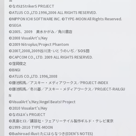
C
©なのはStrikerS PROJECT
h
©ATLUS CO.,LTD.1996,2006 ALL RIGHTS RESERVED.
a
©NIPPON ICHI SOFTWARE INC. ©TYPE-MOON All Rights Reserved.
n
©SEGA
©2005、2009 美水かがみ／角川書店
n
©2008 VisualArt's/Key
e
©2009 Nitroplus/Project Phantom
l
©2007,2008,2009谷川流･いとうのいぢ／
SOS団
©CAPCOM CO., LTD. 2009 ALL RIGHTS RESERVED.
©窪岡俊之
©BNGI
©ATLUS CO.,LTD. 1996,2008
©鎌池和馬／アスキー・メディアワークス／PROJECT-INDEX
©鎌池和馬／冬川基／アスキー・メディアワークス／PROJECT-RAILGU
N
©VisualArt's/Key/Angel Beats! Project
©2010 Visualart's/Key
©なのはA's PROJECT
©真島ヒロ／講談社・フェアリーテイル製作ギルド・テレビ東京
©1999-2010 TYPE-MOON
©Bushiroad illust:たにはらなつき(EDEN'S NOTES)