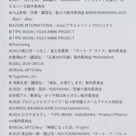
えない♭な製作委員会
©川上泰樹・伏瀬・講談社／転スラ製作委員会 ©REKI KAWAHARA 2019
illust：abec
©AZONE INTERNATIONAL・acus/アサルトリリィプロジェクト
©TYPE-MOON / FGO6 ANIME PROJECT
©TYPE-MOON / FGO7 ANIME PROJECT
©Frontwing
©2013 橘公司・つなこ／富士見書房／「デート･ア･ライブ」製作委員会
©春場ねぎ・講談社／「五等分の花嫁」製作委員会 ®KODANSHA
©2001-2020 CIRCUS
©VISUAL ARTS/Key
© Cygames, Inc.
© 宮島礼吏・講談社／「彼女、お借りします」製作委員会
©2020 夕蜜柑・狐印／KADOKAWA／防振り製作委員会
©赤坂アカ／集英社・かぐや様は告らせたい製作委員会
©2020 プロジェクトラブライブ！虹ヶ咲学園スクールアイドル同好会
©SUNRISE ©BANDAI NAMCO Entertainment Inc.
©2019 ひろやまひろし・TYPE-MOON／KADOKAWA／Prisma☆Phanta
sm製作委員会
©VISUAL ARTS/Key/「神様になった日」Project
©2020 東出祐一郎・橘公司・NOCO/KADOKAWA/「デート・ア・バレッ