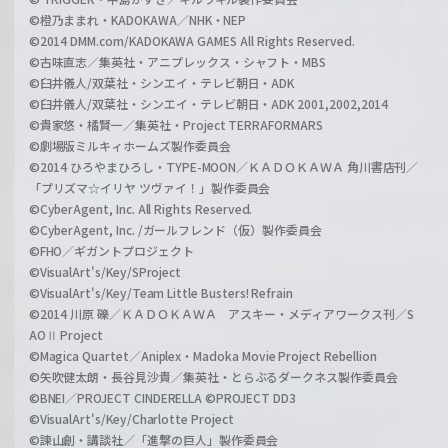
©橙乃ままれ・KADOKAWA／NHK・NEP
©2014 DMM.com/KADOKAWA GAMES All Rights Reserved.
©古味直志／集英社・アニプレックス・シャフト・MBS
©臼井儀人/双葉社・シンエイ・テレビ朝日・ADK
©臼井儀人/双葉社・シンエイ・テレビ朝日・ADK 2001,2002,2014
©貴家悠・橘賢一／集英社・Project TERRAFORMARS
©劇場版ミルキィホームズ製作委員会
©2014 ひろやまひろし・TYPE-MOON／ＫＡＤＯＫＡＷＡ 角川書店刊／
「プリズマ☆イリヤ ツヴァイ！」製作委員会
©CyberAgent, Inc. All Rights Reserved.
©CyberAgent, Inc. /ガールフレンド（仮）製作委員会
©FHO／ギガントプロジェクト
©VisualArt's/Key/SProject
©VisualArt's/Key/Team Little Busters! Refrain
©2014 川原 礫／ＫＡＤＯＫＡＷＡ アスキー・メディアワークス刊／S
AOⅡ Project
©Magica Quartet／Aniplex・Madoka Movie Project Rebellion
©矢吹健太朗・長谷見沙貴／集英社・とらぶるダークネス製作委員会
©BNEI／PROJECT CINDERELLA ©PROJECT DD3
©VisualArt's/Key/Charlotte Project
©諫山創・講談社／「進撃の巨人」製作委員会