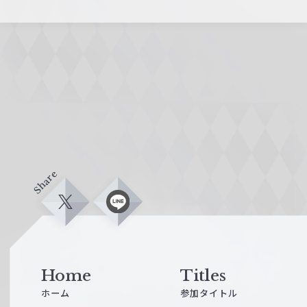
Share
X
L
i
n
e
Home
Titles
ホーム
参加タイトル