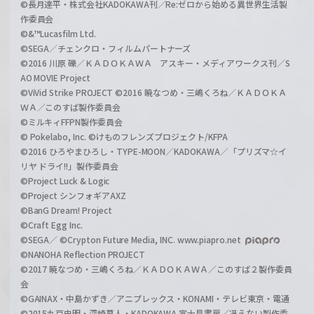
©長月達平・株式会社KADOKAWA刊／Re:ゼロから始める異世界生活製
作委員会
©&™Lucasfilm Ltd.
©SEGA／チェンクロ・フィルムパートナーズ
©2016 川原 礫／ＫＡＤＯＫＡＷＡ アスキー・メディアワークス刊／S
AO MOVIE Project
©ViVid Strike PROJECT ©2016 暁なつめ・三嶋くろね／ＫＡＤＯＫＡ
ＷＡ／このすば製作委員会
©ミルキィFFPN製作委員会
© Pokelabo, Inc. ©けものフレンズプロジェクト/KFPA
©2016 ひろやまひろし・TYPE-MOON／KADOKAWA／「プリズマ☆イ
リヤ ドライ!!」製作委員会
©Project Luck & Logic
©Project シンフォギアAXZ
©BanG Dream! Project
©Craft Egg Inc.
©SEGA／ ©Crypton Future Media, INC. www.piapro.net
©NANOHA Reflection PROJECT
©2017 暁なつめ・三嶋くろね／ＫＡＤＯＫＡＷＡ／このすば２製作委員
会
©GAINAX・中島かずき／アニプレックス・KONAMI・テレビ東京・電通
©2015丸戸史明・深崎暮人・KADOKAWA 富士見書房／冴えない製作委