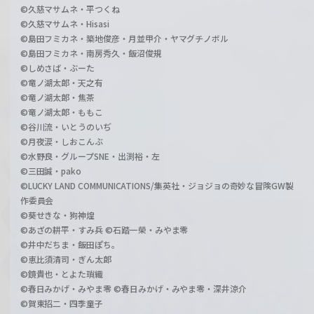
©久慈マサムネ・平つくね
©久慈マサムネ・Hisasi
©島田フミカネ・築地俊彦・月並甲介・ヤマグチノボル
©島田フミカネ・南房秀久・飯沼俊規
©しめさば・ぶーた
©竜ノ湖太郎・天之有
©竜ノ湖太郎・焦茶
©竜ノ湖太郎・ももこ
©谷川流・いとうのいぢ
©月夜涙・しおこんぶ
©水野良・グループSNE・出渕裕・左
©三田誠・pako
©LUCKY LAND COMMUNICATIONS/集英社・ジョジョの奇妙な冒険GW製
作委員会
©葵せきな・狗神煌
©あざの耕平・すみ兵 ©石踏一榮・みやま零
©井中だちま・飯田ぽち。
©恵比須清司・ぎん太郎
©鏡貴也・とよた瑣織
©春日みかげ・みやま零 ©春日みかげ・みやま零・深井涼介
©賀東招二・四季童子