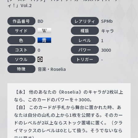
ィ！」Vol.2
BD
SPMb
作品番号
レアリティ
キャラ
サイド
種類
1
色
レベル
0
3000
コスト
パワー
-
ソウル
トリガー
音楽・Roselia
特徴
【永】 他のあなたの《Roselia》のキャラが2枚以上
なら、このカードのパワーを＋3000。
【自】 このカードが手札から舞台に置かれた時、あ
なたは自分の山札の上から1枚を公開する。そのカー
ドのレベルが2以上ならストック置場に置く。（クラ
イマックスのレベルは0として扱う。そうでないなら
元に戻す）