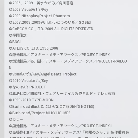
©2005、2009 美水かがみ／角川書店
n
©2008 VisualArt's/Key
e
©2009 Nitroplus/Project Phantom
l
©2007,2008,2009谷川流･いとうのいぢ／
SOS団
©CAPCOM CO., LTD. 2009 ALL RIGHTS RESERVED.
©窪岡俊之
©BNGI
©ATLUS CO.,LTD. 1996,2008
©鎌池和馬／アスキー・メディアワークス／PROJECT-INDEX
©鎌池和馬／冬川基／アスキー・メディアワークス／PROJECT-RAILGU
N
©VisualArt's/Key/Angel Beats! Project
©2010 Visualart's/Key
©なのはA's PROJECT
©真島ヒロ／講談社・フェアリーテイル製作ギルド・テレビ東京
©1999-2010 TYPE-MOON
©Bushiroad illust:たにはらなつき(EDEN'S NOTES)
©Bushiroad/Project MILKY HOLMES
©カラー
©鎌池和馬／アスキー・メディアワークス／PROJECT-INDEX II
©高橋弥七郎/アスキー・メディアワークス/『灼眼のシャナ』製作委員会