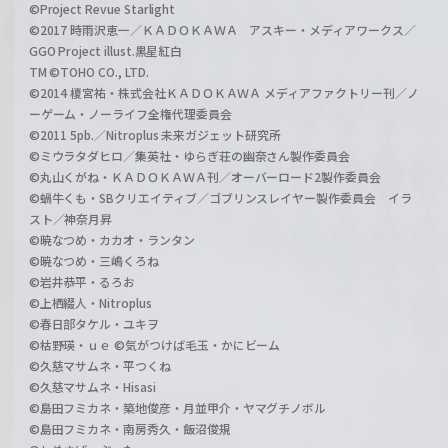
©Project Revue Starlight
©2017 時雨沢恵一／ＫＡＤＯＫＡＷＡ アスキー・メディアワークス／
GGO Project illust.黒星紅白
TM ©TOHO CO., LTD.
©2014 榎宮祐・株式会社ＫＡＤＯＫＡＷＡ メディアファクトリー刊／ノ
ーゲーム・ノーライフ全権代理委員会
©2011 5pb.／Nitroplus 未来ガジェット研究所
©ミウラタダヒロ／集英社・ゆらぎ荘の幽奈さん製作委員会
©丸山くがね・ＫＡＤＯＫＡＷＡ刊／オーバーロード2製作委員会
©蝸牛くも・SBクリエイティブ／ゴブリンスレイヤー製作委員会 イラ
スト／神奈月昇
©暁なつめ・カカオ・ランタン
©暁なつめ・三嶋くろね
©岩井恭平・るろお
©上栖綴人・Nitroplus
©春日部タケル・ユキヲ
©枯野瑛・ｕｅ ©気がつけば毛玉・かにビーム
©久慈マサムネ・平つくね
©久慈マサムネ・Hisasi
©島田フミカネ・築地俊彦・月並甲介・ヤマグチノボル
©島田フミカネ・南房秀久・飯沼俊規