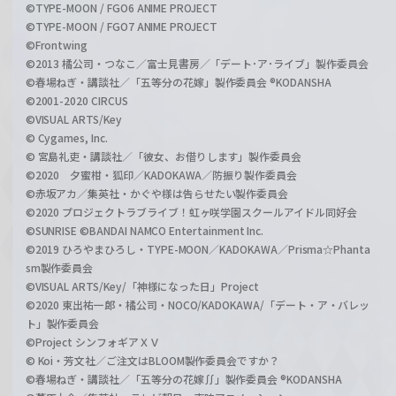
©TYPE-MOON / FGO6 ANIME PROJECT
©TYPE-MOON / FGO7 ANIME PROJECT
©Frontwing
©2013 橘公司・つなこ／富士見書房／「デート･ア･ライブ」製作委員会
©春場ねぎ・講談社／「五等分の花嫁」製作委員会 ®KODANSHA
©2001-2020 CIRCUS
©VISUAL ARTS/Key
© Cygames, Inc.
© 宮島礼吏・講談社／「彼女、お借りします」製作委員会
©2020 夕蜜柑・狐印／KADOKAWA／防振り製作委員会
©赤坂アカ／集英社・かぐや様は告らせたい製作委員会
©2020 プロジェクトラブライブ！虹ヶ咲学園スクールアイドル同好会
©SUNRISE ©BANDAI NAMCO Entertainment Inc.
©2019 ひろやまひろし・TYPE-MOON／KADOKAWA／Prisma☆Phanta
sm製作委員会
©VISUAL ARTS/Key/「神様になった日」Project
©2020 東出祐一郎・橘公司・NOCO/KADOKAWA/「デート・ア・バレッ
ト」製作委員会
©Project シンフォギアＸＶ
© Koi・芳文社／ご注文はBLOOM製作委員会ですか？
©春場ねぎ・講談社／「五等分の花嫁∬」製作委員会 ®KODANSHA