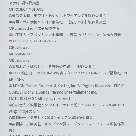
ャナF』製作委員会
©PROJECT YOHANE
©矢吹健太朗／集英社・あやかしトライアングル製作委員会
©赤坂アカ×横槍メンゴ／集英社・【推しの子】製作委員会
©Pyramid,Inc.／成子坂製作所
©山田鐘人・アベツカサ／小学館／「葬送のフリーレン」製作委員会
©2015, 2017, 2021 BIGWEST
©Bushiroad
©HAKAMA Inc
©Bushiroad
©春場ねぎ・講談社／「五等分の花嫁∽」製作委員会
©2022 鴨志田 一/KADOKAWA/青ブタ Project ©CLAMP・ST/講談社・N
EP・NHK
© NEXON Games Co., Ltd. & Yostar, Inc. All Rights Reserved. THE ID
OLM@STER™& ©Bandai Namco Entertainment Inc.
©ATLUS ©SEGA All rights reserved.
©臼井儀人／双葉社・シンエイ・テレビ朝日・ADK 1993-2024 ©Front
wing/Project GPT
©高橋陽一／集英社・2018キャプテン翼製作委員会
©高橋陽一／集英社・キャプテン翼シーズン２ ジュニアユース編製作委
員会