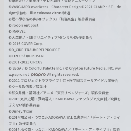
©葦原大介／集英社・テレビ朝日・東映アニメーション
©VANGUARD overDress Character Design ©2021 CLAMP・ST de
sign:伊藤彰 illust:Kinema citrus/獣道
©理不尽な孫の手/MFブックス/「無職転生」製作委員会
©irodori ent post
© MARVEL
©大森藤ノ・SBクリエイティブ/ダンまち4製作委員会
© 2016 COVER Corp.
©D_CIDE TRAUMEREI PROJECT
©CIRCUS/ ©HIKOSEN
©2001-2021 CIRCUS
© SEGA / © Colorful Palette Inc. / © Crypton Future Media, INC. ww
w.piapro.net
All rights reserved.
©2022 プロジェクトラブライブ！虹ヶ咲学園スクールアイドル同好会
©クール教信者／双葉社
©和久井健・講談社／アニメ「東京リベンジャーズ」製作委員会
©2019 丸戸史明・深崎暮人・KADOKAWA ファンタジア文庫刊／映画も
冴えない製作委員会
©Disney/Pixar
©2014 橘公司・つなこ/KADOKAWA 富士見書房刊/「デート・ア・ライ
ブⅡ」製作委員会
©2019 橘公司・つなこ／KADOKAWA／「デート・ア・ライブⅢ」製作