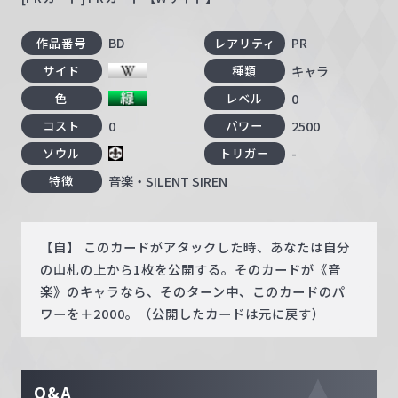
BD
PR
作品番号
レアリティ
キャラ
サイド
種類
0
色
レベル
0
2500
コスト
パワー
-
ソウル
トリガー
音楽・SILENT SIREN
特徴
【自】 このカードがアタックした時、あなたは自分
の山札の上から1枚を公開する。そのカードが《音
楽》のキャラなら、そのターン中、このカードのパ
ワーを＋2000。（公開したカードは元に戻す）
Q&A