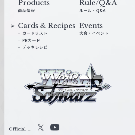
Products
Rule/Q&A
商品情報
ルール・Q&A
Cards & Recipes
Events
カードリスト
大会・イベント
PRカード
デッキレシピ
ヴ
ァ
イ
ス
シ
ュ
ヴ
ァ
ル
Official
X
Y
ツ