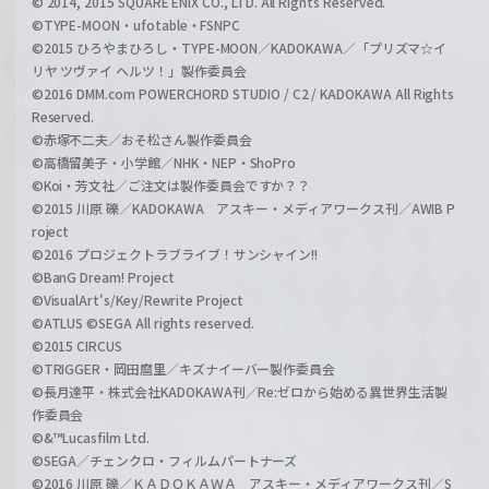
© 2014, 2015 SQUARE ENIX CO., LTD. All Rights Reserved.
©TYPE-MOON・ufotable・FSNPC
©2015 ひろやまひろし・TYPE-MOON／KADOKAWA／「プリズマ☆イ
リヤ ツヴァイ ヘルツ！」製作委員会
©2016 DMM.com POWERCHORD STUDIO / C2 / KADOKAWA All Rights
Reserved.
©赤塚不二夫／おそ松さん製作委員会
©高橋留美子・小学館／NHK・NEP・ShoPro
©Koi・芳文社／ご注文は製作委員会ですか？？
©2015 川原 礫／KADOKAWA アスキー・メディアワークス刊／AWIB P
roject
©2016 プロジェクトラブライブ！サンシャイン!!
©BanG Dream! Project
©VisualArt's/Key/Rewrite Project
©ATLUS ©SEGA All rights reserved.
©2015 CIRCUS
©TRIGGER・岡田麿里／キズナイーバー製作委員会
©長月達平・株式会社KADOKAWA刊／Re:ゼロから始める異世界生活製
作委員会
©&™Lucasfilm Ltd.
©SEGA／チェンクロ・フィルムパートナーズ
©2016 川原 礫／ＫＡＤＯＫＡＷＡ アスキー・メディアワークス刊／S