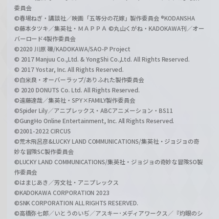
委員会
©春場ねぎ・講談社／映画「五等分の花嫁」製作委員会 ®KODANSHA
©藤本タツキ／集英社・ＭＡＰＰＡ ©丸山くがね・KADOKAWA刊／オー
バーロード4製作委員会
©2020 川原 礫/KADOKAWA/SAO-P Project
© 2017 Manjuu Co.,Ltd. & YongShi Co.,Ltd. All Rights Reserved.
© 2017 Yostar, Inc. All Rights Reserved.
©白米良・オーバーラップ/ありふれた製作委員会
© 2020 DONUTS Co. Ltd. All Rights Reserved.
©遠藤達哉／集英社・SPY×FAMILY製作委員会
©Spider Lily／アニプレックス・ABCアニメーション・BS11
©GungHo Online Entertainment, Inc. All Rights Reserved.
©2001-2022 CIRCUS
©荒木飛呂彦&LUCKY LAND COMMUNICATIONS/集英社・ジョジョの奇
妙な冒険SC製作委員会
©LUCKY LAND COMMUNICATIONS/集英社・ジョジョの奇妙な冒険SO製
作委員会
©はまじあき／芳文社・アニプレックス
©KADOKAWA CORPORATION 2023
©SNK CORPORATION ALL RIGHTS RESERVED.
©高橋弥七郎／いとうのいぢ／アスキー･メディアワークス／『灼眼のシ