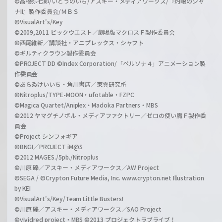
©高橋弥七郎/いとうのいぢ/アスキー・メディアワークス/『灼眼のシャ
ナII』製作委員会/ＭＢＳ
©VisualArt's/Key
©2009,2011 ビックウエスト／劇場版マクロスＦ製作委員会
©西尾維新／講談社・アニプレックス・シャフト
©ギルティクラウン製作委員会
©PROJECT DD ©Index Corporation/「ペルソナ４」アニメーション製
作委員会
©あらゐけいいち・角川書店／東雲研究所
©Nitroplus/TYPE-MOON・ufotable・FZPC
©Magica Quartet/Aniplex・Madoka Partners・MBS
©2012 ヤマグチノボル・メディアファクトリー／ゼロの使い魔Ｆ製作委
員会
©Project シンフォギア
©BNGI／PROJECT iM@S
©2012 MAGES./5pb./Nitroplus
©川原 礫／アスキー・メディアワークス／AW Project
©SEGA / ©Crypton Future Media, Inc. www.crypton.net Illustration
by KEI
©VisualArt's/Key/Team Little Busters!
©川原 礫／アスキー・メディアワークス／SAO Project
©vividred project・MBS ©2013 プロジェクトラブライブ！