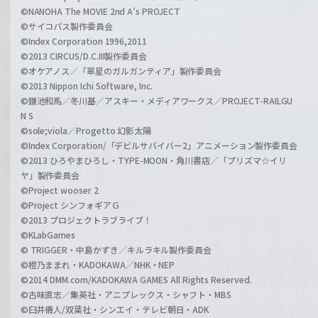
©NANOHA The MOVIE 2nd A's PROJECT
©サイコパス製作委員会
©Index Corporation 1996,2011
©2013 CIRCUS/D.C.III製作委員会
©オケアノス／「翠星のガルガンティア」製作委員会
©2013 Nippon Ichi Software, Inc.
©鎌池和馬／冬川基／アスキー・メディアワークス／PROJECT-RAILGU
N S
©sole;viola／Progetto 幻影太陽
©Index Corporation/「デビルサバイバー2」アニメーション製作委員会
©2013 ひろやまひろし・TYPE-MOON・角川書店／「プリズマ☆イリ
ヤ」製作委員会
©Project wooser 2
©Project シンフォギアＧ
©2013 プロジェクトラブライブ！
©KLabGames
© TRIGGER・中島かずき／キルラキル製作委員会
©橙乃ままれ・KADOKAWA／NHK・NEP
©2014 DMM.com/KADOKAWA GAMES All Rights Reserved.
©古味直志／集英社・アニプレックス・シャフト・MBS
©臼井儀人/双葉社・シンエイ・テレビ朝日・ADK