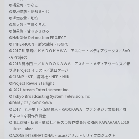
©橘公司・つなこ
©築地俊彦・駒都え～じ
©柳実冬貴・切符
©羊太郎・三嶋くろね
©諸星悠・甘味みきひろ
©NANOHA Detonation PROJECT
©TYPE-MOON・ufotable・FSNPC
©2017 川原 礫／ＫＡＤＯＫＡＷＡ アスキー・メディアワークス／SAO
-A Project
©2018 鴨志田 一／ＫＡＤＯＫＡＷＡ アスキー・メディアワークス／青
ブタ Project イラスト／溝口ケージ
©CLAMP・ST／講談社・NEP・NHK
©Project Revue Starlight
© 2021 Ateam Entertainment Inc.
©Tokyo Broadcasting System Television, Inc.
©DMM / C2 / KADOKAWA
©2017 丸戸史明・深崎暮人・KADOKAWA ファンタジア文庫刊／冴
えない♭な製作委員会
©川上泰樹・伏瀬・講談社／転スラ製作委員会 ©REKI KAWAHARA 2019
illust：abec
©AZONE INTERNATIONAL・acus/アサルトリリィプロジェクト