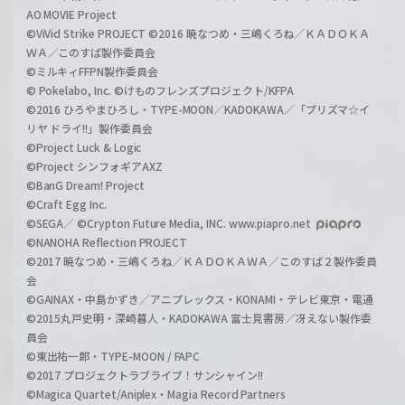
AO MOVIE Project
©ViVid Strike PROJECT ©2016 暁なつめ・三嶋くろね／ＫＡＤＯＫＡ
ＷＡ／このすば製作委員会
©ミルキィFFPN製作委員会
© Pokelabo, Inc. ©けものフレンズプロジェクト/KFPA
©2016 ひろやまひろし・TYPE-MOON／KADOKAWA／「プリズマ☆イ
リヤ ドライ!!」製作委員会
©Project Luck & Logic
©Project シンフォギアAXZ
©BanG Dream! Project
©Craft Egg Inc.
©SEGA／ ©Crypton Future Media, INC. www.piapro.net
©NANOHA Reflection PROJECT
©2017 暁なつめ・三嶋くろね／ＫＡＤＯＫＡＷＡ／このすば２製作委員
会
©GAINAX・中島かずき／アニプレックス・KONAMI・テレビ東京・電通
©2015丸戸史明・深崎暮人・KADOKAWA 富士見書房／冴えない製作委
員会
©東出祐一郎・TYPE-MOON / FAPC
©2017 プロジェクトラブライブ！サンシャイン!!
©Magica Quartet/Aniplex・Magia Record Partners