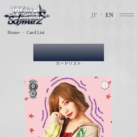
メ
ヴ
ニ
ァ
JP
EN
ュ
イ
ー
ス
Home
Card List
シ
ュ
Card List
ヴ
ァ
カードリスト
ル
ツ
｜
W
e
i
ß
S
c
h