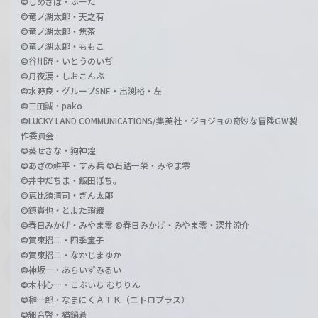
©しめさば・ぶーた
©竜ノ湖太郎・天之有
©竜ノ湖太郎・焦茶
©竜ノ湖太郎・ももこ
©谷川流・いとうのいぢ
©月夜涙・しおこんぶ
©水野良・グループSNE・出渕裕・左
©三田誠・pako
©LUCKY LAND COMMUNICATIONS/集英社・ジョジョの奇妙な冒険GW製
作委員会
©葵せきな・狗神煌
©あざの耕平・すみ兵 ©石踏一榮・みやま零
©井中だちま・飯田ぽち。
©恵比須清司・ぎん太郎
©鏡貴也・とよた瑣織
©春日みかげ・みやま零 ©春日みかげ・みやま零・深井涼介
©賀東招二・四季童子
©賀東招二・なかじまゆか
©神坂一・あらいずみるい
©木村心一・こぶいち むりりん
©榊一郎・なまにくＡＴＫ（ニトロプラス）
©細音啓・猫鍋蒼