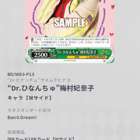
w
a
r
z
BD/W63-P13
“Dr.ヒナンチュ”ウメムラヒナコ
“Dr.ひなんちゅ”梅村妃奈子
キャラ【Wサイド】
ネオスタンダード区分
BanG Dream!
収録商品
[PRカード] PRカード【Wサイド】