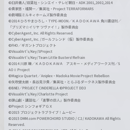
©臼井儀人/双葉社・シンエイ・テレビ朝日・ADK 2001,2002,2014
©貴家悠・橘賢一／集英社・Project TERRAFORMARS
©劇場版ミルキィホームズ製作委員会
©2014 ひろやまひろし・TYPE-MOON／ＫＡＤＯＫＡＷＡ 角川書店刊／
「プリズマ☆イリヤ ツヴァイ！」製作委員会
©CyberAgent, Inc. All Rights Reserved.
©CyberAgent, Inc. /ガールフレンド（仮）製作委員会
©FHO／ギガントプロジェクト
©VisualArt's/Key/SProject
©VisualArt's/Key/Team Little Busters! Refrain
©2014 川原 礫／ＫＡＤＯＫＡＷＡ アスキー・メディアワークス刊／S
AOⅡ Project
©Magica Quartet／Aniplex・Madoka Movie Project Rebellion
©矢吹健太朗・長谷見沙貴／集英社・とらぶるダークネス製作委員会
©BNEI／PROJECT CINDERELLA ©PROJECT DD3
©VisualArt's/Key/Charlotte Project
©諫山創・講談社／「進撃の巨人」製作委員会
©Project シンフォギアＧＸ
©2015 プロジェクトラブライブ！ムービー
©2015 DMM.com POWERCHORD STUDIO / C2 / KADOKAWA All Rights
Reserved.