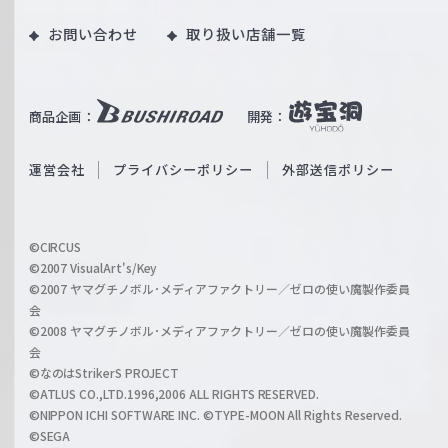
o
｜
お問い合わせ
取り扱い店舗一覧
u
W
T
e
u
i
b
商品企画：
開発：
ß
e
S
O
運営会社
プライバシーポリシー
外部送信ポリシー
c
f
h
f
w
i
a
©CIRCUS
c
©2007 VisualArt's/Key
r
i
©2007 ヤマグチノボル･メディアファクトリー／ゼロの使い魔製作委員
z
会
a
©2008 ヤマグチノボル･メディアファクトリー／ゼロの使い魔製作委員
l
会
C
©なのはStrikerS PROJECT
h
©ATLUS CO.,LTD.1996,2006 ALL RIGHTS RESERVED.
a
©NIPPON ICHI SOFTWARE INC. ©TYPE-MOON All Rights Reserved.
n
©SEGA