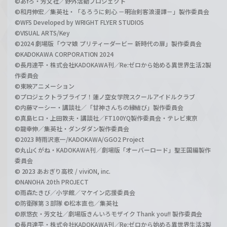
©あfろ・芳文社／野外活動プロジェクト
©和月伸宏／集英社・「るろうに剣心 －明治剣客浪漫譚－」製作委員会
©WFS Developed by WRIGHT FLYER STUDIOS
©VISUAL ARTS/Key
©2024 劇場版「ウマ娘 プリティーダービー 新時代の扉」製作委員会
©KADOKAWA CORPORATION 2024
©長月達平・株式会社KADOKAWA刊／Re:ゼロから始める異世界生活2製
作委員会
©東映アニメーション
©プロジェクトラブライブ！蓮ノ空女学院スクールアイドルクラブ
©内藤マーシー・講談社／「甘神さんちの縁結び」製作委員会
©真島ヒロ・上田敦夫・講談社／FT100YQ製作委員会・テレビ東京
©龍幸伸／集英社・ダンダダン製作委員会
©2023 時雨沢恵一/KADOKAWA/GGO2 Project
©丸山くがね・KADOKAWA刊／劇場版「オーバーロード」聖王国編製作
委員会
© 2023 あおぎり高校 / viviON, inc.
©NANOHA 20th PROJECT
©雨森たきび／小学館／マケイン応援委員会
©防衛隊第３部隊 ©松本直也／集英社
©原悠衣・芳文社／劇場版きんいろモザイク Thank you!! 製作委員会
©長月達平・株式会社KADOKAWA刊／Re:ゼロから始める異世界生活3製