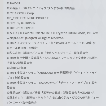
© MARVEL
©大森藤ノ・SBクリエイティブ/ダンまち4製作委員会
© 2016 COVER Corp.
©D_CIDE TRAUMEREI PROJECT
©CIRCUS/ ©HIKOSEN
©2001-2021 CIRCUS
© SEGA / © Colorful Palette Inc. / © Crypton Future Media, INC. ww
w.piapro.net
All rights reserved.
©2022 プロジェクトラブライブ！虹ヶ咲学園スクールアイドル同好会
©クール教信者／双葉社
©和久井健・講談社／アニメ「東京リベンジャーズ」製作委員会
©2019 丸戸史明・深崎暮人・KADOKAWA ファンタジア文庫刊／映画も
冴えない製作委員会
©Disney/Pixar
©2014 橘公司・つなこ/KADOKAWA 富士見書房刊/「デート・ア・ライ
ブⅡ」製作委員会
©2019 橘公司・つなこ／KADOKAWA／「デート・ア・ライブⅢ」製作
委員会
©春場ねぎ・講談社／映画「五等分の花嫁」製作委員会 ®KODANSHA
©藤本タツキ／集英社・ＭＡＰＰＡ ©丸山くがね・KADOKAWA刊／オー
バーロード4製作委員会