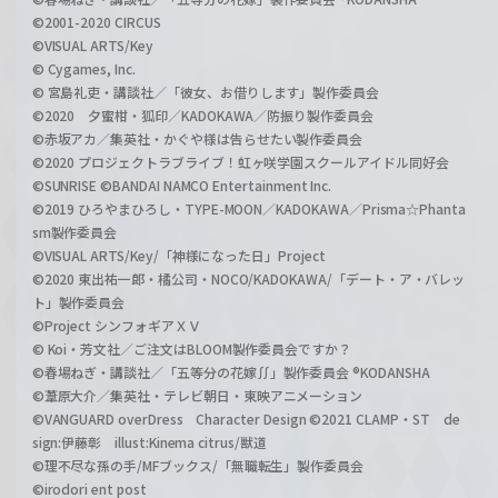
©2001-2020 CIRCUS
©VISUAL ARTS/Key
© Cygames, Inc.
© 宮島礼吏・講談社／「彼女、お借りします」製作委員会
©2020 夕蜜柑・狐印／KADOKAWA／防振り製作委員会
©赤坂アカ／集英社・かぐや様は告らせたい製作委員会
©2020 プロジェクトラブライブ！虹ヶ咲学園スクールアイドル同好会
©SUNRISE ©BANDAI NAMCO Entertainment Inc.
©2019 ひろやまひろし・TYPE-MOON／KADOKAWA／Prisma☆Phanta
sm製作委員会
©VISUAL ARTS/Key/「神様になった日」Project
©2020 東出祐一郎・橘公司・NOCO/KADOKAWA/「デート・ア・バレッ
ト」製作委員会
©Project シンフォギアＸＶ
© Koi・芳文社／ご注文はBLOOM製作委員会ですか？
©春場ねぎ・講談社／「五等分の花嫁∬」製作委員会 ®KODANSHA
©葦原大介／集英社・テレビ朝日・東映アニメーション
©VANGUARD overDress Character Design ©2021 CLAMP・ST de
sign:伊藤彰 illust:Kinema citrus/獣道
©理不尽な孫の手/MFブックス/「無職転生」製作委員会
©irodori ent post