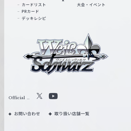
カードリスト
大会・イベント
PRカード
デッキレシピ
ヴ
ァ
イ
ス
シ
ュ
ヴ
ァ
ル
Official
X
Y
ツ
o
｜
お問い合わせ
取り扱い店舗一覧
u
W
T
e
u