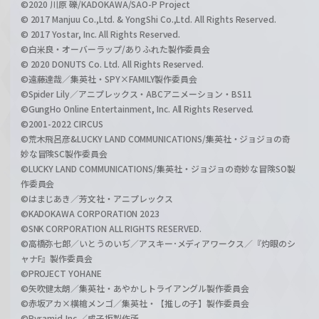
©2020 川原 礫/KADOKAWA/SAO-P Project
© 2017 Manjuu Co.,Ltd. & YongShi Co.,Ltd. All Rights Reserved.
© 2017 Yostar, Inc. All Rights Reserved.
©白米良・オーバーラップ/ありふれた製作委員会
© 2020 DONUTS Co. Ltd. All Rights Reserved.
©遠藤達哉／集英社・SPY×FAMILY製作委員会
©Spider Lily／アニプレックス・ABCアニメーション・BS11
©GungHo Online Entertainment, Inc. All Rights Reserved.
©2001-2022 CIRCUS
©荒木飛呂彦&LUCKY LAND COMMUNICATIONS/集英社・ジョジョの奇
妙な冒険SC製作委員会
©LUCKY LAND COMMUNICATIONS/集英社・ジョジョの奇妙な冒険SO製
作委員会
©はまじあき／芳文社・アニプレックス
©KADOKAWA CORPORATION 2023
©SNK CORPORATION ALL RIGHTS RESERVED.
©高橋弥七郎／いとうのいぢ／アスキー･メディアワークス／『灼眼のシ
ャナF』製作委員会
©PROJECT YOHANE
©矢吹健太朗／集英社・あやかしトライアングル製作委員会
©赤坂アカ×横槍メンゴ／集英社・【推しの子】製作委員会
©Pyramid,Inc.／成子坂製作所