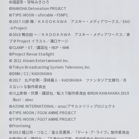
©諸星悠・甘味みきひろ
©NANOHA Detonation PROJECT
©TYPE-MOON・ufotable・FSNPC
©2017 川原 礫／ＫＡＤＯＫＡＷＡ アスキー・メディアワークス／SAO
-A Project
©2018 鴨志田 一／ＫＡＤＯＫＡＷＡ アスキー・メディアワークス／青
ブタ Project イラスト／溝口ケージ
©CLAMP・ST／講談社・NEP・NHK
©Project Revue Starlight
© 2021 Ateam Entertainment Inc.
©Tokyo Broadcasting System Television, Inc.
©DMM / C2 / KADOKAWA
©2017 丸戸史明・深崎暮人・KADOKAWA ファンタジア文庫刊／冴
えない♭な製作委員会
©川上泰樹・伏瀬・講談社／転スラ製作委員会 ©REKI KAWAHARA 2019
illust：abec
©AZONE INTERNATIONAL・acus/アサルトリリィプロジェクト
©TYPE-MOON / FGO6 ANIME PROJECT
©TYPE-MOON / FGO7 ANIME PROJECT
©Frontwing
©2013 橘公司・つなこ／富士見書房／「デート･ア･ライブ」製作委員会
©春場ねぎ・講談社／「五等分の花嫁」製作委員会 ®KODANSHA