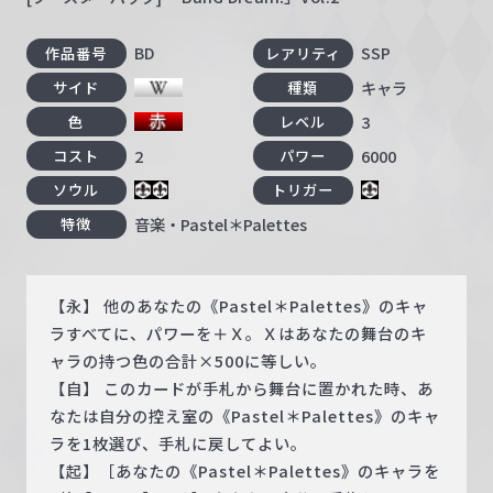
BD
SSP
作品番号
レアリティ
キャラ
サイド
種類
3
色
レベル
2
6000
コスト
パワー
ソウル
トリガー
音楽・Pastel＊Palettes
特徴
【永】 他のあなたの《Pastel＊Palettes》のキャ
ラすべてに、パワーを＋Ｘ。Ｘはあなたの舞台のキ
ャラの持つ色の合計×500に等しい。
【自】 このカードが手札から舞台に置かれた時、あ
なたは自分の控え室の《Pastel＊Palettes》のキャ
ラを1枚選び、手札に戻してよい。
【起】［あなたの《Pastel＊Palettes》のキャラを