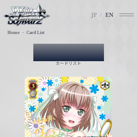
メ
ヴ
ニ
ァ
JP
EN
ュ
イ
ー
ス
Home
Card List
シ
ュ
Card List
ヴ
ァ
カードリスト
ル
ツ
｜
W
e
i
ß
S
c
h