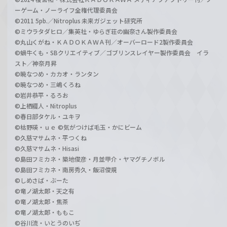
ーゲーム・ノーライフ全権代理委員会
©2011 5pb.／Nitroplus 未来ガジェット研究所
©ミウラタダヒロ／集英社・ゆらぎ荘の幽奈さん製作委員会
©丸山くがね・ＫＡＤＯＫＡＷＡ刊／オーバーロード2製作委員会
©蝸牛くも・SBクリエイティブ／ゴブリンスレイヤー製作委員会 イラ
スト／神奈月昇
©暁なつめ・カカオ・ランタン
©暁なつめ・三嶋くろね
©岩井恭平・るろお
©上栖綴人・Nitroplus
©春日部タケル・ユキヲ
©枯野瑛・ｕｅ ©気がつけば毛玉・かにビーム
©久慈マサムネ・平つくね
©久慈マサムネ・Hisasi
©島田フミカネ・築地俊彦・月並甲介・ヤマグチノボル
©島田フミカネ・南房秀久・飯沼俊規
©しめさば・ぶーた
©竜ノ湖太郎・天之有
©竜ノ湖太郎・焦茶
©竜ノ湖太郎・ももこ
©谷川流・いとうのいぢ