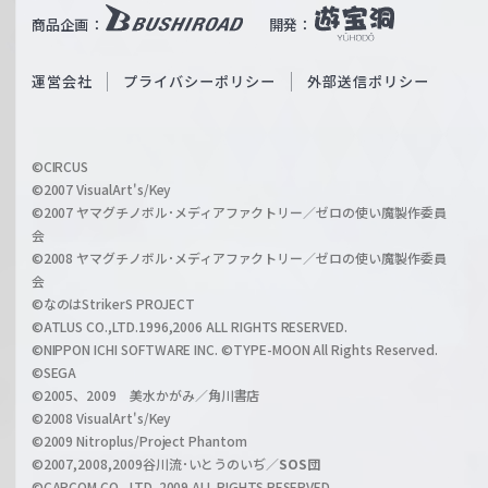
i
b
商品企画：
開発：
ß
e
S
O
運営会社
プライバシーポリシー
外部送信ポリシー
c
f
h
f
w
i
a
©CIRCUS
c
©2007 VisualArt's/Key
r
i
©2007 ヤマグチノボル･メディアファクトリー／ゼロの使い魔製作委員
z
会
a
©2008 ヤマグチノボル･メディアファクトリー／ゼロの使い魔製作委員
l
会
C
©なのはStrikerS PROJECT
h
©ATLUS CO.,LTD.1996,2006 ALL RIGHTS RESERVED.
a
©NIPPON ICHI SOFTWARE INC. ©TYPE-MOON All Rights Reserved.
n
©SEGA
©2005、2009 美水かがみ／角川書店
n
©2008 VisualArt's/Key
e
©2009 Nitroplus/Project Phantom
l
©2007,2008,2009谷川流･いとうのいぢ／
SOS団
©CAPCOM CO., LTD. 2009 ALL RIGHTS RESERVED.