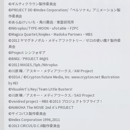
©ギルティクラウン製作委員会
©PROJECT DD ©Index Corporation/「ペルソナ４」アニメーション製
作委員会
©あらゐけいいち・角川書店／東雲研究所
©Nitroplus/TYPE-MOON・ufotable・FZPC
©Magica Quartet/Aniplex・Madoka Partners・MBS
©2012 ヤマグチノボル・メディアファクトリー／ゼロの使い魔Ｆ製作委
員会
©Project シンフォギア
©BNGI／PROJECT iM@S
©2012 MAGES./5pb./Nitroplus
©川原 礫／アスキー・メディアワークス／AW Project
©SEGA / ©Crypton Future Media, Inc. www.crypton.net Illustration
by KEI
©VisualArt's/Key/Team Little Busters!
©川原 礫／アスキー・メディアワークス／SAO Project
©vividred project・MBS ©2013 プロジェクトラブライブ！
©NANOHA The MOVIE 2nd A's PROJECT
©サイコパス製作委員会
©Index Corporation 1996,2011
©2013 CIRCUS/D.C.III製作委員会