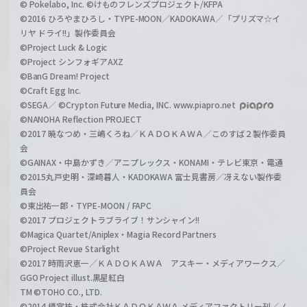
© Pokelabo, Inc. ©けものフレンズプロジェクト/KFPA
©2016 ひろやまひろし・TYPE-MOON／KADOKAWA／「プリズマ☆イ
リヤ ドライ!!」製作委員会
©Project Luck & Logic
©Project シンフォギアAXZ
©BanG Dream! Project
©Craft Egg Inc.
©SEGA／ ©Crypton Future Media, INC. www.piapro.net
©NANOHA Reflection PROJECT
©2017 暁なつめ・三嶋くろね／ＫＡＤＯＫＡＷＡ／このすば２製作委員
会
©GAINAX・中島かずき／アニプレックス・KONAMI・テレビ東京・電通
©2015丸戸史明・深崎暮人・KADOKAWA 富士見書房／冴えない製作委
員会
©東出祐一郎・TYPE-MOON / FAPC
©2017 プロジェクトラブライブ！サンシャイン!!
©Magica Quartet/Aniplex・Magia Record Partners
©Project Revue Starlight
©2017 時雨沢恵一／ＫＡＤＯＫＡＷＡ アスキー・メディアワークス／
GGO Project illust.黒星紅白
TM ©TOHO CO., LTD.
©2014 榎宮祐・株式会社ＫＡＤＯＫＡＷＡ メディアファクトリー刊／ノ