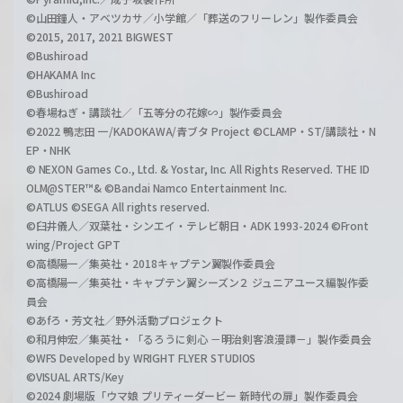
©山田鐘人・アベツカサ／小学館／「葬送のフリーレン」製作委員会
©2015, 2017, 2021 BIGWEST
©Bushiroad
©HAKAMA Inc
©Bushiroad
©春場ねぎ・講談社／「五等分の花嫁∽」製作委員会
©2022 鴨志田 一/KADOKAWA/青ブタ Project ©CLAMP・ST/講談社・N
EP・NHK
© NEXON Games Co., Ltd. & Yostar, Inc. All Rights Reserved. THE ID
OLM@STER™& ©Bandai Namco Entertainment Inc.
©ATLUS ©SEGA All rights reserved.
©臼井儀人／双葉社・シンエイ・テレビ朝日・ADK 1993-2024 ©Front
wing/Project GPT
©高橋陽一／集英社・2018キャプテン翼製作委員会
©高橋陽一／集英社・キャプテン翼シーズン２ ジュニアユース編製作委
員会
©あfろ・芳文社／野外活動プロジェクト
©和月伸宏／集英社・「るろうに剣心 －明治剣客浪漫譚－」製作委員会
©WFS Developed by WRIGHT FLYER STUDIOS
©VISUAL ARTS/Key
©2024 劇場版「ウマ娘 プリティーダービー 新時代の扉」製作委員会