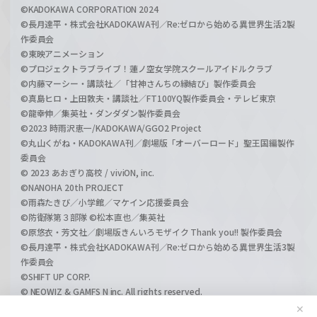
©KADOKAWA CORPORATION 2024
©長月達平・株式会社KADOKAWA刊／Re:ゼロから始める異世界生活2製
作委員会
©東映アニメーション
©プロジェクトラブライブ！蓮ノ空女学院スクールアイドルクラブ
©内藤マーシー・講談社／「甘神さんちの縁結び」製作委員会
©真島ヒロ・上田敦夫・講談社／FT100YQ製作委員会・テレビ東京
©龍幸伸／集英社・ダンダダン製作委員会
©2023 時雨沢恵一/KADOKAWA/GGO2 Project
©丸山くがね・KADOKAWA刊／劇場版「オーバーロード」聖王国編製作
委員会
© 2023 あおぎり高校 / viviON, inc.
©NANOHA 20th PROJECT
©雨森たきび／小学館／マケイン応援委員会
©防衛隊第３部隊 ©松本直也／集英社
©原悠衣・芳文社／劇場版きんいろモザイク Thank you!! 製作委員会
©長月達平・株式会社KADOKAWA刊／Re:ゼロから始める異世界生活3製
作委員会
©SHIFT UP CORP.
© NEOWIZ & GAMFS N inc. All rights reserved.
©ATLUS. ©SEGA.
✕