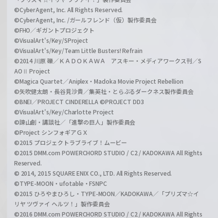
©CyberAgent, Inc. All Rights Reserved.
©CyberAgent, Inc. /ガールフレンド（仮）製作委員会
©FHO／ギガントプロジェクト
©VisualArt's/Key/SProject
©VisualArt's/Key/Team Little Busters! Refrain
©2014 川原 礫／ＫＡＤＯＫＡＷＡ アスキー・メディアワークス刊／S
AOⅡ Project
©Magica Quartet／Aniplex・Madoka Movie Project Rebellion
©矢吹健太朗・長谷見沙貴／集英社・とらぶるダークネス製作委員会
©BNEI／PROJECT CINDERELLA ©PROJECT DD3
©VisualArt's/Key/Charlotte Project
©諫山創・講談社／「進撃の巨人」製作委員会
©Project シンフォギアＧＸ
©2015 プロジェクトラブライブ！ムービー
©2015 DMM.com POWERCHORD STUDIO / C2 / KADOKAWA All Rights
Reserved.
© 2014, 2015 SQUARE ENIX CO., LTD. All Rights Reserved.
©TYPE-MOON・ufotable・FSNPC
©2015 ひろやまひろし・TYPE-MOON／KADOKAWA／「プリズマ☆イ
リヤ ツヴァイ ヘルツ！」製作委員会
©2016 DMM.com POWERCHORD STUDIO / C2 / KADOKAWA All Rights