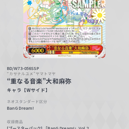
w
a
r
z
BD/W73-056SSP
“カサナルユメ”ヤマトマヤ
“重なる音楽”大和麻弥
キャラ【Wサイド】
ネオスタンダード区分
BanG Dream!
収録商品
[ブースターパック] 「BanG Dream!」Vol.2