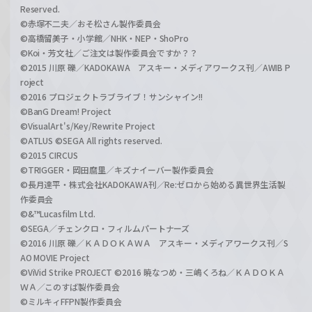
Reserved.
©赤塚不二夫／おそ松さん製作委員会
©高橋留美子・小学館／NHK・NEP・ShoPro
©Koi・芳文社／ご注文は製作委員会ですか？？
©2015 川原 礫／KADOKAWA アスキー・メディアワークス刊／AWIB P
roject
©2016 プロジェクトラブライブ！サンシャイン!!
©BanG Dream! Project
©VisualArt's/Key/Rewrite Project
©ATLUS ©SEGA All rights reserved.
©2015 CIRCUS
©TRIGGER・岡田麿里／キズナイーバー製作委員会
©長月達平・株式会社KADOKAWA刊／Re:ゼロから始める異世界生活製
作委員会
©&™Lucasfilm Ltd.
©SEGA／チェンクロ・フィルムパートナーズ
©2016 川原 礫／ＫＡＤＯＫＡＷＡ アスキー・メディアワークス刊／S
AO MOVIE Project
©ViVid Strike PROJECT ©2016 暁なつめ・三嶋くろね／ＫＡＤＯＫＡ
ＷＡ／このすば製作委員会
©ミルキィFFPN製作委員会