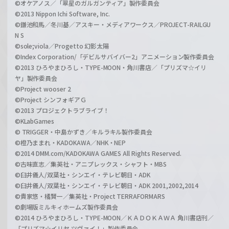
©オケアノス／「翠星のガルガンティア」製作委員会
©2013 Nippon Ichi Software, Inc.
©鎌池和馬／冬川基／アスキー・メディアワークス／PROJECT-RAILGU
N S
©sole;viola／Progetto 幻影太陽
©Index Corporation/「デビルサバイバー2」アニメーション製作委員会
©2013 ひろやまひろし・TYPE-MOON・角川書店／「プリズマ☆イリ
ヤ」製作委員会
©Project wooser 2
©Project シンフォギアＧ
©2013 プロジェクトラブライブ！
©KLabGames
© TRIGGER・中島かずき／キルラキル製作委員会
©橙乃ままれ・KADOKAWA／NHK・NEP
©2014 DMM.com/KADOKAWA GAMES All Rights Reserved.
©古味直志／集英社・アニプレックス・シャフト・MBS
©臼井儀人/双葉社・シンエイ・テレビ朝日・ADK
©臼井儀人/双葉社・シンエイ・テレビ朝日・ADK 2001,2002,2014
©貴家悠・橘賢一／集英社・Project TERRAFORMARS
©劇場版ミルキィホームズ製作委員会
©2014 ひろやまひろし・TYPE-MOON／ＫＡＤＯＫＡＷＡ 角川書店刊／
「プリズマ☆イリヤ ツヴァイ！」製作委員会