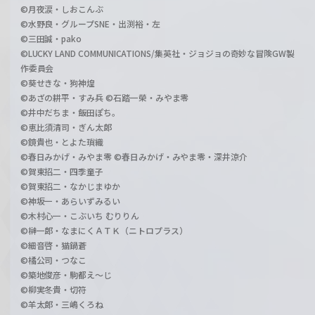
©月夜涙・しおこんぶ
©水野良・グループSNE・出渕裕・左
©三田誠・pako
©LUCKY LAND COMMUNICATIONS/集英社・ジョジョの奇妙な冒険GW製
作委員会
©葵せきな・狗神煌
©あざの耕平・すみ兵 ©石踏一榮・みやま零
©井中だちま・飯田ぽち。
©恵比須清司・ぎん太郎
©鏡貴也・とよた瑣織
©春日みかげ・みやま零 ©春日みかげ・みやま零・深井涼介
©賀東招二・四季童子
©賀東招二・なかじまゆか
©神坂一・あらいずみるい
©木村心一・こぶいち むりりん
©榊一郎・なまにくＡＴＫ（ニトロプラス）
©細音啓・猫鍋蒼
©橘公司・つなこ
©築地俊彦・駒都え～じ
©柳実冬貴・切符
©羊太郎・三嶋くろね