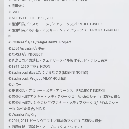
©窪岡俊之
©BNGI
©ATLUS CO.,LTD. 1996,2008
©鎌池和馬／アスキー・メディアワークス／PROJECT-INDEX
©鎌池和馬／冬川基／アスキー・メディアワークス／PROJECT-RAILGU
N
©VisualArt's/Key/Angel Beats! Project
©2010 Visualart's/Key
©なのはA's PROJECT
©真島ヒロ／講談社・フェアリーテイル製作ギルド・テレビ東京
©1999-2010 TYPE-MOON
©Bushiroad illust:たにはらなつき(EDEN'S NOTES)
©Bushiroad/Project MILKY HOLMES
©カラー
©鎌池和馬／アスキー・メディアワークス／PROJECT-INDEX II
©高橋弥七郎/アスキー・メディアワークス/『灼眼のシャナ』製作委員会
©高橋弥七郎/いとうのいぢ/アスキー・メディアワークス/『灼眼のシャ
ナII』製作委員会/ＭＢＳ
©VisualArt's/Key
©2009,2011 ビックウエスト／劇場版マクロスＦ製作委員会
©西尾維新／講談社・アニプレックス・シャフト