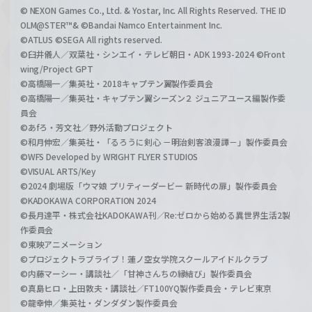
© NEXON Games Co., Ltd. & Yostar, Inc. All Rights Reserved. THE ID
OLM@STER™& ©Bandai Namco Entertainment Inc.
©ATLUS ©SEGA All rights reserved.
©臼井儀人／双葉社・シンエイ・テレビ朝日・ADK 1993-2024 ©Front
wing/Project GPT
©高橋陽一／集英社・2018キャプテン翼製作委員会
©高橋陽一／集英社・キャプテン翼シーズン２ ジュニアユース編製作委
員会
©あfろ・芳文社／野外活動プロジェクト
©和月伸宏／集英社・「るろうに剣心 －明治剣客浪漫譚－」製作委員会
©WFS Developed by WRIGHT FLYER STUDIOS
©VISUAL ARTS/Key
©2024 劇場版「ウマ娘 プリティーダービー 新時代の扉」製作委員会
©KADOKAWA CORPORATION 2024
©長月達平・株式会社KADOKAWA刊／Re:ゼロから始める異世界生活2製
作委員会
©東映アニメーション
©プロジェクトラブライブ！蓮ノ空女学院スクールアイドルクラブ
©内藤マーシー・講談社／「甘神さんちの縁結び」製作委員会
©真島ヒロ・上田敦夫・講談社／FT100YQ製作委員会・テレビ東京
©龍幸伸／集英社・ダンダダン製作委員会