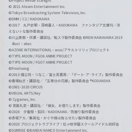
©Project Revue Starlight
© 2021 Ateam Entertainment Inc.
©Tokyo Broadcasting System Television, Inc.
©DMM / C2 / KADOKAWA
©2017 丸戸史明・深崎暮人・KADOKAWA ファンタジア文庫刊／冴
えない♭な製作委員会
©川上泰樹・伏瀬・講談社／転スラ製作委員会 ©REKI KAWAHARA 2019
illust：abec
©AZONE INTERNATIONAL・acus/アサルトリリィプロジェクト
©TYPE-MOON / FGO6 ANIME PROJECT
©TYPE-MOON / FGO7 ANIME PROJECT
©Frontwing
©2013 橘公司・つなこ／富士見書房／「デート･ア･ライブ」製作委員会
©春場ねぎ・講談社／「五等分の花嫁」製作委員会 ®KODANSHA
©2001-2020 CIRCUS
©VISUAL ARTS/Key
© Cygames, Inc.
© 宮島礼吏・講談社／「彼女、お借りします」製作委員会
©2020 夕蜜柑・狐印／KADOKAWA／防振り製作委員会
©赤坂アカ／集英社・かぐや様は告らせたい製作委員会
©2020 プロジェクトラブライブ！虹ヶ咲学園スクールアイドル同好会
©SUNRISE ©BANDAI NAMCO Entertainment Inc.