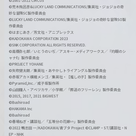
©2001-2022 CIRCUS
©荒木飛呂彦&LUCKY LAND COMMUNICATIONS/集英社・ジョジョの奇
妙な冒険SC製作委員会
©LUCKY LAND COMMUNICATIONS/集英社・ジョジョの奇妙な冒険SO製
作委員会
©はまじあき／芳文社・アニプレックス
©KADOKAWA CORPORATION 2023
©SNK CORPORATION ALL RIGHTS RESERVED.
©高橋弥七郎／いとうのいぢ／アスキー･メディアワークス／『灼眼のシ
ャナF』製作委員会
©PROJECT YOHANE
©矢吹健太朗／集英社・あやかしトライアングル製作委員会
©赤坂アカ×横槍メンゴ／集英社・【推しの子】製作委員会
©Pyramid,Inc.／成子坂製作所
©山田鐘人・アベツカサ／小学館／「葬送のフリーレン」製作委員会
©2015, 2017, 2021 BIGWEST
©Bushiroad
©HAKAMA Inc
©Bushiroad
©春場ねぎ・講談社／「五等分の花嫁∽」製作委員会
©2022 鴨志田 一/KADOKAWA/青ブタ Project ©CLAMP・ST/講談社・N
EP・NHK