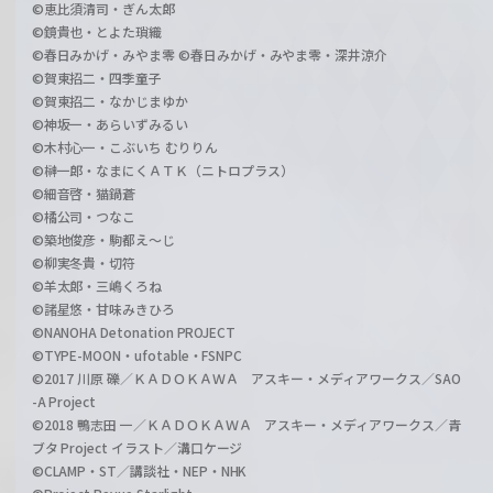
©恵比須清司・ぎん太郎
©鏡貴也・とよた瑣織
©春日みかげ・みやま零 ©春日みかげ・みやま零・深井涼介
©賀東招二・四季童子
©賀東招二・なかじまゆか
©神坂一・あらいずみるい
©木村心一・こぶいち むりりん
©榊一郎・なまにくＡＴＫ（ニトロプラス）
©細音啓・猫鍋蒼
©橘公司・つなこ
©築地俊彦・駒都え～じ
©柳実冬貴・切符
©羊太郎・三嶋くろね
©諸星悠・甘味みきひろ
©NANOHA Detonation PROJECT
©TYPE-MOON・ufotable・FSNPC
©2017 川原 礫／ＫＡＤＯＫＡＷＡ アスキー・メディアワークス／SAO
-A Project
©2018 鴨志田 一／ＫＡＤＯＫＡＷＡ アスキー・メディアワークス／青
ブタ Project イラスト／溝口ケージ
©CLAMP・ST／講談社・NEP・NHK