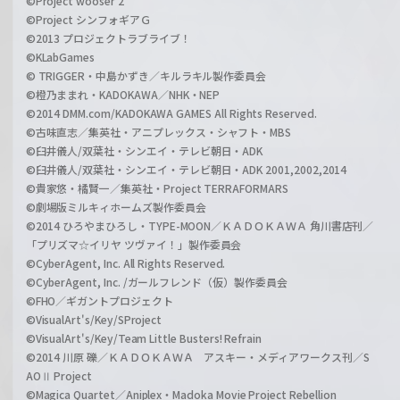
©Project wooser 2
©Project シンフォギアＧ
©2013 プロジェクトラブライブ！
©KLabGames
© TRIGGER・中島かずき／キルラキル製作委員会
©橙乃ままれ・KADOKAWA／NHK・NEP
©2014 DMM.com/KADOKAWA GAMES All Rights Reserved.
©古味直志／集英社・アニプレックス・シャフト・MBS
©臼井儀人/双葉社・シンエイ・テレビ朝日・ADK
©臼井儀人/双葉社・シンエイ・テレビ朝日・ADK 2001,2002,2014
©貴家悠・橘賢一／集英社・Project TERRAFORMARS
©劇場版ミルキィホームズ製作委員会
©2014 ひろやまひろし・TYPE-MOON／ＫＡＤＯＫＡＷＡ 角川書店刊／
「プリズマ☆イリヤ ツヴァイ！」製作委員会
©CyberAgent, Inc. All Rights Reserved.
©CyberAgent, Inc. /ガールフレンド（仮）製作委員会
©FHO／ギガントプロジェクト
©VisualArt's/Key/SProject
©VisualArt's/Key/Team Little Busters! Refrain
©2014 川原 礫／ＫＡＤＯＫＡＷＡ アスキー・メディアワークス刊／S
AOⅡ Project
©Magica Quartet／Aniplex・Madoka Movie Project Rebellion