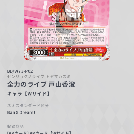
w
a
r
z
BD/W73-P02
ゼンリョクノライブ トヤマカスミ
全力のライブ 戸山香澄
キャラ【Wサイド】
ネオスタンダード区分
BanG Dream!
収録商品
[PRカード] PRカード【Wサイド】