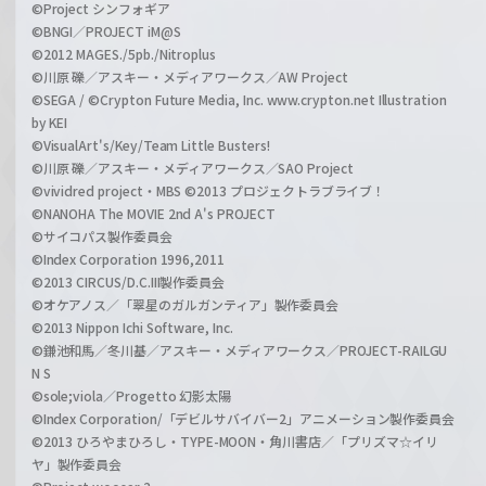
©Project シンフォギア
©BNGI／PROJECT iM@S
©2012 MAGES./5pb./Nitroplus
©川原 礫／アスキー・メディアワークス／AW Project
©SEGA / ©Crypton Future Media, Inc. www.crypton.net Illustration
by KEI
©VisualArt's/Key/Team Little Busters!
©川原 礫／アスキー・メディアワークス／SAO Project
©vividred project・MBS ©2013 プロジェクトラブライブ！
©NANOHA The MOVIE 2nd A's PROJECT
©サイコパス製作委員会
©Index Corporation 1996,2011
©2013 CIRCUS/D.C.III製作委員会
©オケアノス／「翠星のガルガンティア」製作委員会
©2013 Nippon Ichi Software, Inc.
©鎌池和馬／冬川基／アスキー・メディアワークス／PROJECT-RAILGU
N S
©sole;viola／Progetto 幻影太陽
©Index Corporation/「デビルサバイバー2」アニメーション製作委員会
©2013 ひろやまひろし・TYPE-MOON・角川書店／「プリズマ☆イリ
ヤ」製作委員会