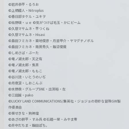
©岩井恭平・るろお
©上栖綴人・Nitroplus
©春日部タケル・ユキヲ
©枯野瑛・ｕｅ ©気がつけば毛玉・かにビーム
©久慈マサムネ・平つくね
©久慈マサムネ・Hisasi
©島田フミカネ・築地俊彦・月並甲介・ヤマグチノボル
©島田フミカネ・南房秀久・飯沼俊規
©しめさば・ぶーた
©竜ノ湖太郎・天之有
©竜ノ湖太郎・焦茶
©竜ノ湖太郎・ももこ
©谷川流・いとうのいぢ
©月夜涙・しおこんぶ
©水野良・グループSNE・出渕裕・左
©三田誠・pako
©LUCKY LAND COMMUNICATIONS/集英社・ジョジョの奇妙な冒険GW製
作委員会
©葵せきな・狗神煌
©あざの耕平・すみ兵 ©石踏一榮・みやま零
©井中だちま・飯田ぽち。