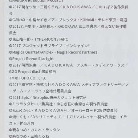
©NANOHA Reflection PROJECT
©2017 暁なつめ・三嶋くろね／ＫＡＤＯＫＡＷＡ／このすば２製作委員
会
©GAINAX・中島かずき／アニプレックス・KONAMI・テレビ東京・電通
©2015丸戸史明・深崎暮人・KADOKAWA 富士見書房／冴えない製作委
員会
©東出祐一郎・TYPE-MOON / FAPC
©2017 プロジェクトラブライブ！サンシャイン!!
©Magica Quartet/Aniplex・Magia Record Partners
©Project Revue Starlight
©2017 時雨沢恵一／ＫＡＤＯＫＡＷＡ アスキー・メディアワークス／
GGO Project illust.黒星紅白
TM ©TOHO CO., LTD.
©2014 榎宮祐・株式会社ＫＡＤＯＫＡＷＡ メディアファクトリー刊／ノ
ーゲーム・ノーライフ全権代理委員会
©2011 5pb.／Nitroplus 未来ガジェット研究所
©ミウラタダヒロ／集英社・ゆらぎ荘の幽奈さん製作委員会
©丸山くがね・ＫＡＤＯＫＡＷＡ刊／オーバーロード2製作委員会
©蝸牛くも・SBクリエイティブ／ゴブリンスレイヤー製作委員会 イラ
スト／神奈月昇
©暁なつめ・カカオ・ランタン
©暁なつめ・三嶋くろね