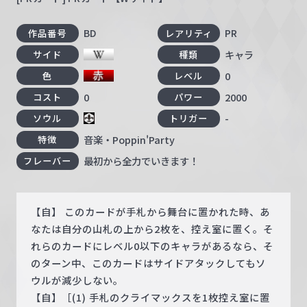
BD
PR
作品番号
レアリティ
キャラ
サイド
種類
0
色
レベル
0
2000
コスト
パワー
-
ソウル
トリガー
音楽・Poppin'Party
特徴
最初から全力でいきます！
フレーバー
【自】 このカードが手札から舞台に置かれた時、あ
なたは自分の山札の上から2枚を、控え室に置く。そ
れらのカードにレベル0以下のキャラがあるなら、そ
のターン中、このカードはサイドアタックしてもソ
ウルが減少しない。
【自】［(1) 手札のクライマックスを1枚控え室に置