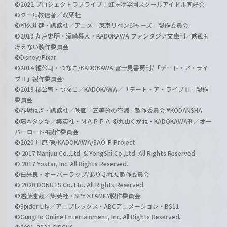
©2022 プロジェクトラブライブ！虹ヶ咲学園スクールアイドル同好会
©クール教信者／双葉社
©和久井健・講談社／アニメ「東京リベンジャーズ」製作委員会
©2019 丸戸史明・深崎暮人・KADOKAWA ファンタジア文庫刊／映画も
冴えない製作委員会
©Disney/Pixar
©2014 橘公司・つなこ/KADOKAWA 富士見書房刊/「デート・ア・ライ
ブⅡ」製作委員会
©2019 橘公司・つなこ／KADOKAWA／「デート・ア・ライブⅢ」製作
委員会
©春場ねぎ・講談社／映画「五等分の花嫁」製作委員会 ®KODANSHA
©藤本タツキ／集英社・ＭＡＰＰＡ ©丸山くがね・KADOKAWA刊／オー
バーロード4製作委員会
©2020 川原 礫/KADOKAWA/SAO-P Project
© 2017 Manjuu Co.,Ltd. & YongShi Co.,Ltd. All Rights Reserved.
© 2017 Yostar, Inc. All Rights Reserved.
©白米良・オーバーラップ/ありふれた製作委員会
© 2020 DONUTS Co. Ltd. All Rights Reserved.
©遠藤達哉／集英社・SPY×FAMILY製作委員会
©Spider Lily／アニプレックス・ABCアニメーション・BS11
©GungHo Online Entertainment, Inc. All Rights Reserved.