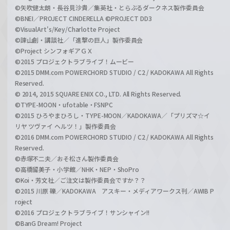
©矢吹健太朗・長谷見沙貴／集英社・とらぶるダークネス製作委員会
©BNEI／PROJECT CINDERELLA ©PROJECT DD3
©VisualArt's/Key/Charlotte Project
©諫山創・講談社／「進撃の巨人」製作委員会
©Project シンフォギアＧＸ
©2015 プロジェクトラブライブ！ムービー
©2015 DMM.com POWERCHORD STUDIO / C2 / KADOKAWA All Rights
Reserved.
© 2014, 2015 SQUARE ENIX CO., LTD. All Rights Reserved.
©TYPE-MOON・ufotable・FSNPC
©2015 ひろやまひろし・TYPE-MOON／KADOKAWA／「プリズマ☆イ
リヤ ツヴァイ ヘルツ！」製作委員会
©2016 DMM.com POWERCHORD STUDIO / C2 / KADOKAWA All Rights
Reserved.
©赤塚不二夫／おそ松さん製作委員会
©高橋留美子・小学館／NHK・NEP・ShoPro
©Koi・芳文社／ご注文は製作委員会ですか？？
©2015 川原 礫／KADOKAWA アスキー・メディアワークス刊／AWIB P
roject
©2016 プロジェクトラブライブ！サンシャイン!!
©BanG Dream! Project