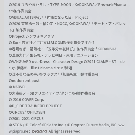
©2019 ひろやまひろし・TYPE-MOON／KADOKAWA／Prisma☆Phanta
sm製作委員会
©VISUAL ARTS/Key/「神様になった日」Project
©2020 東出祐一郎・橘公司・NOCO/KADOKAWA/「デート・ア・バレッ
ト」製作委員会
©Project シンフォギアＸＶ
© Koi・芳文社／ご注文はBLOOM製作委員会ですか？
©春場ねぎ・講談社／「五等分の花嫁∬」製作委員会 ®KODANSHA
©葦原大介／集英社・テレビ朝日・東映アニメーション
©VANGUARD overDress Character Design ©2021 CLAMP・ST de
sign:伊藤彰 illust:Kinema citrus/獣道
©理不尽な孫の手/MFブックス/「無職転生」製作委員会
©irodori ent post
© MARVEL
©大森藤ノ・SBクリエイティブ/ダンまち4製作委員会
© 2016 COVER Corp.
©D_CIDE TRAUMEREI PROJECT
©CIRCUS/ ©HIKOSEN
©2001-2021 CIRCUS
© SEGA / © Colorful Palette Inc. / © Crypton Future Media, INC. ww
w.piapro.net
All rights reserved.