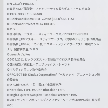
©なのはA's PROJECT
©真島ヒロ／講談社・フェアリーテイル製作ギルド・テレビ東京
©1999-2010 TYPE-MOON
©Bushiroad illust:たにはらなつき(EDEN'S NOTES)
©Bushiroad/Project MILKY HOLMES
©カラー
©鎌池和馬／アスキー・メディアワークス／PROJECT-INDEX II
©高橋弥七郎/アスキー・メディアワークス/『灼眼のシャナ』製作委員会
©高橋弥七郎/いとうのいぢ/アスキー・メディアワークス/『灼眼のシャ
ナII』製作委員会/ＭＢＳ
©VisualArt's/Key
©2009,2011 ビックウエスト／劇場版マクロスＦ製作委員会
©西尾維新／講談社・アニプレックス・シャフト
©ギルティクラウン製作委員会
©PROJECT DD ©Index Corporation/「ペルソナ４」アニメーション製
作委員会
©あらゐけいいち・角川書店／東雲研究所
©Nitroplus/TYPE-MOON・ufotable・FZPC
©Magica Quartet/Aniplex・Madoka Partners・MBS
©2012 ヤマグチノボル・メディアファクトリー／ゼロの使い魔Ｆ製作委
員会