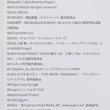
©VisualArt's/Key/Rewrite Project
©ATLUS ©SEGA All rights reserved.
©2015 CIRCUS
©TRIGGER・岡田麿里／キズナイーバー製作委員会
©長月達平・株式会社KADOKAWA刊／Re:ゼロから始める異世界生活製
作委員会
©&™Lucasfilm Ltd.
©SEGA／チェンクロ・フィルムパートナーズ
©2016 川原 礫／ＫＡＤＯＫＡＷＡ アスキー・メディアワークス刊／S
AO MOVIE Project
©ViVid Strike PROJECT ©2016 暁なつめ・三嶋くろね／ＫＡＤＯＫＡ
ＷＡ／このすば製作委員会
©ミルキィFFPN製作委員会
© Pokelabo, Inc. ©けものフレンズプロジェクト/KFPA
©2016 ひろやまひろし・TYPE-MOON／KADOKAWA／「プリズマ☆イ
リヤ ドライ!!」製作委員会
©Project Luck & Logic
©Project シンフォギアAXZ
©BanG Dream! Project
©Craft Egg Inc.
©SEGA／ ©Crypton Future Media, INC. www.piapro.net