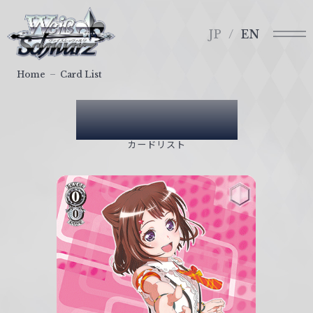
メ
ヴ
ニ
ァ
JP
EN
ュ
イ
ー
ス
Home
Card List
シ
ュ
Card List
ヴ
ァ
カードリスト
ル
ツ
｜
W
e
i
ß
S
c
h