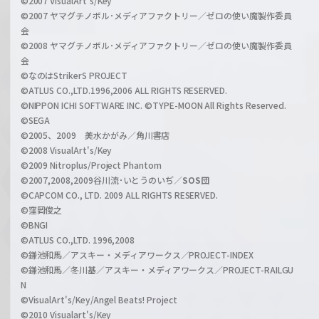
©2007 VisualArt's/Key
r
i
©2007 ヤマグチノボル･メディアファクトリー／ゼロの使い魔製作委員
z
会
a
©2008 ヤマグチノボル･メディアファクトリー／ゼロの使い魔製作委員
l
会
C
©なのはStrikerS PROJECT
h
©ATLUS CO.,LTD.1996,2006 ALL RIGHTS RESERVED.
a
©NIPPON ICHI SOFTWARE INC. ©TYPE-MOON All Rights Reserved.
n
©SEGA
©2005、2009 美水かがみ／角川書店
n
©2008 VisualArt's/Key
e
©2009 Nitroplus/Project Phantom
l
©2007,2008,2009谷川流･いとうのいぢ／
SOS団
©CAPCOM CO., LTD. 2009 ALL RIGHTS RESERVED.
©窪岡俊之
©BNGI
©ATLUS CO.,LTD. 1996,2008
©鎌池和馬／アスキー・メディアワークス／PROJECT-INDEX
©鎌池和馬／冬川基／アスキー・メディアワークス／PROJECT-RAILGU
N
©VisualArt's/Key/Angel Beats! Project
©2010 Visualart's/Key