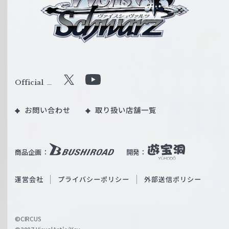
イ
ス
シ
ュ
ヴ
ァ
ル
Official
X
Y
ツ
o
｜
お問い合わせ
取り扱い店舗一覧
u
W
T
e
u
i
b
商品企画：
開発：
ß
e
S
O
運営会社
プライバシーポリシー
外部送信ポリシー
c
f
h
f
w
i
a
©CIRCUS
c