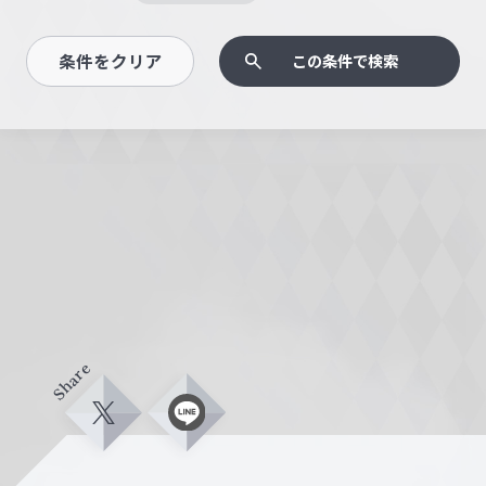
条件をクリア
この条件で検索
Share
X
L
i
n
e