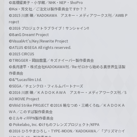
©高橋留美子・小学館／NHK・NEP・ShoPro
©Koi・芳文社／ご注文は製作委員会ですか？？
©2015 川原 礫／KADOKAWA アスキー・メディアワークス刊／AWIB P
roject
©2016 プロジェクトラブライブ！サンシャイン!!
©BanG Dream! Project
©VisualArt's/Key/Rewrite Project
©ATLUS ©SEGA All rights reserved.
©2015 CIRCUS
©TRIGGER・岡田麿里／キズナイーバー製作委員会
©長月達平・株式会社KADOKAWA刊／Re:ゼロから始める異世界生活製
作委員会
©&™Lucasfilm Ltd.
©SEGA／チェンクロ・フィルムパートナーズ
©2016 川原 礫／ＫＡＤＯＫＡＷＡ アスキー・メディアワークス刊／S
AO MOVIE Project
©ViVid Strike PROJECT ©2016 暁なつめ・三嶋くろね／ＫＡＤＯＫＡ
ＷＡ／このすば製作委員会
©ミルキィFFPN製作委員会
© Pokelabo, Inc. ©けものフレンズプロジェクト/KFPA
©2016 ひろやまひろし・TYPE-MOON／KADOKAWA／「プリズマ☆イ