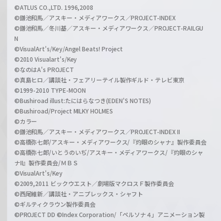
©ATLUS CO.,LTD. 1996,2008
©鎌池和馬／アスキー・メディアワークス／PROJECT-INDEX
©鎌池和馬／冬川基／アスキー・メディアワークス／PROJECT-RAILGU
N
©VisualArt's/Key/Angel Beats! Project
©2010 Visualart's/Key
©なのはA's PROJECT
©真島ヒロ／講談社・フェアリーテイル製作ギルド・テレビ東京
©1999-2010 TYPE-MOON
©Bushiroad illust:たにはらなつき(EDEN'S NOTES)
©Bushiroad/Project MILKY HOLMES
©カラー
©鎌池和馬／アスキー・メディアワークス／PROJECT-INDEX II
©高橋弥七郎/アスキー・メディアワークス/『灼眼のシャナ』製作委員会
©高橋弥七郎/いとうのいぢ/アスキー・メディアワークス/『灼眼のシャ
ナII』製作委員会/ＭＢＳ
©VisualArt's/Key
©2009,2011 ビックウエスト／劇場版マクロスＦ製作委員会
©西尾維新／講談社・アニプレックス・シャフト
©ギルティクラウン製作委員会
©PROJECT DD ©Index Corporation/「ペルソナ４」アニメーション製