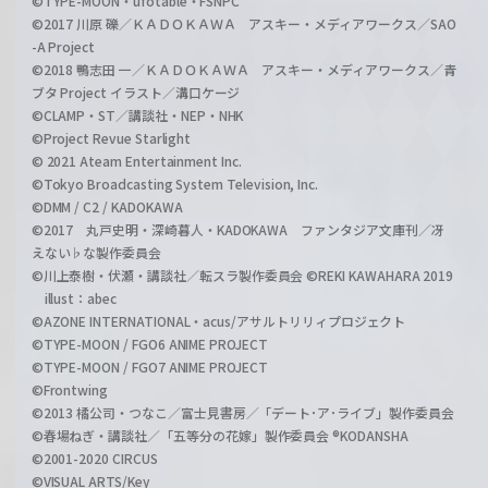
©TYPE-MOON・ufotable・FSNPC
©2017 川原 礫／ＫＡＤＯＫＡＷＡ アスキー・メディアワークス／SAO
-A Project
©2018 鴨志田 一／ＫＡＤＯＫＡＷＡ アスキー・メディアワークス／青
ブタ Project イラスト／溝口ケージ
©CLAMP・ST／講談社・NEP・NHK
©Project Revue Starlight
© 2021 Ateam Entertainment Inc.
©Tokyo Broadcasting System Television, Inc.
©DMM / C2 / KADOKAWA
©2017 丸戸史明・深崎暮人・KADOKAWA ファンタジア文庫刊／冴
えない♭な製作委員会
©川上泰樹・伏瀬・講談社／転スラ製作委員会 ©REKI KAWAHARA 2019
illust：abec
©AZONE INTERNATIONAL・acus/アサルトリリィプロジェクト
©TYPE-MOON / FGO6 ANIME PROJECT
©TYPE-MOON / FGO7 ANIME PROJECT
©Frontwing
©2013 橘公司・つなこ／富士見書房／「デート･ア･ライブ」製作委員会
©春場ねぎ・講談社／「五等分の花嫁」製作委員会 ®KODANSHA
©2001-2020 CIRCUS
©VISUAL ARTS/Key