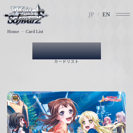
メ
ヴ
ニ
ァ
JP
EN
ュ
イ
ー
ス
Home
Card List
シ
ュ
Card List
ヴ
ァ
カードリスト
ル
ツ
｜
W
e
i
ß
S
c
h