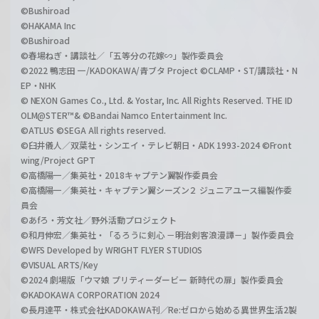
©Bushiroad
©HAKAMA Inc
©Bushiroad
©春場ねぎ・講談社／「五等分の花嫁∽」製作委員会
©2022 鴨志田 一/KADOKAWA/青ブタ Project ©CLAMP・ST/講談社・N
EP・NHK
© NEXON Games Co., Ltd. & Yostar, Inc. All Rights Reserved. THE ID
OLM@STER™& ©Bandai Namco Entertainment Inc.
©ATLUS ©SEGA All rights reserved.
©臼井儀人／双葉社・シンエイ・テレビ朝日・ADK 1993-2024 ©Front
wing/Project GPT
©高橋陽一／集英社・2018キャプテン翼製作委員会
©高橋陽一／集英社・キャプテン翼シーズン２ ジュニアユース編製作委
員会
©あfろ・芳文社／野外活動プロジェクト
©和月伸宏／集英社・「るろうに剣心 －明治剣客浪漫譚－」製作委員会
©WFS Developed by WRIGHT FLYER STUDIOS
©VISUAL ARTS/Key
©2024 劇場版「ウマ娘 プリティーダービー 新時代の扉」製作委員会
©KADOKAWA CORPORATION 2024
©長月達平・株式会社KADOKAWA刊／Re:ゼロから始める異世界生活2製