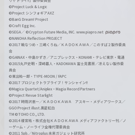
リヤ ドライ!!」製作委員会
©Project Luck & Logic
©Project シンフォギアAXZ
©BanG Dream! Project
©Craft Egg Inc.
©SEGA／ ©Crypton Future Media, INC. www.piapro.net
©NANOHA Reflection PROJECT
©2017 暁なつめ・三嶋くろね／ＫＡＤＯＫＡＷＡ／このすば２製作委員
会
©GAINAX・中島かずき／アニプレックス・KONAMI・テレビ東京・電通
©2015丸戸史明・深崎暮人・KADOKAWA 富士見書房／冴えない製作委
員会
©東出祐一郎・TYPE-MOON / FAPC
©2017 プロジェクトラブライブ！サンシャイン!!
©Magica Quartet/Aniplex・Magia Record Partners
©Project Revue Starlight
©2017 時雨沢恵一／ＫＡＤＯＫＡＷＡ アスキー・メディアワークス／
GGO Project illust.黒星紅白
TM ©TOHO CO., LTD.
©2014 榎宮祐・株式会社ＫＡＤＯＫＡＷＡ メディアファクトリー刊／ノ
ーゲーム・ノーライフ全権代理委員会
©2011 5pb.／Nitroplus 未来ガジェット研究所