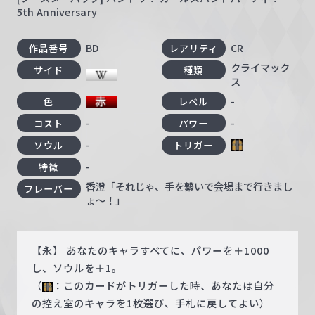
5th Anniversary
BD
CR
作品番号
レアリティ
クライマック
サイド
種類
ス
-
色
レベル
-
-
コスト
パワー
-
ソウル
トリガー
-
特徴
香澄「それじゃ、手を繋いで会場まで行きまし
フレーバー
ょ～！」
【永】 あなたのキャラすべてに、パワーを＋1000
し、ソウルを＋1。
（
：このカードがトリガーした時、あなたは自分
の控え室のキャラを1枚選び、手札に戻してよい）