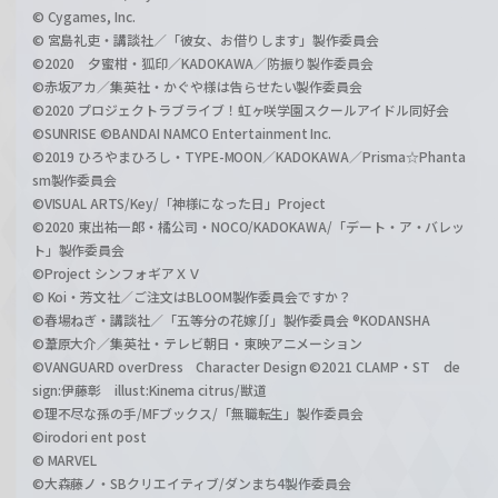
© Cygames, Inc.
© 宮島礼吏・講談社／「彼女、お借りします」製作委員会
©2020 夕蜜柑・狐印／KADOKAWA／防振り製作委員会
©赤坂アカ／集英社・かぐや様は告らせたい製作委員会
©2020 プロジェクトラブライブ！虹ヶ咲学園スクールアイドル同好会
©SUNRISE ©BANDAI NAMCO Entertainment Inc.
©2019 ひろやまひろし・TYPE-MOON／KADOKAWA／Prisma☆Phanta
sm製作委員会
©VISUAL ARTS/Key/「神様になった日」Project
©2020 東出祐一郎・橘公司・NOCO/KADOKAWA/「デート・ア・バレッ
ト」製作委員会
©Project シンフォギアＸＶ
© Koi・芳文社／ご注文はBLOOM製作委員会ですか？
©春場ねぎ・講談社／「五等分の花嫁∬」製作委員会 ®KODANSHA
©葦原大介／集英社・テレビ朝日・東映アニメーション
©VANGUARD overDress Character Design ©2021 CLAMP・ST de
sign:伊藤彰 illust:Kinema citrus/獣道
©理不尽な孫の手/MFブックス/「無職転生」製作委員会
©irodori ent post
© MARVEL
©大森藤ノ・SBクリエイティブ/ダンまち4製作委員会