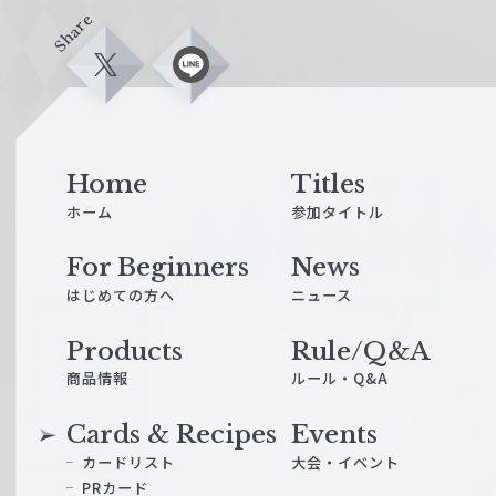
Share
X
L
i
n
e
Home
Titles
ホーム
参加タイトル
For Beginners
News
はじめての方へ
ニュース
Products
Rule/Q&A
商品情報
ルール・Q&A
Cards & Recipes
Events
カードリスト
大会・イベント
PRカード