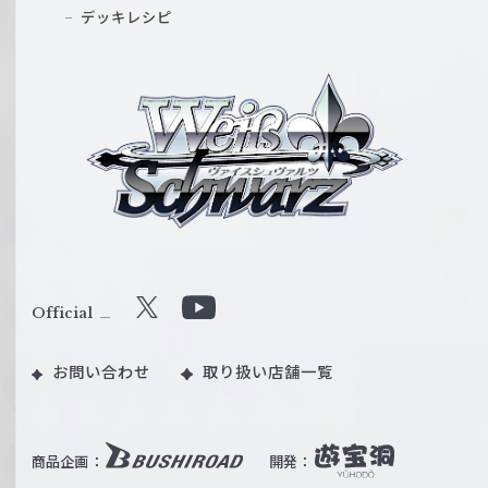
デッキレシピ
ヴ
ァ
イ
ス
シ
ュ
ヴ
ァ
ル
Official
X
Y
ツ
o
｜
お問い合わせ
取り扱い店舗一覧
u
W
T
e
u
i
b
商品企画：
開発：
ß
e