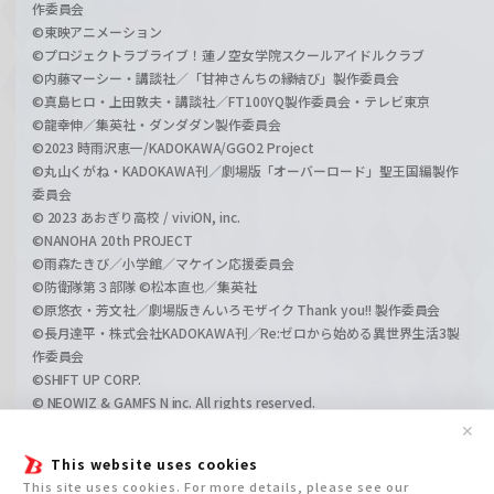
作委員会
©東映アニメーション
©プロジェクトラブライブ！蓮ノ空女学院スクールアイドルクラブ
©内藤マーシー・講談社／「甘神さんちの縁結び」製作委員会
©真島ヒロ・上田敦夫・講談社／FT100YQ製作委員会・テレビ東京
©龍幸伸／集英社・ダンダダン製作委員会
©2023 時雨沢恵一/KADOKAWA/GGO2 Project
©丸山くがね・KADOKAWA刊／劇場版「オーバーロード」聖王国編製作
委員会
© 2023 あおぎり高校 / viviON, inc.
©NANOHA 20th PROJECT
©雨森たきび／小学館／マケイン応援委員会
©防衛隊第３部隊 ©松本直也／集英社
©原悠衣・芳文社／劇場版きんいろモザイク Thank you!! 製作委員会
©長月達平・株式会社KADOKAWA刊／Re:ゼロから始める異世界生活3製
作委員会
©SHIFT UP CORP.
© NEOWIZ & GAMFS N inc. All rights reserved.
©ATLUS. ©SEGA.
✕
©GIRLS und PANZER Projekt
This website uses cookies
©GIRLS und PANZER Film Projekt
This site uses cookies. For more details, please see our