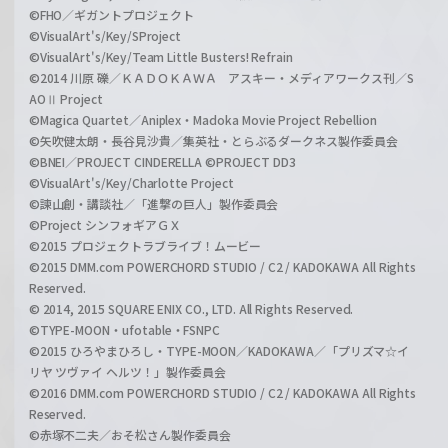
©FHO／ギガントプロジェクト
©VisualArt's/Key/SProject
©VisualArt's/Key/Team Little Busters! Refrain
©2014 川原 礫／ＫＡＤＯＫＡＷＡ アスキー・メディアワークス刊／S
AOⅡ Project
©Magica Quartet／Aniplex・Madoka Movie Project Rebellion
©矢吹健太朗・長谷見沙貴／集英社・とらぶるダークネス製作委員会
©BNEI／PROJECT CINDERELLA ©PROJECT DD3
©VisualArt's/Key/Charlotte Project
©諫山創・講談社／「進撃の巨人」製作委員会
©Project シンフォギアＧＸ
©2015 プロジェクトラブライブ！ムービー
©2015 DMM.com POWERCHORD STUDIO / C2 / KADOKAWA All Rights
Reserved.
© 2014, 2015 SQUARE ENIX CO., LTD. All Rights Reserved.
©TYPE-MOON・ufotable・FSNPC
©2015 ひろやまひろし・TYPE-MOON／KADOKAWA／「プリズマ☆イ
リヤ ツヴァイ ヘルツ！」製作委員会
©2016 DMM.com POWERCHORD STUDIO / C2 / KADOKAWA All Rights
Reserved.
©赤塚不二夫／おそ松さん製作委員会