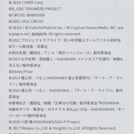
© 2016 COVER Corp.
©D_CIDE TRAUMEREI PROJECT
©CIRCUS/ ©HIKOSEN
©2001-2021 CIRCUS
© SEGA / © Colorful Palette Inc. / © Crypton Future Media, INC. ww
w.piapro.net
All rights reserved.
©2022 プロジェクトラブライブ！虹ヶ咲学園スクールアイドル同好会
©クール教信者／双葉社
©和久井健・講談社／アニメ「東京リベンジャーズ」製作委員会
©2019 丸戸史明・深崎暮人・KADOKAWA ファンタジア文庫刊／映画も
冴えない製作委員会
©Disney/Pixar
©2014 橘公司・つなこ/KADOKAWA 富士見書房刊/「デート・ア・ライ
ブⅡ」製作委員会
©2019 橘公司・つなこ／KADOKAWA／「デート・ア・ライブⅢ」製作
委員会
©春場ねぎ・講談社／映画「五等分の花嫁」製作委員会 ®KODANSHA
©藤本タツキ／集英社・ＭＡＰＰＡ ©丸山くがね・KADOKAWA刊／オー
バーロード4製作委員会
©2020 川原 礫/KADOKAWA/SAO-P Project
© 2017 Manjuu Co.,Ltd. & YongShi Co.,Ltd. All Rights Reserved.