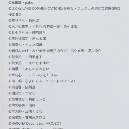
©三田誠・pako
©LUCKY LAND COMMUNICATIONS/集英社・ジョジョの奇妙な冒険GW製
作委員会
©葵せきな・狗神煌
©あざの耕平・すみ兵 ©石踏一榮・みやま零
©井中だちま・飯田ぽち。
©恵比須清司・ぎん太郎
©鏡貴也・とよた瑣織
©春日みかげ・みやま零 ©春日みかげ・みやま零・深井涼介
©賀東招二・四季童子
©賀東招二・なかじまゆか
©神坂一・あらいずみるい
©木村心一・こぶいち むりりん
©榊一郎・なまにくＡＴＫ（ニトロプラス）
©細音啓・猫鍋蒼
©橘公司・つなこ
©築地俊彦・駒都え～じ
©柳実冬貴・切符
©羊太郎・三嶋くろね
©諸星悠・甘味みきひろ
©NANOHA Detonation PROJECT