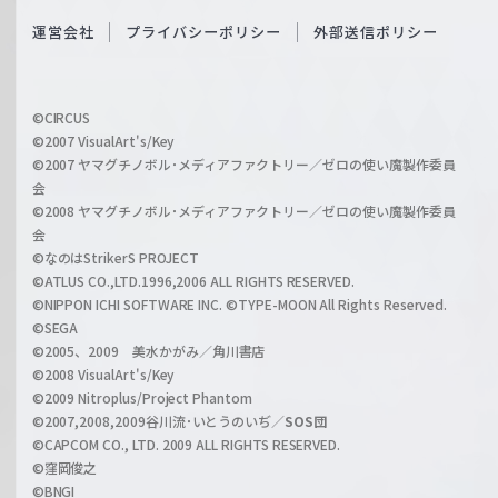
S
O
運営会社
プライバシーポリシー
外部送信ポリシー
c
f
h
f
w
i
a
©CIRCUS
c
©2007 VisualArt's/Key
r
i
©2007 ヤマグチノボル･メディアファクトリー／ゼロの使い魔製作委員
z
会
a
©2008 ヤマグチノボル･メディアファクトリー／ゼロの使い魔製作委員
l
会
C
©なのはStrikerS PROJECT
h
©ATLUS CO.,LTD.1996,2006 ALL RIGHTS RESERVED.
a
©NIPPON ICHI SOFTWARE INC. ©TYPE-MOON All Rights Reserved.
n
©SEGA
©2005、2009 美水かがみ／角川書店
n
©2008 VisualArt's/Key
e
©2009 Nitroplus/Project Phantom
l
©2007,2008,2009谷川流･いとうのいぢ／
SOS団
©CAPCOM CO., LTD. 2009 ALL RIGHTS RESERVED.
©窪岡俊之
©BNGI