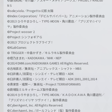
©鎌池和馬／冬川基／アスキー・メディアワークス／PROJECT-RAILGU
N S
©sole;viola／Progetto 幻影太陽
©Index Corporation/「デビルサバイバー2」アニメーション製作委員会
©2013 ひろやまひろし・TYPE-MOON・角川書店／「プリズマ☆イリ
ヤ」製作委員会
©Project wooser 2
©Project シンフォギアＧ
©2013 プロジェクトラブライブ！
©KLabGames
© TRIGGER・中島かずき／キルラキル製作委員会
©橙乃ままれ・KADOKAWA／NHK・NEP
©2014 DMM.com/KADOKAWA GAMES All Rights Reserved.
©古味直志／集英社・アニプレックス・シャフト・MBS
©臼井儀人/双葉社・シンエイ・テレビ朝日・ADK
©臼井儀人/双葉社・シンエイ・テレビ朝日・ADK 2001,2002,2014
©貴家悠・橘賢一／集英社・Project TERRAFORMARS
©劇場版ミルキィホームズ製作委員会
©2014 ひろやまひろし・TYPE-MOON／ＫＡＤＯＫＡＷＡ 角川書店刊／
「プリズマ☆イリヤ ツヴァイ！」製作委員会
©CyberAgent, Inc. All Rights Reserved.
©CyberAgent, Inc. /ガールフレンド（仮）製作委員会