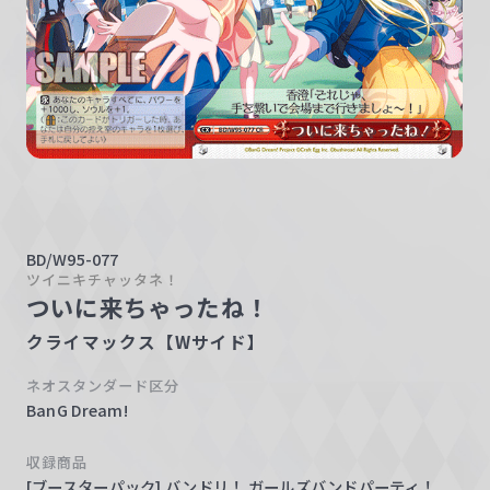
w
a
r
z
BD/W95-077
ツイニキチャッタネ！
ついに来ちゃったね！
クライマックス【Wサイド】
ネオスタンダード区分
BanG Dream!
収録商品
[ブースターパック] バンドリ！ ガールズバンドパーティ！