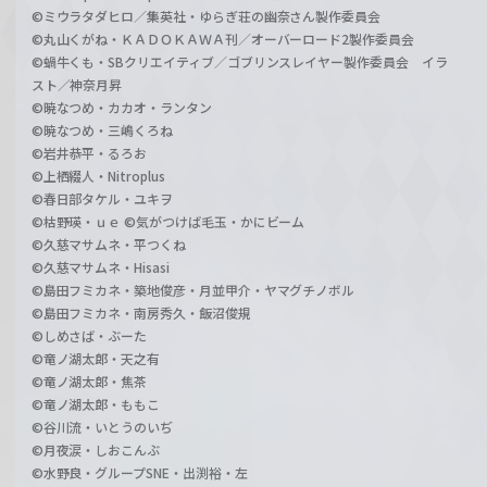
©ミウラタダヒロ／集英社・ゆらぎ荘の幽奈さん製作委員会
©丸山くがね・ＫＡＤＯＫＡＷＡ刊／オーバーロード2製作委員会
©蝸牛くも・SBクリエイティブ／ゴブリンスレイヤー製作委員会 イラ
スト／神奈月昇
©暁なつめ・カカオ・ランタン
©暁なつめ・三嶋くろね
©岩井恭平・るろお
©上栖綴人・Nitroplus
©春日部タケル・ユキヲ
©枯野瑛・ｕｅ ©気がつけば毛玉・かにビーム
©久慈マサムネ・平つくね
©久慈マサムネ・Hisasi
©島田フミカネ・築地俊彦・月並甲介・ヤマグチノボル
©島田フミカネ・南房秀久・飯沼俊規
©しめさば・ぶーた
©竜ノ湖太郎・天之有
©竜ノ湖太郎・焦茶
©竜ノ湖太郎・ももこ
©谷川流・いとうのいぢ
©月夜涙・しおこんぶ
©水野良・グループSNE・出渕裕・左