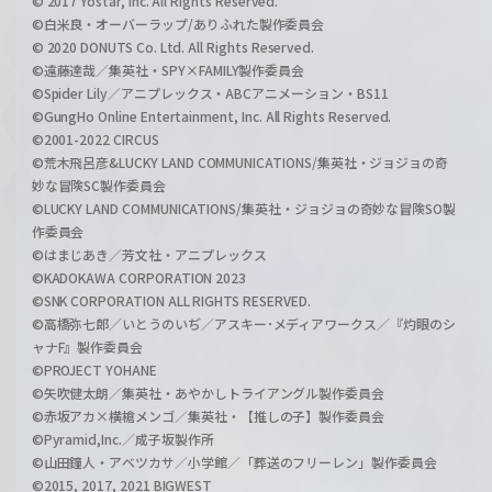
© 2017 Yostar, Inc. All Rights Reserved.
©白米良・オーバーラップ/ありふれた製作委員会
© 2020 DONUTS Co. Ltd. All Rights Reserved.
©遠藤達哉／集英社・SPY×FAMILY製作委員会
©Spider Lily／アニプレックス・ABCアニメーション・BS11
©GungHo Online Entertainment, Inc. All Rights Reserved.
©2001-2022 CIRCUS
©荒木飛呂彦&LUCKY LAND COMMUNICATIONS/集英社・ジョジョの奇
妙な冒険SC製作委員会
©LUCKY LAND COMMUNICATIONS/集英社・ジョジョの奇妙な冒険SO製
作委員会
©はまじあき／芳文社・アニプレックス
©KADOKAWA CORPORATION 2023
©SNK CORPORATION ALL RIGHTS RESERVED.
©高橋弥七郎／いとうのいぢ／アスキー･メディアワークス／『灼眼のシ
ャナF』製作委員会
©PROJECT YOHANE
©矢吹健太朗／集英社・あやかしトライアングル製作委員会
©赤坂アカ×横槍メンゴ／集英社・【推しの子】製作委員会
©Pyramid,Inc.／成子坂製作所
©山田鐘人・アベツカサ／小学館／「葬送のフリーレン」製作委員会
©2015, 2017, 2021 BIGWEST