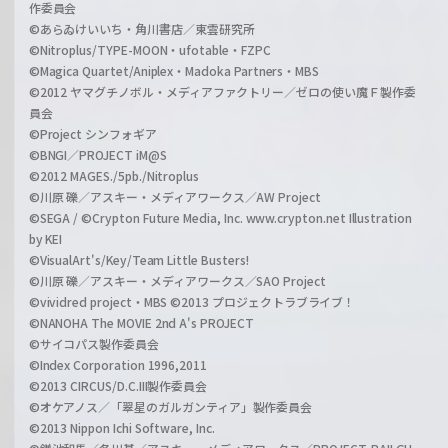
作委員会
©あらゐけいいち・角川書店／東雲研究所
©Nitroplus/TYPE-MOON・ufotable・FZPC
©Magica Quartet/Aniplex・Madoka Partners・MBS
©2012 ヤマグチノボル・メディアファクトリー／ゼロの使い魔Ｆ製作委
員会
©Project シンフォギア
©BNGI／PROJECT iM@S
©2012 MAGES./5pb./Nitroplus
©川原 礫／アスキー・メディアワークス／AW Project
©SEGA / ©Crypton Future Media, Inc. www.crypton.net Illustration
by KEI
©VisualArt's/Key/Team Little Busters!
©川原 礫／アスキー・メディアワークス／SAO Project
©vividred project・MBS ©2013 プロジェクトラブライブ！
©NANOHA The MOVIE 2nd A's PROJECT
©サイコパス製作委員会
©Index Corporation 1996,2011
©2013 CIRCUS/D.C.III製作委員会
©オケアノス／「翠星のガルガンティア」製作委員会
©2013 Nippon Ichi Software, Inc.